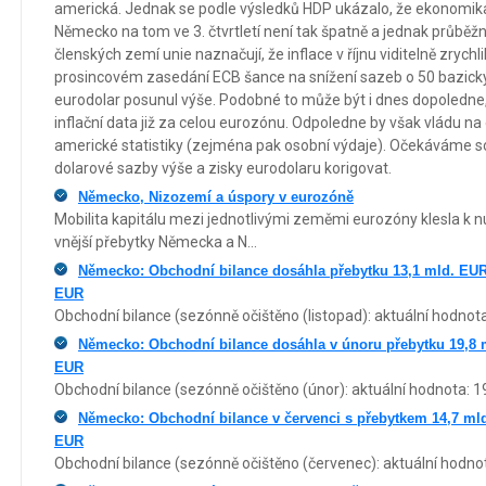
americká. Jednak se podle výsledků HDP ukázalo, že ekonomi
Německo na tom ve 3. čtvrtletí není tak špatně a jednak průběžná 
členských zemí unie naznačují, že inflace v říjnu viditelně zrychl
prosincovém zasedání ECB šance na snížení sazeb o 50 bazický
eurodolar posunul výše. Podobné to může být i dnes dopoledne, 
inflační data již za celou eurozónu. Odpoledne by však vládu n
americké statistiky (zejména pak osobní výdaje). Očekáváme sol
dolarové sazby výše a zisky eurodolaru korigovat.
Německo, Nizozemí a úspory v eurozóně
Mobilita kapitálu mezi jednotlivými zeměmi eurozóny klesla k 
vnější přebytky Německa a N...
Německo: Obchodní bilance dosáhla přebytku 13,1 mld. EUR 
EUR
Obchodní bilance (sezónně očištěno (listopad): aktuální hodnota
Německo: Obchodní bilance dosáhla v únoru přebytku 19,8 m
EUR
Obchodní bilance (sezónně očištěno (únor): aktuální hodnota: 1
Německo: Obchodní bilance v červenci s přebytkem 14,7 mld
EUR
Obchodní bilance (sezónně očištěno (červenec): aktuální hodnot