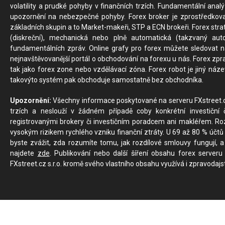
volatility a prudké pohyby v finančních trzích. Fundamentální ana
upozornění na nebezpečné pohyby. Forex broker je zprostředkov
základních skupin a to Market-makeři, STP a ECN brokeři. Forex stra
(diskreční), mechanická nebo plně automatická (takzvaný aut
fundamentálních zpráv. Online grafy pro forex můžete sledovat na 
nejnavštěvovanější portál o obchodování na forexu u nás. Forex zprav
tak jako forex zone nebo vzdělávací zóna. Forex robot je jiný náz
takovýto systém pak obchoduje samostatně bez obchodníka.
Upozornění:
Všechny informace poskytované na serveru FXstreet.cz
trzích a neslouží v žádném případě coby konkrétní investiční č
registrovanými brokery či investičním poradcem ani makléřem. Rozd
vysokým rizikem rychlého vzniku finanční ztráty. U 69 až 80 % účtů 
byste zvážit, zda rozumíte tomu, jak rozdílové smlouvy fungují, a
najdete
zde
. Publikování nebo další šíření obsahu forex serveru
FXstreet.cz s.r.o. kromě svého vlastního obsahu využívá i zpravodajs