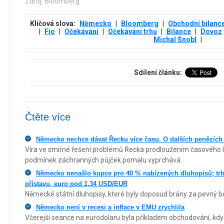
Zdroj: Bloomberg
Klíčová slova:
Německo
|
Bloomberg
|
Obchodní bilanc
|
Fio
|
Očekávání
|
Očekávání trhu
|
Bilance
|
Dovoz
Michal Šnobl
|
Sdílení článku:
Čtěte více
Německo nechce dávat Řecku více času. O dalších penězích A
Víra ve smírné řešení problémů Řecka prodloužením časového li
podmínek záchranných půjček pomalu vyprchává.
Německo nenašlo kupce pro 40 % nabízených dluhopisů; trh 
přístavu, euro pod 1,34 USD/EUR
Německé státní dluhopisy, které byly doposud brány za pevný bo
Německo není v recesi a inflace v EMU zrychlila
Včerejší seance na eurodolaru byla příkladem obchodování, kdy 