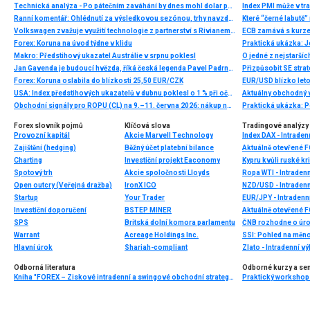
Technická analýza - Po pátečním zaváhání by dnes mohl dolar posilovat
Index PMI může v tr
Ranní komentář: Ohlédnutí za výsledkovou sezónou, trhy navzdory rizikům stále v klidu
Které “černé labutě
Volkswagen zvažuje využití technologie z partnerství s Rivianem i pro spalovací vozy
ECB zamává s kurz
Forex: Koruna na úvod týdne v klidu
Praktická ukázka: J
Makro: Předstihový ukazatel Austrálie v srpnu poklesl
O jedné z nejstaršíc
Jan Gavenda je budoucí hvězda, říká česká legenda Pavel Padrnos
Přizpůsobit SE strate
Forex: Koruna oslabila do blízkosti 25,50 EUR/CZK
EUR/USD blízko let
USA: Index předstihových ukazatelů v dubnu poklesl o 1 % při očekávání -0,9 %
Aktuálny obchodný v
Obchodní signály pro ROPU (CL) na 9.–11. června 2026: nákup nad 87,50 USD (21 SMA – 7/8 Murray)
Praktická ukázka: 
Forex slovník pojmů
Klíčová slova
Tradingové analýzy 
Provozní kapitál
Akcie Marvell Technology
Index DAX - Intraden
Zajištění (hedging)
Běžný účet platební bilance
Aktuálně otevřené 
Charting
Investiční projekt Eaconomy
Kypru kvůli ruské kri
Spotový trh
Akcie spoločnosti Lloyds
Ropa WTI - Intraden
Open outcry (Veřejná dražba)
IronX ICO
NZD/USD - Intradenn
Startup
Your Trader
EUR/JPY - Intradenn
Investiční doporučení
BSTEP MINER
Aktuálně otevřené 
SPS
Britská dolní komora parlamentu
ČNB rozhodne o úrok
Warrant
Acreage Holdings Inc.
SSI: Pohled na měn
Hlavní úrok
Shariah-compliant
Zlato - Intradenní v
Odborná literatura
Odborné kurzy a se
Kniha "FOREX – Ziskové intradenní a swingové obchodní strategie" od Kathy Lien vychází v češtině!