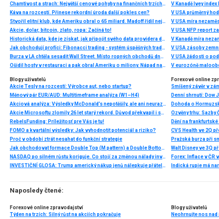
Chamtivost a strach: Největší cenové pohyby na finančních trzích (červenec 2026)
V Kanadě Ivey index
Káva na rozcestí. Přinese rekordní úroda další pokles cen?
V USA průměrný hod
Stvořil elitní klub, kde Ameriku obral o 65 miliard. Madoff řídil největší Ponzi dějin
V USA míra nezaměs
Akcie, dolar, bitcoin, zlato, ropa: Začíná to!
V USA NFP report z
Historická data, kde je získat, jak připojit svého data providera do MultiCharts a proč je budeme potřebovat? (4. díl)
V Kanadě míra neza
Jak obchodují profíci: Fibonacci trading - systém úspěšných traderů
V USA zásoby zemní
Burza v LA chtěla sesadit Wall Street. Místo ropných obchodů dnes místem duní basy
V USA žádosti o po
Ošidil hosty v restauraci a pak obral Ameriku o miliony. Nápad na obří podvod dostal Ponzi náhodou
V eurozóně maloobc
Blogy uživatelů
Forexové online zp
Akcie Tesly na rozcestí: Výrobce aut, nebo startup?
Smíšený závěr v zá
Měnový pár EUR/AUD: Multitimeframe analýza (W1–H4)
Akciová analýza: Výsledky McDonald’s nepotěšily, ale ani neurazily. Jakou vizi společnost prezentovala?
Dohoda o Hormuzské
Akcie Microsoftu zlomily 26 let starý rekord. Důvod překvapil i samotné investory
RebelsFunding: Príležitosť pre Vás je tu!
FOMO a kvartální výsledky: Jak vyhodnotit potenciál a riziko?
Proč v období ztrát nesahat do funkční strategie
Pražská burza při s
Jak obchodovat formace Double Top (M pattern) a Double Bottom (W pattern)
NASDAQ po silném růstu koriguje. Co stojí za změnou nálady investorů?
INVESTIČNÍ GLOSA: Trump americký nákup jenů nálepkuje přátelstvím. Pravda je jinde
Naposledy čtené:
Forexové online zpravodajství
Blogy uživatelů
Týden na trzích: Silný růst na akciích pokračuje
Neohrnujte nos nad 