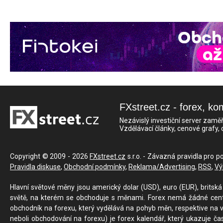
FXstreet.cz - forex, ko
Nezávislý investiční server zaměř
Vzdělávací články, cenové grafy,
Copyright © 2009 - 2026
FXstreet.cz
s.r.o. - Závazná pravidla pro p
Pravidla diskuse
,
Obchodní podmínky
,
Reklama/Advertising
,
RSS
,
Vý
Hlavní světové měny jsou americký dolar (USD), euro (EUR), britská 
světě, na kterém se obchoduje s měnami. Forex nemá žádné centrál
obchodník na forexu, který vydělává na pohyb měn, respektive na v
neboli obchodování na forexu) je forex kalendář, který ukazuje č