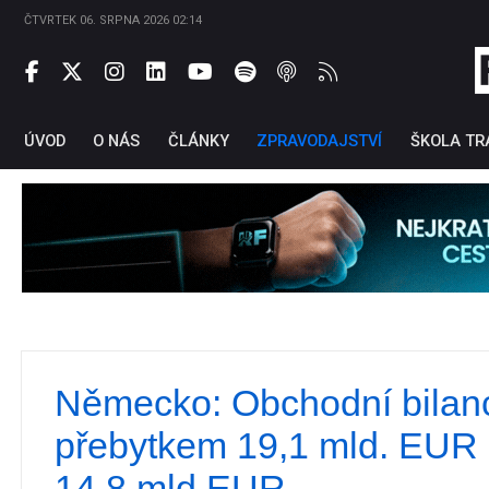
ČTVRTEK 06. SRPNA 2026 02:14
ÚVOD
O NÁS
ČLÁNKY
ZPRAVODAJSTVÍ
ŠKOLA TR
Německo: Obchodní bilanc
Ti
přebytkem 19,1 mld. EUR 
14,8 mld EUR