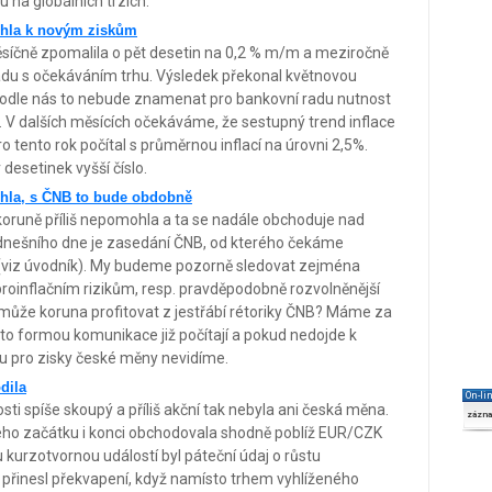
 na globálních trzích.
ohla k novým ziskům
ěsíčně zpomalila o pět desetin na 0,2 % m/m a meziročně
uladu s očekáváním trhu. Výsledek překonal květnovou
podle nás to nebude znamenat pro bankovní radu nutnost
. V dalších měsících očekáváme, že sestupný trend inflace
 tento rok počítal s průměrnou inflací na úrovni 2,5%.
desetinek vyšší číslo.
ohla, s ČNB to bude obdobně
koruně příliš nepomohla a ta se nadále obchoduje nad
í dnešního dne je zasedání ČNB, od kterého čekáme
ku (viz úvodník). My budeme pozorně sledovat zejména
roinflačním rizikům, resp. pravděpodobně rozvolněnější
k může koruna profitovat z jestřábí rétoriky ČNB? Máme za
outo formou komunikace již počítají a pokud nedojde k
ru pro zisky české měny nevidíme.
dila
On-li
ti spíše skoupý a příliš akční tak nebyla ani česká měna.
zázn
ho začátku i konci obchodovala shodně poblíž EUR/CZK
kurzotvornou událostí byl páteční údaj o růstu
e přinesl překvapení, když namísto trhem vyhlíženého