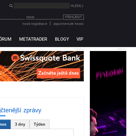
PŘIHLÁSIT
|
nová registrace
zapomenuté heslo
ÓRUM
METATRADER
BLOGY
VIP
reklama
reklama
jčtenější zprávy
nes
3 dny
Týden