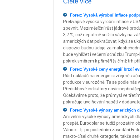
Čtěte více
Forex: Vysoká výrobní inflace podp
Překvapivě vysoká výrobní inflace v USA
zpevnit. Meziměsíční růst jádrové prod
3,7 %, což nepatrně snížilo sázky na zář
amerických dat pokračovat, když se ukáže 
dispozici budou údaje za maloobchodní 
bude vyhlížet i večerní schůzku Trump-
pokrok směrem k příměří (s čímž trh příl
Forex: Vysoké ceny energií brzdí e
Růst nákladů na energie si zřejmě zača
produkce v eurozóně. Ta se podle nás v
Předstihové indikátory navíc nepřinášej
Očekáváme proto, že průmysl ve třetím 
pokračuje uvolňování napětí v dodavate
Forex: Vysoké výnosy amerických d
Ani velmi vysoké výnosy amerických dl
prospět. Eurodolar se tudíž prozatím o
Vánoci - tj. po posledním zasedání Fedu
makro-čísel druhé kategorie, takže se