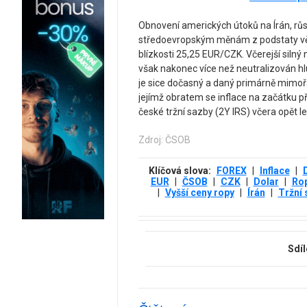
Obnovení amerických útoků na Írán, růst 
středoevropským měnám z podstaty věc
blízkosti 25,25 EUR/CZK. Včerejší silný
však nakonec více než neutralizován hl
je sice dočasný a daný primárně mimo
jejímž obratem se inflace na začátku p
české tržní sazby (2Y IRS) včera opět le
Zdroj: ČSOB
Klíčová slova:
FOREX
|
Inflace
|
EUR
|
ČSOB
|
CZK
|
Dolar
|
Ro
|
Vyšší ceny ropy
|
Írán
|
Tržní 
Sdíl