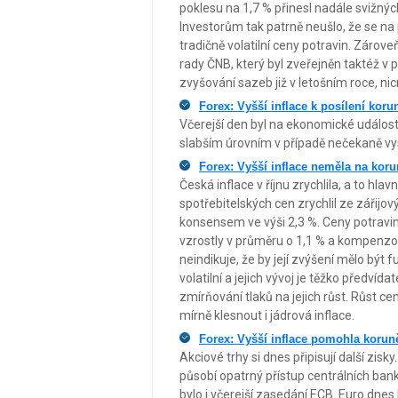
poklesu na 1,7 % přinesl nadále svižný
Investorům tak patrně neušlo, že se 
tradičně volatilní ceny potravin. Záro
rady ČNB, který byl zveřejněn taktéž v p
zvyšování sazeb již v letošním roce, nic
Forex: Vyšší inflace k posílení kor
Včerejší den byl na ekonomické událost
slabším úrovním v případě nečekaně vy
Forex: Vyšší inflace neměla na kor
Česká inflace v říjnu zrychlila, a to hla
spotřebitelských cen zrychlil ze zářijo
konsensem ve výši 2,3 %. Ceny potravi
vzrostly v průměru o 1,1 % a kompenzova
neindikuje, že by její zvýšení mělo být
volatilní a jejich vývoj je těžko předvíd
zmírňování tlaků na jejich růst. Růst cen
mírně klesnout i jádrová inflace.
Forex: Vyšší inflace pomohla koruně
Akciové trhy si dnes připisují další zis
působí opatrný přístup centrálních ba
bylo i včerejší zasedání ECB. Euro dnes 