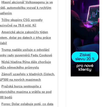
Hlavní akcionář Volkswagenu je ve
rátě, automobilku vyzval k rychlým
patřením
Tržby skupiny CSG vzrostly
eziročně na 78,8 mld. Kč
Americké akcie zakončily týden
stem, dolar po datech z trhu práce
labil
Trump nadále usiluje o odvolání
lenky rady guvernérů Fedu Cookové
Nízká hladina Rýna dále zhoršuje
otíže německého průmyslu
Zámoří uzavřelo v kladných číslech,
&P500 na nových maximech
Pražská burza sestoupila z
storického maxima a vrátila se pod
800 bodů
Forex: Dolar oslabuje poté, co data