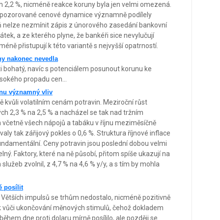
ch 2,2 %, nicméně reakce koruny byla jen velmi omezená.
na pozorované cenové dynamice významně podílely
veň nelze nezmínit zápis z únorového zasedání bankovní
átek, a ze kterého plyne, že bankéři sice nevylučují
méně přistupují k této variantě s nejvyšší opatrností.
uny nakonec nevedla
i bohatý, navíc s potenciálem posunout korunu ke
sokého propadu cen...
unu významný vliv
vně kvůli volatilním cenám potravin. Meziroční růst
vých 2,3 % na 2,5 % a nacházel se tak nad tržním
n včetně všech nápojů a tabáku v říjnu meziměsíčně
ly tak zářijový pokles o 0,6 %. Struktura říjnové inflace
 fundamentální. Ceny potravin jsou poslední dobou velmi
atelný. Faktory, které na ně působí, přitom spíše ukazují na
 služeb zvolnil, z 4,7 % na 4,6 % y/y, a s tím by mohla
 posílit
ky. Větších impulsů se trhům nedostalo, nicméně pozitivně
nk vůči ukončování měnových stimulů, čehož dokladem
během dne proti dolaru mírně posílilo, ale později se