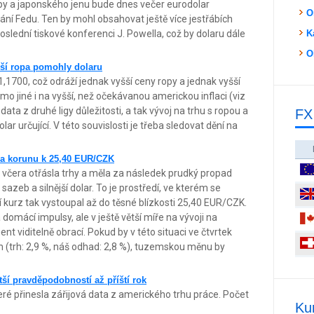
y a japonského jenu bude dnes večer eurodolar
O
ání Fedu. Ten by mohl obsahovat ještě více jestřábích
poslední tiskové konferenci J. Powella, což by dolaru dále
K
O
žší ropa pomohly dolaru
,1700, což odráží jednak vyšší ceny ropy a jednak vyšší
o jiné i na vyšší, než očekávanou americkou inflaci (viz
ata z druhé ligy důležitosti, a tak vývoj na trhu s ropou a
FX
ar určující. V této souvislosti je třeba sledovat dění na
ala korunu k 25,40 EUR/CZK
 včera otřásla trhy a měla za následek prudký propad
sazeb a silnější dolar. To je prostředí, ve kterém se
í kurz tak vystoupal až do těsné blízkosti 25,40 EUR/CZK.
 domácí impulsy, ale v ještě větší míře na vývoji na
ent viditelně obrací. Pokud by v této situaci ve čtvrtek
m (trh: 2,9 %, náš odhad: 2,8 %), tuzemskou měnu by
tší pravděpodobností až příští rok
eré přinesla zářijová data z amerického trhu práce. Počet
Ku