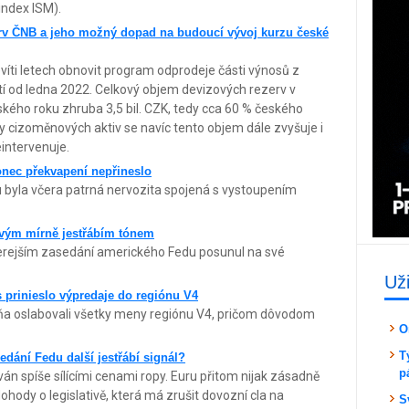
 index ISM).
erv ČNB a jeho možný dopad na budoucí vývoj kurzu české
íti letech obnovit program odprodeje části výnosů z
stí od ledna 2022. Celkový objem devizových rezerv v
oňského roku zhruba 3,5 bil. CZK, tedy cca 60 % českého
 cizoměnových aktiv se navíc tento objem dále zvyšuje i
eintervenuje.
onec překvapení nepřineslo
byla včera patrná nervozita spojená s vystoupením
svým mírně jestřábím tónem
erejším zasedání amerického Fedu posunul na své
Už
prinieslo výpredaje do regiónu V4
a oslabovali všetky meny regiónu V4, pričom dôvodom
O
T
edání Fedu další jestřábí signál?
p
ván spíše sílícími cenami ropy. Euru přitom nijak zásadně
ody o legislativě, která má zrušit dovozní cla na
S