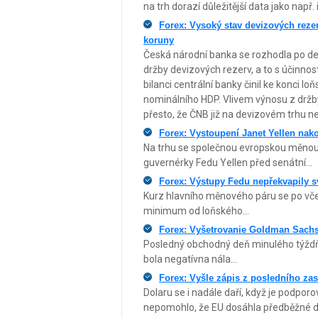
na trh dorazí důležitější data jako např.
Forex: Vysoký stav devizových rez
koruny
Česká národní banka se rozhodla po dev
držby devizových rezerv, a to s účinno
bilanci centrální banky činil ke konci l
nominálního HDP. Vlivem výnosu z držby
přesto, že ČNB již na devizovém trhu n
Forex: Vystoupení Janet Yellen nak
Na trhu se společnou evropskou měnou 
guvernérky Fedu Yellen před senátní...
Forex: Výstupy Fedu nepřekvapily 
Kurz hlavního měnového páru se po vč
minimum od loňského...
Forex: Vyšetrovanie Goldman Sachs 
Posledný obchodný deň minulého týždň
bola negatívna nála...
Forex: Vyšle zápis z posledního zas
Dolaru se i nadále daří, když je podporo
nepomohlo, že EU dosáhla předběžné doh