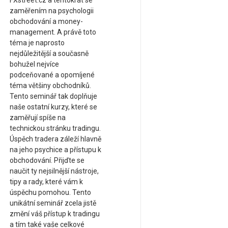
FXstreet.cz a tentokrát se
zaměřením na psychologii
obchodování a money-
management. A právě toto
téma je naprosto
nejdůležitější a současně
bohužel nejvíce
podceňované a opomíjené
téma většiny obchodníků.
Tento seminář tak doplňuje
naše ostatní kurzy, které se
zaměřují spíše na
technickou stránku tradingu.
Úspěch tradera záleží hlavně
na jeho psychice a přístupu k
obchodování. Přijďte se
naučit ty nejsilnější nástroje,
tipy a rady, které vám k
úspěchu pomohou. Tento
unikátní seminář zcela jistě
změní váš přístup k tradingu
a tím také vaše celkové