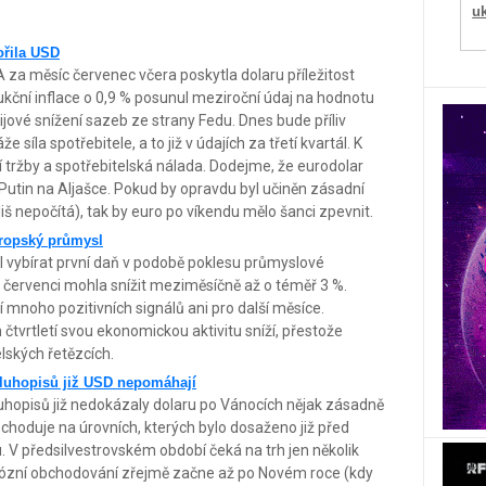
u
ořila USD
 za měsíc červenec včera poskytla dolaru příležitost
ukční inflace o 0,9 % posunul meziroční údaj na hodnotu
ijové snížení sazeb ze strany Fedu. Dnes bude příliv
síla spotřebitele, a to již v údajích za třetí kvartál. K
tržby a spotřebitelská nálada. Dodejme, že eurodolar
Putin na Aljašce. Pokud by opravdu byl učiněn zásadní
iš nepočítá), tak by euro po víkendu mělo šanci zpevnit.
vropský průmysl
l vybírat první daň v podobě poklesu průmyslové
 červenci mohla snížit meziměsíčně až o téměř 3 %.
í mnoho pozitivních signálů ani pro další měsíce.
čtvrtletí svou ekonomickou aktivitu sníží, přestože
lských řetězcích.
luhopisů již USD nepomáhají
uhopisů již nedokázaly dolaru po Vánocích nějak zásadně
bchoduje na úrovních, kterých bylo dosaženo již před
. V předsilvestrovském období čeká na trh jen několik
riózní obchodování zřejmě začne až po Novém roce (kdy