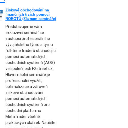
Ziskové obchodování na
ne
finančních trzích pomocí
am
ROBOTŮ (Záznam semináře)
Představujeme vám
exkluzivní seminář se
zástupci profesionálního
vývojářského týmu a týmu
full-time traderů obchodující
pomocí automatických
obchodních systémů (AOS)
ve společnosti FXstreet.cz.
Hlavní náplní semináře je
profesionální využití,
optimalizace a zároveň
ziskové obchodování
pomocí automatických
obchodních systémů pro
obchodní platformu
MetaTrader včetně
praktických ukázek. Naučíte