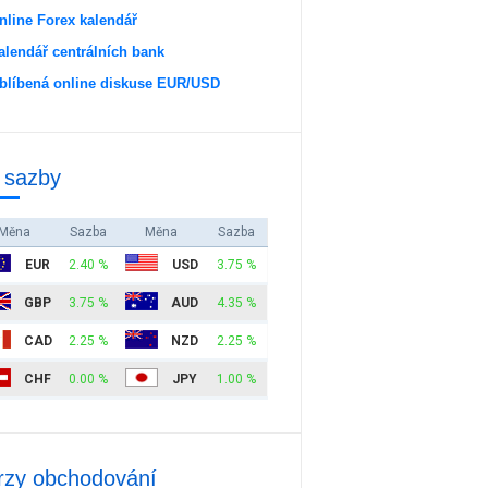
nline Forex kalendář
alendář centrálních bank
blíbená online diskuse EUR/USD
 sazby
Měna
Sazba
Měna
Sazba
EUR
2.40 %
USD
3.75 %
GBP
3.75 %
AUD
4.35 %
CAD
2.25 %
NZD
2.25 %
CHF
0.00 %
JPY
1.00 %
rzy obchodování