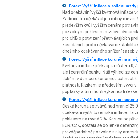
Forex: Vyšší inflace a solidní mzdy
Nad očekávání vyšší květnová inflace 
Zatímco trh očekával jen mírný meziroč
především kvůli vyšším cenám potravin a
pozvolným poklesem mzdové dynamiky – 
pro ČNB o potvrzení přetrvávajících proi
zasedáních proto očekáváme stabilitu sa
dnešního očekávaného snížení sazeb v
Forex: Vyšší inflace koruně na siln
Květnová inflace překvapila růstem 0,7 
ale i centrální banku. Náš výhled, že ce
tlakům v domácí ekonomice sáhnout k d
platnosti. Rizikem je především vývoj v
poptávky a tím i horší výkonnosti česk
Forex: Vyšší inflace koruně nepomo
Česká koruna setrvává nad hranicí 25,
očekávání vyšší tuzemská inflace. Ta zů
poklesem na rovná 2 %. Koruna po původ
EUR/CZK, dostala se do lehké defenzivy 
pravděpodobně pozvolné zisky americkéh