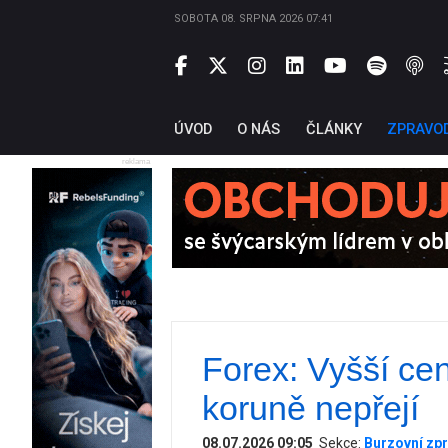
SOBOTA 08. SRPNA 2026 07:41
ÚVOD
O NÁS
ČLÁNKY
ZPRAVO
reklama
Forex: Vyšší cen
koruně nepřejí
08.07.2026 09:05
Sekce:
Burzovní zpr