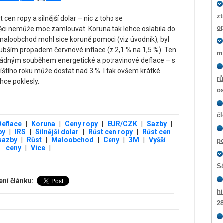
zt
cen ropy a silnější dolar – nic z toho se
o
i nemůže moc zamlouvat. Koruna tak lehce oslabila do
 maloobchod mohl sice koruně pomoci (viz úvodník), byl
ubším propadem červnové inflace (z 2,1 % na 1,5 %). Ten
m
řádným souběhem energetické a potravinové deflace – s
říštího roku může dostat nad 3 %. I tak ovšem krátké
rů
hce poklesly.
os
č
Deflace
|
Koruna
|
Ceny ropy
|
EUR/CZK
|
Sazby
|
py
|
IRS
|
Silnější dolar
|
Růst cen ropy
|
Růst cen
sazby
|
Růst
|
Maloobchod
|
Ceny
|
3М
|
Vyšší
p
ceny
|
Vice
|
S
ení článku:
hi
2