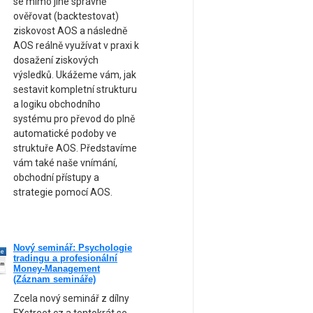
se mimo jiné správně
ověřovat (backtestovat)
ziskovost AOS a následně
AOS reálně využívat v praxi k
dosažení ziskových
výsledků. Ukážeme vám, jak
sestavit kompletní strukturu
a logiku obchodního
systému pro převod do plně
automatické podoby ve
struktuře AOS. Představíme
vám také naše vnímání,
obchodní přístupy a
strategie pomocí AOS.
Nový seminář: Psychologie
ne
tradingu a profesionální
am
Money-Management
(Záznam semináře)
Zcela nový seminář z dílny