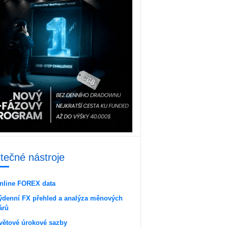
itečné nástroje
nline FOREX data
ýdenní FX přehled a analýza měnových
árů
větové úrokové sazby