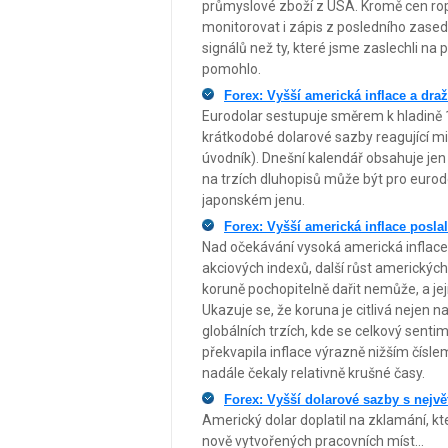
průmyslové zboží z USA. Kromě cen rop
monitorovat i zápis z posledního zased
signálů než ty, které jsme zaslechli na 
pomohlo.
Forex: Vyšší americká inflace a dra
Eurodolar sestupuje směrem k hladině 1
krátkodobé dolarové sazby reagující mim
úvodník). Dnešní kalendář obsahuje jen d
na trzích dluhopisů může být pro eurodol
japonském jenu.
Forex: Vyšší americká inflace posl
Nad očekávání vysoká americká inflace
akciových indexů, další růst amerických 
koruně pochopitelně dařit nemůže, a jej
Ukazuje se, že koruna je citlivá nejen na
globálních trzích, kde se celkový sentim
překvapila inflace výrazně nižším čísle
nadále čekaly relativně krušné časy.
Forex: Vyšší dolarové sazby s nejvě
Americký dolar doplatil na zklamání, kt
nově vytvořených pracovních míst...