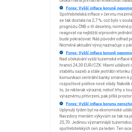
česká měna primárně reflektovat náladu
Forex: Vyšší inflace koruně nepom
Spotřebitelská inflace v červnu mezim
se tak dostala na 2,7 %, což bylo v so
prognózu ČNB o tři desetiny, nicméně 
reagovat na nejbližší srpnovém jednání
bude pokračovat. Náš původní odhad pro
Nicméně aktuální vývoj naznačuje o pár 
Forex: Vyšší inflace koruně nepom
Nad očekávání vyšší tuzemská inflace 
hranicí 24,30 EUR/CZK. Hlavní událost
stabilitu sazeb a stále jestřábí rétori
komunikaci centrální banky směrem k p
rozpočtové politice nové vlády. Nakoli
to, že nikterak výrazně, neboť trhy s t
výraznému přitvrzení, pak příliš prosto
Forex: Vyšší inflace korunu nerozho
Uplynulý týden byl na ekonomické událos
Navzdory menším výkyvům se tak na je
25,70. Jedinou významnější tuzemskou 
spotřebitelských cen za leden. Ten sic