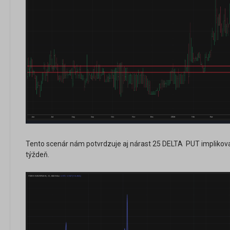
Tento scenár nám potvrdzuje aj nárast 25 DELTA PUT implikovane
týždeň.