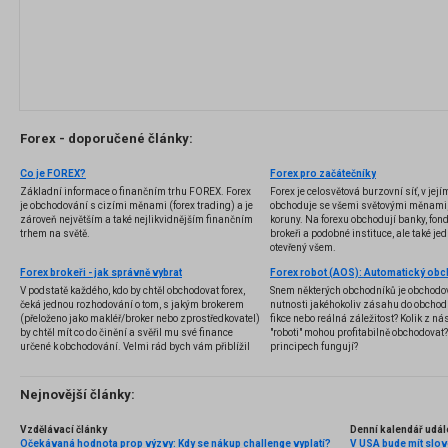
Forex - doporučené články:
Co je FOREX?
Forex pro začátečníky
Základní informace o finančním trhu FOREX. Forex
Forex je celosvětová burzovní síť, v jej
je obchodování s cizími měnami (forex trading) a je
obchoduje se všemi světovými měnami,
zároveň největším a také nejlikvidnějším finančním
koruny. Na forexu obchodují banky, fondy
trhem na světě.
brokeři a podobné instituce, ale také jedn
otevřený všem.
Forex brokeři - jak správně vybrat
V podstatě každého, kdo by chtěl obchodovat forex,
Snem některých obchodníků je obchodo
čeká jednou rozhodování o tom, s jakým brokerem
nutnosti jakéhokoliv zásahu do obchod
(přeloženo jako makléř/broker nebo zprostředkovatel)
fikce nebo reálná záležitost? Kolik z nás
by chtěl mít co do činění a svěřil mu své finance
"roboti" mohou profitabilně obchodovat
určené k obchodování. Velmi rád bych vám přiblížil
principech fungují?
problematiku výběru brokera, rozdíl mezi
jednotlivými typy brokerů a v neposlední řadě uvedu
několik příkladů nejznámějších z nich.
Nejnovější články:
Vzdělávací články
Denní kalendář udál
Očekávaná hodnota prop výzvy: Kdy se nákup challenge vyplatí?
V USA bude mít slo