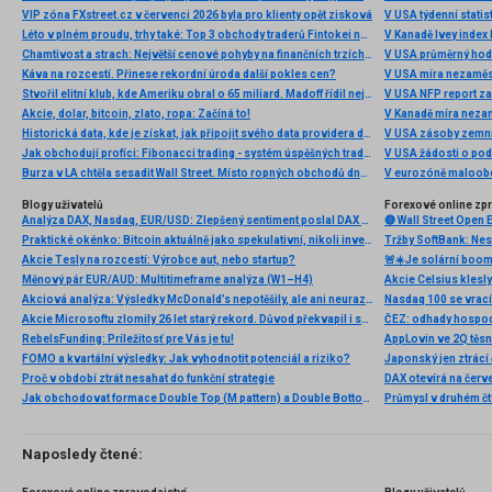
VIP zóna FXstreet.cz v červenci 2026 byla pro klienty opět zisková
V USA týdenní statist
Léto v plném proudu, trhy také: Top 3 obchody traderů Fintokei na indexech a zlatě
V Kanadě Ivey index
Chamtivost a strach: Největší cenové pohyby na finančních trzích (červenec 2026)
V USA průměrný hod
Káva na rozcestí. Přinese rekordní úroda další pokles cen?
V USA míra nezaměs
Stvořil elitní klub, kde Ameriku obral o 65 miliard. Madoff řídil největší Ponzi dějin
V USA NFP report z
Akcie, dolar, bitcoin, zlato, ropa: Začíná to!
V Kanadě míra neza
Historická data, kde je získat, jak připojit svého data providera do MultiCharts a proč je budeme potřebovat? (4. díl)
V USA zásoby zemní
Jak obchodují profíci: Fibonacci trading - systém úspěšných traderů
V USA žádosti o po
Burza v LA chtěla sesadit Wall Street. Místo ropných obchodů dnes místem duní basy
V eurozóně maloobc
Blogy uživatelů
Forexové online zp
Analýza DAX, Nasdaq, EUR/USD: Zlepšený sentiment poslal DAX na nová maxima
Praktické okénko: Bitcoin aktuálně jako spekulativní, nikoli investiční aktivum
Tržby SoftBank: Nest
Akcie Tesly na rozcestí: Výrobce aut, nebo startup?
Měnový pár EUR/AUD: Multitimeframe analýza (W1–H4)
Akcie Celsius klesly
Akciová analýza: Výsledky McDonald’s nepotěšily, ale ani neurazily. Jakou vizi společnost prezentovala?
Akcie Microsoftu zlomily 26 let starý rekord. Důvod překvapil i samotné investory
ČEZ: odhady hospod
RebelsFunding: Príležitosť pre Vás je tu!
FOMO a kvartální výsledky: Jak vyhodnotit potenciál a riziko?
Proč v období ztrát nesahat do funkční strategie
Jak obchodovat formace Double Top (M pattern) a Double Bottom (W pattern)
Naposledy čtené: