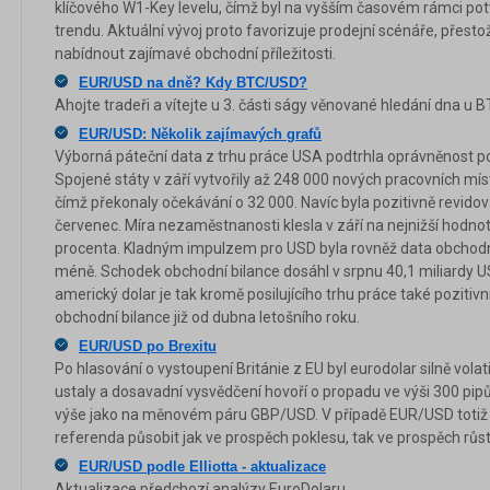
klíčového W1-Key levelu, čímž byl na vyšším časovém rámci pot
trendu. Aktuální vývoj proto favorizuje prodejní scénáře, pře
nabídnout zajímavé obchodní příležitosti.
EUR/USD na dně? Kdy BTC/USD?
Ahojte tradeři a vítejte u 3. části ságy věnované hledání dna u
EUR/USD: Několik zajímavých grafů
Výborná páteční data z trhu práce USA podtrhla oprávněnost po
Spojené státy v září vytvořily až 248 000 nových pracovních m
čímž překonaly očekávání o 32 000. Navíc byla pozitivně revido
červenec. Míra nezaměstnanosti klesla v září na nejnižší hodnotu
procenta. Kladným impulzem pro USD byla rovněž data obchodní b
méně. Schodek obchodní bilance dosáhl v srpnu 40,1 miliardy U
americký dolar je tak kromě posilujícího trhu práce také pozitivní
obchodní bilance již od dubna letošního roku.
EUR/USD po Brexitu
Po hlasování o vystoupení Británie z EU byl eurodolar silně volat
ustaly a dosavadní vysvědčení hovoří o propadu ve výši 300 pipů
výše jako na měnovém páru GBP/USD. V případě EUR/USD totiž
referenda působit jak ve prospěch poklesu, tak ve prospěch rů
EUR/USD podle Elliotta - aktualizace
Aktualizace předchozí analýzy EuroDolaru