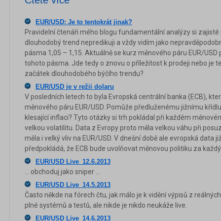
EUR/USD: Je to tentokrát jinak?
Pravidelní čtenáři mého blogu fundamentální analýzy si zajisté
dlouhodobý trend nepredikuji a vždy vidím jako nepravděpodobněj
pásma 1,05 – 1,15. Aktuálně se kurz měnového páru EUR/USD po
tohoto pásma. Jde tedy o znovu o příležitost k prodeji nebo je t
začátek dlouhodobého býčího trendu?
EUR/USD je v režii dolaru
V posledních letech to byla Evropská centrální banka (ECB), kter
měnového páru EUR/USD. Pomůže předluženému jižnímu křídlu? 
klesající inflaci? Tyto otázky si trh pokládal při každém měnov
velkou volatilitu. Data z Evropy proto měla velkou váhu při po
měla i velký vliv na EUR/USD. V dnešní době ale evropská data j
předpokládá, že ECB bude uvolňovat měnovou politiku za každýc
EUR/USD Live_12.6.2013
... obchoduj jako sniper ...
EUR/USD Live_14.5.2013
Často někde na fórech čtu, jak málo je k vidění výpisů z reálných 
plné systémů a testů, ale nikde je nikdo neukáže live.
EUR/USD Live_14.6.2013