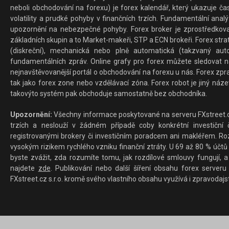
neboli obchodování na forexu) je forex kalendář, který ukazuje č
volatility a prudké pohyby v finančních trzích. Fundamentální ana
upozornění na nebezpečné pohyby. Forex broker je zprostředkov
základních skupin a to Market-makeři, STP a ECN brokeři. Forex stra
(diskreční), mechanická nebo plně automatická (takzvaný aut
fundamentálních zpráv. Online grafy pro forex můžete sledovat na 
nejnavštěvovanější portál o obchodování na forexu u nás. Forex zprav
tak jako forex zone nebo vzdělávací zóna. Forex robot je jiný náz
takovýto systém pak obchoduje samostatně bez obchodníka.
Upozornění:
Všechny informace poskytované na serveru FXstreet.cz
trzích a neslouží v žádném případě coby konkrétní investiční č
registrovanými brokery či investičním poradcem ani makléřem. Rozd
vysokým rizikem rychlého vzniku finanční ztráty. U 69 až 80 % účtů 
byste zvážit, zda rozumíte tomu, jak rozdílové smlouvy fungují, a
najdete
zde
. Publikování nebo další šíření obsahu forex serveru
FXstreet.cz s.r.o. kromě svého vlastního obsahu využívá i zpravodajs