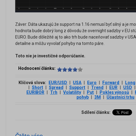
Záver: Dáta ukazujú že support na 1.16 nemusí byť silný a je m
hodnota bude dobrý long z dôvodu že overnight sadzby v EU stú
EURO. Bude dôležité aj to ako trh bude naceňovať sadzby v USA
detailne a môžu vyvolať pohyby na tomto páre.
Toto nie je investičné odporúčanie.
Hodnocení článku:
Klíčová slova:
EUR/USD
|
USA
|
Euro
|
Forward
|
Long
|
Short
|
Spread
|
Support
|
Trend
|
EUR
|
USD
|
EURIBOR
|
Trh
|
Volatility
|
Put
|
Pokles výnosů
|
pohyb
|
3М
|
Účastníci trhu
Sdílení článku:
Čtěte více