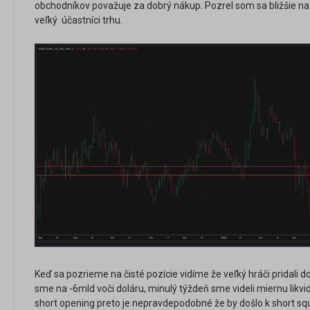
obchodníkov považuje za dobrý nákup. Pozrel som sa bližšie na
veľký účastníci trhu.
Keď sa pozrieme na čisté pozície vidíme že veľký hráči pridali
sme na -6mld voči doláru, minulý týždeň sme videli miernu likvid
short opening preto je nepravdepodobné že by došlo k short s