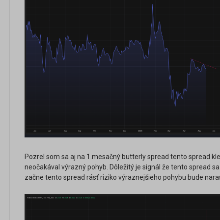
Pozrel som sa aj na 1.mesačný butterly spread tento spread kl
neočakával výrazný pohyb. Dôležitý je signál že tento spread sa 
začne tento spread rásť riziko výraznejšieho pohybu bude nara