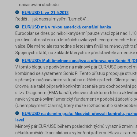
... načasování obchodu ...
EUR/USD Live_21.5.2013
Řediči .... jak napsal myslím "Lame84"...
EUR/USD má v rukou americká centrální banka
Eurodolar se dnes po několikatýdenní pauze vrací zpět nad 
pozitivní atmosféra na letošních rizikových evergreenech – br
válce. Dle mého ale rozhodne o letošním finiši na měnových trzí
Spojených států, na základě kterých se představitelé americké 
EUR/USD: Multitimeframe analýza a příprava pro Sonic R (D
V tomto blogu se podíváme na měnový pár EUR/USD pomocí mu
kombinaci se systémem Sonic R. Tento přístup propojuje struk
s přesným načasováním vstupů na nižších grafech. Cílem je nejen
úrovně, ale také připravit konkrétní scénáře pro obchodování po
s tzv. Dragonem (EMA kanál), vlnovou strukturou trhu a aktivito
navíc výrazně ovlivní americký fundament v podobě žádostí o
(Unemployment Claims), který může rozhodnout o krátkodobé
EUR/USD na denním grafu: Medvědi převzali kontrolu, rozho
level
Měnový pár EUR/USD během posledních týdnů výrazně změnil sv
několikaměsíční konsolidaci a vytvoření patternu Hlava a ramena