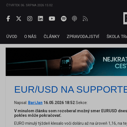
ČTVRTEK 06. SRPNA 2026 15:02
ÚVOD
O NÁS
ČLÁNKY
ZPRAVODAJSTVÍ
ŠKOLA TR
EUR/USD NA SUPPORT
Napsal:
BariJan
16.05.2026 18:52
Sekce:
V minulom článku som rozoberal možný smer EURUSD dnes s
pokles môže pokračovať.
EURO minulý týždeň klesalo voči doláru až na úroveň 1,16, na tej