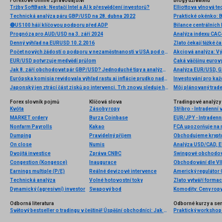
Forexové online zpravodajství
Blogy uživatelů
Tržby SoftBank: Nestačí Intel a AI k přesvědčení investorů?
Technická analýza páru GBP/USD na 28. dubna 2022
🔴US100 hájí klíčovou podporu před ADP
Bilance centrálních
Prognóza pro AUD/USD na 3. září 2024
Analýza indexu CAC4
Denný výhľad na EURUSD 10.2.2016
Zlato čekají těžké č
Počet nových žádostí o podporu v nezaměstnanosti v USA pod odhady; dolar posiluje 📈
EUR/USD potvrzuje medvědí průlom
Čaká väčšinu eurov
Jak 8. září obchodovat pár GBP/USD? Jednoduché tipy a analýza obchodů pro začátečníky
Európska komisia revidovala výhľad rastu aj inflácie prudko nadol. Euro ostáva pod tlakom.
Investování pro každ
Japonský jen ztrácí část zisků po intervenci. Trh znovu sleduje hranici 158 USD/JPY 💴
Môj plánovaný trade
Forex slovník pojmů
Klíčová slova
Tradingové analýzy 
Kvóta
Zásoby ropy
Stříbro - Intradenní
MARKET ordery
Burza Coinbase
EUR/JPY - Intradenn
Nonfarm Payrolls
Kakao
FCA upozorňuje na n
Dumping
Pravidelný příjem
On close
Numis
Analýza USD/CAD, 
Dvojitá investice
Zpráva CNBC
Swingové obchodová
Congestion (Kongesce)
Inaugurace
Obchodování dle VIP
Earnings multiple (P/E)
Reálné devizové intervence
Americký regulátor 
Technická analýza
Volné hotovostní toky
Zlato vytváří forma
Dynamický (agresivní) investor
Swapový bod
Komodity: Ceny ropy 
Odborná literatura
Odborné kurzy a se
Světový bestseller o tradingu v češtině! Úspěšní obchodníci: Jak běžní lidé porážejí Wall Street v jeho vlastní hře