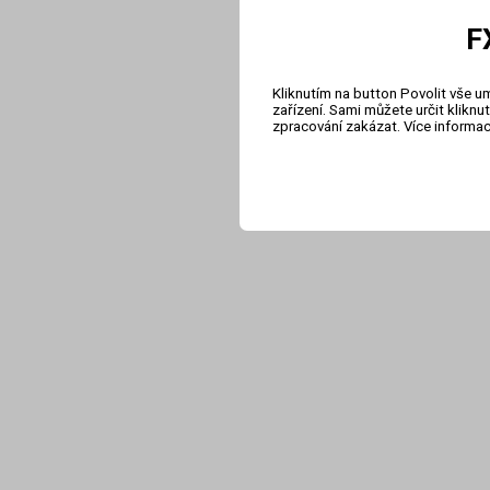
F
Kliknutím na button Povolit vše u
zařízení. Sami můžete určit klikn
zpracování zakázat. Více informa