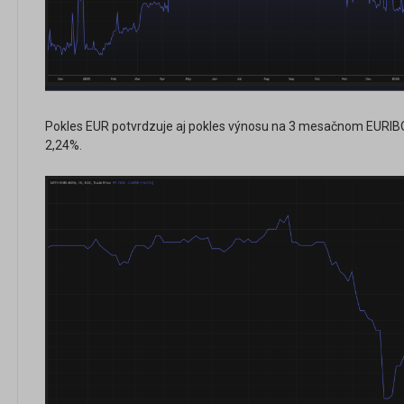
Pokles EUR potvrdzuje aj pokles výnosu na 3 mesačnom EURIBO
2,24%.