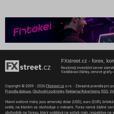
FXstreet.cz - forex, ko
Nezávislý investiční server zaměř
Vzdělávací články, cenové grafy,
Copyright © 2009 - 2026
FXstreet.cz
s.r.o. - Závazná pravidla pro p
Pravidla diskuse
,
Obchodní podmínky
,
Reklama/Advertising
,
RSS
,
Vý
Hlavní světové měny jsou americký dolar (USD), euro (EUR), britská 
světě, na kterém se obchoduje s měnami. Forex nemá žádné centrál
obchodník na forexu, který vydělává na pohyb měn, respektive na v