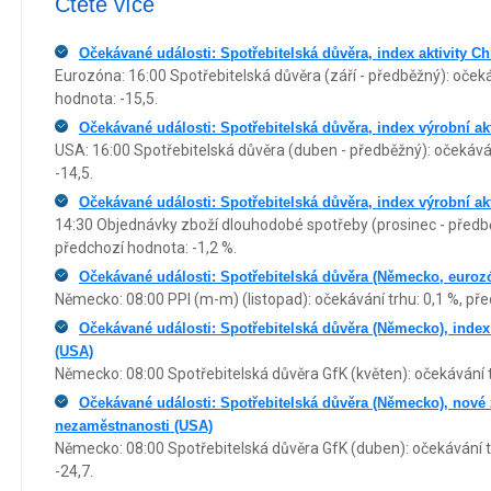
Čtěte více
Očekávané události: Spotřebitelská důvěra, index aktivity C
Eurozóna: 16:00 Spotřebitelská důvěra (září - předběžný): očeká
hodnota: -15,5.
Očekávané události: Spotřebitelská důvěra, index výrobní a
USA: 16:00 Spotřebitelská důvěra (duben - předběžný): očekáván
-14,5.
Očekávané události: Spotřebitelská důvěra, index výrobní akt
14:30 Objednávky zboží dlouhodobé spotřeby (prosinec - předběž
předchozí hodnota: -1,2 %.
Očekávané události: Spotřebitelská důvěra (Německo, euroz
Německo: 08:00 PPI (m-m) (listopad): očekávání trhu: 0,1 %, pře
Očekávané události: Spotřebitelská důvěra (Německo), index
(USA)
Německo: 08:00 Spotřebitelská důvěra GfK (květen): očekávání t
Očekávané události: Spotřebitelská důvěra (Německo), nové
nezaměstnanosti (USA)
Německo: 08:00 Spotřebitelská důvěra GfK (duben): očekávání t
-24,7.