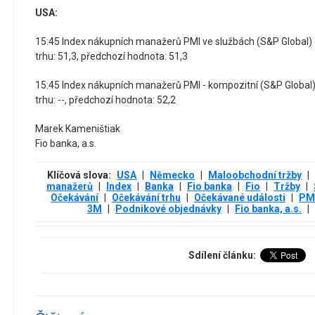
USA:
15:45 Index nákupních manažerů PMI ve službách (S&P Global) 
trhu: 51,3, předchozí hodnota: 51,3
15:45 Index nákupních manažerů PMI - kompozitní (S&P Global)
trhu: --, předchozí hodnota: 52,2
Marek Kameništiak
Fio banka, a.s.
Klíčová slova:
USA
|
Německo
|
Maloobchodní tržby
|
manažerů
|
Index
|
Banka
|
Fio banka
|
Fio
|
Tržby
|
Očekávání
|
Očekávání trhu
|
Očekávané události
|
PMI
3М
|
Podnikové objednávky
|
Fio banka, a.s.
|
Sdílení článku: