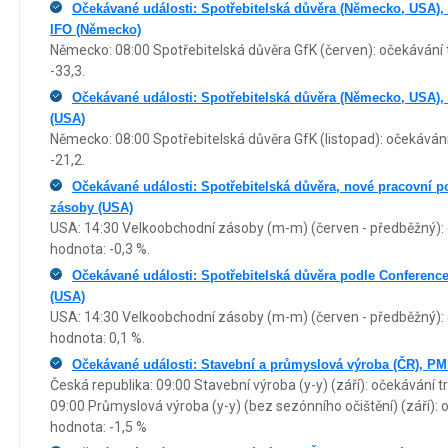
Očekávané události: Spotřebitelská důvěra (Německo, USA),
IFO (Německo)
Německo: 08:00 Spotřebitelská důvěra GfK (červen): očekávání t
-33,3.
Očekávané události: Spotřebitelská důvěra (Německo, USA),
(USA)
Německo: 08:00 Spotřebitelská důvěra GfK (listopad): očekávání
-21,2.
Očekávané události: Spotřebitelská důvěra, nové pracovní 
zásoby (USA)
USA: 14:30 Velkoobchodní zásoby (m-m) (červen - předběžný): o
hodnota: -0,3 %.
Očekávané události: Spotřebitelská důvěra podle Conferenc
(USA)
USA: 14:30 Velkoobchodní zásoby (m-m) (červen - předběžný): o
hodnota: 0,1 %.
Očekávané události: Stavební a průmyslová výroba (ČR), PM
Česká republika: 09:00 Stavební výroba (y-y) (září): očekávání tr
09:00 Průmyslová výroba (y-y) (bez sezónního očištění) (září): 
hodnota: -1,5 %