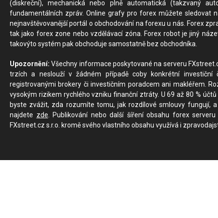
(diskreční), mechanická nebo plně automatická (takzvaný aut
fundamentálních zpráv. Online grafy pro forex můžete sledovat na 
nejnavštěvovanější portál o obchodování na forexu u nás. Forex zprav
tak jako forex zone nebo vzdělávací zóna. Forex robot je jiný náz
takovýto systém pak obchoduje samostatně bez obchodníka.
Upozornění:
Všechny informace poskytované na serveru FXstreet.cz
trzích a neslouží v žádném případě coby konkrétní investiční č
registrovanými brokery či investičním poradcem ani makléřem. Rozd
vysokým rizikem rychlého vzniku finanční ztráty. U 69 až 80 % účtů 
byste zvážit, zda rozumíte tomu, jak rozdílové smlouvy fungují, a
najdete
zde
. Publikování nebo další šíření obsahu forex serveru
FXstreet.cz s.r.o. kromě svého vlastního obsahu využívá i zpravodajs