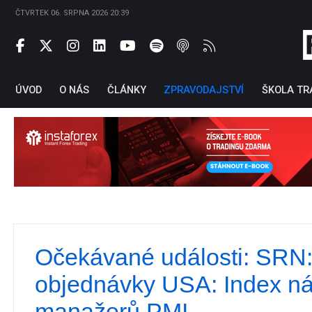
ČTVRTEK 06. SRPNA 2026 20:39
ÚVOD
O NÁS
ČLÁNKY
ZPRAVODAJSTVÍ
ŠKOLA TR
Očekávané události: SRN
Ti
objednávky USA: Index n
manažerů PMI