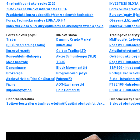
4 nejlepší ropné akcie roku 2020
Zlato čeká na klíčová inflační data z USA
Forex očima právník
Frankfurtská burza zakončila týden v zelených hodnotách
Burzovní grafy: Býci
Forex: Technická analýza EUR/AUD, H4
Obávaný „kříž smrti“
Index VIX klesá o 6 % díky optimismu na akciových trzích a poklesu cen ropy 📉
Index S&P 500 posu
Forex slovník pojmů
Klíčová slova
Tradingové analýzy 
Trader
Dynamic Crypto Market
MMF popřel, že by 
P/E (Price/Earnings ratio)
Kulaté dno
Ropa WTI - Intradenn
Kurzové rozpětí
Golden Trading LTD
Aktuálně otevřené f
Konvertibilní dluhopisy
Akcie Schlumberger (SLB)
Ovládnou akciový i
Měna nástroje
TCUK
Ropa WTI - Intraden
Denominace
Block Movement Ltd
S&P 500 - Intradenn
Brokerage
Programovací jazyk
Portugalsko schválil
Akciové riziko (Risk On Shares)
Futures FX
Zlato - Intradenní v
Fixing
AOS-Exchange Ltd
FTSE 100 - Intradenn
Kupónový výnos
Coin Corner Ltd
USD/CAD - Intradenn
Odborná literatura
Odborné kurzy a se
Světový bestseller o tradingu v češtině! Úspěšní obchodníci: Jak běžní lidé porážejí Wall Street v jeho vlastní hře