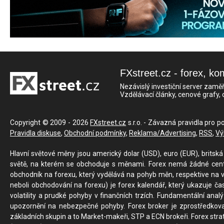
FXstreet.cz - forex, ko
Nezávislý investiční server zaměř
Vzdělávací články, cenové grafy,
Copyright © 2009 - 2026
FXstreet.cz
s.r.o. - Závazná pravidla pro p
Pravidla diskuse
,
Obchodní podmínky
,
Reklama/Advertising
,
RSS
,
Vý
Hlavní světové měny jsou americký dolar (USD), euro (EUR), britská 
světě, na kterém se obchoduje s měnami. Forex nemá žádné centrál
obchodník na forexu, který vydělává na pohyb měn, respektive na v
neboli obchodování na forexu) je forex kalendář, který ukazuje č
volatility a prudké pohyby v finančních trzích. Fundamentální ana
upozornění na nebezpečné pohyby. Forex broker je zprostředkov
základních skupin a to Market-makeři, STP a ECN brokeři. Forex stra