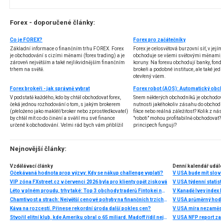
Forex - doporučené články:
Co je FOREX?
Forex pro začátečníky
Základní informace o finančním trhu FOREX. Forex
Forex je celosvětová burzovní síť, v jej
je obchodování s cizími měnami (forex trading) a je
obchoduje se všemi světovými měnami,
zároveň největším a také nejlikvidnějším finančním
koruny. Na forexu obchodují banky, fondy
trhem na světě.
brokeři a podobné instituce, ale také jedn
otevřený všem.
Forex brokeři - jak správně vybrat
V podstatě každého, kdo by chtěl obchodovat forex,
Snem některých obchodníků je obchodo
čeká jednou rozhodování o tom, s jakým brokerem
nutnosti jakéhokoliv zásahu do obchod
(přeloženo jako makléř/broker nebo zprostředkovatel)
fikce nebo reálná záležitost? Kolik z nás
by chtěl mít co do činění a svěřil mu své finance
"roboti" mohou profitabilně obchodovat
určené k obchodování. Velmi rád bych vám přiblížil
principech fungují?
problematiku výběru brokera, rozdíl mezi
jednotlivými typy brokerů a v neposlední řadě uvedu
několik příkladů nejznámějších z nich.
Nejnovější články:
Vzdělávací články
Denní kalendář udál
Očekávaná hodnota prop výzvy: Kdy se nákup challenge vyplatí?
V USA bude mít slo
VIP zóna FXstreet.cz v červenci 2026 byla pro klienty opět zisková
V USA týdenní statist
Léto v plném proudu, trhy také: Top 3 obchody traderů Fintokei na indexech a zlatě
V Kanadě Ivey index
Chamtivost a strach: Největší cenové pohyby na finančních trzích (červenec 2026)
V USA průměrný hod
Káva na rozcestí. Přinese rekordní úroda další pokles cen?
V USA míra nezaměs
Stvořil elitní klub, kde Ameriku obral o 65 miliard. Madoff řídil největší Ponzi dějin
V USA NFP report z