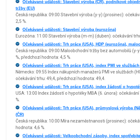
Očekávané události: Stavební výroba (ČR), podnikové obje
tržby (EU)
Česká republika: 09:00 Stavební výroba (y-y) (prosinec): očekává
2,5 %.
Očekávané události: Stavební výroba (eurozóna)
Eurozóna: 11:00 Stavební výroba (m-m) (duben): očekávání trhu:
Očekávané události: Trh práce (USA), HDP (eurozóna), malo
Česká republika: 09:00 Maloobchodní tržby bez automobilů (y-y)
%, předchozí hodnota: 4,5 %.
Očekávané události: Trh práce (USA), index PMI ve službác
Německo: 09:55 Index nákupních manažerů PMI ve službách (HC
očekávání trhu: 49,4, předchozí hodnota: 49,4.
Očekávané události: Trh práce (USA), index žádostí o hypo
USA: 13:00 Index žádostí o hypotéky MBA (6. února): očekávání t
%.
Očekávané události: Trh práce (USA), průmyslová výroba (
(ČR)
Česká republika: 10:00 Míra nezaměstnanosti (prosinec): očekáv
hodnota: 4,6 %.
Očekávané události: Velkoobchodní zásoby, index spotřebite