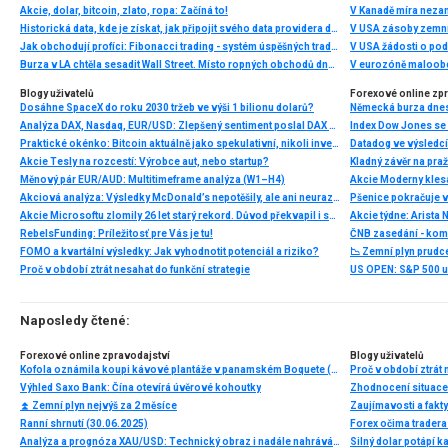
Akcie, dolar, bitcoin, zlato, ropa: Začíná to!
V Kanadě míra neza
Historická data, kde je získat, jak připojit svého data providera do MultiCharts a proč je budeme potřebovat? (4. díl)
V USA zásoby zemní
Jak obchodují profíci: Fibonacci trading - systém úspěšných traderů
V USA žádosti o po
Burza v LA chtěla sesadit Wall Street. Místo ropných obchodů dnes místem duní basy
V eurozóně maloobc
Blogy uživatelů
Forexové online zp
Dosáhne SpaceX do roku 2030 tržeb ve výši 1 bilionu dolarů?
Analýza DAX, Nasdaq, EUR/USD: Zlepšený sentiment poslal DAX na nová maxima
Index Dow Jones se 
Praktické okénko: Bitcoin aktuálně jako spekulativní, nikoli investiční aktivum
Akcie Tesly na rozcestí: Výrobce aut, nebo startup?
Kladný závěr na pra
Měnový pár EUR/AUD: Multitimeframe analýza (W1–H4)
Akciová analýza: Výsledky McDonald’s nepotěšily, ale ani neurazily. Jakou vizi společnost prezentovala?
Akcie Microsoftu zlomily 26 let starý rekord. Důvod překvapil i samotné investory
RebelsFunding: Príležitosť pre Vás je tu!
ČNB zasedání - ko
FOMO a kvartální výsledky: Jak vyhodnotit potenciál a riziko?
📉 Zemní plyn prudc
Proč v období ztrát nesahat do funkční strategie
Naposledy čtené:
Forexové online zpravodajství
Blogy uživatelů
Kofola oznámila koupi kávové plantáže v panamském Boquete (+komentář analytika)
Proč v období ztrát 
Výhled Saxo Bank: Čína otevírá úvěrové kohoutky
Zhodnocení situace 
⏫ Zemní plyn nejvýš za 2 měsíce
Zaujímavosti a fak
Ranní shrnutí (30.06.2025)
Forex očima trader
Analýza a prognóza XAU/USD: Technický obraz i nadále nahrává medvědům
Silný dolar potápí 