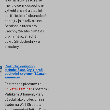
je dynamický a rychle se
mění. Klíčem k úspěchu je
vytvořit si silné a stabilní
portfolio, které dlouhodobě
obstojí v jakékoliv situaci.
Seminář je určen pro
všechny začátečníky ale i
pro mírně až středně
pokročilé obchodníky a
investory.
Praktický workshop
ne
technické analýzy + profi
am
obchodní systémy (Záznam
semináře)
FXstreet.cz představuje
unikátní seminář
s hostem -
Patrikem Urbanem, který
působil jako profesionální
trader na Wall Streetu a
který osobně přiletí do Prahy.