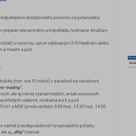
predpokladom dostatočného priestoru na potenciálny
 v prípade relevantného predpokladu (vnímanie štruktúry
počítať) s rezervou, oproti vykázaným S/R hladinám alebo
 a maxím a pod.
On-li
zázn
?
návky (min. cca 10 minút) v závislosti na náročnosti
er-trading“.
ových, ale aj menej významnejších, avšak súvisiacich
litických udalostí, otvárania búrz a pod.
 TH H1 a M30 (predovšetkým 9:00 hod., 13:30 hod., 14:00
môže nastať pravdepodobnosť výraznejšieho pohybu.
, ale aj
„dlhý“
interval.