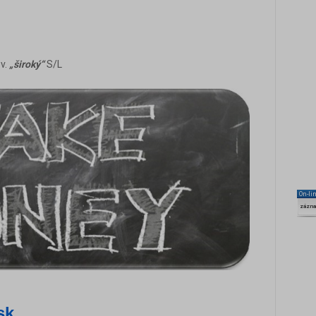
zv.
„široký“
S/L
On-li
zázn
sk