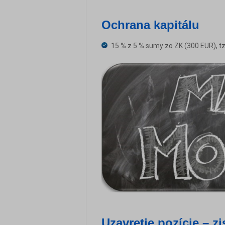
Ochrana kapitálu
15 % z 5 % sumy zo ZK (300 EUR), t
Uzavretie pozície – zi