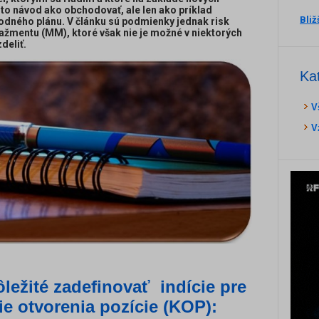
to návod ako obchodovať, ale len ako príklad
Bliž
dného plánu. V článku sú podmienky jednak risk
mentu (MM), ktoré však nie je možné v niektorých
deliť.
Ka
V
V
ôležité zadefinovať indície pre
ie otvorenia pozície (KOP):