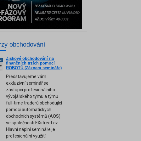
rzy obchodování
Ziskové obchodování na
ne
finančních trzích pomocí
am
ROBOTŮ (Záznam semináře)
Představujeme vám
exkluzivní seminář se
zástupci profesionálního
vývojářského týmu a týmu
full-time traderů obchodující
pomocí automatických
obchodních systémů (AOS)
ve společnosti FXstreet.cz.
Hlavní náplní semináře je
profesionální využití,