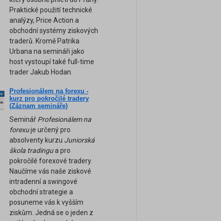
Praktické použití technické
analýzy, Price Action a
obchodní systémy ziskových
traderů. Kromě Patrika
Urbana na semináři jako
host vystoupí také full-time
trader Jakub Hodan.
Profesionálem na forexu -
ne
kurz pro pokročilé tradery
am
(Záznam semináře)
Seminář
Profesionálem na
forexu
je určený pro
absolventy kurzu
Juniorská
škola tradingu
a pro
pokročilé forexové tradery.
Naučíme vás naše ziskové
intradenní a swingové
obchodní strategie a
posuneme vás k vyšším
ziskům. Jedná se o jeden z