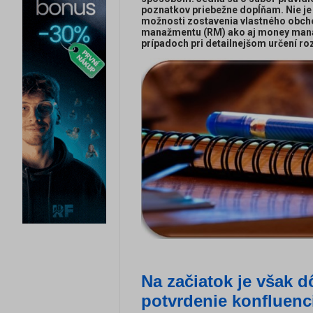
poznatkov priebežne dopĺňam. Nie je 
možnosti zostavenia vlastného obcho
manažmentu (RM) ako aj money manaž
prípadoch pri detailnejšom určení roz
Na začiatok je však d
potvrdenie konfluenc