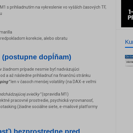
1 s prihliadnutím na vykreslenie vo vyšších časových TF,
ou
marilla
predpokladom korekcie, alebo obratu
Ku
l (postupne dopĺňam)
On-li
zázn
. v žiadnom prípade nesmie byť nadväzujúci
od a až následne prihliadnuť na finančnú stránku
lping“
len v časoch menšej volatility (na DAX-e veľmi
edchádzajúcej sviečky“
(spravidla M1)
ktné pracovné prostredie, psychická vyrovnanosť,
asking (žiadne sociálne siete, e-mailové platformy
asť) bezprostredne pred