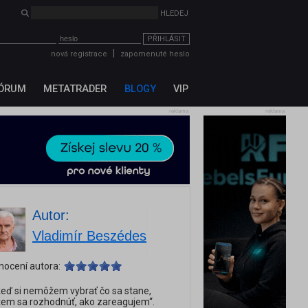
PŘIHLÁSIT
|
nová registrace
zapomenuté heslo
ÓRUM
METATRADER
BLOGY
VIP
reklama
reklama
Autor:
Vladimír Beszédes
nocení autora:
keď si nemôžem vybrať čo sa stane,
em sa rozhodnúť, ako zareagujem“.