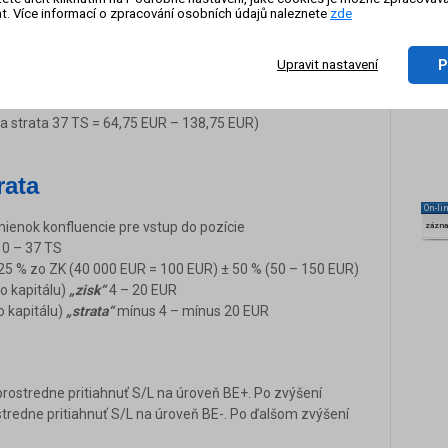
t. Více informací o zpracování osobních údajů naleznete
zde
0 EUR (v závislosti na
„vývoji“
inštrumentu – v Exceli
dnota sa môže v závislosti od rôznych brokerov líšiť)
P
Upravit nastavení
lna strata 37 TS = 64,75 EUR – 138,75 EUR)
rata
On-li
enok konfluencie pre vstup do pozície
zázn
10 – 37 TS
0,25 % zo ZK (40 000 EUR = 100 EUR) ± 50 % (50 – 150 EUR)
o kapitálu)
„zisk“
4 – 20 EUR
o kapitálu)
„strata“
mínus 4 – mínus 20 EUR
prostredne pritiahnuť S/L na úroveň BE+. Po zvýšení
stredne pritiahnuť S/L na úroveň BE-. Po ďalšom zvýšení