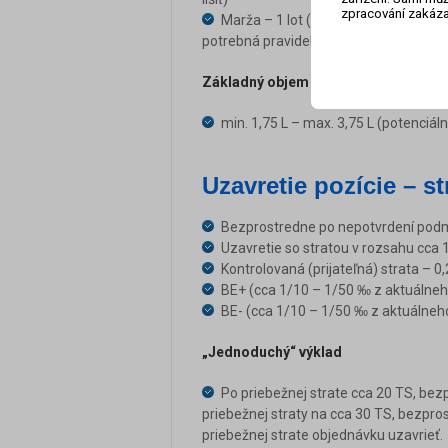
zpracování zakáza
Marža – 1 lot (L) = 1 100 EUR – 1 40
potrebná pravidelná realizácia; táto ho
Základný objem
min. 1,75 L – max. 3,75 L (potenciá
Uzavretie pozície – st
Bezprostredne po nepotvrdení podmi
Uzavretie so stratou v rozsahu cca 
Kontrolovaná (prijateľná) strata – 
BE+ (cca 1/10 – 1/50 ‰ z aktuálneh
BE- (cca 1/10 – 1/50 ‰ z aktuálneh
„Jednoduchý“ výklad
Po priebežnej strate cca 20 TS, bez
priebežnej straty na cca 30 TS, bezpro
priebežnej strate objednávku uzavrieť.