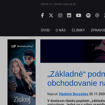
PÁTEK 07. SRPNA 2026 06:30
ÚVOD
O NÁS
ČLÁNKY
ZPRAVO
reklama
„Základné“ pod
obchodovanie 
Napsal:
Vladimír Beszédes
25.11.202
V dnešnom článku popíšem „základn
spôsobom. Jedná sa o súbor pravidie