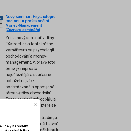
Nový seminář: Psychologie
ne
tradingu a profesionální
am
Money-Management
(Záznam semináře)
Zcela nový seminář z dílny
FXstreet.cz a tentokrát se
zaměřením na psychologii
obchodování a money-
management. A právě toto
téma je naprosto
nejdůležitější a současně
bohužel nejvíce
podceňované a opomíjené
téma většiny obchodníků.
Tento seminář tak doplňuje
naše ostatní kurzy, které se
zaměřují spíše na
technickou stránku tradingu.
Úspěch tradera záleží hlavně
vé účely na vašem
na jeho psychice a přístupu k
, případně jejich