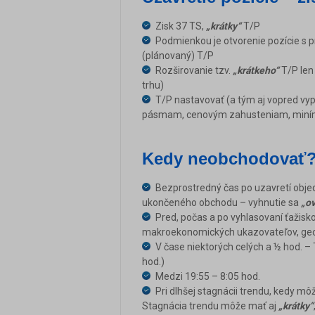
Zisk 37 TS,
„krátky“
T/P
Podmienkou je otvorenie pozície s 
(plánovaný) T/P
Rozširovanie tzv.
„krátkeho“
T/P len
trhu)
T/P nastavovať (a tým aj vopred vy
pásmam, cenovým zahusteniam, miním
Kedy neobchodovať
Bezprostredný čas po uzavretí objed
ukončeného obchodu – vyhnutie sa
„ov
Pred, počas a po vyhlasovaní ťažisk
makroekonomických ukazovateľov, geopo
V čase niektorých celých a ½ hod. –
hod.)
Medzi 19:55 – 8:05 hod.
Pri dlhšej stagnácii trendu, kedy 
Stagnácia trendu môže mať aj
„krátky“