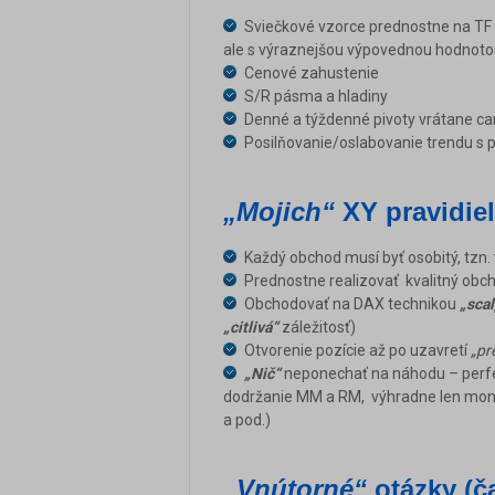
Sviečkové vzorce prednostne na TF M
ale s výraznejšou výpovednou hodnot
Cenové zahustenie
S/R pásma a hladiny
Denné a týždenné pivoty vrátane ca
Posilňovanie/oslabovanie trendu s 
„Mojich“
XY pravidie
Každý obchod musí byť osobitý, tzn
Prednostne realizovať kvalitný obch
Obchodovať na DAX technikou
„sca
„citlivá“
záležitosť)
Otvorenie pozície až po uzavretí
„pr
„Nič“
neponechať na náhodu – perfe
dodržanie MM a RM, výhradne len monot
a pod.)
„Vnútorné“
otázky (č