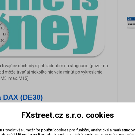
On-li
zázn
trvajúce obchody s prihliadnutím na stagnáciu (pozor na
d môže trvať aj niekoľko nie veľa minút po vykreslenie
a M5, max. M15)
 DAX (DE30)
FXstreet.cz s.r.o. cookies
EUR (táto hodnota sa môže v závislosti od rôznych brokerov
n Povolit vše umožníte použití cookies pro funkční, analytické a marketingo
ete určit kliknutím na Podrobné nastavení, jaké cookies je možné zpracovávat