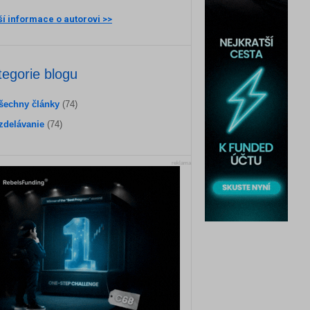
ší informace o autorovi >>
tegorie blogu
šechny články
(74)
zdelávanie
(74)
reklama