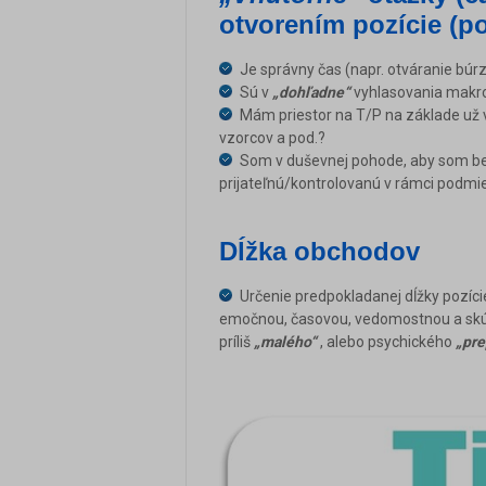
otvorením pozície (p
Je správny čas (napr. otváranie búr
Sú v
„dohľadne“
vyhlasovania makr
Mám priestor na T/P na základe už 
vzorcov a pod.?
Som v duševnej pohode, aby som bez
prijateľnú/kontrolovanú v rámci podm
Dĺžka obchodov
Určenie predpokladanej dĺžky pozí
emočnou, časovou, vedomostnou a skú
príliš
„malého“
, alebo psychického
„pre