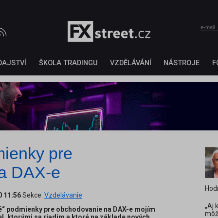
DAJSTVÍ
ŠKOLA TRADINGU
VZDĚLÁVÁNÍ
NÁSTROJE
F
mienky pre
na DAX-e
Hod
0 11:56
Sekce:
Vzdelávanie
„Aj 
é“ podmienky pre obchodovanie na DAX-e mojím
môž
l, ktorými sa riadim a ktoré na základe nových