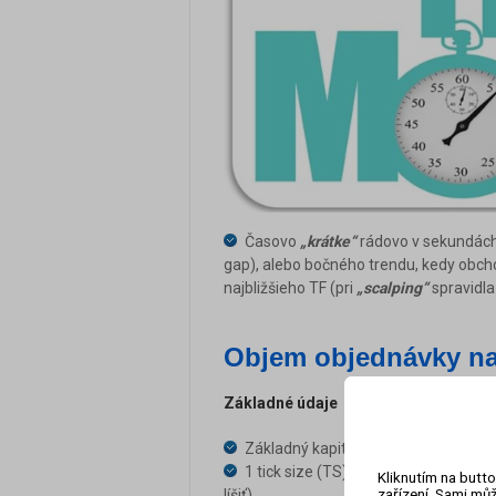
Časovo
„krátke“
rádovo v sekundách 
gap), alebo bočného trendu, kedy obcho
najbližšieho TF (pri
„scalping“
spravidl
Objem objednávky na
Základné údaje
Základný kapitál (ZK) – 40 000 EUR
1 tick size (TS) pri objeme 1 L = 1 
Kliknutím na butto
zařízení. Sami můž
líšiť)