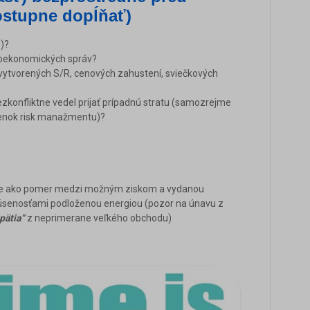
ostupne dopĺňať)
z)?
oekonomických správ?
vytvorených S/R, cenových zahustení, sviečkových
konfliktne vedel prijať prípadnú stratu (samozrejme
ienok risk manažmentu)?
cie ako pomer medzi možným ziskom a vydanou
senosťami podloženou energiou (pozor na únavu z
pätia“
z neprimerane veľkého obchodu)