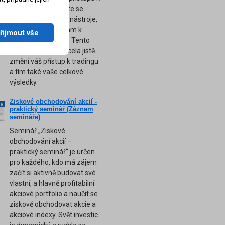
obchodování. Přijďte se
naučit ty nejsilnější nástroje,
tipy a rady, které vám k
řijmout vše
úspěchu pomohou. Tento
unikátní seminář zcela jistě
změní váš přístup k tradingu
a tím také vaše celkové
výsledky.
Ziskové obchodování akcií -
ne
praktický seminář (Záznam
am
semináře)
Seminář „Ziskové
obchodování akcií –
praktický seminář“ je určen
pro každého, kdo má zájem
začít si aktivně budovat své
vlastní, a hlavně profitabilní
akciové portfolio a naučit se
ziskově obchodovat akcie a
akciové indexy. Svět investic