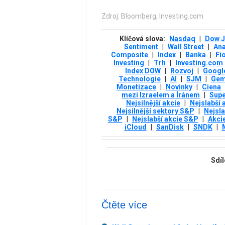
Zdroj: Bloomberg, Investing.com
Klíčová slova:
Nasdaq
|
Dow 
Sentiment
|
Wall Street
|
Ana
Composite
|
Index
|
Banka
|
Fi
Investing
|
Trh
|
Investing.com
Index DOW
|
Rozvoj
|
Googl
Technologie
|
AI
|
SJM
|
Gem
Monetizace
|
Novinky
|
Ciena
mezi Izraelem a Íránem
|
Supe
Nejsilnější akcie
|
Nejslabší 
Nejsilnější sektory S&P
|
Nejsla
S&P
|
Nejslabší akcie S&P
|
Akci
iCloud
|
SanDisk
|
SNDK
|
Sdíl
Čtěte více