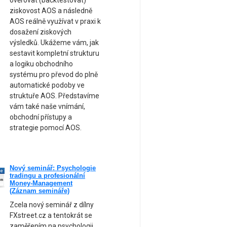
ověřovat (backtestovat)
ziskovost AOS a následně
AOS reálně využívat v praxi k
dosažení ziskových
výsledků. Ukážeme vám, jak
sestavit kompletní strukturu
a logiku obchodního
systému pro převod do plně
automatické podoby ve
struktuře AOS. Představíme
vám také naše vnímání,
obchodní přístupy a
strategie pomocí AOS.
Nový seminář: Psychologie
ne
tradingu a profesionální
am
Money-Management
(Záznam semináře)
Zcela nový seminář z dílny
FXstreet.cz a tentokrát se
zaměřením na psychologii