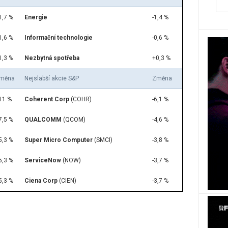
1,7 %
Energie
-1,4 %
1,6 %
Informační technologie
-0,6 %
1,3 %
Nezbytná spotřeba
+0,3 %
měna
Nejslabší akcie S&P
Změna
11 %
Coherent Corp
(COHR)
-6,1 %
7,5 %
QUALCOMM
(QCOM)
-4,6 %
5,3 %
Super Micro Computer
(SMCI)
-3,8 %
5,3 %
ServiceNow
(NOW)
-3,7 %
5,3 %
Ciena Corp
(CIEN)
-3,7 %