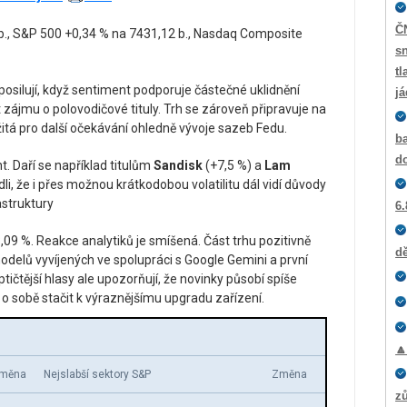
Č
b., S&P 500 +0,34 % na 7431,12 b., Nasdaq Composite
sn
tl
silují, když sentiment podporuje částečné uklidnění
j
zájmu o polovodičové tituly. Trh se zároveň připravuje na
žitá pro další očekávání ohledně vývoje sazeb Fedu.
ba
d
. Daří se například titulům
Sandisk
(+7,5 %) a
Lam
li, že i přes možnou krátkodobou volatilitu dál vidí důvody
astruktury
6.
09 %. Reakce analytiků je smíšená. Část trhu pozitivně
dě
modelů vyvíjených ve spolupráci s Google Gemini a první
čtější hlasy ale upozorňují, že novinky působí spíše
o sobě stačit k výraznějšímu upgradu zařízení.

měna
Nejslabší sektory S&P
Změna
zů