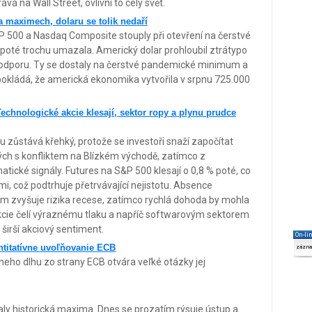
á na Wall Street, ovlivní to celý svět.
na maximech, dolaru se tolik nedaří
P 500 a Nasdaq Composite stouply při otevření na čerstvé
ky poté trochu umazala. Americký dolar prohloubil ztrátypo
podporu. Ty se dostaly na čerstvé pandemické minimum a
pokládá, že americká ekonomika vytvořila v srpnu 725.000
Technologické akcie klesají, sektor ropy a plynu prudce
zůstává křehký, protože se investoři snaží započítat
ch s konfliktem na Blízkém východě, zatímco z
tické signály. Futures na S&P 500 klesají o 0,8 % poté, co
i, což podtrhuje přetrvávající nejistotu. Absence
m zvyšuje rizika recese, zatímco rychlá dohoda by mohla
akcie čelí výraznému tlaku a napříč softwarovým sektorem
 širší akciový sentiment.
On-li
ntitatívne uvoľňovanie ECB
zázn
eho dlhu zo strany ECB otvára veľké otázky jej
ly historická maxima. Dnes se prozatím rýsuje ústup a