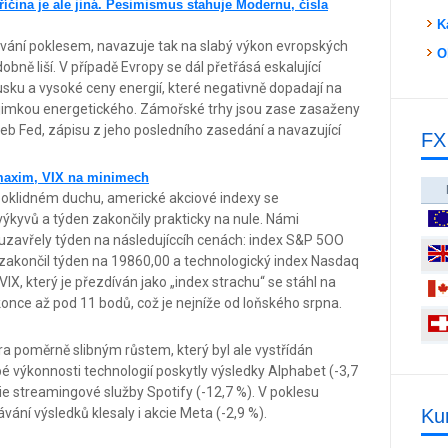
 příčina je ale jiná. Pesimismus stahuje Modernu, čísla
K
ování poklesem, navazuje tak na slabý výkon evropských
O
obně liší. V případě Evropy se dál přetřásá eskalující
Rusku a vysoké ceny energií, které negativně dopadají na
ýjimkou energetického. Zámořské trhy jsou zase zasaženy
b Fed, zápisu z jeho posledního zasedání a navazující
FX
o maxim, VIX na minimech
poklidném duchu, americké akciové indexy se
ýkyvů a týden zakončily prakticky na nule. Námi
 uzavřely týden na následujíccíh cenách: index S&P 5OO
zakončil týden na 19860,00 a technologický index Nasdaq
VIX, který je přezdíván jako „index strachu“ se stáhl na
konce až pod 11 bodů, což je nejníže od loňského srpna.
a poměrně slibným růstem, který byl ale vystřídán
 výkonnosti technologií poskytly výsledky Alphabet (-3,7
cie streamingové služby Spotify (-12,7 %). V poklesu
ávání výsledků klesaly i akcie Meta (-2,9 %).
Ku