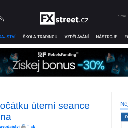
DAJSTVÍ
ŠKOLA TRADINGU
VZDĚLÁVÁNÍ
NÁSTROJE
F
počátku úterní seance
Ne
Ticker Tape
by TradingView
ěna
D
avodajství
Tisk