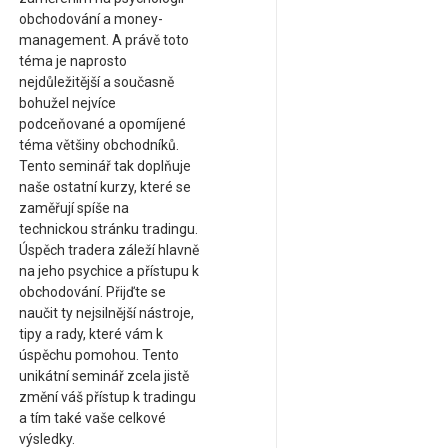
obchodování a money-
management. A právě toto
téma je naprosto
nejdůležitější a současně
bohužel nejvíce
podceňované a opomíjené
téma většiny obchodníků.
Tento seminář tak doplňuje
naše ostatní kurzy, které se
zaměřují spíše na
technickou stránku tradingu.
Úspěch tradera záleží hlavně
na jeho psychice a přístupu k
obchodování. Přijďte se
naučit ty nejsilnější nástroje,
tipy a rady, které vám k
úspěchu pomohou. Tento
unikátní seminář zcela jistě
změní váš přístup k tradingu
a tím také vaše celkové
výsledky.