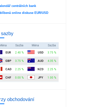
alendář centrálních bank
blíbená online diskuse EUR/USD
 sazby
Měna
Sazba
Měna
Sazba
EUR
2.40 %
USD
3.75 %
GBP
3.75 %
AUD
4.35 %
CAD
2.25 %
NZD
2.25 %
CHF
0.00 %
JPY
1.00 %
rzy obchodování