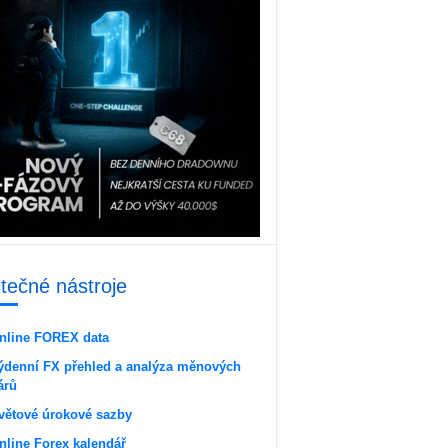
itečné nástroje
nline FOREX data
ýdenní FX přehled a analýza měnových
árů
větové úrokové sazby
nline Forex kalendář