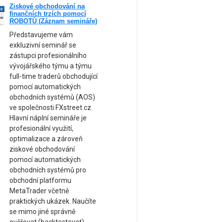
Ziskové obchodování na
ne
finančních trzích pomocí
am
ROBOTŮ (Záznam semináře)
Představujeme vám
exkluzivní seminář se
zástupci profesionálního
vývojářského týmu a týmu
full-time traderů obchodující
pomocí automatických
obchodních systémů (AOS)
ve společnosti FXstreet.cz.
Hlavní náplní semináře je
profesionální využití,
optimalizace a zároveň
ziskové obchodování
pomocí automatických
obchodních systémů pro
obchodní platformu
MetaTrader včetně
praktických ukázek. Naučíte
se mimo jiné správně