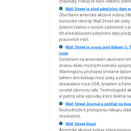
chaotický. Pokud se něco velkého odehráv
Wall Street je před pátečními daty 
Oba hlavní americké akciové indexy S&
historické rekordy, Wall Street ale zis
týdenní statice o nových žádostech o 
trh před klíčovými pátečními daty před
pracovních míst.
Wall Street je znovu pod tlakem 📉 
roste
Sentiment na americkém akciovém trhu 
širokou škálu možných scénářů spojený
Washingtonu přicházejí smíšené diploma
během dne kolísaly mezi zisky a ztrátam
deeskalace mezi USA, Izraelem a Íráne
vyvolat úlevovou rally. Technologické 
je patrný silný výprodej, který doléhá na
Wall Street Journal a pohľad na kva
Rozhodnutie k pristúpeniu nákupu vládn
nezávislost...
Wall Street klesá
Americké akciové indexy včera posouva