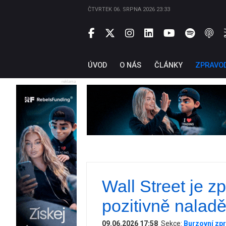
ČTVRTEK 06. SRPNA 2026 23:33
ÚVOD
O NÁS
ČLÁNKY
ZPRAVO
reklama
Wall Street je z
pozitivně nalad
09.06.2026 17:58
Sekce:
Burzovní zpr