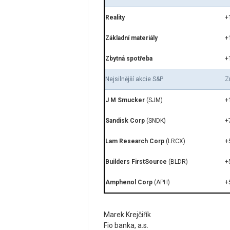
Reality
+
Základní materiály
+
Zbytná spotřeba
+
Nejsilnější akcie S&P
Z
J M Smucker
(SJM)
+
Sandisk Corp
(SNDK)
+
Lam Research Corp
(LRCX)
+
Builders FirstSource
(BLDR)
+
Amphenol Corp
(APH)
+
Marek Krejčiřík
Fio banka, a.s.