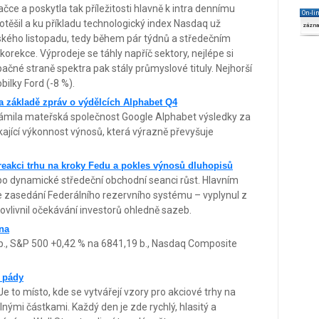
čce a poskytla tak příležitosti hlavně k intra dennímu
On-li
těšil a ku příkladu technologický index Nasdaq už
zázn
kého listopadu, tedy během pár týdnů a středečním
rekce. Výprodeje se táhly napříč sektory, nejlépe si
pačné straně spektra pak stály průmyslové tituly. Nejhorší
ilky Ford (-8 %).
na základě zpráv o výdělcích Alphabet Q4
mila mateřská společnost Google Alphabet výsledky za
nikající výkonnost výnosů, která výrazně převyšuje
 reakci trhu na kroky Fedu a pokles výnosů dluhopisů
 po dynamické středeční obchodní seanci růst. Hlavním
 zasedání Federálního rezervního systému – vyplynul z
ý ovlivnil očekávání investorů ohledně sazeb.
ěna
b., S&P 500 +0,42 % na 6841,19 b., Nasdaq Composite
í pády
Je to místo, kde se vytvářejí vzory pro akciové trhy na
lnými částkami. Každý den je zde rychlý, hlasitý a