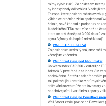
mírný výběr zisků. Za poklesem nestojí
by indexy hnaly dál vzhůru. Vedle již t
Trumpa, které poslední měsíc ovlivňují 
výhled celoročního zisku společnosti W
čekalo, nové žádosti o podporu v nezam
filadelského FEDu rostl více než se čeka
které se drží těsně pod 3 000 dolarů z
plynu. Výnosy dluhopisů mírně klesají.
WALL STREET KLESÁ
Za posledních sedm týdnů jsme měli mo
včerejším večerním...
Wall Street klesá pod tíhou maker
Co včera index S&P 500 v euforii po FE
faktorů. V prvé řadě je to index ISM ve
očekáváním. Zatěžuje tak především prů
tak pokračující kontrakci v průmyslovém
snižování sazeb může pro investory zn
nadcházejícími kvartálními reporty velk
Wall Street klesá po Powellově pro
Wall Street ztrácí pozice po Powellově