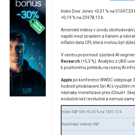
Index Dow Jones +0,51 % na 51047,53 
+0,19 % na 25978,13 b.
Americké indexy v úvodu obchodování po
napětí mezi Izraelem a Íránem a návrat 
inflační data CPI, která mohou být důle
V centru pozornosti zůstává AI segment
Research
(+5,3 %). Analytici z UBS uved
k pozitivnímu pohledu na rozvoj AI infr
Apple
po konferenci WWDC odepisuje 3,
hodnotí představení Siri AI s využitím 
náznaky monetizace přes iCloud+. Skepti
evolučně než revolučně a nemusí samy 
Index S&P 500 +0,34 % na 7431,12 b.
Nejsilnější sektory S&P
Z