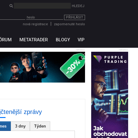
PŘIHLÁSIT
|
nová registrace
zapomenuté heslo
ÓRUM
METATRADER
BLOGY
VIP
reklama
reklama
jčtenější zprávy
nes
3 dny
Týden