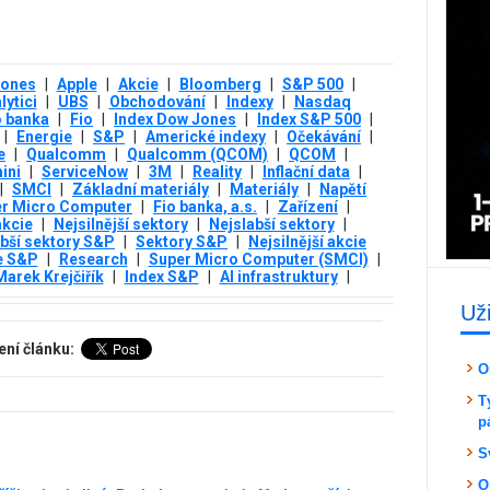
Jones
|
Apple
|
Akcie
|
Bloomberg
|
S&P 500
|
lytici
|
UBS
|
Obchodování
|
Indexy
|
Nasdaq
o banka
|
Fio
|
Index Dow Jones
|
Index S&P 500
|
|
Energie
|
S&P
|
Americké indexy
|
Očekávání
|
e
|
Qualcomm
|
Qualcomm (QCOM)
|
QCOM
|
ini
|
ServiceNow
|
3М
|
Reality
|
Inflační data
|
|
SMCI
|
Základní materiály
|
Materiály
|
Napětí
r Micro Computer
|
Fio banka, a.s.
|
Zařízení
|
akcie
|
Nejsilnější sektory
|
Nejslabší sektory
|
bší sektory S&P
|
Sektory S&P
|
Nejsilnější akcie
e S&P
|
Research
|
Super Micro Computer (SMCI)
|
Marek Krejčiřík
|
Index S&P
|
AI infrastruktury
|
Už
ení článku:
O
T
p
S
O