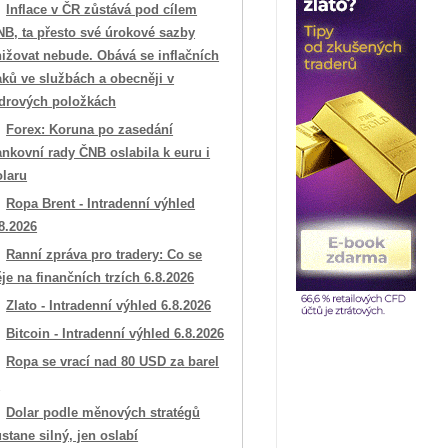
Inflace v ČR zůstává pod cílem
NB, ta přesto své úrokové sazby
ižovat nebude. Obává se inflačních
aků ve službách a obecněji v
ádrových položkách
Forex: Koruna po zasedání
nkovní rady ČNB oslabila k euru i
olaru
Ropa Brent - Intradenní výhled
8.2026
Ranní zpráva pro tradery: Co se
je na finančních trzích 6.8.2026
Zlato - Intradenní výhled 6.8.2026
Bitcoin - Intradenní výhled 6.8.2026
Ropa se vrací nad 80 USD za barel

Dolar podle měnových stratégů
stane silný, jen oslabí