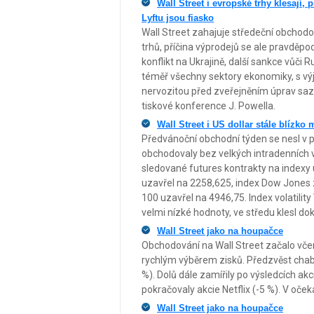
Wall Street i evropské trhy klesají,
Lyftu jsou fiasko
Wall Street zahajuje středeční obchod
trhů, příčina výprodejů se ale pravděpod
konflikt na Ukrajině, další sankce vůči 
téměř všechny sektory ekonomiky, s v
nervozitou před zveřejněním úprav saze
tiskové konference J. Powella.
Wall Street i US dollar stále blízk
Předvánoční obchodní týden se nesl v 
obchodovaly bez velkých intradenních v
sledované futures kontrakty na indexy
uzavřel na 2258,625, index Dow Jones 
100 uzavřel na 4946,75. Index volatility 
velmi nízké hodnoty, ve středu klesl do
Wall Street jako na houpačce
Obchodování na Wall Street začalo včer
rychlým výběrem zisků. Předzvěst chabé
%). Dolů dále zamířily po výsledcích ak
pokračovaly akcie Netflix (-5 %). V oček
Wall Street jako na houpačce