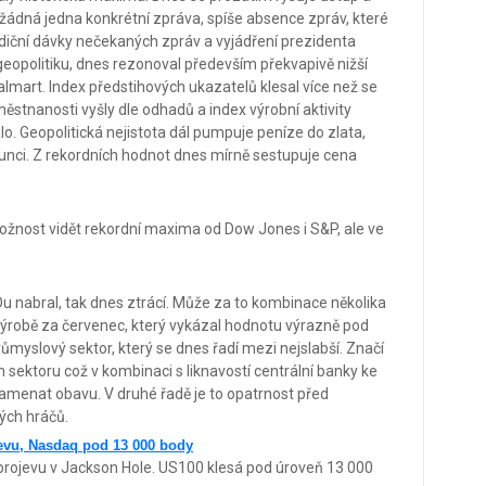
 žádná jedna konkrétní zpráva, spíše absence zpráv, které
radiční dávky nečekaných zpráv a vyjádření prezidenta
geopolitiku, dnes rezonoval především překvapivě nižší
almart. Index předstihových ukazatelů klesal více než se
ěstnanosti vyšly dle odhadů a index výrobní aktivity
lo. Geopolitická nejistota dál pumpuje peníze do zlata,
a unci. Z rekordních hodnot dnes mírně sestupuje cena
žnost vidět rekordní maxima od Dow Jones i S&P, ale ve
Du nabral, tak dnes ztrácí. Může za to kombinace několika
 výrobě za červenec, který vykázal hodnotu výrazně pod
myslový sektor, který se dnes řadí mezi nejslabší. Značí
 sektoru což v kombinaci s liknavostí centrální banky ke
amenat obavu. V druhé řadě je to opatrnost před
ých hráčů.
jevu, Nasdaq pod 13 000 body
 projevu v Jackson Hole. US100 klesá pod úroveň 13 000