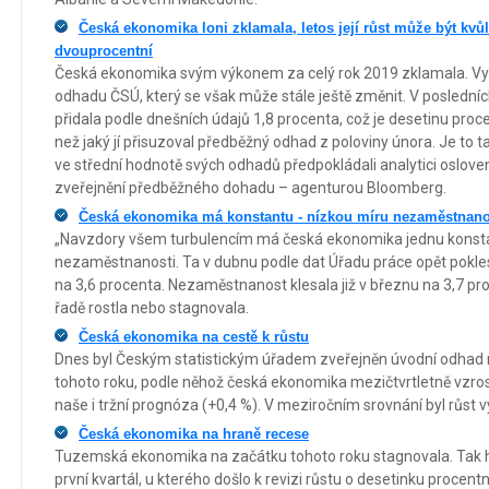
Česká ekonomika loni zklamala, letos její růst může být kvůl
dvouprocentní
Česká ekonomika svým výkonem za celý rok 2019 zklamala. Vy
odhadu ČSÚ, který se však může stále ještě změnit. V poslední
přidala podle dnešních údajů 1,8 procenta, což je desetinu proce
než jaký jí přisuzoval předběžný odhad z poloviny února. Je to ta
ve střední hodnotě svých odhadů předpokládali analytici oslove
zveřejnění předběžného dohadu – agenturou Bloomberg.
Česká ekonomika má konstantu - nízkou míru nezaměstnano
„Navzdory všem turbulencím má česká ekonomika jednu konsta
nezaměstnanosti. Ta v dubnu podle dat Úřadu práce opět pokle
na 3,6 procenta. Nezaměstnanost klesala již v březnu na 3,7 p
řadě rostla nebo stagnovala.
Česká ekonomika na cestě k růstu
Dnes byl Českým statistickým úřadem zveřejněn úvodní odhad r
tohoto roku, podle něhož česká ekonomika mezičtvrtletně vzros
naše i tržní prognóza (+0,4 %). V meziročním srovnání byl růst vy
Česká ekonomika na hraně recese
Tuzemská ekonomika na začátku tohoto roku stagnovala. Tak 
první kvartál, u kterého došlo k revizi růstu o desetinku procen