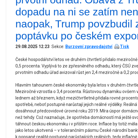
dopadu na ni se zatím nen
naopak, Trump povzbudil 
poptávku po českém expo
29.08.2025 12:23
Sekce:
Burzovní zpravodajství
Tisk
České hospodářství letos ve druhém čtvrtletí přidalo meziročně
0,5 procenta. Vyplývá to ze zpřesněného odhadu, který ČSÚ zve
prvotním odhadu úřad avizoval růst jen 2,4 meziročně a 0,2 pro
Hlavním tahounem české ekonomiky byla letos v druhém čtvrtle
Meziročně vzrostla o 3,4 procenta. Růstovou dynamiku ovšem vy
lednem až březnem, když mezičtvrtletně přidala rovné procento
spotřebě, neboť postupně narůstají jejich reálné výdělky. Reáln
dosáhnout předcovidové úrovně roku 2019. Míra úspor domácnost
než tehdy. Což naznačuje, že spotřeba domácností má ještě svoj
táhnout českou ekonomiku i v příštím roce. Inflace by totiž měla
jako letos ukotvená – v tolerančním pásmu České národní banky
k popsané realitě postupně narůstajících reálných, tedy inflačn