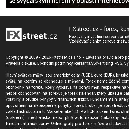
FXstreet.cz - forex, ko
Nezávislý investiční server zaměř
Vzdělávací články, cenové grafy,
Copyright © 2009 - 2026
FXstreet.cz
s.r.o. - Závazná pravidla pro p
Pravidla diskuse
,
Obchodní podmínky
,
Reklama/Advertising
,
RSS
,
Vý
Hlavní světové měny jsou americký dolar (USD), euro (EUR), britská 
světě, na kterém se obchoduje s měnami. Forex nemá žádné centrál
obchodník na forexu, který vydělává na pohyb měn, respektive na v
neboli obchodování na forexu) je forex kalendář, který ukazuje č
volatility a prudké pohyby v finančních trzích. Fundamentální ana
upozornění na nebezpečné pohyby. Forex broker je zprostředkov
základních skupin a to Market-makeři, STP a ECN brokeři. Forex stra
(diskreční), mechanická nebo plně automatická (takzvaný aut
fundamentálních zpráv. Online grafy pro forex můžete sledovat na 