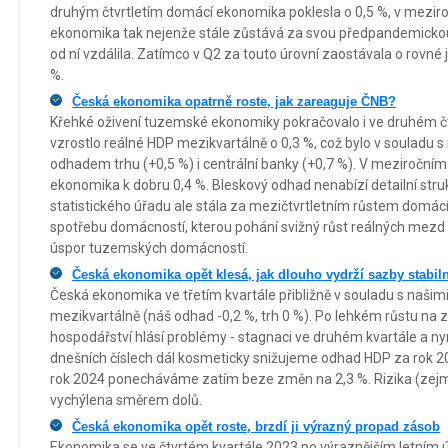
druhým čtvrtletím domácí ekonomika poklesla o 0,5 %, v meziro
ekonomika tak nejenže stále zůstává za svou předpandemickou 
od ní vzdálila. Zatímco v Q2 za touto úrovní zaostávala o rovné je
%.
Česká ekonomika opatrně roste, jak zareaguje ČNB?
Křehké oživení tuzemské ekonomiky pokračovalo i ve druhém čt
vzrostlo reálné HDP mezikvartálně o 0,3 %, což bylo v souladu
odhadem trhu (+0,5 %) i centrální banky (+0,7 %). V meziročním
ekonomika k dobru 0,4 %. Bleskový odhad nenabízí detailní str
statistického úřadu ale stála za mezičtvrtletním růstem domác
spotřebu domácností, kterou pohání svižný růst reálných mezd 
úspor tuzemských domácností.
Česká ekonomika opět klesá, jak dlouho vydrží sazby stabil
Česká ekonomika ve třetím kvartále přibližně v souladu s našim
mezikvartálně (náš odhad -0,2 %, trh 0 %). Po lehkém růstu na 
hospodářství hlásí problémy - stagnaci ve druhém kvartále a nyn
dnešních číslech dál kosmeticky snižujeme odhad HDP za rok 2
rok 2024 ponecháváme zatím beze změn na 2,3 %. Rizika (zejm
vychýlena směrem dolů.
Česká ekonomika opět roste, brzdí ji výrazný propad zásob
Ekonomika se ve čtvrtém kvartále 2023 po výraznějším letním út