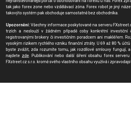
nejnavštěvovanější portál o obchodování na forexu u nás. Forex zprav
tak jako forex zone nebo vzdělávací zóna. Forex robot je jiný náz
takovýto systém pak obchoduje samostatně bez obchodníka.
Upozornění:
Všechny informace poskytované na serveru FXstreet.cz
trzích a neslouží v žádném případě coby konkrétní investiční č
registrovanými brokery či investičním poradcem ani makléřem. Rozd
vysokým rizikem rychlého vzniku finanční ztráty. U 69 až 80 % účtů 
byste zvážit, zda rozumíte tomu, jak rozdílové smlouvy fungují, a
najdete
zde
. Publikování nebo další šíření obsahu forex serveru
FXstreet.cz s.r.o. kromě svého vlastního obsahu využívá i zpravodajs