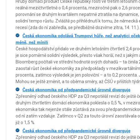
Hrubý domácí produkt České republiky rostl ve třetím letošním 
reálně mezičtvrtletně o 0,4 procenta, meziročně pak o 2,6 pro
porovnání se druhým kvartálem nepatrně ztratila na dynamice, 
solidní tempo růstu. Zvláště po přihlédnutí k tomu, že německá
recesí (zda do ní zabředla, se předběžně dozvíme zítra, 14. 11.).
Česká ekonomika odolává Trumpovi hůře, než analytici očekáv
méně, než mínili
České hospodářství přidalo ve druhém letošním čtvrtletí 2,4 pr
je sice poměrně solidní výsledek, přesto však horší, než s jakým
Bloomberg počítali ve střední hodnotě svých dohadů – ta činila 
zaostal růst české ekonomiky za předpoklady v mezikvartálním 
procenta, zatímco výsledek je jen poloviční – a to 0,2 procenta.
Mohou se ještě změnit, a to oběma směry, až ČSÚ v příštích týd
Česká ekonomika od předpandemické úrovně diverguje
Zpřesněný odhad českého HDP za Q3 nepotěšil revizí do ještě čer
druhým čtvrtletím domácí ekonomika poklesla o 0,5 %, v meziro
ekonomika tak nejenže stále zůstává za svou předpandemickou 
od ní zatím vzdaluje. Zatímco v Q2 za touto úrovní zaostávala o 
již o 1,5 %.
Česká ekonomika od předpandemické úrovně diverguje
Zpřesněný odhad českého HDP za Q3 nepotěšil revizí do ještě čer