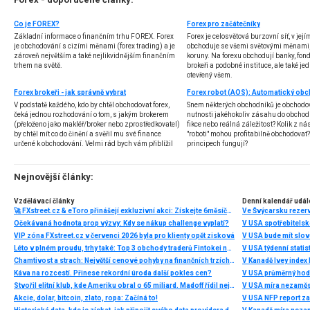
Co je FOREX?
Forex pro začátečníky
Základní informace o finančním trhu FOREX. Forex
Forex je celosvětová burzovní síť, v jej
je obchodování s cizími měnami (forex trading) a je
obchoduje se všemi světovými měnami,
zároveň největším a také nejlikvidnějším finančním
koruny. Na forexu obchodují banky, fondy
trhem na světě.
brokeři a podobné instituce, ale také jedn
otevřený všem.
Forex brokeři - jak správně vybrat
V podstatě každého, kdo by chtěl obchodovat forex,
Snem některých obchodníků je obchodo
čeká jednou rozhodování o tom, s jakým brokerem
nutnosti jakéhokoliv zásahu do obchod
(přeloženo jako makléř/broker nebo zprostředkovatel)
fikce nebo reálná záležitost? Kolik z nás
by chtěl mít co do činění a svěřil mu své finance
"roboti" mohou profitabilně obchodovat
určené k obchodování. Velmi rád bych vám přiblížil
principech fungují?
problematiku výběru brokera, rozdíl mezi
jednotlivými typy brokerů a v neposlední řadě uvedu
několik příkladů nejznámějších z nich.
Nejnovější články:
Vzdělávací články
Denní kalendář udál
🚀 FXstreet.cz & eToro přinášejí exkluzivní akci: Získejte 6měsíční členství ve VIP zóně ZDARMA
Ve Švýcarsku rezer
Očekávaná hodnota prop výzvy: Kdy se nákup challenge vyplatí?
V USA spotřebitelsk
VIP zóna FXstreet.cz v červenci 2026 byla pro klienty opět zisková
V USA bude mít slo
Léto v plném proudu, trhy také: Top 3 obchody traderů Fintokei na indexech a zlatě
V USA týdenní statist
Chamtivost a strach: Největší cenové pohyby na finančních trzích (červenec 2026)
V Kanadě Ivey index
Káva na rozcestí. Přinese rekordní úroda další pokles cen?
V USA průměrný hod
Stvořil elitní klub, kde Ameriku obral o 65 miliard. Madoff řídil největší Ponzi dějin
V USA míra nezaměs
Akcie, dolar, bitcoin, zlato, ropa: Začíná to!
V USA NFP report z