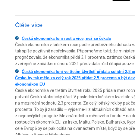
Čtěte více
Česká ekonomika loni rostla více, než se čekalo
Česká ekonomika v loňském roce podle předběžného dohadu vzr
tak spíše pozitivně nepřekvapila. Připomeňme totiž, že minister
prognózovalo, že ekonomika přidá 3,1 procenta, zatímco Česk
zveřejněné začátkem únoru 2021 předvídala růst čítající pouze 
Česká ekonomika loni ve třetím čtvrtletí přidala solidní 2,8 
Česko by tak mělo za celý rok 2025 přidat 2,5 procenta a být dev
ekonomikou EU
Česká ekonomika ve třetím čtvrtletí roku 2025 přidala meziročně
potvrdil Česká statistický úřad. V posledním loňském kvartále vš
na meziroční hodnotu 2,3 procenta. Za celý loňský rok by pak 
procenta. To by jí zařadilo – vyjdeme-li z aktuálních odhadů an
z nejnovějších prognóz Mezinárodního měnového fondu – na dev
rostoucích ekonomik EU, za Irsko, Maltu, Polsko, Bulharsko, Kypr
celé Evropě by se pak ocitla na dvanáctém místě, když by se před
Albánie a Severní Makedonie.