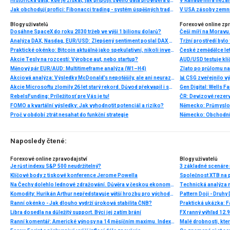
Historická data, kde je získat, jak připojit svého data providera do MultiCharts a proč je budeme potřebovat? (4. díl)
V Kanadě míra neza
Jak obchodují profíci: Fibonacci trading - systém úspěšných traderů
V USA zásoby zemní
Blogy uživatelů
Forexové online zp
Dosáhne SpaceX do roku 2030 tržeb ve výši 1 bilionu dolarů?
Analýza DAX, Nasdaq, EUR/USD: Zlepšený sentiment poslal DAX na nová maxima
Praktické okénko: Bitcoin aktuálně jako spekulativní, nikoli investiční aktivum
Akcie Tesly na rozcestí: Výrobce aut, nebo startup?
AUD/USD testuje klí
Měnový pár EUR/AUD: Multitimeframe analýza (W1–H4)
Zlato po průlomu na
Akciová analýza: Výsledky McDonald’s nepotěšily, ale ani neurazily. Jakou vizi společnost prezentovala?
📊 CSG zveřejnilo vý
Akcie Microsoftu zlomily 26 let starý rekord. Důvod překvapil i samotné investory
RebelsFunding: Príležitosť pre Vás je tu!
ČR: Devizové rezervy
FOMO a kvartální výsledky: Jak vyhodnotit potenciál a riziko?
Proč v období ztrát nesahat do funkční strategie
Naposledy čtené:
Forexové online zpravodajství
Blogy uživatelů
Je růst indexu S&P 500 neudržitelný?
3 základné scenáre 
Klíčové body z tiskové konference Jerome Powella
Na Čechy dolehlo lednové zdražování. Důvěra v českou ekonomiku je nejníže od léta 2014
Technická analýza
Komodity: Hurikán Arthur nepředstavuje větší hrozbu pro východní pobřeží USA
Pattern Doji - Druhy
Ranní okénko - Jak dlouho vydrží úroková stabilita ČNB?
Praktická ukázka: F
Libra dosedla na důležitý support. Býci jej zatím brání
FX ranný výhľad 12.
Ranní komentář: Americké výnosy na 14 měsíčním maximu. Indexy se drží, dolar roste, zlato ztrácí
Malé drobnosti, kter