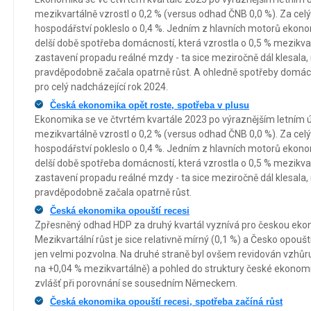
mezikvartálně vzrostl o 0,2 % (versus odhad ČNB 0,0 %). Za celý
hospodářství pokleslo o 0,4 %. Jedním z hlavních motorů ekono
delší době spotřeba domácností, která vzrostla o 0,5 % mezikvar
zastavení propadu reálné mzdy - ta sice meziročně dál klesala,
pravděpodobně začala opatrně růst. A ohledně spotřeby domácnos
pro celý nadcházející rok 2024.
Česká ekonomika opět roste, spotřeba v plusu
Ekonomika se ve čtvrtém kvartále 2023 po výraznějším letním út
mezikvartálně vzrostl o 0,2 % (versus odhad ČNB 0,0 %). Za celý
hospodářství pokleslo o 0,4 %. Jedním z hlavních motorů ekono
delší době spotřeba domácností, která vzrostla o 0,5 % mezikvar
zastavení propadu reálné mzdy - ta sice meziročně dál klesala,
pravděpodobně začala opatrně růst.
Česká ekonomika opouští recesi
Zpřesněný odhad HDP za druhý kvartál vyznívá pro českou ekono
Mezikvartální růst je sice relativně mírný (0,1 %) a Česko opouš
jen velmi pozvolna. Na druhé straně byl ovšem revidován vzhůru 
na +0,04 % mezikvartálně) a pohled do struktury české ekonomi
zvlášť při porovnání se sousedním Německem.
Česká ekonomika opouští recesi, spotřeba začíná růst