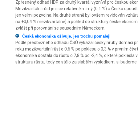
Zpřesněný odhad HDP za druhý kvartál vyznívá pro českou ekono
Mezikvartální růst je sice relativně mírný (0,1 %) a Česko opouš
jen velmi pozvolna. Na druhé straně byl ovšem revidován vzhůru 
na +0,04 % mezikvartálně) a pohled do struktury české ekonomi
zvlášť při porovnání se sousedním Německem.
Česká ekonomika oživuje, jen trochu pomaleji
Podle předběžného odhadu ČSÚ vykázal český hrubý domácí prod
roku mezikvartální růst o 0,6 % po poklesu o 0,3 % v prvním čtvr
ekonomika dostala do růstu o 7,8 % po -2,4 %, o které poklesla v 
strukturu růstu, tedy co stálo za slabším výsledkem, si budeme 