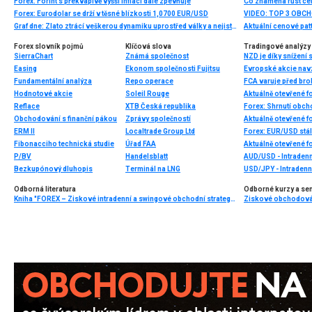
Forex: Forint s překvapivě vyšší inflací dále zpevňuje
Co znamená růst cen
Forex: Eurodolar se drží v těsné blízkosti 1,0700 EUR/USD
VIDEO: TOP 3 OBC
Graf dne: Zlato ztrácí veškerou dynamiku uprostřed války a nejistoty kolem politiky 🟡 (09.04.2026)
Aktuální cenové pat
Forex slovník pojmů
Klíčová slova
Tradingové analýzy 
SierraChart
Známá společnost
NZD je díky snížení
Easing
Ekonom společnosti Fujitsu
Evropské akcie navz
Fundamentální analýza
Repo operace
FCA varuje před br
Hodnotové akcie
Soleil Rouge
Aktuálně otevřené f
Reflace
XTB Česká republika
Forex: Shrnutí obc
Obchodování s finanční pákou
Zprávy společností
Aktuálně otevřené f
ERM II
Localtrade Group Ltd
Forex: EUR/USD stál
Fibonacciho technická studie
Úřad FAA
Aktuálně otevřené f
P/BV
Handelsblatt
AUD/USD - Intradenn
Bezkupónový dluhopis
Terminál na LNG
USD/JPY - Intradenn
Odborná literatura
Odborné kurzy a se
Kniha "FOREX – Ziskové intradenní a swingové obchodní strategie" od Kathy Lien vychází v češtině!