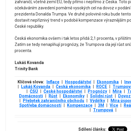
zahraničí, včetně zemí EU, tedy přímo i nepřímo z Česka. Toto
očekáváním zavedení poměrně vysokých cel na dovoz v podání 
prezidenta Donalda Trumpa. Ve druhé polovině roku bude tento
dostavit nepříznivý trend v podobě kompenzace výraznějším p
České republiky.
Česká ekonomika ovšem i tak letos přidá 2,1 procenta, v příštím
Zatím se tedy nenaplňují prognózy, že Trumpova cla její růst sn
procenta.
Lukáš Kovanda
Trinity Bank
Klíčová slova:
Inflace
|
Hospodářství
|
Ekonomika
|
Inv
|
Lukáš Kovanda
|
Česká ekonomika
|
ROCE
|
Trumpova
|
ČSÚ
|
České hospodářství
|
Prognózy
|
Míra
|
T
Domácnosti
|
Růst
|
Ekonomiky
|
Solidní růst
|
Dovoz
|
Přebytek zahraničního obchodu
|
Výdělky
|
Míra úspo
Spotřeba domácností
|
Kompenzace
|
3М
|
Vice
|
Reá
|
Trumpová
|
Sdílení článku: