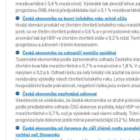
mezikvartálně (-0,4 % meziročně). Výsledek tak skončil lehce z
prognózou ČNB, která předpokládala růst o 0,1 % mezikvartálně
Česká ekonomika na konci loňského roku mírně ožila
Hrubý domácí produkt ve čtvrtém čtvrtletí loňského roku mezičtv
poté, co ve třetím čtvrtletí poklesl o 0,6 % a v první polovině r
srovnání tak byl HDP ve čtvrtém čtvrtletí stále o 0,2 % nižší. Tent
prognózou a zároveň i tržním konsensem.
Česká ekonomika na zahraničí nemůže spoléhat
Tuzemská ekonomika podle zpřesněného odhadu Českého statis
čtvrtém kvartále mezičtvrtletně o 0,7 % a meziročně o 1,8 %. V o
navýšen o 0,2 p.b. Odhad růstu za celý loňský rok zůstal na úrov
revidovány výsledky všech čtvrtletí loňského roku. Letos očeká
hospodářství bude pokračovat, negativní rizika jsou ovšem zna
Česká ekonomika nepřestává udivovat
Všeobecně se očekávalo, že česká ekonomika ve druhé polovině 
podle předběžného odhadu ČSÚ dokonce zrychlila, když HDP ve 
mezičtvrtletně o 0,7 %, což je výsledek nad všemi odhady. Tržní 
prognóza byla dokonce ještě mírně pesimističtější (0,2 %). Mezir
Česká ekonomika od července do září zřejmě rostla pomalej
rychleji než Slovensko