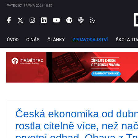
PÁTEK 07. SRPNA 2026 10:50
ÚVOD
O NÁS
ČLÁNKY
ZPRAVODAJSTVÍ
ŠKOLA TR
Česká ekonomika od dubn
Ti
rostla citelně více, než na
prvotní odhad. Obava z T