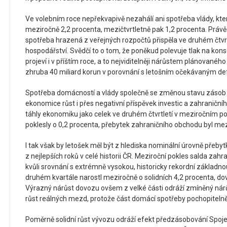
Ve volebním roce nepřekvapivě nezahálí ani spotřeba vlády, kter
meziročně 2,2 procenta, mezičtvrtletně pak 1,2 procenta. Právě 
spotřeba hrazená z veřejných rozpočtů přispěla ve druhém čtvrt
hospodářství. Svědčí to o tom, že poněkud polevuje tlak na konso
projeví i v příštím roce, a to nejviditelněji nárůstem plánované
zhruba 40 miliard korun v porovnání s letošním očekávaným def
Spotřeba domácností a vlády společně se změnou stavu zásob d
ekonomice růst i přes negativní příspěvek investic a zahraniční
táhly ekonomiku jako celek ve druhém čtvrtletí v meziročním po
poklesly o 0,2 procenta, přebytek zahraničního obchodu byl mezi
I tak však by letošek měl být z hlediska nominální úrovně přeb
z nejlepších roků v celé historii ČR. Meziroční pokles salda za
kvůli srovnání s extrémně vysokou, historicky rekordní základn
druhém kvartále narostl meziročně o solidních 4,2 procenta, d
Výrazný nárůst dovozu ovšem z velké části odráží zmíněný nárů
růst reálných mezd, protože část domácí spotřeby pochopitelně
Poměrně solidní růst vývozu odráží efekt předzásobování Spo