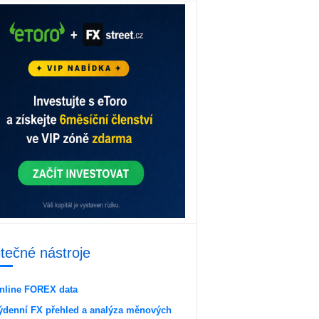
itečné nástroje
nline FOREX data
ýdenní FX přehled a analýza měnových