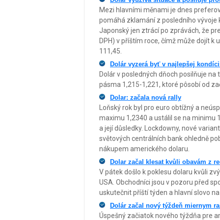
Mezi hlavními měnami je dnes preferov
pomáhá zklamání z posledního vývoje ko
Japonský jen ztrácí po zprávách, že pr
DPH) v příštím roce, čímž může dojít k 
111,45.
Dolár vyzerá byť v najlepšej kondíc
Dolár v posledných dňoch posilňuje na
pásma 1,215-1,221, ktoré pôsobí od za
Dolar: začala nová rally
Loňský rok byl pro euro obtížný a neú
maximu 1,2340 a ustálil se na minimu 1,
a její důsledky. Lockdowny, nové varianty
světových centrálních bank ohledně pobí
nákupem amerického dolaru.
Dolar začal klesat kvůli obavám z r
V pátek došlo k poklesu dolaru kvůli
USA. Obchodníci jsou v pozoru před spo
uskutečnit příští týden a hlavní slovo n
Dolár začal nový týždeň miernym r
Úspešný začiatok nového týždňa pre am