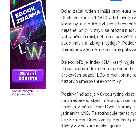
Dolar začal týden silnější proti eur
Obchoduje se na 1,4810. Jde hlavně o z
které by ale mělo být jen přechodné
nejasné. Sníží, či zvýší se hrozba bud
zahraničních misí, nebo naopak větší p
bude mít na zbrojní výdaje? Podobn
charakteru zřejmě finanční trhy příliš 
Daleko blíž je index ISM, který vyjd
chicagského indexu tento názor podpor
úrokových sazeb. ECB o nich přímo je
názory o směřování ekonomiky.
Pozitivní nálada je v úvodu týdne vidět i
na středoevropských měnách, ovšem s 
oslabila v pátek. Zaostávání korun
jednáním ČNB. Ta rozhoduje tento tý
beze změny. Dnes zveřejněný český in
žádný vliv na kurz nesledujeme.