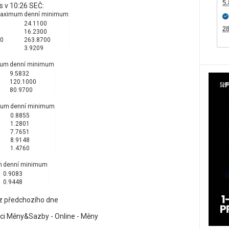
5.
s v 10:26 SEČ:
maximum
denní minimum
24.1100
28
16.2300
00
263.8700
3.9209
mum
denní minimum
9.5832
120.1000
80.9700
mum
denní minimum
0.8855
1.2801
7.7651
8.9148
1.4760
m
denní minimum
0.9083
0.9448
z předchozího dne
kci Měny&Sazby - Online - Měny