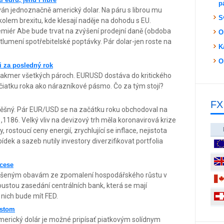
p
án jednoznačně americký dolar. Na páru s librou mu
S
lem brexitu, kde klesají naděje na dohodu s EU.
emiér Abe bude trvat na zvýšení prodejní daně (obdoba
O
utlumení spotřebitelské poptávky. Pár dolar-jen roste na
K
O
ii za posledný rok
 takmer všetkých pároch. EURUSD dostáva do kritického
čiatku roka ako nárazníkové pásmo. Čo za tým stojí?
FX
spěšný. Pár EUR/USD se na začátku roku obchodoval na
1186. Velký vliv na devizový trh měla koronavirová krize
, rostoucí ceny energií, zrychlující se inflace, nejistota
dek a sazeb nutily investory diverzifikovat portfolia
ecese
 zvýšeným obavám ze zpomalení hospodářského růstu v
ustou zasedání centrálních bank, která se mají
a nich bude mít FED.
astom
erický dolár je možné pripísať piatkovým solídnym