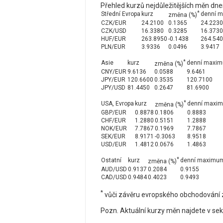
Přehled kurzů nejdůležitějších měn dne
*
Střední Evropa
kurz
denní 
změna (%)
CZK/EUR
24.2100
0.1365
24.2230
CZK/USD
16.3380
0.3285
16.3730
HUF/EUR
263.8950
-0.1438
264.54
PLN/EUR
3.9336
0.0496
3.9417
*
Asie
kurz
denní maxi
změna (%)
CNY/EUR
9.6136
0.0588
9.6461
JPY/EUR
120.6600
0.3535
120.7100
JPY/USD
81.4450
0.2647
81.6900
*
USA, Evropa
kurz
denní maxi
změna (%)
GBP/EUR
0.8878
0.1806
0.8883
CHF/EUR
1.2880
0.5151
1.2888
NOK/EUR
7.7867
0.1969
7.7867
SEK/EUR
8.9171
-0.3063
8.9518
USD/EUR
1.4812
0.0676
1.4863
*
Ostatní
kurz
denní maximu
změna (%)
AUD/USD
0.9137
0.2084
0.9155
CAD/USD
0.9484
0.4023
0.9493
*
vůči závěru evropského obchodování 
Pozn. Aktuální kurzy měn najdete v se