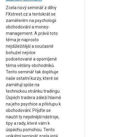
Zcela nový seminář z dílny
FXstreet.cz a tentokrát se
zaměřením na psychologii
obchodování a money-
management. A právě toto
téma je naprosto
nejdůležitější a současně
bohužel nejvíce
podceňované a opomíjené
téma většiny obchodníků.
Tento seminář tak doplňuje
naše ostatní kurzy, které se
zaměřují spíše na
technickou stránku tradingu.
Úspěch tradera záleží hlavně
na jeho psychice a přístupu k
obchodování. Přijďte se
naučit ty nejsilnější nástroje,
tipy a rady, které vám k
úspěchu pomohou. Tento
unikátní seminář zcela jistě