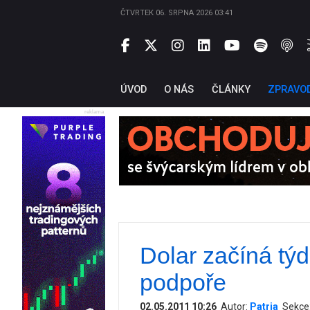
ČTVRTEK 06. SRPNA 2026 03:41
ÚVOD
O NÁS
ČLÁNKY
ZPRAVO
reklama
Dolar začíná týd
podpoře
02.05.2011 10:26
Autor:
Patria
Sekce