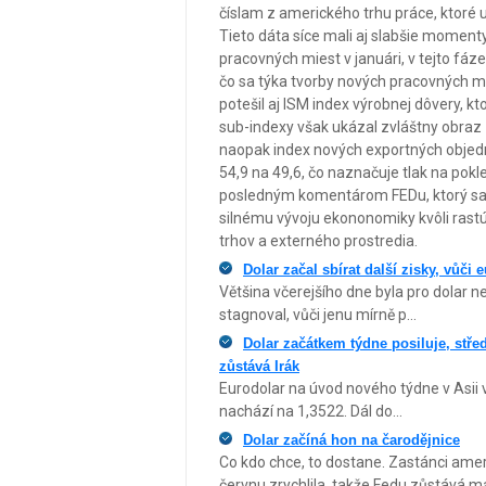
číslam z amerického trhu práce, ktoré u
Tieto dáta síce mali aj slabšie momenty
pracovných miest v januári, v tejto fáz
čo sa týka tvorby nových pracovných m
potešil aj ISM index výrobnej dôvery, 
sub-indexy však ukázal zvláštny obraz -
naopak index nových exportných objedná
54,9 na 49,6, čo naznačuje tlak na pokle
posledným komentárom FEDu, ktorý sa 
silnému vývoju ekononomiky kvôli rast
trhov a externého prostredia.
Dolar začal sbírat další zisky, vůči
Většina včerejšího dne byla pro dolar 
stagnoval, vůči jenu mírně p...
Dolar začátkem týdne posiluje, st
zůstává Irák
Eurodolar na úvod nového týdne v Asii 
nachází na 1,3522. Dál do...
Dolar začíná hon na čarodějnice
Co kdo chce, to dostane. Zastánci ameri
červnu zrychlila, takže Fedu zůstává 