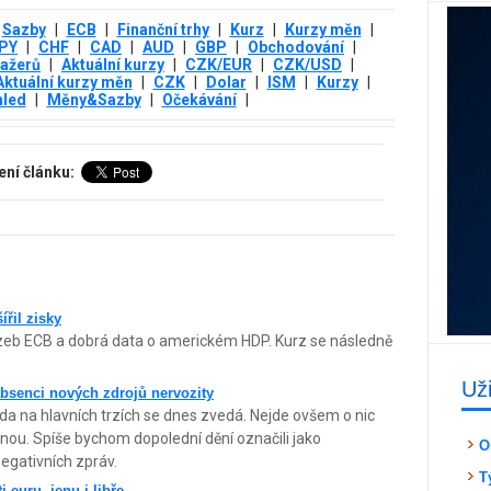
Sazby
|
ECB
|
Finanční trhy
|
Kurz
|
Kurzy měn
|
PY
|
CHF
|
CAD
|
AUD
|
GBP
|
Obchodování
|
nažerů
|
Aktuální kurzy
|
CZK/EUR
|
CZK/USD
|
Aktuální kurzy měn
|
CZK
|
Dolar
|
ISM
|
Kurzy
|
hled
|
Měny&Sazby
|
Očekávání
|
ení článku:
ířil zisky
sazeb ECB a dobrá data o americkém HDP. Kurz se následně
Už
absenci nových zdrojů nervozity
ada na hlavních trzích se dnes zvedá. Nejde ovšem o nic
hrnou. Spíše bychom dopolední dění označili jako
O
negativních zpráv.
T
i euru, jenu i libře