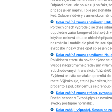
Odpůrci dolaru ale poukazují na fakt, 
případě je jen naplnil. To je pro Donal
Fed. Oslabení důvěry v americkou měn
Dolar začíná znovu zpevňovat, CAD z
Po třech dnech výprodejů se dnes situa
dopoledne začal korigovat část svých vče
když se celková situace ohledně případn
nezměnila. I nadále ale platí, že jsou Šp
evropské indexy dnes opět spíše jen osc
Dolar začíná znovu zpevňovat. Na je
Po klidném startu do nového týdne se d
vysoce nadprůměrné především v Němec
zobchodovaných transakcí přibližně 6
Zvýšená aktivita se však nepromítá do z
roste. Výjimkou je, stejně jako včera, b
procento a půl, díky čemuž se přehoupl p
Dolar začíná znovu ztrácet, evropsk
Dnešní seance v Evropě plynule navázal
svědky postupné normaliz...
Dolar zahájil výprodej. Sestup se za