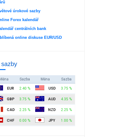
árů
větové úrokové sazby
nline Forex kalendář
alendář centrálních bank
blíbená online diskuse EUR/USD
 sazby
Měna
Sazba
Měna
Sazba
EUR
2.40 %
USD
3.75 %
GBP
3.75 %
AUD
4.35 %
CAD
2.25 %
NZD
2.25 %
CHF
0.00 %
JPY
1.00 %