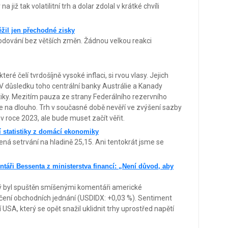
 již tak volatilitní trh a dolar zdolal v krátké chvíli
žil jen přechodné zisky
dování bez větších změn. Žádnou velkou reakci
eré čelí tvrdošíjně vysoké inflaci, si rvou vlasy. Jejich
. V důsledku toho centrální banky Austrálie a Kanady
tiky. Mezitím pauza ze strany Federálního rezervního
e na dlouho. Trh v současné době nevěří ve zvýšení sazby
 roce 2023, ale bude muset začít věřit.
ší statistiky z domácí ekonomiky
á setrvání na hladině 25,15. Ani tentokrát jsme se
táři Bessenta z ministerstva financí: „Není důvod, aby
erý byl spuštěn smíšenými komentáři americké
nčení obchodních jednání (USDIDX: +0,03 %). Sentiment
 USA, který se opět snažil uklidnit trhy uprostřed napětí