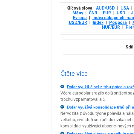
Klíčová slova:
AUD/USD
|
USA
|
Měny
|
ČNB
|
EUR
|
USD
|
J
Evropa
|
Index nákupních ma
USD/EUR
|
Index
|
Podpora
|
HUF/EUR
|
Pře
Sdíl
Čtěte více
Dolar využil čísel z trhu práce a rozš
Včera eurodolar srazilo dolů snížení 
trochu vzpamatoval a č...
Dolar využívá konsolidace trhů při 
Nervozita z úvodu týdne polevila a nál
velkého, investoři se zpět do rizika ne
konsolidaci využívající absenci nových 
Dolar využívá situace a posiluje prot