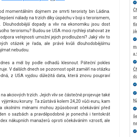
Č
u pod momentálním dojmem ze smrti teroristy bin Ládina.
sn
lepšení nálady na trzích díky úspěchu v boji s terorismem,
. Dlouhodobější dopady a vliv na ekonomiku jsou dost
tl
oucího terorismu? Budou se USA moci rychleji stahovat ze
j
odpora veřejnosti umožní jejich prodloužení? Jaký vliv to
ých otázek je řada, ale právě kvůli dlouhodobějšímu
m
zajímat nebudou.
a
e dnes a měl by podle odhadů klesnout. Páteční pokles
uje. V dalších dnech se pozornost opět zaměří na otázku
ČN
dná, z USA vyjdou důležitá data, která znovu poupraví
do
 na akciových trzích. Jejich vliv se částečně projevuje také
N
výjimkou koruny. Ta zůstává kolem 24,20 vůči euru, kam
y za okolními měnami mohou způsobovat očekávání před
den o sazbách a pravděpodobně je ponechá i tentokrát
š
dex nákupních manažerů oproti očekáváním vzrostl, ale
n