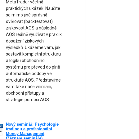
MetaTrader včetně
praktických ukázek. Naučíte
se mimo jiné správně
ověřovat (backtestovat)
ziskovost AOS a následně
AOS reálně využívat v praxi k
dosažení ziskových
výsledků. Ukážeme vám, jak
sestavit kompletní strukturu
a logiku obchodního
systému pro převod do plně
automatické podoby ve
struktuře AOS. Představíme
vám také naše vnímání,
obchodní přístupy a
strategie pomocí AOS.
Nový seminář: Psychologie
ne
tradingu a profesionální
am
Money-Management
(Záznam semináře)