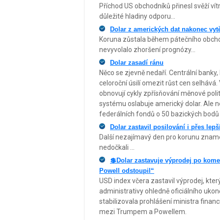
Příchod US obchodníků přinesl svěží vítr na
důležité hladiny odporu...
Dolar z amerických dat nakonec vytě
Koruna zůstala během pátečního obcho
nevyvolalo zhoršení prognózy...
Dolar zasadí ránu
Něco se zjevně nedaří. Centrální banky, kt
celoroční úsilí omezit růst cen selhává
obnovují cykly zpřísňování měnové poli
systému oslabuje americký dolar. Ale n
federálních fondů o 50 bazických bodů v
Dolar zastavil posilování i přes lep
Další nezajímavý den pro korunu znamen
nedočkali ...
💲Dolar zastavuje výprodej po komen
Powell odstoupil“
USD index včera zastavil výprodej, kt
administrativy ohledně oficiálního uko
stabilizovala prohlášení ministra financí
mezi Trumpem a Powellem.