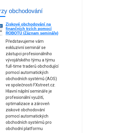
rzy obchodování
Ziskové obchodování na
ne
finančních trzích pomocí
am
ROBOTŮ (Záznam semináře)
Představujeme vám
exkluzivní seminář se
zástupci profesionálního
vývojářského týmu a týmu
full-time traderů obchodující
pomocí automatických
obchodních systémů (AOS)
ve společnosti FXstreet.cz.
Hlavní náplní semináře je
profesionální využití,
optimalizace a zároveň
ziskové obchodování
pomocí automatických
obchodních systémů pro
obchodní platformu