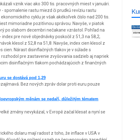
kázali vznik viac ako 300 tis. pracovných miest v januári.
 - spomalenie rastu miezd či prudkú revíziu rastu
Ku
e ekonomického cyklu je však akékoľvek číslo nad 200 tis.
iest mimoriadne pozitívnou správou. Navyše, v piatok
On-li
ktorý po slabom decembri nečakane vzrástol. Pohľad na
zázn
 index pre nové objednávky poskočil z 51,3 na 58,2,
vok klesol z 52,8 na 51,8. Navyše, index cien klesol z
s cien. Nárast disinflačných tlakov je v súlade s
rozhodol pre zastavenie zvyšovania sadzieb aj napriek
úcim disinflačným tlakom pochádzajúcich z finančných
 euru se dostává pod 1,29
nezajímavá. Bez nových zpráv dolar proti euru pouze
ředoevropským měnám se nedaří, důležitým tématem
velké změny nevykázal, v Evropě začal klesat a nyní se
ckého dolaru mají radost z toho, že inflace v USA v
málo důvodů ke snížení sazeb na červencovém zasedání.