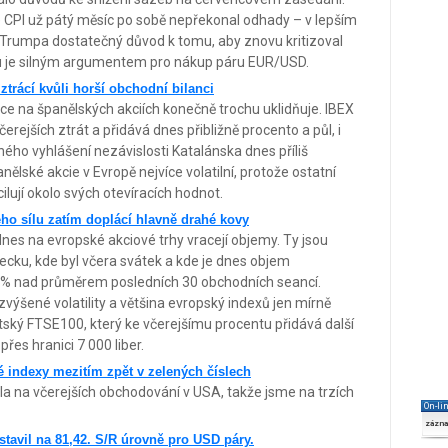
že CPI už pátý měsíc po sobě nepřekonal odhady – v lepším
da Trumpa dostatečný důvod k tomu, aby znovu kritizoval
u je silným argumentem pro nákup páru EUR/USD.
trácí kvůli horší obchodní bilanci
ce na španělských akciích konečně trochu uklidňuje. IBEX
rejších ztrát a přidává dnes přibližně procento a půl, i
ého vyhlášení nezávislosti Katalánska dnes příliš
anělské akcie v Evropě nejvíce volatilní, protože ostatní
ilují okolo svých otevíracích hodnot.
ho sílu zatím doplácí hlavně drahé kovy
nes na evropské akciové trhy vracejí objemy. Ty jsou
ku, kde byl včera svátek a kde je dnes objem
0 % nad průměrem posledních 30 obchodních seancí.
výšené volatility a většina evropský indexů jen mírně
ritský FTSE100, který ke včerejšímu procentu přidává další
řes hranici 7 000 liber.
é indexy mezitím zpět v zelených číslech
a na včerejších obchodování v USA, takže jsme na trzích
On-li
zázn
stavil na 81,42. S/R úrovně pro USD páry.