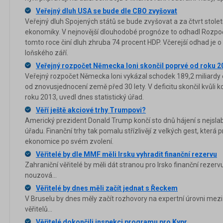
Veřejný dluh USA se bude dle CBO zvyšovat
Veřejný dluh Spojených států se bude zvyšovat a za čtvrt stol
ekonomiky. V nejnovější dlouhodobé prognóze to odhadl Rozpo
tomto roce činí dluh zhruba 74 procent HDP. Včerejší odhad je o
loňského září.
Veřejný rozpočet Německa loni skončil poprvé od roku 
Veřejný rozpočet Německa loni vykázal schodek 189,2 miliardy eur
od znovusjednocení země před 30 lety. V deficitu skončil kvůli
roku 2013, uvedl dnes statistický úřad.
Věří ještě akciové trhy Trumpovi?
Americký prezident Donald Trump končí sto dnů hájení s nejsl
úřadu. Finanční trhy tak pomalu střízlivějí z velkých gest, která
ekonomice po svém zvolení.
Věřitelé by dle MMF měli Irsku vyhradit finanční rezervu
Zahraniční věřitelé by měli dát stranou pro Irsko finanční rezervu
nouzová...
Věřitelé by dnes měli začít jednat s Řeckem
V Bruselu by dnes měly začít rozhovory na expertní úrovni mez
věřitelů...
Věřitelé dokončili inspekci programu pro Kypr