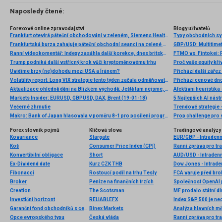
Naposledy čtené:
Forexové online zpravodajství
Blogy uživatelů
Frankfurt otevírá páteční obchodování v zeleném, Siemens Healthineers reportoval výsledky
Typy obchodních s
Frankfurtská burza zahajuje páteční obchodní seanci na zelené nule
GBP/USD: Multitimef
Ranní videokomentář: Indexy zasáhla další korekce, dnes britská inflace
FTMO vs. Fintokei: 
Trump podniká další vstřícný krok vůči kryptoměnovému trhu
Proč vaše equity kři
Uvidíme brzy (ne)dohodu mezi USA a Íránem?
Přichází další záře
Volatility report: Long VIX strategie tento týden začala odměňovat. Vysoká volatilita ale pravděpodobně dlouho nevydrží
Přichází cenové dn
Aktualizace ohledně dění na Blízkém východě: Ještě tam nejsme, ale blížíme se ke konci
Afektivní heuristika
Markets Insider: EURUSD, GBPUSD, DAX, Brent (19-01-18)
5 Najlepších AI nás
Večerné zhrnutie
Trendové strategie 
Makro: Bank of Japan hlasovala v poměru 8-1 pro posílení programu kvantitativního uvolňování
Prop challenge pro s
Forex slovník pojmů
Klíčová slova
Tradingové analýzy 
Kovariance
Stargate
EUR/GBP - Intradenn
Koš
Consumer Price Index (CPI)
Konvertibilní obligace
Short
AUD/USD - Intradenn
Ex-Dividend date
Kurz CZK THB
Dow Jones - Intrade
Fibonacci
Rostoucí podíl na trhu Tesly
FCA varuje před b
Broker
Peníze na finančních trzích
Společnost OpenAI p
Creation
The Scotsman
MF prodalo státní dl
Investiční horizont
RELIABLEFX
Index S&P 500 je ne
Garanční fond obchodníků s cennými papíry
Binex Markets
Analýza hlavních m
Opce evropského typu
Česká vláda
Ranní zpráva pro tra