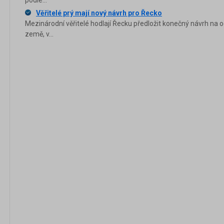
podle...
Věřitelé prý mají nový návrh pro Řecko
Mezinárodní věřitelé hodlají Řecku předložit konečný návrh na 
země, v...