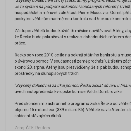
"
Zvýšený dohled není čtvrtý (záchranný) program. Nezahrnuje ž
Je to systém na podporu dokončení současných reforem
," uved
hospodářské a měnové záležitosti Pierre Moscovici. Odmítl přit
poskytne věřitelům nadměrnou kontrolu nad řeckou ekonomiko
Zástupci věřitelů budou každé tři měsíce navštěvovat Atény, aby od
že Řecko bude pokračovat v realizaci dohodnutých reforem da
práce.
Řecko se v roce 2010 ocitlo na pokraji státního bankrotu a mus
o úvěrovou pomoc. V současnosti země prochází už třetím zá
skončí 20. srpna. Atény jsou přesvědčeny, že si pak budou scho
prostředky na dluhopisových trzích.
"
Zvýšený dohled má za úkol pomoci Řecku získat důvěru u finanč
uvedl místopředseda Evropské komise Valdis Dombrovskis.
Před skončením záchranného programu získá Řecko od věřitelů
objemu 15 miliard eur (389 miliard Kč). Věřitelé navíc Aténám sl
splácení stávajících dluhů.
Zdroj: ČTK, Reuters