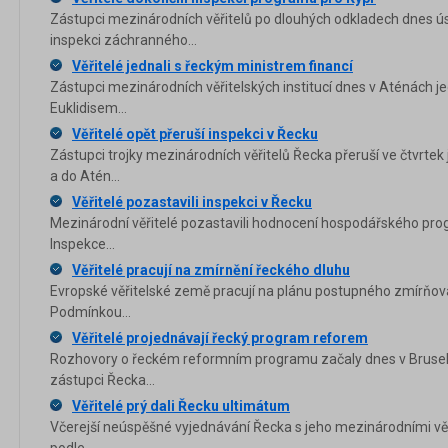
Zástupci mezinárodních věřitelů po dlouhých odkladech dnes ús
inspekci záchranného...
Věřitelé jednali s řeckým ministrem financí
Zástupci mezinárodních věřitelských institucí dnes v Aténách je
Euklidisem...
Věřitelé opět přeruší inspekci v Řecku
Zástupci trojky mezinárodních věřitelů Řecka přeruší ve čtvrtek 
a do Atén...
Věřitelé pozastavili inspekci v Řecku
Mezinárodní věřitelé pozastavili hodnocení hospodářského pr
Inspekce...
Věřitelé pracují na zmírnění řeckého dluhu
Evropské věřitelské země pracují na plánu postupného zmírňo
Podmínkou...
Věřitelé projednávají řecký program reforem
Rozhovory o řeckém reformním programu začaly dnes v Bruselu n
zástupci Řecka...
Věřitelé prý dali Řecku ultimátum
Včerejší neúspěšné vyjednávání Řecka s jeho mezinárodními věři