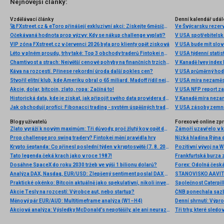
Nejnovější články:
Vzdělávací články
Denní kalendář udál
🚀 FXstreet.cz & eToro přinášejí exkluzivní akci: Získejte 6měsíční členství ve VIP zóně ZDARMA
Ve Švýcarsku rezer
Očekávaná hodnota prop výzvy: Kdy se nákup challenge vyplatí?
V USA spotřebitelsk
VIP zóna FXstreet.cz v červenci 2026 byla pro klienty opět zisková
V USA bude mít slo
Léto v plném proudu, trhy také: Top 3 obchody traderů Fintokei na indexech a zlatě
V USA týdenní statist
Chamtivost a strach: Největší cenové pohyby na finančních trzích (červenec 2026)
V Kanadě Ivey index
Káva na rozcestí. Přinese rekordní úroda další pokles cen?
V USA průměrný hod
Stvořil elitní klub, kde Ameriku obral o 65 miliard. Madoff řídil největší Ponzi dějin
V USA míra nezaměs
Akcie, dolar, bitcoin, zlato, ropa: Začíná to!
V USA NFP report z
Historická data, kde je získat, jak připojit svého data providera do MultiCharts a proč je budeme potřebovat? (4. díl)
V Kanadě míra neza
Jak obchodují profíci: Fibonacci trading - systém úspěšných traderů
V USA zásoby zemní
Blogy uživatelů
Forexové online zp
Zlato vyráží k novým maximům: Tři důvody, proč žlutý kov opět dominuje
Prop challenge pro swing tradery? Fintokei mění pravidla hry
Nízká hladina Rýna 
Krypto šeptanda: Co přinesl poslední týden v kryptosvětě (7. 8. 2026)
Pozitivní vývoj na Wa
Tato legenda čeká krach jako v roce 1987!
Frankfurtská burza 
Dosáhne SpaceX do roku 2030 tržeb ve výši 1 bilionu dolarů?
Analýza DAX, Nasdaq, EUR/USD: Zlepšený sentiment poslal DAX na nová maxima
Praktické okénko: Bitcoin aktuálně jako spekulativní, nikoli investiční aktivum
Akcie Tesly na rozcestí: Výrobce aut, nebo startup?
Měnový pár EUR/AUD: Multitimeframe analýza (W1–H4)
Denní shrnutí: Výpro
Akciová analýza: Výsledky McDonald’s nepotěšily, ale ani neurazily. Jakou vizi společnost prezentovala?
Tři trhy, které sledo