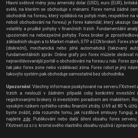
Hlavní světové měny jsou americký dolar (USD), euro (EUR), britská 
světě, na kterém se obchoduje s měnami. Forex nemá žádné centrál
obchodník na forexu, který vydělává na pohyb měn, respektive na v
neboli obchodování na forexu) je forex kalendář, který ukazuje č
volatility a prudké pohyby v finančních trzích. Fundamentální ana
upozornění na nebezpečné pohyby. Forex broker je zprostředkov
základních skupin a to Market-makeři, STP a ECN brokeři. Forex stra
(diskreční), mechanická nebo plně automatická (takzvaný aut
fundamentálních zpráv. Online grafy pro forex můžete sledovat na 
nejnavštěvovanější portál o obchodování na forexu u nás. Forex zprav
tak jako forex zone nebo vzdělávací zóna. Forex robot je jiný náz
takovýto systém pak obchoduje samostatně bez obchodníka.
Upozornění:
Všechny informace poskytované na serveru FXstreet.cz
trzích a neslouží v žádném případě coby konkrétní investiční č
registrovanými brokery či investičním poradcem ani makléřem. Rozd
vysokým rizikem rychlého vzniku finanční ztráty. U 69 až 80 % účtů 
byste zvážit, zda rozumíte tomu, jak rozdílové smlouvy fungují, a
najdete
zde
. Publikování nebo další šíření obsahu forex serveru
FXstreet.cz s.r.o. kromě svého vlastního obsahu využívá i zpravodajs