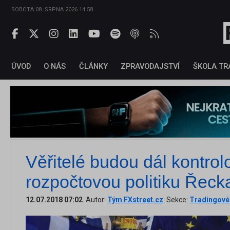
SOBOTA 08. SRPNA 2026 14:58
ÚVOD
O NÁS
ČLÁNKY
ZPRAVODAJSTVÍ
ŠKOLA TR
Věřitelé budou dál kontrol
rozpočtovou politiku Řeck
12.07.2018 07:02
Autor:
Tým FXstreet.cz
Sekce:
Tradingové 