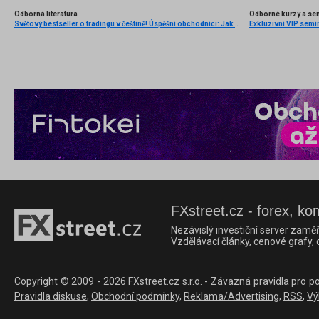
Odborná literatura
Odborné kurzy a se
Světový bestseller o tradingu v češtině! Úspěšní obchodníci: Jak běžní lidé porážejí Wall Street v jeho vlastní hře
Exkluzivní VIP semi
FXstreet.cz - forex, ko
Nezávislý investiční server zaměř
Vzdělávací články, cenové grafy,
Copyright © 2009 - 2026
FXstreet.cz
s.r.o. - Závazná pravidla pro p
Pravidla diskuse
,
Obchodní podmínky
,
Reklama/Advertising
,
RSS
,
Vý