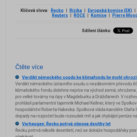
Klíčová slova:
Řecko
|
Rizika
|
Evropská komise (EK)
|
Reuters
|
ROCE
|
Komise
|
Pierre Mosc
Sdílení článku:
Čtěte více
Verdikt německého soudu ke klimafondu by mohl ohrozit
Verdikt německého ústavního soudu o nezákonném převodu 60 mi
klimatického fondu dolehne nejvíce na východ země, ohrožena 
pro velké továrny na čipy v Magdeburku a Drážďanech. V roz
prohlásil parlamentní tajemník Michael Kellner, který ve Spol
hospodářství Roberta Habecka. Spolková vláda kancléře Olafa 
dopady na rozpočet bude rozsudek mít a jak chybějící peníze na
Verheugen: Řecku potrvá obnova desítky let
Řecku potrvá několik desetiletí, než se dokáže hospodářsky po
očekávat...