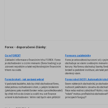
Forex - doporučené články:
Co je FOREX?
Forex pro začátečníky
Základní informace o finančním trhu FOREX. Forex
Forex je celosvětová burzovní síť, v jej
je obchodování s cizími měnami (forex trading) a je
obchoduje se všemi světovými měnami,
zároveň největším a také nejlikvidnějším finančním
koruny. Na forexu obchodují banky, fondy
trhem na světě.
brokeři a podobné instituce, ale také jedn
otevřený všem.
Forex brokeři - jak správně vybrat
V podstatě každého, kdo by chtěl obchodovat forex,
Snem některých obchodníků je obchodo
čeká jednou rozhodování o tom, s jakým brokerem
nutnosti jakéhokoliv zásahu do obchod
(přeloženo jako makléř/broker nebo zprostředkovatel)
fikce nebo reálná záležitost? Kolik z nás
by chtěl mít co do činění a svěřil mu své finance
"roboti" mohou profitabilně obchodovat
určené k obchodování. Velmi rád bych vám přiblížil
principech fungují?
problematiku výběru brokera, rozdíl mezi
jednotlivými typy brokerů a v neposlední řadě uvedu
několik příkladů nejznámějších z nich.