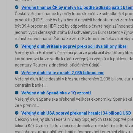
Veřejné finance ČR by měly v EU podle odhadů patřit k tě
České veřejné finance by měly letos skončit ve schodku 6,4 p
produktu (HDP), což by byla šestá nejnižší hodnota mezi zeměmi
být 39,4 procenta HDP, což by odpovídalo čtvrté nejnižší hodnotě
jednotlivých členských států EU schválených Eurostatem v říjnov
ministerstvo financí. Žádná ze zemí EU letos neočekává přebyte
Veřejný dluh Británie poprvé překročil dva biliony liber
Veřejný dluh Británie v červenci poprvé překročil dva biliony libe
koronavirová krize vedla k růstu veřejných výdajů a k poklesu d
agentury Reuters z dnešních oficiálních údajů.
Veřejný dluh Itálie dosáhl 2,035 bilionu eur
Veřejný dluh Itálie dosáhl v březnu rekordních 2,035 bilionu eur.
centrální banka...
Veřejný dluh Španělska v 1Q vzrostl
Veřejný dluh Španělska překonal velikost ekonomiky. Španělská
že v prvním...
Veřejný dluh USA poprvé překonal hranici 34 bilionů USD
Celkový veřejný dluh federální vlády Spojených států poprvé př
bilionu Kč). Oznámilo to v noci na dnešek americké ministerstvo
nyní připravují na další sérii bojů o financování federální vlády,