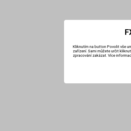
F
Kliknutím na button Povolit vše u
zařízení. Sami můžete určit klikn
zpracování zakázat. Více informa