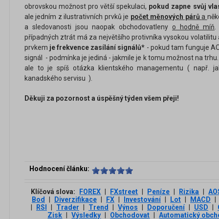
obrovskou možnost pro větší spekulaci,
pokud zapne svůj vla
ale jedním z ilustrativních prvků je
počet měnových párů
a
něk
a sledovanosti jsou naopak obchodovatleny
o hodně míň
.
případných ztrát má za největšího protivníka vysokou volatilitu 
prvkem
je frekvence zasílání signálů*
- pokud tam funguje AOS
signál - podmínka je jediná - jakmile je k tomu možnost na t
ale to je spíš otázka klientského managementu ( např. jak
kanadského servisu ).
Děkuji za pozornost a úspěšný týden všem přeji!
Hodnocení článku:
Klíčová slova:
FOREX
|
FXstreet
|
Peníze
|
Rizika
|
AO
Bod
|
Diverzifikace
|
FX
|
Investování
|
Lot
|
MACD
|
|
RSI
|
Trader
|
Trend
|
Výnos
|
Doporučení
|
USD
|
Zisk
|
Výsledky
|
Obchodovat
|
Automatický obch