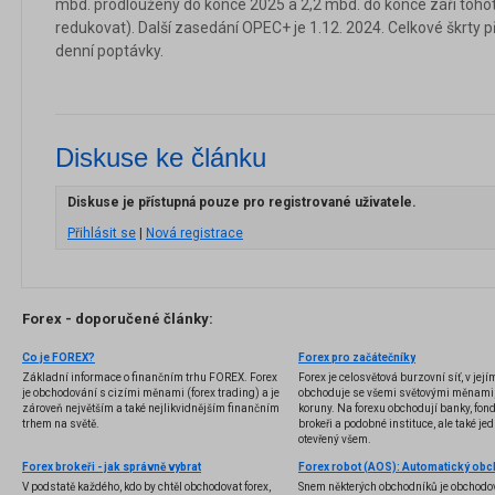
mbd. prodlouženy do konce 2025 a 2,2 mbd. do konce září tohot
redukovat). Další zasedání OPEC+ je 1.12. 2024. Celkové škrty 
denní poptávky.
Diskuse ke článku
Diskuse je přístupná pouze pro registrované uživatele.
Přihlásit se
|
Nová registrace
Forex - doporučené články:
Co je FOREX?
Forex pro začátečníky
Základní informace o finančním trhu FOREX. Forex
Forex je celosvětová burzovní síť, v jej
je obchodování s cizími měnami (forex trading) a je
obchoduje se všemi světovými měnami,
zároveň největším a také nejlikvidnějším finančním
koruny. Na forexu obchodují banky, fondy
trhem na světě.
brokeři a podobné instituce, ale také jedn
otevřený všem.
Forex brokeři - jak správně vybrat
V podstatě každého, kdo by chtěl obchodovat forex,
Snem některých obchodníků je obchodo