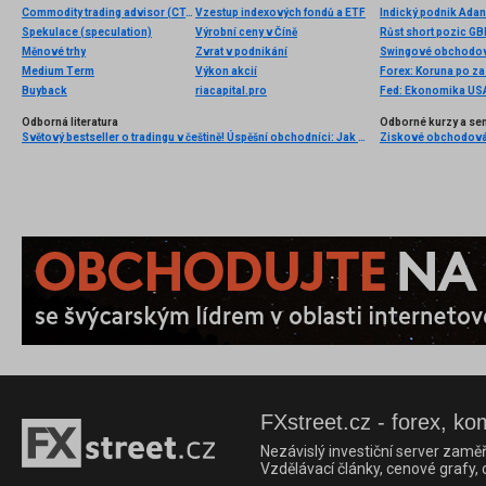
Commodity trading advisor (CTA)
Vzestup indexových fondů a ETF
Spekulace (speculation)
Výrobní ceny v Číně
Růst short pozic G
Měnové trhy
Zvrat v podnikání
Swingové obchodov
Medium Term
Výkon akcií
Buyback
riacapital.pro
Fed: Ekonomika USA
Odborná literatura
Odborné kurzy a se
Světový bestseller o tradingu v češtině! Úspěšní obchodníci: Jak běžní lidé porážejí Wall Street v jeho vlastní hře
FXstreet.cz - forex, ko
Nezávislý investiční server zaměř
Vzdělávací články, cenové grafy,