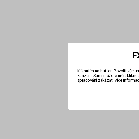
F
Kliknutím na button Povolit vše u
zařízení. Sami můžete určit klikn
zpracování zakázat. Více informa