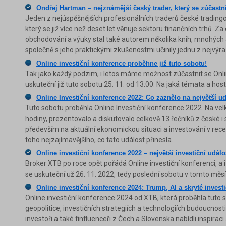
Ondřej Hartman – nejznámější český trader, který se zúčastn
Jeden z nejúspěšnějších profesionálních traderů české tradingo
který se již více než deset let věnuje sektoru finančních trhů.
obchodování a výuky stal také autorem několika knih, mnohých 
společně s jeho praktickými zkušenostmi učinily jednu z nejvýr
Online investiční konference proběhne již tuto sobotu!
Tak jako každý podzim, i letos máme možnost zúčastnit se Onli
uskuteční již tuto sobotu 25. 11. od 13:00. Na jaká témata a ho
Online Investiční konference 2022: Co zaznělo na největší u
Tuto sobotu proběhla Online Investiční konference 2022. Na velké
hodiny, prezentovalo a diskutovalo celkově 13 řečníků z české i 
především na aktuální ekonomickou situaci a investování v rece
toho nejzajímavějšího, co tato událost přinesla.
Online investiční konference 2022 – největší investiční událo
Broker XTB po roce opět pořádá Online investiční konferenci, a i
se uskuteční už 26. 11. 2022, tedy poslední sobotu v tomto měsí
Online investiční konference 2024: Trump, AI a skryté invest
Online investiční konference 2024 od XTB, která proběhla tuto so
geopolitice, investičních strategiích a technologiích budoucnos
investoři a také finfluenceři z Čech a Slovenska nabídli inspirac