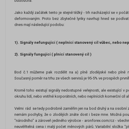
budoucna.
Jako každý začátek tento je stejně těžký - trh nacházející se v počá
deformovaným. Proto bez zbytečné lyriky navrhuji hned se podíva
dnes mají následující podobu:
1). Signály nefungující ( neplnící stanovený cíl vůbec, nebo n
2). Signály fungující ( plnící stanovený cíl )
Bod č.1 můžeme pak rozdělit na a) plně zlodějské nebo plně 
Současný poměr na trhu ze všech servisů je 95-5% ve prospěch první
Kromě toho existují signály nedostupné veřejnosti, ale existující 
okruhu lidí, nebo vnitřně korporátních, nebo neplnících komerční cíl 
Velmi rád se tedy podrobně zaměřím jen na bod druhý a na osobní z
nemám pochyby, že o zlodějích znáte dost i beze mne. Možná pou
"národního" a zároveň jediného výrobce - aronforex.com/cz - všechny 
neuvěřitelná cena i malý počet měnových párů. Variabilní složka "p