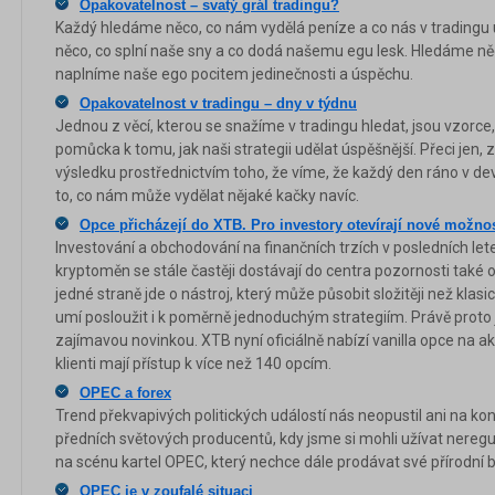
Opakovatelnost – svatý grál tradingu?
Každý hledáme něco, co nám vydělá peníze a co nás v trading
něco, co splní naše sny a co dodá našemu egu lesk. Hledáme n
naplníme naše ego pocitem jedinečnosti a úspěchu.
Opakovatelnost v tradingu – dny v týdnu
Jednou z věcí, kterou se snažíme v tradingu hledat, jsou vzorce,
pomůcka k tomu, jak naši strategii udělat úspěšnější. Přeci jen
výsledku prostřednictvím toho, že víme, že každý den ráno v dev
to, co nám může vydělat nějaké kačky navíc.
Opce přicházejí do XTB. Pro investory otevírají nové možnos
Investování a obchodování na finančních trzích v posledních let
kryptoměn se stále častěji dostávají do centra pozornosti také 
jedné straně jde o nástroj, který může působit složitěji než klas
umí posloužit i k poměrně jednoduchým strategiím. Právě proto j
zajímavou novinkou. XTB nyní oficiálně nabízí vanilla opce na a
klienti mají přístup k více než 140 opcím.
OPEC a forex
Trend překvapivých politických událostí nás neopustil ani na ko
předních světových producentů, kdy jsme si mohli užívat neregu
na scénu kartel OPEC, který nechce dále prodávat své přírodní 
OPEC je v zoufalé situaci