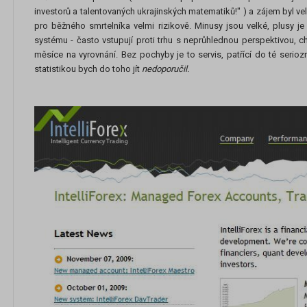
investorů a talentovaných ukrajinských matematiků!" ) a zájem byl ve
pro běžného smrtelníka velmi rizikově. Minusy jsou velké, plusy je
systému - často vstupují proti trhu s neprůhlednou perspektivou, c
měsíce na vyrovnání. Bez pochyby je to servis, patřící do té serioz
statistikou bych do toho jít
nedoporučil.