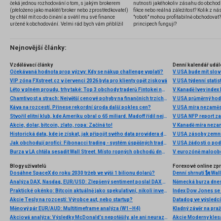
čeká jednou rozhodování o tom, s jakým brokerem
nutnosti jakéhokoliv zásahu do obchod
(přeloženo jako makléř/broker nebo zprostředkovatel)
fikce nebo reálná záležitost? Kolik z nás
by chtěl mít co do činění a svěřil mu své finance
"roboti" mohou profitabilně obchodovat
určené k obchodování. Velmi rád bych vám přiblížil
principech fungují?
problematiku výběru brokera, rozdíl mezi
jednotlivými typy brokerů a v neposlední řadě uvedu
několik příkladů nejznámějších z nich.
Nejnovější články:
Vzdělávací články
Denní kalendář udál
Očekávaná hodnota prop výzvy: Kdy se nákup challenge vyplatí?
V USA bude mít slo
VIP zóna FXstreet.cz v červenci 2026 byla pro klienty opět zisková
V USA týdenní statist
Léto v plném proudu, trhy také: Top 3 obchody traderů Fintokei na indexech a zlatě
V Kanadě Ivey index
Chamtivost a strach: Největší cenové pohyby na finančních trzích (červenec 2026)
V USA průměrný hod
Káva na rozcestí. Přinese rekordní úroda další pokles cen?
V USA míra nezaměs
Stvořil elitní klub, kde Ameriku obral o 65 miliard. Madoff řídil největší Ponzi dějin
V USA NFP report z
Akcie, dolar, bitcoin, zlato, ropa: Začíná to!
V Kanadě míra neza
Historická data, kde je získat, jak připojit svého data providera do MultiCharts a proč je budeme potřebovat? (4. díl)
V USA zásoby zemní
Jak obchodují profíci: Fibonacci trading - systém úspěšných traderů
V USA žádosti o po
Burza v LA chtěla sesadit Wall Street. Místo ropných obchodů dnes místem duní basy
V eurozóně maloobc
Blogy uživatelů
Forexové online zp
Dosáhne SpaceX do roku 2030 tržeb ve výši 1 bilionu dolarů?
Analýza DAX, Nasdaq, EUR/USD: Zlepšený sentiment poslal DAX na nová maxima
Praktické okénko: Bitcoin aktuálně jako spekulativní, nikoli investiční aktivum
Index Dow Jones se 
Akcie Tesly na rozcestí: Výrobce aut, nebo startup?
Měnový pár EUR/AUD: Multitimeframe analýza (W1–H4)
Kladný závěr na pra
Akciová analýza: Výsledky McDonald’s nepotěšily, ale ani neurazily. Jakou vizi společnost prezentovala?