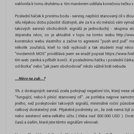
naklonila k tomu druhému a tím manévrem udělala konečnou tečku v 
Poslední háček k prvnímu bodu - servisy, neplnící stanovený cíl v dlo
sílu nějakou dobu působit důstojně, ale za 6 a víc měsíců vám vymažo
takových servisů obchodních signálů je jednoduchý - skupina st
stipendia něco, co je aktuálně v topu na tomto webu http://www.
konstrukci webu vlastního a začne to agresivní "push and pull" me
několik zoufalců, kteří to rádi vyzkouší a tak studenti mají něc
"moderních MOS" prodělává jsem se snažil popsat https://www.fxs
tím web zaniká a příběh končí...K poslednímu háčku i poslední čárka
od Borka" nebo "jak jsem obchodoval" nikdo vážně brát nebude.
...Něco na zub...?
5% z dostupných servisů zcela pokrývají negativní tón, který nese vě
"fungující, nebo-li plnící stanovený cíl". Je potřeba nejprve samotn
jiného, než poskytování takových signálů, minimálně roční působen
celkový dostatečný zisk. Přijatelné podmínky zn., že zisk nemá být
nebo existencí extra-velkého účtu ( třeba nad 500 000 USD ). Dost
časů a úsilím, které jste těmto signálům věnovali.