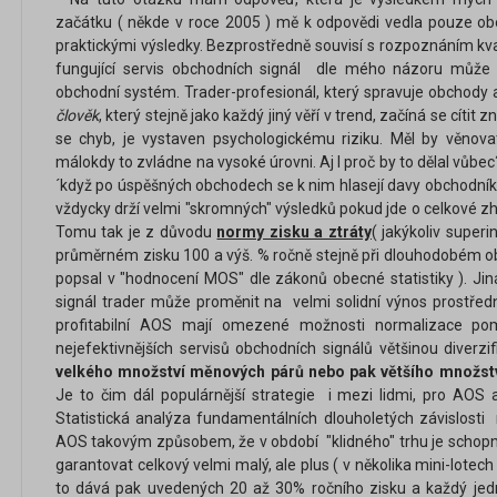
začátku ( někde v roce 2005 ) mě k odpovědi vedla pouze obec
praktickými výsledky. Bezprostředně souvisí s rozpoznáním kval
fungující servis obchodních signál dle mého názoru může
obchodní systém. Trader-profesionál, který spravuje obchody a 
člověk
, který stejně jako každý jiný věří v trend, začíná se cítit 
se chyb, je vystaven psychologickému riziku. Měl by věnov
málokdy to zvládne na vysoké úrovni. Aj I proč by to dělal vůbec
´když po úspěšných obchodech se k nim hlasejí davy obchodník
vždycky drží velmi "skromných" výsledků pokud jde o celkové zh
Tomu tak je z důvodu
normy zisku a ztráty
( jakýkoliv superi
průměrném zisku 100 a výš. % ročně stejně při dlouhodobém ob
popsal v "hodnocení MOS" dle zákonů obecné statistiky ). Jin
signál trader může proměnit na velmi solidní výnos prostřed
profitabilní AOS mají omezené možnosti normalizace po
nejefektivnějších servisů obchodních signálů většinou diverz
velkého množství měnových párů nebo pak většího množstv
Je to čim dál populárnější strategie i mezi lidmi, pro AOS a
Statistická analýza fundamentálních dlouholetých závislosti
AOS takovým způsobem, že v období "klidného" trhu je schopna s
garantovat celkový velmi malý, ale plus ( v několika mini-lotech
to dává pak uvedených 20 až 30% ročního zisku a každý jednot