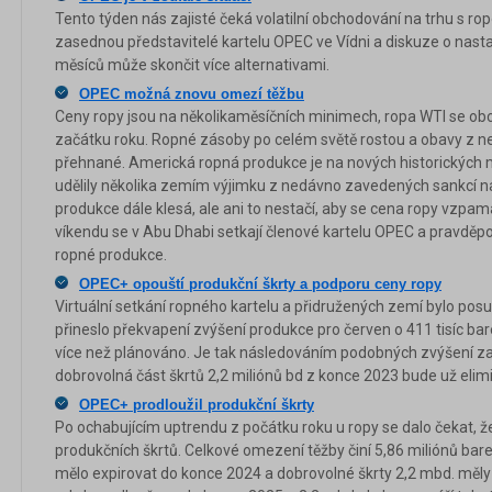
Tento týden nás zajisté čeká volatilní obchodování na trhu s rop
zasednou představitelé kartelu OPEC ve Vídni a diskuze o nasta
měsíců může skončit více alternativami.
OPEC možná znovu omezí těžbu
Ceny ropy jsou na několikaměsíčních minimech, ropa WTI se o
začátku roku. Ropné zásoby po celém světě rostou a obavy z n
přehnané. Americká ropná produkce je na nových historických
udělily několika zemím výjimku z nedávno zavedených sankcí n
produkce dále klesá, ale ani to nestačí, aby se cena ropy vzpama
víkendu se v Abu Dhabi setkají členové kartelu OPEC a pravd
ropné produkce.
OPEC+ opouští produkční škrty a podporu ceny ropy
Virtuální setkání ropného kartelu a přidružených zemí bylo posu
přineslo překvapení zvýšení produkce pro červen o 411 tisíc bare
více než plánováno. Je tak následováním podobných zvýšení z
dobrovolná část škrtů 2,2 miliónů bd z konce 2023 bude už elim
OPEC+ prodloužil produkční škrty
Po ochabujícím uptrendu z počátku roku u ropy se dalo čekat, ž
produkčních škrtů. Celkové omezení těžby činí 5,86 miliónů bar
mělo expirovat do konce 2024 a dobrovolné škrty 2,2 mbd. měly 