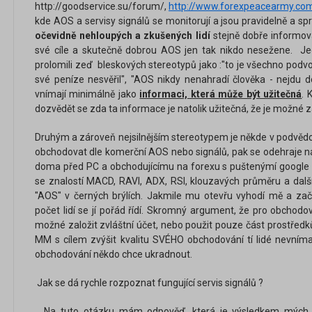
http://goodservice.su/forum/,
http://www.forexpeacearmy.com
kde AOS a servisy signálů se monitorují a jsou pravidelně a 
očevidně nehloupých a zkušených lidí
stejně dobře informova
své cíle a skutečně dobrou AOS jen tak nikdo nesežene. J
prolomili zeď bleskových stereotypů jako :"to je všechno podv
své peníze nesvěřil", "AOS nikdy nenahradí člověka - nejdu 
vnímají minimálně jako
informaci, která může být užitečná
. 
dozvědět se zda ta informace je natolik užitečná, že je možné za
Druhým a zároveň nejsilnějším stereotypem je někde v podvědo
obchodovat dle komerční AOS nebo signálů, pak se odehraje nás
doma před PC a obchodujícímu na forexu s puštenýmí googl
se znalostí MACD, RAVI, ADX, RSI, klouzavých průměru a dalš
"AOS" v černých brýlích. Jakmile mu otevřu vyhodí mě a za
počet lidí se jí pořád řídí. Skromný argument, že pro obcho
možné založit zvláštní účet, nebo použit pouze část prostřed
MM s cílem zvýšit kvalitu SVÉHO obchodování tí lidé nevnímají
obchodování někdo chce ukradnout.
Jak se dá rychle rozpoznat fungující servis signálů ?
Na tuto otázku mám odpověď, která je výsledkem mých os