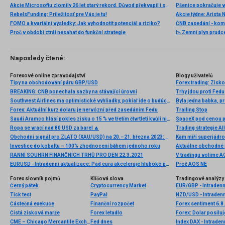
Akcie Microsoftu zlomily 26 let starý rekord. Důvod překvapil i samotné investory
RebelsFunding: Príležitosť pre Vás je tu!
FOMO a kvartální výsledky: Jak vyhodnotit potenciál a riziko?
ČNB zasedání - ko
Proč v období ztrát nesahat do funkční strategie
📉 Zemní plyn prudc
Naposledy čtené:
Forexové online zpravodajství
Blogy uživatelů
Tipy na obchodování páru GBP/USD
Forex trading: Zis
BREAKING: ČNB ponechala sazby na stávající úrovni
Trhy jdou proti Fedu
Southwest Airlines ma optimistické vyhliadky, pokiaľ ide o budúcnosť
Byla jedna babka, p
Forex: Aktuální kurz dolaru je nervózní před zasedáním Fedu
Trailing Stop
Saudi Aramco hlásí pokles zisku o 15 % ve třetím čtvrtletí kvůli nižším cenám ropy
SpaceX pod cenou př
Ropa se vrací nad 80 USD za barel 🔼
Trading strategie All
Obchodní signál pro ZLATO (XAU/USD) na 20.–21. března 2023: prodávejte pod cenou 1 985 a nakupujte v případě odrazu od ceny 1 961 (linie 21 SMA – překoupená)
Kam míří superjádro
Investice do kobaltu – 100% zhodnocení během jednoho roku
RANNÍ SOUHRN FINANČNÍCH TRHŮ PRO DEN 22.3.2021
V tradingu volíme 
EURUSD - Intradenní aktualizace: Pád eura akceleruje hluboko pod 1,32
Proč AOS NE
Forex slovník pojmů
Klíčová slova
Tradingové analýzy 
Černý pátek
Cryptocurrency Market
EUR/GBP - Intradenn
Tick test
PayPal
NZD/USD - Intradenn
Částečná exekuce
Finanční rozpočet
Forex sentiment 6.8
Čistá zisková marže
Forex letadlo
CME – Chicago Mercantile Exchange
Fed dnes
Index DAX - Intraden