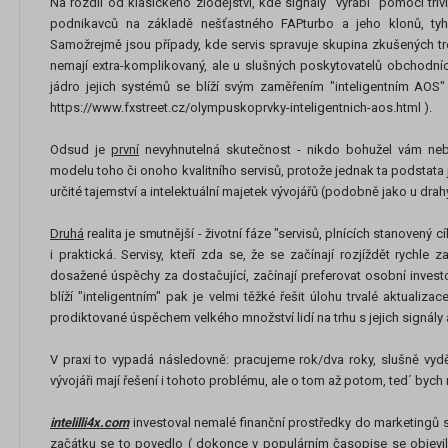
Na rozdíl od klasického zlodějství, kde signály "vyrábí" pomocí tri
podnikavců na základě nešťastného FAPturbo a jeho klonů, tyhle
Samožrejmě jsou případy, kde servis spravuje skupina zkušených tr
nemají extra-komplikovaný, ale u slušných poskytovatelů obchodních 
jádro jejich systémů se blíží svým zaměřením "inteligentním AO
https://www.fxstreet.cz/olympuskoprvky-inteligentnich-aos.html ).
Odsud je
první
nevyhnutelná skutečnost - nikdo bohužel vám neb
modelu toho či onoho kvalitního servisů, protože jednak ta podstata
určité tajemství a intelektuální majetek vývojářů (podobně jako u dr
Druhá
realita je smutnější - životní fáze "servisů, plnících stanovený cíl"
i praktická. Servisy, kteří zda se, že se začínají rozjíždět rychle za
dosažené úspěchy za dostačující, začínají preferovat osobní investo
blíží "inteligentním" pak je velmi těžké řešit úlohu trvalé aktualiz
prodiktované úspěchem velkého množství lidí na trhu s jejich signály
V praxi to vypadá následovně: pracujeme rok/dva roky, slušně vyd
vývojáři mají řešení i tohoto problému, ale o tom až potom, ted´ bych 
intelilli4x.com
investoval nemalé finanční prostředky do marketingů s 
začátku se to povedlo ( dokonce v populárním časopise se objevi