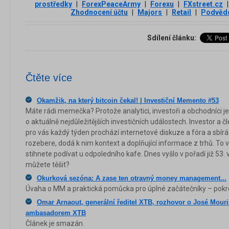
prostředky
|
ForexPeaceArmy
|
Forexu
|
FXstreet.cz
|
Zhodnocení účtu
|
Majors
|
Retail
|
Podvěd
Sdílení článku:
Čtěte více
Okamžik, na který bitcoin čekal! | Investiční Memento #53
Máte rádi memečka? Protože analytici, investoři a obchodníci je
o aktuálně nejdůležitějších investičních událostech. Investor a č
pro vás každý týden prochází internetové diskuze a fóra a sbírá 
rozebere, dodá k nim kontext a doplňující informace z trhů. To 
stihnete podívat u odpoledního kafe. Dnes vyšlo v pořadí již 53
můžete těšit?
Okurková sezóna: A zase ten otravný money management...
Úvaha o MM a praktická pomůcka pro úplné začátečníky – pokroči
Omar Arnaout, generální ředitel XTB, rozhovor o José Mourin
ambasadorem XTB
Článek je smazán.