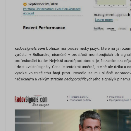
radovsignals.com
bohužel má pouze ruský jazyk, kterému já rozum
vyrůstal v Bulharsku, nicméně v prostředí monitorujících trh sign
profesionální trader. Největší pravděpodobnost je, že zanikne za n
i dost kvalitní signály. Cena je tentokrát úměrná, stejně ale rizika a 
vysoké volatilitě trhu hrají proti. Povedlo se mu slušně odprac
nečekaným a velkým ztrátám
nedoporučil
bych jeho signály k plnému