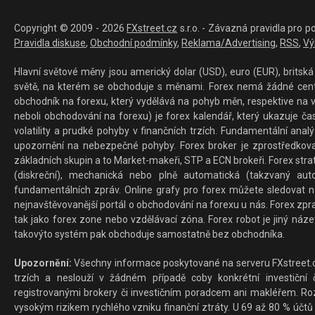
Copyright © 2009 - 2026
FXstreet.cz
s.r.o. - Závazná pravidla pro p
Pravidla diskuse
,
Obchodní podmínky
,
Reklama/Advertising
,
RSS
,
Vý
Hlavní světové měny jsou americký dolar (USD), euro (EUR), britská 
světě, na kterém se obchoduje s měnami. Forex nemá žádné centrál
obchodník na forexu, který vydělává na pohyb měn, respektive na v
neboli obchodování na forexu) je forex kalendář, který ukazuje č
volatility a prudké pohyby v finančních trzích. Fundamentální ana
upozornění na nebezpečné pohyby. Forex broker je zprostředkov
základních skupin a to Market-makeři, STP a ECN brokeři. Forex stra
(diskreční), mechanická nebo plně automatická (takzvaný aut
fundamentálních zpráv. Online grafy pro forex můžete sledovat na 
nejnavštěvovanější portál o obchodování na forexu u nás. Forex zprav
tak jako forex zone nebo vzdělávací zóna. Forex robot je jiný náz
takovýto systém pak obchoduje samostatně bez obchodníka.
Upozornění:
Všechny informace poskytované na serveru FXstreet.cz
trzích a neslouží v žádném případě coby konkrétní investiční č
registrovanými brokery či investičním poradcem ani makléřem. Rozd
vysokým rizikem rychlého vzniku finanční ztráty. U 69 až 80 % účtů 