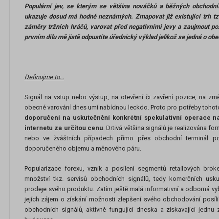
Populární jev, se kterým se většina nováčků a běžných obchodník
ukazuje dosud má hodně neznámých. Zmapovat již existující trh tzv.
záměry tržních hráčů, varovat před negativními jevy a zaujmout po
prvním dílu mě jistě odpustíte úřednický výklad jelikož se jedná o ob
Definujme to...
Signál na vstup nebo výstup, na otevření či zavření pozice, na 
obecné varování dnes umí nabídnou leckdo. Proto pro potřeby tohot
doporučení na uskutečnění konkrétní spekulativní operace na
internetu za určitou cenu
. Drtivá většina signálů je realizována f
nebo ve žváštních případech přímo přes obchodní terminál 
doporučeného objemu a měnového páru.
Popularizace forexu, vznik a posílení segmentů retailových brok
množství tkz. servisů obchodních signálů, tedy komerčních us
prodeje svého produktu. Zatím ještě malá informativní a odborná vyb
jejích zájem o získání možnosti zlepšení svého obchodování posílil
obchodních signálů, aktivně fungující dneska a ziskavající jednu