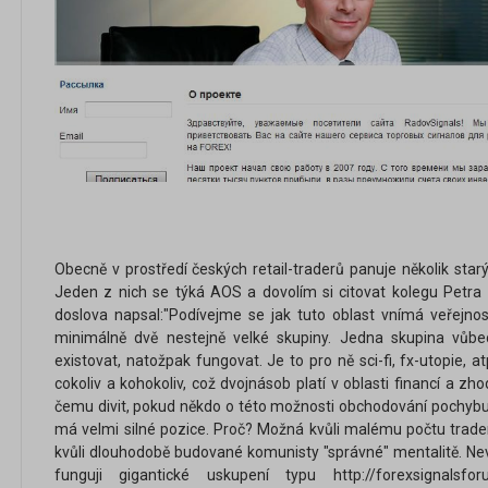
Obecně v prostředí českých retail-traderů panuje několik starý
Jeden z nich se týká AOS a dovolím si citovat kolegu Petr
doslova napsal:"Podívejme se jak tuto oblast vnímá veřejno
minimálně dvě nestejně velké skupiny. Jedna skupina vůb
existovat, natožpak fungovat. Je to pro ně sci-fi, fx-utopie,
cokoliv a kohokoliv, což dvojnásob platí v oblasti financí a z
čemu divit, pokud někdo o této možnosti obchodování pochybuj
má velmi silné pozice. Proč? Možná kvůli malému počtu trade
kvůli dlouhodobě budované komunisty "správné" mentalitě. Nev
funguji gigantické uskupení typu http://forexsignalsfo