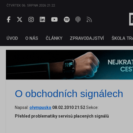
ČTVRTEK 06. SRPNA 2026 21:22
ÚVOD
O NÁS
ČLÁNKY
ZPRAVODAJSTVÍ
ŠKOLA TR
O obchodních signálech
Napsal:
olympusko
08.02.2010 21:52
Sekce:
Přehled problematiky servisů placených signálů