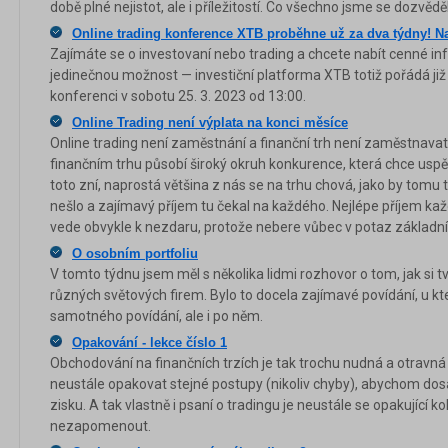
době plné nejistot, ale i příležitostí. Co všechno jsme se dozvědě
Online trading konference XTB proběhne už za dva týdny! N
Zajímáte se o investovaní nebo trading a chcete nabít cenné i
jedinečnou možnost — investiční platforma XTB totiž pořádá již
konferenci v sobotu 25. 3. 2023 od 13:00.
Online Trading není výplata na konci měsíce
Online trading není zaměstnání a finanční trh není zaměstnavate
finančním trhu působí široký okruh konkurence, která chce uspět 
toto zní, naprostá většina z nás se na trhu chová, jako by tomu 
nešlo a zajímavý příjem tu čekal na každého. Nejlépe příjem ka
vede obvykle k nezdaru, protože nebere vůbec v potaz základní r
O osobním portfoliu
V tomto týdnu jsem měl s několika lidmi rozhovor o tom, jak si tvoř
různých světových firem. Bylo to docela zajímavé povídání, u kt
samotného povídání, ale i po něm.
Opakování - lekce číslo 1
Obchodování na finančních trzích je tak trochu nudná a otravn
neustále opakovat stejné postupy (nikoliv chyby), abychom do
zisku. A tak vlastně i psaní o tradingu je neustále se opakující k
nezapomenout.