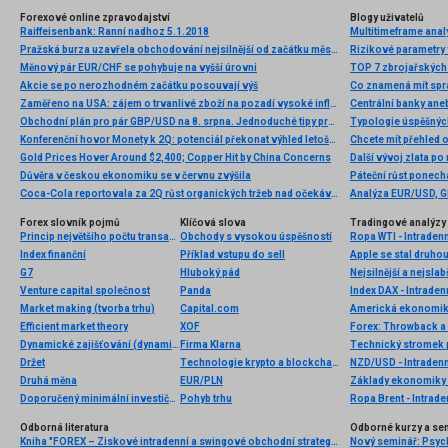
Forexové online zpravodajství
Blogy uživatelů
Raiffeisenbank: Ranní nadhoz 5.1.2018
Multitimeframe anal
Pražská burza uzavřela obchodování nejsilnější od začátku měsíce
Rizikové parametry 
Měnový pár EUR/CHF se pohybuje na vyšší úrovni
TOP 7 zbrojařských 
Akcie se po nerozhodném začátku posouvají výš
Co znamená mít sprá
Zaměřeno na USA: zájem o trvanlivé zboží na pozadí vysoké inflace a posilování USD
Centrální banky ane
Obchodní plán pro pár GBP/USD na 8. srpna. Jednoduché tipy pro začátečníky.
Typologie úspěšnýc
Konferenční hovor Monety k 2Q: potenciál překonat výhled letošního čistého zisku až o 400 mil. Kč
Chcete mít přehled o
Gold Prices Hover Around $2,400; Copper Hit by China Concerns
Další vývoj zlata po
Důvěra v českou ekonomiku se v červnu zvýšila
Páteční růst ponecha
Coca-Cola reportovala za 2Q růst organických tržeb nad očekáváním a zvýšila celoroční výhled
Forex slovník pojmů
Klíčová slova
Tradingové analýzy 
Princip největšího počtu transakcí
Obchody s vysokou úspěšností
Ropa WTI - Intraden
Index finanční
Příklad vstupu do sell
G7
Hluboký pád
Nejsilnější a nejsla
Venture capital společnost
Panda
Index DAX - Intraden
Market making (tvorba trhu)
Capital.com
Efficient market theory
XOF
Forex: Throwback a 
Dynamické zajišťování (dynamic hedging)
Firma Klarna
Technický stromek
Držet
Technologie krypto a blockchain
NZD/USD - Intradenn
Druhá měna
EUR/PLN
Základy ekonomiky 
Doporučený minimální investiční horizont
Pohyb trhu
Ropa Brent - Intrade
Odborná literatura
Odborné kurzy a se
Kniha "FOREX – Ziskové intradenní a swingové obchodní strategie" od Kathy Lien vychází v češtině!