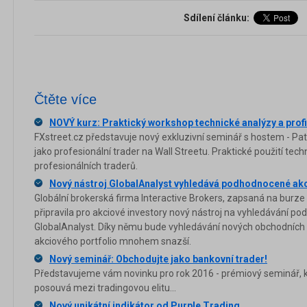
Sdílení článku:
Čtěte více
NOVÝ kurz: Praktický workshop technické analýzy a prof
FXstreet.cz představuje nový exkluzivní seminář s hostem - Pa
jako profesionální trader na Wall Streetu. Praktické použití te
profesionálních traderů.
Nový nástroj GlobalAnalyst vyhledává podhodnocené akc
Globální brokerská firma Interactive Brokers, zapsaná na bur
připravila pro akciové investory nový nástroj na vyhledávání p
GlobalAnalyst. Díky němu bude vyhledávání nových obchodních př
akciového portfolio mnohem snazší.
Nový seminář: Obchodujte jako bankovní trader!
Představujeme vám novinku pro rok 2016 - prémiový seminář, 
posouvá mezi tradingovou elitu...
Nový unikátní indikátor od Purple Trading