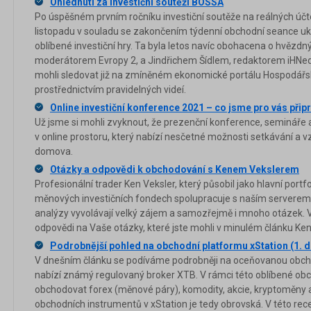
Ohlédnutí za investiční soutěží BOSSA
Po úspěšném prvním ročníku investiční soutěže na reálných účte
listopadu v souladu se zakončením týdenní obchodní seance uko
oblíbené investiční hry. Ta byla letos navíc obohacena o hvě
moderátorem Evropy 2, a Jindřichem Šídlem, redaktorem iHNed.
mohli sledovat již na zmíněném ekonomické portálu Hospodářsk
prostřednictvím pravidelných videí.
Online investiční konference 2021 – co jsme pro vás připr
Už jsme si mohli zvyknout, že prezenční konference, semináře 
v online prostoru, který nabízí nesčetné možnosti setkávání a v
domova.
Otázky a odpovědi k obchodování s Kenem Vekslerem
Profesionální trader Ken Veksler, který působil jako hlavní port
měnových investičních fondech spolupracuje s naším serverem 
analýzy vyvolávají velký zájem a samozřejmě i mnoho otázek. 
odpovědi na Vaše otázky, které jste mohli v minulém článku Ken
Podrobnější pohled na obchodní platformu xStation (1. dí
V dnešním článku se podíváme podrobněji na oceňovanou obcho
nabízí známý regulovaný broker XTB. V rámci této oblíbené obc
obchodovat forex (měnové páry), komodity, akcie, kryptoměny 
obchodních instrumentů v xStation je tedy obrovská. V této rec