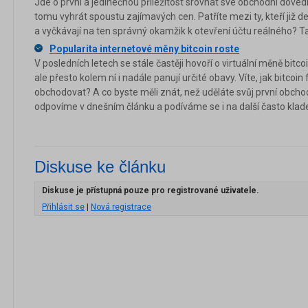
Jde o první a jedinečnou příležitost srovnat své obchodní doved
tomu vyhrát spoustu zajímavých cen. Patříte mezi ty, kteří již 
a vyčkávají na ten správný okamžik k otevření účtu reálného? T
Popularita internetové měny bitcoin roste
V posledních letech se stále častěji hovoří o virtuální měně bitcoi
ale přesto kolem ní i nadále panují určité obavy. Víte, jak bitcoin
obchodovat? A co byste měli znát, než uděláte svůj první obch
odpovíme v dnešním článku a podíváme se i na další často klad
Diskuse ke článku
Diskuse je přístupná pouze pro registrované uživatele.
Přihlásit se
|
Nová registrace