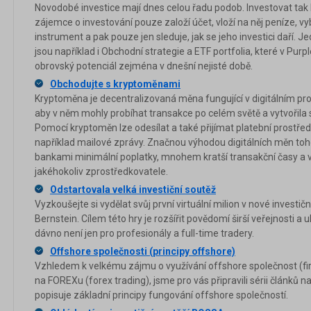
Novodobé investice mají dnes celou řadu podob. Investovat tak lz
zájemce o investování pouze založí účet, vloží na něj peníze, vy
instrument a pak pouze jen sleduje, jak se jeho investici daří.
jsou například i Obchodní strategie a ETF portfolia, které v Purp
obrovský potenciál zejména v dnešní nejisté době.
Obchodujte s kryptoměnami
Kryptoměna je decentralizovaná měna fungující v digitálním pros
aby v něm mohly probíhat transakce po celém světě a vytvořila 
Pomocí kryptoměn lze odesílat a také přijímat platební prostřed
například mailové zprávy. Značnou výhodou digitálních měn tohot
bankami minimální poplatky, mnohem kratší transakční časy a 
jakéhokoliv zprostředkovatele.
Odstartovala velká investiční soutěž
Vyzkoušejte si vydělat svůj první virtuální milion v nové investi
Bernstein. Cílem této hry je rozšířit povědomí širší veřejnosti a u
dávno není jen pro profesionály a full-time tradery.
Offshore společnosti (principy offshore)
Vzhledem k velkému zájmu o využívání offshore společnost (fir
na FOREXu (forex trading), jsme pro vás připravili sérii článků n
popisuje základní principy fungování offshore společností.