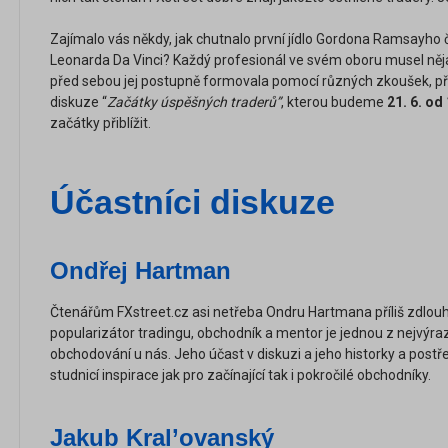
Zajímalo vás někdy, jak chutnalo první jídlo Gordona Ramsayho č
Leonarda Da Vinci? Každý profesionál ve svém oboru musel něja
před sebou jej postupně formovala pomocí různých zkoušek, příko
diskuze “
Začátky úspěšných traderů”
, kterou budeme
21. 6. od
začátky přiblížit.
Účastníci diskuze
Ondřej Hartman
Čtenářům FXstreet.cz asi netřeba Ondru Hartmana příliš zdlou
popularizátor tradingu, obchodník a mentor je jednou z nejvýra
obchodování u nás. Jeho účast v diskuzi a jeho historky a pos
studnicí inspirace jak pro začínající tak i pokročilé obchodníky.
Jakub Kral’ovanský