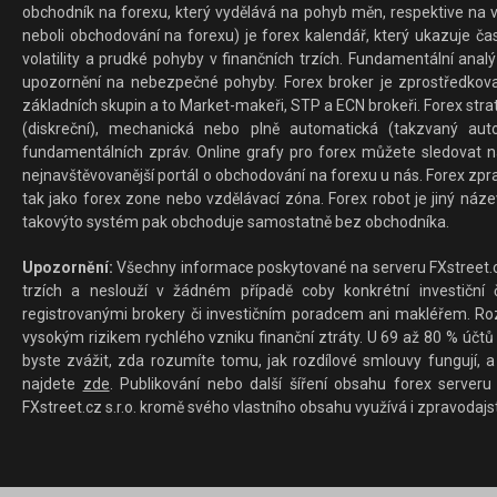
obchodník na forexu, který vydělává na pohyb měn, respektive na v
neboli obchodování na forexu) je forex kalendář, který ukazuje č
volatility a prudké pohyby v finančních trzích. Fundamentální ana
upozornění na nebezpečné pohyby. Forex broker je zprostředkov
základních skupin a to Market-makeři, STP a ECN brokeři. Forex stra
(diskreční), mechanická nebo plně automatická (takzvaný aut
fundamentálních zpráv. Online grafy pro forex můžete sledovat na 
nejnavštěvovanější portál o obchodování na forexu u nás. Forex zprav
tak jako forex zone nebo vzdělávací zóna. Forex robot je jiný náz
takovýto systém pak obchoduje samostatně bez obchodníka.
Upozornění:
Všechny informace poskytované na serveru FXstreet.cz
trzích a neslouží v žádném případě coby konkrétní investiční č
registrovanými brokery či investičním poradcem ani makléřem. Rozd
vysokým rizikem rychlého vzniku finanční ztráty. U 69 až 80 % účtů 
byste zvážit, zda rozumíte tomu, jak rozdílové smlouvy fungují, a
najdete
zde
. Publikování nebo další šíření obsahu forex serveru
FXstreet.cz s.r.o. kromě svého vlastního obsahu využívá i zpravodajs