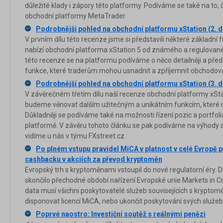
důležité klady i zápory této platformy. Podíváme se také na to, č
obchodní platformy MetaTrader.
Podrobnější pohled na obchodní platformu xStation (2. dí
V prvním dílu této recenze jsme si představili některé základní
nabízí obchodní platforma xStation 5 od známého a regulovan
této recenze se na platformu podíváme o něco detailněji a před
funkce, které traderům mohou usnadnit a zpříjemnit obchodová
Podrobnější pohled na obchodní platformu xStation (3. dí
V závěrečném třetím dílu naší recenze obchodní platformy xSt
budeme věnovat dalším užitečným a unikátním funkcím, které m
Důkladněji se podíváme také na možnosti řízení pozic a portfol
platformě. V závěru tohoto článku se pak podíváme na výhody a
vidíme u nás v týmu FXstreet.cz.
Po plném vstupu pravidel MiCA v platnost v celé Evropě 
cashbacku v akciích za převod kryptoměn
Evropský trh s kryptoměnami vstoupil do nové regulatorní éry. D
skončilo přechodné období nařízení Evropské unie Markets in C
data musí všichni poskytovatelé služeb souvisejících s krypto
disponovat licencí MiCA, nebo ukončit poskytování svých služ
Poprvé naostro: Investiční soutěž s reálnými penězi