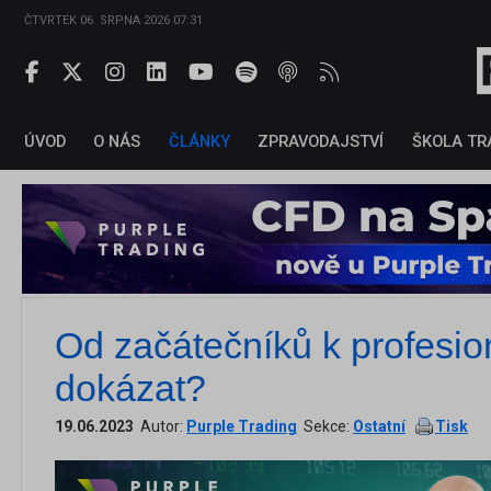
ČTVRTEK 06. SRPNA 2026 07:31
ÚVOD
O NÁS
ČLÁNKY
ZPRAVODAJSTVÍ
ŠKOLA TR
Od začátečníků k profesio
dokázat?
19.06.2023
Autor:
Purple Trading
Sekce:
Ostatní
Tisk