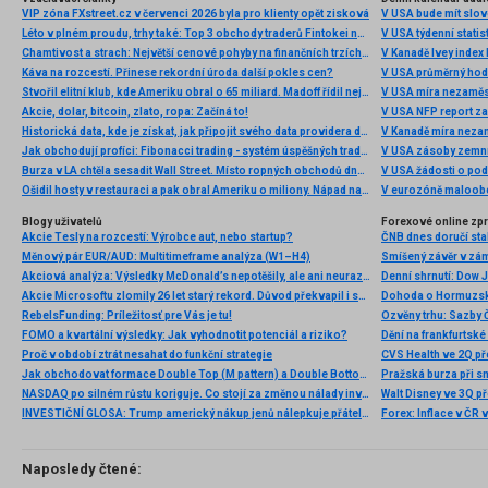
VIP zóna FXstreet.cz v červenci 2026 byla pro klienty opět zisková
V USA bude mít slo
Léto v plném proudu, trhy také: Top 3 obchody traderů Fintokei na indexech a zlatě
V USA týdenní statist
Chamtivost a strach: Největší cenové pohyby na finančních trzích (červenec 2026)
V Kanadě Ivey index
Káva na rozcestí. Přinese rekordní úroda další pokles cen?
V USA průměrný hod
Stvořil elitní klub, kde Ameriku obral o 65 miliard. Madoff řídil největší Ponzi dějin
V USA míra nezaměs
Akcie, dolar, bitcoin, zlato, ropa: Začíná to!
V USA NFP report z
Historická data, kde je získat, jak připojit svého data providera do MultiCharts a proč je budeme potřebovat? (4. díl)
V Kanadě míra neza
Jak obchodují profíci: Fibonacci trading - systém úspěšných traderů
V USA zásoby zemní
Burza v LA chtěla sesadit Wall Street. Místo ropných obchodů dnes místem duní basy
V USA žádosti o po
Ošidil hosty v restauraci a pak obral Ameriku o miliony. Nápad na obří podvod dostal Ponzi náhodou
V eurozóně maloobc
Blogy uživatelů
Forexové online zp
Akcie Tesly na rozcestí: Výrobce aut, nebo startup?
ČNB dnes doručí sta
Měnový pár EUR/AUD: Multitimeframe analýza (W1–H4)
Smíšený závěr v zá
Akciová analýza: Výsledky McDonald’s nepotěšily, ale ani neurazily. Jakou vizi společnost prezentovala?
Akcie Microsoftu zlomily 26 let starý rekord. Důvod překvapil i samotné investory
Dohoda o Hormuzské
RebelsFunding: Príležitosť pre Vás je tu!
FOMO a kvartální výsledky: Jak vyhodnotit potenciál a riziko?
Proč v období ztrát nesahat do funkční strategie
Jak obchodovat formace Double Top (M pattern) a Double Bottom (W pattern)
Pražská burza při s
NASDAQ po silném růstu koriguje. Co stojí za změnou nálady investorů?
INVESTIČNÍ GLOSA: Trump americký nákup jenů nálepkuje přátelstvím. Pravda je jinde
Naposledy čtené: