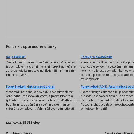
Forex - doporučené články:
Co je FOREX?
Forex pro začátečníky
Základní informace o finančním trhu FOREX. Forex
Forex je celosvětová burzovní síť, v jej
je obchodování s cizími měnami (forex trading) a je
obchoduje se všemi světovými měnami,
zároveň největším a také nejlikvidnějším finančním
koruny. Na forexu obchodují banky, fondy
trhem na světě.
brokeři a podobné instituce, ale také jedn
otevřený všem.
Forex brokeři - jak správně vybrat
V podstatě každého, kdo by chtěl obchodovat forex,
Snem některých obchodníků je obchodo
čeká jednou rozhodování o tom, s jakým brokerem
nutnosti jakéhokoliv zásahu do obchod
(přeloženo jako makléř/broker nebo zprostředkovatel)
fikce nebo reálná záležitost? Kolik z nás
by chtěl mít co do činění a svěřil mu své finance
"roboti" mohou profitabilně obchodovat
určené k obchodování. Velmi rád bych vám přiblížil
principech fungují?
problematiku výběru brokera, rozdíl mezi
jednotlivými typy brokerů a v neposlední řadě uvedu
několik příkladů nejznámějších z nich.
Nejnovější články:
Vzdělávací články
Denní kalendář udál