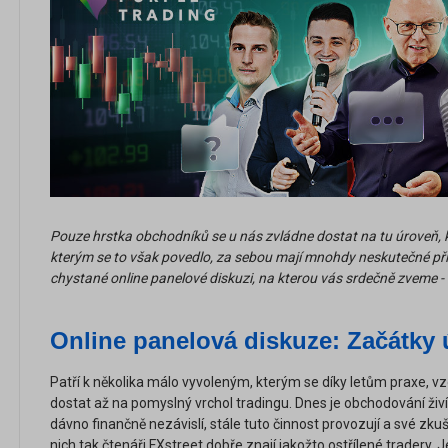
Pouze hrstka obchodníků se u nás zvládne dostat na tu úroveň, kd
kterým se to však povedlo, za sebou mají mnohdy neskutečné příb
chystané online panelové diskuzi, na kterou vás srdečně zveme - 
Online panelová diskuze: Začátky
Patří k několika málo vyvoleným, kterým se díky letům praxe, vzd
dostat až na pomyslný vrchol tradingu. Dnes je obchodování živí
dávno finančně nezávislí, stále tuto činnost provozují a své zku
nich tak čtenáři FXstreet dobře znají jakožto ostřílené tradery. J