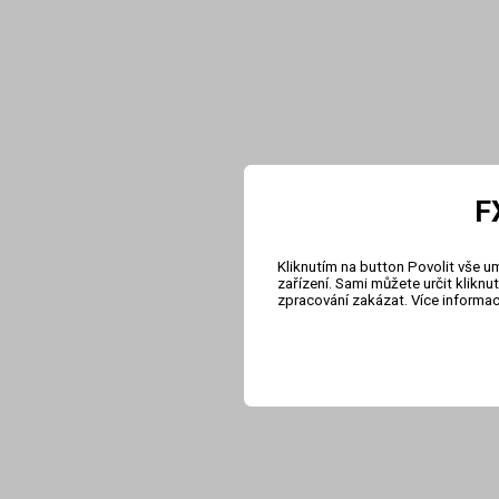
F
Kliknutím na button Povolit vše u
zařízení. Sami můžete určit klikn
zpracování zakázat. Více informa