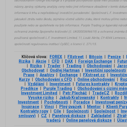
obchodováním foreign exchange a v případě pochybností byste měli požádat o rad
názory, zprávy, výzkumy, analýzy, ceny nebo jiné informace obsažené v tomto dok
informace k trhu a nepředstavují investiční poradenství. Společnost L.F. Investme
jakoukoli ztrátu nebo škodu, zejména včetně ušlého zisku, které mohou přímo nebo
použijete nebo se spolehnete na tyto informace. Purple Trading je kyperská náro
ochranná známka Spojeného království (č. UK00003696619) a ochranná známka Ev
používaná společností L.F. Investment Limited, 11, Louki Akrita, CY-4044 Lemesos, 
společností regulovanou institucí CySEC, s licencí č. 271/15.
Klíčová slova:
FOREX
|
FXstreet
|
Bitcoin
|
Peníze
|
Rizika
|
Akcie
|
CFD
|
DAX
|
Foreign Exchange
|
Futu
|
Riziko
|
Trader
|
Trading
|
Obchodování
|
Jaro
Obchodovat
|
Ondřej Hartman
|
Investiční společnosti
Praxe
|
Analýzy
|
Exchange
|
FXstreet.cz
|
Investičn
Kurzy
|
Obchodování s CFD
|
Online obchodování
|
Ro
|
Vzdělání
|
Investment
|
Futures kontrakty
|
Krypt
Predikce
|
Purple Trading
|
Obchodování s cizími mě
Investment Limited
|
Petr Plecháč
|
TradeCZ
|
Rozdí
Vysoké riziko
|
Jakub Kraľovanský
|
Kontrakty
|
M
Investment
|
Pochybnosti
|
Poradce
|
Investovat peníz
Inspirace
|
Vinci
|
Plný úvazek
|
Mentor
|
Klienti Pur
Kontrakty ropy
|
Cíle
|
Společnosti
|
Společnost
|
Inv
smlouvy)
|
CZ
|
Panelová diskuze
|
Zakladatel
|
Ztrát
traderů
|
Online panelová diskuze
|
Účast