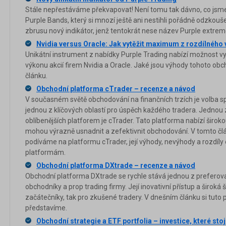
Stále nepřestáváme překvapovat! Není tomu tak dávno, co jsme
Purple Bands, který si mnozí ještě ani nestihli pořádně odzkouš
zbrusu nový indikátor, jenž tentokrát nese název Purple extreme
Nvidia versus Oracle: Jak vytěžit maximum z rozdílného 
Unikátní instrument z nabídky Purple Trading nabízí možnost 
výkonu akcií firem Nvidia a Oracle. Jaké jsou výhody tohoto ob
článku.
Obchodní platforma cTrader – recenze a návod
V současném světě obchodování na finančních trzích je volba 
jednou z klíčových oblastí pro úspěch každého tradera. Jednou
oblíbenějších platforem je cTrader. Tato platforma nabízí široko
mohou výrazně usnadnit a zefektivnit obchodování. V tomto čl
podíváme na platformu cTrader, její výhody, nevýhody a rozdíly
platformám.
Obchodní platforma DXtrade – recenze a návod
Obchodní platforma DXtrade se rychle stává jednou z preferov
obchodníky a prop trading firmy. Její inovativní přístup a široká šk
začátečníky, tak pro zkušené tradery. V dnešním článku si tuto
představíme.
Obchodní strategie a ETF portfolia – investice, které stojí