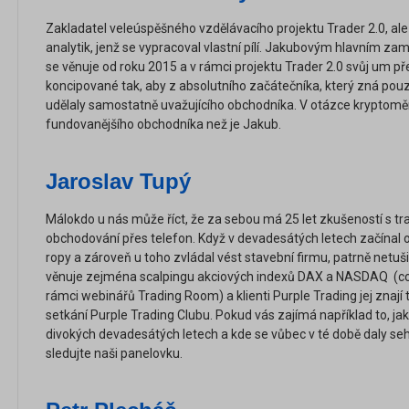
Zakladatel veleúspěšného vzdělávacího projektu Trader 2.0, ale
analytik, jenž se vypracoval vlastní pílí. Jakubovým hlavním z
se věnuje od roku 2015 a v rámci projektu Trader 2.0 svůj um př
koncipované tak, aby z absolutního začátečníka, který zná pouz
udělaly samostatně uvažujícího obchodníka. V otázce kryptomě
fundovanějšího obchodníka než je Jakub.
Jaroslav Tupý
Málokdo u nás může říct, že za sebou má 25 let zkušeností s tr
obchodování přes telefon. Když v devadesátých letech začínal 
ropy a zároveň u toho zvládal vést stavební firmu, patrně netuši
věnuje zejména scalpingu akciových indexů DAX a NASDAQ (co
rámci webinářů Trading Room) a klienti Purple Trading jej znají
setkání Purple Trading Clubu. Pokud vás zajímá například to, jak
divokých devadesátých letech a kde se vůbec v té době daly seh
sledujte naši panelovku.