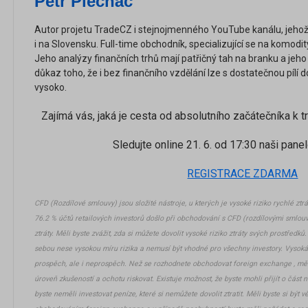
Petr Plecháč
Autor projetu TradeCZ i stejnojmenného YouTube kanálu, jehož s
i na Slovensku. Full-time obchodník, specializující se na komodit
Jeho analýzy finančních trhů mají patřičný tah na branku a jeho
důkaz toho, že i bez finančního vzdělání lze s dostatečnou pílí
vysoko.
Zajímá vás, jaká je cesta od absolutního začátečníka k
Sledujte online 21. 6. od 17:30 naši pane
REGISTRACE ZDARMA
CFD (Rozdílové smlouvy) jsou složité nástroje, u kterých je vysoké riziko rychlé zt
76.2 % účtů retailových investorů došlo při obchodování s CFD (rozdílovými smlouv
ztráty. Měli byste zvážit, zda si můžete dovolit vysoké riziko ztráty svých prostřed
sebou nese vysokou míru rizika a nemusí být vhodné pro všechny investory. Vysok
prospěch, ale i neprospěch. Než se rozhodnete obchodovat foreign exchange , měli b
úroveň zkušeností a ochotu riskovat. Existuje možnost, že byste mohli přijít o část 
byste neměli investovat peníze, které si nemůžete dovolit ztratit. Měli byste si být 