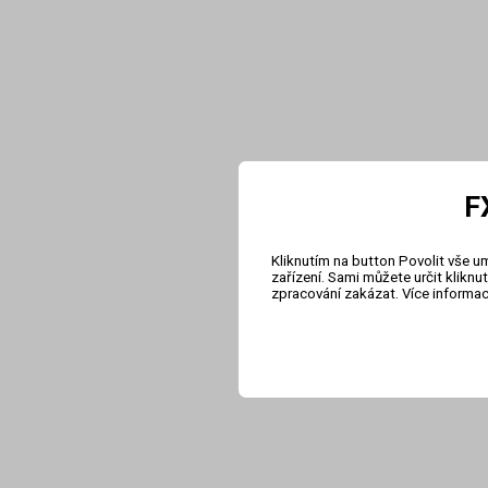
F
Kliknutím na button Povolit vše u
zařízení. Sami můžete určit klikn
zpracování zakázat. Více informa