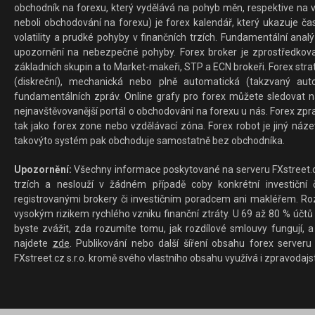
obchodník na forexu, který vydělává na pohyb měn, respektive na v
neboli obchodování na forexu) je forex kalendář, který ukazuje č
volatility a prudké pohyby v finančních trzích. Fundamentální ana
upozornění na nebezpečné pohyby. Forex broker je zprostředkov
základních skupin a to Market-makeři, STP a ECN brokeři. Forex stra
(diskreční), mechanická nebo plně automatická (takzvaný aut
fundamentálních zpráv. Online grafy pro forex můžete sledovat na 
nejnavštěvovanější portál o obchodování na forexu u nás. Forex zprav
tak jako forex zone nebo vzdělávací zóna. Forex robot je jiný náz
takovýto systém pak obchoduje samostatně bez obchodníka.
Upozornění:
Všechny informace poskytované na serveru FXstreet.cz
trzích a neslouží v žádném případě coby konkrétní investiční č
registrovanými brokery či investičním poradcem ani makléřem. Rozd
vysokým rizikem rychlého vzniku finanční ztráty. U 69 až 80 % účtů 
byste zvážit, zda rozumíte tomu, jak rozdílové smlouvy fungují, a
najdete
zde
. Publikování nebo další šíření obsahu forex serveru
FXstreet.cz s.r.o. kromě svého vlastního obsahu využívá i zpravodajs