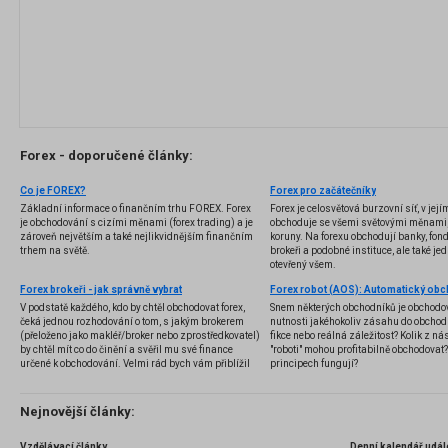
Forex - doporučené články:
Co je FOREX?
Forex pro začátečníky
Základní informace o finančním trhu FOREX. Forex
Forex je celosvětová burzovní síť, v jej
je obchodování s cizími měnami (forex trading) a je
obchoduje se všemi světovými měnami,
zároveň největším a také nejlikvidnějším finančním
koruny. Na forexu obchodují banky, fondy
trhem na světě.
brokeři a podobné instituce, ale také jedn
otevřený všem.
Forex brokeři - jak správně vybrat
V podstatě každého, kdo by chtěl obchodovat forex,
Snem některých obchodníků je obchodo
čeká jednou rozhodování o tom, s jakým brokerem
nutnosti jakéhokoliv zásahu do obchod
(přeloženo jako makléř/broker nebo zprostředkovatel)
fikce nebo reálná záležitost? Kolik z nás
by chtěl mít co do činění a svěřil mu své finance
"roboti" mohou profitabilně obchodovat
určené k obchodování. Velmi rád bych vám přiblížil
principech fungují?
problematiku výběru brokera, rozdíl mezi
jednotlivými typy brokerů a v neposlední řadě uvedu
několik příkladů nejznámějších z nich.
Nejnovější články:
Vzdělávací články
Denní kalendář udál