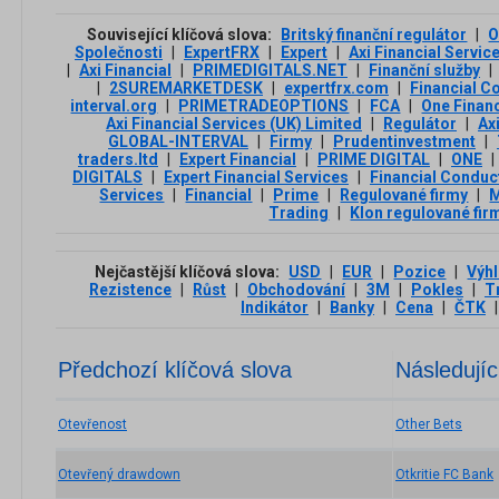
Související klíčová slova:
Britský finanční regulátor
|
O
Společnosti
|
ExpertFRX
|
Expert
|
Axi Financial Servic
|
Axi Financial
|
PRIMEDIGITALS.NET
|
Finanční služby
|
|
2SUREMARKETDESK
|
expertfrx.com
|
Financial C
interval.org
|
PRIMETRADEOPTIONS
|
FCA
|
One Finan
Axi Financial Services (UK) Limited
|
Regulátor
|
Ax
GLOBAL-INTERVAL
|
Firmy
|
Prudentinvestment
|
traders.ltd
|
Expert Financial
|
PRIME DIGITAL
|
ONE
|
DIGITALS
|
Expert Financial Services
|
Financial Conduct
Services
|
Financial
|
Prime
|
Regulované firmy
|
M
Trading
|
Klon regulované fir
Nejčastější klíčová slova:
USD
|
EUR
|
Pozice
|
Výh
Rezistence
|
Růst
|
Obchodování
|
3М
|
Pokles
|
T
Indikátor
|
Banky
|
Cena
|
ČTK
|
Předchozí klíčová slova
Následujíc
Otevřenost
Other Bets
Otevřený drawdown
Otkritie FC Bank