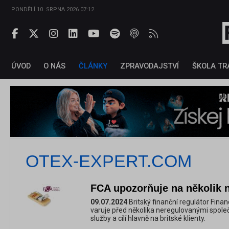
PONDĚLÍ 10. SRPNA 2026 07:12
ÚVOD
O NÁS
ČLÁNKY
ZPRAVODAJSTVÍ
ŠKOLA TR
OTEX-EXPERT.COM
FCA upozorňuje na několik 
09.07.2024
Britský finanční regulátor Fina
varuje před několika neregulovanými společ
služby a cílí hlavně na britské klienty.