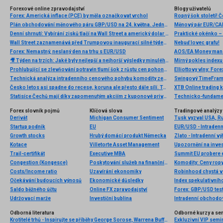
Forexové online zpravodajství
Blogy uživatelů
Forex: Americká inflace (PCE) by měla označkovat vrchol
Ropný šok století! 
Plán obchodování měnového páru GBP/USD na 24. května. Jednoduché tipy pro začátečníky
Měnový pár EUR/CAD
Denní shrnutí: Vybírání zisků tlačí na Wall Street a americký dolar roste
Wall Street zaznamenává před Trumpovou inaugurací silné týdenní výsledky. Americký akciový trh je v Den Martina Luthera Kinga zavřený
Nebuď lovec grafu!
Forex: Nemastný, neslaný den na trhu s EUR/USD
AOS/EA Money man
🎥 Týden na trzích: Jaké byly nejlepší a nejhorší výsledky minulého týdne? Zhodnocení výsledkové sezóny
Prohlubující se zlevňování potravin tlumí šok z růstu cen pohonných hmot, inflace ale i tak zrychlí ke třem procentům. ČNB ale zatím bude vyčkávat
Technická analýza intradenního cenového pohybu komodity zemní plyn, pondělí 19. srpna 2024
Swingový TimeFrame 
Česko letos asi spadne do recese, koruna ale přesto dále sílí. To je ale paradoxy
XTB Online trading 
Statisíce Čechů mají díky zapomenutým akciím z kuponové privatizace stále šanci získat peníze, se kterými nepočítali. Jejich nalezení i prodej lze díky službě Zapomenuté miliardy vyřešit rychle a snadno online.
Forex slovník pojmů
Klíčová slova
Tradingové analýzy 
Derivát
Michigan Consumer Sentiment
Tusk vyzval USA, Ru
Startup podnik
EU
EUR/USD - Intradenn
Growth stocks
Hrubý domácí produkt Německa
Zlato - Intradenní v
Kotace
Villetorte Asset Management
Upozornění na invest
Trail-certifikát
Executive MBA
Summit EU probere 
Congestion (Kongesce)
Poskytování služeb na finančním trhu
Komodity: Ceny rop
Costs/Income ratio
Uzavírání ekonomiky
Robinhood chystá v
Očekávání budoucích výnosů
Ekonomické důsledky
Index spekulativníh
Saldo běžného účtu
Online FX zpravodajství
Forex: GBP/USD tes
Udržovací marže
Investiční bublina
Intradenní obchodo
Odborná literatura
Odborné kurzy a se
Krotitelé trhů - Inspirujte se příběhy George Sorose, Warrena Buffetta a Paula Volckera
Exkluzivní VIP semi