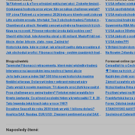
🚀 FXstreet.cz & eToro přinášejí exkluzivní akci: Získejte 6měsíční členství ve VIP zóně ZDARMA
V USA inflační očeká
Očekávaná hodnota prop výzvy: Kdy se nákup challenge vyplatí?
V USA spotřebitelsk
VIP zóna FXstreet.cz v červenci 2026 byla pro klienty opět zisková
V USA maloobchodní
Léto v plném proudu, trhy také: Top 3 obchody traderů Fintokei na indexech a zlatě
V eurozóně hrubý d
Chamtivost a strach: Největší cenové pohyby na finančních trzích (červenec 2026)
Guvernérka RBA Mic
Káva na rozcestí. Přinese rekordní úroda další pokles cen?
V USA aukce 30letý
Stvořil elitní klub, kde Ameriku obral o 65 miliard. Madoff řídil největší Ponzi dějin
V USA žádosti o po
Akcie, dolar, bitcoin, zlato, ropa: Začíná to!
V USA index PPI
Historická data, kde je získat, jak připojit svého data providera do MultiCharts a proč je budeme potřebovat? (4. díl)
V Británii hrubý do
Jak obchodují profíci: Fibonacci trading - systém úspěšných traderů
Na Novém Zélandu i
Blogy uživatelů
Forexové online zp
Tajemství Fibonacci retracementu, které mění výsledky traderů
Intervence na japonském jenu neohrozí tamní akcie
Je to tady zase a index S&P 500 trhá nová historická maxima
Nedělní příprava: Dolarový index + vybrané měnové páry
Zlato vyráží k novým maximům: Tři důvody, proč žlutý kov opět dominuje
Nízká hladina Rýna 
Prop challenge pro swing tradery? Fintokei mění pravidla hry
Pozitivní vývoj na Wa
Krypto šeptanda: Co přinesl poslední týden v kryptosvětě (7. 8. 2026)
Frankfurtská burza 
Tato legenda čeká krach jako v roce 1987!
Dosáhne SpaceX do roku 2030 tržeb ve výši 1 bilionu dolarů?
Analýza DAX, Nasdaq, EUR/USD: Zlepšený sentiment poslal DAX na nová maxima
Naposledy čtené: