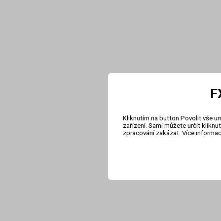
F
Kliknutím na button Povolit vše u
zařízení. Sami můžete určit klikn
zpracování zakázat. Více informa