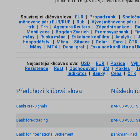
procenta na 64,03 RUB, a byla tak nejslabší
Související klíčová slova:
EUR
|
Propad rublu
|
Společn
měnového páru EUR/RUB
|
Rubl
|
Vývoj měnového páru
|
trh
|
Trh
|
Agentura Reuters
|
Západní sankce
|
Ba
Mobilizace
|
Bogdan Zvarich
|
Promsvyazbank
|
Fi
měny
|
Ruská měna
|
Eskalace konfliktu
|
Analytik
|
hospodářství
|
Měna
|
Situace
|
Dolar
|
Euro
|
ČTK
Měny
|
MT4
|
Denní graf
|
Eskalace konfliktu na U
Nejčastější klíčová slova:
USD
|
EUR
|
Pozice
|
Výh
Rezistence
|
Růst
|
Obchodování
|
3М
|
Pokles
|
T
Indikátor
|
Banky
|
Cena
|
ČTK
|
Předchozí klíčová slova
Následujíc
BankForexSignals
BANKIS ASSETS
Bank forex trading
BANKIS ASSETS 
Bank for International Settlement
Bankman-Fried