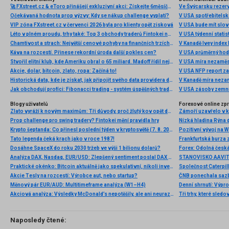
🚀 FXstreet.cz & eToro přinášejí exkluzivní akci: Získejte 6měsíční členství ve VIP zóně ZDARMA
Ve Švýcarsku rezer
Očekávaná hodnota prop výzvy: Kdy se nákup challenge vyplatí?
V USA spotřebitelsk
VIP zóna FXstreet.cz v červenci 2026 byla pro klienty opět zisková
V USA bude mít slo
Léto v plném proudu, trhy také: Top 3 obchody traderů Fintokei na indexech a zlatě
V USA týdenní statist
Chamtivost a strach: Největší cenové pohyby na finančních trzích (červenec 2026)
V Kanadě Ivey index
Káva na rozcestí. Přinese rekordní úroda další pokles cen?
V USA průměrný hod
Stvořil elitní klub, kde Ameriku obral o 65 miliard. Madoff řídil největší Ponzi dějin
V USA míra nezaměs
Akcie, dolar, bitcoin, zlato, ropa: Začíná to!
V USA NFP report z
Historická data, kde je získat, jak připojit svého data providera do MultiCharts a proč je budeme potřebovat? (4. díl)
V Kanadě míra neza
Jak obchodují profíci: Fibonacci trading - systém úspěšných traderů
V USA zásoby zemní
Blogy uživatelů
Forexové online zp
Zlato vyráží k novým maximům: Tři důvody, proč žlutý kov opět dominuje
Prop challenge pro swing tradery? Fintokei mění pravidla hry
Nízká hladina Rýna 
Krypto šeptanda: Co přinesl poslední týden v kryptosvětě (7. 8. 2026)
Pozitivní vývoj na Wa
Tato legenda čeká krach jako v roce 1987!
Frankfurtská burza 
Dosáhne SpaceX do roku 2030 tržeb ve výši 1 bilionu dolarů?
Analýza DAX, Nasdaq, EUR/USD: Zlepšený sentiment poslal DAX na nová maxima
Praktické okénko: Bitcoin aktuálně jako spekulativní, nikoli investiční aktivum
Akcie Tesly na rozcestí: Výrobce aut, nebo startup?
Měnový pár EUR/AUD: Multitimeframe analýza (W1–H4)
Denní shrnutí: Výpro
Akciová analýza: Výsledky McDonald’s nepotěšily, ale ani neurazily. Jakou vizi společnost prezentovala?
Tři trhy, které sledo
Naposledy čtené: