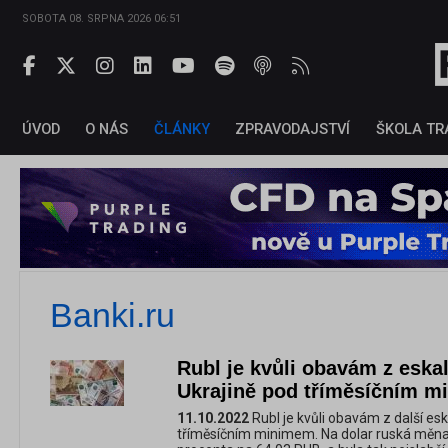
SOBOTA 08. SRPNA 2026 06:51
ÚVOD
O NÁS
ČLÁNKY
ZPRAVODAJSTVÍ
ŠKOLA TR
Banki.ru
Rubl je kvůli obavám z eskal
Ukrajině pod tříměsíčním 
11.10.2022
Rubl je kvůli obavám z další esk
tříměsíčním minimem. Na dolar ruská měna