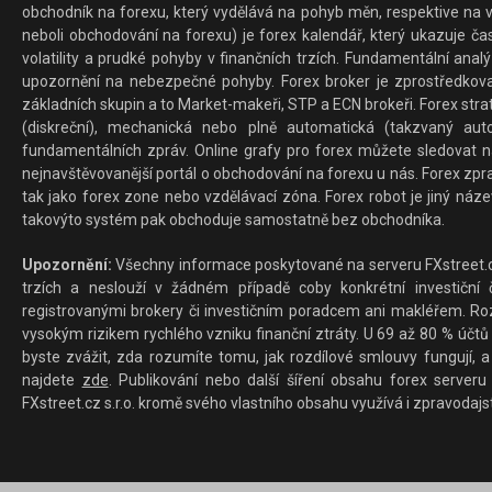
obchodník na forexu, který vydělává na pohyb měn, respektive na v
neboli obchodování na forexu) je forex kalendář, který ukazuje č
volatility a prudké pohyby v finančních trzích. Fundamentální ana
upozornění na nebezpečné pohyby. Forex broker je zprostředkov
základních skupin a to Market-makeři, STP a ECN brokeři. Forex stra
(diskreční), mechanická nebo plně automatická (takzvaný aut
fundamentálních zpráv. Online grafy pro forex můžete sledovat na 
nejnavštěvovanější portál o obchodování na forexu u nás. Forex zprav
tak jako forex zone nebo vzdělávací zóna. Forex robot je jiný náz
takovýto systém pak obchoduje samostatně bez obchodníka.
Upozornění:
Všechny informace poskytované na serveru FXstreet.cz
trzích a neslouží v žádném případě coby konkrétní investiční č
registrovanými brokery či investičním poradcem ani makléřem. Rozd
vysokým rizikem rychlého vzniku finanční ztráty. U 69 až 80 % účtů 
byste zvážit, zda rozumíte tomu, jak rozdílové smlouvy fungují, a
najdete
zde
. Publikování nebo další šíření obsahu forex serveru
FXstreet.cz s.r.o. kromě svého vlastního obsahu využívá i zpravodajs