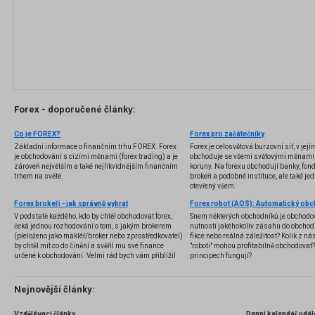
Forex - doporučené články:
Co je FOREX?
Forex pro začátečníky
Základní informace o finančním trhu FOREX. Forex
Forex je celosvětová burzovní síť, v jej
je obchodování s cizími měnami (forex trading) a je
obchoduje se všemi světovými měnami,
zároveň největším a také nejlikvidnějším finančním
koruny. Na forexu obchodují banky, fondy
trhem na světě.
brokeři a podobné instituce, ale také jedn
otevřený všem.
Forex brokeři - jak správně vybrat
V podstatě každého, kdo by chtěl obchodovat forex,
Snem některých obchodníků je obchodo
čeká jednou rozhodování o tom, s jakým brokerem
nutnosti jakéhokoliv zásahu do obchod
(přeloženo jako makléř/broker nebo zprostředkovatel)
fikce nebo reálná záležitost? Kolik z nás
by chtěl mít co do činění a svěřil mu své finance
"roboti" mohou profitabilně obchodovat
určené k obchodování. Velmi rád bych vám přiblížil
principech fungují?
problematiku výběru brokera, rozdíl mezi
jednotlivými typy brokerů a v neposlední řadě uvedu
několik příkladů nejznámějších z nich.
Nejnovější články:
Vzdělávací články
Denní kalendář udál