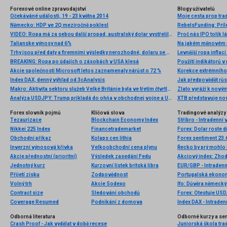
Forexové online zpravodajství
Blogy uživatelů
Očekáváné události, 19 - 23 května 2014
Německo: HDP ve 2Q meziročně poklesl
RebelsFunding: Príle
VIDEO: Ropa má za sebou další propad, australský dolar vystřelil vzhůru po zasedání RBA
Talianske výnosy nad 6%
Na jakém měnovém p
Trhy jsou před daty a firemními výsledky nerozhodné, dolaru se ovšem daří
Levnější ropa inflaci
BREAKING: Ropa po údajích o zásobách v USA klesá
Použití indikátorů
Akcie společnosti Microsoft letos zaznamenaly nárůst o 72 %
Korekce extrémního 
Index DAX, denný výhľad od 3cAnalysis
Jak předpovědět růst
Makro: Aktivita sektoru služeb Velké Británie byla ve třetím čtvrtletí nejvyšší od roku 1997
Analýza USDJPY: Trump prikladá do ohňa v obchodnej vojne a USDJPY sa odrazil od 109.00
XTB představuje no
Forex slovník pojmů
Klíčová slova
Tradingové analýzy 
Tezaurizace
Blockchain Economy Index
Stříbro - Intradenní
Nikkei 225 Index
Financetrademarket
Forex: Dolar roste 
Obchodní příkaz
Kolaps cen lithia
Forex sentiment 23.
Inverzní výnosová křivka
Velkoobchodní cena plynu
Řecko by prý mohlo
Akcie přednostní (prioritní)
Výsledek zasedání Fedu
Akciový index: Zhod
Jednotný kurz
Kurzovní lístek britská libra
EUR/GBP - Intradenn
Přijetí zisku
Zodpovědnost
Portugalská ekonom
Volný trh
Akcie Sodexo
Ifo: Důvěra německý
Contract size
Sledování obchodů
Forex: Otestuje US
Coverage Resumed
Podnikání z domova
Index DAX - Intraden
Odborná literatura
Odborné kurzy a se
Crash Proof - Jak vydělat v době recese
Juniorská škola tradi