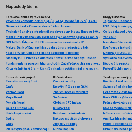
Naposledy čtené:
Forexové online zpravodajství
Blogy uživatelů
Vývoj cen komodit: Zemní plyn (-1,74 %), stříbro (-0,77 %), pšenice (-0,73 %)
Tajemství Fibonacci
Německá banka Commerzbank žádá o licenci
USD ďalej dominuje
Technická analýza intradenního pohybu ceny indexu Nasdaq 100, čtvrtek 24. října 2024
Co lze čekat od vývo
Makro: Příliv kapitálu do dlouhodobých cenných papírů dosáhl v lednu pouze 7,3 mld. dolarů v USA
Yen dolů!
BREAKING: Údaje o HDP EU mírně nad očekáváním! 📈💶
Investovať do akcií 
Makro: Bank of England hlasovala v únoru jednotně, zápis
Konfluence faktor
Fears of weak Chinese demand cause oil to decline
Stability in Oil Prices as Attention Shifts Back to Supply Outlook
Výhľad na eurové m
Fundamenty na ropnom trhu sa otočili. Zatiaľ však ostávajú v rovnováhe.
Něco o Slovensku
Káva ztrácí téměř 3 % 📉 StoneX odhaduje vyšší produkci v sezóně 2026/27
Potvrdí Nvidia svo
Forex slovník pojmů
Klíčová slova
Tradingové analýzy 
Transformovaný fond
Časové rozdíly
Růst čínské ekonomi
Grafy
Největší IPO v roce 2024
Swingové obchodová
Výchozí bod
Značení breaku struktury
Ropa Brent
Směrnice
Penzijní fond
Globální CFD indexy
Průmyslová výroba 
Saldo běžného účtu
Klíčový údaj
USA se vyhnou rizik
Lhůta k upisování
Rebalancování indexů
Inflace v eurozóně s
Swing
Nakupovat státní dluhopisy
Analýza hlavních m
Grafy
Zlepšit v tradingu
Forex: Technická a
Rizikový kapitál (Venture capital)
Michal Kapitán
Ukrajinská hřivna p