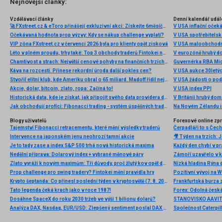
Nejnovější články:
Vzdělávací články
Denní kalendář udál
🚀 FXstreet.cz & eToro přinášejí exkluzivní akci: Získejte 6měsíční členství ve VIP zóně ZDARMA
V USA inflační očeká
Očekávaná hodnota prop výzvy: Kdy se nákup challenge vyplatí?
V USA spotřebitelsk
VIP zóna FXstreet.cz v červenci 2026 byla pro klienty opět zisková
V USA maloobchodní
Léto v plném proudu, trhy také: Top 3 obchody traderů Fintokei na indexech a zlatě
V eurozóně hrubý d
Chamtivost a strach: Největší cenové pohyby na finančních trzích (červenec 2026)
Guvernérka RBA Mic
Káva na rozcestí. Přinese rekordní úroda další pokles cen?
V USA aukce 30letý
Stvořil elitní klub, kde Ameriku obral o 65 miliard. Madoff řídil největší Ponzi dějin
V USA žádosti o po
Akcie, dolar, bitcoin, zlato, ropa: Začíná to!
V USA index PPI
Historická data, kde je získat, jak připojit svého data providera do MultiCharts a proč je budeme potřebovat? (4. díl)
V Británii hrubý do
Jak obchodují profíci: Fibonacci trading - systém úspěšných traderů
Na Novém Zélandu i
Blogy uživatelů
Forexové online zp
Tajemství Fibonacci retracementu, které mění výsledky traderů
Intervence na japonském jenu neohrozí tamní akcie
Je to tady zase a index S&P 500 trhá nová historická maxima
Nedělní příprava: Dolarový index + vybrané měnové páry
Zlato vyráží k novým maximům: Tři důvody, proč žlutý kov opět dominuje
Nízká hladina Rýna 
Prop challenge pro swing tradery? Fintokei mění pravidla hry
Pozitivní vývoj na Wa
Krypto šeptanda: Co přinesl poslední týden v kryptosvětě (7. 8. 2026)
Frankfurtská burza 
Tato legenda čeká krach jako v roce 1987!
Dosáhne SpaceX do roku 2030 tržeb ve výši 1 bilionu dolarů?
Analýza DAX, Nasdaq, EUR/USD: Zlepšený sentiment poslal DAX na nová maxima