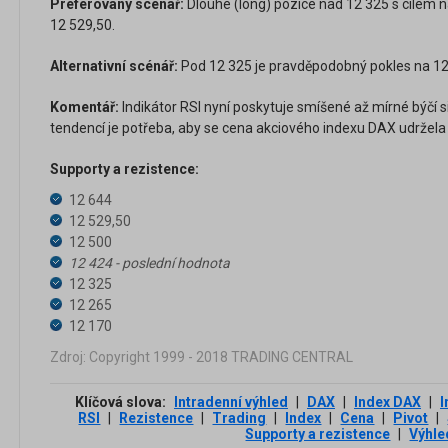
Preferovaný scénář:
Dlouhé (long) pozice nad 12 325 s cílem n
12 529,50.
Alternativní scénář:
Pod 12 325 je pravděpodobný pokles na 12 
Komentář:
Indikátor RSI nyní poskytuje smíšené až mírné býčí s
tendencí je potřeba, aby se cena akciového indexu DAX udržela
Supporty a rezistence:
12 644
12 529,50
12 500
12 424 - poslední hodnota
12 325
12 265
12 170
Zdroj: Copyright 1999 - 2018 TRADING CENTRAL
Klíčová slova:
Intradenní výhled
|
DAX
|
Index DAX
|
I
RSI
|
Rezistence
|
Trading
|
Index
|
Cena
|
Pivot
|
Supporty a rezistence
|
Výhle