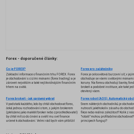
Forex - doporučené články:
Co je FOREX?
Forex pro začátečníky
Základní informace o finančním trhu FOREX. Forex
Forex je celosvětová burzovní síť, v jej
je obchodování s cizími měnami (forex trading) a je
obchoduje se všemi světovými měnami,
zároveň největším a také nejlikvidnějším finančním
koruny. Na forexu obchodují banky, fondy
trhem na světě.
brokeři a podobné instituce, ale také jedn
otevřený všem.
Forex brokeři - jak správně vybrat
V podstatě každého, kdo by chtěl obchodovat forex,
Snem některých obchodníků je obchodo
čeká jednou rozhodování o tom, s jakým brokerem
nutnosti jakéhokoliv zásahu do obchod
(přeloženo jako makléř/broker nebo zprostředkovatel)
fikce nebo reálná záležitost? Kolik z nás
by chtěl mít co do činění a svěřil mu své finance
"roboti" mohou profitabilně obchodovat
určené k obchodování. Velmi rád bych vám přiblížil
principech fungují?
problematiku výběru brokera, rozdíl mezi
jednotlivými typy brokerů a v neposlední řadě uvedu
několik příkladů nejznámějších z nich.