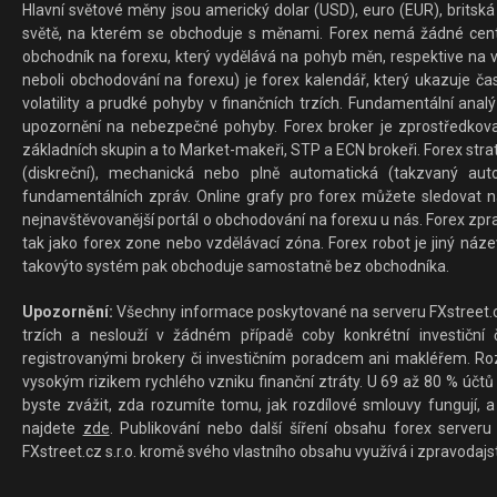
Hlavní světové měny jsou americký dolar (USD), euro (EUR), britská 
světě, na kterém se obchoduje s měnami. Forex nemá žádné centrál
obchodník na forexu, který vydělává na pohyb měn, respektive na v
neboli obchodování na forexu) je forex kalendář, který ukazuje č
volatility a prudké pohyby v finančních trzích. Fundamentální ana
upozornění na nebezpečné pohyby. Forex broker je zprostředkov
základních skupin a to Market-makeři, STP a ECN brokeři. Forex stra
(diskreční), mechanická nebo plně automatická (takzvaný aut
fundamentálních zpráv. Online grafy pro forex můžete sledovat na 
nejnavštěvovanější portál o obchodování na forexu u nás. Forex zprav
tak jako forex zone nebo vzdělávací zóna. Forex robot je jiný náz
takovýto systém pak obchoduje samostatně bez obchodníka.
Upozornění:
Všechny informace poskytované na serveru FXstreet.cz
trzích a neslouží v žádném případě coby konkrétní investiční č
registrovanými brokery či investičním poradcem ani makléřem. Rozd
vysokým rizikem rychlého vzniku finanční ztráty. U 69 až 80 % účtů 
byste zvážit, zda rozumíte tomu, jak rozdílové smlouvy fungují, a
najdete
zde
. Publikování nebo další šíření obsahu forex serveru
FXstreet.cz s.r.o. kromě svého vlastního obsahu využívá i zpravodajs