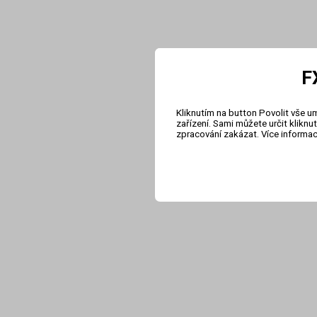
F
Kliknutím na button Povolit vše u
zařízení. Sami můžete určit klikn
zpracování zakázat. Více informa