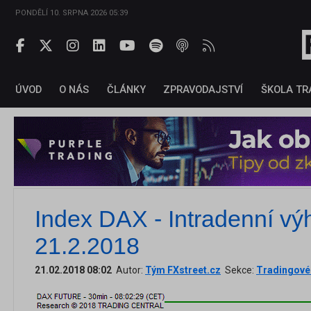
PONDĚLÍ 10. SRPNA 2026 05:39
ÚVOD
O NÁS
ČLÁNKY
ZPRAVODAJSTVÍ
ŠKOLA TR
Index DAX - Intradenní vý
21.2.2018
21.02.2018 08:02
Autor:
Tým FXstreet.cz
Sekce:
Tradingové 