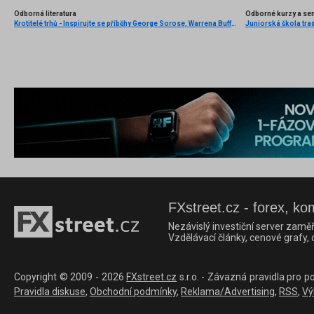
Odborná literatura
Odborné kurzy a se
Krotitelé trhů - Inspirujte se příběhy George Sorose, Warrena Buffetta a Paula Volckera
Juniorská škola tradi
FXstreet.cz - forex, ko
Nezávislý investiční server zaměř
Vzdělávací články, cenové grafy,
Copyright © 2009 - 2026
FXstreet.cz
s.r.o. - Závazná pravidla pro p
Pravidla diskuse
,
Obchodní podmínky
,
Reklama/Advertising
,
RSS
,
Vý