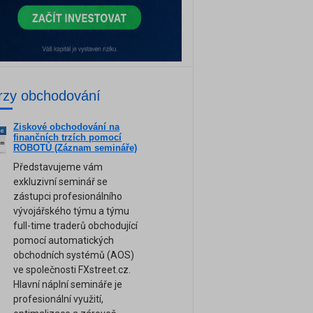
rzy obchodování
Ziskové obchodování na
ne
finančních trzích pomocí
am
ROBOTŮ (Záznam semináře)
Představujeme vám
exkluzivní seminář se
zástupci profesionálního
vývojářského týmu a týmu
full-time traderů obchodující
pomocí automatických
obchodních systémů (AOS)
ve společnosti FXstreet.cz.
Hlavní náplní semináře je
profesionální využití,