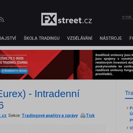
DAJSTVÍ
ŠKOLA TRADINGU
VZDĚLÁVÁNÍ
NÁSTROJE
F
urex) - Intradenní
Tr
6
P
Ú
t.cz
Sekce:
Tradingové analýzy a zprávy
Tisk
p
V