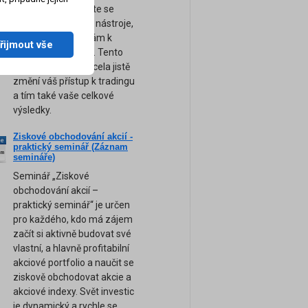
obchodování. Přijďte se
naučit ty nejsilnější nástroje,
tipy a rady, které vám k
řijmout vše
úspěchu pomohou. Tento
unikátní seminář zcela jistě
změní váš přístup k tradingu
a tím také vaše celkové
výsledky.
Ziskové obchodování akcií -
ne
praktický seminář (Záznam
am
semináře)
Seminář „Ziskové
obchodování akcií –
praktický seminář“ je určen
pro každého, kdo má zájem
začít si aktivně budovat své
vlastní, a hlavně profitabilní
akciové portfolio a naučit se
ziskově obchodovat akcie a
akciové indexy. Svět investic
je dynamický a rychle se