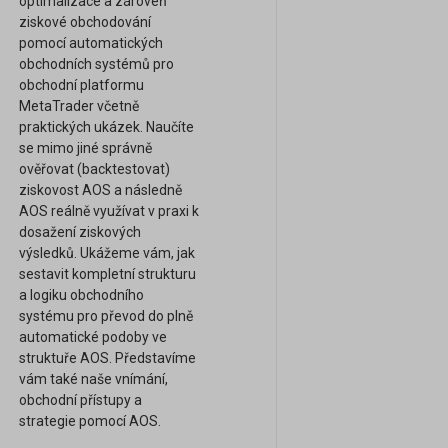
optimalizace a zároveň
ziskové obchodování
pomocí automatických
obchodních systémů pro
obchodní platformu
MetaTrader včetně
praktických ukázek. Naučíte
se mimo jiné správně
ověřovat (backtestovat)
ziskovost AOS a následně
AOS reálně využívat v praxi k
dosažení ziskových
výsledků. Ukážeme vám, jak
sestavit kompletní strukturu
a logiku obchodního
systému pro převod do plně
automatické podoby ve
struktuře AOS. Představíme
vám také naše vnímání,
obchodní přístupy a
strategie pomocí AOS.