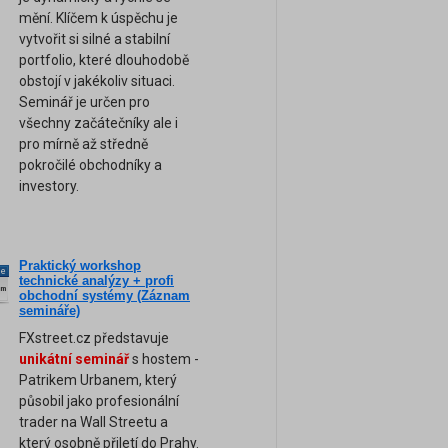
mění. Klíčem k úspěchu je
vytvořit si silné a stabilní
portfolio, které dlouhodobě
obstojí v jakékoliv situaci.
Seminář je určen pro
všechny začátečníky ale i
pro mírně až středně
pokročilé obchodníky a
investory.
Praktický workshop
ne
technické analýzy + profi
am
obchodní systémy (Záznam
semináře)
FXstreet.cz představuje
unikátní seminář
s hostem -
Patrikem Urbanem, který
působil jako profesionální
trader na Wall Streetu a
který osobně přiletí do Prahy.