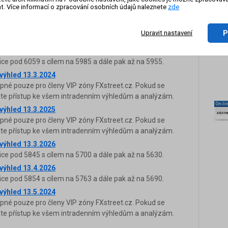
upné pouze pro členy VIP zóny FXstreet.cz. Pokud se
t. Více informací o zpracování osobních údajů naleznete
zde
káte přístup ke všem intradenním výhledům a analýzám.
 výhled 13.2.2025
P
Upravit nastavení
ce nad 5452 s cílem na 5494 a dále pak až na 5519.
 výhled 13.2.2026
ice pod 6059 s cílem na 5985 a dále pak až na 5955.
 výhled 13.3.2024
upné pouze pro členy VIP zóny FXstreet.cz. Pokud se
káte přístup ke všem intradenním výhledům a analýzám.
On-li
 výhled 13.3.2025
zázn
upné pouze pro členy VIP zóny FXstreet.cz. Pokud se
káte přístup ke všem intradenním výhledům a analýzám.
 výhled 13.3.2026
ice pod 5845 s cílem na 5700 a dále pak až na 5630.
 výhled 13.4.2026
ice pod 5854 s cílem na 5763 a dále pak až na 5690.
 výhled 13.5.2024
upné pouze pro členy VIP zóny FXstreet.cz. Pokud se
káte přístup ke všem intradenním výhledům a analýzám.