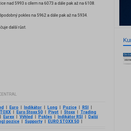
ice nad 5993 s cílem na 6073 a dále pak až na 6108.
ěpodobný pokles na 5962 a dále pak až na 5934.
čuje další růst.
Ku
On-li
zázn
G CENTRAL
ed
|
Euro
|
Indikátor
|
Long
|
Pozice
|
RSI
|
STOXX
|
Euro Stoxx 50
|
Pivot
|
Stoxx
|
Trading
|
Eurex
|
Výhled
|
Pokles
|
Indikátor RSI
|
Další
ng) pozice
|
Supporty
|
EURO STOXX 50
|