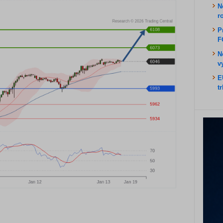
N
r
P
F
N
v
E
t