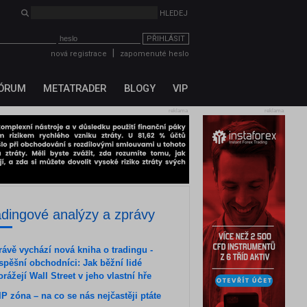
HLEDEJ
PŘIHLÁSIT
|
nová registrace
zapomenuté heslo
ÓRUM
METATRADER
BLOGY
VIP
reklama
reklama
adingové analýzy a zprávy
rávě vychází nová kniha o tradingu -
spěšní obchodníci: Jak běžní lidé
orážejí Wall Street v jeho vlastní hře
IP zóna – na co se nás nejčastěji ptáte