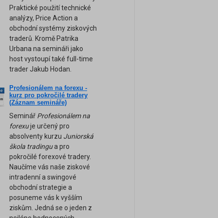
Praktické použití technické
analýzy, Price Action a
obchodní systémy ziskových
traderů. Kromě Patrika
Urbana na semináři jako
host vystoupí také full-time
trader Jakub Hodan.
Profesionálem na forexu -
ne
kurz pro pokročilé tradery
am
(Záznam semináře)
Seminář
Profesionálem na
forexu
je určený pro
absolventy kurzu
Juniorská
škola tradingu
a pro
pokročilé forexové tradery.
Naučíme vás naše ziskové
intradenní a swingové
obchodní strategie a
posuneme vás k vyšším
ziskům. Jedná se o jeden z