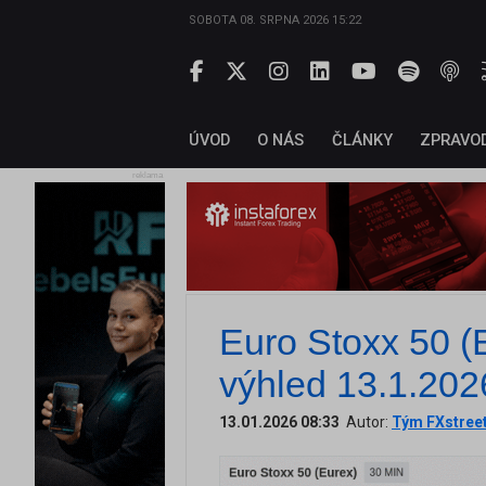
SOBOTA 08. SRPNA 2026 15:22
ÚVOD
O NÁS
ČLÁNKY
ZPRAVO
reklama
Euro Stoxx 50 (E
výhled 13.1.202
13.01.2026 08:33
Autor:
Tým FXstree