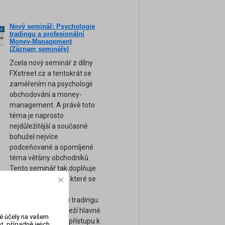
Nový seminář: Psychologie
ne
tradingu a profesionální
am
Money-Management
(Záznam semináře)
Zcela nový seminář z dílny
FXstreet.cz a tentokrát se
zaměřením na psychologii
obchodování a money-
management. A právě toto
téma je naprosto
nejdůležitější a současně
bohužel nejvíce
podceňované a opomíjené
téma většiny obchodníků.
Tento seminář tak doplňuje
naše ostatní kurzy, které se
zaměřují spíše na
technickou stránku tradingu.
Úspěch tradera záleží hlavně
vé účely na vašem
na jeho psychice a přístupu k
, případně jejich