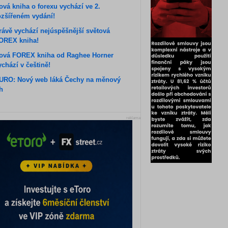
ová kniha o forexu vychází ve 2.
ozšířeném vydání!
rávě vychází nejúspěšnější světová
OREX kniha!
ová FOREX kniha od Raghee Horner
ychází v češtině!
URO: Nový web láká Čechy na měnový
rh
reklama