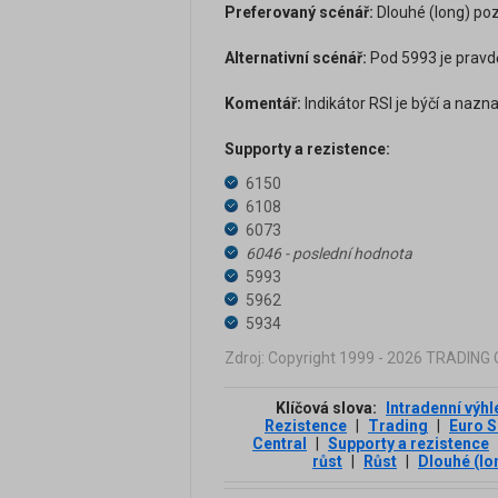
Preferovaný scénář:
Dlouhé (long) poz
Alternativní scénář:
Pod 5993 je pravd
Komentář:
Indikátor RSI je býčí a nazna
Supporty a rezistence:
6150
6108
6073
6046 - poslední hodnota
5993
5962
5934
Zdroj: Copyright 1999 - 2026 TRADIN
Klíčová slova:
Intradenní výhl
Rezistence
|
Trading
|
Euro 
Central
|
Supporty a rezistence
růst
|
Růst
|
Dlouhé (lo