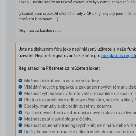
někdo ... nevíte kdo by mi takové ověření aby byly němci spokojení uděl
(zkoušel jsem si založit účet účet tady v ČR u highsky aby jsem měl 
prosíkem k němcům ... )
Díky moc za každou radu ...
Jste na diskusním fóru jako nepřihlášený uživatel a Vaše fun
uživatel. Nejste-li registrován/a klikněte pro
bezplatnou regist
Registrací na FXstreet.cz můžete získat:
Možnost diskutovat s ostatními tradery.
Vkládání nových příspěvků a zakládání nových témat v dis
Možnost vyhledávání v tomto velmi rozsáhlém diskusním f
Přístup k uzamčeným odborným článkům, sekcím a školy f
Ebooky, manuály a obchodní systémy zdarma.
Zasílání newsletterů a informací o nových akcích a aktivitá
Možnost psát vlastní blogy a články.
Možnost objednání tradingových knih, seminářů nebo VIP 
Další přínosné informace z oblasti obchodování na forexu.