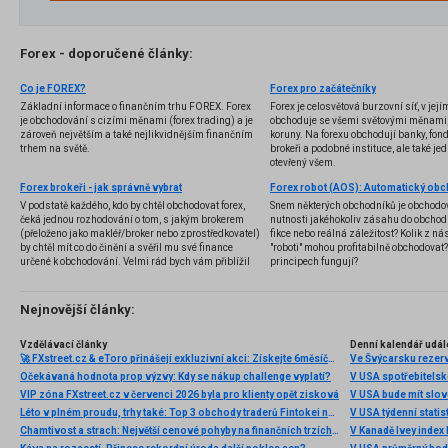
Forex - doporučené články:
Co je FOREX?
Forex pro začátečníky
Základní informace o finančním trhu FOREX. Forex
Forex je celosvětová burzovní síť, v jej
je obchodování s cizími měnami (forex trading) a je
obchoduje se všemi světovými měnami,
zároveň největším a také nejlikvidnějším finančním
koruny. Na forexu obchodují banky, fondy
trhem na světě.
brokeři a podobné instituce, ale také jedn
otevřený všem.
Forex brokeři - jak správně vybrat
V podstatě každého, kdo by chtěl obchodovat forex,
Snem některých obchodníků je obchodo
čeká jednou rozhodování o tom, s jakým brokerem
nutnosti jakéhokoliv zásahu do obchod
(přeloženo jako makléř/broker nebo zprostředkovatel)
fikce nebo reálná záležitost? Kolik z nás
by chtěl mít co do činění a svěřil mu své finance
"roboti" mohou profitabilně obchodovat
určené k obchodování. Velmi rád bych vám přiblížil
principech fungují?
problematiku výběru brokera, rozdíl mezi
jednotlivými typy brokerů a v neposlední řadě uvedu
několik příkladů nejznámějších z nich.
Nejnovější články:
Vzdělávací články
Denní kalendář udál
🚀 FXstreet.cz & eToro přinášejí exkluzivní akci: Získejte 6měsíční členství ve VIP zóně ZDARMA
Ve Švýcarsku rezer
Očekávaná hodnota prop výzvy: Kdy se nákup challenge vyplatí?
V USA spotřebitelsk
VIP zóna FXstreet.cz v červenci 2026 byla pro klienty opět zisková
V USA bude mít slo
Léto v plném proudu, trhy také: Top 3 obchody traderů Fintokei na indexech a zlatě
V USA týdenní statist
Chamtivost a strach: Největší cenové pohyby na finančních trzích (červenec 2026)
V Kanadě Ivey index