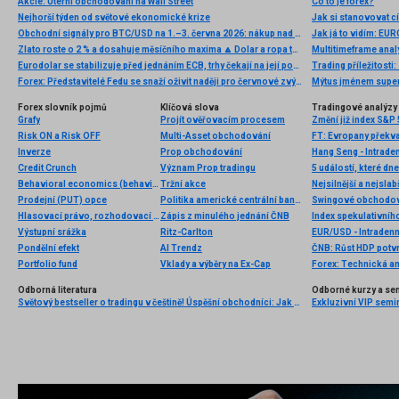
Akcie: Úterní obchodování na Wall Street
Co to je forex?
Nejhorší týden od světové ekonomické krize
Jak si stanovovat cí
Obchodní signály pro BTC/USD na 1.–3. června 2026: nákup nad 70 800 USD (odraz – 3/8 Murray)
Jak já to vidím: EU
Zlato roste o 2 % a dosahuje měsíčního maxima 🔼 Dolar a ropa táhnou kovy vzhůru
Multitimeframe ana
Eurodolar se stabilizuje před jednáním ECB, trhy čekají na její postoj k dluhopisům
Trading příležitost
Forex: Představitelé Fedu se snaží oživit naději pro červnové zvýšení sazeb
Mýtus jménem super
Forex slovník pojmů
Klíčová slova
Tradingové analýzy 
Grafy
Projít ověřovacím procesem
Změní již index S&P 
Risk ON a Risk OFF
Multi-Asset obchodování
Inverze
Prop obchodování
Hang Seng - Intrade
Credit Crunch
Význam Prop tradingu
5 událostí, které dn
Behavioral economics (behaviorální ekonomie)
Tržní akce
Nejsilnější a nejsla
Prodejní (PUT) opce
Politika americké centrální banky
Swingové obchodová
Hlasovací právo, rozhodovací právo
Zápis z minulého jednání ČNB
Index spekulativníh
Výstupní srážka
Ritz-Carlton
EUR/USD - Intradenn
Pondělní efekt
AI Trendz
ČNB: Růst HDP potv
Portfolio fund
Vklady a výběry na Ex-Cap
Forex: Technická a
Odborná literatura
Odborné kurzy a se
Světový bestseller o tradingu v češtině! Úspěšní obchodníci: Jak běžní lidé porážejí Wall Street v jeho vlastní hře
Exkluzivní VIP semi