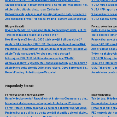
Káva na rozcestí. Přinese rekordní úroda další pokles cen?
V USA průměrný hod
Stvořil elitní klub, kde Ameriku obral o 65 miliard. Madoff řídil největší Ponzi dějin
V USA míra nezaměs
Akcie, dolar, bitcoin, zlato, ropa: Začíná to!
V USA NFP report z
Historická data, kde je získat, jak připojit svého data providera do MultiCharts a proč je budeme potřebovat? (4. díl)
V Kanadě míra neza
Jak obchodují profíci: Fibonacci trading - systém úspěšných traderů
V USA zásoby zemní
Blogy uživatelů
Forexové online zp
Krypto šeptanda: Co přinesl poslední týden v kryptosvětě (7. 8. 2026)
Dolar klesá po zveře
Tato legenda čeká krach jako v roce 1987!
Zlato posiluje téměř 
Dosáhne SpaceX do roku 2030 tržeb ve výši 1 bilionu dolarů?
Pražská burza v záv
Analýza DAX, Nasdaq, EUR/USD: Zlepšený sentiment poslal DAX na nová maxima
Index S&P 500 mírně 
Praktické okénko: Bitcoin aktuálně jako spekulativní, nikoli investiční aktivum
Akcie Tesly na rozcestí: Výrobce aut, nebo startup?
Měnový pár EUR/AUD: Multitimeframe analýza (W1–H4)
US OPEN: Mírný odra
Akciová analýza: Výsledky McDonald’s nepotěšily, ale ani neurazily. Jakou vizi společnost prezentovala?
Akcie Microsoftu zlomily 26 let starý rekord. Důvod překvapil i samotné investory
RebelsFunding: Príležitosť pre Vás je tu!
Americká nezaměstn
Naposledy čtené:
Forexové online zpravodajství
Blogy uživatelů
Ranní videokomentář: Republikánská reforma Obamacare v ohrožení, dolar reaguje dalším oslabením
Tak šel čas: 18 týde
Intradenní strategie pro začínající obchodníky na 12. března
Demo účet vs. Reáln
Forex: Páteční detaily prognózy a setkání s analytiky potvrzují politiku “opatrnosti”
Fintokei spojuje s
Pražská burza posílila, po ztrátové sérii skončily v zisku i akcie ČEZ
FED může dostat kor