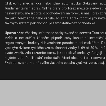
(diskreční), mechanická nebo plně automatická (takzvaný aut
fundamentálních zpráv. Online grafy pro forex můžete sledovat na 
nejnavštěvovanější portál o obchodování na forexu u nás. Forex zprav
tak jako forex zone nebo vzdělávací zóna. Forex robot je jiný náz
takovýto systém pak obchoduje samostatně bez obchodníka.
Upozornění:
Všechny informace poskytované na serveru FXstreet.cz
trzích a neslouží v žádném případě coby konkrétní investiční č
registrovanými brokery či investičním poradcem ani makléřem. Rozd
vysokým rizikem rychlého vzniku finanční ztráty. U 69 až 80 % účtů 
byste zvážit, zda rozumíte tomu, jak rozdílové smlouvy fungují, a
najdete
zde
. Publikování nebo další šíření obsahu forex serveru
FXstreet.cz s.r.o. kromě svého vlastního obsahu využívá i zpravodajs