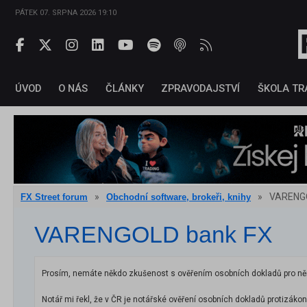
PÁTEK 07. SRPNA 2026 19:10
ÚVOD
O NÁS
ČLÁNKY
ZPRAVODAJSTVÍ
ŠKOLA TR
»
»
VARENGO
FX Street forum
Obchodní software, brokeři, knihy
VARENGOLD bank FX
Prosím, nemáte někdo zkušenost s ověřením osobních dokladů pro n
Notář mi řekl, že v ČR je notářské ověření osobních dokladů protizákonn