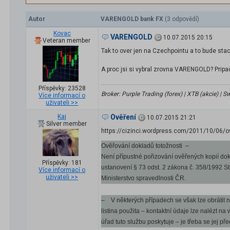
Autor
VARENGOLD bank FX
(3 odpovědí)
Kovac
VARENGOLD
10.07.2015 20:15
Veteran member
Tak to over jen na Czechpointu a to bude stac
A proc jsi si vybral zrovna VARENGOLD? Pripada
Příspěvky: 23528
Broker: Purple Trading (forex) | XTB (akcie) |
Více informací o
uživateli >>
Kaj
Ověření
10.07.2015 21:21
Silver member
https://cizinci.wordpress.com/2011/10/06/overo
Ověřování dokladů totožnosti –
Není přípustné pořizování ověřených kopií dok
Příspěvky: 181
ustanovení § 73 odst. 2 zákona č. 358/1992 Sb
Více informací o
uživateli >>
Ministerstvo spravedlnosti ČR.
– V některých případech se však lze obrátit na
listina použita – kontaktní údaje lze nalézt n
úřad tuto službu poskytuje – je třeba se jej př