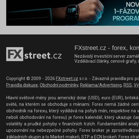
FXstreet.cz - forex, ko
Nezávislý investiční server zaměř
Vzdělávací články, cenové grafy,
Copyright © 2009 - 2026
FXstreet.cz
s.r.o. - Závazná pravidla pro p
Pravidla diskuse
,
Obchodní podmínky
,
Reklama/Advertising
,
RSS
,
Vý
Hlavní světové měny jsou americký dolar (USD), euro (EUR), britská 
světě, na kterém se obchoduje s měnami. Forex nemá žádné centrál
obchodník na forexu, který vydělává na pohyb měn, respektive na v
neboli obchodování na forexu) je forex kalendář, který ukazuje č
volatility a prudké pohyby v finančních trzích. Fundamentální ana
upozornění na nebezpečné pohyby. Forex broker je zprostředkov
základních skupin a to Market-makeři, STP a ECN brokeři. Forex stra