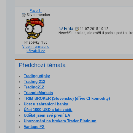
Pavel1_
Silver member
Finta
11.07.2015 10:12
Neověří ti doklad, ale ověří ti podpis pod tou ko
Příspěvky: 150
Více informací o
uživateli >>
Předchozí témata
Trading vtípky
Trading 212
Trading212
TriangleMarkets
TRIM BROKER (Slovensko) (dříve CI komodity)
Ucet u zahranicni banky
Účet 1000 USD a kde začít.
Udělal jsem své první EA
Upozornění na brokera Trader Platinum
Vantage FX