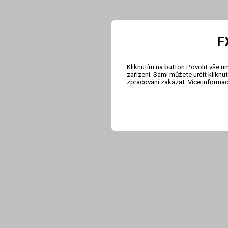
F
Kliknutím na button Povolit vše u
zařízení. Sami můžete určit klikn
zpracování zakázat. Více informa