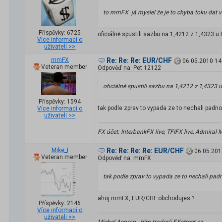
to mmFX. já myslel že je to chyba toku dat v
Příspěvky: 6725
oficiálně spustili sazbu na 1,4212 z 1,4323 u
Více informací o
uživateli >>
mmFX
Re: Re: Re: EUR/CHF
06.05.2010 14
Veteran member
Odpověď na: Pet 12122
oficiálně spustili sazbu na 1,4212 z 1,4323 
Příspěvky: 1594
tak podle zprav to vypada ze to nechali padno
Více informací o
uživateli >>
FX účet: InterbankFX live, TFIFX live, Admiral
Mike_I
Re: Re: Re: Re: EUR/CHF
06.05.201
Veteran member
Odpověď na: mmFX
tak podle zprav to vypada ze to nechali padn
ahoj mmFX, EUR/CHF obchodujes ?
Příspěvky: 2146
Více informací o
uživateli >>