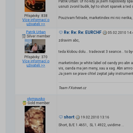
Patrik Urban: Uf no kdy ja jsem naposledy spa
usnuti zvonil budik, byl to short spanek a ted
Příspěvky: 838
Pouzivam fxtrade, marketindex mi nic nerika, 
Více informací o
uživateli >>
Patrik Urban
Re: Re: Re: EURCHF
05.02.2010 14:
Silver member
zdravim abc,
teda klobou dolu... tradeovat 3 seance... to by
Příspěvky: 370
Více informací o
marketindex je white label od oandy pro abn a
uživateli >>
vis, oanda ma jen meny, xau a xag. Abn amro k
Ja jsem se prave chtel zeptat jaky instrument
Team FXstreet.cz
olympusko
Gold member
short
19.02.2010 13:16
Short, B/E 1.4651, SL 1.4922, uvidime ...