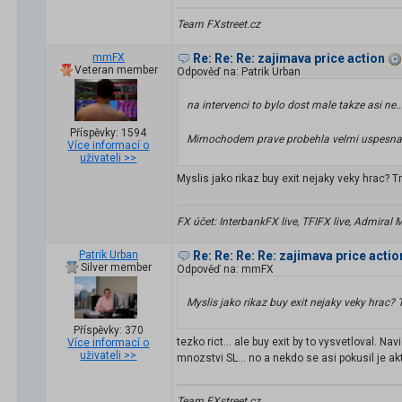
Team FXstreet.cz
mmFX
Re: Re: Re: zajimava price action
Veteran member
Odpověď na: Patrik Urban
na intervenci to bylo dost male takze asi ne...
Příspěvky: 1594
Mimochodem prave probehla velmi uspesna a
Více informací o
uživateli >>
Myslis jako rikaz buy exit nejaky veky hrac? T
FX účet: InterbankFX live, TFIFX live, Admiral
Patrik Urban
Re: Re: Re: Re: zajimava price acti
Silver member
Odpověď na: mmFX
Myslis jako rikaz buy exit nejaky veky hrac? T
Příspěvky: 370
tezko rict... ale buy exit by to vysvetloval. 
Více informací o
uživateli >>
mnozstvi SL... no a nekdo se asi pokusil je akt
Team FXstreet.cz