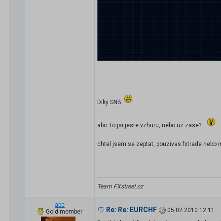
Diky SNB
abc: to jsi jeste vzhuru, nebo uz zase?
chtel jsem se zeptat, pouzivas fxtrade nebo 
Team FXstreet.cz
abc
Re: Re: EURCHF
05.02.2010 12:11
Gold member