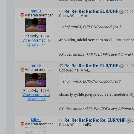
Michel Aspron - tým traderů FXstreet.cz
mmFX
Re: Re: Re: Re: Re: EUR/CHF
06.05
Veteran member
Odpověď na: Mike_I
ahoj mmFX, EUR/CHF obchodujes ?
Příspěvky: 1594
Ahoj Miku, udelal sem tam na CHF par obchodu 
Více informací o
uživateli >>
FX účet: InterbankFX live, TFIFX live, Admiral
mmFX
Re: Re: Re: Re: Re: EUR/CHF
06.05
Veteran member
Odpověď na: Mike_I
ahoj mmFX, EUR/CHF obchodujes ?
Příspěvky: 1594
obcas ty rychle pohyby sou az strasidelne :-))
Více informací o
uživateli >>
FX účet: InterbankFX live, TFIFX live, Admiral
Mike_I
Re: Re: Re: Re: Re: Re: EUR/CHF
0
Veteran member
Odpověď na: mmFX