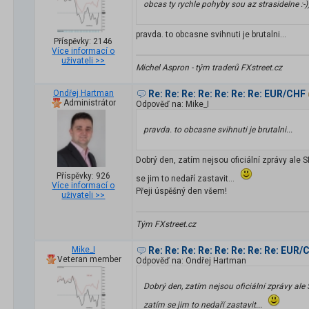
obcas ty rychle pohyby sou az strasidelne :-)
pravda. to obcasne svihnuti je brutalni...
Příspěvky: 2146
Více informací o
uživateli >>
Michel Aspron - tým traderů FXstreet.cz
Ondřej Hartman
Re: Re: Re: Re: Re: Re: Re: EUR/CHF
Administrátor
Odpověď na: Mike_I
pravda. to obcasne svihnuti je brutalni...
Dobrý den, zatím nejsou oficiální zprávy ale
Příspěvky: 926
se jim to nedaří zastavit...
Více informací o
Přeji úspěšný den všem!
uživateli >>
Tým FXstreet.cz
Mike_I
Re: Re: Re: Re: Re: Re: Re: Re: EUR/
Veteran member
Odpověď na: Ondřej Hartman
Dobrý den, zatím nejsou oficiální zprávy al
zatím se jim to nedaří zastavit...