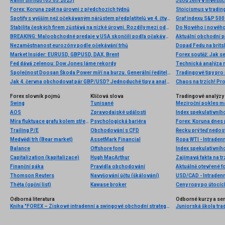
Ranní shrnutí (03.05.2023)
Forex: Koruna zpět na úrovni z předchozích týdnů
Stoicismus v trading
Spotify s vyšším než očekávaným nárůstem předplatitelů ve 4. čtvrtletí
Graf indexu S&P 500 
Stabilita českých firem zůstává na nízké úrovni. Rozdíly mezi odvětvími se zvětšují
Do Nového i nového
BREAKING: Maloobchodné predaje v USA skončili podľa očakávaní, EURUSD bez výraznejšej zmeny
Nezaměstnanost eurozóny podle očekávání trhů
Dopad Fedu na brits
Market Insider: EURUSD, GBPUSD, DAX, Brent
Fed dává zelenou: Dow Jones láme rekordy
Technická analýza
Společnost Doosan Škoda Power míří na burzu. Generální ředitel slibuje zajímavou nabídku
Tradingové tipy pro
Jak 4. června obchodovat pár GBP/USD? Jednoduché tipy a analýza obchodů pro začátečníky
Chaos na trzích! Pro
Forex slovník pojmů
Klíčová slova
Tradingové analýzy 
Swing
Tunisané
AOS
Zpravodajské události
Index spekulativníh
Míra fluktuace grafu kolem střední hodnoty
Psychologická bariéra
Forex: Koruna dnes
Trailing P/E
Obchodování s CFD
Řecku prý teď nedos
Medvědí trh (Bear market)
AssetMark Financial
Ropa WTI - Intraden
Balance
Offshore fond
Index spekulativníh
Capitalization (kapitalizace)
Hugh MacArthur
Zajímavá fakta na tr
Finanční páka
Pravidla obchodování
Aktuálně otevřené f
Thomson Reuters
Navyšování účtu (škálování)
USD/CAD - Intradenn
Théta (opční list)
Kawase broker
Ceny ropy po útocích
Odborná literatura
Odborné kurzy a se
Kniha "FOREX – Ziskové intradenní a swingové obchodní strategie" od Kathy Lien vychází v češtině!
Juniorská škola trad