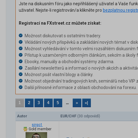
Jste na diskusním fóru jako nepřihlášený uživatel a Vaše fun
uživatel. Nejste-li registrován/a klikněte pro
bezplatnou regist
Registrací na FXstreet.cz můžete získat:
Možnost diskutovat s ostatními tradery.
Vkládání nových příspěvků a zakládání nových témat v dis
Možnost vyhledávání v tomto velmi rozsáhlém diskusním f
Přístup k uzamčeným odborným článkům, sekcím a školy f
Ebooky, manuály a obchodní systémy zdarma.
Zasílání newsletterů a informací o nových akcích a aktivitá
Možnost psát vlastní blogy a články.
Možnost objednání tradingových knih, seminářů nebo VIP 
Další přínosné informace z oblasti obchodování na forexu.
1
2
3
4
5
»
»|
...
Autor
EUR/CHF
(30 odpovědí)
sirgo1
Gold member