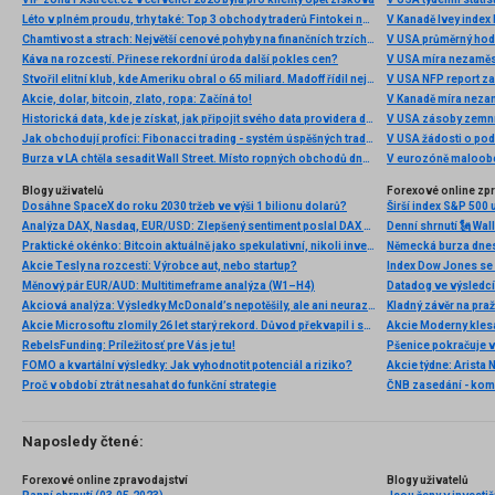
Léto v plném proudu, trhy také: Top 3 obchody traderů Fintokei na indexech a zlatě
V Kanadě Ivey index
Chamtivost a strach: Největší cenové pohyby na finančních trzích (červenec 2026)
V USA průměrný hod
Káva na rozcestí. Přinese rekordní úroda další pokles cen?
V USA míra nezaměs
Stvořil elitní klub, kde Ameriku obral o 65 miliard. Madoff řídil největší Ponzi dějin
V USA NFP report z
Akcie, dolar, bitcoin, zlato, ropa: Začíná to!
V Kanadě míra neza
Historická data, kde je získat, jak připojit svého data providera do MultiCharts a proč je budeme potřebovat? (4. díl)
V USA zásoby zemní
Jak obchodují profíci: Fibonacci trading - systém úspěšných traderů
V USA žádosti o po
Burza v LA chtěla sesadit Wall Street. Místo ropných obchodů dnes místem duní basy
V eurozóně maloobc
Blogy uživatelů
Forexové online zp
Dosáhne SpaceX do roku 2030 tržeb ve výši 1 bilionu dolarů?
Širší index S&P 500 
Analýza DAX, Nasdaq, EUR/USD: Zlepšený sentiment poslal DAX na nová maxima
Praktické okénko: Bitcoin aktuálně jako spekulativní, nikoli investiční aktivum
Akcie Tesly na rozcestí: Výrobce aut, nebo startup?
Index Dow Jones se 
Měnový pár EUR/AUD: Multitimeframe analýza (W1–H4)
Akciová analýza: Výsledky McDonald’s nepotěšily, ale ani neurazily. Jakou vizi společnost prezentovala?
Kladný závěr na pra
Akcie Microsoftu zlomily 26 let starý rekord. Důvod překvapil i samotné investory
RebelsFunding: Príležitosť pre Vás je tu!
FOMO a kvartální výsledky: Jak vyhodnotit potenciál a riziko?
Proč v období ztrát nesahat do funkční strategie
ČNB zasedání - ko
Naposledy čtené:
Forexové online zpravodajství
Blogy uživatelů