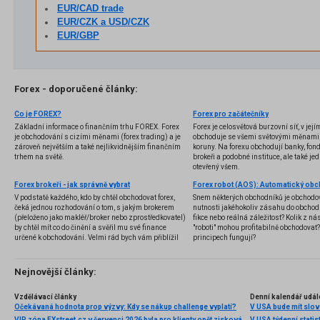
EUR/CAD trade
EUR/CZK a USD/CZK
EUR/GBP
Forex - doporučené články:
Co je FOREX?
Forex pro začátečníky
Základní informace o finančním trhu FOREX. Forex
Forex je celosvětová burzovní síť, v jej
je obchodování s cizími měnami (forex trading) a je
obchoduje se všemi světovými měnami,
zároveň největším a také nejlikvidnějším finančním
koruny. Na forexu obchodují banky, fondy
trhem na světě.
brokeři a podobné instituce, ale také jedn
otevřený všem.
Forex brokeři - jak správně vybrat
V podstatě každého, kdo by chtěl obchodovat forex,
Snem některých obchodníků je obchodo
čeká jednou rozhodování o tom, s jakým brokerem
nutnosti jakéhokoliv zásahu do obchod
(přeloženo jako makléř/broker nebo zprostředkovatel)
fikce nebo reálná záležitost? Kolik z nás
by chtěl mít co do činění a svěřil mu své finance
"roboti" mohou profitabilně obchodovat
určené k obchodování. Velmi rád bych vám přiblížil
principech fungují?
problematiku výběru brokera, rozdíl mezi
jednotlivými typy brokerů a v neposlední řadě uvedu
několik příkladů nejznámějších z nich.
Nejnovější články:
Vzdělávací články
Denní kalendář udál
Očekávaná hodnota prop výzvy: Kdy se nákup challenge vyplatí?
V USA bude mít slo
VIP zóna FXstreet.cz v červenci 2026 byla pro klienty opět zisková
V USA týdenní statist