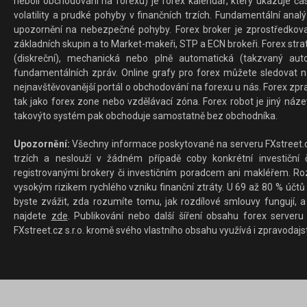
neboli obchodování na forexu) je forex kalendář, který ukazuje č
volatility a prudké pohyby v finančních trzích. Fundamentální ana
upozornění na nebezpečné pohyby. Forex broker je zprostředkov
základních skupin a to Market-makeři, STP a ECN brokeři. Forex stra
(diskreční), mechanická nebo plně automatická (takzvaný aut
fundamentálních zpráv. Online grafy pro forex můžete sledovat na 
nejnavštěvovanější portál o obchodování na forexu u nás. Forex zprav
tak jako forex zone nebo vzdělávací zóna. Forex robot je jiný náz
takovýto systém pak obchoduje samostatně bez obchodníka.
Upozornění:
Všechny informace poskytované na serveru FXstreet.cz
trzích a neslouží v žádném případě coby konkrétní investiční č
registrovanými brokery či investičním poradcem ani makléřem. Rozd
vysokým rizikem rychlého vzniku finanční ztráty. U 69 až 80 % účtů 
byste zvážit, zda rozumíte tomu, jak rozdílové smlouvy fungují, a
najdete
zde
. Publikování nebo další šíření obsahu forex serveru
FXstreet.cz s.r.o. kromě svého vlastního obsahu využívá i zpravodajs