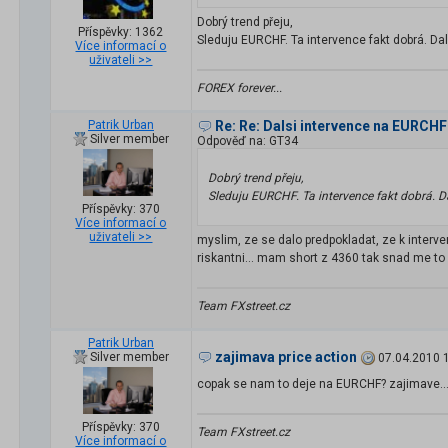
Dobrý trend přeju,
Příspěvky: 1362
Sleduju EURCHF. Ta intervence fakt dobrá. Dal
Více informací o
uživateli >>
FOREX forever...
Patrik Urban
Re: Re: Dalsi intervence na EURCHF
Silver member
Odpověď na: GT34
Dobrý trend přeju,
Sleduju EURCHF. Ta intervence fakt dobrá. D
Příspěvky: 370
Více informací o
uživateli >>
myslim, ze se dalo predpokladat, ze k interven
riskantni... mam short z 4360 tak snad me to 
Team FXstreet.cz
Patrik Urban
zajimava price action
Silver member
07.04.2010 
copak se nam to deje na EURCHF? zajimave...
Příspěvky: 370
Team FXstreet.cz
Více informací o