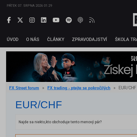
PÁTEK 07. SRPNA 2026 01:29
ÚVOD
O NÁS
ČLÁNKY
ZPRAVODAJSTVÍ
ŠKOLA TR
»
»
EUR/CHF
FX Street forum
FX trading - ptejte se pokročilých
EUR/CHF
Najde sa niekto,kto obchoduje tento menový pár?