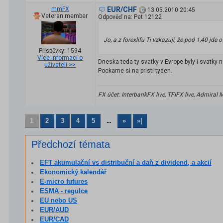
mmFX
EUR/CHF
13.05.2010 20:45
Veteran member
Odpověď na: Pet 12122
Jo, a z forexlifu Ti vzkazují, že pod 1,40 jd
Příspěvky: 1594
Více informací o
Dneska teda ty svatky v Evrope byly i svatky 
uživateli >>
Pockame si na pristi tyden.
FX účet: InterbankFX live, TFIFX live, Admiral
1
2
3
4
5
»
»|
...
Předchozí témata
EFT akumulační vs distribuční a daň z dividend, a akcií
Ekonomický kalendář
E-micro futures
ESMA - regulce
EU nebo US
EUR/AUD
EUR/CAD