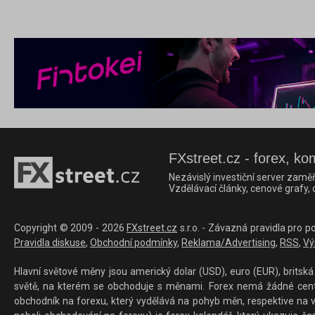
FXstreet.cz - forex, ko
Nezávislý investiční server zaměř
Vzdělávací články, cenové grafy,
Copyright © 2009 - 2026
FXstreet.cz
s.r.o. - Závazná pravidla pro p
Pravidla diskuse
,
Obchodní podmínky
,
Reklama/Advertising
,
RSS
,
Vý
Hlavní světové měny jsou americký dolar (USD), euro (EUR), britská 
světě, na kterém se obchoduje s měnami. Forex nemá žádné centrál
obchodník na forexu, který vydělává na pohyb měn, respektive na v