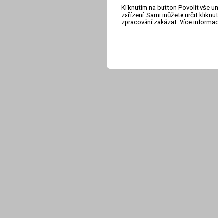
Kliknutím na button Povolit vše u
zařízení. Sami můžete určit klikn
zpracování zakázat. Více informa