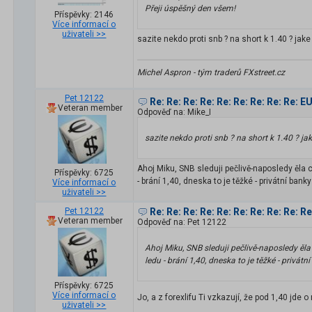
Přeji úspěšný den všem!
Příspěvky: 2146
Více informací o
uživateli >>
sazite nekdo proti snb ? na short k 1.40 ? jak
Michel Aspron - tým traderů FXstreet.cz
Pet 12122
Re: Re: Re: Re: Re: Re: Re: Re: Re: 
Veteran member
Odpověď na: Mike_I
sazite nekdo proti snb ? na short k 1.40 ? ja
Ahoj Miku, SNB sleduji pečlivě-naposledy ěla 
Příspěvky: 6725
- brání 1,40, dneska to je těžké - privátní ban
Více informací o
uživateli >>
Pet 12122
Re: Re: Re: Re: Re: Re: Re: Re: Re: 
Veteran member
Odpověď na: Pet 12122
Ahoj Miku, SNB sleduji pečlivě-naposledy ěla
ledu - brání 1,40, dneska to je těžké - privát
Příspěvky: 6725
Více informací o
Jo, a z forexlifu Ti vzkazují, že pod 1,40 jde
uživateli >>