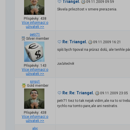
Triangel.
09.11.2009 09:59
Skvela prilezitost v smere prerazenia.
Příspěvky: 438
Více informací o
uživateli >>
petr71
Silver member
Re: Triangel.
09.11.2009 16:21
spíš bych tipoval na průraz dolů, ale tenhle pá
začátečník
Příspěvky: 143
Více informací o
uživateli >>
sirgo1
Gold member
Re: Re: Triangel.
09.11.2009 23:05
petr71 tiez to tak nejak vidim,ale na to si tr
rychlo na tomto pare,ale ani nestratis.
Příspěvky: 438
Více informací o
uživateli >>
abc