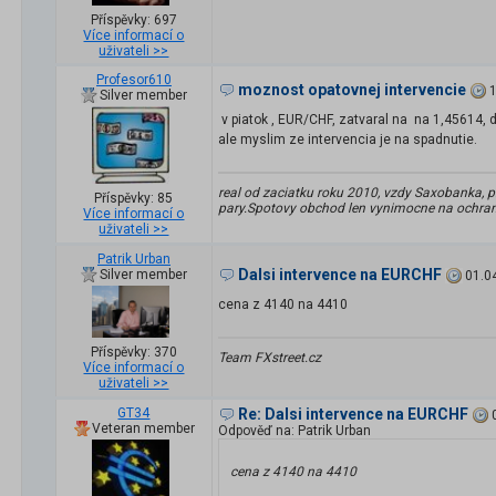
Příspěvky: 697
Více informací o
uživateli >>
Profesor610
moznost opatovnej intervencie
1
Silver member
v piatok , EUR/CHF, zatvaral na na 1,45614,
ale myslim ze intervencia je na spadnutie.
real od zaciatku roku 2010, vzdy Saxobanka, 
Příspěvky: 85
pary.Spotovy obchod len vynimocne na ochran
Více informací o
uživateli >>
Patrik Urban
Dalsi intervence na EURCHF
Silver member
01.0
cena z 4140 na 4410
Příspěvky: 370
Team FXstreet.cz
Více informací o
uživateli >>
GT34
Re: Dalsi intervence na EURCHF
Veteran member
Odpověď na: Patrik Urban
cena z 4140 na 4410