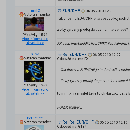
mmFX
EUR/CHF
06.05.2010 12:03
Veteran member
Tak dnes na EUR/CHF je to dost velkej rachot
Ze by vyrazny prodej do pasma intervence??
Příspěvky: 1594
Více informací o
uživateli >>
FX účet: InterbankFX live, TFIFX live, Admiral
GT34
Re: EUR/CHF
06.05.2010 12:07
Veteran member
Odpověď na: mmFX
Tak dnes na EUR/CHF je to dost velkej racho
Ze by vyrazny prodej do pasma intervence??
Příspěvky: 1362
Více informací o
uživateli >>
to mmFX. já myslel že je to chyba toku dat v 
FOREX forever...
Pet 12122
Re: Re: EUR/CHF
Veteran member
06.05.2010 12:10
Odpověď na: GT34