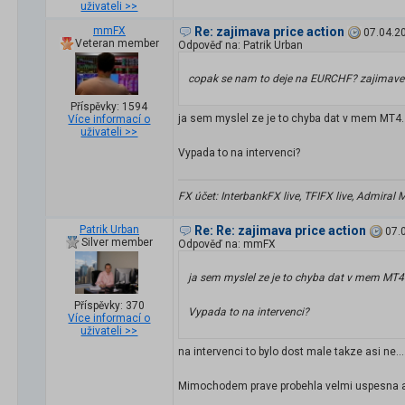
uživateli >>
mmFX
Re: zajimava price action
07.04.2
Veteran member
Odpověď na: Patrik Urban
copak se nam to deje na EURCHF? zajimave..
Příspěvky: 1594
ja sem myslel ze je to chyba dat v mem MT4. 
Více informací o
uživateli >>
Vypada to na intervenci?
FX účet: InterbankFX live, TFIFX live, Admiral
Patrik Urban
Re: Re: zajimava price action
07.
Silver member
Odpověď na: mmFX
ja sem myslel ze je to chyba dat v mem MT4. 
Příspěvky: 370
Vypada to na intervenci?
Více informací o
uživateli >>
na intervenci to bylo dost male takze asi ne...
Mimochodem prave probehla velmi uspesna au