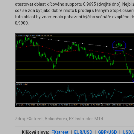
otestovat oblast klíčového supportu 0,9695 (dvojité dno). Nejbli
což se zdá být jako dobré místo k prodeji s těsným Stop-Losse
tuto oblast by znamenalo potvrzení býčího scénáře dvojitého dn
0,9900.
Zdroj: FXstreet, ActionForex, FX Instructor, MT4
Klíčová slova:
FXstreet
|
EUR/USD
|
GBP/USD
|
USD/