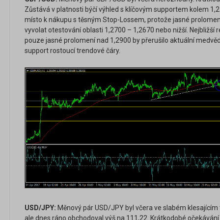
Zůstává v platnosti býčí výhled s klíčovým supportem kolem 1,2
místo k nákupu s těsným Stop-Lossem, protože jasné prolomení
vyvolat otestování oblasti 1,2700 – 1,2670 nebo nižší. Nejbližší 
pouze jasné prolomení nad 1,2900 by přerušilo aktuální medvěd
support rostoucí trendové čáry.
USD/JPY:
Měnový pár USD/JPY byl včera ve slabém klesajícím t
ale dnes ráno obchodoval výš na 111,22. Krátkodobé očekávání j