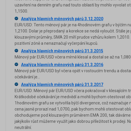
uzavření na denním grafu nad touto oblastí by mohlo vyvolat ot
1,1500.
Analýza hlavních měnových párů 3.12.2020
EUR/USD: Tento měnový pár je na 4hodinovém grafu v býčím n
1,2100. Dolar je přeprodaný a korekce se nedá vyloučit. Stále je
klouzavými průměry, SMA 20 míří prudce vzhůru kolem 1,2010. T
pozitivní zóně a nenaznačují vyčerpání kupců.
Analýza hlavních měnových párů 31.3.2015
Měnový pár EUR/USD včera mírně klesal a dostal se až na 1,0808 
Analýza hlavních měnových párů 31.3.2016
Měnový pár EUR/USD byl včera opět v rostoucím trendu a dostal
očekávání je...
Analýza hlavních měnových párů 31.3.2017
EUR/USD: Měnový pár EUR/USD včera pokračoval v klesajícím tre
Krátkodobé očekávání je medvědí a mohli bychom otestovat ob
1hodinovém grafu se vytvořila býčí divergence, což naznačuje mo
cena jasně prorazí nad 1,0700, pak bychom mohli otestovat obl
obchodujeme pod klouzavým průměrem EMA 200, tak dáváme 
jakýkoliv růst můžeme využít jako dobrou příležitost k prodeji. 
neutrální.