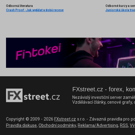
Odborná literatura
Odborné kurzy a se
Crash Proof - Jak vydělat v době recese
Juniorská škola trad
FXstreet.cz - forex, ko
Nezávislý investiční server zaměř
Vzdělávací články, cenové grafy,
Copyright © 2009 - 2026
FXstreet.cz
s.r.o. - Závazná pravidla pro p
Pravidla diskuse
,
Obchodní podmínky
,
Reklama/Advertising
,
RSS
,
Vý