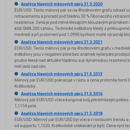
Analýza hlavních měnových párů 31.3.2020
EUR/USD: Tento měnový pár se na 4hodinovém grafu odrazil od
retracementu a prorazil pod hladinu 50 % Fibonacciho retraceme
rezistence. Cena je pod mírně klesajícím klouzavým průměrem
kříží SMA 200 vzhůru. Technické indikátory klesly z překoupené
medvědí a při prolomení pod 1,0990 bychom mohli výrazněji kle
Analýza hlavních měnových párů 31.3.2021
EUR/USD: Tento měnový pár je na 4hodinovém grafu v medvědí
indikátory jsou v negativní zóně bez známek vyčerpání prodej
prudce klesá nad aktuální hladinou a je dynamickou rezistencí
míří dolů nad ním.
Analýza hlavních měnových párů 31.5.2013
Měnový pár EUR/USD pokračuje v růstu a cena prolomila horní lini
Krátkodobý...
Analýza hlavních měnových párů 31.5.2016
Měnový pár EUR/USD včera korigoval svůj předcházející pokles
1,1154 poté...
Analýza hlavních měnových párů 31.5.2018
EUR/USD: Měnový pár EUR/USD byl včera v rostoucím trendu a d
od supportu 1,1520. Krátkodobé očekávání je býčí. Cena nyní test