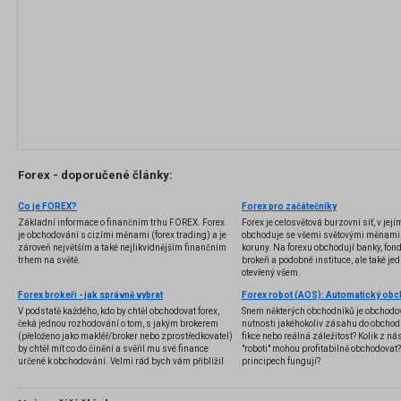
Forex - doporučené články:
Co je FOREX?
Forex pro začátečníky
Základní informace o finančním trhu FOREX. Forex
Forex je celosvětová burzovní síť, v jej
je obchodování s cizími měnami (forex trading) a je
obchoduje se všemi světovými měnami,
zároveň největším a také nejlikvidnějším finančním
koruny. Na forexu obchodují banky, fondy
trhem na světě.
brokeři a podobné instituce, ale také jedn
otevřený všem.
Forex brokeři - jak správně vybrat
V podstatě každého, kdo by chtěl obchodovat forex,
Snem některých obchodníků je obchodo
čeká jednou rozhodování o tom, s jakým brokerem
nutnosti jakéhokoliv zásahu do obchod
(přeloženo jako makléř/broker nebo zprostředkovatel)
fikce nebo reálná záležitost? Kolik z nás
by chtěl mít co do činění a svěřil mu své finance
"roboti" mohou profitabilně obchodovat
určené k obchodování. Velmi rád bych vám přiblížil
principech fungují?
problematiku výběru brokera, rozdíl mezi
jednotlivými typy brokerů a v neposlední řadě uvedu
několik příkladů nejznámějších z nich.