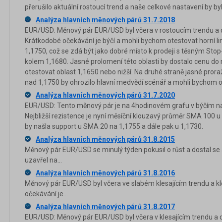
přerušilo aktuální rostoucí trend a naše celkové nastavení by byl
Analýza hlavních měnových párů 31.7.2018
EUR/USD: Měnový pár EUR/USD byl včera v rostoucím trendu a d
Krátkodobé očekávání je býčí a mohli bychom otestovat horní lini
1,1750, což se zdá být jako dobré místo k prodeji s těsným Stop
kolem 1,1680. Jasné prolomení této oblasti by dostalo cenu do
otestovat oblast 1,1650 nebo nižší. Na druhé straně jasné pror
nad 1,1750 by ohrozilo hlavní medvědí scénář a mohli bychom o
Analýza hlavních měnových párů 31.7.2020
EUR/USD: Tento měnový pár je na 4hodinovém grafu v býčím na
Nejbližší rezistence je nyní měsíční klouzavý průměr SMA 100 u
by našla support u SMA 20 na 1,1755 a dále pak u 1,1730.
Analýza hlavních měnových párů 31.8.2015
Měnový pár EUR/USD se minulý týden pokusil o růst a dostal se a
uzavřel na...
Analýza hlavních měnových párů 31.8.2016
Měnový pár EUR/USD byl včera ve slabém klesajícím trendu a kl
očekávání je...
Analýza hlavních měnových párů 31.8.2017
EUR/USD: Měnový pár EUR/USD byl včera v klesajícím trendu a do