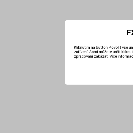
F
Kliknutím na button Povolit vše u
zařízení. Sami můžete určit klikn
zpracování zakázat. Více informa