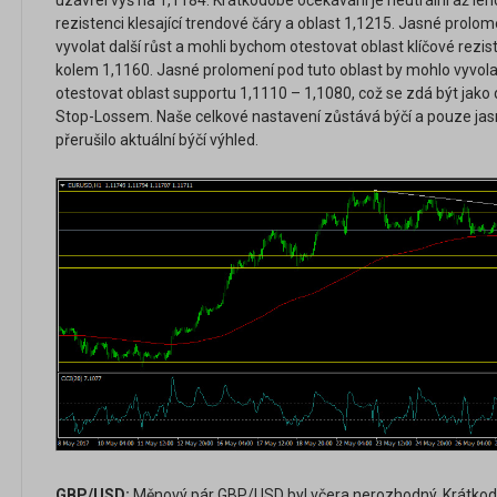
uzavřel výš na 1,1184. Krátkodobé očekávání je neutrální až le
rezistenci klesající trendové čáry a oblast 1,1215. Jasné prolo
vyvolat další růst a mohli bychom otestovat oblast klíčové rezist
kolem 1,1160. Jasné prolomení pod tuto oblast by mohlo vyvola
otestovat oblast supportu 1,1110 – 1,1080, což se zdá být jak
Stop-Lossem. Naše celkové nastavení zůstává býčí a pouze jas
přerušilo aktuální býčí výhled.
GBP/USD:
Měnový pár GBP/USD byl včera nerozhodný. Krátkodo