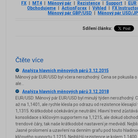
FX
|
MT4
|
Měnový pár
|
Rezistence
|
Support
|
EUR
Obchodujeme
|
ActionForex
|
Výhled
|
FX Instructo
Měnový pár GBP/USD
|
Měnový pár USD/J
Sdílení článku:
Čtěte více
Analýza hlavních měnových párů 3.12.2015
Měnový pár EUR/USD byl včera nerozhodný. Cena se pokusila o p
ale...
Analýza hlavních měnových párů 3.12.2018
EUR/USD: Měnový pár EUR/USD byl minulý týden nerozhodný. Cen
až na 1,1401, ale rychle klesla po odrazu od rezistence klesající
1,1315. Krátkodobé očekávání je neutrální. Hlavní trend zůstává
konsolidace s klíčovým supportem na 1,1215, ale dokud obchodu
trendové čáry, tak naše krátkodobé nastavení je medvědí. Nejbli
Jasné prolomení a uzavření na denním grafu pod touto hladino
klíčového supportu 1,1215. Nejbližší rezistence je kolem 1,140