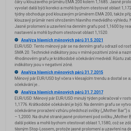
čáry u klouzavého průměru EMA 200 kolem 1,1685. Jasné prolo
vyvolat další býčí korekci a mohli bychom otestovat oblast 1,1720
týdny obchoduje pod klouzavým průměrem EMA 200, takže pří
klouzavý průměr není ohrožením hlavního medvědího výhledu. Ne
Jasné prolomení a uzavření na denním grafu pod 1,1600 by re
nastavení a mohli bychom otestovat oblast 1,1520.
Analýza hlavních měnových párů 31.5.2021
EUR/USD: Tento měnový pár se na denním grafu odrazil od ros
SMA 20. Technické indikátory jsou v mírně pozitivní zóně a nazn
4hodinovém grafu je krátkodobé očekávání medvědí. Růstu zabr
indikátory jsou v negativní zóně.
Analýza hlavních měnových párů 31.7.2015
Měnový pár EUR/USD byl včera v klesajícím trendu a dostal se 
očekávání je...
Analýza hlavních měnových párů 31.7.2017
EUR/USD: Měnový pár EUR/USD minulý týden pokračoval v rosto
1,1776. Krátkodobé očekávání je býčí. Na denním grafu se vytvoři
očekáváme proražení vzhůru předchozí svíčky („Mother Bar“) s n
– 1,2000. Na druhé straně jasné prolomení pod svíčku „Mother B
další pokles a mohli bychom otestovat oblast 1,1580, což se zd
těsným Stop-Lossem, protože jasné prolomení a uzavření na d