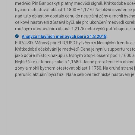
medvědí Pin Bar poskytl platný medvědí signál. Krátkodobé oče
bychom otestovat oblast 1,1800 – 1,1770. Nejbližší rezistence 
nad tuto oblast by dostalo cenu do neutrální zóny a mohli bych
celkové nastavení zůstává býčí, ale pro ukončení medvědí korek
možným otestováním oblasti 1,2175 nebo vyšší potřebujeme jas
Analýza hlavních měnových párů 31.8.2018
EUR/USD: Měnový pár EUR/USD byl včera v klesajícím trendu a d
Krátkodobé očekávání je medvědí. Cena je nyní u supportu rosto
jako dobré místo k nákupu s těsným Stop-Lossem pod 1,1600 a 
Nejbližší rezistence je okolo 1,1680. Jasné proražení této oblast
zóny a mohli bychom otestovat oblast 1,1750. Na druhé straně 
přerušilo aktuální býčí fázi. Naše celkové technické nastavení je 