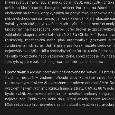
Hlavní světové měny jsou americký dolar (USD), euro (EUR), britská 
světě, na kterém se obchoduje s měnami. Forex nemá žádné centrál
obchodník na forexu, který vydělává na pohyb měn, respektive na v
neboli obchodování na forexu) je forex kalendář, který ukazuje č
volatility a prudké pohyby v finančních trzích. Fundamentální ana
upozornění na nebezpečné pohyby. Forex broker je zprostředkov
základních skupin a to Market-makeři, STP a ECN brokeři. Forex stra
(diskreční), mechanická nebo plně automatická (takzvaný aut
fundamentálních zpráv. Online grafy pro forex můžete sledovat na 
nejnavštěvovanější portál o obchodování na forexu u nás. Forex zprav
tak jako forex zone nebo vzdělávací zóna. Forex robot je jiný náz
takovýto systém pak obchoduje samostatně bez obchodníka.
Upozornění:
Všechny informace poskytované na serveru FXstreet.cz
trzích a neslouží v žádném případě coby konkrétní investiční č
registrovanými brokery či investičním poradcem ani makléřem. Rozd
vysokým rizikem rychlého vzniku finanční ztráty. U 69 až 80 % účtů 
byste zvážit, zda rozumíte tomu, jak rozdílové smlouvy fungují, a
najdete
zde
. Publikování nebo další šíření obsahu forex serveru
FXstreet.cz s.r.o. kromě svého vlastního obsahu využívá i zpravodajs