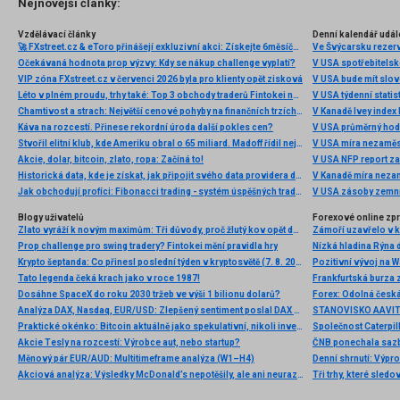
Nejnovější články:
Vzdělávací články
Denní kalendář udál
🚀 FXstreet.cz & eToro přinášejí exkluzivní akci: Získejte 6měsíční členství ve VIP zóně ZDARMA
Ve Švýcarsku rezer
Očekávaná hodnota prop výzvy: Kdy se nákup challenge vyplatí?
V USA spotřebitelsk
VIP zóna FXstreet.cz v červenci 2026 byla pro klienty opět zisková
V USA bude mít slo
Léto v plném proudu, trhy také: Top 3 obchody traderů Fintokei na indexech a zlatě
V USA týdenní statist
Chamtivost a strach: Největší cenové pohyby na finančních trzích (červenec 2026)
V Kanadě Ivey index
Káva na rozcestí. Přinese rekordní úroda další pokles cen?
V USA průměrný hod
Stvořil elitní klub, kde Ameriku obral o 65 miliard. Madoff řídil největší Ponzi dějin
V USA míra nezaměs
Akcie, dolar, bitcoin, zlato, ropa: Začíná to!
V USA NFP report z
Historická data, kde je získat, jak připojit svého data providera do MultiCharts a proč je budeme potřebovat? (4. díl)
V Kanadě míra neza
Jak obchodují profíci: Fibonacci trading - systém úspěšných traderů
V USA zásoby zemní
Blogy uživatelů
Forexové online zp
Zlato vyráží k novým maximům: Tři důvody, proč žlutý kov opět dominuje
Prop challenge pro swing tradery? Fintokei mění pravidla hry
Nízká hladina Rýna 
Krypto šeptanda: Co přinesl poslední týden v kryptosvětě (7. 8. 2026)
Pozitivní vývoj na Wa
Tato legenda čeká krach jako v roce 1987!
Frankfurtská burza 
Dosáhne SpaceX do roku 2030 tržeb ve výši 1 bilionu dolarů?
Analýza DAX, Nasdaq, EUR/USD: Zlepšený sentiment poslal DAX na nová maxima
Praktické okénko: Bitcoin aktuálně jako spekulativní, nikoli investiční aktivum
Akcie Tesly na rozcestí: Výrobce aut, nebo startup?
Měnový pár EUR/AUD: Multitimeframe analýza (W1–H4)
Denní shrnutí: Výpro
Akciová analýza: Výsledky McDonald’s nepotěšily, ale ani neurazily. Jakou vizi společnost prezentovala?
Tři trhy, které sledo