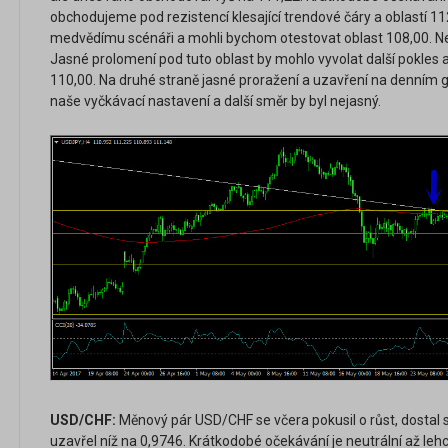
obchodujeme pod rezistencí klesající trendové čáry a oblastí 1
medvědímu scénáři a mohli bychom otestovat oblast 108,00. Nej
Jasné prolomení pod tuto oblast by mohlo vyvolat další pokles
110,00. Na druhé straně jasné proražení a uzavření na denním g
naše vyčkávací nastavení a další směr by byl nejasný.
USD/CHF:
Měnový pár USD/CHF se včera pokusil o růst, dostal se
uzavřel níž na 0,9746. Krátkodobé očekávání je neutrální až l