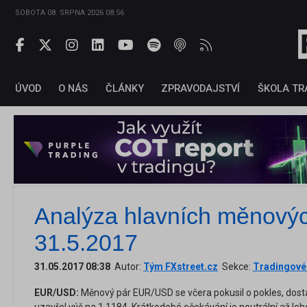
SOBOTA 08. SRPNA 2026 08:56
ÚVOD
O NÁS
ČLÁNKY
ZPRAVODAJSTVÍ
ŠKOLA TR
Analýza hlavních měnový
31.5.2017
31.05.2017 08:38
Autor:
Tým FXstreet.cz
Sekce:
Tradingové 
EUR/USD:
Měnový pár EUR/USD se včera pokusil o pokles, dostal 