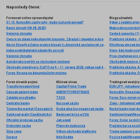
Naposledy čtené:
Forexové online zpravodajství
Blogy uživatelů
31.10. Komodity zažily rally - bude růst pokračovat?
Výběr z nedělní pří
Ranní shrnutí (08.08.2025)
Makroekonomické fak
Večerné zhrnutie
Cesta k úspechu (1)
Ovoce se stává nedostupným luxusem. Zdražují i stavební práce
Praktické okénko - 
Akcie Shopify a Eaton prudce klesají 📉 Americké společnosti zveřejňují tržby
Index podnikatelské nálady Ifo vzrostl
Víme, kdo bude nový
Večerné zhrnutie
Prop challenge pro s
Asijský akciový trh se obchoduje smíšeně
Obchodní signály pro ZLATO na 9.–11. června 2026: nákup nad 4 300 USD (21 SMA – 6/8 Murray)
Praktická ukázka: A
Forex: Koruna na dvouměsíčním minimu
Praktická ukázka: D
Forex slovník pojmů
Klíčová slova
Tradingové analýzy 
Transformovaný fond
Capital Prime Trade
EUR/JPY - Intradenn
Cenově vážený index
AMERITFOREXTRADE
Komodity: Ropa kvů
Zvláštní prostředky
TSCO
Forex: Euro mírně ro
Centrální banky
Kurzové sázky
Zlato - Intradenní v
Timing the market (Časování trhu)
Druhá vlna koronavirové epidemie
Řecké banky mají do
Svíčkové grafy (Candlesticks)
Bankovní krize v USA
Sentiment kvalifiko
Oficiální úroková sazba
Jak uspět
Diskontní sazba
Plány do budoucna
Pražská burza posíli
Stop cena
Výkon obchodní platformy
Trump uvažuje o pro
Durace
Kyle Rodda
Pozice kvalifikovan