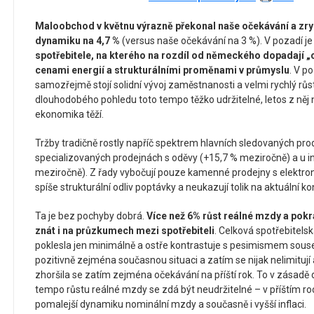
Maloobchod v květnu výrazně překonal naše očekávání a zryc
dynamiku na 4,7 %
(versus naše očekávání na 3 %). V pozadí je
spotřebitele, na kterého na rozdíl od německého dopadají „
cenami energií a strukturálními proměnami v průmyslu
. V p
samozřejmě stojí solidní vývoj zaměstnanosti a velmi rychlý růst
dlouhodobého pohledu toto tempo těžko udržitelné, letos z něj
ekonomika těží.
Tržby tradičně rostly napříč spektrem hlavních sledovaných prod
specializovaných prodejnách s oděvy (+15,7 % meziročně) a u 
meziročně). Z řady vybočují pouze kamenné prodejny s elektro
spíše strukturální odliv poptávky a neukazují tolik na aktuální ko
Ta je bez pochyby dobrá.
Více než 6% růst reálné mzdy a pokr
znát i na průzkumech mezi spotřebiteli
. Celková spotřebitel
poklesla jen minimálně a ostře kontrastuje s pesimismem sous
pozitivně zejména současnou situaci a zatím se nijak nelimitují
zhoršila se zatím zejména očekávání na příští rok. To v zásadě 
tempo růstu reálné mzdy se zdá být neudržitelné – v příštím 
pomalejší dynamiku nominální mzdy a současně i vyšší inflaci.