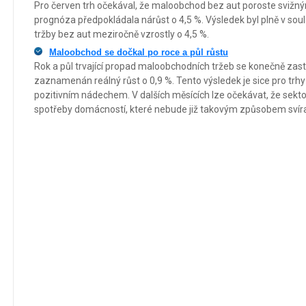
Pro červen trh očekával, že maloobchod bez aut poroste sviž
prognóza předpokládala nárůst o 4,5 %. Výsledek byl plně v so
tržby bez aut meziročně vzrostly o 4,5 %.
Maloobchod se dočkal po roce a půl růstu
Rok a půl trvající propad maloobchodních tržeb se konečně zastav
zaznamenán reálný růst o 0,9 %. Tento výsledek je sice pro tr
pozitivním nádechem. V dalších měsících lze očekávat, že sekt
spotřeby domácností, které nebude již takovým způsobem svírat