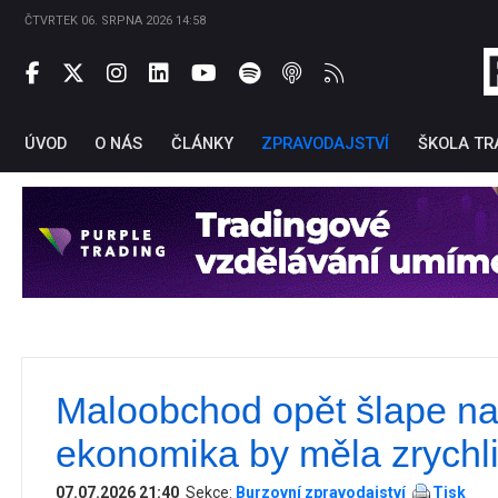
ČTVRTEK 06. SRPNA 2026 14:58
ÚVOD
O NÁS
ČLÁNKY
ZPRAVODAJSTVÍ
ŠKOLA TR
Maloobchod opět šlape na
Ti
ekonomika by měla zrychli
07.07.2026 21:40
Sekce:
Burzovní zpravodajství
Tisk