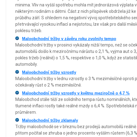
minima. Vliv na vyšší spotřebu mohla mít jednorázová výplata v
některým rodinám s dětmi. Část z nich příspěvek obdržela již ke
průběhu září. S ohledem na negativní vývoj spotřebitelského sen
přetrvávající vysokou inflací a nejistotou, lze však pro další mě
poklesu tržeb.
Maloobchodní tržby v závěru roku zvolnily tempo
Maloobchodní tržby v prosinci vykázaly nižší tempo, než se oče
automobilů došlo k meziročnímu nárůstu o 2,1 %, vyjma aut o 3
pokles tržeb (reálně) o 1,5 %, respektive o 1,0 %, když ze statis
automobily.
Maloobchodní tržby vzrostly
Maloobchodní tržby v lednu vzrostly o 3 % meziměsíčně oproti po
očekávaly růst o 2 % meziměsíčně.
Maloobchodní tržby vzrostly v květnu meziročně o 4,7 %
Maloobchod stále těží ze solidního tempa růstu nominálních, kter
tlumené inflaci rostly také reálné mzdy o 6,4 %. Spotřebitelsk
průměrem.
Maloobchodní tržby zklamaly
Tržby maloobchodě se v březnu bez prodejů automobilů reálně m
přitom počítal se zhruba o jedno procento vyšším růstem (6,3 