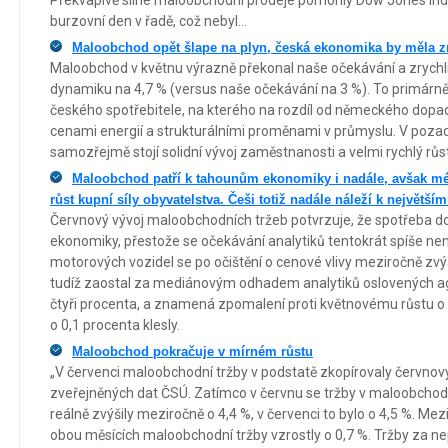
Překvapivě silné maloobchodní prodeje pomohly Dow Jones Ind
burzovní den v řadě, což nebyl...
Maloobchod opět šlape na plyn, česká ekonomika by měla zr
Maloobchod v květnu výrazně překonal naše očekávání a zrychlil
dynamiku na 4,7 % (versus naše očekávání na 3 %). To primárně 
českého spotřebitele, na kterého na rozdíl od německého dopad
cenami energií a strukturálními proměnami v průmyslu. V poza
samozřejmě stojí solidní vývoj zaměstnanosti a velmi rychlý rů
Maloobchod patří k tahounům ekonomiky i nadále, avšak mé
růst kupní síly obyvatelstva. Češi totiž nadále náleží k největš
Červnový vývoj maloobchodních tržeb potvrzuje, že spotřeba 
ekonomiky, přestože se očekávání analytiků tentokrát spíše ne
motorových vozidel se po očištění o cenové vlivy meziročně zvýš
tudíž zaostal za mediánovým odhadem analytiků oslovených ag
čtyři procenta, a znamená zpomalení proti květnovému růstu o
o 0,1 procenta klesly.
Maloobchod pokračuje v mírném růstu
„V červenci maloobchodní tržby v podstatě zkopírovaly červnový
zveřejněných dat ČSÚ. Zatímco v červnu se tržby v maloobcho
reálně zvýšily meziročně o 4,4 %, v červenci to bylo o 4,5 %. Mezi
obou měsících maloobchodní tržby vzrostly o 0,7 %. Tržby za ne