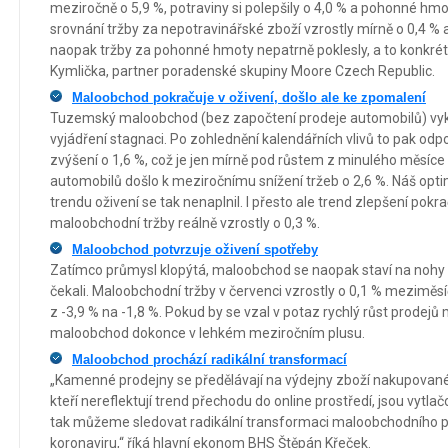
meziročně o 5,9 %, potraviny si polepšily o 4,0 % a pohonné hm
srovnání tržby za nepotravinářské zboží vzrostly mírně o 0,4 % a
naopak tržby za pohonné hmoty nepatrně poklesly, a to konkrétn
Kymlička, partner poradenské skupiny Moore Czech Republic.
Maloobchod pokračuje v oživení, došlo ale ke zpomalení
Tuzemský maloobchod (bez započtení prodeje automobilů) vyk
vyjádření stagnaci. Po zohlednění kalendářních vlivů to pak o
zvýšení o 1,6 %, což je jen mírně pod růstem z minulého měsíce 
automobilů došlo k meziročnímu snížení tržeb o 2,6 %. Náš opti
trendu oživení se tak nenaplnil. I přesto ale trend zlepšení pokra
maloobchodní tržby reálně vzrostly o 0,3 %.
Maloobchod potvrzuje oživení spotřeby
Zatímco průmysl klopýtá, maloobchod se naopak staví na nohy
čekali. Maloobchodní tržby v červenci vzrostly o 0,1 % meziměsí
z -3,9 % na -1,8 %. Pokud by se vzal v potaz rychlý růst prodejů
maloobchod dokonce v lehkém meziročním plusu.
Maloobchod prochází radikální transformací
„Kamenné prodejny se předělávají na výdejny zboží nakupované
kteří nereflektují trend přechodu do online prostředí, jsou vytl
tak můžeme sledovat radikální transformaci maloobchodního 
koronaviru,“ říká hlavní ekonom BHS Štěpán Křeček.