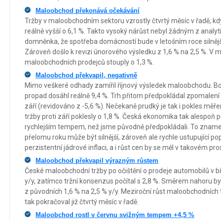
Maloobchod překonává očekávání
Tržby v maloobchodním sektoru vzrostly čtvrtý měsíc v řadě, k
reálně vyšší o 6,1 %. Takto vysoký nárůst nebyl žádným z analyt
domněnka, že spotřeba domácností bude v letošním roce silnějš
Zároveň došlo k revizi únorového výsledku z 1,6 % na 2,5 %. V 
maloobchodních prodejců stouply o 1,3 %.
Maloobchod překvapil, negativně
Mimo veškeré odhady zamířil říjnový výsledek maloobchodu. Bo
propad dosáhl reálně 9,4 %. Trh přitom předpokládal zpomalení „
září (revidováno z -5,6 %). Nečekaně prudký je tak i pokles mě
tržby proti září poklesly o 1,8 %. Česká ekonomika tak alespoň po
rychlejším tempem, než jsme původně předpokládali. To zname
přelomu roku může být silnější, zároveň ale rychle ustupující po
perzistentní jádrové inflaci, a i růst cen by se měl v takovém pros
Maloobchod překvapil výrazným růstem
České maloobchodní tržby po očištění o prodeje automobilů v b
y/y, zatímco tržní konsenzus počítal s 2,8 %. Směrem nahoru byl
z původních 1,6 % na 2,5 % y/y. Meziroční růst maloobchodních t
tak pokračoval již čtvrtý měsíc v řadě.
Maloobchod rostl v červnu svižným tempem +4,5 %