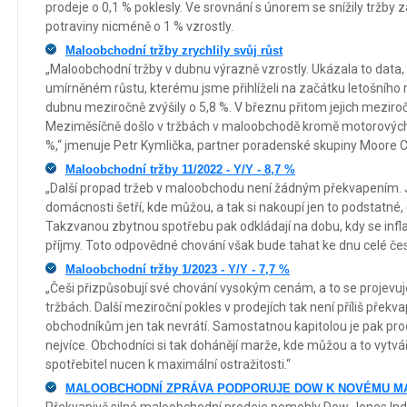
prodeje o 0,1 % poklesly. Ve srovnání s únorem se snížily tržby
potraviny nicméně o 1 % vzrostly.
Maloobchodní tržby zrychlily svůj růst
„Maloobchodní tržby v dubnu výrazně vzrostly. Ukázala to data,
umírněném růstu, kterému jsme přihlíželi na začátku letošního 
dubnu meziročně zvýšily o 5,8 %. V březnu přitom jejich meziroční
Meziměsíčně došlo v tržbách v maloobchodě kromě motorových 
%,“ jmenuje Petr Kymlička, partner poradenské skupiny Moore 
Maloobchodní tržby 11/2022 - Y/Y - 8,7 %
„Další propad tržeb v maloobchodu není žádným překvapením. J
domácnosti šetří, kde můžou, a tak si nakoupí jen to podstatné,
Takzvanou zbytnou spotřebu pak odkládají na dobu, kdy se inflace
příjmy. Toto odpovědné chování však bude tahat ke dnu celé če
Maloobchodní tržby 1/2023 - Y/Y - 7,7 %
„Češi přizpůsobují své chování vysokým cenám, a to se projev
tržbách. Další meziroční pokles v prodejích tak není příliš překv
obchodníkům jen tak nevrátí. Samostatnou kapitolou je pak prode
nejvíce. Obchodníci si tak dohánějí marže, kde můžou a to vytvá
spotřebitel nucen k maximální ostražitosti.“
MALOOBCHODNÍ ZPRÁVA PODPORUJE DOW K NOVÉMU M