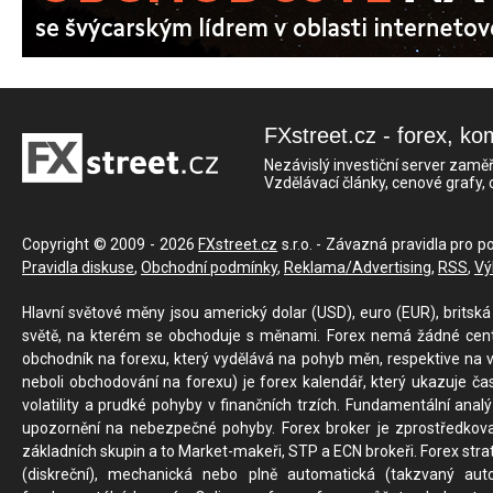
FXstreet.cz - forex, ko
Nezávislý investiční server zaměř
Vzdělávací články, cenové grafy,
Copyright © 2009 - 2026
FXstreet.cz
s.r.o. - Závazná pravidla pro p
Pravidla diskuse
,
Obchodní podmínky
,
Reklama/Advertising
,
RSS
,
Vý
Hlavní světové měny jsou americký dolar (USD), euro (EUR), britská 
světě, na kterém se obchoduje s měnami. Forex nemá žádné centrál
obchodník na forexu, který vydělává na pohyb měn, respektive na v
neboli obchodování na forexu) je forex kalendář, který ukazuje č
volatility a prudké pohyby v finančních trzích. Fundamentální ana
upozornění na nebezpečné pohyby. Forex broker je zprostředkov
základních skupin a to Market-makeři, STP a ECN brokeři. Forex stra
(diskreční), mechanická nebo plně automatická (takzvaný aut