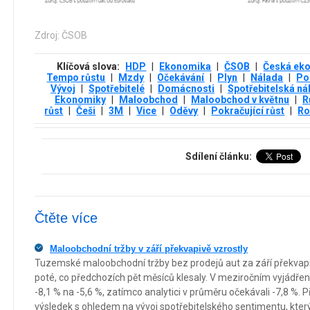
Zdroj: ČSOB
Klíčová slova:
HDP
|
Ekonomika
|
ČSOB
|
Česká ek
Tempo růstu
|
Mzdy
|
Očekávání
|
Plyn
|
Nálada
|
Po
Vývoj
|
Spotřebitelé
|
Domácnosti
|
Spotřebitelská ná
Ekonomiky
|
Maloobchod
|
Maloobchod v květnu
|
R
růst
|
Češi
|
3М
|
Vice
|
Oděvy
|
Pokračující růst
|
Ro
Sdílení článku:
Čtěte více
Maloobchodní tržby v září překvapivě vzrostly
Tuzemské maloobchodní tržby bez prodejů aut za září překvap
poté, co předchozích pět měsíců klesaly. V meziročním vyjádření
-8,1 % na -5,6 %, zatímco analytici v průměru očekávali -7,8 %. P
výsledek s ohledem na vývoj spotřebitelského sentimentu, který 