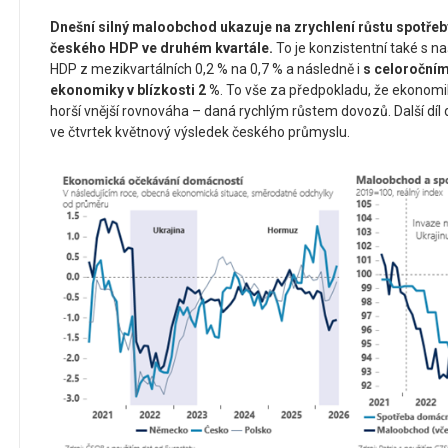
Dnešní silný maloobchod ukazuje na zrychlení růstu spotře
českého HDP ve druhém kvartále.
To je konzistentní také s n
HDP z mezikvartálních 0,2 % na 0,7 % a následně i
s celoroční
ekonomiky v blízkosti 2 %
. To vše za předpokladu, že ekonom
horší vnější rovnováha – daná rychlým růstem dovozů. Další díl
ve čtvrtek květnový výsledek českého průmyslu.