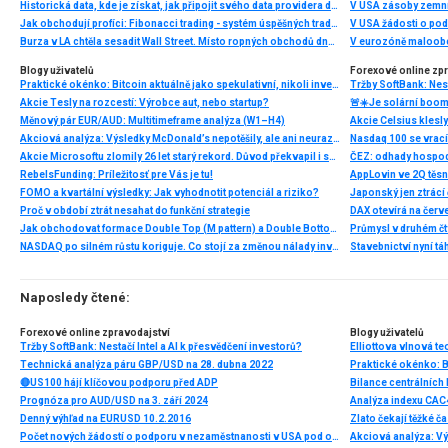
Historická data, kde je získat, jak připojit svého data providera do MultiCharts a proč je budeme potřebovat? (4. díl)
V USA zásoby zemní
Jak obchodují profíci: Fibonacci trading - systém úspěšných traderů
V USA žádosti o po
Burza v LA chtěla sesadit Wall Street. Místo ropných obchodů dnes místem duní basy
V eurozóně maloobc
Blogy uživatelů
Forexové online zp
Praktické okénko: Bitcoin aktuálně jako spekulativní, nikoli investiční aktivum
Tržby SoftBank: Nest
Akcie Tesly na rozcestí: Výrobce aut, nebo startup?
Měnový pár EUR/AUD: Multitimeframe analýza (W1–H4)
Akcie Celsius klesly
Akciová analýza: Výsledky McDonald’s nepotěšily, ale ani neurazily. Jakou vizi společnost prezentovala?
Akcie Microsoftu zlomily 26 let starý rekord. Důvod překvapil i samotné investory
ČEZ: odhady hospod
RebelsFunding: Príležitosť pre Vás je tu!
FOMO a kvartální výsledky: Jak vyhodnotit potenciál a riziko?
Proč v období ztrát nesahat do funkční strategie
Jak obchodovat formace Double Top (M pattern) a Double Bottom (W pattern)
NASDAQ po silném růstu koriguje. Co stojí za změnou nálady investorů?
Stavebnictví nyní tá
Naposledy čtené:
Forexové online zpravodajství
Blogy uživatelů
Tržby SoftBank: Nestačí Intel a AI k přesvědčení investorů?
Technická analýza páru GBP/USD na 28. dubna 2022
🔴US100 hájí klíčovou podporu před ADP
Bilance centrálních
Prognóza pro AUD/USD na 3. září 2024
Analýza indexu CAC4
Denný výhľad na EURUSD 10.2.2016
Zlato čekají těžké č
Počet nových žádostí o podporu v nezaměstnanosti v USA pod odhady; dolar posiluje 📈