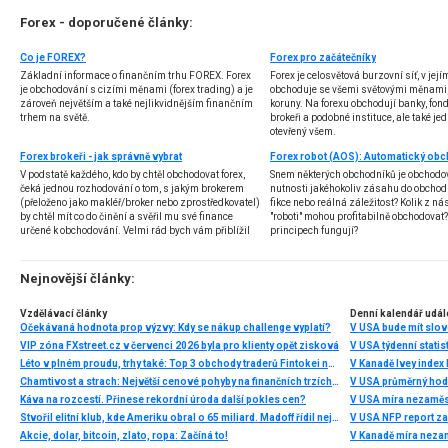
Forex - doporučené články:
Co je FOREX?
Forex pro začátečníky
Základní informace o finančním trhu FOREX. Forex
Forex je celosvětová burzovní síť, v jej
je obchodování s cizími měnami (forex trading) a je
obchoduje se všemi světovými měnami,
zároveň největším a také nejlikvidnějším finančním
koruny. Na forexu obchodují banky, fondy
trhem na světě.
brokeři a podobné instituce, ale také jedn
otevřený všem.
Forex brokeři - jak správně vybrat
V podstatě každého, kdo by chtěl obchodovat forex,
Snem některých obchodníků je obchodo
čeká jednou rozhodování o tom, s jakým brokerem
nutnosti jakéhokoliv zásahu do obchod
(přeloženo jako makléř/broker nebo zprostředkovatel)
fikce nebo reálná záležitost? Kolik z nás
by chtěl mít co do činění a svěřil mu své finance
"roboti" mohou profitabilně obchodovat
určené k obchodování. Velmi rád bych vám přiblížil
principech fungují?
problematiku výběru brokera, rozdíl mezi
jednotlivými typy brokerů a v neposlední řadě uvedu
několik příkladů nejznámějších z nich.
Nejnovější články:
Vzdělávací články
Denní kalendář udál
Očekávaná hodnota prop výzvy: Kdy se nákup challenge vyplatí?
V USA bude mít slo
VIP zóna FXstreet.cz v červenci 2026 byla pro klienty opět zisková
V USA týdenní statist
Léto v plném proudu, trhy také: Top 3 obchody traderů Fintokei na indexech a zlatě
V Kanadě Ivey index
Chamtivost a strach: Největší cenové pohyby na finančních trzích (červenec 2026)
V USA průměrný hod
Káva na rozcestí. Přinese rekordní úroda další pokles cen?
V USA míra nezaměs
Stvořil elitní klub, kde Ameriku obral o 65 miliard. Madoff řídil největší Ponzi dějin
V USA NFP report z
Akcie, dolar, bitcoin, zlato, ropa: Začíná to!
V Kanadě míra neza