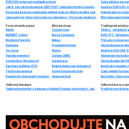
EUR/USD potvrzuje medvědí průlom
Čaká väčšinu eurov
Jak 8. září obchodovat pár GBP/USD? Jednoduché tipy a analýza obchodů pro začátečníky
Európska komisia revidovala výhľad rastu aj inflácie prudko nadol. Euro ostáva pod tlakom.
Investování pro každ
Japonský jen ztrácí část zisků po intervenci. Trh znovu sleduje hranici 158 USD/JPY 💴
Môj plánovaný trade
Forex slovník pojmů
Klíčová slova
Tradingové analýzy 
Kvóta
Zásoby ropy
Stříbro - Intradenní
MARKET ordery
Burza Coinbase
EUR/JPY - Intradenn
Nonfarm Payrolls
Kakao
FCA upozorňuje na n
Dumping
Pravidelný příjem
On close
Numis
Analýza USD/CAD, 
Dvojitá investice
Zpráva CNBC
Swingové obchodová
Congestion (Kongesce)
Inaugurace
Obchodování dle VIP
Earnings multiple (P/E)
Reálné devizové intervence
Americký regulátor 
Technická analýza
Volné hotovostní toky
Zlato vytváří forma
Dynamický (agresivní) investor
Swapový bod
Komodity: Ceny ropy 
Odborná literatura
Odborné kurzy a se
Světový bestseller o tradingu v češtině! Úspěšní obchodníci: Jak běžní lidé porážejí Wall Street v jeho vlastní hře