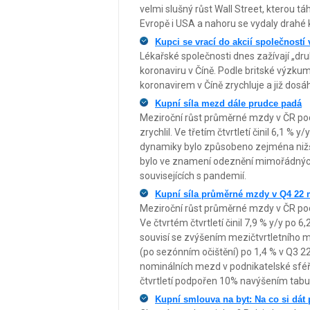
velmi slušný růst Wall Street, kterou t
Evropě i USA a nahoru se vydaly drahé k
Kupci se vrací do akcií společností 
Lékařské společnosti dnes zažívají „dru
koronaviru v Číně. Podle britské výzkumn
koronavirem v Číně zrychluje a již dosá
Kupní síla mezd dále prudce padá
Meziroční růst průměrné mzdy v ČR podl
zrychlil. Ve třetím čtvrtletí činil 6,1 % 
dynamiky bylo způsobeno zejména nižší 
bylo ve znamení odeznění mimořádných 
souvisejících s pandemií.
Kupní síla průměrné mzdy v Q4 22 m
Meziroční růst průměrné mzdy v ČR podl
Ve čtvrtém čtvrtletí činil 7,9 % y/y po 6
souvisí se zvýšením mezičtvrtletního 
(po sezónním očištění) po 1,4 % v Q3 22
nominálních mezd v podnikatelské sféře
čtvrtletí podpořen 10% navýšením tabul
Kupní smlouva na byt: Na co si dát