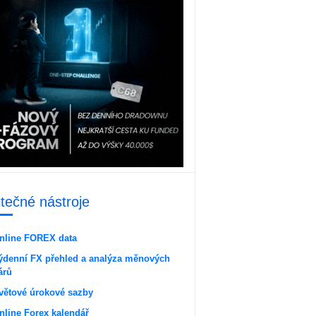
itečné nástroje
nline FOREX data
ýdenní FX přehled a analýza měnových
árů
větové úrokové sazby
nline Forex kalendář