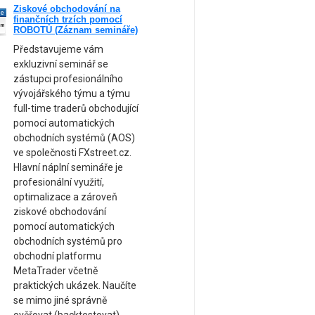
Ziskové obchodování na
ne
finančních trzích pomocí
am
ROBOTŮ (Záznam semináře)
Představujeme vám
exkluzivní seminář se
zástupci profesionálního
vývojářského týmu a týmu
full-time traderů obchodující
pomocí automatických
obchodních systémů (AOS)
ve společnosti FXstreet.cz.
Hlavní náplní semináře je
profesionální využití,
optimalizace a zároveň
ziskové obchodování
pomocí automatických
obchodních systémů pro
obchodní platformu
MetaTrader včetně
praktických ukázek. Naučíte
se mimo jiné správně