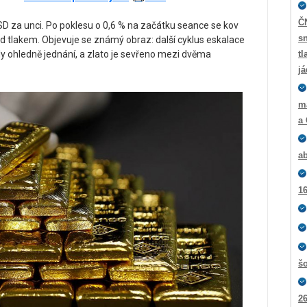
Č
SD za unci. Po poklesu o 0,6 % na začátku seance se kov
sn
od tlakem. Objevuje se známý obraz: další cyklus eskalace
y ohledně jednání, a zlato je sevřeno mezi dvěma
tl
j
m
a
ab
16
š
26