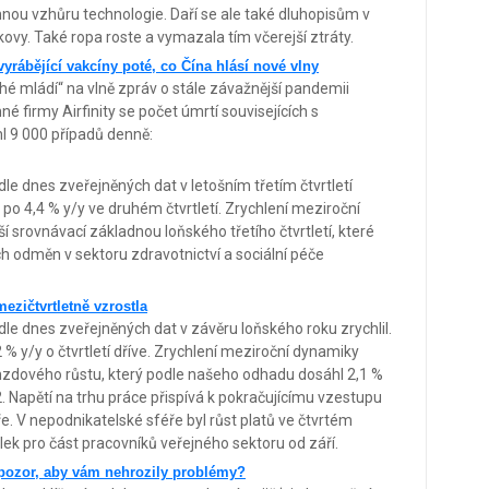
áhnou vzhůru technologie. Daří se ale také dluhopisům v
ovy. Také ropa roste a vymazala tím včerejší ztráty.
vyrábějící vakcíny poté, co Čína hlásí nové vlny
hé mládí“ na vlně zpráv o stále závažnější pandemii
é firmy Airfinity se počet úmrtí souvisejících s
hl 9 000 případů denně:
e dnes zveřejněných dat v letošním třetím čtvrtletí
y/y po 4,4 % y/y ve druhém čtvrtletí. Zrychlení meziroční
srovnávací základnou loňského třetího čtvrtletí, které
odměn v sektoru zdravotnictví a sociální péče
ezičtvrtletně vzrostla
e dnes zveřejněných dat v závěru loňského roku zrychlil.
,2 % y/y o čtvrtletí dříve. Zrychlení meziroční dynamiky
mzdového růstu, který podle našeho odhadu dosáhl 2,1 %
. Napětí na trhu práce přispívá k pokračujícímu vzestupu
. V nepodnikatelské sféře byl růst platů ve čtvrtém
ek pro část pracovníků veřejného sektoru od září.
 pozor, aby vám nehrozily problémy?