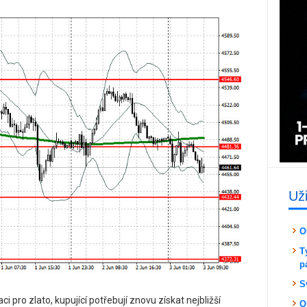
Už
O
T
p
S
 pro zlato, kupující potřebují znovu získat nejbližší
O