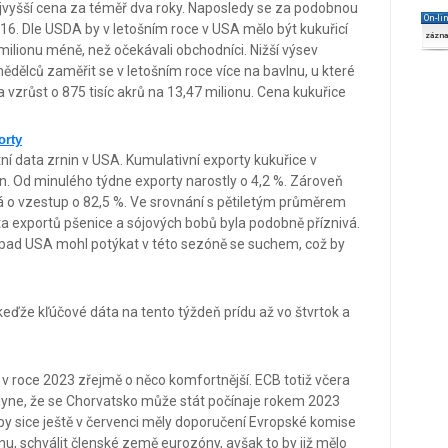
ejvyšší cena za téměř dva roky. Naposledy se za podobnou
On-li
6. Dle USDA by v letošním roce v USA mělo být kukuřicí
zázn
 milionu méně, než očekávali obchodníci. Nižší výsev
ědělců zaměřit se v letošním roce více na bavlnu, u které
vzrůst o 875 tisíc akrů na 13,47 milionu. Cena kukuřice
orty
ní data zrnin v USA. Kumulativní exporty kukuřice v
n. Od minulého týdne exporty narostly o 4,2 %. Zároveň
á o vzestup o 82,5 %. Ve srovnání s pětiletým průměrem
ata exportů pšenice a sójových bobů byla podobně příznivá.
ozápad USA mohl potýkat v této sezóně se suchem, což by
eďže kľúčové dáta na tento týždeň prídu až vo štvrtok a
v roce 2023 zřejmě o něco komfortnější. ECB totiž včera
plyne, že se Chorvatsko může stát počínaje rokem 2023
 sice ještě v červenci měly doporučení Evropské komise
nu, schválit členské země eurozóny, avšak to by již mělo