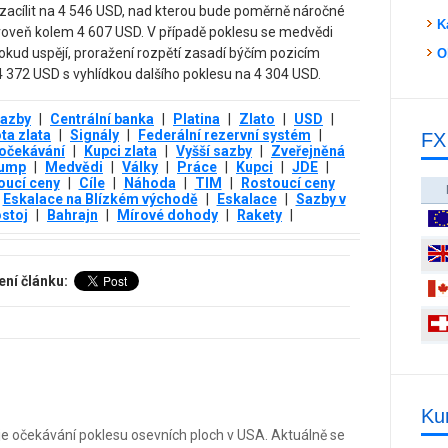
 zacílit na 4 546 USD, nad kterou bude poměrně náročné
K
úroveň kolem 4 607 USD. V případě poklesu se medvědi
okud uspějí, proražení rozpětí zasadí býčím pozicím
O
4 372 USD s vyhlídkou dalšího poklesu na 4 304 USD.
azby
|
Centrální banka
|
Platina
|
Zlato
|
USD
|
ta zlata
|
Signály
|
Federální rezervní systém
|
FX
 očekávání
|
Kupci zlata
|
Vyšší sazby
|
Zveřejněná
ump
|
Medvědi
|
Války
|
Práce
|
Kupci
|
JDE
|
oucí ceny
|
Cíle
|
Náhoda
|
TIM
|
Rostoucí ceny
Eskalace na Blízkém východě
|
Eskalace
|
Sazby v
ostoj
|
Bahrajn
|
Mírové dohody
|
Rakety
|
ení článku:
Ku
je očekávání poklesu osevních ploch v USA. Aktuálně se