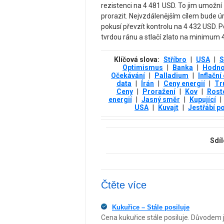
rezistenci na 4 481 USD. To jim umožní
prorazit. Nejvzdálenějším cílem bude 
pokusí převzít kontrolu na 4 432 USD. P
tvrdou ránu a stlačí zlato na minimum 
Klíčová slova:
Stříbro
|
USA
|
S
Optimismus
|
Banka
|
Hodno
Očekávání
|
Palladium
|
Inflační
data
|
Írán
|
Ceny energií
|
Tr
Ceny
|
Proražení
|
Kov
|
Rost
energií
|
Jasný směr
|
Kupující
|
USA
|
Kuvajt
|
Jestřábí p
Sdíl
Čtěte více
Kukuřice – Stále posiluje
Cena kukuřice stále posiluje. Důvodem 