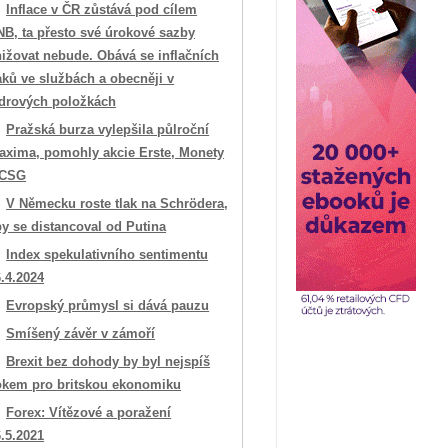
Inflace v ČR zůstává pod cílem
NB, ta přesto své úrokové sazby
ižovat nebude. Obává se inflačních
aků ve službách a obecněji v
ádrových položkách
Pražská burza vylepšila půlroční
axima, pomohly akcie Erste, Monety
 CSG
V Německu roste tlak na Schrödera,
y se distancoval od Putina
Index spekulativního sentimentu
.4.2024
Evropský průmysl si dává pauzu
Smíšený závěr v zámoří
Brexit bez dohody by byl nejspíš
okem pro britskou ekonomiku
Forex: Vítězové a poražení
.5.2021