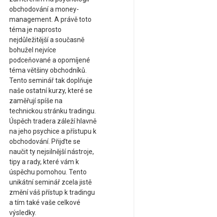
obchodování a money-
management. A právě toto
téma je naprosto
nejdůležitější a současně
bohužel nejvíce
podceňované a opomíjené
téma většiny obchodníků.
Tento seminář tak doplňuje
naše ostatní kurzy, které se
zaměřují spíše na
technickou stránku tradingu.
Úspěch tradera záleží hlavně
na jeho psychice a přístupu k
obchodování. Přijďte se
naučit ty nejsilnější nástroje,
tipy a rady, které vám k
úspěchu pomohou. Tento
unikátní seminář zcela jistě
změní váš přístup k tradingu
a tím také vaše celkové
výsledky.