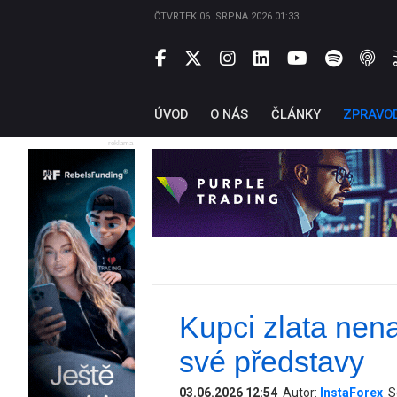
ČTVRTEK 06. SRPNA 2026 01:33
ÚVOD
O NÁS
ČLÁNKY
ZPRAVO
reklama
Kupci zlata nen
své představy
03.06.2026 12:54
Autor:
InstaForex
S