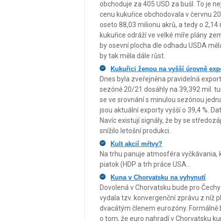
obchoduje za 405 USD za bušl. To je n
cenu kukuřice obchodovala v červnu 201
oseto 88,03 milionu akrů, a tedy o 2,14
kukuřice odráží ve velké míře plány zem
by osevní plocha dle odhadu USDA měla 
by tak měla dále růst.
Kukuřici ženou na vyšší úrovně exp
Dnes byla zveřejněna pravidelná export
sezóně 20/21 dosáhly na 39,392 mil. tu
se ve srovnání s minulou sezónou jedn
jsou aktuální exporty vyšší o 39,4 %. D
Navíc existují signály, že by se střed
snížilo letošní produkci.
Kult akcií mŕtvy?
Na trhu panuje atmosféra vyčkávania, k
piatok (HDP a trh práce USA...
Kuna v Chorvatsku na vyhynutí
Dovolená v Chorvatsku bude pro Čechy 
vydala tzv. konvergenční zprávu z níž 
dvacátým členem eurozóny. Formálně by
o tom, že euro nahradí v Chorvatsku ku