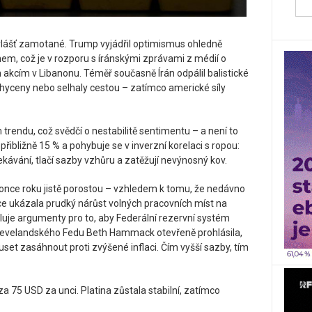
vlášť zamotané. Trump vyjádřil optimismus ohledně
em, což je v rozporu s íránskými zprávami z médií o
 akcím v Libanonu. Téměř současně Írán odpálil balistické
achyceny nebo selhaly cestou – zatímco americké síly
trendu, což svědčí o nestabilitě sentimentu – a není to
přibližně 15 % a pohybuje se v inverzní korelaci s ropou:
očekávání, tlačí sazby vzhůru a zatěžují nevýnosný kov.
nce roku jistě porostou – vzhledem k tomu, že nedávno
e ukázala prudký nárůst volných pracovních míst na
uje argumenty pro to, aby Federální rezervní systém
 clevelandského Fedu Beth Hammack otevřeně prohlásila,
et zasáhnout proti zvýšené inflaci. Čím vyšší sazby, tím
za 75 USD za unci. Platina zůstala stabilní, zatímco