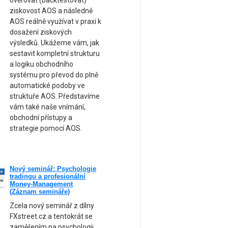
ověřovat (backtestovat)
ziskovost AOS a následně
AOS reálně využívat v praxi k
dosažení ziskových
výsledků. Ukážeme vám, jak
sestavit kompletní strukturu
a logiku obchodního
systému pro převod do plně
automatické podoby ve
struktuře AOS. Představíme
vám také naše vnímání,
obchodní přístupy a
strategie pomocí AOS.
Nový seminář: Psychologie
ne
tradingu a profesionální
am
Money-Management
(Záznam semináře)
Zcela nový seminář z dílny
FXstreet.cz a tentokrát se
zaměřením na psychologii