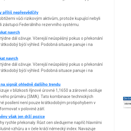
příliš nepřesvědčily
obtížemi vůči rizikovým aktivům, protože kupující nebyli
dali zástupci Federálního rezervního systému.
skat navrch
 týdne dál oživuje. Včerejší neúspěšný pokus o překonání
tkodobý býčí výhled. Podobná situace panuje i na
kat navrch
 týdne dál oživuje. Včerejší neúspěšný pokus o překonání
tkodobý býčí výhled. Podobná situace panuje i na
 na signál ohledně dalšího trendu
uje v blízkosti říjnové úrovně 1,1650 a zároveň osciluje
vého průměru (SMA). Tato kombinace technických
On-li
vné posílení není pouze krátkodobým protipohybem v
zázn
 formovat v polovině září.
měny však jen drží pozice
rhy rychle překonaly. Růst cen sledujeme napříč hlavními
 slušně vzhůru a v čele kráčí německý index. Navazuje