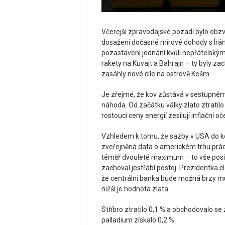
Včerejší zpravodajské pozadí bylo obz
dosažení dočasné mírové dohody s Írán
pozastavení jednání kvůli nepřátelským
rakety na Kuvajt a Bahrajn – ty byly z
zasáhly nové cíle na ostrově Kešm.
Je zřejmé, že kov zůstává v sestupném 
náhoda. Od začátku války zlato ztratilo 
rostoucí ceny energií zesilují inflační 
Vzhledem k tomu, že sazby v USA do ko
zveřejněná data o americkém trhu prác
téměř dvouleté maximum – to vše posil
zachoval jestřábí postoj. Prezidentka
že centrální banka bude možná brzy mus
nižší je hodnota zlata.
Stříbro ztratilo 0,1 % a obchodovalo se 
palladium získalo 0,2 %.