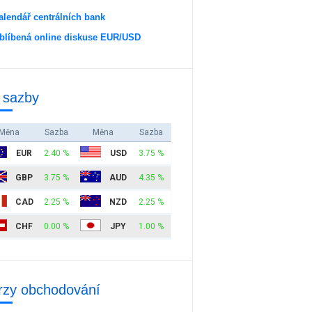
alendář centrálních bank
blíbená online diskuse EUR/USD
 sazby
Měna
Sazba
Měna
Sazba
EUR
2.40 %
USD
3.75 %
GBP
3.75 %
AUD
4.35 %
CAD
2.25 %
NZD
2.25 %
CHF
0.00 %
JPY
1.00 %
rzy obchodování