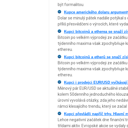
být formalitou.
Kupce amerického dolaru argumenty 
Dolar se minulý pátek nadále potýkal s 
příliš přesvědčeni o výrocích, které vy
Kupci bitcoinů a etherea se snaží zí
Bitcoin po velkém výprodeji ze začátku
týdenního maxima však zpochybňuje krá
ethereu.
Kupci bitcoinů a etherů se snaží zís
Bitcoin po velkém výprodeji ze začátku
týdenního maxima však zpochybňuje krá
ethereu.
Kupci i prodejci EUR/USD vyčkávají
Měnový pár EUR/USD se aktuálně stabiliz
kolem 50denního jednoduchého klouza
úrovní vyvolává otázky, zda jeho nedá
rámci klesajícího trendu, který se začal
Kupci převládli napříč trhy. Hlavní 
Lehce negativní začátek dne finanční t
třídami aktiv. Evropské akcie se vydaly