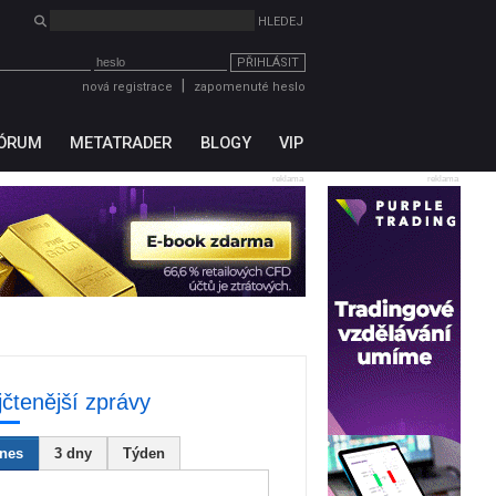
PŘIHLÁSIT
|
nová registrace
zapomenuté heslo
ÓRUM
METATRADER
BLOGY
VIP
reklama
reklama
jčtenější zprávy
nes
3 dny
Týden