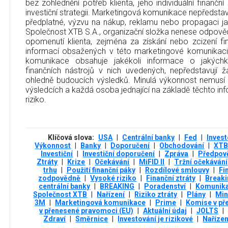
bez zohlednění potřeb klienta, jeho individuální finanční
investiční strategii. Marketingová komunikace nepředstavu
předplatné, výzvu na nákup, reklamu nebo propagaci jak
Společnost XTB S.A., organizační složka nenese odpověd
opomenutí klienta, zejména za získání nebo zcizení fi
informací obsažených v této marketingové komunikaci
komunikace obsahuje jakékoli informace o jakýchko
finančních nástrojů v nich uvedených, nepředstavují
ohledně budoucích výsledků. Minulá výkonnost nemusí
výsledcích a každá osoba jednající na základě těchto info
riziko.
Klíčová slova:
USA
|
Centrální banky
|
Fed
|
Invest
Výkonnost
|
Banky
|
Doporučení
|
Obchodování
|
XT
Investiční
|
Investiční doporučení
|
Zpráva
|
Předpov
Ztráty
|
Krize
|
Očekávání
|
MiFID II
|
Tržní očekávání
trhu
|
Použití finanční páky
|
Rozdílové smlouvy
|
Fi
zodpovědně
|
Vysoké riziko
|
Finanční ztráty
|
Break
centrální banky
|
BREAKING
|
Poradenství
|
Komunik
Společnost XTB
|
Nařízení
|
Riziko ztráty
|
Plány
|
Min
3М
|
Marketingová komunikace
|
Prime
|
Komise v př
v přenesené pravomoci (EU)
|
Aktuální údaj
|
JOLTS
|
Zdraví
|
Směrnice
|
Investování je rizikové
|
Naříze