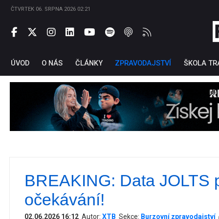
ČTVRTEK 06. SRPNA 2026 02:21
ÚVOD
O NÁS
ČLÁNKY
ZPRAVODAJSTVÍ
ŠKOLA TR
BREAKING: Data JOLTS p
Ti
očekávání!
02.06.2026 16:12
Autor:
XTB
Sekce:
Burzovní zpravodajství