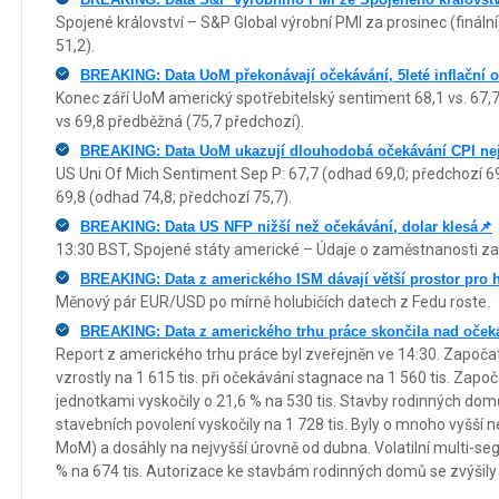
Spojené království – S&P Global výrobní PMI za prosinec (finální
51,2).
BREAKING: Data UoM překonávají očekávání, 5leté inflační o
Konec září UoM americký spotřebitelský sentiment 68,1 vs. 67,
vs 69,8 předběžná (75,7 předchozí).
BREAKING: Data UoM ukazují dlouhodobá očekávání CPI nejn
US Uni Of Mich Sentiment Sep P: 67,7 (odhad 69,0; předchozí 6
69,8 (odhad 74,8; předchozí 75,7).
BREAKING: Data US NFP nižší než očekávání, dolar klesá📌
13:30 BST, Spojené státy americké – Údaje o zaměstnanosti za 
BREAKING: Data z amerického ISM dávají větší prostor pro h
Měnový pár EUR/USD po mírně holubičích datech z Fedu roste.
BREAKING: Data z amerického trhu práce skončila nad oček
Report z amerického trhu práce byl zveřejněn ve 14:30. Započ
vzrostly na 1 615 tis. při očekávání stagnace na 1 560 tis. Zapo
jednotkami vyskočily o 21,6 % na 530 tis. Stavby rodinných domů 
stavebních povolení vyskočily na 1 728 tis. Byly o mnoho vyšší 
MoM) a dosáhly na nejvyšší úrovně od dubna. Volatilní multi-se
% na 674 tis. Autorizace ke stavbám rodinných domů se zvýšily 