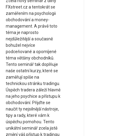
Zcela nový seminář z dílny
FXstreet.cz a tentokrát se
zaměřením na psychologii
obchodování a money-
management. A právě toto
téma je naprosto
nejdůležitější a současně
bohužel nejvíce
podceňované a opomíjené
téma většiny obchodníků.
Tento seminář tak doplňuje
naše ostatní kurzy, které se
zaměřují spíše na
technickou stránku tradingu.
Úspěch tradera záleží hlavně
na jeho psychice a přístupu k
obchodování. Přijďte se
naučit ty nejsilnější nástroje,
tipy a rady, které vám k
úspěchu pomohou. Tento
unikátní seminář zcela jistě
změní váš přístup k tradingu