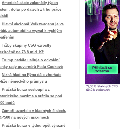
Americké akcie zakončily týden
stem, dolar po datech z trhu práce
labil
Hlavní akcionář Volkswagenu je ve
rátě, automobilku vyzval k rychlým
patřením
Tržby skupiny CSG vzrostly
eziročně na 78,8 mld. Kč
Trump nadále usiluje o odvolání
lenky rady guvernérů Fedu Cookové
Nízká hladina Rýna dále zhoršuje
otíže německého průmyslu
Pražská burza sestoupila z
storického maxima a vrátila se pod
800 bodů
Zámoří uzavřelo v kladných číslech,
&P500 na nových maximech
Pražská burza v týdnu opět výrazně