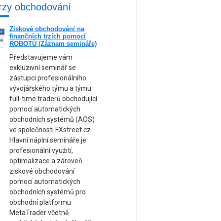
rzy obchodování
Ziskové obchodování na
ne
finančních trzích pomocí
am
ROBOTŮ (Záznam semináře)
Představujeme vám
exkluzivní seminář se
zástupci profesionálního
vývojářského týmu a týmu
full-time traderů obchodující
pomocí automatických
obchodních systémů (AOS)
ve společnosti FXstreet.cz.
Hlavní náplní semináře je
profesionální využití,
optimalizace a zároveň
ziskové obchodování
pomocí automatických
obchodních systémů pro
obchodní platformu
MetaTrader včetně