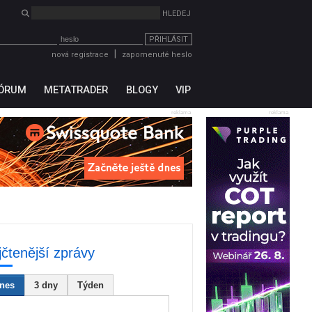
PŘIHLÁSIT
|
nová registrace
zapomenuté heslo
ÓRUM
METATRADER
BLOGY
VIP
reklama
reklama
jčtenější zprávy
nes
3 dny
Týden