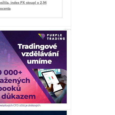
sílila, index PX stoupl o 2,94
rocenta
reklama