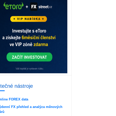
itečné nástroje
nline FOREX data
ýdenní FX přehled a analýza měnových
árů