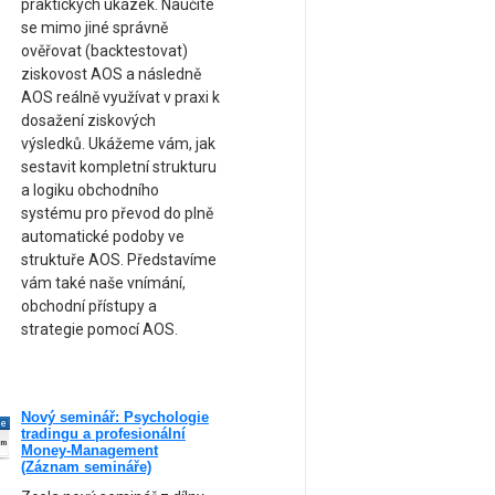
praktických ukázek. Naučíte
se mimo jiné správně
ověřovat (backtestovat)
ziskovost AOS a následně
AOS reálně využívat v praxi k
dosažení ziskových
výsledků. Ukážeme vám, jak
sestavit kompletní strukturu
a logiku obchodního
systému pro převod do plně
automatické podoby ve
struktuře AOS. Představíme
vám také naše vnímání,
obchodní přístupy a
strategie pomocí AOS.
Nový seminář: Psychologie
ne
tradingu a profesionální
am
Money-Management
(Záznam semináře)