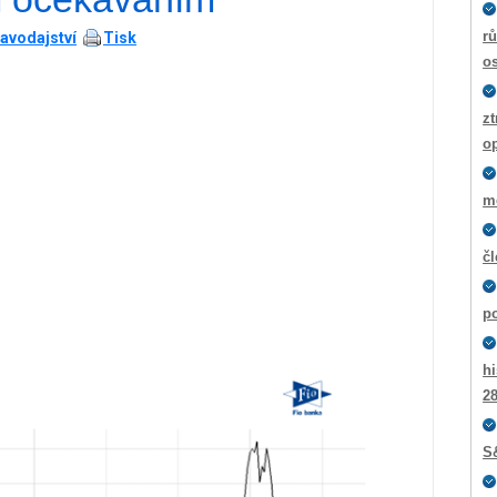
rů
avodajství
Tisk
os
zt
o
m
č
p
hi
2
S