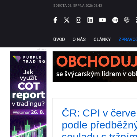
SOBOTA 08. SRPNA 2026 08:43
ÚVOD
O NÁS
ČLÁNKY
ZPRAVO
reklama
ČR: CPI v červe
podle předběžný
souladu s tržní