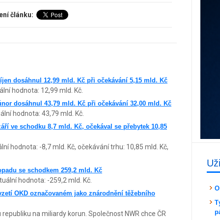
ení článku:
říjen dosáhnul 12,99 mld. Kč při očekávání 5,15 mld. Kč
uální hodnota: 12,99 mld. Kč.
únor dosáhnul 43,79 mld. Kč při očekávání 32,00 mld. Kč
ální hodnota: 43,79 mld. Kč.
září ve schodku 8,7 mld. Kč, očekával se přebytek 10,85
ální hodnota: -8,7 mld. Kč, očekávání trhu: 10,85 mld. Kč,
Už
stopadu se schodkem 259,2 mld. Kč
tuální hodnota: -259,2 mld. Kč.
O
evzetí OKD označovaném jako znárodnění těžebního
T
p
u republiku na miliardy korun. Společnost NWR chce ČR