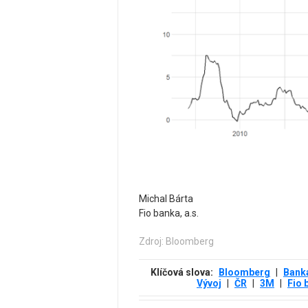
Michal Bárta
Fio banka, a.s.
Zdroj: Bloomberg
Klíčová slova:
Bloomberg
|
Bank
Vývoj
|
ČR
|
3М
|
Fio 