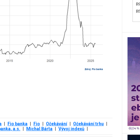
po
p
a
|
Fio banka
|
Fio
|
Očekávání
|
Očekávání trhu
|
banka, a.s.
|
Michal Bárta
|
Vývoj indexů
|