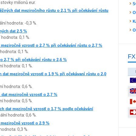
 stovky milionů eur.
S
ěžných dat meziročního růstu o 2,1 % při očekávání růstu
O
K
lní hodnota: -0,3 %.
O
ných dat 2,5 %
 hodnota: 0,1 %.
meziročně vzrostl o 2,7 % při očekávání růstu o 2,7 %
 hodnota: 0,1 %.
FX
o 2,7 % při očekávání růstu o 2,6 %
ní hodnota: 0,1 %.
dat meziročně vzrostl o 1,9 % při očekávaní růstu o 2,0
ní hodnota: 0,6 %.
 dat meziročně vzrostl o 2,7 %
ní hodnota: 0,5 %.
ch dat meziročně vzrostl o 1,7 % podle očekávání
ální hodnota: 0,6 %.
 meziročně vzrostl o 2,9 %
hodnota: 0,3 %.