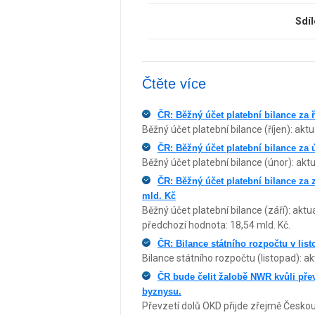
Sdíl
Čtěte více
ČR: Běžný účet platební bilance za 
Běžný účet platební bilance (říjen): akt
ČR: Běžný účet platební bilance za 
Běžný účet platební bilance (únor): aktu
ČR: Běžný účet platební bilance za 
mld. Kč
Běžný účet platební bilance (září): aktu
předchozí hodnota: 18,54 mld. Kč.
ČR: Bilance státního rozpočtu v li
Bilance státního rozpočtu (listopad): ak
ČR bude čelit žalobě NWR kvůli př
byznysu.
Převzetí dolů OKD přijde zřejmě Česko