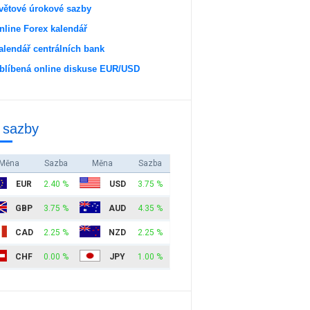
větové úrokové sazby
nline Forex kalendář
alendář centrálních bank
blíbená online diskuse EUR/USD
 sazby
Měna
Sazba
Měna
Sazba
EUR
2.40 %
USD
3.75 %
GBP
3.75 %
AUD
4.35 %
CAD
2.25 %
NZD
2.25 %
CHF
0.00 %
JPY
1.00 %