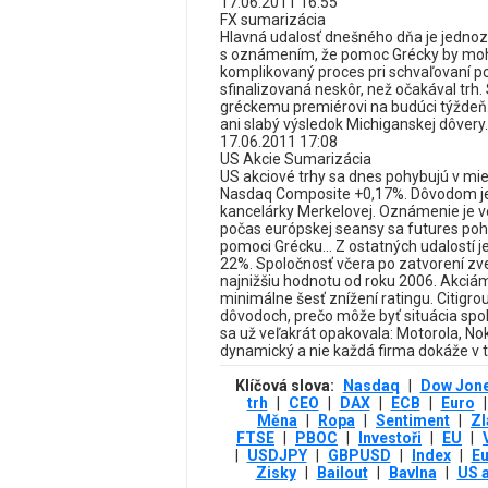
17.06.2011 16:55
FX sumarizácia
Hlavná udalosť dnešného dňa je jednozn
s oznámením, že pomoc Grécky by moh
komplikovaný proces pri schvaľovaní po
sfinalizovaná neskôr, než očakával trh
gréckemu premiérovi na budúci týždeň..
ani slabý výsledok Michiganskej dôve
17.06.2011 17:08
US Akcie Sumarizácia
US akciové trhy sa dnes pohybujú v mi
Nasdaq Composite +0,17%. Dôvodom je
kancelárky Merkelovej. Oznámenie je veľ
počas európskej seansy sa futures poh
pomoci Grécku... Z ostatných udalostí j
22%. Spoločnosť včera po zatvorení zver
najnižšiu hodnotu od roku 2006. Akciám p
minimálne šesť znížení ratingu. Citigro
dôvodoch, prečo môže byť situácia spoloč
sa už veľakrát opakovala: Motorola, Nok
dynamický a nie každá firma dokáže v te
Klíčová slova:
Nasdaq
|
Dow Jon
trh
|
CEO
|
DAX
|
ECB
|
Euro
|
Měna
|
Ropa
|
Sentiment
|
Zl
FTSE
|
PBOC
|
Investoři
|
EU
|
|
USDJPY
|
GBPUSD
|
Index
|
Eu
Zisky
|
Bailout
|
Bavlna
|
US 