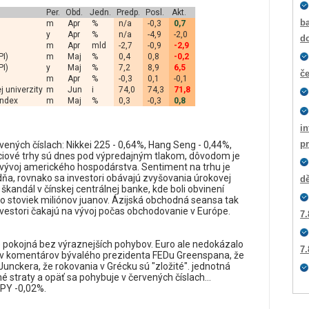
Per.
Obd.
Jedn.
Predp.
Posl.
Akt.
ba
m
Apr
%
n/a
-0,3
0,7
y
Apr
%
n/a
-4,9
-2,0
d
m
Apr
mld
-2,7
-0,9
-2,9
PI)
m
Maj
%
0,4
0,8
-0,2
PI)
y
Maj
%
7,2
8,9
6,5
č
m
Apr
%
-0,3
0,1
-0,1
 univerzity
m
Jun
i
74,0
74,3
71,8
index
m
Maj
%
0,3
-0,3
0,8
i
p
vených číslach: Nikkei 225 - 0,64%, Hang Seng - 0,44%,
ciové trhy sú dnes pod výpredajným tlakom, dôvodom je
vývoj amerického hospodárstva. Sentiment na trhu je
dňa, rovnako sa investori obávajú zvyšovania úrokovej
dě
škandál v čínskej centrálnej banke, kde boli obvinení
ľko stoviek miliónov juanov. Ázijská obchodná seansa tak
nvestori čakajú na vývoj počas obchodovanie v Európe.
7.
 pokojná bez výraznejších pohybov. Euro ale nedokázalo
7.
ov komentárov bývalého prezidenta FEDu Greenspana, že
 Junckera, že rokovania v Grécku sú "zložité". jednotná
straty a opäť sa pohybuje v červených číslach...
PY -0,02%.