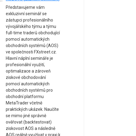
Představujeme vám
exkluzivní seminář se
zástupci profesionálního
vývojářského týmu a týmu
full-time traderů obchodující
pomocí automatických
obchodních systémů (AOS)
ve společnosti FXstreet.cz.
Hlavní náplní semináře je
profesionální využití,
optimalizace a zároveň
ziskové obchodování
pomocí automatických
obchodních systémů pro
obchodní platformu
MetaTrader včetně
praktických ukázek. Naučíte
se mimo jiné správně
ověřovat (backtestovat)
ziskovost AOS a následně
AOS reálně využívat v praxi k