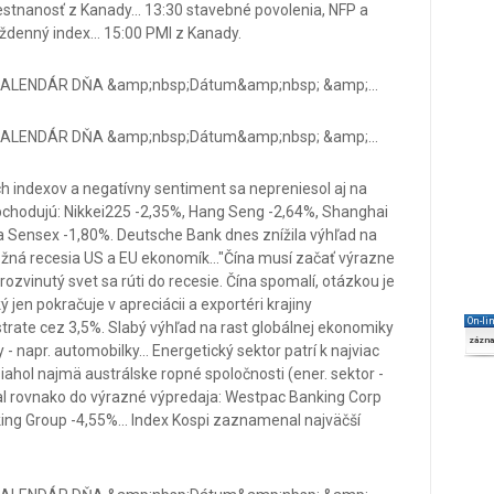
tnanosť z Kanady... 13:30 stavebné povolenia, NFP a
denný index... 15:00 PMI z Kanady.
LENDÁR DŇA &amp;nbsp;Dátum&amp;nbsp; &amp;...
LENDÁR DŇA &amp;nbsp;Dátum&amp;nbsp; &amp;...
 indexov a negatívny sentiment sa nepreniesol aj na
 obchodujú: Nikkei225 -2,35%, Hang Seng -2,64%, Shanghai
a Sensex -1,80%. Deutsche Bank dnes znížila výhľad na
žná recesia US a EU ekonomík..."Čína musí začať výrazne
zvinutý svet sa rúti do recesie. Čína spomalí, otázkou je
ý jen pokračuje v apreciácii a exportéri krajiny
On-li
trate cez 3,5%. Slabý výhľad na rast globálnej ekonomiky
zázn
 - napr. automobilky... Energetický sektor patrí k najviac
iahol najmä austrálske ropné spoločnosti (ener. sektor -
tal rovnako do výrazné výpredaja: Westpac Banking Corp
ing Group -4,55%... Index Kospi zaznamenal najväčší