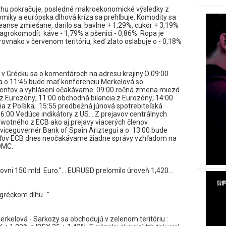
rhu pokračuje, posledné makroekonomické výsledky z
miky a európska dlhová kríza sa prehlbuje. Komodity sa
anse zmiešane, darilo sa: bavlne + 1,29%, cukor + 3,19%
agrokomodít: káve - 1,79% a pšenici - 0,86%. Ropa je
rovnako v červenom teritóriu, keď zlato oslabuje o - 0,18%
i v Grécku sa o komentároch na adresu krajiny.O 09:00
a o 11:45 bude mať konferenciu Merkelová so
ntov a vyhlásení očakávame: 09:00 ročná zmena miezd
z Eurozóny; 11:00 obchodná bilancia z Eurozóny; 14:00
a z Poľska; 15:55 predbežná júnová spotrebiteľská
6:00 Vedúce indikátory z US... Z prejavov centrálnych
wotného z ECB ako aj prejavy viacerých členov
viceguvernér Bank of Spain Ariztegui a o 13:00 bude
teľov ECB dnes neočakávame žiadne správy vzhľadom na
OMC.
ovni 150 mld. Euro."... EURUSD prelomilo úroveň 1,420...
gréckom dlhu..."
erkelová - Sarkozy sa obchodujú v zelenom teritóriu :