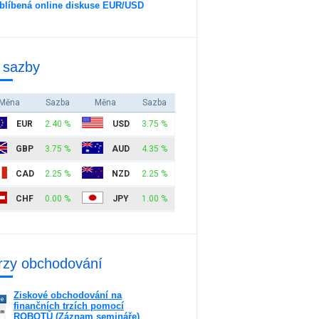
blíbená online diskuse EUR/USD
 sazby
Měna
Sazba
Měna
Sazba
EUR
2.40 %
USD
3.75 %
GBP
3.75 %
AUD
4.35 %
CAD
2.25 %
NZD
2.25 %
CHF
0.00 %
JPY
1.00 %
rzy obchodování
Ziskové obchodování na
ne
finančních trzích pomocí
am
ROBOTŮ (Záznam semináře)