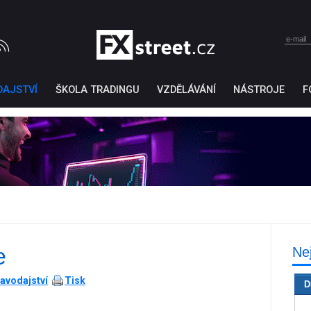
DAJSTVÍ
ŠKOLA TRADINGU
VZDĚLÁVÁNÍ
NÁSTROJE
F
e
Ne
Ticker Tape
by TradingView
avodajství
Tisk
D