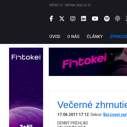
PÁTEK 07. SRPNA 2026 21:51
ÚVOD
O NÁS
ČLÁNKY
ZPRAVO
reklama
Večerné zhrnuti
17.06.2011 17:12
Sekce:
Burzovní zpr
DENNÝ PREHĽAD