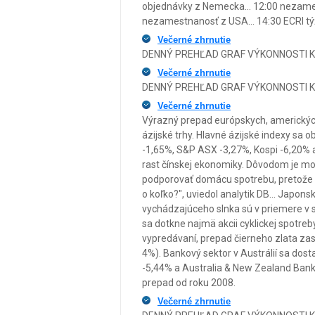
objednávky z Nemecka... 12:00 nezames
nezamestnanosť z USA... 14:30 ECRI týž
Večerné zhrnutie
DENNÝ PREHĽAD GRAF VÝKONNOSTI KA
Večerné zhrnutie
DENNÝ PREHĽAD GRAF VÝKONNOSTI KA
Večerné zhrnutie
Výrazný prepad európskych, amerických
ázijské trhy. Hlavné ázijské indexy sa
-1,65%, S&P ASX -3,27%, Kospi -6,20% 
rast čínskej ekonomiky. Dôvodom je mo
podporovať domácu spotrebu, pretože ro
o koľko?", uviedol analytik DB... Japonsk
vychádzajúceho slnka sú v priemere v s
sa dotkne najmä akcii cyklickej spotreby
vypredávaní, prepad čierneho zlata zas
4%). Bankový sektor v Austrálií sa dos
-5,44% a Australia & New Zealand Bank
prepad od roku 2008.
Večerné zhrnutie