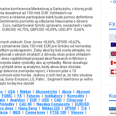
O
ačne konferencia Merkelovej a Sarkozyho, v ktorej prišli
la dosiahnuť až 150 mld. EUR. Vzhľadom na
moci a riešenie participácie bánk bude pomoc definitívne
. Sentimentu pomohlo aj odloženie hlasovania o dôvere
FX
. Euro, naštartované týmito správami, nezastavil v raste
ry... EURUSD +0,75%, GBPUSD +0,09%, USDJPY -0,66%.
ernych ziskoch: Dow Jones +0,66%, SP500 +0,62%,
 oznámenie čísla 150 mld. EUR pre Grécko od nemeckej
kým prekvapením. Zisky akcií by boli oveľa silnejšie, no
ybovali v silných stratách z dôvodu obáv práve ohľadom
e dnes najdôležitejší prepad akcií Research in Motion o
ejnila slabé výsledky ako aj vyhliadky. Akcie dosahujú
riťažili dnes aj analytici, kedy akcia dnes dostala
up dokonca zverejnila report, v ktorom píše o 10
nosti ešte horšia. Jednou z nich tiež je, že táto situácia
ia, Sony-Ericsson, LG, Palm... Segment telefónov je veľmi
jto tvrdej hre obstáť.
es
|
USA
|
Nikkei
|
Akciové trhy
|
Akcie
|
Akciový
Ku
FOMC
|
FX
|
Futures
|
Indikátory
|
Komodity
|
ato
|
Analytici
|
EUR
|
USD
|
CAD
|
Citigroup
|
Výsledky
|
CAC 40
|
Nasdaq Composite
|
EURUSD
ro dnes
|
Hang Seng
|
Nikkei 225
|
SP500
|
Trh
|
On-li
akcie
|
IBEX
|
Cenné kovy
|
FTSE 100
|
Výnosy
|
zázn