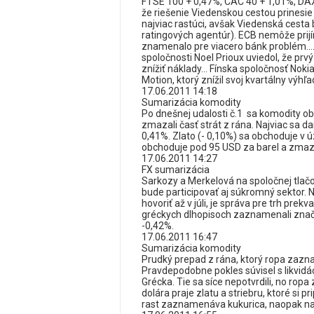
FTSE 100 + 0,47%, CAC 40 + 1,01%, DAX 
že riešenie Viedenskou cestou prinesie
najviac rastúci, avšak Viedenská cest
ratingových agentúr). ECB nemôže prijí
znamenalo pre viacero bánk problém...
spoločnosti Noel Prioux uviedol, že prv
znížiť náklady... Fínska spoločnosť Noki
Motion, ktorý znížil svoj kvartálny výhľa
17.06.2011 14:18
Sumarizácia komodity
Po dnešnej udalosti č.1 sa komodity o
zmazali časť strát z rána. Najviac sa da
0,41%. Zlato (- 0,10%) sa obchoduje v 
obchoduje pod 95 USD za barel a zmaza
17.06.2011 14:27
FX sumarizácia
Sarkozy a Merkelová na spoločnej tlač
bude participovať aj súkromný sektor. 
hovoriť až v júli, je správa pre trh pr
gréckych dlhopisoch zaznamenali zna
-0,42%.
17.06.2011 16:47
Sumarizácia komodity
Prudký prepad z rána, ktorý ropa zaz
Pravdepodobne pokles súvisel s likvidác
Grécka. Tie sa síce nepotvrdili, no rop
dolára praje zlatu a striebru, ktoré si p
rast zaznamenáva kukurica, naopak najv