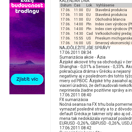
KALENDÁR DŇA
Dátum
Čas
Lok.
Vyhlásenie
17.06.
11:00
EU
Stavebná produkcia
17.06.
11:00
EU
Stavebná produkcia
17.06.
11:00
EU
Obchodná bilancia
17.06.
14:00
Pln
Index cien výrobcov (P
17.06.
14:00
Pln
Index cien výrobcov (P
17.06.
14:30
Cad
Veľkoobchodný predaj
17.06.
15:55
US
Prieskum michiganskej
17.06.
16:00
US
Smerový ekonomický 
NAJDÔLEŽITEJŠIE SPRÁVY
17.06.2011 08:34
Sumarizácia akcie - Ázia
Ázijské akciové trhy sa obchodujú v čer
Shanghai - 0,01% a Sensex - 0,33%. Ak
pokračujúca dráma v Grécku a nejasný 
negatívny aj v poslednom dni tohto týž
miery od PBOC. Ázijské trhy zasiahol aj 
viacerí úradníci, že defraudovali nieko
nepriniesla žiadne pozitívne správy a i
17.06.2011 08:40
FX sumarizácia
Nočná seansa na FX trhu bola pomerne
vymazať posledné straty a to z dôvod
default Grécka je takmer istý ako aj od
mena tak nedokázala vymazať posledné 
EURUSD -0,26%, GBPUSD -0,26%, USDJ
17.06.2011 08:42