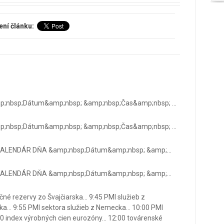
ení článku:
nbsp;Dátum&amp;nbsp; &amp;nbsp;Čas&amp;nbsp; ...
nbsp;Dátum&amp;nbsp; &amp;nbsp;Čas&amp;nbsp; ...
LENDÁR DŇA &amp;nbsp;Dátum&amp;nbsp; &amp;...
LENDÁR DŇA &amp;nbsp;Dátum&amp;nbsp; &amp;...
né rezervy zo Švajčiarska... 9:45 PMI služieb z
ska... 9:55 PMI sektora služieb z Nemecka... 10:00 PMI
00 index výrobných cien eurozóny... 12:00 továrenské