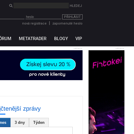
PŘIHLÁSIT
|
nová registrace
zapomenuté heslo
ÓRUM
METATRADER
BLOGY
VIP
reklama
reklama
jčtenější zprávy
nes
3 dny
Týden