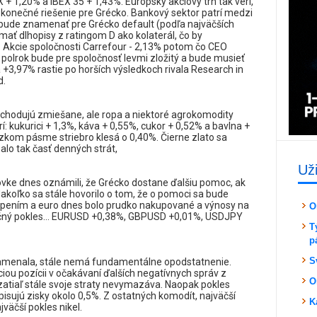
+ 1,20% a IBEX 35 + 1,43%. Európsky akciový trh tak verí,
 konečné riešenie pre Grécko. Bankový sektor patrí medzi
a bude znamenať pre Grécko default (podľa najväčších
mať dlhopisy z ratingom D ako kolaterál, čo by
. Akcie spoločnosti Carrefour - 2,13% potom čo CEO
ý polrok bude pre spoločnosť levmi zložitý a bude musieť
a +3,97% rastie po horších výsledkoch rivala Research in
d.
bchodujú zmiešane, ale ropa a niektoré agrokomodity
rí: kukurici + 1,3%, káva + 0,55%, cukor + 0,52% a bavlna +
úzkom pásme striebro klesá o 0,40%. Čierne zlato sa
lo tak časť denných strát,
Už
ovke dnes oznámili, že Grécko dostane ďalšiu pomoc, ak
Nakoľko sa stále hovorilo o tom, že o pomoci sa bude
ekvapením a euro dnes bolo prudko nakupované a výnosy na
O
čný pokles... EURUSD +0,38%, GBPUSD +0,01%, USDJPY
T
p
S
namenala, stále nemá fundamentálne opodstatnenie.
iou pozícii v očakávaní ďalších negatívnych správ z
O
a zatiaľ stále svoje straty nevymazáva. Naopak pokles
ripisujú zisky okolo 0,5%. Z ostatných komodít, najväčší
K
äčší pokles nikel.