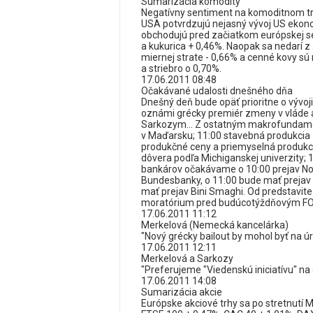
Sumarizácia komodity
Negatívny sentiment na komoditnom t
USA potvrdzujú nejasný vývoj US ekono
obchodujú pred začiatkom európskej se
a kukurica + 0,46%. Naopak sa nedarí z 
miernej strate - 0,66% a cenné kovy sú 
a striebro o 0,70%.
17.06.2011 08:48
Očakávané udalosti dnešného dňa
Dnešný deň bude opäť prioritne o vývoj
oznámi grécky premiér zmeny v vláde 
Sarkozym... Z ostatným makrofundame
v Maďarsku; 11:00 stavebná produkcia 
produkčné ceny a priemyselná produkci
dôvera podľa Michiganskej univerzity; 1
bankárov očakávame o 10:00 prejav No
Bundesbanky, o 11:00 bude mať prejav 
mať prejav Bini Smaghi. Od predstavi
moratórium pred budúcotýždňovým F
17.06.2011 11:12
Merkelová (Nemecká kancelárka)
"Nový grécky bailout by mohol byť na úr
17.06.2011 12:11
Merkelová a Sarkozy
"Preferujeme "Viedenskú iniciatívu" na 
17.06.2011 14:08
Sumarizácia akcie
Európske akciové trhy sa po stretnutí M