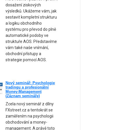
dosažení ziskových
výsledků. Ukážeme vám, jak
sestavit kompletní strukturu
a logiku obchodního
systému pro převod do plně
automatické podoby ve
struktuře AOS. Představíme
vám také naše vnímání,
obchodní přístupy a
strategie pomocí AOS.
Nový seminář: Psychologie
ne
tradingu a profesionální
am
Money-Management
(Záznam semináře)
Zcela nový seminář z dílny
FXstreet.cz a tentokrát se
zaměřením na psychologii
obchodování a money-
management. A právě toto