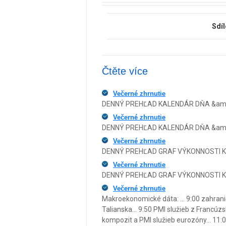
Sdíl
Čtěte více
Večerné zhrnutie
DENNÝ PREHĽAD KALENDÁR DŇA &amp;
Večerné zhrnutie
DENNÝ PREHĽAD KALENDÁR DŇA &amp;
Večerné zhrnutie
DENNÝ PREHĽAD GRAF VÝKONNOSTI KA
Večerné zhrnutie
DENNÝ PREHĽAD GRAF VÝKONNOSTI KA
Večerné zhrnutie
Makroekonomické dáta: ... 9:00 zahranič
Talianska... 9:50 PMI služieb z Francúz
kompozit a PMI služieb eurozóny... 11: