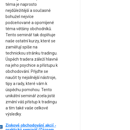
téma je naprosto
nejdůležitější a současně
bohužel nejvíce
podceňované a opomíjené
téma většiny obchodníků.
Tento seminář tak doplňuje
naše ostatní kurzy, které se
zaměřují spíše na
technickou stránku tradingu.
Úspěch tradera záleží hlavně
na jeho psychice a přístupu k
obchodování. Přijďte se
naučit ty nejsilnější nástroje,
tipy a rady, které vám k
úspěchu pomohou. Tento
unikátní seminář zcela jistě
změní váš přístup k tradingu
a tím také vaše celkové
výsledky.
Ziskové obchodování akcií -
ne
praktický seminář (Záznam