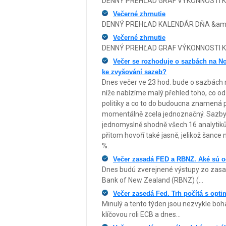
DENNÝ PREHĽAD GRAF VÝKONNOSTI KA
Večerné zhrnutie
DENNÝ PREHĽAD KALENDÁR DŇA &amp;
Večerné zhrnutie
DENNÝ PREHĽAD GRAF VÝKONNOSTI KA
Večer se rozhoduje o sazbách na N
ke zvyšování sazeb?
Dnes večer ve 23 hod. bude o sazbách 
níže nabízíme malý přehled toho, co od 
politiky a co to do budoucna znamená 
momentálně zcela jednoznačný. Sazby 
jednomyslně shodně všech 16 analytik
přitom hovoří také jasně, jelikož šan
%.
Večer zasadá FED a RBNZ. Aké sú 
Dnes budú zverejnené výstupy zo zasad
Bank of New Zealand (RBNZ) (...
Večer zasedá Fed. Trh počítá s opt
Minulý a tento týden jsou nezvykle boh
klíčovou roli ECB a dnes...