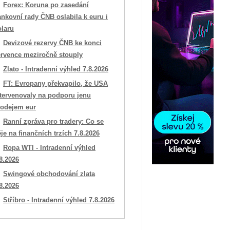
Forex: Koruna po zasedání
nkovní rady ČNB oslabila k euru i
olaru
Devizové rezervy ČNB ke konci
ervence meziročně stouply
Zlato - Intradenní výhled 7.8.2026
FT: Evropany překvapilo, že USA
ntervenovaly na podporu jenu
rodejem eur
Ranní zpráva pro tradery: Co se
je na finančních trzích 7.8.2026
Ropa WTI - Intradenní výhled
8.2026
Swingové obchodování zlata
8.2026
Stříbro - Intradenní výhled 7.8.2026