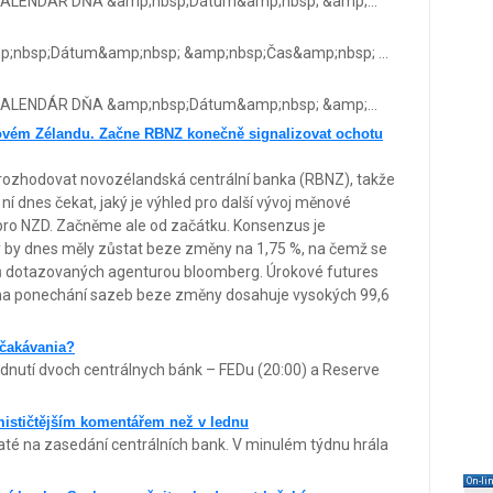
LENDÁR DŇA &amp;nbsp;Dátum&amp;nbsp; &amp;...
nbsp;Dátum&amp;nbsp; &amp;nbsp;Čas&amp;nbsp; ...
LENDÁR DŇA &amp;nbsp;Dátum&amp;nbsp; &amp;...
ovém Zélandu. Začne RBNZ konečně signalizovat ochotu
rozhodovat novozélandská centrální banka (RBNZ), takže
ní dnes čekat, jaký je výhled pro další vývoj měnové
pro NZD. Začněme ale od začátku. Konsenzus je
by dnes měly zůstat beze změny na 1,75 %, na čemž se
ů dotazovaných agenturou bloomberg. Úrokové futures
ce na ponechání sazeb beze změny dosahuje vysokých 99,6
očakávania?
nutí dvoch centrálnych bánk – FEDu (20:00) a Reserve
imističtějším komentářem než v lednu
até na zasedání centrálních bank. V minulém týdnu hrála
On-li