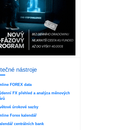
itečné nástroje
nline FOREX data
ýdenní FX přehled a analýza měnových
árů
větové úrokové sazby
nline Forex kalendář
alendář centrálních bank