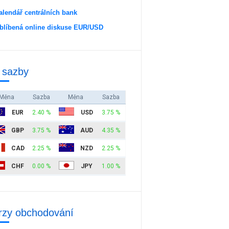
alendář centrálních bank
blíbená online diskuse EUR/USD
 sazby
Měna
Sazba
Měna
Sazba
EUR
2.40 %
USD
3.75 %
GBP
3.75 %
AUD
4.35 %
CAD
2.25 %
NZD
2.25 %
CHF
0.00 %
JPY
1.00 %
rzy obchodování