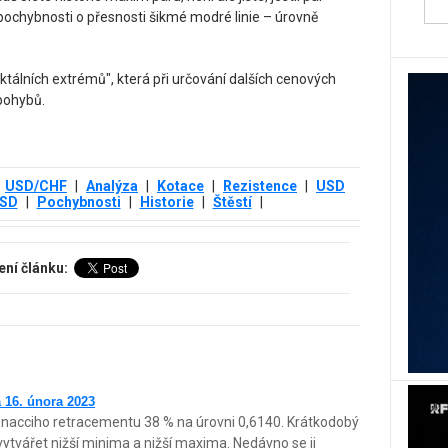
pochybnosti o přesnosti šikmé modré linie – úrovně
ktálních extrémů", která při určování dalších cenových
pohybů.
USD/CHF
|
Analýza
|
Kotace
|
Rezistence
|
USD
USD
|
Pochybnosti
|
Historie
|
Štěstí
|
ení článku:
 16. února 2023
nacciho retracementu 38 % na úrovni 0,6140. Krátkodobý
vytvářet nižší minima a nižší maxima. Nedávno se ji