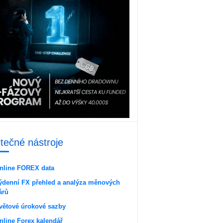
itečné nástroje
nline FOREX data
ýdenní FX přehled a analýza měnových
árů
větové úrokové sazby
nline Forex kalendář