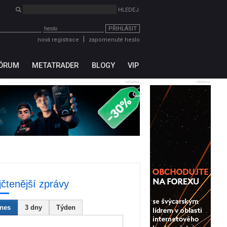
PŘIHLÁSIT
|
nová registrace
zapomenuté heslo
ÓRUM
METATRADER
BLOGY
VIP
reklama
reklama
jčtenější zprávy
nes
3 dny
Týden