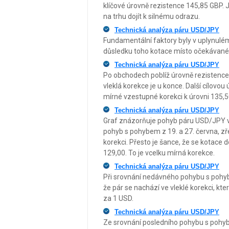
klíčové úrovně rezistence 145,85 GBP. 
na trhu dojít k silnému odrazu.
Technická analýza páru USD/JPY
Fundamentální faktory byly v uplynulém
důsledku toho kotace místo očekávanéh
Technická analýza páru USD/JPY
Po obchodech poblíž úrovně rezistence
vleklá korekce je u konce. Další cílovou
mírné vzestupné korekci k úrovni 135,5
Technická analýza páru USD/JPY
Graf znázorňuje pohyb páru USD/JPY v
pohyb s pohybem z 19. a 27. června, zře
korekci. Přesto je šance, že se kotace
129,00. To je vcelku mírná korekce.
Technická analýza páru USD/JPY
Při srovnání nedávného pohybu s pohybe
že pár se nachází ve vleklé korekci, kt
za 1 USD.
Technická analýza páru USD/JPY
Ze srovnání posledního pohybu s pohybem