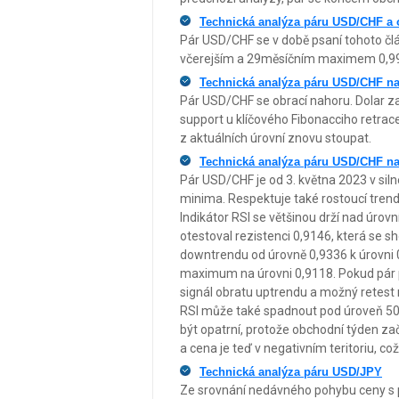
Technická analýza páru USD/CHF a o
Pár USD/CHF se v době psaní tohoto čl
včerejším a 29měsíčním maximem 0,9
Technická analýza páru USD/CHF na 
Pár USD/CHF se obrací nahoru. Dolar za
support u klíčového Fibonacciho retra
z aktuálních úrovní znovu stoupat.
Technická analýza páru USD/CHF na
Pár USD/CHF je od 3. května 2023 v sil
minima. Respektuje také rostoucí trend
Indikátor RSI se většinou drží nad úro
otestoval rezistenci 0,9146, která se
downtrendu od úrovně 0,9336 k úrovni 0
maximum na úrovni 0,9118. Pokud pár pr
signál obratu uptrendu a možný retest 
RSI může také spadnout pod úroveň 5
být opatrní, protože obchodní týden 
a cena je teď v negativním teritoriu, což
Technická analýza páru USD/JPY
Ze srovnání nedávného pohybu ceny s p