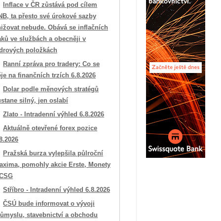
Inflace v ČR zůstává pod cílem
NB, ta přesto své úrokové sazby
ižovat nebude. Obává se inflačních
aků ve službách a obecněji v
ádrových položkách
Ranní zpráva pro tradery: Co se
je na finančních trzích 6.8.2026
Dolar podle měnových stratégů
stane silný, jen oslabí
Zlato - Intradenní výhled 6.8.2026
Aktuálně otevřené forex pozice
8.2026
Pražská burza vylepšila půlroční
axima, pomohly akcie Erste, Monety
 CSG
Stříbro - Intradenní výhled 6.8.2026
ČSÚ bude informovat o vývoji
růmyslu, stavebnictví a obchodu