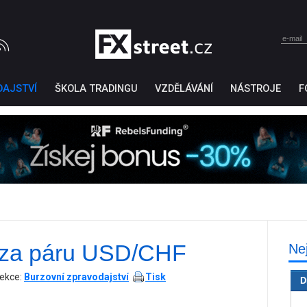
DAJSTVÍ
ŠKOLA TRADINGU
VZDĚLÁVÁNÍ
NÁSTROJE
F
ýza páru USD/CHF
Ne
Ticker Tape
by TradingView
ekce:
Burzovní zpravodajství
Tisk
D