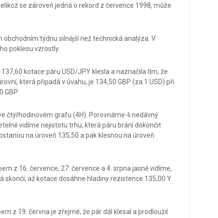
Jelikož se zároveň jedná o rekord z července 1998, může
 obchodním týdnu silnější než technická analýza. V
o poklesu vzrostly.
 137,60 kotace páru USD/JPY klesla a naznačila tím, že
 úrovní, která připadá v úvahu, je 134,50 GBP (za 1 USD) při
0 GBP.
e čtyřhodinovém grafu (4H). Porovnáme-li nedávný
telně vidíme nejistotu trhu, která páru brání dokončit
 dostanou na úroveň 135,50 a pak klesnou na úroveň
m z 16. července, 27. července a 4. srpna jasně vidíme,
erá skončí, až kotace dosáhne hladiny rezistence 135,00 Y
 z 19. června je zřejmé, že pár dál klesal a prodloužil