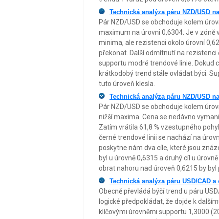
Technická analýza páru NZD/USD na
Pár NZD/USD se obchoduje kolem úrovně
maximum na úrovni 0,6304. Je v zóně ve
minima, ale rezistenci okolo úrovní 
překonat. Další odmítnutí na rezistenc
supportu modré trendové linie. Dokud 
krátkodobý trend stále ovládat býci. Su
tuto úroveň klesla.
Technická analýza páru NZD/USD na
Pár NZD/USD se obchoduje kolem úrovně
nižší maxima. Cena se nedávno vymanila 
Zatím vrátila 61,8 % vzestupného pohyb
černé trendové linii se nachází na úro
poskytne nám dva cíle, které jsou znáz
byl u úrovně 0,6315 a druhý cíl u úrovn
obrat nahoru nad úroveň 0,6215 by byl
Technická analýza páru USD/CAD a o
Obecně převládá býčí trend u páru U
logické předpokládat, že dojde k další
klíčovými úrovněmi supportu 1,3000 (