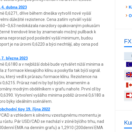
 4. dubna 2023
K
 0,6271, dříve během dneška vytvořil nové vyšší
O
lmi důležité rezistence. Cena zatím vytváří vyšší
0,6260–0,63 nedokázala navzdory opakovaným pokusům
i černé trendové linie by znamenalo možný pullback k
cena neprorazí pod poslední vyšší minimum, budou
FX
pport je na úrovni 0,6220 a býci nechtějí, aby cena pod
 7. března 2023
 0,6180 a v nejbližší době bude vytvářet nižší minima a
z formace klesajícího klínu a poskytla tak býčí signál.
u, který vedl k průrazu formace klínu. Rezistence na
vni 0,6215. Průraz nad ni by byl býčím znamením a
orněny modrým obdélníkem v grafu nahoře. První cíl by
ě 0,6390. Vytvoření vyššího minima poblíž úrovně 0,6180 a
 pro býky ideálním scénářem.
bchodní tipy 19. října 2022
SD/CAD a vzhledem k silnému vzestupnému momentu je
mu růstu. Pár USD/CAD se nachází v zóně býčího trhu, nad
Ku
200denní EMA na denním grafu) a 1,2910 (200denní EMA