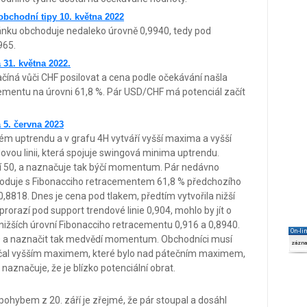
bchodní tipy 10. května 2022
ánku obchoduje nedaleko úrovně 0,9940, tedy pod
965.
31. května 2022.
číná vůči CHF posilovat a cena podle očekávání našla
cementu na úrovni 61,8 %. Pár USD/CHF má potenciál začít
 5. června 2023
ném uptrendu a v grafu 4H vytváří vyšší maxima a vyšší
ovou linii, která spojuje swingová minima uptrendu.
vní 50, a naznačuje tak býčí momentum. Pár nedávno
 shoduje s Fibonacciho retracementem 61,8 % předchozího
,8818. Dnes je cena pod tlakem, předtím vytvořila nižší
orazí pod support trendové linie 0,904, mohlo by jít o
nižších úrovní Fibonacciho retracementu 0,916 a 0,8940.
On-li
0 a naznačit tak medvědí momentum. Obchodníci musí
zázn
začal vyšším maximem, které bylo nad pátečním maximem,
 naznačuje, že je blízko potenciální obrat.
ohybem z 20. září je zřejmé, že pár stoupal a dosáhl