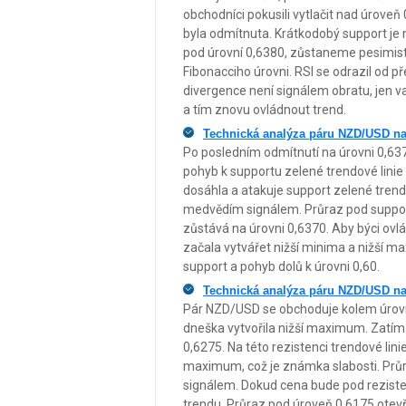
obchodníci pokusili vytlačit nad úroveň 
byla odmítnuta. Krátkodobý support je 
pod úrovní 0,6380, zůstaneme pesimist
Fibonacciho úrovni. RSI se odrazil od př
divergence není signálem obratu, jen 
a tím znovu ovládnout trend.
Technická analýza páru NZD/USD na
Po posledním odmítnutí na úrovni 0,637
pohyb k supportu zelené trendové lini
dosáhla a atakuje support zelené trendo
medvědím signálem. Průraz pod support
zůstává na úrovni 0,6370. Aby býci ovl
začala vytvářet nižší minima a nižší 
support a pohyb dolů k úrovni 0,60.
Technická analýza páru NZD/USD na
Pár NZD/USD se obchoduje kolem úrovně
dneška vytvořila nižší maximum. Zatím 
0,6275. Na této rezistenci trendové lini
maximum, což je známka slabosti. Prů
signálem. Dokud cena bude pod rezist
trendu. Průraz pod úroveň 0,6175 otev