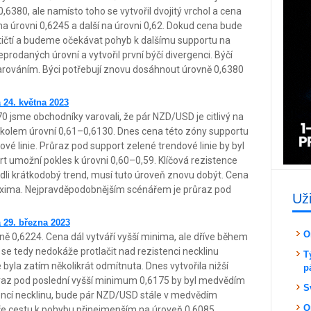
0,6380, ale namísto toho se vytvořil dvojitý vrchol a cena
na úrovni 0,6245 a další na úrovni 0,62. Dokud cena bude
ičtí a budeme očekávat pohyb k dalšímu supportu na
eprodaných úrovní a vytvořil první býčí divergenci. Býčí
varováním. Býci potřebují znovu dosáhnout úrovně 0,6380
 24. května 2023
0 jsme obchodníky varovali, že pár NZD/USD je citlivý na
e kolem úrovní 0,61–0,6130. Dnes cena této zóny supportu
vé linie. Průraz pod support zelené trendové linie by byl
 umožní pokles k úrovni 0,60–0,59. Klíčová rezistence
ádli krátkodobý trend, musí tuto úroveň znovu dobýt. Cena
maxima. Nejpravděpodobnějším scénářem je průraz pod
Už
 29. března 2023
O
 0,6224. Cena dál vytváří vyšší minima, ale dříve během
se tedy nedokáže protlačit nad rezistenci necklinu
T
e byla zatím několikrát odmítnuta. Dnes vytvořila nižší
p
raz pod poslední vyšší minimum 0,6175 by byl medvědím
S
encí necklinu, bude pár NZD/USD stále v medvědím
O
ře cestu k pohybu přinejmenším na úroveň 0,6085.