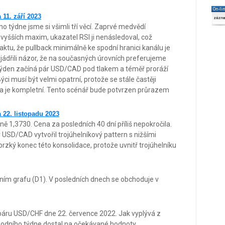
On-li
11. září 2023
zázn
 týdne jsme si všimli tří věcí. Zaprvé medvědí
vyšších maxim, ukazatel RSI ji nenásledoval, což
faktu, že pullback minimálně ke spodní hranici kanálu je
jádřili názor, že na současných úrovních preferujeme
o týden začíná pár USD/CAD pod tlakem a téměř proráží
ýci musí být velmi opatrní, protože se stále častěji
lna je kompletní. Tento scénář bude potvrzen průrazem
22. listopadu 2023
1,3730. Cena za posledních 40 dní příliš nepokročila.
r USD/CAD vytvořil trojúhelníkový pattern s nižšími
zký konec této konsolidace, protože uvnitř trojúhelníku
ím grafu (D1). V posledních dnech se obchoduje v
páru USD/CHF dne 22. července 2022. Jak vyplývá z
hodního týdne dostal na očekávané hodnoty.