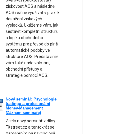
ověřovat (backtestovat)
ziskovost AOS a následně
AOS reálně využívat v praxi k
dosažení ziskových
výsledků. Ukážeme vám, jak
sestavit kompletní strukturu
a logiku obchodního
systému pro převod do plně
automatické podoby ve
struktuře AOS. Představíme
vám také naše vnímání,
obchodní přístupy a
strategie pomocí AOS.
Nový seminář: Psychologie
ne
tradingu a profesionální
am
Money-Management
(Záznam semináře)
Zcela nový seminář z dílny
FXstreet.cz a tentokrát se
zaměřením na psychologii