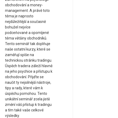
obchodování a money-
management. A právě toto
téma je naprosto
nejdůležitější a současně
bohužel nejvíce
podceňované a opomíjené
téma většiny obchodníků.
Tento seminář tak doplňuje
naše ostatní kurzy, které se
zaměřují spíše na
technickou stránku tradingu.
Úspěch tradera záleží hlavně
na jeho psychice a přístupu k
obchodování. Přijďte se
naučit ty nejsilnější nástroje,
tipy a rady, které vám k
úspěchu pomohou. Tento
unikátní seminář zcela jistě
změní váš přístup k tradingu
a tím také vaše celkové
výsledky.