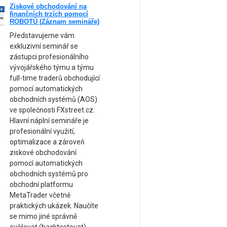
Ziskové obchodování na
ne
finančních trzích pomocí
am
ROBOTŮ (Záznam semináře)
Představujeme vám
exkluzivní seminář se
zástupci profesionálního
vývojářského týmu a týmu
full-time traderů obchodující
pomocí automatických
obchodních systémů (AOS)
ve společnosti FXstreet.cz.
Hlavní náplní semináře je
profesionální využití,
optimalizace a zároveň
ziskové obchodování
pomocí automatických
obchodních systémů pro
obchodní platformu
MetaTrader včetně
praktických ukázek. Naučíte
se mimo jiné správně