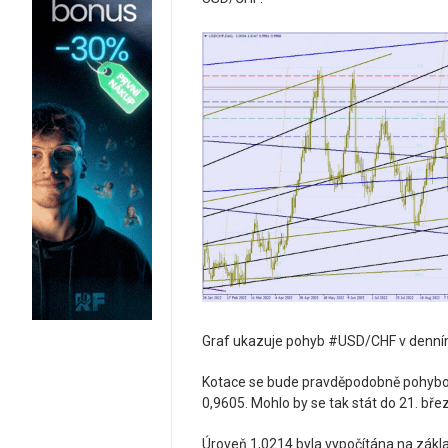
Graf ukazuje pohyb #USD/CHF v denním
Kotace se bude pravděpodobně pohybovat
0,9605. Mohlo by se tak stát do 21. bře
Úroveň 1,0214 byla vypočítána na základě