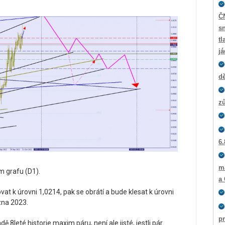
Č
sn
tl
j
dě
zů
6.
m
 grafu (D1).
a
 k úrovni 1,0214, pak se obrátí a bude klesat k úrovni
zna 2023.
p
 8leté historie maxim páru, není ale jisté, jestli pár