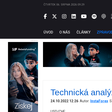
ČTVRTEK 06. SRPNA 2026 09:29
ÚVOD
O NÁS
ČLÁNKY
ZPRAVO
reklama
Technická anal
24.10.2022 12:26
Autor:
InstaForex
S
USD/CHF: