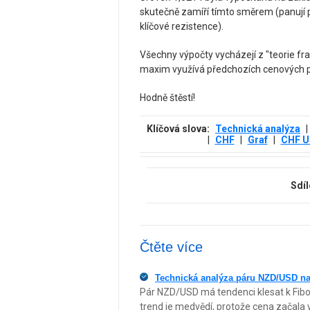
skutečně zamíří tímto směrem (panují 
klíčové rezistence).
Všechny výpočty vycházejí z "teorie fra
maxim využívá předchozích cenových 
Hodně štěstí!
Klíčová slova:
Technická analýza
|
|
CHF
|
Graf
|
CHF 
Sdíl
Čtěte více
Technická analýza páru NZD/USD na
Pár NZD/USD má tendenci klesat k Fibo
trend je medvědí, protože cena začala 