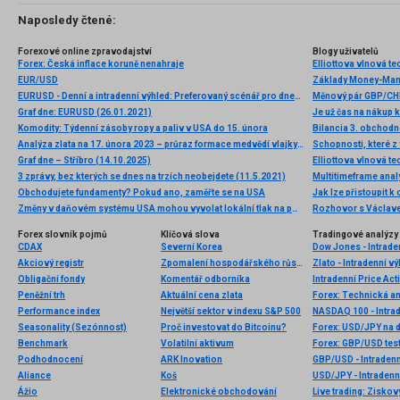
Naposledy čtené:
Forexové online zpravodajství
Blogy uživatelů
Forex: Česká inflace koruně nenahraje
EUR/USD
Základy Money-Ma
EURUSD - Denní a intradenní výhled: Preferovaný scénář pro dnešní den očekává posílení eura
Měnový pár GBP/CHF
Graf dne: EURUSD (26.01.2021)
Je už čas na nákup
Komodity: Týdenní zásoby ropy a paliv v USA do 15. února
Bilancia 3. obchodn
Analýza zlata na 17. února 2023 – průraz formace medvědí vlajky a potenciál dalšího poklesu
Schopnosti, které z 
Graf dne – Stříbro (14.10.2025)
3 zprávy, bez kterých se dnes na trzích neobejdete (11.5.2021)
Multitimeframe anal
Obchodujete fundamenty? Pokud ano, zaměřte se na USA
Jak lze přistoupit 
Změny v daňovém systému USA mohou vyvolat lokální tlak na poptávku na trhu (ceny zlata a index #SPX mohou klesnout)
Rozhovor s Václave
Forex slovník pojmů
Klíčová slova
Tradingové analýzy 
CDAX
Severní Korea
Dow Jones - Intrade
Akciový registr
Zpomalení hospodářského růstu
Zlato - Intradenní v
Obligační fondy
Komentář odborníka
Intradenní Price Act
Peněžní trh
Aktuální cena zlata
Forex: Technická a
Performance index
Největší sektor v indexu S&P 500
NASDAQ 100 - Intrad
Seasonality (Sezónnost)
Proč investovat do Bitcoinu?
Forex: USD/JPY na d
Benchmark
Volatilní aktivum
Forex: GBP/USD tes
Podhodnocení
ARK Inovation
GBP/USD - Intradenn
Aliance
Koš
USD/JPY - Intradenn
Ážio
Elektronické obchodování
Live trading: Zisk