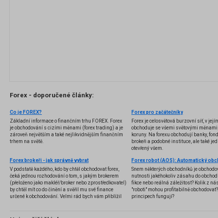
Forex - doporučené články:
Co je FOREX?
Forex pro začátečníky
Základní informace o finančním trhu FOREX. Forex
Forex je celosvětová burzovní síť, v jej
je obchodování s cizími měnami (forex trading) a je
obchoduje se všemi světovými měnami,
zároveň největším a také nejlikvidnějším finančním
koruny. Na forexu obchodují banky, fondy
trhem na světě.
brokeři a podobné instituce, ale také jedn
otevřený všem.
Forex brokeři - jak správně vybrat
V podstatě každého, kdo by chtěl obchodovat forex,
Snem některých obchodníků je obchodo
čeká jednou rozhodování o tom, s jakým brokerem
nutnosti jakéhokoliv zásahu do obchod
(přeloženo jako makléř/broker nebo zprostředkovatel)
fikce nebo reálná záležitost? Kolik z nás
by chtěl mít co do činění a svěřil mu své finance
"roboti" mohou profitabilně obchodovat
určené k obchodování. Velmi rád bych vám přiblížil
principech fungují?
problematiku výběru brokera, rozdíl mezi
jednotlivými typy brokerů a v neposlední řadě uvedu
několik příkladů nejznámějších z nich.