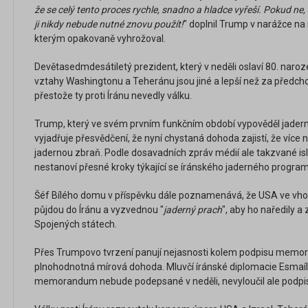
že se celý tento proces rychle, snadno a hladce vyřeší. Pokud ne,
ji nikdy nebude nutné znovu použít!
" doplnil Trump v narážce na
kterým opakovaně vyhrožoval.
Devětasedmdesátiletý prezident, který v neděli oslaví 80. narozen
vztahy Washingtonu a Teheránu jsou jiné a lepší než za předch
přestože ty proti Íránu nevedly válku.
Trump, který ve svém prvním funkčním období vypověděl jader
vyjadřuje přesvědčení, že nyní chystaná dohoda zajistí, že víc
jadernou zbraň. Podle dosavadních zpráv médií ale takzvan
nestanoví přesné kroky týkající se íránského jaderného progra
Šéf Bílého domu v příspěvku dále poznamenává, že USA ve vhodno
půjdou do Íránu a vyzvednou "
jaderný prach
", aby ho naředily a 
Spojených státech.
Přes Trumpovo tvrzení panují nejasnosti kolem podpisu memora
plnohodnotná mírová dohoda. Mluvčí íránské diplomacie Esmaíl 
memorandum nebude podepsané v neděli, nevyloučil ale podpis 