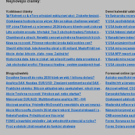
Nejnovější články:
Vzdělávací články
Denní kalendář udál
🚀 FXstreet.cz & eToro přinášejí exkluzivní akci: Získejte 6měsíční členství ve VIP zóně ZDARMA
Ve Švýcarsku rezer
Očekávaná hodnota prop výzvy: Kdy se nákup challenge vyplatí?
V USA spotřebitelsk
VIP zóna FXstreet.cz v červenci 2026 byla pro klienty opět zisková
V USA bude mít slo
Léto v plném proudu, trhy také: Top 3 obchody traderů Fintokei na indexech a zlatě
V USA týdenní statist
Chamtivost a strach: Největší cenové pohyby na finančních trzích (červenec 2026)
V Kanadě Ivey index
Káva na rozcestí. Přinese rekordní úroda další pokles cen?
V USA průměrný hod
Stvořil elitní klub, kde Ameriku obral o 65 miliard. Madoff řídil největší Ponzi dějin
V USA míra nezaměs
Akcie, dolar, bitcoin, zlato, ropa: Začíná to!
V USA NFP report z
Historická data, kde je získat, jak připojit svého data providera do MultiCharts a proč je budeme potřebovat? (4. díl)
V Kanadě míra neza
Jak obchodují profíci: Fibonacci trading - systém úspěšných traderů
V USA zásoby zemní
Blogy uživatelů
Forexové online zp
Dosáhne SpaceX do roku 2030 tržeb ve výši 1 bilionu dolarů?
Asijsko-pacifický r
Analýza DAX, Nasdaq, EUR/USD: Zlepšený sentiment poslal DAX na nová maxima
Praktické okénko: Bitcoin aktuálně jako spekulativní, nikoli investiční aktivum
Akcie Tesly na rozcestí: Výrobce aut, nebo startup?
Evropské futures k
Měnový pár EUR/AUD: Multitimeframe analýza (W1–H4)
Akciová analýza: Výsledky McDonald’s nepotěšily, ale ani neurazily. Jakou vizi společnost prezentovala?
Maďarská inflace v 
Akcie Microsoftu zlomily 26 let starý rekord. Důvod překvapil i samotné investory
Německý průmysl v 
RebelsFunding: Príležitosť pre Vás je tu!
FOMO a kvartální výsledky: Jak vyhodnotit potenciál a riziko?
Forex: Koruna po ho
Proč v období ztrát nesahat do funkční strategie
Forex: Dolaru pomáha