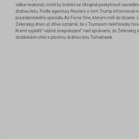
válka neskončí, mohl by bránící se Ukrajině poskytnout navádě
drahou letu. Podle agentury Reuters o tom Trump informoval n
prezidentského speciálu Air Force One, kterým míří do Izraele.
Zelenskyj dnes už dříve oznámil, že s Trumpem telefonicky hovoř
Kreml vyjádřil "vážné znepokojení" nad zprávami, že Zelensky
dodávkách střel s plochou dráhou letu Tomahawk.