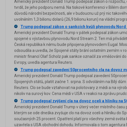
Americký prezident Donald Trump podepsal zákon o rozpočtu, 
tvrdil, že jeho podporu nemá. Na tiskové konferenci v Bílém do
důvodů národní bezpečnosti, ale v budoucnu už prý nic takového
uvolněním 1,3 bilionu dolarů (26,9 bilionu korun) na vládní prog
Trump podepsal zákon o sankcích kvůli plynovodu Nord
Americký prezident Donald Trump v pátek podepsal zákon umožň
spojené s výstavbou plynovodu Nord Stream 2. Ten má přivádě
Česká republika k němu bude připojena plynovodem Eugal. Mo
odsoudila a uvedla, že Spojené státy brání ostatním zemím v r
ministr financí Olaf Scholz pak sankce označil za vměšování do 
Evropy, uvedla agentura Reuters.
Trump podepsal zavedení 50procentního cla na dovoz m
Americký prezident Donald Trump podepsal zavedení 50procen
Spojených států, platit začne 1. srpna. S odvoláním na Bílý dům
Reuters. Clo se bude vztahovat na polotovary z mědi a na výr
nikoliv na surový kov. Cena mědi v USA v reakci na zprávu prudce
Trump podepsal zvýšení cla na dovoz oceli a hliníku na 5
Americký prezident Donald Trump v úterý večer místního času p
kterým se ode dneška zvyšuje clo na dovoz oceli a hliníku do S
současných 25 procent. Opatření platí pro všechny země světa k
uzavřela s USA obchodní dohodu. Informovala o tom agentura 