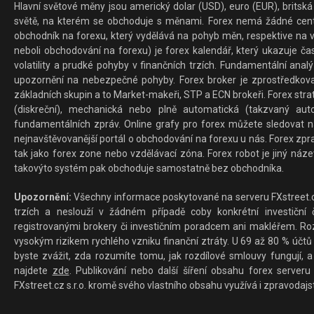
Hlavní světové měny jsou americký dolar (USD), euro (EUR), britská 
světě, na kterém se obchoduje s měnami. Forex nemá žádné centrál
obchodník na forexu, který vydělává na pohyb měn, respektive na v
neboli obchodování na forexu) je forex kalendář, který ukazuje č
volatility a prudké pohyby v finančních trzích. Fundamentální ana
upozornění na nebezpečné pohyby. Forex broker je zprostředkov
základních skupin a to Market-makeři, STP a ECN brokeři. Forex stra
(diskreční), mechanická nebo plně automatická (takzvaný aut
fundamentálních zpráv. Online grafy pro forex můžete sledovat na 
nejnavštěvovanější portál o obchodování na forexu u nás. Forex zprav
tak jako forex zone nebo vzdělávací zóna. Forex robot je jiný náz
takovýto systém pak obchoduje samostatně bez obchodníka.
Upozornění:
Všechny informace poskytované na serveru FXstreet.cz
trzích a neslouží v žádném případě coby konkrétní investiční č
registrovanými brokery či investičním poradcem ani makléřem. Rozd
vysokým rizikem rychlého vzniku finanční ztráty. U 69 až 80 % účtů 
byste zvážit, zda rozumíte tomu, jak rozdílové smlouvy fungují, a
najdete
zde
. Publikování nebo další šíření obsahu forex serveru
FXstreet.cz s.r.o. kromě svého vlastního obsahu využívá i zpravodajs