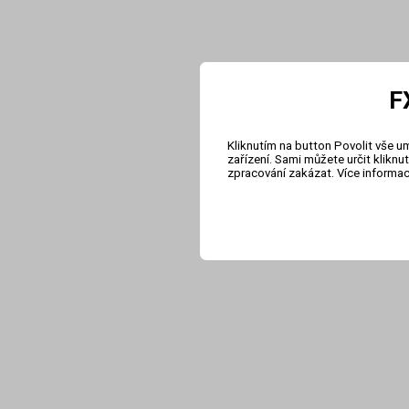
F
Kliknutím na button Povolit vše u
zařízení. Sami můžete určit klikn
zpracování zakázat. Více informa