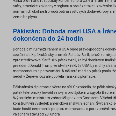
Válku proti Íránu rozpoutaly koncem února USA a Izrael. Teher
státy, americké základny v regionu a posléze také uzavřením 
normálních okolností proudí pětina světových dodávek ropy a
zemního plynu.
Pákistán: Dohoda mezi USA a Írán
dokončena do 24 hodin
Dohoda o míru mezi Íránem a USA bude pravděpodobně dokonče
sociální síti X pákistánský premiér Šahbáz Šaríf, jehož země jed
zprostředkovává. Šaríf už v pátek tvrdil, že byl domluven fináln
prezident Donald Trump ve čtvrtek řekl, že USA by mohly s Írá
memorandum o porozumění. A některá média v pátek psala, že 
neděli v Ženevě, což ale popřela íránská diplomacie.
Pákistánská diplomacie včera na síti X oznámila, že pákistánský 
pátek telefonicky hovořil se svým protějškem z Egypta Badrem 
švýcarským ministrem zahraničí Ignaziem Cassisem. Všichni tři vy
konstruktivní výsledek americko-íránských jednání. Švýcarsko s
bude hostit ceremoniál podpisu memoranda o porozumění mezi
válečném stavu od 28. února.