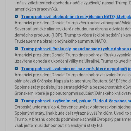
- nás v záležitostech obchodu nadále využívali," napsal Trump.
amerických pracovníků.
Trump pohrozil obchodními tresty členům NATO, kteří pl
Americký prezident Donald Trump včera pohrozil hospodářský
Severoatlantické aliance, které nebudou na obranu odvádět d
domácího produktu (HDP). Trump to včera řekl při setkání s 
Trudeauem na okraji londýnského summitu NATO.
Trump pohrozil Rusku cly, pokud nebude rychle dohoda 
Americký prezident Donald Trump dnes pohrozil Rusku vysokým
uzavřena dohoda o ukončení války na Ukrajině. Trump to uvedl na
Trump pohrozil uvalením cel na země, které nepodpoří j
Americký prezident Donald Trump dnes pohrozil uvalením cel n
plán převzít Grónsko. Napsala to agentura Reuters. Šéf Bílého
Spojené státy potřebují ze strategických a bezpečnostních dův
Grónskem, které je poloautonomní součástí Dánského královstv
Trump pohrozil zvýšením cel, pokud EU do 4. července 
Evropská unie musí do 4. července uvést v platnost vloni sjed
Spojenými státy, jinak bude čelit výrazně vyšším clům. Uvedl t
Trump. V březnu dohodu podmíněně schválil Evropský parlament
však ještě musí dohodnout s členskými státy EU.