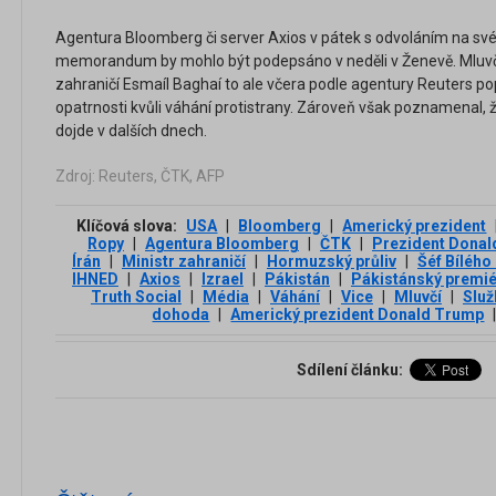
Agentura Bloomberg či server Axios v pátek s odvoláním na své
memorandum by mohlo být podepsáno v neděli v Ženevě. Mluvčí
zahraničí Esmaíl Baghaí to ale včera podle agentury Reuters popř
opatrnosti kvůli váhání protistrany. Zároveň však poznamenal, 
dojde v dalších dnech.
Zdroj: Reuters, ČTK, AFP
Klíčová slova:
USA
|
Bloomberg
|
Americký prezident
Ropy
|
Agentura Bloomberg
|
ČTK
|
Prezident Dona
Írán
|
Ministr zahraničí
|
Hormuzský průliv
|
Šéf Bíléh
IHNED
|
Axios
|
Izrael
|
Pákistán
|
Pákistánský premié
Truth Social
|
Média
|
Váhání
|
Vice
|
Mluvčí
|
Služ
dohoda
|
Americký prezident Donald Trump
Sdílení článku: