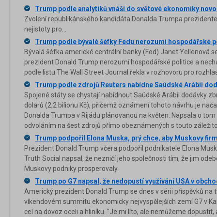
Trump podle analytiků vnáší do světové ekonomiky novou
Zvolení republikánského kandidáta Donalda Trumpa prezidente
nejistoty pro...
Trump podle bývalé šéfky Fedu nerozumí hospodářské po
Bývalá šéfka americké centrální banky (Fed) Janet Yellenová 
prezident Donald Trump nerozumí hospodářské politice a nechá
podle listu The Wall Street Journal řekla v rozhovoru pro rozhl
Trump podle zdrojů Reuters nabídne Saúdské Arábii dod
Spojené státy se chystají nabídnout Saúdské Arábii dodávky zbr
dolarů (2,2 bilionu Kč), přičemž oznámení tohoto návrhu je na
Donalda Trumpa v Rijádu plánovanou na květen. Napsala o tom
odvoláním na šest zdrojů přímo obeznámených s touto záležito
Trump podpořil Elona Muska, prý chce, aby Muskovy firm
Prezident Donald Trump včera podpořil podnikatele Elona Muska. 
Truth Social napsal, že nezničí jeho společnosti tím, že jim odeb
Muskovy podniky prosperovaly.
Trump po G7 napsal, že nedopustí využívání USA v obch
Americký prezident Donald Trump se dnes v sérii příspěvků na tw
víkendovém summitu ekonomicky nejvyspělejších zemí G7 v Kan
cel na dovoz oceli a hliníku. "Je mi líto, ale nemůžeme dopustit,