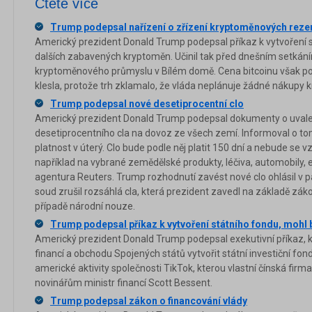
Čtěte více
Trump podepsal nařízení o zřízení kryptoměnových reze
Americký prezident Donald Trump podepsal příkaz k vytvoření st
dalších zabavených kryptoměn. Učinil tak před dnešním setkán
kryptoměnového průmyslu v Bílém domě. Cena bitcoinu však po
klesla, protože trh zklamalo, že vláda neplánuje žádné nákupy 
Trump podepsal nové desetiprocentní clo
Americký prezident Donald Trump podepsal dokumenty o uval
desetiprocentního cla na dovoz ze všech zemí. Informoval o tom 
platnost v úterý. Clo bude podle něj platit 150 dní a nebude se 
například na vybrané zemědělské produkty, léčiva, automobily, e
agentura Reuters. Trump rozhodnutí zavést nové clo ohlásil v p
soud zrušil rozsáhlá cla, která prezident zavedl na základě zák
případě národní nouze.
Trump podepsal příkaz k vytvoření státního fondu, mohl 
Americký prezident Donald Trump podepsal exekutivní příkaz, k
financí a obchodu Spojených států vytvořit státní investiční fon
americké aktivity společnosti TikTok, kterou vlastní čínská firm
novinářům ministr financí Scott Bessent.
Trump podepsal zákon o financování vlády