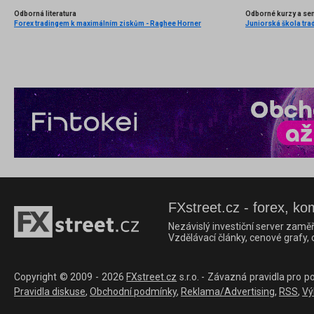
Odborná literatura
Odborné kurzy a se
Forex tradingem k maximálním ziskům - Raghee Horner
Juniorská škola tradi
FXstreet.cz - forex, ko
Nezávislý investiční server zaměř
Vzdělávací články, cenové grafy,
Copyright © 2009 - 2026
FXstreet.cz
s.r.o. - Závazná pravidla pro p
Pravidla diskuse
,
Obchodní podmínky
,
Reklama/Advertising
,
RSS
,
Vý