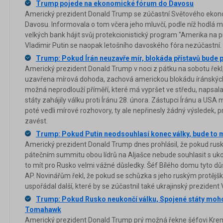
Trump pojede na ekonomické fórum do Davosu
Americký prezident Donald Trump se zúčastní Světového eko
Davosu. Informovala o tom včera jeho mluvčí, podle níž hodlá m
velkých bank hájit svůj protekcionistický program "Amerika na 
Vladimir Putin se naopak letošního davoského fóra nezúčastní.
Trump: Pokud Írán neuzavře mír, blokáda přístavů bude 
Americký prezident Donald Trump v noci z pátku na sobotu ře
uzavřena mírová dohoda, zachová americkou blokádu íránských 
možná neprodlouží příměří, které má vypršet ve středu, napsala
státy zahájily válku proti Íránu 28. února. Zástupci Íránu a USA 
poté vedli mírové rozhovory, ty ale nepřinesly žádný výsledek,
zavést.
Trump: Pokud Putin neodsouhlasí konec války, bude to 
Americký prezident Donald Trump dnes prohlásil, že pokud rusk
pátečním summitu obou lídrů na Aljašce nebude souhlasit s uko
to mít pro Rusko velmi vážné důsledky. Šéf Bílého domu tyto dů
AP. Novinářům řekl, že pokud se schůzka s jeho ruským protějš
uspořádal další, které by se zúčastnil také ukrajinský prezident
Trump: Pokud Rusko neukončí válku, Spojené státy moho
Tomahawk
Americký prezident Donald Trump prý možná řekne šéfovi Kreml