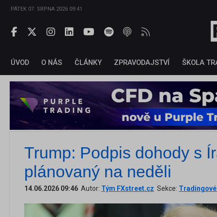
PÁTEK 07. SRPNA 2026 09:41
ÚVOD
O NÁS
ČLÁNKY
ZPRAVODAJSTVÍ
ŠKOLA TR
Trump: Podpis dohody s Í
plánovaný na neděli
14.06.2026 09:46
Autor:
Tým FXstreet.cz
Sekce:
Tradingové 