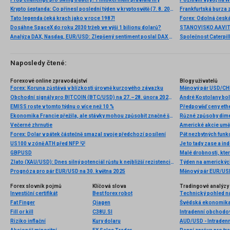
Krypto šeptanda: Co přinesl poslední týden v kryptosvětě (7. 8. 2026)
Frankfurtská burza 
Tato legenda čeká krach jako v roce 1987!
Dosáhne SpaceX do roku 2030 tržeb ve výši 1 bilionu dolarů?
Analýza DAX, Nasdaq, EUR/USD: Zlepšený sentiment poslal DAX na nová maxima
Naposledy čtené:
Forexové online zpravodajství
Blogy uživatelů
Forex: Koruna zůstává v blízkosti úrovně kurzového závazku
Měnový pár USD/CHF
Obchodní signály pro BITCOIN (BTC/USD) na 27.–28. února 2026: prodej pod 68 750 USD (21 SMA – 3/8 Murray)
André Kostolany bo
EMISS roste v tomto týdnu o více než 10 %
Ekonomika Francie přežila, ale stávky mohou způsobit značné škody.
Večerné zhrnutie
Americké akcie umějí
Forex: Dolar v pátek částečně smazal svoje předchozí posílení
US100 v zóně ATH před NFP 💡
Je to tady zase a i
GBPUSD
Malé drobnosti, kter
Zlato (XAU/USD): Dnes silný potenciál růstu k nejbližší rezistenci, úterý 30. září 2025
Týden na americkýc
Prognóza pro pár EUR/USD na 30. května 2025
Měnový pár EUR/USD
Forex slovník pojmů
Klíčová slova
Tradingové analýzy 
Investiční certifikát
Best forex robot
Technický pohled n
Fat Finger
Qiagen
Švédská ekonomika l
Fill or kill
C38U.SI
Intradenní obchodo
Riziko inflační
Kury dolaru
AUD/USD - Intradenn