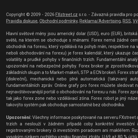
Copyright © 2009 - 2026
FXstreet.cz
s.r.o. - Závazná pravidla pro p
Pravidla diskuse
,
Obchodní podmínky
,
Reklama/Advertising
,
RSS
,
Vý
Hlavní světové měny jsou americký dolar (USD), euro (EUR), britská 
světě, na kterém se obchoduje s měnami. Forex nemá žádné centrál
obchodník na forexu, který vydělává na pohyb měn, respektive na v
neboli obchodování na forexu) je forex kalendář, který ukazuje č
volatility a prudké pohyby v finančních trzích. Fundamentální ana
upozornění na nebezpečné pohyby. Forex broker je zprostředkov
základních skupin a to Market-makeři, STP a ECN brokeři. Forex stra
(diskreční), mechanická nebo plně automatická (takzvaný aut
fundamentálních zpráv. Online grafy pro forex můžete sledovat na 
nejnavštěvovanější portál o obchodování na forexu u nás. Forex zprav
tak jako forex zone nebo vzdělávací zóna. Forex robot je jiný náz
takovýto systém pak obchoduje samostatně bez obchodníka.
Upozornění:
Všechny informace poskytované na serveru FXstreet.cz
trzích a neslouží v žádném případě coby konkrétní investiční č
registrovanými brokery či investičním poradcem ani makléřem. Rozd
vysokým rizikem rychlého vzniku finanční ztráty. U 69 až 80 % účtů 