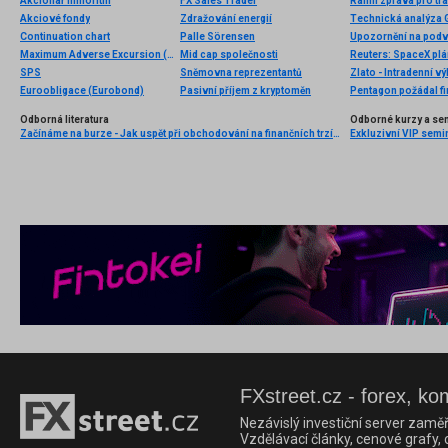
Akcionář minoritní
FX Sales Trader
Ranní zpráva pro tra
Akciové fondy
Zdražování energií
Technická analýza
Continuation chart
Palle Sörensen
Maximum Adverse Excursion (MAE)
Mid cap společnosti
Reuters: SpaceX plán
SPS
Sněmovna reprezentantů
Zlato - Intradenní v
Euroobligace (Eurobond)
Pasivní příjem z kryptoměn
Pentagon požádal fi
Odborná literatura
Odborné kurzy a se
Začínáme na burze - Jak uspět při obchodování na finančních trzích (1. vydání)
Exkluzivní VIP semi
FXstreet.cz - forex, ko
Nezávislý investiční server zaměř
Vzdělávací články, cenové grafy,