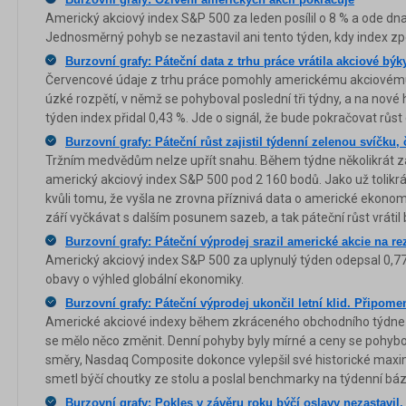
Americký akciový index S&P 500 za leden posílil o 8 % a ode dna z
Jednosměrný pohyb se nezastavil ani tento týden, kdy index zpe
Burzovní grafy: Páteční data z trhu práce vrátila akciové býk
Červencové údaje z trhu práce pomohly americkému akciovém
úzké rozpětí, v němž se pohyboval poslední tři týdny, a na nové
týden index přidal 0,43 %. Jde o signál, že bude pokračovat růst 
Burzovní grafy: Páteční růst zajistil týdenní zelenou svíčku
Tržním medvědům nelze upřít snahu. Během týdne několikrát zaút
americký akciový index S&P 500 pod 2 160 bodů. Jako už tolikrát
kvůli tomu, že vyšla ne zrovna příznivá data o americké ekonomi
září vyčkávat s dalším posunem sazeb, a tak páteční růst vrátil 
Burzovní grafy: Páteční výprodej srazil americké akcie na re
Americký akciový index S&P 500 za uplynulý týden odepsal 0,77 
obavy o výhled globální ekonomiky.
Burzovní grafy: Páteční výprodej ukončil letní klid. Připome
Americké akciové indexy během zkráceného obchodního týdne 
se mělo něco změnit. Denní pohyby byly mírné a ceny se pohyb
směry, Nasdaq Composite dokonce vylepšil své historické maxi
smetl býčí choutky ze stolu a poslal benchmarky na týdenní bázi
Burzovní grafy: Pokles v závěru roku býčí oslavy nezastavil