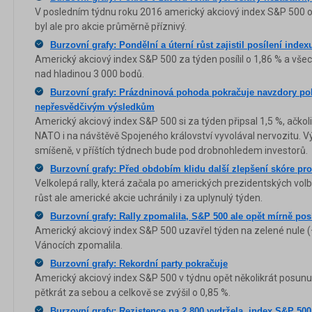
V posledním týdnu roku 2016 americký akciový index S&P 500 o
byl ale pro akcie průměrně příznivý.
Burzovní grafy: Pondělní a úterní růst zajistil posílení inde
Americký akciový index S&P 500 za týden posílil o 1,86 % a vše
nad hladinou 3 000 bodů.
Burzovní grafy: Prázdninová pohoda pokračuje navzdory po
nepřesvědčivým výsledkům
Americký akciový index S&P 500 si za týden připsal 1,5 %, ačk
NATO i na návštěvě Spojeného království vyvolával nervozitu. 
smíšeně, v příštích týdnech bude pod drobnohledem investorů.
Burzovní grafy: Před obdobím klidu další zlepšení skóre pr
Velkolepá rally, která začala po amerických prezidentských volbác
růst ale americké akcie uchránily i za uplynulý týden.
Burzovní grafy: Rally zpomalila, S&P 500 ale opět mírně posí
Americký akciový index S&P 500 uzavřel týden na zelené nule (+
Vánocích zpomalila.
Burzovní grafy: Rekordní party pokračuje
Americký akciový index S&P 500 v týdnu opět několikrát posunu
pětkrát za sebou a celkově se zvýšil o 0,85 %.
Burzovní grafy: Rezistence na 2 800 vydržela, index S&P 50