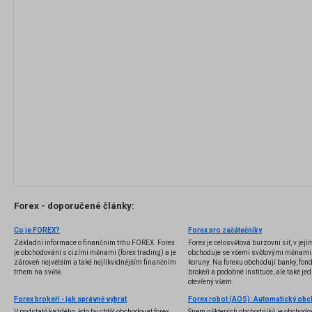
Forex - doporučené články:
Co je FOREX?
Forex pro začátečníky
Základní informace o finančním trhu FOREX. Forex
Forex je celosvětová burzovní síť, v jej
je obchodování s cizími měnami (forex trading) a je
obchoduje se všemi světovými měnami,
zároveň největším a také nejlikvidnějším finančním
koruny. Na forexu obchodují banky, fondy
trhem na světě.
brokeři a podobné instituce, ale také jedn
otevřený všem.
Forex brokeři - jak správně vybrat
V podstatě každého, kdo by chtěl obchodovat forex,
Snem některých obchodníků je obchodo