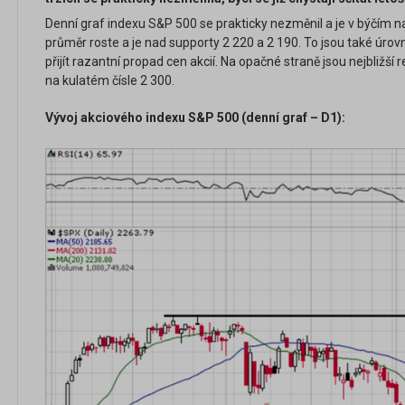
Denní graf indexu S&P 500 se prakticky nezměnil a je v býčím n
průměr roste a je nad supporty 2 220 a 2 190. To jsou také úrov
přijít razantní propad cen akcií. Na opačné straně jsou nejbližš
na kulatém čísle 2 300.
Vývoj akciového indexu S&P 500 (denní graf – D1):