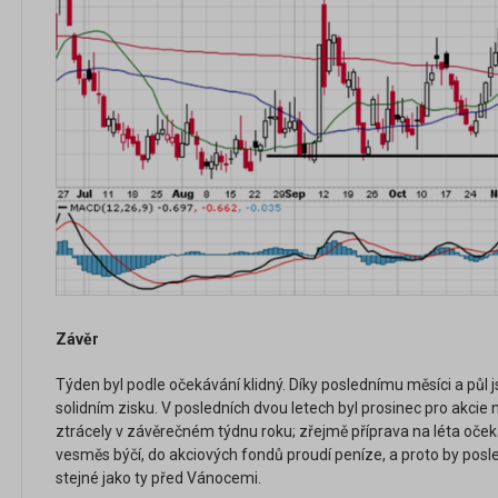
Závěr
Týden byl podle očekávání klidný. Díky poslednímu měsíci a půl 
solidním zisku. V posledních dvou letech byl prosinec pro akci
ztrácely v závěrečném týdnu roku; zřejmě příprava na léta oček
vesměs býčí, do akciových fondů proudí peníze, a proto by posl
stejné jako ty před Vánocemi.