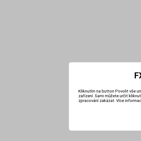
F
Kliknutím na button Povolit vše u
zařízení. Sami můžete určit klikn
zpracování zakázat. Více informa