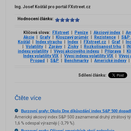
Ing. Josef Košťál pro portál FXstreet.cz
Hodnocení článku:
Klíčová slova:
FXstreet
|
Peníze
|
Akciový index
|
Am
Akcie
|
Grafy
|
Klouzavý průměr
|
Rezistence
|
S&P 
Košťál
|
Index strachu
|
Index
|
FXstreet.cz
|
Graf
|
In
|
Volatility
|
Zprávy
|
Zisky
|
Rozkolísanost trhu
|
I
indexu volatility
|
Vývoj akciového indexu
|
Příprava
|
Kl
Index volatility VIX
|
Vývoj indexu volatility VIX
|
Vývoj
Propad
|
S&P
|
Benchmarky
|
Americké indexy
|
Sdílení článku:
Čtěte více
Burzovní grafy: Okolo Dne díkůvzdání index S&P 500 dopadl
Americký akciový index S&P 500 zaznamenal druhý ztrátový tý
1,6 % odespal výrazněji (-3,79 %).
Burzovní grafy: Oživení amerických akcií pokračuje