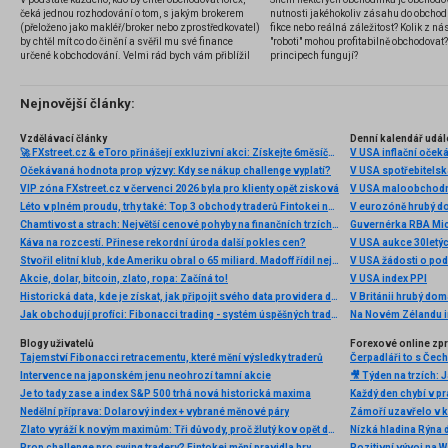
čeká jednou rozhodování o tom, s jakým brokerem
nutnosti jakéhokoliv zásahu do obchod
(přeloženo jako makléř/broker nebo zprostředkovatel)
fikce nebo reálná záležitost? Kolik z nás
by chtěl mít co do činění a svěřil mu své finance
"roboti" mohou profitabilně obchodovat
určené k obchodování. Velmi rád bych vám přiblížil
principech fungují?
problematiku výběru brokera, rozdíl mezi
jednotlivými typy brokerů a v neposlední řadě uvedu
několik příkladů nejznámějších z nich.
Nejnovější články:
Vzdělávací články
Denní kalendář udál
🚀 FXstreet.cz & eToro přinášejí exkluzivní akci: Získejte 6měsíční členství ve VIP zóně ZDARMA
V USA inflační očeká
Očekávaná hodnota prop výzvy: Kdy se nákup challenge vyplatí?
V USA spotřebitelsk
VIP zóna FXstreet.cz v červenci 2026 byla pro klienty opět zisková
V USA maloobchodní
Léto v plném proudu, trhy také: Top 3 obchody traderů Fintokei na indexech a zlatě
V eurozóně hrubý d
Chamtivost a strach: Největší cenové pohyby na finančních trzích (červenec 2026)
Guvernérka RBA Mic
Káva na rozcestí. Přinese rekordní úroda další pokles cen?
V USA aukce 30letý
Stvořil elitní klub, kde Ameriku obral o 65 miliard. Madoff řídil největší Ponzi dějin
V USA žádosti o po
Akcie, dolar, bitcoin, zlato, ropa: Začíná to!
V USA index PPI
Historická data, kde je získat, jak připojit svého data providera do MultiCharts a proč je budeme potřebovat? (4. díl)
V Británii hrubý do
Jak obchodují profíci: Fibonacci trading - systém úspěšných traderů
Na Novém Zélandu i
Blogy uživatelů
Forexové online zp
Tajemství Fibonacci retracementu, které mění výsledky traderů
Intervence na japonském jenu neohrozí tamní akcie
Je to tady zase a index S&P 500 trhá nová historická maxima
Nedělní příprava: Dolarový index + vybrané měnové páry
Zlato vyráží k novým maximům: Tři důvody, proč žlutý kov opět dominuje
Nízká hladina Rýna 
Prop challenge pro swing tradery? Fintokei mění pravidla hry
Pozitivní vývoj na Wa