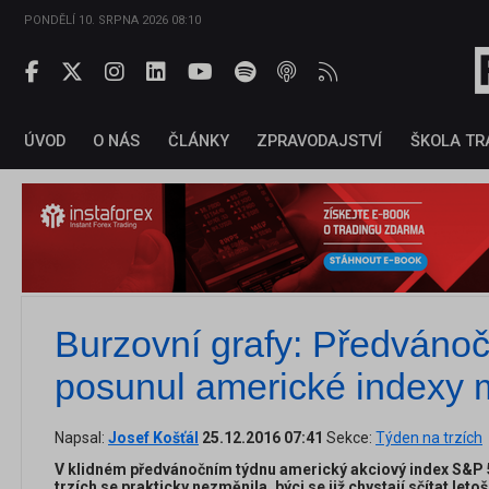
PONDĚLÍ 10. SRPNA 2026 08:10
ÚVOD
O NÁS
ČLÁNKY
ZPRAVODAJSTVÍ
ŠKOLA TR
Burzovní grafy: Předvánočn
posunul americké indexy 
Napsal:
Josef Košťál
25.12.2016 07:41
Sekce:
Týden na trzích
V klidném předvánočním týdnu americký akciový index S&P 50
trzích se prakticky nezměnila, býci se již chystají sčítat letoš