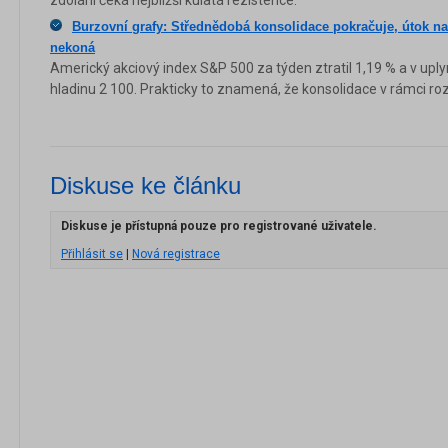
zdolání čeká nejbližší kulatá rezistence.
Burzovní grafy: Střednědobá konsolidace pokračuje, útok na 
nekoná
Americký akciový index S&P 500 za týden ztratil 1,19 % a v upl
hladinu 2 100. Prakticky to znamená, že konsolidace v rámci roz
Diskuse ke článku
Diskuse je přístupná pouze pro registrované uživatele.
Přihlásit se
|
Nová registrace