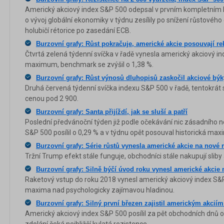
Americký akciový index S&P 500 odepsal v prvním kompletním
o vývoj globální ekonomiky v týdnu zesílily po snížení růstového 
holubičí rétorice po zasedání ECB.
Burzovní grafy: Růst pokračuje, americké akcie posouvají r
Čtvrtá zelená týdenní svíčka v řadě vynesla americký akciový i
maximum, benchmark se zvýšil o 1,38 %.
Burzovní grafy: Růst výnosů dluhopisů zaskočil akciové býk
Druhá červená týdenní svíčka indexu S&P 500 v řadě, tentokrát
cenou pod 2 900.
Burzovní grafy: Santa přijíždí, jak se sluší a patří
Poslední předvánoční týden již podle očekávání nic zásadního n
S&P 500 posílil o 0,29 % a v týdnu opět posouval historická ma
Burzovní grafy: Série růstů vynesla americké akcie na nové 
Tržní Trump efekt stále funguje, obchodníci stále nakupují slib
Burzovní grafy: Silně býčí úvod roku vynesl americké akcie
Raketový vstup do roku 2018 vynesl americký akciový index S&P
maxima nad psychologicky zajímavou hladinou.
Burzovní grafy: Silný první březen zajistil americkým akciím
Americký akciový index S&P 500 posílil za pět obchodních dnů o