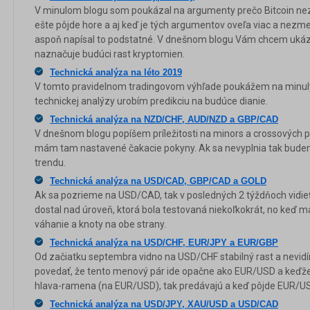
V minulom blogu som poukázal na argumenty prečo Bitcoin nez
ešte pôjde hore a aj keď je tých argumentov oveľa viac a nezme
aspoň napísal to podstatné. V dnešnom blogu Vám chcem ukáza
naznačuje budúci rast kryptomien.
Technická analýza na léto 2019
V tomto pravidelnom tradingovom výhľade poukážem na minul
technickej analýzy urobím predikciu na budúce dianie.
Technická analýza na NZD/CHF, AUD/NZD a GBP/CAD
V dnešnom blogu popíšem príležitosti na minors a crossových 
mám tam nastavené čakacie pokyny. Ak sa nevyplnia tak budem ď
trendu.
Technická analýza na USD/CAD, GBP/CAD a GOLD
Ak sa pozrieme na USD/CAD, tak v posledných 2 týždňoch vidieť
dostal nad úroveň, ktorá bola testovaná niekoľkokrát, no keď ma
váhanie a knoty na obe strany.
Technická analýza na USD/CHF, EUR/JPY a EUR/GBP
Od začiatku septembra vidno na USD/CHF stabilný rast a nevid
povedať, že tento menový pár ide opačne ako EUR/USD a keďže 
hlava-ramena (na EUR/USD), tak predávajú a keď pôjde EUR/US
Technická analýza na USD/JPY, XAU/USD a USD/CAD