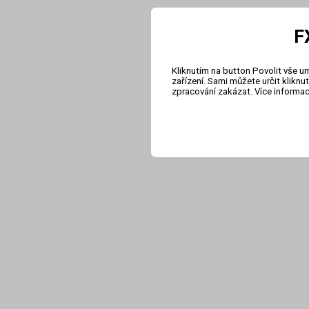
F
Kliknutím na button Povolit vše u
zařízení. Sami můžete určit klikn
zpracování zakázat. Více informa