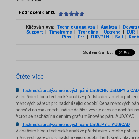
Hodnocení článku:
Klíčová slova:
Technická analýza
|
Analýza
|
Downtr
Support
|
Timeframe
|
Trendline
|
Uptrend
|
EUR
|
Pips
|
Trh
|
EUR/PLN
|
Sell
|
René
Sdílení článku:
Čtěte více
Technická analýza měnových párů USD/CHF, USDJPY a CA
V dnešním blogu technické analýzy představím z mého pohledu 
měnových párech pro nadcházející období. Cena měnových pá
nachází na maximech. Indície dalšího vývoje ceny se nachází na
Acton se nachází na denním grafu měnového páru AUD/CAD.
Technická analýza měnových párů USD/JPY a AUD/CAD
V dnešním blogu technické analýzy představím z mého pohledu 
měnových párech pro nadcházející období. Tentokrát v hlavní ro