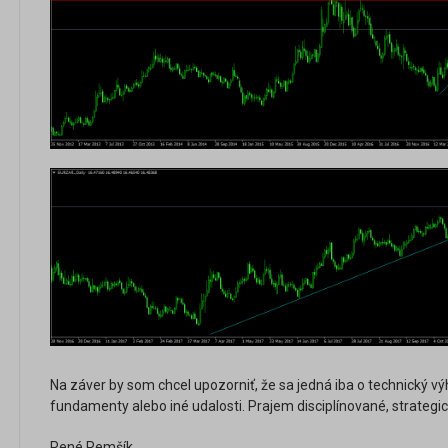
Na záver by som chcel upozorniť, že sa jedná iba o technický v
fundamenty alebo iné udalosti. Prajem disciplínované, strategi
René Remšík