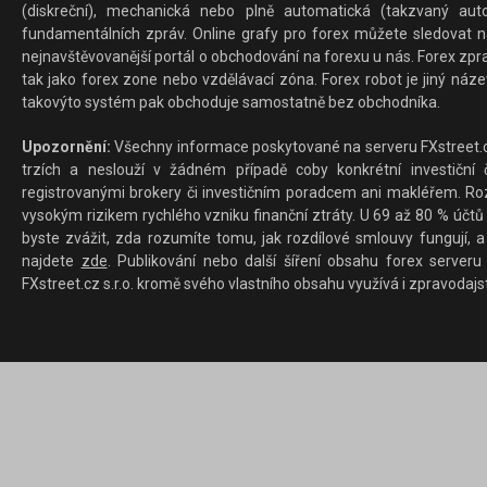
(diskreční), mechanická nebo plně automatická (takzvaný aut
fundamentálních zpráv. Online grafy pro forex můžete sledovat na 
nejnavštěvovanější portál o obchodování na forexu u nás. Forex zprav
tak jako forex zone nebo vzdělávací zóna. Forex robot je jiný náz
takovýto systém pak obchoduje samostatně bez obchodníka.
Upozornění:
Všechny informace poskytované na serveru FXstreet.cz
trzích a neslouží v žádném případě coby konkrétní investiční č
registrovanými brokery či investičním poradcem ani makléřem. Rozd
vysokým rizikem rychlého vzniku finanční ztráty. U 69 až 80 % účtů 
byste zvážit, zda rozumíte tomu, jak rozdílové smlouvy fungují, a
najdete
zde
. Publikování nebo další šíření obsahu forex serveru
FXstreet.cz s.r.o. kromě svého vlastního obsahu využívá i zpravodajs