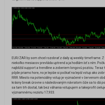
EUR/ZAR by som chcel rozobrať z daily aj weekly timeframe. Z
niekoľko mesiacov prevláda uptrend a ja hodlám ísť s ním. Počká
najbližší support a trendline a zoberiem longovú pozíciu. Teraz
pôjde priamo hore, no je lepšie si počkať na lepší vstup ako zo
RRR. Miesto na potenciálny vstup je vyznačené v červenom obdĺ
krásny break úrovne s následovaným návratom čiže sa to dá pov
sa tam trh dostal, tak bez váhania vstupujem a takeprofit ciel
významnému rezistu 17,933.