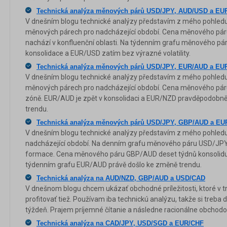
Technická analýza měnových párů USD/JPY, AUD/USD a EU
V dnešním blogu technické analýzy představím z mého pohledu 
měnových párech pro nadcházející období. Cena měnového pá
nachází v konfluenční oblasti. Na týdenním grafu měnového 
konsolidace a EUR/USD zatím bez výrazné volatility.
Technická analýza měnových párů USD/JPY, EUR/AUD a EU
V dnešním blogu technické analýzy představím z mého pohledu 
měnových párech pro nadcházející období. Cena měnového pár
zóně. EUR/AUD je zpět v konsolidaci a EUR/NZD pravděpodobně 
trendu.
Technická analýza měnových párů USD/JPY, GBP/AUD a E
V dnešním blogu technické analýzy představím z mého pohledu 
nadcházející období. Na denním grafu měnového páru USD/JP
formace. Cena měnového páru GBP/AUD deset týdnů konsolidu
týdenním grafu EUR/AUD právě došlo ke změně trendu.
Technická analýza na AUD/NZD, GBP/AUD a USD/CAD
V dnešnom blogu chcem ukázať obchodné príležitosti, ktoré v t
profitovať tiež. Používam iba technickú analýzu, takže si treb
týždeň. Prajem príjemné čítanie a následne racionálne obchodo
Technická analýza na CAD/JPY, USD/SGD a EUR/CHF