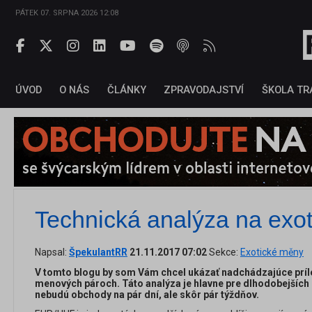
PÁTEK 07. SRPNA 2026 12:08
ÚVOD
O NÁS
ČLÁNKY
ZPRAVODAJSTVÍ
ŠKOLA TR
Technická analýza na exot
Napsal:
ŠpekulantRR
21.11.2017 07:02
Sekce:
Exotické měny
V tomto blogu by som Vám chcel ukázať nadchádzajúce príle
menových pároch. Táto analýza je hlavne pre dlhodobejších
nebudú obchody na pár dní, ale skôr pár týždňov.