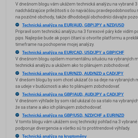
V dnešnom blogu vám ukážem technická analýzu na vybrané 3
nadchádzajúce príležitosti s čo najväčšou pravdepodobnosťou n
na pozičné obchody, takže dlhodobejší obchodníci dávajte pozo
Technická analýza na EUR/AUD, GBP/JPY a NZD/USD
Pripravil som technickú analýzu na 3 forexové páry kde vidím po
pips. Najlepšie bude ak popri čítaní si otvoríte platformu a preklik
timeframe na pochopenie mojej analýzy.
Technická analýza na EUR/CAD, USD/JPY a GBP/CHF
V dnešnom blogu opíšem momentálnu situáciu na vybraných 
technická analýzu a ukážem ako to plánujem zobchodovať.
Technická analýza na EUR/NZD, AUD/NZD a CAD/JPY
V dnešom blogu by som chcel ukázať čo sa deje na vybraných 
sa udeje v budúcnosti a ako to plánujem zobchodovať.
Technická analýza na GBP/AUD, AUD/JPY a CAD/JPY
V dnešnom výhľade by som rád ukázal čo sa stalo na vybranýc
že sa stane a ako ich plánujem zobchodovať.
Technická analýza na GBP/USD, NZD/CHF a EUR/NZD
V tomto blogu vám ukážem svoj technický pohľad na 3 vybran
podporuje divergencia a všetko sú to protitrendové výhľady.
Technická analýza na kryptoměny