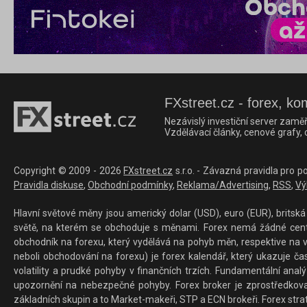
FXstreet.cz - forex, ko
Nezávislý investiční server zaměř
Vzdělávací články, cenové grafy,
Copyright © 2009 - 2026
FXstreet.cz
s.r.o. - Závazná pravidla pro p
Pravidla diskuse
,
Obchodní podmínky
,
Reklama/Advertising
,
RSS
,
Vý
Hlavní světové měny jsou americký dolar (USD), euro (EUR), britská 
světě, na kterém se obchoduje s měnami. Forex nemá žádné centrál
obchodník na forexu, který vydělává na pohyb měn, respektive na v
neboli obchodování na forexu) je forex kalendář, který ukazuje č
volatility a prudké pohyby v finančních trzích. Fundamentální ana
upozornění na nebezpečné pohyby. Forex broker je zprostředkov
základních skupin a to Market-makeři, STP a ECN brokeři. Forex stra