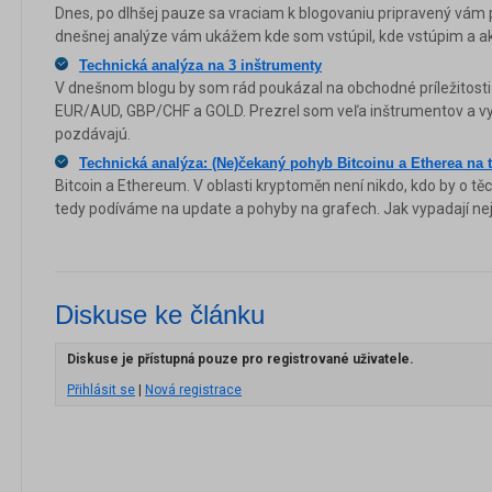
Dnes, po dlhšej pauze sa vraciam k blogovaniu pripravený vám p
dnešnej analýze vám ukážem kde som vstúpil, kde vstúpim a ak
Technická analýza na 3 inštrumenty
V dnešnom blogu by som rád poukázal na obchodné príležitosti
EUR/AUD, GBP/CHF a GOLD. Prezrel som veľa inštrumentov a vybr
pozdávajú.
Technická analýza: (Ne)čekaný pohyb Bitcoinu a Etherea na
Bitcoin a Ethereum. V oblasti kryptoměn není nikdo, kdo by o tě
tedy podíváme na update a pohyby na grafech. Jak vypadají nej
Diskuse ke článku
Diskuse je přístupná pouze pro registrované uživatele.
Přihlásit se
|
Nová registrace