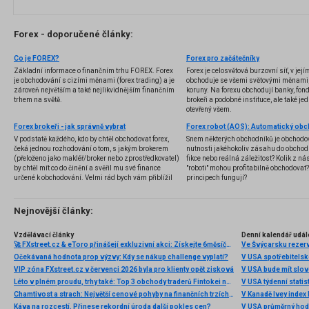
Forex - doporučené články:
Co je FOREX?
Forex pro začátečníky
Základní informace o finančním trhu FOREX. Forex
Forex je celosvětová burzovní síť, v jej
je obchodování s cizími měnami (forex trading) a je
obchoduje se všemi světovými měnami,
zároveň největším a také nejlikvidnějším finančním
koruny. Na forexu obchodují banky, fondy
trhem na světě.
brokeři a podobné instituce, ale také jedn
otevřený všem.
Forex brokeři - jak správně vybrat
V podstatě každého, kdo by chtěl obchodovat forex,
Snem některých obchodníků je obchodo
čeká jednou rozhodování o tom, s jakým brokerem
nutnosti jakéhokoliv zásahu do obchod
(přeloženo jako makléř/broker nebo zprostředkovatel)
fikce nebo reálná záležitost? Kolik z nás
by chtěl mít co do činění a svěřil mu své finance
"roboti" mohou profitabilně obchodovat
určené k obchodování. Velmi rád bych vám přiblížil
principech fungují?
problematiku výběru brokera, rozdíl mezi
jednotlivými typy brokerů a v neposlední řadě uvedu
několik příkladů nejznámějších z nich.
Nejnovější články:
Vzdělávací články
Denní kalendář udál
🚀 FXstreet.cz & eToro přinášejí exkluzivní akci: Získejte 6měsíční členství ve VIP zóně ZDARMA
Ve Švýcarsku rezer
Očekávaná hodnota prop výzvy: Kdy se nákup challenge vyplatí?
V USA spotřebitelsk
VIP zóna FXstreet.cz v červenci 2026 byla pro klienty opět zisková
V USA bude mít slo
Léto v plném proudu, trhy také: Top 3 obchody traderů Fintokei na indexech a zlatě
V USA týdenní statist
Chamtivost a strach: Největší cenové pohyby na finančních trzích (červenec 2026)
V Kanadě Ivey index
Káva na rozcestí. Přinese rekordní úroda další pokles cen?
V USA průměrný hod