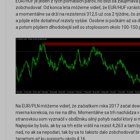
EUR/HUF je jeden z tých pomalších párov, no blíži sa zaujímavá p
zobchodovať. Od konca leta môžeme vidieť, že EUR/HUF vzrástol
a momentálne sa drží na rezistencii 312,5 už cca 2 týždne, čo zn
a pôjde ešte dotiahnuť rezisty vyššie. Osobne si počkám až sa d
a potom pôjdem dlhodobejší sell so stoplossom okolo 100-150 p
Na EUR/PLN môžeme vidieť, že začiatkom roka 2017 začal downt
mierna korekcia, no nie na dlho. Momentálne sa trh nachádza v
stranovkou som vyznačil v obdĺžniku silný pohyb nadol ktorý si
Najlepšie by bolo, ak by sa trh ešte vrátil na rezist 4,263 a tam b
nad, no ak sa nepodarí, tak by sa to takisto dalo zobchodovať b
targetom až ku supportu okolo 4,16.