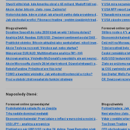
Stvořil elitní klub, kde Ameriku obral o 65 miliard. Madoff řídil největší Ponzi dějin
V USA míra nezaměs
Akcie, dolar, bitcoin, zlato, ropa: Začíná to!
V USA NFP report z
Historická data, kde je získat, jak připojit svého data providera do MultiCharts a proč je budeme potřebovat? (4. díl)
V Kanadě míra neza
Jak obchodují profíci: Fibonacci trading - systém úspěšných traderů
V USA zásoby zemní
Blogy uživatelů
Forexové online zp
Dosáhne SpaceX do roku 2030 tržeb ve výši 1 bilionu dolarů?
Stříbro roste o 4 % 
Analýza DAX, Nasdaq, EUR/USD: Zlepšený sentiment poslal DAX na nová maxima
Ekonomický kalendá
Praktické okénko: Bitcoin aktuálně jako spekulativní, nikoli investiční aktivum
Akcie Tesly na rozcestí: Výrobce aut, nebo startup?
Měnový pár EUR/AUD: Multitimeframe analýza (W1–H4)
Akciová analýza: Výsledky McDonald’s nepotěšily, ale ani neurazily. Jakou vizi společnost prezentovala?
AUD/USD testuje klí
Akcie Microsoftu zlomily 26 let starý rekord. Důvod překvapil i samotné investory
Zlato po průlomu na
RebelsFunding: Príležitosť pre Vás je tu!
📊 CSG zveřejnilo vý
FOMO a kvartální výsledky: Jak vyhodnotit potenciál a riziko?
Proč v období ztrát nesahat do funkční strategie
ČR: Devizové rezervy
Naposledy čtené:
Forexové online zpravodajství
Blogy uživatelů
Podnikatelská nálada Ifo se zlepšila
Pohled tradera: Jak 
Trhu nadále dominují medvědi
Není všechno zlato, 
Ekonomický kalendář: První údaje o inflaci v eurozóně a noční údaje z Japonska (10.03.2025)
Výběr z nedělní př
USD/JPY – analýza a prognóza
Top Down Trading
Přehled pro pár GBP/USD ze dne 24. dubna. Dave Ramsden očekává zpomalení inflace
CFD obchodování s