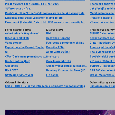
Předpověď pro pár AUD/USD na 6. září 2022
Technická analýza
Stříbro roste o 4 % 🔼
Jak předejít gamblin
Rozbřesk: EU se "konečně" dohodla a srazila italské výnosy. Maďaři dnes zřejmě sníží sazby
Multitimeframe ana
Kanadský dolar ztrácí vůči americkému dolaru
Praktické okénko –
Ekonomický kalendář: Data UoM z USA v centru pozornosti (24. 4. 2026)
Forex slovník pojmů
Klíčová slova
Tradingové analýzy 
Asked price (Nákupní cena)
Nikl
EUR/USD - Intradenn
Discount certifikáty
Ceny akcií Porsche
Řecký bankrot zase 
Value stocks
Futures na samotnou elektřinu
Zlato - Intradenní v
Kapitálová přiměřenost (Capital adequacy)
Pobočka FEDu
Americký dolar před
CT
Akciové trhy v Číně
Tesla vloni přišla o
CMA (Cash management account)
finalto.pro
Double bottom (top)
Co je to orderbook?
Cizí emise
S/R zóny (support a rezistence zóny)
EUR/USD - Intradenn
Úřad CFTC
Hamburg Commercial Bank (HCOB)
S&P 500 - Intradenní
Strategie průměrování
Fio banka
Odborná literatura
Odborné kurzy a se
Kniha "FOREX – Ziskové intradenní a swingové obchodní strategie" od Kathy Lien vychází v češtině!
Juniorská škola tradi