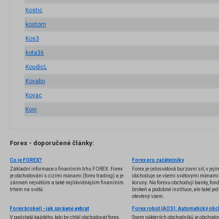
Kostic
kostom
Kos3
kota36
KoudicL
Kovabo
Kovac
Kovi
Forex - doporučené články:
Co je FOREX?
Forex pro začátečníky
Základní informace o finančním trhu FOREX. Forex
Forex je celosvětová burzovní síť, v jej
je obchodování s cizími měnami (forex trading) a je
obchoduje se všemi světovými měnami,
zároveň největším a také nejlikvidnějším finančním
koruny. Na forexu obchodují banky, fondy
trhem na světě.
brokeři a podobné instituce, ale také jedn
otevřený všem.
Forex brokeři - jak správně vybrat
V podstatě každého, kdo by chtěl obchodovat forex,
Snem některých obchodníků je obchodo