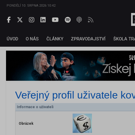
PONDĚLÍ 10. SRPNA 2026 10:42
ÚVOD
O NÁS
ČLÁNKY
ZPRAVODAJSTVÍ
ŠKOLA TR
Veřejný profil uživatele
ko
Informace o uživateli
Obrázek