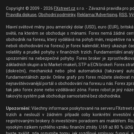
Copyright © 2009 - 2026
FXstreet.cz
s.r.o. - Závazná pravidla pro p
Pravidla diskuse
,
Obchodní podmínky
,
Reklama/Advertising
,
RSS
,
Vý
Hlavní světové měny jsou americký dolar (USD), euro (EUR), britská 
světě, na kterém se obchoduje s měnami. Forex nemá žádné centrál
obchodník na forexu, který vydělává na pohyb měn, respektive na v
neboli obchodování na forexu) je forex kalendář, který ukazuje č
volatility a prudké pohyby v finančních trzích. Fundamentální ana
upozornění na nebezpečné pohyby. Forex broker je zprostředkov
základních skupin a to Market-makeři, STP a ECN brokeři. Forex stra
(diskreční), mechanická nebo plně automatická (takzvaný aut
fundamentálních zpráv. Online grafy pro forex můžete sledovat na 
nejnavštěvovanější portál o obchodování na forexu u nás. Forex zprav
tak jako forex zone nebo vzdělávací zóna. Forex robot je jiný náz
takovýto systém pak obchoduje samostatně bez obchodníka.
Upozornění:
Všechny informace poskytované na serveru FXstreet.cz
trzích a neslouží v žádném případě coby konkrétní investiční č
registrovanými brokery či investičním poradcem ani makléřem. Rozd
vysokým rizikem rychlého vzniku finanční ztráty. U 69 až 80 % účtů 
byste zvážit, zda rozumíte tomu, jak rozdílové smlouvy fungují, a