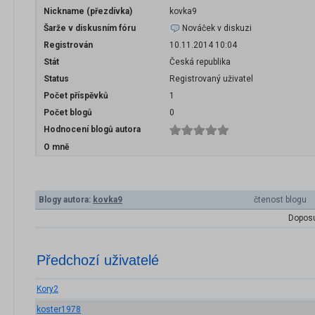
Nickname (přezdívka)
kovka9
Šarže v diskusním fóru
Nováček v diskuzi
Registrován
10.11.2014 10:04
Stát
Česká republika
Status
Registrovaný uživatel
Počet příspěvků
1
Počet blogů
0
Hodnocení blogů autora
O mně
Blogy autora:
kovka9
čtenost blogu
Doposu
Předchozí uživatelé
Kory2
koster1978