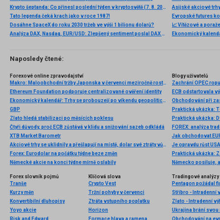
Krypto šeptanda: Co přinesl poslední týden v kryptosvětě (7. 8. 2026)
Asijské akciové trhy
Tato legenda čeká krach jako v roce 1987!
Evropské futures ko
Dosáhne SpaceX do roku 2030 tržeb ve výši 1 bilionu dolarů?
📈 Vítězové a poraže
Analýza DAX, Nasdaq, EUR/USD: Zlepšený sentiment poslal DAX na nová maxima
Naposledy čtené:
Forexové online zpravodajství
Blogy uživatelů
Makro: Maloobchodní tržby Japonska v červenci meziročně rostly o 1,6pct
Zachrání OPEC rop
Ethereum Foundation podporuje centralizované ověření identity
ECB odstartovala v
Ekonomický kalendář: Trhy se probouzejí po víkendu geopolitického patu 🚢
Obchodování při z
GBP
Praktická ukázka: Te
Zlato hledá stabilizaci po měsících poklesu
Praktická ukázka: D
Čtyři důvody, proč ECB zůstává v klidu a snižování sazeb odkládá
FOREX: analýza tra
XTB Market Barometr
Jak obchodovat EU
Akciové trhy se uklidnily a přešlapují na místě, dolar své ztráty vůči euru dál pozvolna likviduje
Je opravdu růst US
Forex: Eurodolar na počátku týdne beze změn
Praktická ukázka: Z
Německé akcie na konci týdne mírně oslabily
Německo posiluje, a
Forex slovník pojmů
Klíčová slova
Tradingové analýzy 
Tranše
Crypto Vest
Pentagon požádal fi
Kurzy měn
Tržní pohyby v červenci
Stříbro - Intradenní
Konvertibilní dluhopisy
Ztráta vstupního poplatku
Zlato - Intradenní v
Yoyo akcie
Horizon
Ukrajina brání svou
Risk and Edward
Formace hlava a ramena