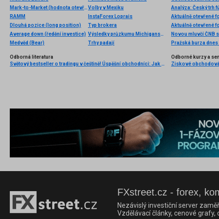
Mark-to-Market (hodnota otevřených pozic v portfoliu)
Volby v Mexiku
Analýza: Český trh fú
RAMM
InstaForex Loprais
Aktuálně otevřené f
Dlouhá pozice (long position)
Typ brokera
Aktuálně otevřené f
Average down (ředění investice)
Výsledky průzkumu Michiganské univerzity
Medvěd (Bear)
Trhy padají
Odborná literatura
Odborné kurzy a se
Světový bestseller o tradingu v češtině! Úspěšní obchodníci: Jak běžní lidé porážejí Wall Street v jeho vlastní hře
FXstreet.cz - forex, ko
Nezávislý investiční server zaměř
Vzdělávací články, cenové grafy,