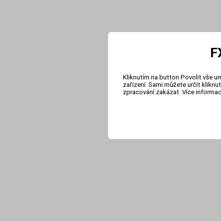
F
Kliknutím na button Povolit vše u
zařízení. Sami můžete určit klikn
zpracování zakázat. Více informa