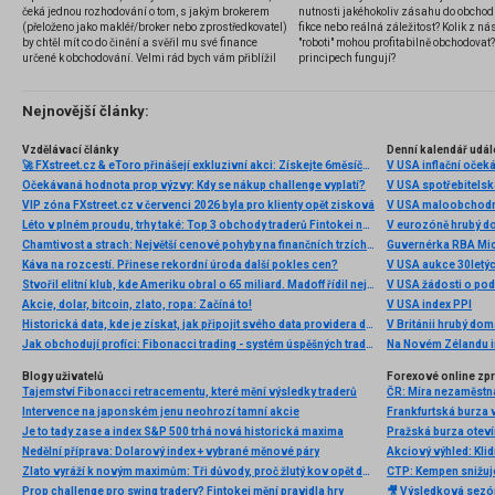
čeká jednou rozhodování o tom, s jakým brokerem
nutnosti jakéhokoliv zásahu do obchod
(přeloženo jako makléř/broker nebo zprostředkovatel)
fikce nebo reálná záležitost? Kolik z nás
by chtěl mít co do činění a svěřil mu své finance
"roboti" mohou profitabilně obchodovat
určené k obchodování. Velmi rád bych vám přiblížil
principech fungují?
problematiku výběru brokera, rozdíl mezi
jednotlivými typy brokerů a v neposlední řadě uvedu
několik příkladů nejznámějších z nich.
Nejnovější články:
Vzdělávací články
Denní kalendář udál
🚀 FXstreet.cz & eToro přinášejí exkluzivní akci: Získejte 6měsíční členství ve VIP zóně ZDARMA
V USA inflační očeká
Očekávaná hodnota prop výzvy: Kdy se nákup challenge vyplatí?
V USA spotřebitelsk
VIP zóna FXstreet.cz v červenci 2026 byla pro klienty opět zisková
V USA maloobchodní
Léto v plném proudu, trhy také: Top 3 obchody traderů Fintokei na indexech a zlatě
V eurozóně hrubý d
Chamtivost a strach: Největší cenové pohyby na finančních trzích (červenec 2026)
Guvernérka RBA Mic
Káva na rozcestí. Přinese rekordní úroda další pokles cen?
V USA aukce 30letý
Stvořil elitní klub, kde Ameriku obral o 65 miliard. Madoff řídil největší Ponzi dějin
V USA žádosti o po
Akcie, dolar, bitcoin, zlato, ropa: Začíná to!
V USA index PPI
Historická data, kde je získat, jak připojit svého data providera do MultiCharts a proč je budeme potřebovat? (4. díl)
V Británii hrubý do
Jak obchodují profíci: Fibonacci trading - systém úspěšných traderů
Na Novém Zélandu i
Blogy uživatelů
Forexové online zp
Tajemství Fibonacci retracementu, které mění výsledky traderů
Intervence na japonském jenu neohrozí tamní akcie
Frankfurtská burza
Je to tady zase a index S&P 500 trhá nová historická maxima
Pražská burza otev
Nedělní příprava: Dolarový index + vybrané měnové páry
Akciový výhled: Kli
Zlato vyráží k novým maximům: Tři důvody, proč žlutý kov opět dominuje
Prop challenge pro swing tradery? Fintokei mění pravidla hry