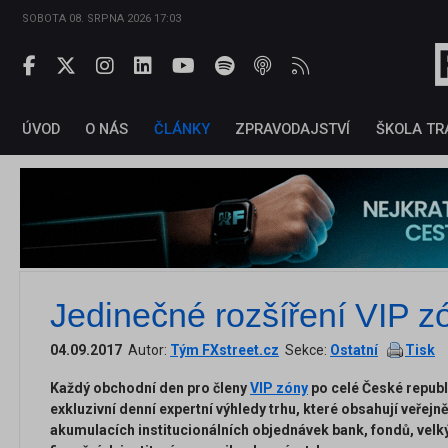
SOBOTA 08. SRPNA 2026 17:03
ÚVOD
O NÁS
ČLÁNKY
ZPRAVODAJSTVÍ
ŠKOLA TR
Jedinečné rozšíření VIP zó
04.09.2017
Autor:
Tým FXstreet.cz
Sekce:
Ostatní
Tisk
Každý obchodní den pro členy
VIP zóny
po celé České republ
exkluzivní denní expertní výhledy trhu, které obsahují veře
akumulacích institucionálních objednávek bank, fondů, velk