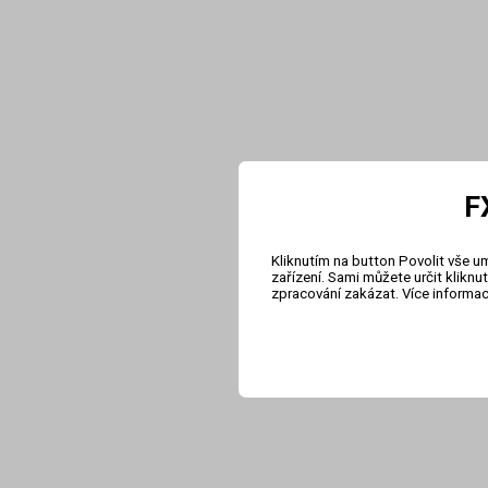
F
Kliknutím na button Povolit vše u
zařízení. Sami můžete určit klikn
zpracování zakázat. Více informa