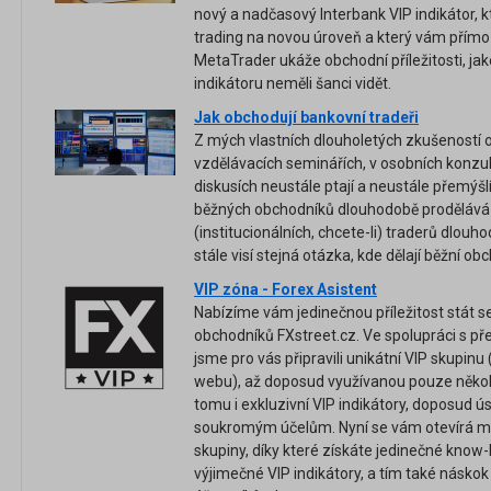
nový a nadčasový Interbank VIP indikátor, k
trading na novou úroveň a který vám přímo
MetaTrader ukáže obchodní příležitosti, jak
indikátoru neměli šanci vidět.
Jak obchodují bankovní tradeři
Z mých vlastních dlouholetých zkušeností 
vzdělávacích seminářích, v osobních konzu
diskusích neustále ptají a neustále přemýšlí
běžných obchodníků dlouhodobě prodělává
(institucionálních, chcete-li) traderů dlou
stále visí stejná otázka, kde dělají běžní o
VIP zóna - Forex Asistent
Nabízíme vám jedinečnou příležitost stát se
obchodníků FXstreet.cz. Ve spolupráci s p
jsme pro vás připravili unikátní VIP skupin
webu), až doposud využívanou pouze několik
tomu i exkluzivní VIP indikátory, doposud 
soukromým účelům. Nyní se vám otevírá mož
skupiny, díky které získáte jedinečné know
výjimečné VIP indikátory, a tím také náskok