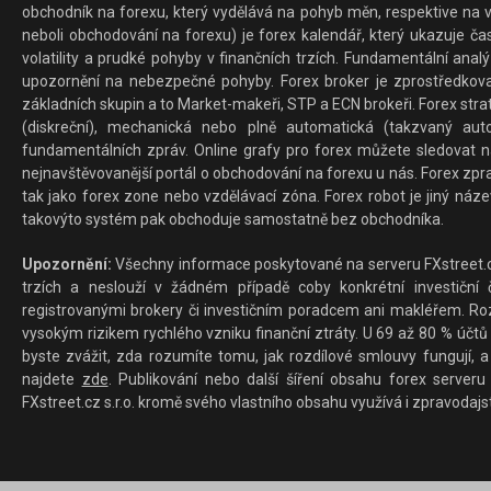
obchodník na forexu, který vydělává na pohyb měn, respektive na v
neboli obchodování na forexu) je forex kalendář, který ukazuje č
volatility a prudké pohyby v finančních trzích. Fundamentální ana
upozornění na nebezpečné pohyby. Forex broker je zprostředkov
základních skupin a to Market-makeři, STP a ECN brokeři. Forex stra
(diskreční), mechanická nebo plně automatická (takzvaný aut
fundamentálních zpráv. Online grafy pro forex můžete sledovat na 
nejnavštěvovanější portál o obchodování na forexu u nás. Forex zprav
tak jako forex zone nebo vzdělávací zóna. Forex robot je jiný náz
takovýto systém pak obchoduje samostatně bez obchodníka.
Upozornění:
Všechny informace poskytované na serveru FXstreet.cz
trzích a neslouží v žádném případě coby konkrétní investiční č
registrovanými brokery či investičním poradcem ani makléřem. Rozd
vysokým rizikem rychlého vzniku finanční ztráty. U 69 až 80 % účtů 
byste zvážit, zda rozumíte tomu, jak rozdílové smlouvy fungují, a
najdete
zde
. Publikování nebo další šíření obsahu forex serveru
FXstreet.cz s.r.o. kromě svého vlastního obsahu využívá i zpravodajs