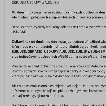
GBP/USD, USD/JPY a AUD/USD.
Od dnešního dne jsme se rozhodli vám každý obchodní den p
obchodních příležitostí a nejčerstvějších informací přímo z
Denní expertní výhledy trhu tedy dále rozšiřujeme o měnové p
USD/CAD.
Celkově tak od dnešního dne máte jedinečnou příležitost zí
informace o akumulacích institucionálních objednávek hned
EUR/USD, GBP/USD, USD/JPY, AUD/USD, EUR/JPY, EUR/GBP
více jedinečných obchodních příležitostí, a navíc při stejné 
Přestaňte se dívat do historie s běžnou analýzou a zjistěte, co s
jakých cenových úrovních mají největší banky a investiční fondy 
které při jejich aktivaci silně ovlivní nadcházející pohyby měnový
Akumulace institucionálních objednávek nejsou žádnou analýzo
informací o reálných čekajících příkazech největších korporací 
udávají směr vývoji kurzů na forexu.
Rozšířené denní expertní výhledy trhu máte možnost získat již