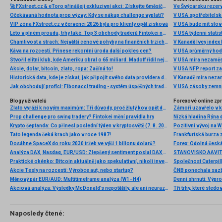
🚀 FXstreet.cz & eToro přinášejí exkluzivní akci: Získejte 6měsíční členství ve VIP zóně ZDARMA
Ve Švýcarsku rezer
Očekávaná hodnota prop výzvy: Kdy se nákup challenge vyplatí?
V USA spotřebitelsk
VIP zóna FXstreet.cz v červenci 2026 byla pro klienty opět zisková
V USA bude mít slo
Léto v plném proudu, trhy také: Top 3 obchody traderů Fintokei na indexech a zlatě
V USA týdenní statist
Chamtivost a strach: Největší cenové pohyby na finančních trzích (červenec 2026)
V Kanadě Ivey index
Káva na rozcestí. Přinese rekordní úroda další pokles cen?
V USA průměrný hod
Stvořil elitní klub, kde Ameriku obral o 65 miliard. Madoff řídil největší Ponzi dějin
V USA míra nezaměs
Akcie, dolar, bitcoin, zlato, ropa: Začíná to!
V USA NFP report z
Historická data, kde je získat, jak připojit svého data providera do MultiCharts a proč je budeme potřebovat? (4. díl)
V Kanadě míra neza
Jak obchodují profíci: Fibonacci trading - systém úspěšných traderů
V USA zásoby zemní
Blogy uživatelů
Forexové online zp
Zlato vyráží k novým maximům: Tři důvody, proč žlutý kov opět dominuje
Prop challenge pro swing tradery? Fintokei mění pravidla hry
Nízká hladina Rýna 
Krypto šeptanda: Co přinesl poslední týden v kryptosvětě (7. 8. 2026)
Pozitivní vývoj na Wa
Tato legenda čeká krach jako v roce 1987!
Frankfurtská burza 
Dosáhne SpaceX do roku 2030 tržeb ve výši 1 bilionu dolarů?
Analýza DAX, Nasdaq, EUR/USD: Zlepšený sentiment poslal DAX na nová maxima
Praktické okénko: Bitcoin aktuálně jako spekulativní, nikoli investiční aktivum
Akcie Tesly na rozcestí: Výrobce aut, nebo startup?
Měnový pár EUR/AUD: Multitimeframe analýza (W1–H4)
Denní shrnutí: Výpro
Akciová analýza: Výsledky McDonald’s nepotěšily, ale ani neurazily. Jakou vizi společnost prezentovala?
Tři trhy, které sledo
Naposledy čtené: