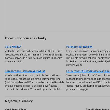
Forex - doporučené články:
Co je FOREX?
Forex pro začátečníky
Základní informace o finančním trhu FOREX. Forex
Forex je celosvětová burzovní síť, v jej
je obchodování s cizími měnami (forex trading) a je
obchoduje se všemi světovými měnami,
zároveň největším a také nejlikvidnějším finančním
koruny. Na forexu obchodují banky, fondy
trhem na světě.
brokeři a podobné instituce, ale také jedn
otevřený všem.
Forex brokeři - jak správně vybrat
V podstatě každého, kdo by chtěl obchodovat forex,
Snem některých obchodníků je obchodo
čeká jednou rozhodování o tom, s jakým brokerem
nutnosti jakéhokoliv zásahu do obchod
(přeloženo jako makléř/broker nebo zprostředkovatel)
fikce nebo reálná záležitost? Kolik z nás
by chtěl mít co do činění a svěřil mu své finance
"roboti" mohou profitabilně obchodovat
určené k obchodování. Velmi rád bych vám přiblížil
principech fungují?
problematiku výběru brokera, rozdíl mezi
jednotlivými typy brokerů a v neposlední řadě uvedu
několik příkladů nejznámějších z nich.
Nejnovější články:
Vzdělávací články
Denní kalendář udál