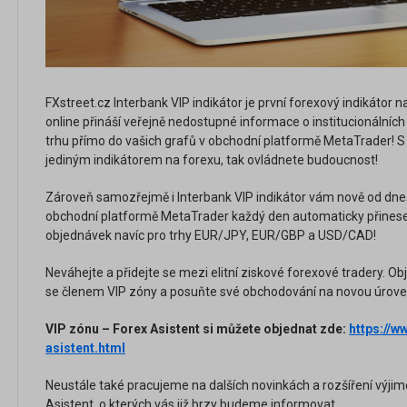
FXstreet.cz Interbank VIP indikátor je první forexový indikátor n
online přináší veřejně nedostupné informace o institucionální
trhu přímo do vašich grafů v obchodní platformě MetaTrader! S 
jediným indikátorem na forexu, tak ovládnete budoucnost!
Zároveň samozřejmě i Interbank VIP indikátor vám nově od dne
obchodní platformě MetaTrader každý den automaticky přinese 
objednávek navíc pro trhy EUR/JPY, EUR/GBP a USD/CAD!
Neváhejte a přidejte se mezi elitní ziskové forexové tradery. Obj
se členem VIP zóny a posuňte své obchodování na novou úrove
VIP zónu – Forex Asistent si můžete objednat zde:
https://w
asistent.html
Neustále také pracujeme na dalších novinkách a rozšíření výji
Asistent, o kterých vás již brzy budeme informovat.