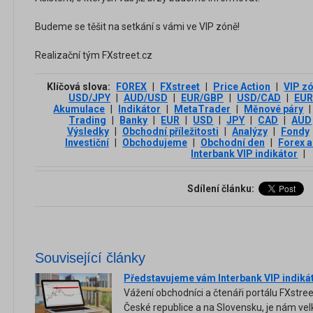
Budeme se těšit na setkání s vámi ve VIP zóně!
Realizační tým FXstreet.cz
Klíčová slova:
FOREX
|
FXstreet
|
Price Action
|
VIP z
USD/JPY
|
AUD/USD
|
EUR/GBP
|
USD/CAD
|
EUR
Akumulace
|
Indikátor
|
MetaTrader
|
Měnové páry
|
Trading
|
Banky
|
EUR
|
USD
|
JPY
|
CAD
|
AUD
Výsledky
|
Obchodní příležitosti
|
Analýzy
|
Fondy
Investiční
|
Obchodujeme
|
Obchodní den
|
Forex a
Interbank VIP indikátor
|
Sdílení článku:
Související články
Představujeme vám Interbank VIP indiká
Vážení obchodníci a čtenáři portálu FXstreet
České republice a na Slovensku, je nám vel