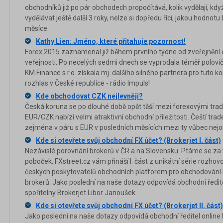
obchodníků již po pár obchodech propočítává, kolik vydělají, k
vydělávat ještě další 3 roky, nelze si dopředu říci, jakou hodnotu
měsíce.
Kathy Lien: Jméno, které přitahuje pozornost!
Forex 2015 zaznamenal již během prvního týdne od zveřejnění 
veřejnosti. Po necelých sedmi dnech se vyprodala téměř polovičn
KM Finance s.r.o. získala mj. dalšího silného partnera pro tuto 
rozhlas v České republice - rádio Impuls!
Kde obchodovat CZK nejlevněji?
Česká koruna se po dlouhé době opět těší mezi forexovými trad
EUR/CZK nabízí velmi atraktivní obchodní příležitosti. Čeští trade
zejména v páru s EUR v posledních měsících mezi ty vůbec nej
Kde si otevřete svůj obchodní FX účet? (Brokerjet I. část)
Nezávislé porovnání brokerů v ČR a na Slovensku. Ptáme se za 
poboček. FXstreet.cz vám přináší I. část z unikátní série rozhov
českých poskytovatelů obchodních platforem pro obchodování 
brokerů. Jako poslední na naše dotazy odpovídá obchodní ředit
spořitelny Brokerjet Libor Janoušek.
Kde si otevřete svůj obchodní FX účet? (Brokerjet II. část)
Jako poslední na naše dotazy odpovídá obchodní ředitel online 