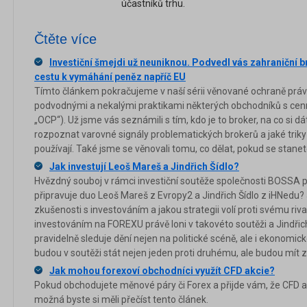
účastníků trhu.
Čtěte více
Investiční šmejdi už neuniknou. Podvedl vás zahraniční 
cestu k vymáhání peněz napříč EU
Tímto článkem pokračujeme v naší sérii věnované ochraně práv 
podvodnými a nekalými praktikami některých obchodníků s cenným
„OCP“). Už jsme vás seznámili s tím, kdo je to broker, na co si dá
rozpoznat varovné signály problematických brokerů a jaké triky
používají. Také jsme se věnovali tomu, co dělat, pokud se stanet
Jak investují Leoš Mareš a Jindřich Šídlo?
Hvězdný souboj v rámci investiční soutěže společnosti BOSSA pr
připravuje duo Leoš Mareš z Evropy2 a Jindřich Šídlo z iHNedu? 
zkušenosti s investováním a jakou strategii volí proti svému riv
investováním na FOREXU právě loni v takovéto soutěži a Jindřich
pravidelně sleduje dění nejen na politické scéně, ale i ekonomic
budou v soutěži stát nejen jeden proti druhému, ale budou mít 
Jak mohou forexoví obchodníci využít CFD akcie?
Pokud obchodujete měnové páry či Forex a přijde vám, že CFD ak
možná byste si měli přečíst tento článek.