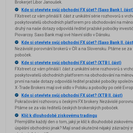
Brokerjet Libor Janoušek.
Kde si otevřete svůj obchodní FX účet? (Saxo Bank I. část
FXstreet.cz vám přináší II. část z unikátní série rozhovorů s vrc
poskytovatelů obchodních platforem pro obchodování na měnový
druhý na naše dotazy odpovídá ředitel pražské pobočky investi
Piovarcsy. Saxo Bank mají své hlavní sídlo v Dánsku.
Kde si otevřete svůj obchodní FX účet? (Saxo Bank II. část
Nezávislé porovnání brokerů v ČR a na Slovensku. Ptáme se za 
poboček.
Kde si otevřete svůj obchodní FX účet? (XTB I. část)
FXstreet.cz vám přináší I. část z unikátní série rozhovorů s vrc
poskytovatelů obchodních platforem na obchodování na měnovýc
první na naše dotazy odpovídá ředitel pražské pobočky společn
X-Trade Brokers mají své sídlo v Polsku a pobočky po celé Evrop
Kde si otevřete svůj obchodní FX účet? (XTB II. část)
Pokračování rozhovoru s českými FX brokery. Nezávislé porovná
Ptáme se za vás ředitelů českých brokerských poboček.
Klíč k dlouhodobě ziskovému tradingu
Přemýšlíte každý den o tom, jaký je klíč k dlouhodobě ziskovém
úspěšní obchodníci jinak? Mají snad skutečně nějaký zázračný sv