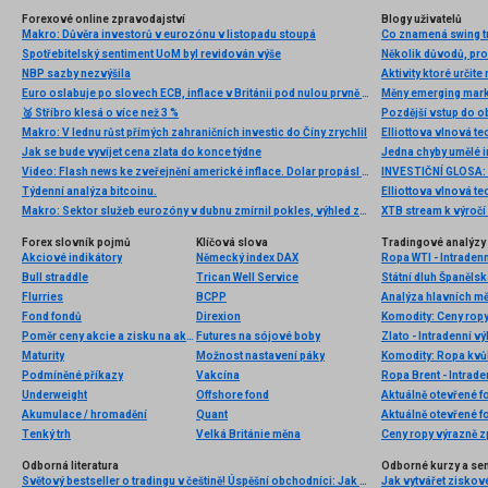
Forexové online zpravodajství
Blogy uživatelů
Makro: Důvěra investorů v eurozónu v listopadu stoupá
Co znamená swing tr
Spotřebitelský sentiment UoM byl revidován výše
Několik důvodů, proč
NBP sazby nezvýšila
Aktivity ktoré určit
Euro oslabuje po slovech ECB, inflace v Británii pod nulou prvně od 1960; analýza EUR/CHF, AUD/NZD, USD/CHF
Měny emerging mark
🥈 Stříbro klesá o více než 3 %
Makro: V lednu růst přímých zahraničních investic do Číny zrychlil
Jak se bude vyvíjet cena zlata do konce týdne
Video: Flash news ke zveřejnění americké inflace. Dolar propásl další šanci ke zpevnění
Týdenní analýza bitcoinu.
Makro: Sektor služeb eurozóny v dubnu zmírnil pokles, výhled zaznamenal oživení
XTB stream k výročí
Forex slovník pojmů
Klíčová slova
Tradingové analýzy 
Akciové indikátory
Německý index DAX
Ropa WTI - Intraden
Bull straddle
Trican Well Service
Státní dluh Španělsk
Flurries
BCPP
Analýza hlavních m
Fond fondů
Direxion
Komodity: Ceny ropy
Poměr ceny akcie a zisku na akcii (Akcie P-E)
Futures na sójové boby
Zlato - Intradenní v
Maturity
Možnost nastavení páky
Komodity: Ropa kvůl
Podmíněné příkazy
Vakcína
Ropa Brent - Intrad
Underweight
Offshore fond
Aktuálně otevřené f
Akumulace / hromadění
Quant
Aktuálně otevřené f
Tenký trh
Velká Británie měna
Ceny ropy výrazně z
Odborná literatura
Odborné kurzy a se
Světový bestseller o tradingu v češtině! Úspěšní obchodníci: Jak běžní lidé porážejí Wall Street v jeho vlastní hře
Jak vytvářet ziskov