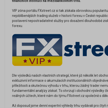
finančních institucí na mezibankovním trhu.
VIP zóna portálu FXstreet.cz si tak získala obrovskou popularitu
nejoblíbenějších trading služeb v historii forexu v České republi
postavení nepostradatelné služby pro dosažení dlouhodobě zi
forexu.
Dle výsledků našich vlastních strategií, které již několik let ob
exkluzivní informace o akumulacích institucionálních objednáve
příležitosti a skutečnou výhodu v trhu, kterou žádný trader nemá
fundamentální analýzy získat. To stvrzují i obchodní výsledky 
reálných účtech, které nám do týmu FXstreet.cz společně s děk
Až doposud jsme denní expertní výhledy trhu vydávali pro čtyř