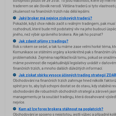
schopnost poučit se ze ztrát. To jsou vlastnosti, které by měl m
traderem se ale člověk nerodí. Většina traderů si tyto vlastnost
zkušenost na finančních trzích nás dělá lepšími.
Jaký broker má nejvíce ziskových traderů?
Pokaždé, když chce někdo začít s reálným tradingem, pak musí u
rozhodnutí, které bude mít podstatný vliv na jeho budoucí úspě
jiného, než výběr správného brokera. Ale jak ho poznat?
Jak zdanit příjmy z tradingu?
Rok s rokem se sešel, a tak tu máme zase velmi horké téma, kt
Komunikace se státními orgány a konkrétně pak s finančním ú
problematická. Zejména například kvůli tomu, pokud se snažíme z
máme povinnost dle nejaktuálnější legislativy uvádět v daňovém 
finančních trzích, a mnoho dalších důležitých informací.
Jak získat sbírku vysoce účinných trading strategií ZD
Obchodování na finančních trzích zahrnuje hned několik faktorů
splnit pro to, aby byli schopni dostat se do stavu, kdy stabilně re
obchodování dle robustních obchodních strategií a zároveň jas
managementu je ta součást tradingu, která dosahované výsledky
nejvíce.
Kam až lze forex brokera stáhnout na poplatcích?
Obchodování je spojeno s nejistotou, jestli vůbec a případně koli