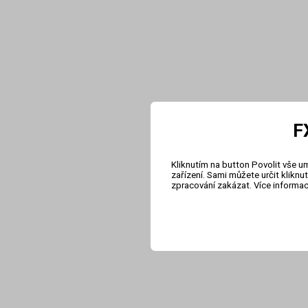
F
Kliknutím na button Povolit vše u
zařízení. Sami můžete určit klikn
zpracování zakázat. Více informa