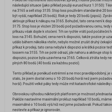
Pokud se rozhodnete obchodovat zprávy, musíte počítat možnos
následující situace (jako příklad použiji eurusd kurz 1.3150): Tě
na 3165 a sell stop 3135. Stop loss používám standardně 20 
být vyšší, například 25 bodů). Risk je tedy 20 bodů (pipsů). Z
aktivuje příkaz k nákupu na 3165. Bohužel, tato cena není k disp
3175. Stop loss je vložen 20 bodů pod požadovanou cenu, tedy 
příkazu však dojde k otočení. Trh se rychle vrátí pod počáteční h
loss na 3145. Bohužel, cena není k dispozici, takže pozice je u
událo během několika vteřin, nebylo možné zrušit druhý čekající
příkaz k prodeji, tato cena nebyla k dispozici a krátká pozice t
lossem na 3155. Trh se poté odrazí, jde nahoru a aktivuje stop 
dispozici, pozice byla uzavřena na 3165. Celková ztráta tedy n
plných 80 bodů (40 bodů za každou pozici).
Tento příklad je poněkud extrémní a ne moc pravděpodobný, je
stalo, že jsem dostal cenu o 10-20 bodů horší než jsem požadov
horší). Použití velké páky tedy může mít katastrofické následky 
Obrovskou výhodou některých platforem je možnost přednasta
Pakliže nastavíme maximální prokluz například 10 bodů, máme j
maximálně o 10 bodů výš/níž než jsme požadovali. Pokud taková
neotevře a příkaz je ignorován.