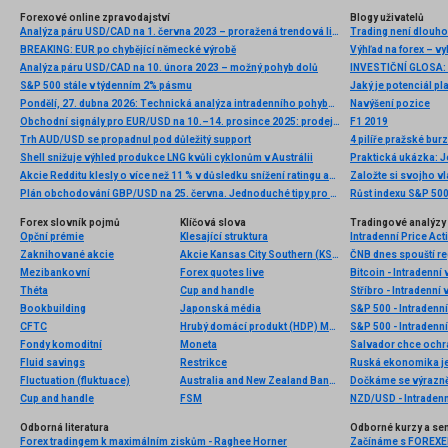
Forexové online zpravodajství
Blogy uživatelů
Analýza páru USD/CAD na 1. června 2023 – proražená trendová linie a potenciál dalšího poklesu
Trading není dlouhod
BREAKING: EUR po chybějící německé výrobě
Výhľad na forex – v
Analýza páru USD/CAD na 10. února 2023 – možný pohyb dolů
S&P 500 stále v týdenním 2% pásmu
Jaký je potenciál pl
Pondělí, 27. dubna 2026: Technická analýza intradenního pohybu platiny
Navýšení pozice
Obchodní signály pro EUR/USD na 10.–14. prosince 2025: prodej pod 1,1657 (200 EMA – 2/8 Murray)
F1 2019
Trh AUD/USD se propadnul pod důležitý support
Shell snižuje výhled produkce LNG kvůli cyklonům v Austrálii
Praktická ukázka: J
Akcie Redditu klesly o více než 11 % v důsledku snížení ratingu analytiky a obav o růst
Založte si svojho v
Plán obchodování GBP/USD na 25. června. Jednoduché tipy pro začátečníky
Růst indexu S&P 500
Forex slovník pojmů
Klíčová slova
Tradingové analýzy 
Opční prémie
Klesající struktura
Intradenní Price Act
Zaknihované akcie
Akcie Kansas City Southern (KSU.US)
Mezibankovní
Forex quotes live
Bitcoin - Intradenní
Théta
Cup and handle
Stříbro - Intradenní
Bookbuilding
Japonská média
S&P 500 - Intradenní
CFTC
Hrubý domácí produkt (HDP) Maďarska
S&P 500 - Intradenní
Fondy komoditní
Moneta
Fluid savings
Restrikce
Ruská ekonomika je 
Fluctuation (fluktuace)
Australia and New Zealand Banking Group
Dočkáme se výrazně
Cup and handle
FSM
NZD/USD - Intradenn
Odborná literatura
Odborné kurzy a se
Forex tradingem k maximálním ziskům - Raghee Horner
Začínáme s FOREXEM 