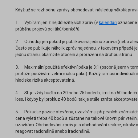
Když už se rozhodnu zprávy obchodovat, následuji několik pravi
1. Vybírám jen z nejdůležitějších zpráv (v
kalendáři
označené č
průběhu projevů politiků/bankéřů.
2. Ochoduji jen pokud je publikovaná jediná zpráva (nebo ales
Často se publikuje několik zpráv najednou, v takovém případě je 
jednu stranu, okamžité otočení a proražení na druhou stranu.
3. Maximální použitá efektivní páka je 3:1 (osobně jsem v tom
protože používám velmi malou páku). Každý si musí individuálně
hlediska rizika akceptovatelná.
4. SL je vždy buďto na 20 nebo 25 bodech, limit na 60 bodech.
loss, i kdyby byl prokluz 40 bodů, tak je stále ztráta akceptovate
5. Pokud je pozice otevřena, uzavírám ji při prvních známkác
cena vyletí třeba 40 bodů a zůstane na takové úrovni pár vteři
uzavírám. Obchodování zpráv je o obchodování reakce, nikoliv o s
reagovat racionálně anebo iracionálně.