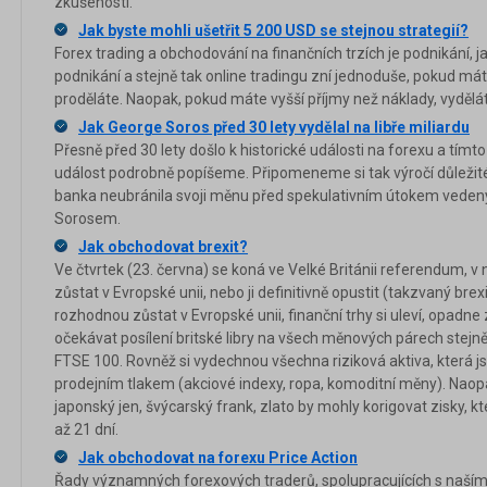
zkušenosti.
Jak byste mohli ušetřit 5 200 USD se stejnou strategií?
Forex trading a obchodování na finančních trzích je podnikání, ja
podnikání a stejně tak online tradingu zní jednoduše, pokud mát
proděláte. Naopak, pokud máte vyšší příjmy než náklady, vydělá
Jak George Soros před 30 lety vydělal na libře miliardu
Přesně před 30 lety došlo k historické události na forexu a tím
událost podrobně popíšeme. Připomeneme si tak výročí důležité u
banka neubránila svoji měnu před spekulativním útokem ved
Sorosem.
Jak obchodovat brexit?
Ve čtvrtek (23. června) se koná ve Velké Británii referendum, v 
zůstat v Evropské unii, nebo ji definitivně opustit (takzvaný bre
rozhodnou zůstat v Evropské unii, finanční trhy si uleví, opadne 
očekávat posílení britské libry na všech měnových párech stejn
FTSE 100. Rovněž si vydechnou všechna riziková aktiva, která 
prodejním tlakem (akciové indexy, ropa, komoditní měny). Naop
japonský jen, švýcarský frank, zlato by mohly korigovat zisky, 
až 21 dní.
Jak obchodovat na forexu Price Action
Řady významných forexových traderů, spolupracujících s naším 