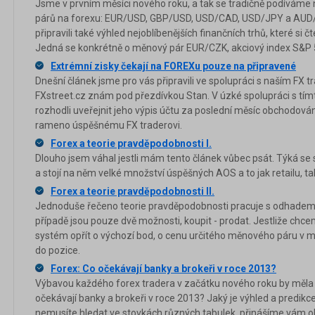
Jsme v prvním měsíci nového roku, a tak se tradičně podíváme
párů na forexu: EUR/USD, GBP/USD, USD/CAD, USD/JPY a AUD/U
připravili také výhled nejoblíbenějších finančních trhů, které si 
Jedná se konkrétně o měnový pár EUR/CZK, akciový index S&P 50
Extrémní zisky čekají na FOREXu pouze na připravené
Dnešní článek jsme pro vás připravili ve spolupráci s naším FX t
FXstreet.cz znám pod přezdívkou Stan. V úzké spolupráci s tí
rozhodli uveřejnit jeho výpis účtu za poslední měsíc obchodován
rameno úspěšnému FX traderovi.
Forex a teorie pravděpodobnosti I.
Dlouho jsem váhal jestli mám tento článek vůbec psát. Týká s
a stojí na něm velké množství úspěšných AOS a to jak retailu, ta
Forex a teorie pravděpodobnosti II.
Jednoduše řečeno teorie pravděpodobnosti pracuje s odhadem 
případě jsou pouze dvě možnosti, koupit - prodat. Jestliže ch
systém opřít o výchozí bod, o cenu určitého měnového páru v
do pozice.
Forex: Co očekávají banky a brokeři v roce 2013?
Výbavou každého forex tradera v začátku nového roku by měla 
očekávají banky a brokeři v roce 2013? Jaký je výhled a predik
nemusíte hledat ve stovkách různých tabulek, přinášíme vám ob