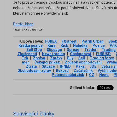
Je to prostě trading s vysokou mírou rizika a vysokým potencio
nebezpečné se domnívat, že pouhé vložení dvou příkazů minut
který nám přinese pravidelný zisk.
Patrik Urban
Team FXstreet.cz
Klíčová slova:
FOREX
|
FXstreet
|
Patrik Urban
|
Spek
Krátká pozice
|
Kurz
|
Risk
|
Nabídka
|
Pozice
|
Pří
Sell Stop
|
Slippage
|
Spread
|
Trader
|
Trading
Zkušenosti
|
News trading
|
Obchodovat
|
EURUSD
|
Trh
|
Zpráva
|
Zprávy
|
Buy
|
Sell
|
Trading forex
|
měn
|
Čekající příkaz
|
Způsob obchodování
|
Vyhla
Ztráta
|
Situace
|
IHNED
|
Páka
|
JDE
|
Větší riz
Obchodování zpráv
|
Rekord
|
Začátečník
|
Vyšší hodn
Potencionální zisk
|
CZ
|
News
|
P
Sdílení článku:
Související články