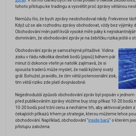
zpráv
. V tomto článku bych se chtěl podělit o několik zkušeností
tohoto přístupu ke tradingu a vysvětlit proč zprávy většinou neo
Nemůžu říci, že bych zprávy neobchodoval nikdy. Frekvence těc
Když už se ale rozhodnu zprávy obchodovat, vždy bez výjimky dod
Obchodování měn patří kvůli vysoké míře páky k nejriskantněj
domnívám, že obchodování zpráv je na žebříčku rizika ještě o s
Obchodování zpráv je samozřejmě přitažlivé. Vidina
zisku v řádu několika desítek bodů (pipsů) během pár
minut či dokonce vteřin je natolik zajímavá, že si
spousta traderů může myslet, že našli kýžený svatý
grál. Bohužel, pravidlo, že čím větší potencionální zisk,
tím větší riziko zde platí dvojnásobně.
Nejjednodušší způsob obchodování zpráv byl popsán v jednom z
před publikováním zprávy vložíme buy stop příkaz 10-20 bodů na
10-20 bodů pod tržní cenu a necháme trh, aby aktivoval jeden z
čekajících příkazů trhem je strategie, kterou můžeme lehce použ
obchodování. Například, obchodování "
inside barů
" o kterém js
přístupu založena.