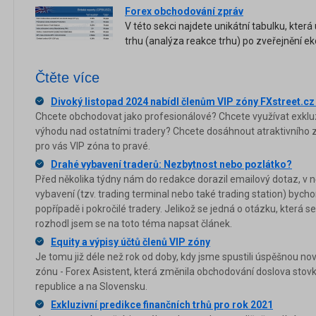
Forex obchodování zpráv
V této sekci najdete unikátní tabulku, která
trhu (analýza reakce trhu) po zveřejnění e
Čtěte více
Divoký listopad 2024 nabídl členům VIP zóny FXstreet.cz
Chcete obchodovat jako profesionálové? Chcete využívat exkluz
výhodu nad ostatními tradery? Chcete dosáhnout atraktivního z
pro vás VIP zóna to pravé.
Drahé vybavení traderů: Nezbytnost nebo pozlátko?
Před několika týdny nám do redakce dorazil emailový dotaz, v ně
vybavení (tzv. trading terminal nebo také trading station) bychom
popřípadě i pokročilé tradery. Jelikož se jedná o otázku, která se
rozhodl jsem se na toto téma napsat článek.
Equity a výpisy účtů členů VIP zóny
Je tomu již déle než rok od doby, kdy jsme spustili úspěšnou nov
zónu - Forex Asistent, která změnila obchodování doslova stov
republice a na Slovensku.
Exkluzivní predikce finančních trhů pro rok 2021