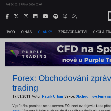
PÁTEK 07. SRPNA 2026 07:07
ÚVOD
O NÁS
ČLÁNKY
ZPRAVODAJSTVÍ
ŠKOLA TR
Forex: Obchodování zpráv
trading
17.01.2011
Autor:
Patrik Urban
Sekce:
Obchodní systémy n
V průběhu prosince se na serveru FXstreet.cz objevila řada př