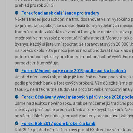
přehled pro rok 2013.
Forex fond aneb další šance pro tradery
Někteří tradeři jsou schopni na trhu dosahovat velmi vysokého 
už jim nestačí spokojit se s desetitisíci dolary vydělaných měsí
traderů si proto zakládá své vlastní fondy, kde nabízejí správu 
možností velmi vysoké procentuální návratnosti. Mohou si tak
byznys. Každý si jistě umí spočítat, že spravovat svých 20 000
na Forexu okolo 70% je něco jiného než obchodovat například 
potom mohou být zisky pro tradera mnohonásobně vyšší. Forex d
samozřejmě umožňuje.
Forex: Měnové páry v roce 2019 podle bank a brokerů
Je před námi nový rok, a tak je již tradičně na čase podívat se,
podle předních bank a forexových brokerů. Vše důležité jsme p
tabulky, není tak nutné studovat a pročítat velké množství analý
Forex: Očekávaný vývoj měnových párů v roce 2020 podle
Jsme na začátku nového roku, a tak se můžeme již tradičně po
měnových párů podle předních bank a forexových brokerů. Níže
se všemi důležitými údaji, nemusíte se tedy prokousávat žád
Forex: Rok 2017 podle brokerů a bank
Rok 2017 je před námi a forexový portál FXstreet.cz vám i letos