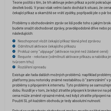
Teorie počítá s tím, že trh aktivuje jeden příkaz a poté pokrač
desítek bodů. V praxi však velmi často dochází k situaci, že cen
čekající příkaz a okamžitě se vrátí zpátky, popřípadě jde o pár bo
Problémy s obchodováním zpráv se liší podle toho s jakým bro
budete snažit obchodovat zprávy, pravděpodobně dříve nebo poz
následujících:
Neschopnost vložit čekající příkaz těsně před zprávou
Odmítnutí aktivace čekajícího příkazu
Prokluz ceny "
slippage
" (aktivace na jiné než žádané ceně)
Requote - rekotace (odmítnutí aktivace příkazu a nabídka ji
tvůrcem trhu)
Rozšíření spreadu
Existuje ale řada dalších možných problémů: například problémy
platformy jsou notoricky známé nestabilitou či "zamrzáním" v 
problémy s připojením k internetu. Tyto problémy se samozřejm
dobu. Rozdíl je v tom, že když ztratíte připojení k brokerovi na 
cena může změnit výrazně méně, než když ztratíte připojení na 
Použití SL při každém obchodu je tedy absolutní nutností.