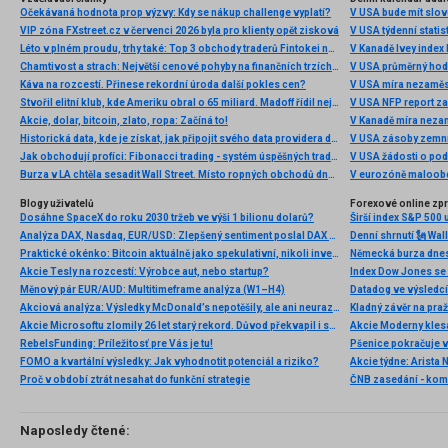
Očekávaná hodnota prop výzvy: Kdy se nákup challenge vyplatí?
V USA bude mít slo
VIP zóna FXstreet.cz v červenci 2026 byla pro klienty opět zisková
V USA týdenní statist
Léto v plném proudu, trhy také: Top 3 obchody traderů Fintokei na indexech a zlatě
V Kanadě Ivey index
Chamtivost a strach: Největší cenové pohyby na finančních trzích (červenec 2026)
V USA průměrný hod
Káva na rozcestí. Přinese rekordní úroda další pokles cen?
V USA míra nezaměs
Stvořil elitní klub, kde Ameriku obral o 65 miliard. Madoff řídil největší Ponzi dějin
V USA NFP report z
Akcie, dolar, bitcoin, zlato, ropa: Začíná to!
V Kanadě míra neza
Historická data, kde je získat, jak připojit svého data providera do MultiCharts a proč je budeme potřebovat? (4. díl)
V USA zásoby zemní
Jak obchodují profíci: Fibonacci trading - systém úspěšných traderů
V USA žádosti o po
Burza v LA chtěla sesadit Wall Street. Místo ropných obchodů dnes místem duní basy
V eurozóně maloobc
Blogy uživatelů
Forexové online zp
Dosáhne SpaceX do roku 2030 tržeb ve výši 1 bilionu dolarů?
Širší index S&P 500 
Analýza DAX, Nasdaq, EUR/USD: Zlepšený sentiment poslal DAX na nová maxima
Praktické okénko: Bitcoin aktuálně jako spekulativní, nikoli investiční aktivum
Akcie Tesly na rozcestí: Výrobce aut, nebo startup?
Index Dow Jones se 
Měnový pár EUR/AUD: Multitimeframe analýza (W1–H4)
Akciová analýza: Výsledky McDonald’s nepotěšily, ale ani neurazily. Jakou vizi společnost prezentovala?
Kladný závěr na pra
Akcie Microsoftu zlomily 26 let starý rekord. Důvod překvapil i samotné investory
RebelsFunding: Príležitosť pre Vás je tu!
FOMO a kvartální výsledky: Jak vyhodnotit potenciál a riziko?
Proč v období ztrát nesahat do funkční strategie
ČNB zasedání - ko
Naposledy čtené: