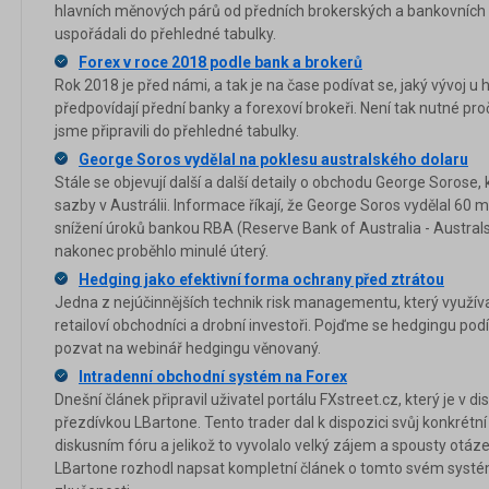
hlavních měnových párů od předních brokerských a bankovních 
uspořádali do přehledné tabulky.
Forex v roce 2018 podle bank a brokerů
Rok 2018 je před námi, a tak je na čase podívat se, jaký vývoj 
předpovídají přední banky a forexoví brokeři. Není tak nutné proč
jsme připravili do přehledné tabulky.
George Soros vydělal na poklesu australského dolaru
Stále se objevují další a další detaily o obchodu George Sorose,
sazby v Austrálii. Informace říkají, že George Soros vydělal 60 mi
snížení úroků bankou RBA (Reserve Bank of Australia - Australs
nakonec proběhlo minulé úterý.
Hedging jako efektivní forma ochrany před ztrátou
Jedna z nejúčinnějších technik risk managementu, který využívají
retailoví obchodníci a drobní investoři. Pojďme se hedgingu po
pozvat na webinář hedgingu věnovaný.
Intradenní obchodní systém na Forex
Dnešní článek připravil uživatel portálu FXstreet.cz, který je v
přezdívkou LBartone. Tento trader dal k dispozici svůj konkrét
diskusním fóru a jelikož to vyvolalo velký zájem a spousty otá
LBartone rozhodl napsat kompletní článek o tomto svém systému