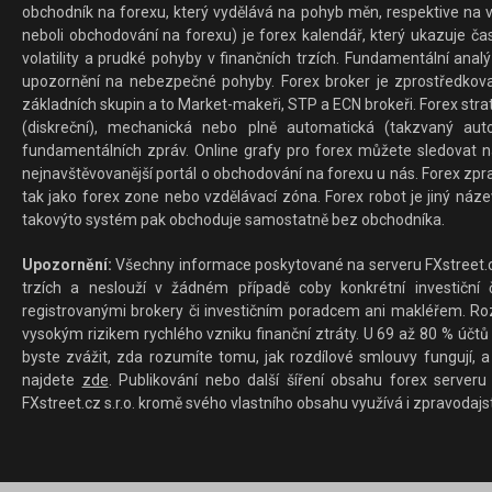
obchodník na forexu, který vydělává na pohyb měn, respektive na v
neboli obchodování na forexu) je forex kalendář, který ukazuje č
volatility a prudké pohyby v finančních trzích. Fundamentální ana
upozornění na nebezpečné pohyby. Forex broker je zprostředkov
základních skupin a to Market-makeři, STP a ECN brokeři. Forex stra
(diskreční), mechanická nebo plně automatická (takzvaný aut
fundamentálních zpráv. Online grafy pro forex můžete sledovat na 
nejnavštěvovanější portál o obchodování na forexu u nás. Forex zprav
tak jako forex zone nebo vzdělávací zóna. Forex robot je jiný náz
takovýto systém pak obchoduje samostatně bez obchodníka.
Upozornění:
Všechny informace poskytované na serveru FXstreet.cz
trzích a neslouží v žádném případě coby konkrétní investiční č
registrovanými brokery či investičním poradcem ani makléřem. Rozd
vysokým rizikem rychlého vzniku finanční ztráty. U 69 až 80 % účtů 
byste zvážit, zda rozumíte tomu, jak rozdílové smlouvy fungují, a
najdete
zde
. Publikování nebo další šíření obsahu forex serveru
FXstreet.cz s.r.o. kromě svého vlastního obsahu využívá i zpravodajs