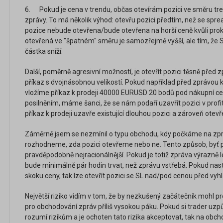
6. Pokud je cena v trendu, občas otevírám pozici ve směru tr
zprávy. To má několik výhod: otevřu pozici předtím, než se spread
pozice nebude otevřena/bude otevřena na horší ceně kvůli prokl
otevřená ve "špatném" směru je samozřejmě vyšší, ale tím, že SL 
částka sníží.
Další, poměrně agresivní možností, je otevřít pozici těsně před z
příkaz s dvojnásobnou velikostí. Pokud například před zprávo
vložíme příkaz k prodeji 40000 EURUSD 20 bodů pod nákupní ce
posilněním, máme šanci, že se nám podaří uzavřít pozici v profi
příkaz k prodeji uzavře existující dlouhou pozici a zároveň otevř
Záměrně jsem se nezmínil o typu obchodu, kdy počkáme na zpr
rozhodneme, zda pozici otevřeme nebo ne. Tento způsob, byť p
pravděpodobně nejracionálnější. Pokud je totiž zpráva výrazně le
bude minimálně pár hodin trvat, než zprávu vstřebá. Pokud na
skoku ceny, tak lze otevřít pozici se SL nad/pod cenou před vyh
Největší riziko vidím v tom, že by nezkušený začátečník mohl pro
pro obchodování zpráv příliš vysokou páku. Pokud si trader uzpůs
rozumí rizikům a je ochoten tato rizika akceptovat, tak na obch