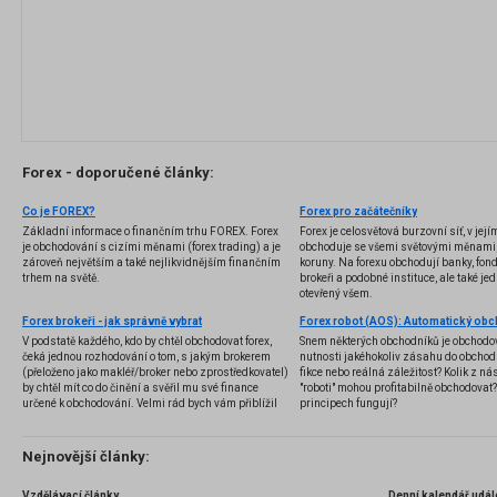
Forex - doporučené články:
Co je FOREX?
Forex pro začátečníky
Základní informace o finančním trhu FOREX. Forex
Forex je celosvětová burzovní síť, v jej
je obchodování s cizími měnami (forex trading) a je
obchoduje se všemi světovými měnami,
zároveň největším a také nejlikvidnějším finančním
koruny. Na forexu obchodují banky, fondy
trhem na světě.
brokeři a podobné instituce, ale také jedn
otevřený všem.
Forex brokeři - jak správně vybrat
V podstatě každého, kdo by chtěl obchodovat forex,
Snem některých obchodníků je obchodo
čeká jednou rozhodování o tom, s jakým brokerem
nutnosti jakéhokoliv zásahu do obchod
(přeloženo jako makléř/broker nebo zprostředkovatel)
fikce nebo reálná záležitost? Kolik z nás
by chtěl mít co do činění a svěřil mu své finance
"roboti" mohou profitabilně obchodovat
určené k obchodování. Velmi rád bych vám přiblížil
principech fungují?
problematiku výběru brokera, rozdíl mezi
jednotlivými typy brokerů a v neposlední řadě uvedu
několik příkladů nejznámějších z nich.
Nejnovější články:
Vzdělávací články
Denní kalendář udál