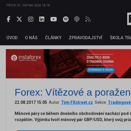
PÁTEK 07. SRPNA 2026 18:18
ÚVOD
O NÁS
ČLÁNKY
ZPRAVODAJSTVÍ
ŠKOLA TR
Forex: Vítězové a poražen
22.08.2017 15:05
Autor:
Tým FXstreet.cz
Sekce:
Tradingové 
Měnové páry se během dnešního obchodování nachází pod
rozpětím. Výjimku tvoří měnový pár GBP/USD, který svůj prů