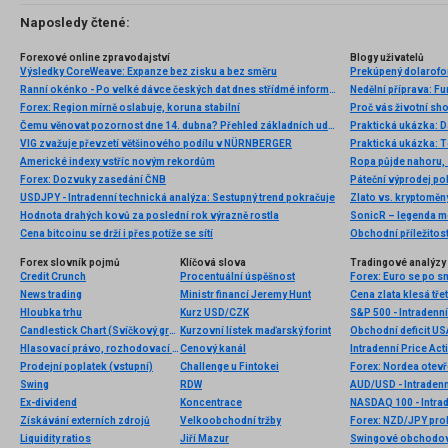
Naposledy čtené:
Forexové online zpravodajství
Blogy uživatelů
Výsledky CoreWeave: Expanze bez zisku a bez směru
Prekúpený dolarofori
Ranní okénko - Po velké dávce českých dat dnes střídmé informace
Nedělní příprava: F
Forex: Region mírně oslabuje, koruna stabilní
Proč vás životní sho
Čemu věnovat pozornost dne 14. dubna? Přehled základních událostí pro začátečníky
Praktická ukázka: D
VIG zvažuje převzetí většinového podílu v NÜRNBERGER
Praktická ukázka: T
Americké indexy vstříc novým rekordům
Ropa půjde nahoru, S
Forex: Dozvuky zasedání ČNB
USDJPY - Intradenní technická analýza: Sestupný trend pokračuje
Zlato vs. kryptoměn
Hodnota drahých kovů za poslední rok výrazně rostla
Cena bitcoinu se drží i přes potíže se sítí
Obchodní příležitos
Forex slovník pojmů
Klíčová slova
Tradingové analýzy 
Credit Crunch
Procentuální úspěšnost
News trading
Ministr financí Jeremy Hunt
Cena zlata klesá tře
Hloubka trhu
Kurz USD/CZK
S&P 500 - Intradenn
Candlestick Chart (Svíčkový graf)
Kurzovní lístek maďarský forint
Obchodní deficit USA
Hlasovací právo, rozhodovací právo
Cenový kanál
Intradenní Price Act
Prodejní poplatek (vstupní)
Challenge u Fintokei
Forex: Nordea otevř
Swing
RDW
AUD/USD - Intradenn
Ex-dividend
Koncentrace
NASDAQ 100 - Intrad
Získávání externích zdrojů
Velkoobchodní tržby
Forex: NZD/JPY prol
Liquidity ratios
Jiří Mazur
Swingové obchodová