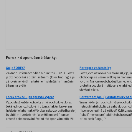
Forex - doporučené články:
Co je FOREX?
Forex pro začátečníky
Základní informace o finančním trhu FOREX. Forex
Forex je celosvětová burzovní síť, v jej
je obchodování s cizími měnami (forex trading) a je
obchoduje se všemi světovými měnami,
zároveň největším a také nejlikvidnějším finančním
koruny. Na forexu obchodují banky, fondy
trhem na světě.
brokeři a podobné instituce, ale také jedn
otevřený všem.
Forex brokeři - jak správně vybrat
V podstatě každého, kdo by chtěl obchodovat forex,
Snem některých obchodníků je obchodo
čeká jednou rozhodování o tom, s jakým brokerem
nutnosti jakéhokoliv zásahu do obchod
(přeloženo jako makléř/broker nebo zprostředkovatel)
fikce nebo reálná záležitost? Kolik z nás
by chtěl mít co do činění a svěřil mu své finance
"roboti" mohou profitabilně obchodovat
určené k obchodování. Velmi rád bych vám přiblížil
principech fungují?
problematiku výběru brokera, rozdíl mezi
jednotlivými typy brokerů a v neposlední řadě uvedu
několik příkladů nejznámějších z nich.