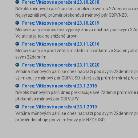
Forex: Vítězové a poražení 23.10.2018
Několik měnových párů se dnes přibližuje svému 22dennímu roz
Nejvýrazněji svůj průměr překonává měnový pár GBP/NZD.
Forex: Vítězové a poražení 23.10.2019
Měnové páry se dnes bez výjimky znovu nachází pod svým 22
Volatilita je tak na snížené úrovni.
Forex: Vítězové a poražení 23.11.2016
Měnové páry se před zítřejším státním svátkem ve Spojených s
svým 22denním...
Forex: Vítězové a poražení 23.11.2020
Většina měnových párů se dnes nachází pod svým 22denním p
výjimkou je měnový pár GBP/USD, který svůj průměr mírně překr
Forex: Vítězové a poražení 23.1.2018
Několik měnových párů dnes překračuje své 22denní průměrné ro
překonává měnový pár GBP/JPY.
Forex: Vítězové a poražení 23.1.2019
Většina měnových párů se dnes nachází pod svým 22denním p
průměr dosahuje pouze měnový pár NZD/USD.