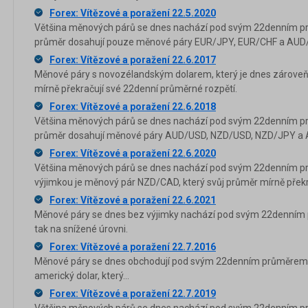
Forex: Vítězové a poražení 22.5.2020
Většina měnových párů se dnes nachází pod svým 22denním p
průměr dosahují pouze měnové páry EUR/JPY, EUR/CHF a AUD
Forex: Vítězové a poražení 22.6.2017
Měnové páry s novozélandským dolarem, který je dnes zároveň n
mírně překračují své 22denní průměrné rozpětí.
Forex: Vítězové a poražení 22.6.2018
Většina měnových párů se dnes nachází pod svým 22denním p
průměr dosahují měnové páry AUD/USD, NZD/USD, NZD/JPY a
Forex: Vítězové a poražení 22.6.2020
Většina měnových párů se dnes nachází pod svým 22denním p
výjimkou je měnový pár NZD/CAD, který svůj průměr mírně překr
Forex: Vítězové a poražení 22.6.2021
Měnové páry se dnes bez výjimky nachází pod svým 22denním p
tak na snížené úrovni.
Forex: Vítězové a poražení 22.7.2016
Měnové páry se dnes obchodují pod svým 22denním průměrem. 
americký dolar, který...
Forex: Vítězové a poražení 22.7.2019
Většina měnových párů se dnes nachází pod svým 22denním p