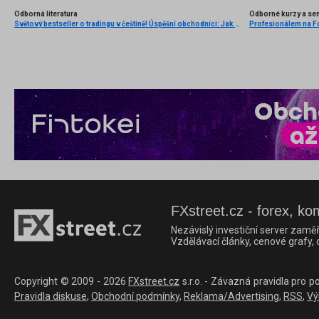
Odborná literatura
Odborné kurzy a se
Světový bestseller o tradingu v češtině! Úspěšní obchodníci: Jak běžní lidé porážejí Wall Street v jeho vlastní hře
Profesionálem na Fo
FXstreet.cz - forex, ko
Nezávislý investiční server zaměř
Vzdělávací články, cenové grafy,
Copyright © 2009 - 2026
FXstreet.cz
s.r.o. - Závazná pravidla pro p
Pravidla diskuse
,
Obchodní podmínky
,
Reklama/Advertising
,
RSS
,
Vý