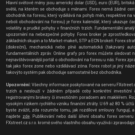
Hlavní světové měny jsou americký dolar (USD), euro (EUR), britská 
světě, na kterém se obchoduje s měnami. Forex nemá žádné centrál
obchodník na forexu, který vydělává na pohyb měn, respektive na v
neboli obchodování na forexu) je forex kalendář, který ukazuje č
volatility a prudké pohyby v finančních trzích. Fundamentální ana
upozornění na nebezpečné pohyby. Forex broker je zprostředkov
základních skupin a to Market-makeři, STP a ECN brokeři. Forex stra
(diskreční), mechanická nebo plně automatická (takzvaný aut
fundamentálních zpráv. Online grafy pro forex můžete sledovat na 
nejnavštěvovanější portál o obchodování na forexu u nás. Forex zprav
tak jako forex zone nebo vzdělávací zóna. Forex robot je jiný náz
takovýto systém pak obchoduje samostatně bez obchodníka.
Upozornění:
Všechny informace poskytované na serveru FXstreet.cz
trzích a neslouží v žádném případě coby konkrétní investiční č
registrovanými brokery či investičním poradcem ani makléřem. Rozd
vysokým rizikem rychlého vzniku finanční ztráty. U 69 až 80 % účtů 
byste zvážit, zda rozumíte tomu, jak rozdílové smlouvy fungují, a
najdete
zde
. Publikování nebo další šíření obsahu forex serveru
FXstreet.cz s.r.o. kromě svého vlastního obsahu využívá i zpravodajs