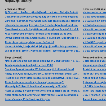
Nejnovější články:
Vzdělávací články
Denní kalendář udál
🚀 FXstreet.cz & eToro přinášejí exkluzivní akci: Získejte 6měsíční členství ve VIP zóně ZDARMA
Ve Švýcarsku rezer
Očekávaná hodnota prop výzvy: Kdy se nákup challenge vyplatí?
V USA spotřebitelsk
VIP zóna FXstreet.cz v červenci 2026 byla pro klienty opět zisková
V USA bude mít slo
Léto v plném proudu, trhy také: Top 3 obchody traderů Fintokei na indexech a zlatě
V USA týdenní statist
Chamtivost a strach: Největší cenové pohyby na finančních trzích (červenec 2026)
V Kanadě Ivey index
Káva na rozcestí. Přinese rekordní úroda další pokles cen?
V USA průměrný hod
Stvořil elitní klub, kde Ameriku obral o 65 miliard. Madoff řídil největší Ponzi dějin
V USA míra nezaměs
Akcie, dolar, bitcoin, zlato, ropa: Začíná to!
V USA NFP report z
Historická data, kde je získat, jak připojit svého data providera do MultiCharts a proč je budeme potřebovat? (4. díl)
V Kanadě míra neza
Jak obchodují profíci: Fibonacci trading - systém úspěšných traderů
V USA zásoby zemní
Blogy uživatelů
Forexové online zp
Krypto šeptanda: Co přinesl poslední týden v kryptosvětě (7. 8. 2026)
Dolar klesá po zveře
Tato legenda čeká krach jako v roce 1987!
Zlato posiluje téměř 
Dosáhne SpaceX do roku 2030 tržeb ve výši 1 bilionu dolarů?
Pražská burza v záv
Analýza DAX, Nasdaq, EUR/USD: Zlepšený sentiment poslal DAX na nová maxima
Index S&P 500 mírně 
Praktické okénko: Bitcoin aktuálně jako spekulativní, nikoli investiční aktivum
Akcie Tesly na rozcestí: Výrobce aut, nebo startup?
Měnový pár EUR/AUD: Multitimeframe analýza (W1–H4)
US OPEN: Mírný odra
Akciová analýza: Výsledky McDonald’s nepotěšily, ale ani neurazily. Jakou vizi společnost prezentovala?
Akcie Microsoftu zlomily 26 let starý rekord. Důvod překvapil i samotné investory
RebelsFunding: Príležitosť pre Vás je tu!
Americká nezaměstn