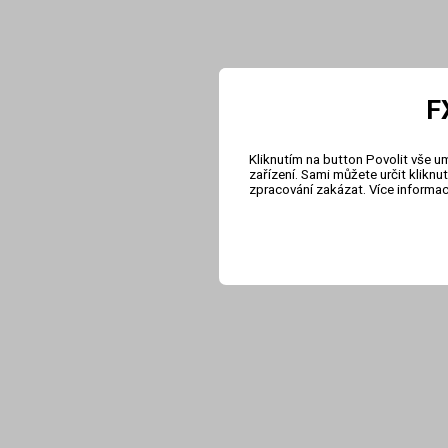
F
Kliknutím na button Povolit vše u
zařízení. Sami můžete určit klikn
zpracování zakázat. Více informa