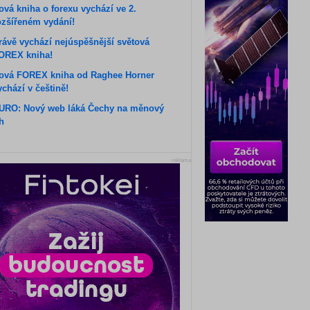
ová kniha o forexu vychází ve 2.
ozšířeném vydání!
rávě vychází nejúspěšnější světová
OREX kniha!
ová FOREX kniha od Raghee Horner
ychází v češtině!
URO: Nový web láká Čechy na měnový
rh
reklama