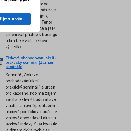
obchodování. Přijďte se
naučit ty nejsilnější nástroje,
tipy a rady, které vám k
řijmout vše
úspěchu pomohou. Tento
unikátní seminář zcela jistě
změní váš přístup k tradingu
a tím také vaše celkové
výsledky.
Ziskové obchodování akcií -
ne
praktický seminář (Záznam
am
semináře)
Seminář „Ziskové
obchodování akcií –
praktický seminář“ je určen
pro každého, kdo má zájem
začít si aktivně budovat své
vlastní, a hlavně profitabilní
akciové portfolio a naučit se
ziskově obchodovat akcie a
akciové indexy. Svět investic
je dynamický a rychle se