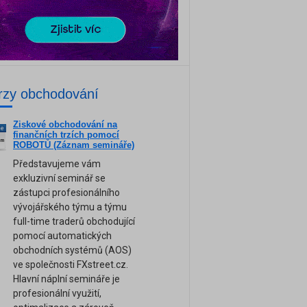
rzy obchodování
Ziskové obchodování na
ne
finančních trzích pomocí
am
ROBOTŮ (Záznam semináře)
Představujeme vám
exkluzivní seminář se
zástupci profesionálního
vývojářského týmu a týmu
full-time traderů obchodující
pomocí automatických
obchodních systémů (AOS)
ve společnosti FXstreet.cz.
Hlavní náplní semináře je
profesionální využití,