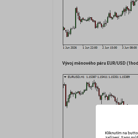
Vývoj měnového páru EUR/USD (1hodi
Kliknutím na butto
zařízení. Sami můž