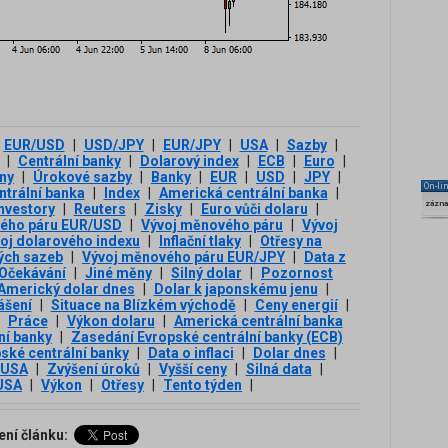
EUR/USD
|
USD/JPY
|
EUR/JPY
|
USA
|
Sazby
|
|
Centrální banky
|
Dolarový index
|
ECB
|
Euro
|
ny
|
Úrokové sazby
|
Banky
|
EUR
|
USD
|
JPY
|
On-li
trální banka
|
Index
|
Americká centrální banka
|
zázn
nvestory
|
Reuters
|
Zisky
|
Euro vůči dolaru
|
ého páru EUR/USD
|
Vývoj měnového páru
|
Vývoj
oj dolarového indexu
|
Inflační tlaky
|
Otřesy na
ých sazeb
|
Vývoj měnového páru EUR/JPY
|
Data z
Očekávání
|
Jiné měny
|
Silný dolar
|
Pozornost
Americký dolar dnes
|
Dolar k japonskému jenu
|
ášení
|
Situace na Blízkém východě
|
Ceny energií
|
Práce
|
Výkon dolaru
|
Americká centrální banka
ní banky
|
Zasedání Evropské centrální banky (ECB)
ské centrální banky
|
Data o inflaci
|
Dolar dnes
|
 USA
|
Zvýšení úroků
|
Vyšší ceny
|
Silná data
|
USA
|
Výkon
|
Otřesy
|
Tento týden
|
ení článku: