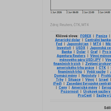
Zdroj: Reuters, ČTK, MT4
Klíčová slova:
FOREX
|
Peníze
|
Americký dolar
|
Centrální banka
Fed
|
Japonský jen
|
MT4
|
Mě
Investoři
|
USDX
|
Japonská cen
Banka
|
Dolar
|
Graf
|
Pro i
Agentura Reuters
|
Vývoj měnov
měnového páru USD/JPY
|
Výv
finančních trzích
|
Zvýšení úrokov
amerického trhu práce
|
ČTK
|
finančních trhů
|
Vyšší sazby
|
Domácí měny
|
Nejistoty
|
Prohl
Trhy
|
Situace
|
Vývoj
|
Izrael
|
(Fed)
|
Zasedání Evropské centrál
|
Ceny
|
Americké měny
|
Evrop
Pozornost
|
Úrokové sazby v
ProCent
|
Sazby v 
Sdíl