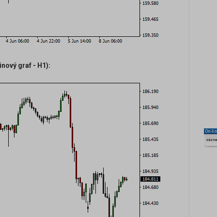
ový graf - H1):
On-li
zázn