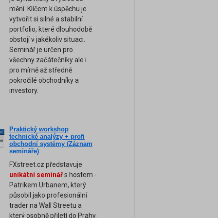
mění. Klíčem k úspěchu je
vytvořit si silné a stabilní
portfolio, které dlouhodobě
obstojí v jakékoliv situaci.
Seminář je určen pro
všechny začátečníky ale i
pro mírně až středně
pokročilé obchodníky a
investory.
Praktický workshop
ne
technické analýzy + profi
am
obchodní systémy (Záznam
semináře)
FXstreet.cz představuje
unikátní seminář
s hostem -
Patrikem Urbanem, který
působil jako profesionální
trader na Wall Streetu a
který osobně přiletí do Prahy.