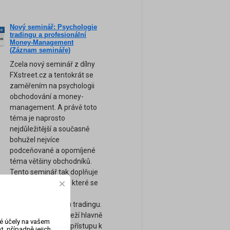
Nový seminář: Psychologie
ne
tradingu a profesionální
am
Money-Management
(Záznam semináře)
Zcela nový seminář z dílny
FXstreet.cz a tentokrát se
zaměřením na psychologii
obchodování a money-
management. A právě toto
téma je naprosto
nejdůležitější a současně
bohužel nejvíce
podceňované a opomíjené
téma většiny obchodníků.
Tento seminář tak doplňuje
naše ostatní kurzy, které se
zaměřují spíše na
technickou stránku tradingu.
Úspěch tradera záleží hlavně
vé účely na vašem
na jeho psychice a přístupu k
, případně jejich