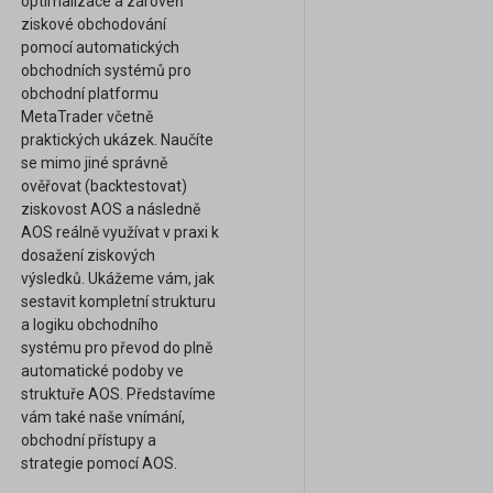
optimalizace a zároveň
ziskové obchodování
pomocí automatických
obchodních systémů pro
obchodní platformu
MetaTrader včetně
praktických ukázek. Naučíte
se mimo jiné správně
ověřovat (backtestovat)
ziskovost AOS a následně
AOS reálně využívat v praxi k
dosažení ziskových
výsledků. Ukážeme vám, jak
sestavit kompletní strukturu
a logiku obchodního
systému pro převod do plně
automatické podoby ve
struktuře AOS. Představíme
vám také naše vnímání,
obchodní přístupy a
strategie pomocí AOS.