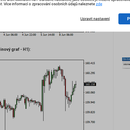
t. Více informací o zpracování osobních údajů naleznete
zde
P
Upravit nastavení
nový graf - H1):
On-li
zázn