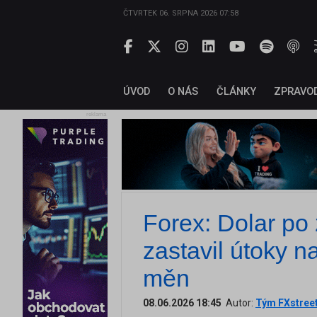
ČTVRTEK 06. SRPNA 2026 07:58
ÚVOD
O NÁS
ČLÁNKY
ZPRAVO
reklama
Forex: Dolar po 
zastavil útoky na
měn
08.06.2026 18:45
Autor:
Tým FXstree