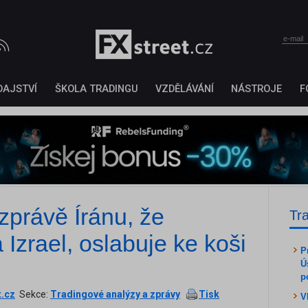
DAJSTVÍ
ŠKOLA TRADINGU
VZDĚLÁVÁNÍ
NÁSTROJE
F
zprávě Íránu, že
Tr
 Izrael, oslabuje ke koši
P
Ú
p
t.cz
Sekce:
Tradingové analýzy a zprávy
Tisk
V