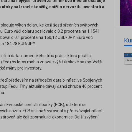
ůstu na nejvyšší úroveň za téměř dva měsíce oslabuje
 útoky na Izrael skončily, snížilo nervozitu investorů a
sleduje výkon dolaru ke koši šesti předních světových
u. Euro vůči dolaru posilovalo o 0,2 procenta na 1,1541
boval o 0,1 procenta na 160,12 USD/JPY. Euro vůči
Ku
 na 184,78 EUR/JPY.
ilná data z amerického trhu práce, která posílila
On-li
zázn
 (Fed) by letos mohla znovu zvýšit úrokové sazby. Vyšší
cké měny pro investory.
tředí především na středeční data o inflaci ve Spojených
stup Fedu. Trhy aktuálně dávají šanci zhruba 40 procent
na.
dání Evropské centrální banky (ECB), od které se
ch sazeb. ECB se snaží vyrovnat s přetrvávající inflací,
zároveň ale čelí zpomalující ekonomice. Další zvýšení