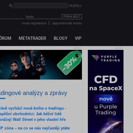
HLEDEJ
PŘIHLÁSIT
|
nová registrace
zapomenuté heslo
ÓRUM
METATRADER
BLOGY
VIP
reklama
reklama
adingové analýzy a zprávy
rávě vychází nová kniha o tradingu -
spěšní obchodníci: Jak běžní lidé
orážejí Wall Street v jeho vlastní hře
IP zóna – na co se nás nejčastěji ptáte