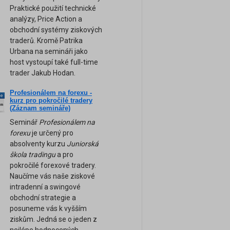
Praktické použití technické
analýzy, Price Action a
obchodní systémy ziskových
traderů. Kromě Patrika
Urbana na semináři jako
host vystoupí také full-time
trader Jakub Hodan.
Profesionálem na forexu -
ne
kurz pro pokročilé tradery
am
(Záznam semináře)
Seminář
Profesionálem na
forexu
je určený pro
absolventy kurzu
Juniorská
škola tradingu
a pro
pokročilé forexové tradery.
Naučíme vás naše ziskové
intradenní a swingové
obchodní strategie a
posuneme vás k vyšším
ziskům. Jedná se o jeden z