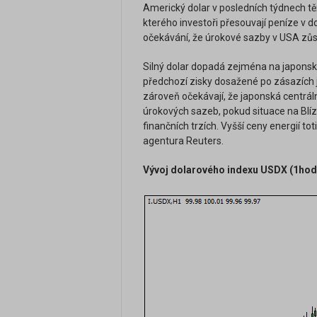
Americký dolar v posledních týdnech tě
kterého investoři přesouvají peníze v d
očekávání, že úrokové sazby v USA zůst
Silný dolar dopadá zejména na japonský
předchozí zisky dosažené po zásazích 
zároveň očekávají, že japonská centráln
úrokových sazeb, pokud situace na Blí
finančních trzích. Vyšší ceny energií to
agentura Reuters.
Vývoj dolarového indexu USDX (1hodi