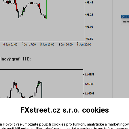
On-li
zázn
nový graf - H1):
FXstreet.cz s.r.o. cookies
n Povolit vše umožníte použití cookies pro funkční, analytické a marketingo
ete určit kliknutím na Podrobné nastavení, jaké cookies je možné zpracovávat