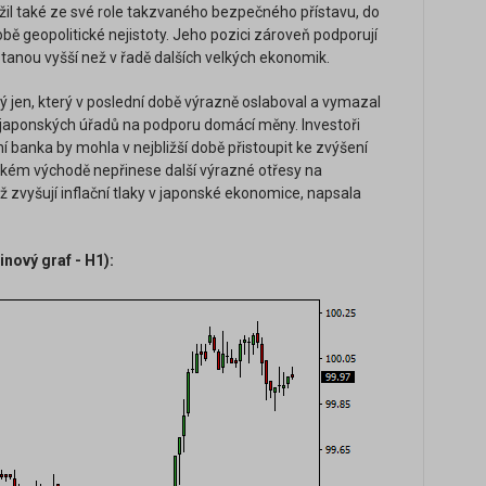
žil také ze své role takzvaného bezpečného přístavu, do
obě geopolitické nejistoty. Jeho pozici zároveň podporují
anou vyšší než v řadě dalších velkých ekonomik.
 jen, který v poslední době výrazně oslaboval a vymazal
japonských úřadů na podporu domácí měny. Investoři
í banka by mohla v nejbližší době přistoupit ke zvýšení
zkém východě nepřinese další výrazné otřesy na
tiž zvyšují inflační tlaky v japonské ekonomice, napsala
nový graf - H1):