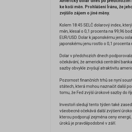
Americký dolar dnes po předchozím r
ke koši měn. Prohlášení Íránu, že jeho
zvýšilo zájem o jiné měny.
Kolem 18:45 SELČ dolarový index, který 
měn, klesal o 0,1 procenta na 99,96 bod
EUR/USD. Dolar k japonskému jenu osla
japonskému jenu rostlo o 0,1 procenta
Dolar v předchozích dnech podporovala s
očekávání, že americká centrální banka
sazby obvykle zvyšují atraktivitu ameri
Pozornost finančních trhů se nyní sous
státech, která mohou naznačit další po
tomu, že Fed zvýší úrokové sazby do říj
Investoři sledují tento týden také zase
všeobecně očekává další zvýšení úrokový
kterou podporují zejména ceny energií, 
úroků je pravděpodobné v září.