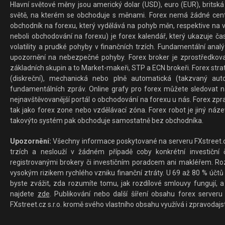
Hlavní světové měny jsou americký dolar (USD), euro (EUR), britská 
světě, na kterém se obchoduje s měnami. Forex nemá žádné centrál
obchodník na forexu, který vydělává na pohyb měn, respektive na v
neboli obchodování na forexu) je forex kalendář, který ukazuje č
volatility a prudké pohyby v finančních trzích. Fundamentální ana
upozornění na nebezpečné pohyby. Forex broker je zprostředkov
základních skupin a to Market-makeři, STP a ECN brokeři. Forex stra
(diskreční), mechanická nebo plně automatická (takzvaný aut
fundamentálních zpráv. Online grafy pro forex můžete sledovat na 
nejnavštěvovanější portál o obchodování na forexu u nás. Forex zprav
tak jako forex zone nebo vzdělávací zóna. Forex robot je jiný náz
takovýto systém pak obchoduje samostatně bez obchodníka.
Upozornění:
Všechny informace poskytované na serveru FXstreet.cz
trzích a neslouží v žádném případě coby konkrétní investiční č
registrovanými brokery či investičním poradcem ani makléřem. Rozd
vysokým rizikem rychlého vzniku finanční ztráty. U 69 až 80 % účtů 
byste zvážit, zda rozumíte tomu, jak rozdílové smlouvy fungují, a
najdete
zde
. Publikování nebo další šíření obsahu forex serveru
FXstreet.cz s.r.o. kromě svého vlastního obsahu využívá i zpravodajs