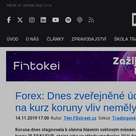
PÁTEK 07. SRPNA 2026 13:14
ÚVOD
O NÁS
ČLÁNKY
ZPRAVODAJSTVÍ
ŠKOLA TR
Forex: Dnes zveřejněné ú
na kurz koruny vliv neměl
14.11.2019 17:00
Autor:
Tým FXstreet.cz
Sekce:
Tradingové 
Koruna dnes stagnovala k oběma hlavním světovým měnám.