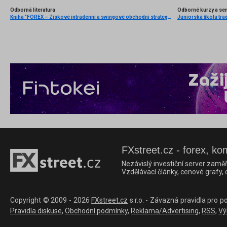
Odborná literatura
Odborné kurzy a se
Kniha "FOREX – Ziskové intradenní a swingové obchodní strategie" od Kathy Lien vychází v češtině!
Juniorská škola tradi
FXstreet.cz - forex, ko
Nezávislý investiční server zaměř
Vzdělávací články, cenové grafy,
Copyright © 2009 - 2026
FXstreet.cz
s.r.o. - Závazná pravidla pro p
Pravidla diskuse
,
Obchodní podmínky
,
Reklama/Advertising
,
RSS
,
Vý