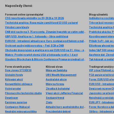
Naposledy čtené:
Forexové online zpravodajství
Blogy uživatelů
CSG reportovala výsledky za 2Q 2026 a 1H 2026
Indikátory a oscilá
Technická analýza: Ropa může zamířit pod 53 USD za barel
Trhy se bojí recese
Výrobní ceny klesly
ČNB drží sazby na 3,75 procenta. Zlevnění hypoték se zatím odkládá
Praktická ukázka: 
GBP/USD: Analýza na 1. listopadu – libra opět klesá
Koordinované interv
EURUSD - Intradenní aktualizace: Euro zůstává pod tlakem a mělo by spadnout pod 1,35
Úrokové sazby ještě porostou – Fed, ECB a ČNB
Obchodní doporučení a analýza pro pár EUR/USD na 31. října – euro dělá druhý krok směrem ke korekci
Index S&P 500 smaza
Makro: Prodej nových domů USA v listopadu rostl o 1,6 pct
Účastníci Blockchain & Bitcoin Conference Prague projednali otázky budoucnosti bitcoinu a kryptoměn
Tak kdopak si nedal 
Forex slovník pojmů
Klíčová slova
Tradingové analýzy 
Dow Jones STOXX 50
Měna ve Švédsku
Globální fondy
UBS Wealth Management
FCA varuje před bro
Kótování akcií
Australské akcie
Forex: EUR/USD pře
Konvertibilní obligace
Měny na forexu
EUR/USD - Intradenn
Volný prodej
Zkratka k bohatství
Devizové rezervy Č
Fibonacciho technická studie
Vývoj akcií Jefferies Financial
Japonsko se připojí
Developer
Sestupný trend
Nejsilnější a nejsla
Earnings surprise
Zlato
EUR/JPY - Intradenn
Contagion (Nákaza)
Aktuální kurz australského dolaru
Forex: Korekce a da
Neutrální měnová politika
Prezidentský dekret
Stříbro - Intradenní