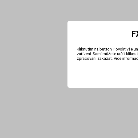
F
Kliknutím na button Povolit vše u
zařízení. Sami můžete určit klikn
zpracování zakázat. Více informa