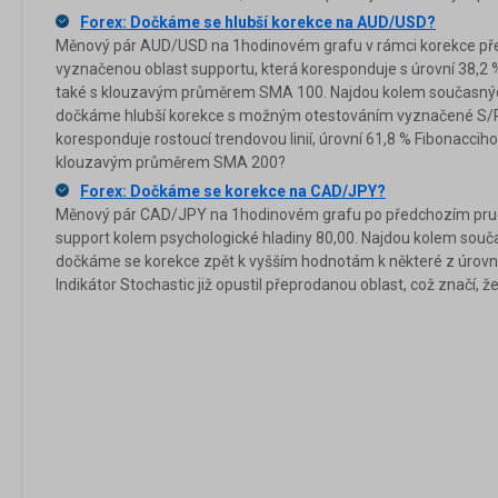
Forex: Dočkáme se hlubší korekce na AUD/USD?
Měnový pár AUD/USD na 1hodinovém grafu v rámci korekce před
vyznačenou oblast supportu, která koresponduje s úrovní 38,2
také s klouzavým průměrem SMA 100. Najdou kolem současných 
dočkáme hlubší korekce s možným otestováním vyznačené S/R 
koresponduje rostoucí trendovou linií, úrovní 61,8 % Fibonaccih
klouzavým průměrem SMA 200?
Forex: Dočkáme se korekce na CAD/JPY?
Měnový pár CAD/JPY na 1hodinovém grafu po předchozím prud
support kolem psychologické hladiny 80,00. Najdou kolem souča
dočkáme se korekce zpět k vyšším hodnotám k některé z úrovn
Indikátor Stochastic již opustil přeprodanou oblast, což značí, že