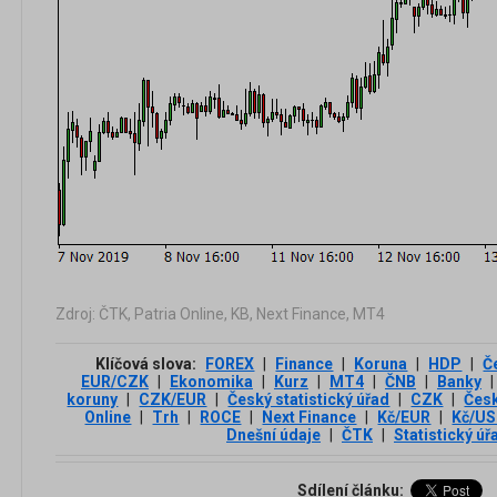
Zdroj: ČTK, Patria Online, KB, Next Finance, MT4
Klíčová slova:
FOREX
|
Finance
|
Koruna
|
HDP
|
Č
EUR/CZK
|
Ekonomika
|
Kurz
|
MT4
|
ČNB
|
Banky
|
koruny
|
CZK/EUR
|
Český statistický úřad
|
CZK
|
Čes
Online
|
Trh
|
ROCE
|
Next Finance
|
Kč/EUR
|
Kč/U
Dnešní údaje
|
ČTK
|
Statistický úř
Sdílení článku: