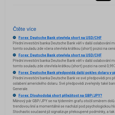
Čtěte více
Forex: Deutsche Bank otevřela short na USD/CHF
Přední investiční banka Deutsche Bank věří v další oslabování
tomto souladu zde včera otevřela krátkou (short) pozici na cen
Forex: Deutsche Bank otevřela short na USD/CHF
Přední investiční banka Deutsche Bank věří v další oslabování
tomto souladu zde otevřela krátkou (short) pozici na ceně 0,99
Forex: Deutsche Bank předpovídá další pokles dolaru v p
Přední investiční banka Deutsche Bank ve své předpovědi pro pří
oslabení amerického dolaru. Své předpovědi zveřejnily také ba
Generale.
Forex: Dlouhodobá short příležitost na GBP/JPY?
Měnový pár GBP/JPY se na týdenním grafu otočil směrem dolů 
trendovou linií a momentálně se nachází pod psychologickou hla
Stochastic současně již signalizuje překoupené podmínky, a tak 