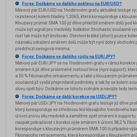
Forex: Dočkáme se dalšího poklesu na EUR/USD?
Měnový pár EUR/USD na 1hodinovém grafu aktuálně testuje vy
rezistence) kolem hladiny 1,2065, která koresponduje s klou
Klouzavý průměr SMA 100 již dříve překřížil směrem dolů pod 
může být signál pro medvědy. Indikátor Stochastic současně vy
růst tak může být limitován. Otevření krátké (short) pozice ko
náznaku odražení směrem dolů může být nyní dobrý obchodní pl
předchozí swingová minima.
Forex: Dočkáme se dalšího růstu na EUR/JPY?
Měnový pár EUR/JPY se na 1hodinovém grafu v rámci korekce př
směrem k již dříve prolomené rostoucí lince (nyní support), kte
a 50 % Fibonacciho retracementu a také s klouzavým průměrem
současně již vysílá přeprodané podmínky, a tak by se kolem sou
slovu opět býci. Dočkáme se tohoto scénáře a naváže tedy tent
Forex: Dočkáme se další korekce na USD/JPY?
Měnový pár USD/JPY na 1hodinovém grafu testuje již dříve prol
který koresponduje se středovou linií klesajícího trendového k
úrovní znovu sílu medvědi a zamíříme zpět směrem k support
naopak pokračovat v korekci výše směrem k úrovni 38,2 % Fibo
koresponduje s klouzavým průměrem SMA 100 či případně výš
Fibonacciho retracementu, která koresponduje s klouzavým 