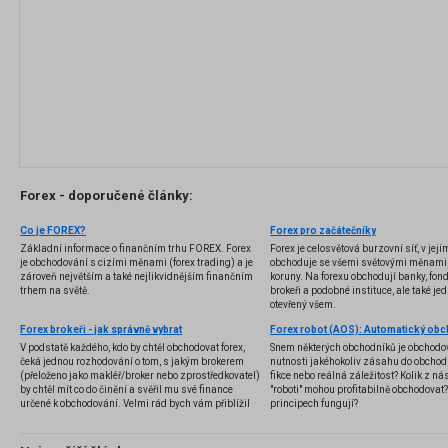
Forex - doporučené články:
Co je FOREX?
Forex pro začátečníky
Základní informace o finančním trhu FOREX. Forex
Forex je celosvětová burzovní síť, v jej
je obchodování s cizími měnami (forex trading) a je
obchoduje se všemi světovými měnami,
zároveň největším a také nejlikvidnějším finančním
koruny. Na forexu obchodují banky, fondy
trhem na světě.
brokeři a podobné instituce, ale také jedn
otevřený všem.
Forex brokeři - jak správně vybrat
V podstatě každého, kdo by chtěl obchodovat forex,
Snem některých obchodníků je obchodo
čeká jednou rozhodování o tom, s jakým brokerem
nutnosti jakéhokoliv zásahu do obchod
(přeloženo jako makléř/broker nebo zprostředkovatel)
fikce nebo reálná záležitost? Kolik z nás
by chtěl mít co do činění a svěřil mu své finance
"roboti" mohou profitabilně obchodovat
určené k obchodování. Velmi rád bych vám přiblížil
principech fungují?
problematiku výběru brokera, rozdíl mezi
jednotlivými typy brokerů a v neposlední řadě uvedu
několik příkladů nejznámějších z nich.