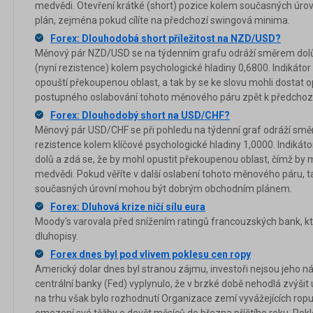
medvědi. Otevření krátké (short) pozice kolem současných úro
plán, zejména pokud cílíte na předchozí swingová minima.
Forex: Dlouhodobá short příležitost na NZD/USD?
Měnový pár NZD/USD se na týdenním grafu odráží směrem dolů
(nyní rezistence) kolem psychologické hladiny 0,6800. Indikáto
opouští překoupenou oblast, a tak by se ke slovu mohli dostat
postupného oslabování tohoto měnového páru zpět k předch
Forex: Dlouhodobý short na USD/CHF?
Měnový pár USD/CHF se při pohledu na týdenní graf odráží sm
rezistence kolem klíčové psychologické hladiny 1,0000. Indikát
dolů a zdá se, že by mohl opustit překoupenou oblast, čímž by m
medvědi. Pokud věříte v další oslabení tohoto měnového páru, ta
současných úrovní mohou být dobrým obchodním plánem.
Forex: Dluhová krize ničí sílu eura
Moody's varovala před snížením ratingů francouzských bank, kter
dluhopisy.
Forex dnes byl pod vlivem poklesu cen ropy
Americký dolar dnes byl stranou zájmu, investoři nejsou jeho n
centrální banky (Fed) vyplynulo, že v brzké době nehodlá zvýši
na trhu však bylo rozhodnutí Organizace zemí vyvážejících rop