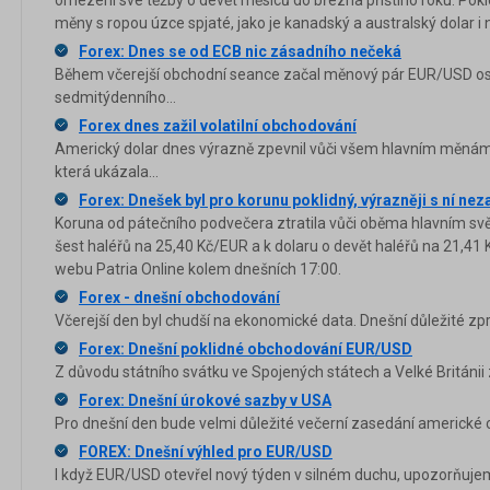
omezení své těžby o devět měsíců do března příštího roku. Pokl
měny s ropou úzce spjaté, jako je kanadský a australský dolar i
Forex: Dnes se od ECB nic zásadního nečeká
Během včerejší obchodní seance začal měnový pár EUR/USD osl
sedmitýdenního...
Forex dnes zažil volatilní obchodování
Americký dolar dnes výrazně zpevnil vůči všem hlavním měnám. 
která ukázala...
Forex: Dnešek byl pro korunu poklidný, výrazněji s ní neza
Koruna od pátečního podvečera ztratila vůči oběma hlavním sv
šest haléřů na 25,40 Kč/EUR a k dolaru o devět haléřů na 21,41 
webu Patria Online kolem dnešních 17:00.
Forex - dnešní obchodování
Včerejší den byl chudší na ekonomické data. Dnešní důležité zpr
Forex: Dnešní poklidné obchodování EUR/USD
Z důvodu státního svátku ve Spojených státech a Velké Británii 
Forex: Dnešní úrokové sazby v USA
Pro dnešní den bude velmi důležité večerní zasedání americké c
FOREX: Dnešní výhled pro EUR/USD
I když EUR/USD otevřel nový týden v silném duchu, upozorňuje