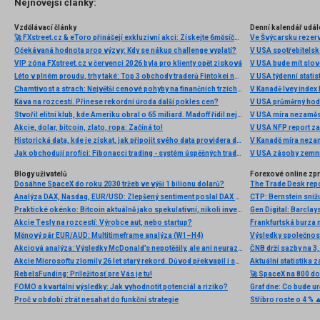
Nejnovější články:
Vzdělávací články
Denní kalendář udál
🚀 FXstreet.cz & eToro přinášejí exkluzivní akci: Získejte 6měsíční členství ve VIP zóně ZDARMA
Ve Švýcarsku rezer
Očekávaná hodnota prop výzvy: Kdy se nákup challenge vyplatí?
V USA spotřebitelsk
VIP zóna FXstreet.cz v červenci 2026 byla pro klienty opět zisková
V USA bude mít slo
Léto v plném proudu, trhy také: Top 3 obchody traderů Fintokei na indexech a zlatě
V USA týdenní statist
Chamtivost a strach: Největší cenové pohyby na finančních trzích (červenec 2026)
V Kanadě Ivey index
Káva na rozcestí. Přinese rekordní úroda další pokles cen?
V USA průměrný hod
Stvořil elitní klub, kde Ameriku obral o 65 miliard. Madoff řídil největší Ponzi dějin
V USA míra nezaměs
Akcie, dolar, bitcoin, zlato, ropa: Začíná to!
V USA NFP report z
Historická data, kde je získat, jak připojit svého data providera do MultiCharts a proč je budeme potřebovat? (4. díl)
V Kanadě míra neza
Jak obchodují profíci: Fibonacci trading - systém úspěšných traderů
V USA zásoby zemní
Blogy uživatelů
Forexové online zp
Dosáhne SpaceX do roku 2030 tržeb ve výši 1 bilionu dolarů?
Analýza DAX, Nasdaq, EUR/USD: Zlepšený sentiment poslal DAX na nová maxima
Praktické okénko: Bitcoin aktuálně jako spekulativní, nikoli investiční aktivum
Akcie Tesly na rozcestí: Výrobce aut, nebo startup?
Měnový pár EUR/AUD: Multitimeframe analýza (W1–H4)
Výsledky společnos
Akciová analýza: Výsledky McDonald’s nepotěšily, ale ani neurazily. Jakou vizi společnost prezentovala?
Akcie Microsoftu zlomily 26 let starý rekord. Důvod překvapil i samotné investory
Aktuální statistika
RebelsFunding: Príležitosť pre Vás je tu!
FOMO a kvartální výsledky: Jak vyhodnotit potenciál a riziko?
Proč v období ztrát nesahat do funkční strategie
Stříbro roste o 4 % 