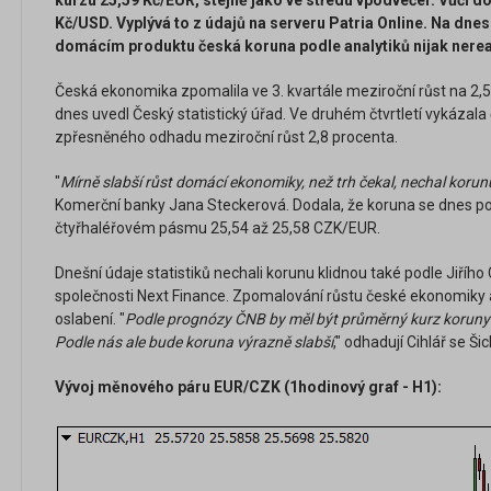
kurzu 25,59 Kč/EUR, stejně jako ve středu vpodvečer. Vůči dol
Kč/USD. Vyplývá to z údajů na serveru Patria Online. Na dne
domácím produktu česká koruna podle analytiků nijak nere
Česká ekonomika zpomalila ve 3. kvartále meziroční růst na 2,
dnes uvedl Český statistický úřad. Ve druhém čtvrtletí vykázal
zpřesněného odhadu meziroční růst 2,8 procenta.
"
Mírně slabší růst domácí ekonomiky, než trh čekal, nechal koru
Komerční banky Jana Steckerová. Dodala, že koruna se dnes p
čtyřhaléřovém pásmu 25,54 až 25,58 CZK/EUR.
Dnešní údaje statistiků nechali korunu klidnou také podle Jiřího
společnosti Next Finance. Zpomalování růstu české ekonomiky a
oslabení. "
Podle prognózy ČNB by měl být průměrný kurz koruny
Podle nás ale bude koruna výrazně slabší
," odhadují Cihlář se Ši
Vývoj měnového páru EUR/CZK (1hodinový graf - H1):