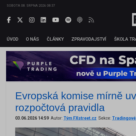
SOBOTA 08. SRPNA 2026 08:37
ÚVOD
O NÁS
ČLÁNKY
ZPRAVODAJSTVÍ
ŠKOLA TR
Evropská komise mírně uv
rozpočtová pravidla
03.06.2026 14:59
Autor:
Tým FXstreet.cz
Sekce:
Tradingové 