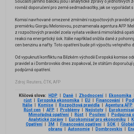
Součástí jarního balíčku jsou i analytické zprávy o jednotlivých
rovněž doporučení pro země sedmadvacítky, jak se vypořádat s
Komisí navrhované omezené zmírnění rozpočtových pravidel př
premiérku Giorgiu Meloniovou, poznamenala agentura AFP. Melo
z rozpočtových pravidel zcela vyňata veškerá mimořádná opatře
reakci na energetický šok. Itálie například snížila daně z poho
cen benzinu a nafty. Toto opatření bude při výpočtu veřejného d
Od vypuknutí konfliktu na Blízkém východě Evropská komise odm
pravidel a i Dombrovskis dnes zopakoval, že státům doporučují 
podpůrná opatření.
Zdroj: Reuters, ČTK, AFP
Klíčová slova:
HDP
|
Daně
|
Zhodnocení
|
Ekonomika
růst
|
Evropská ekonomika
|
EU
|
Financování
|
Pod
Itálie
|
Komise
|
Rozpočtová pravidla
|
Agentura AFP
Růst cen
|
AFP
|
Problémy
|
Nejistoty
|
Eurokomisa
Mimořádná opatření
|
Růst
|
Posílení
|
Podpůrná o
Analytické zprávy
|
Eurokomisař pro ekonomiku
|
K
Opatření
|
3М
|
Financování opatření
|
SOK
|
Globá
obranu
|
Autonomie
|
Dombrovskis
|
En