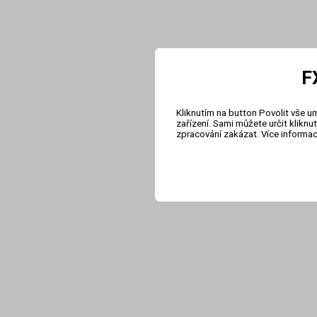
F
Kliknutím na button Povolit vše u
zařízení. Sami můžete určit klikn
zpracování zakázat. Více informa