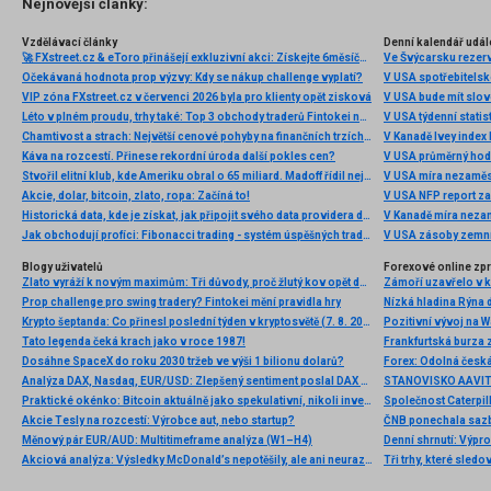
Nejnovější články:
Vzdělávací články
Denní kalendář udál
🚀 FXstreet.cz & eToro přinášejí exkluzivní akci: Získejte 6měsíční členství ve VIP zóně ZDARMA
Ve Švýcarsku rezer
Očekávaná hodnota prop výzvy: Kdy se nákup challenge vyplatí?
V USA spotřebitelsk
VIP zóna FXstreet.cz v červenci 2026 byla pro klienty opět zisková
V USA bude mít slo
Léto v plném proudu, trhy také: Top 3 obchody traderů Fintokei na indexech a zlatě
V USA týdenní statist
Chamtivost a strach: Největší cenové pohyby na finančních trzích (červenec 2026)
V Kanadě Ivey index
Káva na rozcestí. Přinese rekordní úroda další pokles cen?
V USA průměrný hod
Stvořil elitní klub, kde Ameriku obral o 65 miliard. Madoff řídil největší Ponzi dějin
V USA míra nezaměs
Akcie, dolar, bitcoin, zlato, ropa: Začíná to!
V USA NFP report z
Historická data, kde je získat, jak připojit svého data providera do MultiCharts a proč je budeme potřebovat? (4. díl)
V Kanadě míra neza
Jak obchodují profíci: Fibonacci trading - systém úspěšných traderů
V USA zásoby zemní
Blogy uživatelů
Forexové online zp
Zlato vyráží k novým maximům: Tři důvody, proč žlutý kov opět dominuje
Prop challenge pro swing tradery? Fintokei mění pravidla hry
Nízká hladina Rýna 
Krypto šeptanda: Co přinesl poslední týden v kryptosvětě (7. 8. 2026)
Pozitivní vývoj na Wa
Tato legenda čeká krach jako v roce 1987!
Frankfurtská burza 
Dosáhne SpaceX do roku 2030 tržeb ve výši 1 bilionu dolarů?
Analýza DAX, Nasdaq, EUR/USD: Zlepšený sentiment poslal DAX na nová maxima
Praktické okénko: Bitcoin aktuálně jako spekulativní, nikoli investiční aktivum
Akcie Tesly na rozcestí: Výrobce aut, nebo startup?
Měnový pár EUR/AUD: Multitimeframe analýza (W1–H4)
Denní shrnutí: Výpro
Akciová analýza: Výsledky McDonald’s nepotěšily, ale ani neurazily. Jakou vizi společnost prezentovala?
Tři trhy, které sledo