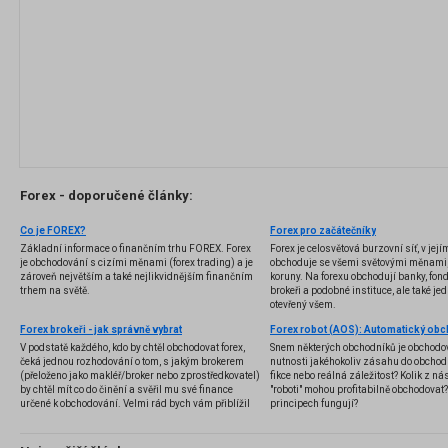
Forex - doporučené články:
Co je FOREX?
Forex pro začátečníky
Základní informace o finančním trhu FOREX. Forex
Forex je celosvětová burzovní síť, v jej
je obchodování s cizími měnami (forex trading) a je
obchoduje se všemi světovými měnami,
zároveň největším a také nejlikvidnějším finančním
koruny. Na forexu obchodují banky, fondy
trhem na světě.
brokeři a podobné instituce, ale také jedn
otevřený všem.
Forex brokeři - jak správně vybrat
V podstatě každého, kdo by chtěl obchodovat forex,
Snem některých obchodníků je obchodo
čeká jednou rozhodování o tom, s jakým brokerem
nutnosti jakéhokoliv zásahu do obchod
(přeloženo jako makléř/broker nebo zprostředkovatel)
fikce nebo reálná záležitost? Kolik z nás
by chtěl mít co do činění a svěřil mu své finance
"roboti" mohou profitabilně obchodovat
určené k obchodování. Velmi rád bych vám přiblížil
principech fungují?
problematiku výběru brokera, rozdíl mezi
jednotlivými typy brokerů a v neposlední řadě uvedu
několik příkladů nejznámějších z nich.