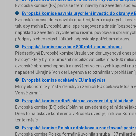
Evropská komise (EK) přišla se třemi návrhy na zavedení spole
Evropská komise navrhla urychlení investic do obrany v 
Evropská komise dnes navrhla opatření, která mají urychlit inves
tak, aby mohla Evropská unie lépe reagovat na dnešní bezpečno
například o zavedení zrychleného režimu povolování obranných p
předpisy o chemických látkách odpovídaly potřebám obrany.
Evropská komise navrhuje 800 mld. eur na obranu
Předsedkyně Evropské komise Ursula von der Leyenová dnes pře
Evropy", který by měl umožnit mobilizovat celkem až 800 miliard 
evropské obranyschopnosti a navýšení vojenských kapacit i na
napadené Ukrajině. Von der Leyenová to oznámila v prohlášení 
Evropská komise očekává v EU mírný růst
Mírný ekonomický růst v členských zemích EU očekává letos a v
Ve své zimní...
Evropská komise odloží plán na zavedení digitální daně
Evropská komise (EK) odloží plán na zavedení digitální daně jako
Dnes to na tiskové konferenci v Bruselu uvedl její mluvčí. Komi
tento měsíc.
Evropská komise Polsku odblokovala zadržované peníz
Evropská komise Polsku formálně uvolnila zhruba 137 miliard eur