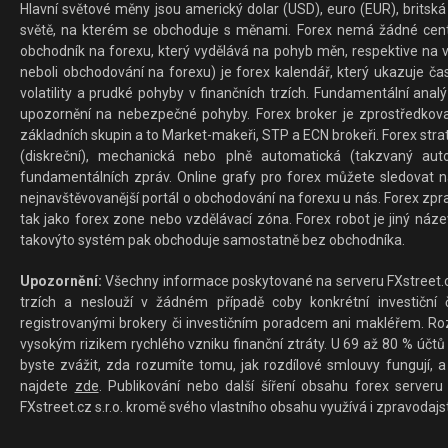
Hlavní světové měny jsou americký dolar (USD), euro (EUR), britská 
světě, na kterém se obchoduje s měnami. Forex nemá žádné centrál
obchodník na forexu, který vydělává na pohyb měn, respektive na v
neboli obchodování na forexu) je forex kalendář, který ukazuje č
volatility a prudké pohyby v finančních trzích. Fundamentální ana
upozornění na nebezpečné pohyby. Forex broker je zprostředkov
základních skupin a to Market-makeři, STP a ECN brokeři. Forex stra
(diskreční), mechanická nebo plně automatická (takzvaný aut
fundamentálních zpráv. Online grafy pro forex můžete sledovat na 
nejnavštěvovanější portál o obchodování na forexu u nás. Forex zprav
tak jako forex zone nebo vzdělávací zóna. Forex robot je jiný náz
takovýto systém pak obchoduje samostatně bez obchodníka.
Upozornění:
Všechny informace poskytované na serveru FXstreet.cz
trzích a neslouží v žádném případě coby konkrétní investiční č
registrovanými brokery či investičním poradcem ani makléřem. Rozd
vysokým rizikem rychlého vzniku finanční ztráty. U 69 až 80 % účtů 
byste zvážit, zda rozumíte tomu, jak rozdílové smlouvy fungují, a
najdete
zde
. Publikování nebo další šíření obsahu forex serveru
FXstreet.cz s.r.o. kromě svého vlastního obsahu využívá i zpravodajs