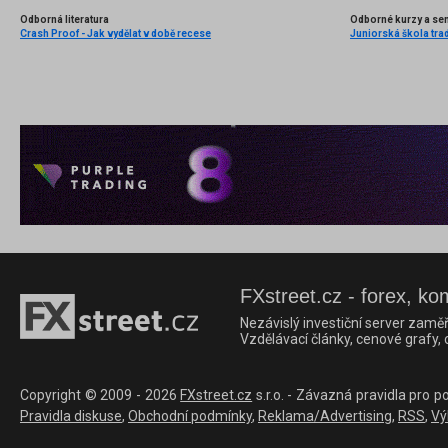
Odborná literatura
Odborné kurzy a se
Crash Proof - Jak vydělat v době recese
Juniorská škola trad
FXstreet.cz - forex, ko
Nezávislý investiční server zaměř
Vzdělávací články, cenové grafy,
Copyright © 2009 - 2026
FXstreet.cz
s.r.o. - Závazná pravidla pro p
Pravidla diskuse
,
Obchodní podmínky
,
Reklama/Advertising
,
RSS
,
Vý