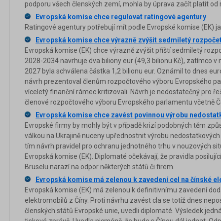
podporu všech členských zemí, mohla by úprava začít platit od 
Evropská komise chce regulovat ratingové agentury
Ratingové agentury potřebují mít podle Evropské komise (EK) j
Evropská komise chce výrazně zvýšit sedmiletý rozpoče
Evropská komise (EK) chce výrazně zvýšit příští sedmiletý rozp
2028-2034 navrhuje dva biliony eur (49,3 bilionu Kč), zatímco v
2027 byla schválena částka 1,2 bilionu eur. Oznámil to dnes eur
návrh prezentoval členům rozpočtového výboru Evropského pa
víceletý finanční rámec kritizovali. Návrh je nedostatečný pro ř
členové rozpočtového výboru Evropského parlamentu včetně 
Evropská komise chce zavést povinnou výrobu nedostatk
Evropské firmy by mohly být v případě krizí podobných těm zp
válkou na Ukrajině nuceny upřednostnit výrobu nedostatkových 
tím návrh pravidel pro ochranu jednotného trhu v nouzových sit
Evropská komise (EK). Diplomaté očekávají, že pravidla posilujíc
Bruselu narazí na odpor některých států či firem.
Evropská komise má zelenou k zavedení cel na čínské e
Evropská komise (EK) má zelenou k definitivnímu zavedení dod
elektromobilů z Číny. Proti návrhu zavést cla se totiž dnes nepo
členských států Evropské unie, uvedli diplomaté. Výsledek jedná