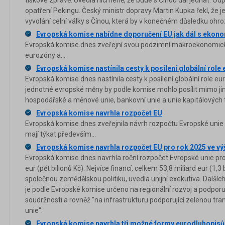
tiskové zprávě. Uvedla nicméně, že bude s Čínou dál jednat. Odp
opatření Pekingu. Český ministr dopravy Martin Kupka řekl, že 
vyvolání celní války s Čínou, která by v konečném důsledku ohro
Evropská komise nabídne doporučení EU jak dál s ekon
Evropská komise dnes zveřejní svou podzimní makroekonomick
eurozóny a...
Evropská komise nastínila cesty k posílení globální role 
Evropská komise dnes nastínila cesty k posílení globální role eu
jednotné evropské měny by podle komise mohlo posílit mimo ji
hospodářské a měnové unie, bankovní unie a unie kapitálových 
Evropská komise navrhla rozpočet EU
Evropská komise dnes zveřejnila návrh rozpočtu Evropské unie n
mají týkat především...
Evropská komise navrhla rozpočet EU pro rok 2025 ve výš
Evropská komise dnes navrhla roční rozpočet Evropské unie pro 
eur (pět bilionů Kč). Nejvíce financí, celkem 53,8 miliard eur (1,
společnou zemědělskou politiku, uvedla unijní exekutiva. Dalších 
je podle Evropské komise určeno na regionální rozvoj a podpor
soudržnosti a rovněž "na infrastrukturu podporující zelenou tran
unie".
Evropská komise navrhla tři možné formy eurodluhopisů