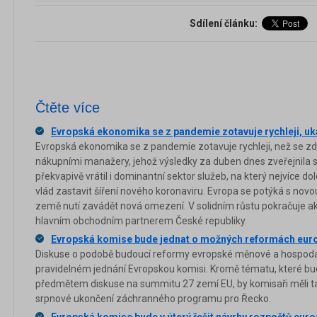
Sdílení článku:
Čtěte více
Evropská ekonomika se z pandemie zotavuje rychleji, ukáz
Evropská ekonomika se z pandemie zotavuje rychleji, než se z
nákupními manažery, jehož výsledky za duben dnes zveřejnila sp
překvapivě vrátil i dominantní sektor služeb, na který nejvíce 
vlád zastavit šíření nového koronaviru. Evropa se potýká s novo
země nutí zavádět nová omezení. V solidním růstu pokračuje akti
hlavním obchodním partnerem České republiky.
Evropská komise bude jednat o možných reformách eur
Diskuse o podobě budoucí reformy evropské měnové a hospodá
pravidelném jednání Evropskou komisi. Kromě tématu, které bu
předmětem diskuse na summitu 27 zemí EU, by komisaři měli t
srpnové ukončení záchranného programu pro Řecko.