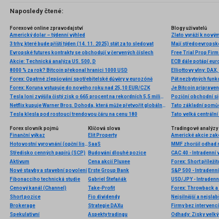
Naposledy čtené:
Forexové online zpravodajství
Blogy uživatelů
Americký dolar – týdenní výhled
3 trhy, které bude příští týden (14. 11. 2025) stát za to sledovat
Mají středoevropsk
Evropské futures kontrakty se obchodují v červených číslech
Akcie: Technická analýza US. 500, D
ECB dále potápí eur
8000 % za rok? Bitcoin překonal hranici 1000 USD
Elliottovy vlny: DAX
Forex: Opatrné zlepšování spotřebitelské důvěry v eurozóně
Forex: Koruna vstupuje do nového roku nad 25,10 EUR/CZK
Je Bitcoin priprave
Tesla loni zvýšila čistý zisk o 665 procent na rekordních 5,5 miliardy dolarů
Poziční obchodní sig
Netflix kupuje Warner Bros. Dohoda, která může přetvořit globální zábavní průmysl
Tesla klesla pod rostoucí trendovou čáru na cenu 180
Tato velká centráln
Forex slovník pojmů
Klíčová slova
Tradingové analýzy 
Finanční výkaz
Elit Property
Hotovostní vyrovnání (opční listy)
SaaS
Středisko cenných papírů (SCP)
Budování dlouhé pozice
CAC 40 - Intradenní 
Aktivum
Cena akcií Pluxee
Forex: Short přílež
Nové stavby a stavební povolení
Erste Group Bank
S&P 500 - Intradenn
Fibonacciho technická studie
Gabriel Štefaňák
USD/JPY - Intradenn
Cenový kanál (Channel)
Take-Profit
Forex: Throwback a 
Short pozice
Fio dividendy
Nejsilnější a nejsla
Brokerage
Strategie DAXu
Firmy bez intervenc
Spekulativní
Aspekty tradingu
Odhady: Zisky velký