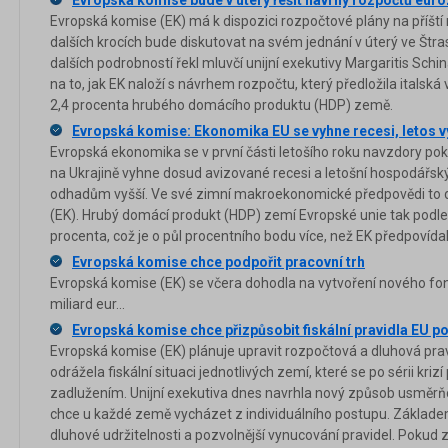
Evropská komise bude v úterý řešit návrhy rozpočtů eur
Evropská komise (EK) má k dispozici rozpočtové plány na příští
dalších krocích bude diskutovat na svém jednání v úterý ve Štr
dalších podrobností řekl mluvčí unijní exekutivy Margaritis Schi
na to, jak EK naloží s návrhem rozpočtu, který předložila italsk
2,4 procenta hrubého domácího produktu (HDP) země.
Evropská komise: Ekonomika EU se vyhne recesi, letos vy
Evropská ekonomika se v první části letošího roku navzdory p
na Ukrajině vyhne dosud avizované recesi a letošní hospodářsk
odhadům vyšší. Ve své zimní makroekonomické předpovědi to 
(EK). Hrubý domácí produkt (HDP) zemí Evropské unie tak podle 
procenta, což je o půl procentního bodu více, než EK předpovída
Evropská komise chce podpořit pracovní trh
Evropská komise (EK) se včera dohodla na vytvoření nového fo
miliard eur...
Evropská komise chce přizpůsobit fiskální pravidla EU p
Evropská komise (EK) plánuje upravit rozpočtová a dluhová prav
odrážela fiskální situaci jednotlivých zemí, které se po sérii krizí
zadlužením. Unijní exekutiva dnes navrhla nový způsob usměrňo
chce u každé země vycházet z individuálního postupu. Základem
dluhové udržitelnosti a pozvolnější vynucování pravidel. Pokud z