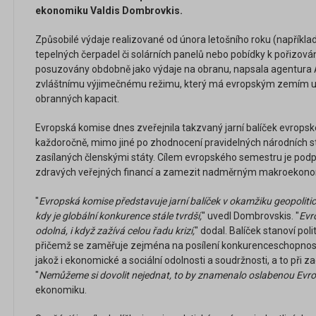
ekonomiku Valdis Dombrovkis.
Způsobilé výdaje realizované od února letošního roku (napříkla
tepelných čerpadel či solárních panelů nebo pobídky k pořizová
posuzovány obdobně jako výdaje na obranu, napsala agentura AF
zvláštnímu výjimečnému režimu, který má evropským zemím us
obranných kapacit.
Evropská komise dnes zveřejnila takzvaný jarní balíček evropsk
každoročně, mimo jiné po zhodnocení pravidelných národních 
zasílaných členskými státy. Cílem evropského semestru je podp
zdravých veřejných financí a zamezit nadměrným makroekon
"
Evropská komise představuje jarní balíček v okamžiku geopolitické 
kdy je globální konkurence stále tvrdší,
" uvedl Dombrovskis. "
Evr
odolná, i když zažívá celou řadu krizí,
" dodal. Balíček stanoví pol
přičemž se zaměřuje zejména na posílení konkurenceschopnosti 
jakož i ekonomické a sociální odolnosti a soudržnosti, a to při za
"
Nemůžeme si dovolit nejednat, to by znamenalo oslabenou Evro
ekonomiku.