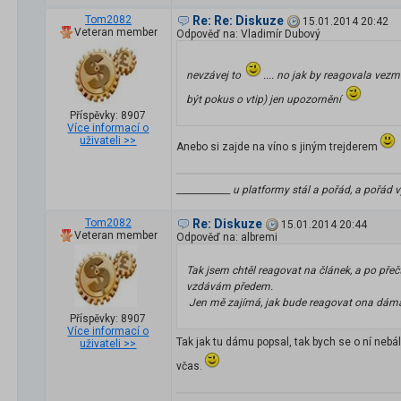
Tom2082
Re: Re: Diskuze
15.01.2014 20:42
Veteran member
Odpověď na: Vladimír Dubový
nevzávej to
.... no jak by reagovala ve
být pokus o vtip) jen upozornění
Příspěvky: 8907
Více informací o
uživateli >>
Anebo si zajde na víno s jiným trejderem
____________ u platformy stál a pořád, a pořád v
Tom2082
Re: Diskuze
15.01.2014 20:44
Veteran member
Odpověď na: albremi
Tak jsem chtěl reagovat na článek, a po pře
vzdávám předem.
Jen mě zajímá, jak bude reagovat ona dáma, j
Příspěvky: 8907
Více informací o
Tak jak tu dámu popsal, tak bych se o ní nebá
uživateli >>
včas.