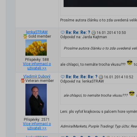
Prosíme autora článku o to zda uvedená veliko
lenkaSTRAW
Re: Re: Re: ?
16.01.2014 10:50
Gold member
Odpověď na: Jarda Kajtman
Prosíme autora článku o to zda uvedená velik
Příspěvky: 588
Více informací o
ale chlapci, to nemáte trocha vkusu???
to
uživateli >>
Vladimír Dubový
Re: Re: Re: Re: ?
16.01.2014 10:52
Veteran member
Odpověď na: lenkaSTRAW
ale chlapci, to nemáte trocha vkusu???
t
Leni. pls vyfoť krajkovou s palcem hore vymě
Příspěvky: 2571
Více informací o
AdmiralMarkets, Purple Trading| Typ účtu: Real 
uživateli >>