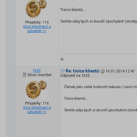
Tisíce klientů....
Tenhle údaj bych si dovolil zpochybnit (stovk
Příspěvky: 116
Více informací o
uživateli >>
fx
fx33
Re: tisíce klientů
16.01.2014 12:47
Silver member
Odpověď na: fx33
Článek jako celek hodnotit nebudu ( navíc mys
Tisíce klientů....
Příspěvky: 116
Více informací o
Tenhle údaj bych si dovolil zpochybnit (sto
uživateli >>