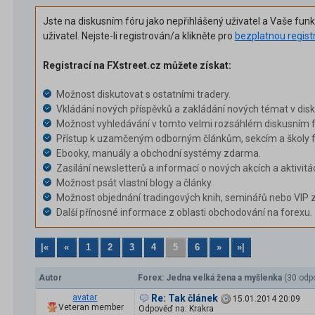
Jste na diskusním fóru jako nepřihlášený uživatel a Vaše fun
uživatel. Nejste-li registrován/a klikněte pro
bezplatnou regist
Registrací na FXstreet.cz můžete získat:
Možnost diskutovat s ostatními tradery.
Vkládání nových příspěvků a zakládání nových témat v dis
Možnost vyhledávání v tomto velmi rozsáhlém diskusním f
Přístup k uzamčeným odborným článkům, sekcím a školy f
Ebooky, manuály a obchodní systémy zdarma.
Zasílání newsletterů a informací o nových akcích a aktivitá
Možnost psát vlastní blogy a články.
Možnost objednání tradingových knih, seminářů nebo VIP 
Další přínosné informace z oblasti obchodování na forexu.
|«
«
1
2
3
4
5
6
»
»|
Autor
Forex: Jedna velká žena a myšlenka
(30 odp
avatar
Re: Tak článek
15.01.2014 20:09
Veteran member
Odpověď na: Krakra