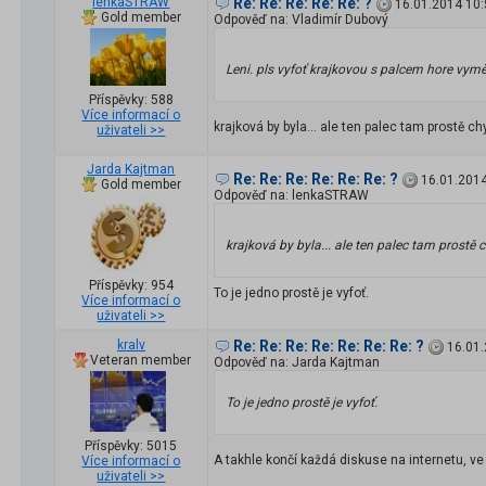
lenkaSTRAW
Re: Re: Re: Re: Re: ?
16.01.2014 10:
Gold member
Odpověď na: Vladimír Dubový
Leni. pls vyfoť krajkovou s palcem hore vym
Příspěvky: 588
Více informací o
krajková by byla... ale ten palec tam prostě chy
uživateli >>
Jarda Kajtman
Re: Re: Re: Re: Re: Re: ?
16.01.2014
Gold member
Odpověď na: lenkaSTRAW
krajková by byla... ale ten palec tam prostě c
Příspěvky: 954
To je jedno prostě je vyfoť.
Více informací o
uživateli >>
kralv
Re: Re: Re: Re: Re: Re: Re: ?
16.01.
Veteran member
Odpověď na: Jarda Kajtman
To je jedno prostě je vyfoť.
Příspěvky: 5015
A takhle končí každá diskuse na internetu, ve
Více informací o
uživateli >>