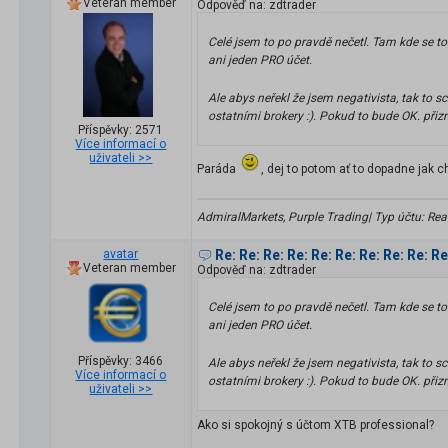
Veteran member
Odpověď na: zdtrader
Celé jsem to po pravdě nečetl. Tam kde se t
ani jeden PRO účet.
Ale abys neřekl že jsem negativista, tak to
ostatními brokery :). Pokud to bude OK. př
Příspěvky: 2571
Více informací o
uživateli >>
Paráda
, dej to potom ať to dopadne jak 
AdmiralMarkets, Purple Trading| Typ účtu: Real 
avatar
Re: Re: Re: Re: Re: Re: Re: Re: Re: R
Veteran member
Odpověď na: zdtrader
Celé jsem to po pravdě nečetl. Tam kde se t
ani jeden PRO účet.
Příspěvky: 3466
Ale abys neřekl že jsem negativista, tak to
Více informací o
ostatními brokery :). Pokud to bude OK. př
uživateli >>
Ako si spokojný s účtom XTB professional?