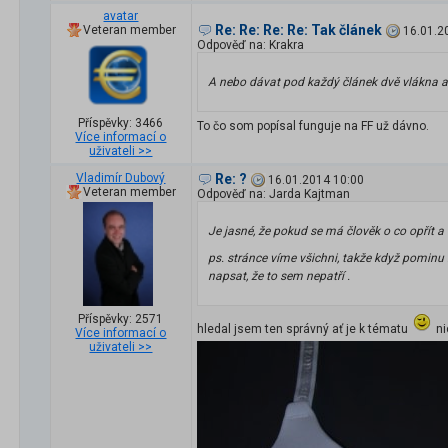
avatar
Re: Re: Re: Re: Tak článek
Veteran member
16.01.2
Odpověď na: Krakra
A nebo dávat pod každý článek dvě vlákna a 
Příspěvky: 3466
To čo som popísal funguje na FF už dávno.
Více informací o
uživateli >>
Vladimír Dubový
Re: ?
16.01.2014 10:00
Veteran member
Odpověď na: Jarda Kajtman
Je jasné, že pokud se má člověk o co opřít a t
ps. stránce víme všichni, takže když pominu
napsat, že to sem nepatří .
Příspěvky: 2571
hledal jsem ten správný ať je k tématu
ni
Více informací o
uživateli >>