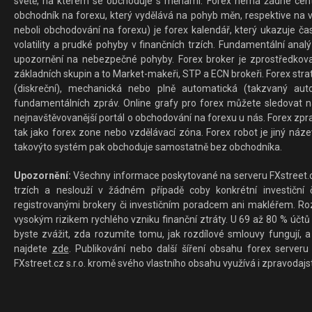
světě, na kterém se obchoduje s měnami. Forex nemá žádné centrál
obchodník na forexu, který vydělává na pohyb měn, respektive na v
neboli obchodování na forexu) je forex kalendář, který ukazuje č
volatility a prudké pohyby v finančních trzích. Fundamentální ana
upozornění na nebezpečné pohyby. Forex broker je zprostředkov
základních skupin a to Market-makeři, STP a ECN brokeři. Forex stra
(diskreční), mechanická nebo plně automatická (takzvaný aut
fundamentálních zpráv. Online grafy pro forex můžete sledovat na 
nejnavštěvovanější portál o obchodování na forexu u nás. Forex zprav
tak jako forex zone nebo vzdělávací zóna. Forex robot je jiný náz
takovýto systém pak obchoduje samostatně bez obchodníka.
Upozornění:
Všechny informace poskytované na serveru FXstreet.cz
trzích a neslouží v žádném případě coby konkrétní investiční č
registrovanými brokery či investičním poradcem ani makléřem. Rozd
vysokým rizikem rychlého vzniku finanční ztráty. U 69 až 80 % účtů 
byste zvážit, zda rozumíte tomu, jak rozdílové smlouvy fungují, a
najdete
zde
. Publikování nebo další šíření obsahu forex serveru
FXstreet.cz s.r.o. kromě svého vlastního obsahu využívá i zpravodajs