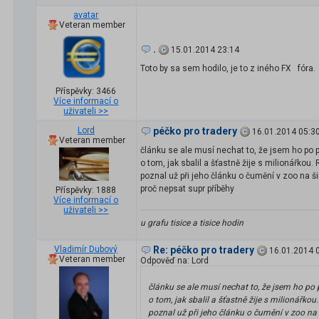
avatar
Veteran member
.
15.01.2014 23:14
Toto by sa sem hodilo, je to z iného FX
fóra.
Příspěvky: 3466
Více informací o
uživateli >>
Lord
péčko pro tradery
16.01.2014 05:3
Veteran member
článku se ale musí nechat to, že jsem ho po p
o tom, jak sbalil a šťastně žije s milionářkou
poznal už při jeho článku o čumění v zoo na ši
proč nepsat supr příběhy
Příspěvky: 1888
Více informací o
uživateli >>
u grafu tisice a tisice hodin
Vladimír Dubový
Re: péčko pro tradery
16.01.2014 
Veteran member
Odpověď na: Lord
článku se ale musí nechat to, že jsem ho po p
o tom, jak sbalil a šťastně žije s milionářk
poznal už při jeho článku o čumění v zoo na š