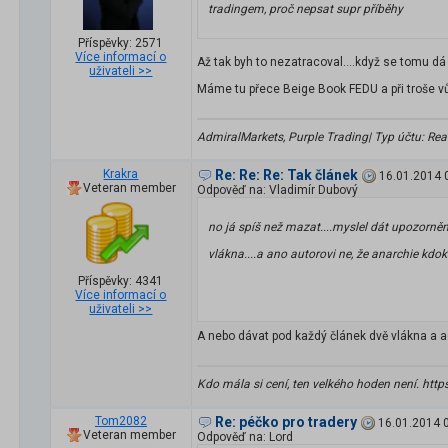
tradingem, proč nepsat supr příběhy
Příspěvky: 2571
Více informací o
Až tak byh to nezatracoval....když se tomu dá
uživateli >>
Máme tu přece Beige Book FEDU a při troše v
AdmiralMarkets, Purple Trading| Typ účtu: Real 
Krakra
Re: Re: Re: Tak článek
16.01.2014 
Veteran member
Odpověď na: Vladimír Dubový
no já spíš než mazat....myslel dát upozorně
vlákna....a ano autorovi ne, že anarchie kdok
Příspěvky: 4341
Více informací o
uživateli >>
A nebo dávat pod každý článek dvě vlákna a ad
Kdo mála si cení, ten velkého hoden není. http
Tom2082
Re: péčko pro tradery
16.01.2014 
Veteran member
Odpověď na: Lord