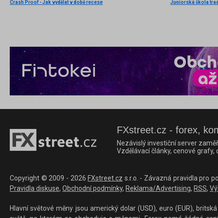
Crash Proof - Jak vydělat v době recese
Juniorská škola trad
FXstreet.cz - forex, ko
Nezávislý investiční server zaměř
Vzdělávací články, cenové grafy,
Copyright © 2009 - 2026
FXstreet.cz
s.r.o. - Závazná pravidla pro p
Pravidla diskuse
,
Obchodní podmínky
,
Reklama/Advertising
,
RSS
,
Vý
Hlavní světové měny jsou americký dolar (USD), euro (EUR), britská 