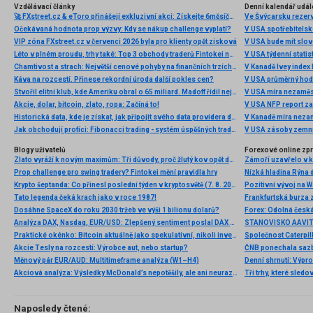
Vzdělávací články
Denní kalendář udál
🚀 FXstreet.cz & eToro přinášejí exkluzivní akci: Získejte 6měsíční členství ve VIP zóně ZDARMA
Ve Švýcarsku rezer
Očekávaná hodnota prop výzvy: Kdy se nákup challenge vyplatí?
V USA spotřebitelsk
VIP zóna FXstreet.cz v červenci 2026 byla pro klienty opět zisková
V USA bude mít slo
Léto v plném proudu, trhy také: Top 3 obchody traderů Fintokei na indexech a zlatě
V USA týdenní statist
Chamtivost a strach: Největší cenové pohyby na finančních trzích (červenec 2026)
V Kanadě Ivey index
Káva na rozcestí. Přinese rekordní úroda další pokles cen?
V USA průměrný hod
Stvořil elitní klub, kde Ameriku obral o 65 miliard. Madoff řídil největší Ponzi dějin
V USA míra nezaměs
Akcie, dolar, bitcoin, zlato, ropa: Začíná to!
V USA NFP report z
Historická data, kde je získat, jak připojit svého data providera do MultiCharts a proč je budeme potřebovat? (4. díl)
V Kanadě míra neza
Jak obchodují profíci: Fibonacci trading - systém úspěšných traderů
V USA zásoby zemní
Blogy uživatelů
Forexové online zp
Zlato vyráží k novým maximům: Tři důvody, proč žlutý kov opět dominuje
Prop challenge pro swing tradery? Fintokei mění pravidla hry
Nízká hladina Rýna 
Krypto šeptanda: Co přinesl poslední týden v kryptosvětě (7. 8. 2026)
Pozitivní vývoj na Wa
Tato legenda čeká krach jako v roce 1987!
Frankfurtská burza 
Dosáhne SpaceX do roku 2030 tržeb ve výši 1 bilionu dolarů?
Analýza DAX, Nasdaq, EUR/USD: Zlepšený sentiment poslal DAX na nová maxima
Praktické okénko: Bitcoin aktuálně jako spekulativní, nikoli investiční aktivum
Akcie Tesly na rozcestí: Výrobce aut, nebo startup?
Měnový pár EUR/AUD: Multitimeframe analýza (W1–H4)
Denní shrnutí: Výpro
Akciová analýza: Výsledky McDonald’s nepotěšily, ale ani neurazily. Jakou vizi společnost prezentovala?
Tři trhy, které sledo
Naposledy čtené: