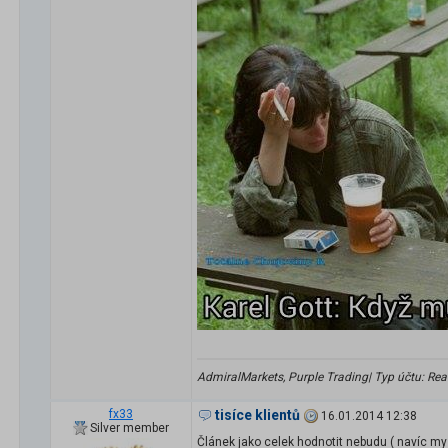
AdmiralMarkets, Purple Trading| Typ účtu: Real 
fx33
tisíce klientů
16.01.2014 12:38
Silver member
Článek jako celek hodnotit nebudu ( navíc mys