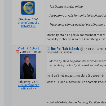
Tak článek je trošku mimo.
Ale pojďme utvořit komunitu lidí kteří mají 
Příspěvky: 3466
Více informací o
Třeba autor sám by dokázal být přínosem a n
uživateli >>
Možno by stálo za pokus dať možnosť mazať ľub
nepáčilo, mohol by si založiť kontrablog a nazv
Vladimír Dubový
Re: Re: Tak článek
15.01.2014 20:1
Veteran member
Odpověď na: avatar
Možno by stálo za pokus dať možnosť mazať ľ
to nepáčilo, mohol by si založiť kontrablog a
no já spíš než mazat....myslel dát upozorněn
Příspěvky: 2571
vlákna....a ano autorovi ne, že anarchie kdoko
Více informací o
uživateli >>
AdmiralMarkets, Purple Trading| Typ účtu: Real 