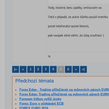
Tedy, vlastně, beru zpátky, omlouvám se.
Totiž v případě, že autor článku použil metriku
počet telefonátů=počet klientů,
pak naopak silně věřím, že údaj souhlasí :)
fx
|«
«
1
2
3
4
5
6
»
»|
Předchozí témata
Forex Edge - Trading příležitosti na měnových párech EUR/USD
Forex Edge: Trading příležitosti na měnových párech EUR/USD
Forexem hýbou vyšší úroky
Forex: Euro v očekávání ECB
FOREX EURO 2016