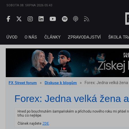
SOBOTA 08. SRPNA 2026 05:43
ÚVOD
O NÁS
ČLÁNKY
ZPRAVODAJSTVÍ
ŠKOLA TR
»
»
Forex: Jedna velká žena
FX Street forum
Diskuse k blogům
Forex: Jedna velká žena 
Hned po bouchnutém šampaňském a příchodu nového roku mi přišel nový e
trhu co nejlépe.
Článek najdete
ZDE
.