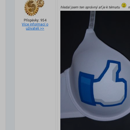
hledal jsem ten správný ať je k tématu
n
Příspěvky: 954
Více informací o
uživateli >>