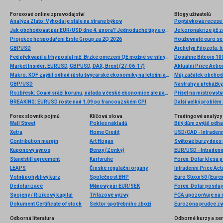
Forexové online zpravodajství
Blogy uživatelů
Analýza Zlato: Výhoda je stále na strane býkov
Poptávková recese 
Jak obchodovat pár EUR/USD dne 4. února? Jednoduché tipy a obchodní analýza pro začátečníky
Je koronakrize již 
Projekce hospodaření Erste Group za 2Q 2026
Houževnaté euro se 
GBPUSD
Archetyp Filozofa: h
Fed překvapil a trhy poslal níž: Brzké omezení QE možné se silnými daty
Dosáhne Bitcoin 10
Market Insider: EURUSD, GBPUSD, DAX, Brent (27-06-17)
Makro: KOF zvýšil odhad růstu švýcarské ekonomiky na letošní a příští rok
Můj začátek obcho
GBP/USD
Nástrahy a překážky
Rozbřesk: Covid sráží korunu, nálada v české ekonomice ale pandemii navzdory roste...
BREAKING: EURUSD roste nad 1.09 po francouzském CPI
Další velký problém
Forex slovník pojmů
Klíčová slova
Tradingové analýzy 
Wall Street
Pokles nákladů
Bílý dům zvýšil odh
Xetra
Home Credit
USD/CAD - Intradenn
Contribution margin
Art Hogan
Světové burzy dnes
Kupónový výnos
Benxy (Zonky)
EUR/USD - Intradenn
Standstill agreement
Karlsruhe
LEAPS
Čínské regulační orgány
Intradenní Price Ac
Volně pohyblivý kurz
Společnost BHP
Euro Stoxx 50 (Eurex
Dedolarizace
Měnový pár EUR/SEK
Spojený / Rizikový kapital
Třífázové výzvy
FCA upozorňuje na n
Dokument Certificate of stock
Sektor spotřebního zboží
Eurozóna prudce zv
Odborná literatura
Odborné kurzy a se