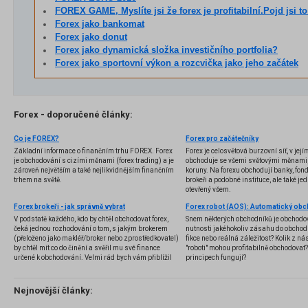
FOREX GAME, Myslíte jsi že forex je profitabilní.Pojd jsi to 
Forex jako bankomat
Forex jako donut
Forex jako dynamická složka investičního portfolia?
Forex jako sportovní výkon a rozcvička jako jeho začátek
Forex - doporučené články:
Co je FOREX?
Forex pro začátečníky
Základní informace o finančním trhu FOREX. Forex
Forex je celosvětová burzovní síť, v jej
je obchodování s cizími měnami (forex trading) a je
obchoduje se všemi světovými měnami,
zároveň největším a také nejlikvidnějším finančním
koruny. Na forexu obchodují banky, fondy
trhem na světě.
brokeři a podobné instituce, ale také jedn
otevřený všem.
Forex brokeři - jak správně vybrat
V podstatě každého, kdo by chtěl obchodovat forex,
Snem některých obchodníků je obchodo
čeká jednou rozhodování o tom, s jakým brokerem
nutnosti jakéhokoliv zásahu do obchod
(přeloženo jako makléř/broker nebo zprostředkovatel)
fikce nebo reálná záležitost? Kolik z nás
by chtěl mít co do činění a svěřil mu své finance
"roboti" mohou profitabilně obchodovat
určené k obchodování. Velmi rád bych vám přiblížil
principech fungují?
problematiku výběru brokera, rozdíl mezi
jednotlivými typy brokerů a v neposlední řadě uvedu
několik příkladů nejznámějších z nich.
Nejnovější články: