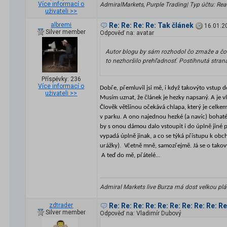
Více informací o
AdmiralMarkets, Purple Trading| Typ účtu: Real 
uživateli >>
albremi
Re: Re: Re: Re: Tak článek
16.01.2
Silver member
Odpověď na: avatar
Autor blogu by sám rozhodol čo zmaže a čo n
to nezhoršilo prehľadnosť. Postihnutá stran
Příspěvky: 236
Více informací o
Dobře, přemluvil jsi mě, i když takovýto vstu
uživateli >>
Musím uznat, že článek je hezky napsaný. A je v
Člověk většinou očekává chlapa, který je celkem
v parku. A ono najednou hezké (a navíc) bohaté
by s onou dámou dalo vstoupit i do úplně jiné p
vypadá úplně jinak, a co se týká přístupu k obc
urážky).
Včetně mně, samozřejmě. Já se o takov
A teď do mě, přátelé...
Admiral Markets live Burza má dost velkou plá
zdtrader
Re: Re: Re: Re: Re: Re: Re: Re: Re: R
Silver member
Odpověď na: Vladimír Dubový