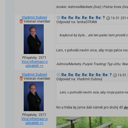
broker: AdmiralMarkets (live) | Patria forex (liv
Vladimír Dubový
Re: Re: Re: Re: Re: Re: ?
16.01.2014
Veteran member
Odpověď na: lenkaSTRAW
krajková by byla... ale ten palec tam prostě c
Leni, v pohodě nevím sice, aby moje palce n
Příspěvky: 2571
Více informací o
AdmiralMarkets, Purple Trading| Typ účtu: Real 
uživateli >>
Vladimír Dubový
Re: Re: Re: Re: Re: Re: Re: ?
16.01.
Veteran member
Odpověď na: Vladimír Dubový
Leni, v pohodě nevím sice, aby moje palce 
No a třeba by jsme dali námět pro druhý díl
dv
Příspěvky: 2571
Více informací o
uživateli >>