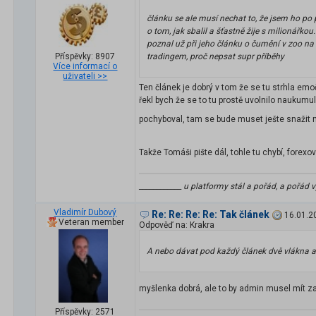
článku se ale musí nechat to, že jsem ho po p
o tom, jak sbalil a šťastně žije s milionářk
poznal už při jeho článku o čumění v zoo na š
Příspěvky: 8907
tradingem, proč nepsat supr příběhy
Více informací o
uživateli >>
Ten článek je dobrý v tom že se tu strhla emoč
řekl bych že se to tu prostě uvolnilo naukum
pochyboval, tam se bude muset ješte snažit
Takže Tomáši pište dál, tohle tu chybí, forexo
____________ u platformy stál a pořád, a pořád v
Vladimír Dubový
Re: Re: Re: Re: Tak článek
16.01.2
Veteran member
Odpověď na: Krakra
A nebo dávat pod každý článek dvě vlákna a 
myšlenka dobrá, ale to by admin musel mít z
Příspěvky: 2571