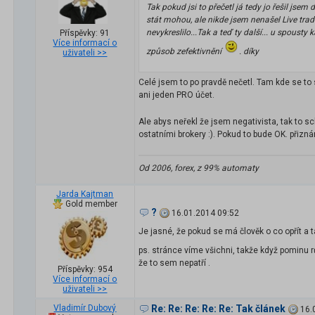
Tak pokud jsi to přečetl já tedy jo řešil jsem
stát mohou, ale nikde jsem nenašel Live trad
nevykreslilo...Tak a teď ty další... u spousty
Příspěvky: 91
Více informací o
způsob zefektivnění
. díky
uživateli >>
Celé jsem to po pravdě nečetl. Tam kde se to
ani jeden PRO účet.
Ale abys neřekl že jsem negativista, tak to 
ostatními brokery :). Pokud to bude OK. při
Od 2006, forex, z 99% automaty
Jarda Kajtman
Gold member
?
16.01.2014 09:52
Je jasné, že pokud se má člověk o co opřít a ta
ps. stránce víme všichni, takže když pominu 
že to sem nepatří .
Příspěvky: 954
Více informací o
uživateli >>
Vladimír Dubový
Re: Re: Re: Re: Re: Tak článek
16.