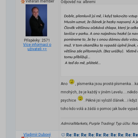
Veteran member
Odpověď na: albremi
Dobře, přemluvil jsi mě, i když takovýto vs
Musím uznat, že článek je hezky napsaný. A je
Člověk většinou očekává chlapa, který je celk
lavičce v parku. A ono najednou hezké (a nav
pomineme to, že by s onou dámou dalo vstoupit
Příspěvky: 2571
Více informací o
muž. V tom okamžiku to vypadá úplně jinak, a
uživateli >>
většina zde přítomných. (Bez urážky).
Včetně 
tomu přibližuji…
A teď do mě, přátelé...
Ano
, písmenka jsou prostě písmenka....kaž
mnohých, že je každý v jiném Levelu.....někdo z
psychice
. Pěkně jsi vyložil článek....i k
toho kdo volá a žádá o pomoc jak bude vypada
AdmiralMarkets, Purple Trading| Typ účtu: Real 
Vladimír Dubový
Re: Re: Re: Re: Re: Re: Re: Re: Re: R