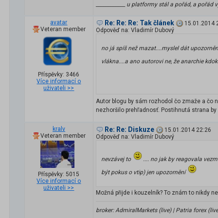
____________ u platformy stál a pořád, a pořád v
avatar
Re: Re: Re: Tak článek
15.01.2014 
Veteran member
Odpověď na: Vladimír Dubový
no já spíš než mazat....myslel dát upozorně
vlákna....a ano autorovi ne, že anarchie kdok
Příspěvky: 3466
Více informací o
uživateli >>
Autor blogu by sám rozhodol čo zmaže a čo nec
nezhoršilo prehľadnosť. Postihnutá strana by 
kralv
Re: Re: Diskuze
15.01.2014 22:26
Veteran member
Odpověď na: Vladimír Dubový
nevzávej to
.... no jak by reagovala ve
být pokus o vtip) jen upozornění
Příspěvky: 5015
Více informací o
uživateli >>
Možná přijde i kouzelník? To znám to nikdy ne
broker: AdmiralMarkets (live) | Patria forex (liv