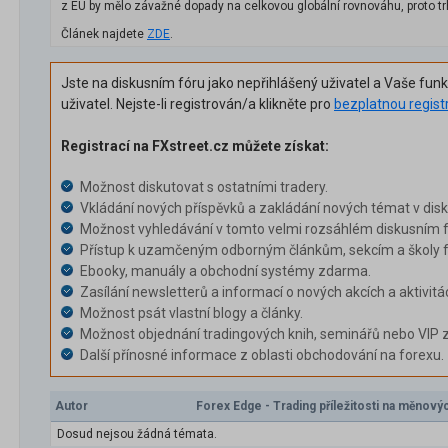
z EU by mělo závažné dopady na celkovou globální rovnováhu, proto tr
Článek najdete
ZDE
.
Jste na diskusním fóru jako nepřihlášený uživatel a Vaše fun
uživatel. Nejste-li registrován/a klikněte pro
bezplatnou regist
Registrací na FXstreet.cz můžete získat:
Možnost diskutovat s ostatními tradery.
Vkládání nových příspěvků a zakládání nových témat v dis
Možnost vyhledávání v tomto velmi rozsáhlém diskusním f
Přístup k uzamčeným odborným článkům, sekcím a školy f
Ebooky, manuály a obchodní systémy zdarma.
Zasílání newsletterů a informací o nových akcích a aktivitá
Možnost psát vlastní blogy a články.
Možnost objednání tradingových knih, seminářů nebo VIP 
Další přínosné informace z oblasti obchodování na forexu.
Autor
Forex Edge - Trading příležitosti na měno
Dosud nejsou žádná témata.