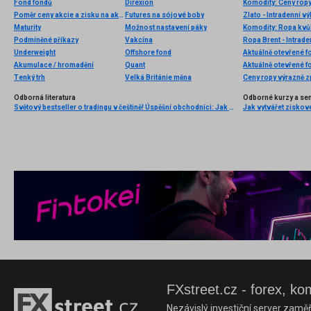
Fond fondů
Direxion
Komodity: Ceny ropy
Poměr ceny akcie a zisku na akcii (Akcie P-E)
Futures na sójové boby
Zlato - Intradenní v
Maturity
Možnost nastavení páky
Komodity: Ropa kvůl
Podmíněné příkazy
Vakcína
Ropa Brent - Intrad
Underweight
Offshore fond
Aktuálně otevřené f
Akumulace / hromadění
Quant
Aktuálně otevřené f
Tenký trh
Velká Británie měna
Ceny ropy výrazně z
Odborná literatura
Odborné kurzy a se
Světový bestseller o tradingu v češtině! Úspěšní obchodníci: Jak běžní lidé porážejí Wall Street v jeho vlastní hře
Jak vytvářet ziskov
FXstreet.cz - forex, ko
Nezávislý investiční server zaměř