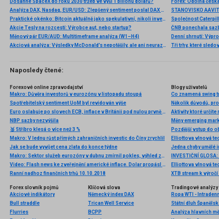
Dosáhne SpaceX do roku 2030 tržeb ve výši 1 bilionu dolarů?
Analýza DAX, Nasdaq, EUR/USD: Zlepšený sentiment poslal DAX na nová maxima
Praktické okénko: Bitcoin aktuálně jako spekulativní, nikoli investiční aktivum
Akcie Tesly na rozcestí: Výrobce aut, nebo startup?
Měnový pár EUR/AUD: Multitimeframe analýza (W1–H4)
Denní shrnutí: Výpro
Akciová analýza: Výsledky McDonald’s nepotěšily, ale ani neurazily. Jakou vizi společnost prezentovala?
Tři trhy, které sledo
Naposledy čtené:
Forexové online zpravodajství
Blogy uživatelů
Makro: Důvěra investorů v eurozónu v listopadu stoupá
Co znamená swing tr
Spotřebitelský sentiment UoM byl revidován výše
Několik důvodů, proč
Euro oslabuje po slovech ECB, inflace v Británii pod nulou prvně od 1960; analýza EUR/CHF, AUD/NZD, USD/CHF
Aktivity ktoré určit
NBP sazby nezvýšila
Měny emerging mark
🥈 Stříbro klesá o více než 3 %
Makro: V lednu růst přímých zahraničních investic do Číny zrychlil
Jak se bude vyvíjet cena zlata do konce týdne
Makro: Sektor služeb eurozóny v dubnu zmírnil pokles, výhled zaznamenal oživení
Video: Flash news ke zveřejnění americké inflace. Dolar propásl další šanci ke zpevnění
Ranní nadhoz finančních trhů 10.10.2018
XTB stream k výročí
Forex slovník pojmů
Klíčová slova
Tradingové analýzy 
Akciové indikátory
Německý index DAX
Ropa WTI - Intraden
Bull straddle
Trican Well Service
Státní dluh Španělsk
Flurries
BCPP
Analýza hlavních m