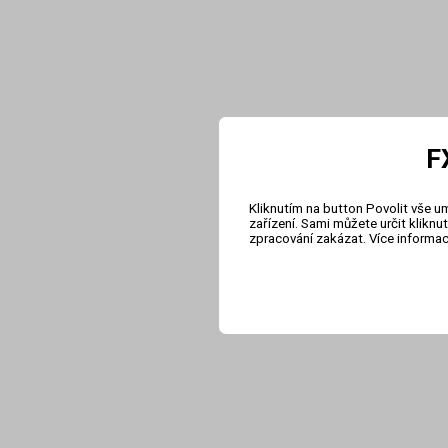
F
Kliknutím na button Povolit vše u
zařízení. Sami můžete určit klikn
zpracování zakázat. Více informa