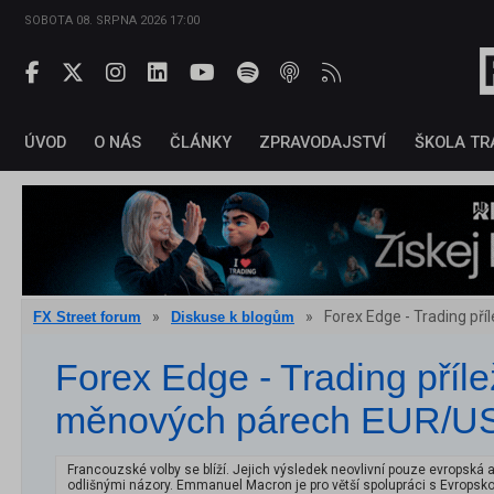
SOBOTA 08. SRPNA 2026 17:00
ÚVOD
O NÁS
ČLÁNKY
ZPRAVODAJSTVÍ
ŠKOLA TR
»
»
Forex Edge - Trading př
FX Street forum
Diskuse k blogům
Forex Edge - Trading přílež
měnových párech EUR/U
Francouzské volby se blíží. Jejich výsledek neovlivní pouze evropská akti
odlišnými názory. Emmanuel Macron je pro větší spolupráci s Evropskou