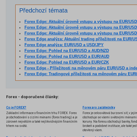
Předchozí témata
Forex Edge: Aktuální úrovně vstupu a výstupu na EUR/USD
Forex Edge: Aktuální úrovně vstupu a výstupu na EUR/US
Forex Edge: Aktuální úrovně vstupu a výstupu na EUR/USD 
Forex Edge analýza: Aktuální trading příležitosti na EUR/USD
Forex Edge analýza: EUR/USD a USD/JPY
Forex Edge: Pohled na EUR/USD a AUD/NZD
Forex Edge: Pohled na EUR/USD a EUR/AUD
Forex Edge: Pohled na EUR/USD a EUR/CZK
Forex Edge - Příležitosti na měnovém páru EUR/USD a inde
Forex Edge: Tradingové příležitosti na měnovém páru EU
Forex - doporučené články:
Co je FOREX?
Forex pro začátečníky
Základní informace o finančním trhu FOREX. Forex
Forex je celosvětová burzovní síť, v jej
je obchodování s cizími měnami (forex trading) a je
obchoduje se všemi světovými měnami,
zároveň největším a také nejlikvidnějším finančním
koruny. Na forexu obchodují banky, fondy
trhem na světě.
brokeři a podobné instituce, ale také jedn
otevřený všem.