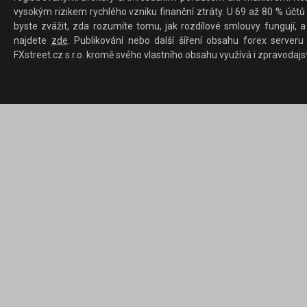
vysokým rizikem rychlého vzniku finanční ztráty. U 69 až 80 % účtů 
byste zvážit, zda rozumíte tomu, jak rozdílové smlouvy fungují, a
najdete
zde
. Publikování nebo další šíření obsahu forex serveru
FXstreet.cz s.r.o. kromě svého vlastního obsahu využívá i zpravodajs