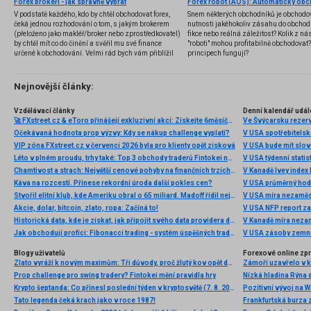
Forex brokeři - jak správně vybrat
V podstatě každého, kdo by chtěl obchodovat forex,
Snem některých obchodníků je obchodo
čeká jednou rozhodování o tom, s jakým brokerem
nutnosti jakéhokoliv zásahu do obchod
(přeloženo jako makléř/broker nebo zprostředkovatel)
fikce nebo reálná záležitost? Kolik z nás
by chtěl mít co do činění a svěřil mu své finance
"roboti" mohou profitabilně obchodovat
určené k obchodování. Velmi rád bych vám přiblížil
principech fungují?
problematiku výběru brokera, rozdíl mezi
jednotlivými typy brokerů a v neposlední řadě uvedu
několik příkladů nejznámějších z nich.
Nejnovější články:
Vzdělávací články
Denní kalendář udál
🚀 FXstreet.cz & eToro přinášejí exkluzivní akci: Získejte 6měsíční členství ve VIP zóně ZDARMA
Ve Švýcarsku rezer
Očekávaná hodnota prop výzvy: Kdy se nákup challenge vyplatí?
V USA spotřebitelsk
VIP zóna FXstreet.cz v červenci 2026 byla pro klienty opět zisková
V USA bude mít slo
Léto v plném proudu, trhy také: Top 3 obchody traderů Fintokei na indexech a zlatě
V USA týdenní statist
Chamtivost a strach: Největší cenové pohyby na finančních trzích (červenec 2026)
V Kanadě Ivey index
Káva na rozcestí. Přinese rekordní úroda další pokles cen?
V USA průměrný hod
Stvořil elitní klub, kde Ameriku obral o 65 miliard. Madoff řídil největší Ponzi dějin
V USA míra nezaměs
Akcie, dolar, bitcoin, zlato, ropa: Začíná to!
V USA NFP report z
Historická data, kde je získat, jak připojit svého data providera do MultiCharts a proč je budeme potřebovat? (4. díl)
V Kanadě míra neza
Jak obchodují profíci: Fibonacci trading - systém úspěšných traderů
V USA zásoby zemní
Blogy uživatelů
Forexové online zp
Zlato vyráží k novým maximům: Tři důvody, proč žlutý kov opět dominuje
Prop challenge pro swing tradery? Fintokei mění pravidla hry
Nízká hladina Rýna 
Krypto šeptanda: Co přinesl poslední týden v kryptosvětě (7. 8. 2026)
Pozitivní vývoj na Wa
Tato legenda čeká krach jako v roce 1987!
Frankfurtská burza 