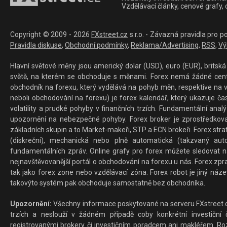
Vzdělávací články, cenové grafy,
Copyright © 2009 - 2026
FXstreet.cz
s.r.o. - Závazná pravidla pro p
Pravidla diskuse
,
Obchodní podmínky
,
Reklama/Advertising
,
RSS
,
Vý
Hlavní světové měny jsou americký dolar (USD), euro (EUR), britská 
světě, na kterém se obchoduje s měnami. Forex nemá žádné centrál
obchodník na forexu, který vydělává na pohyb měn, respektive na v
neboli obchodování na forexu) je forex kalendář, který ukazuje č
volatility a prudké pohyby v finančních trzích. Fundamentální ana
upozornění na nebezpečné pohyby. Forex broker je zprostředkov
základních skupin a to Market-makeři, STP a ECN brokeři. Forex stra
(diskreční), mechanická nebo plně automatická (takzvaný aut
fundamentálních zpráv. Online grafy pro forex můžete sledovat na 
nejnavštěvovanější portál o obchodování na forexu u nás. Forex zprav
tak jako forex zone nebo vzdělávací zóna. Forex robot je jiný náz
takovýto systém pak obchoduje samostatně bez obchodníka.
Upozornění:
Všechny informace poskytované na serveru FXstreet.cz
trzích a neslouží v žádném případě coby konkrétní investiční č
registrovanými brokery či investičním poradcem ani makléřem. Rozd