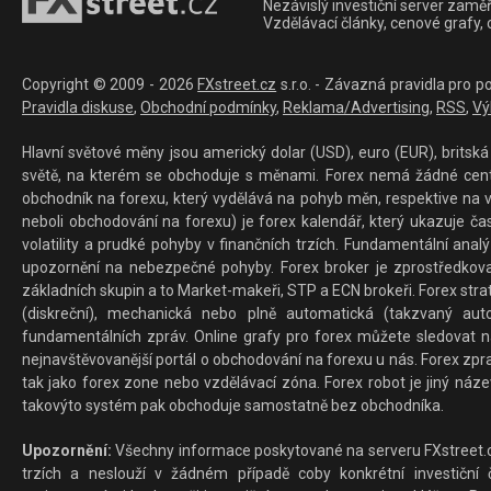
Nezávislý investiční server zaměř
Vzdělávací články, cenové grafy,
Copyright © 2009 - 2026
FXstreet.cz
s.r.o. - Závazná pravidla pro p
Pravidla diskuse
,
Obchodní podmínky
,
Reklama/Advertising
,
RSS
,
Vý
Hlavní světové měny jsou americký dolar (USD), euro (EUR), britská 
světě, na kterém se obchoduje s měnami. Forex nemá žádné centrál
obchodník na forexu, který vydělává na pohyb měn, respektive na v
neboli obchodování na forexu) je forex kalendář, který ukazuje č
volatility a prudké pohyby v finančních trzích. Fundamentální ana
upozornění na nebezpečné pohyby. Forex broker je zprostředkov
základních skupin a to Market-makeři, STP a ECN brokeři. Forex stra
(diskreční), mechanická nebo plně automatická (takzvaný aut
fundamentálních zpráv. Online grafy pro forex můžete sledovat na 
nejnavštěvovanější portál o obchodování na forexu u nás. Forex zprav
tak jako forex zone nebo vzdělávací zóna. Forex robot je jiný náz
takovýto systém pak obchoduje samostatně bez obchodníka.
Upozornění:
Všechny informace poskytované na serveru FXstreet.cz
trzích a neslouží v žádném případě coby konkrétní investiční č