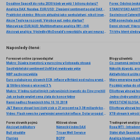
Dosáhne SpaceX do roku 2030 tržeb ve výši 1 bilionu dolarů?
Analýza DAX, Nasdaq, EUR/USD: Zlepšený sentiment poslal DAX na nová maxima
Praktické okénko: Bitcoin aktuálně jako spekulativní, nikoli investiční aktivum
Akcie Tesly na rozcestí: Výrobce aut, nebo startup?
Měnový pár EUR/AUD: Multitimeframe analýza (W1–H4)
Denní shrnutí: Výpro
Akciová analýza: Výsledky McDonald’s nepotěšily, ale ani neurazily. Jakou vizi společnost prezentovala?
Tři trhy, které sledo
Naposledy čtené:
Forexové online zpravodajství
Blogy uživatelů
Makro: Důvěra investorů v eurozónu v listopadu stoupá
Co znamená swing tr
Spotřebitelský sentiment UoM byl revidován výše
Několik důvodů, proč
NBP sazby nezvýšila
Aktivity ktoré určit
Euro oslabuje po slovech ECB, inflace v Británii pod nulou prvně od 1960; analýza EUR/CHF, AUD/NZD, USD/CHF
Měny emerging mark
🥈 Stříbro klesá o více než 3 %
Makro: V lednu růst přímých zahraničních investic do Číny zrychlil
Jak se bude vyvíjet cena zlata do konce týdne
Ranní nadhoz finančních trhů 10.10.2018
J&T Bance stoupl loni čistý zisk o 21 procent na 3,38 miliardy korun
Video: Flash news ke zveřejnění americké inflace. Dolar propásl další šanci ke zpevnění
XTB stream k výročí
Forex slovník pojmů
Klíčová slova
Tradingové analýzy 
Akciové indikátory
Německý index DAX
Ropa WTI - Intraden
Bull straddle
Trican Well Service
Státní dluh Španělsk
Flurries
BCPP
Analýza hlavních m