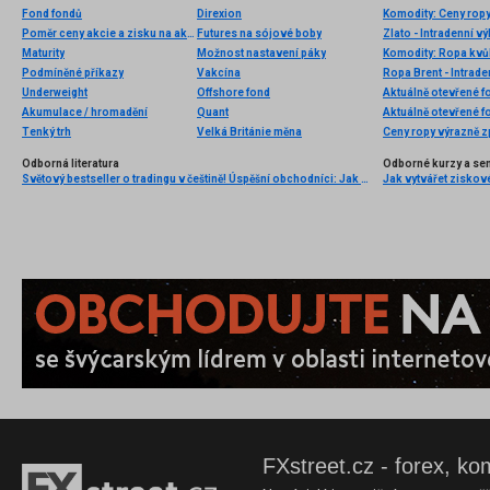
Fond fondů
Direxion
Komodity: Ceny ropy
Poměr ceny akcie a zisku na akcii (Akcie P-E)
Futures na sójové boby
Zlato - Intradenní v
Maturity
Možnost nastavení páky
Komodity: Ropa kvůl
Podmíněné příkazy
Vakcína
Ropa Brent - Intrad
Underweight
Offshore fond
Aktuálně otevřené f
Akumulace / hromadění
Quant
Aktuálně otevřené f
Tenký trh
Velká Británie měna
Ceny ropy výrazně z
Odborná literatura
Odborné kurzy a se
Světový bestseller o tradingu v češtině! Úspěšní obchodníci: Jak běžní lidé porážejí Wall Street v jeho vlastní hře
Jak vytvářet ziskov
FXstreet.cz - forex, ko