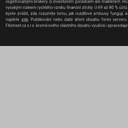
registrovanými brokery či investičním poradcem ani makléřem. Rozd
vysokým rizikem rychlého vzniku finanční ztráty. U 69 až 80 % účtů 
byste zvážit, zda rozumíte tomu, jak rozdílové smlouvy fungují, a
najdete
zde
. Publikování nebo další šíření obsahu forex serveru
FXstreet.cz s.r.o. kromě svého vlastního obsahu využívá i zpravodajs