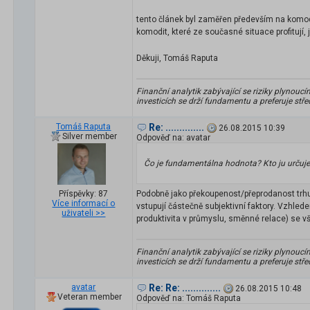
tento článek byl zaměřen především na komodi
komodit, které ze současné situace profitují, 
Děkuji, Tomáš Raputa
Finanční analytik zabývající se riziky plynouc
investicích se drží fundamentu a preferuje stř
Tomáš Raputa
Re: ..............
26.08.2015 10:39
Silver member
Odpověď na: avatar
Čo je fundamentálna hodnota? Kto ju určuj
Podobně jako překoupenost/přeprodanost trhu 
Příspěvky: 87
Více informací o
vstupují částečně subjektivní faktory. Vzhle
uživateli >>
produktivita v průmyslu, směnné relace) se v
Finanční analytik zabývající se riziky plynouc
investicích se drží fundamentu a preferuje stř
avatar
Re: Re: ..............
26.08.2015 10:48
Veteran member
Odpověď na: Tomáš Raputa