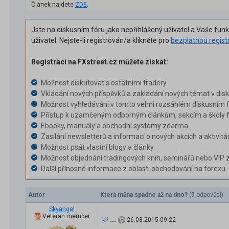
Článek najdete
ZDE
.
Jste na diskusním fóru jako nepřihlášený uživatel a Vaše fun
uživatel. Nejste-li registrován/a klikněte pro
bezplatnou regist
Registrací na FXstreet.cz můžete získat:
Možnost diskutovat s ostatními tradery.
Vkládání nových příspěvků a zakládání nových témat v dis
Možnost vyhledávání v tomto velmi rozsáhlém diskusním f
Přístup k uzamčeným odborným článkům, sekcím a školy f
Ebooky, manuály a obchodní systémy zdarma.
Zasílání newsletterů a informací o nových akcích a aktivitá
Možnost psát vlastní blogy a články.
Možnost objednání tradingových knih, seminářů nebo VIP 
Další přínosné informace z oblasti obchodování na forexu.
Autor
Která měna spadne až na dno?
(9 odpovědí)
Skyangel
Veteran member
...
26.08.2015 09:22