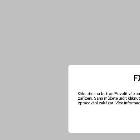
F
Kliknutím na button Povolit vše u
zařízení. Sami můžete určit klikn
zpracování zakázat. Více informa