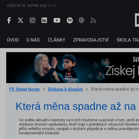
SOBOTA 08. SRPNA 2026 17:11
ÚVOD
O NÁS
ČLÁNKY
ZPRAVODAJSTVÍ
ŠKOLA TR
»
»
Která měna spadne až n
FX Street forum
Diskuse k blogům
Která měna spadne až na
Ve světle aktuální nejistoty na trzích můžeme uvažovat o tom, jestli
stádové chování spekulantů, kteří mají v podobných situacích tendenci
příliš velkého smyslu, naopak v druhém případě je s velkou pravděpod
fundamentální hodnotě.