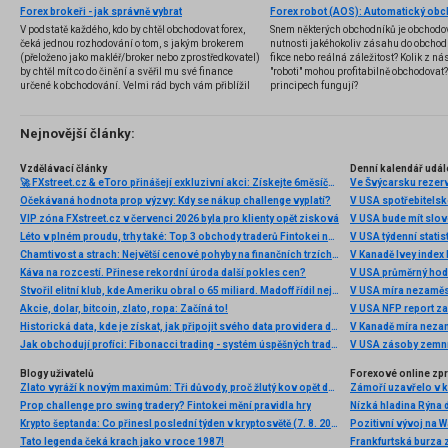
Forex brokeři - jak správně vybrat
V podstatě každého, kdo by chtěl obchodovat forex,
Snem některých obchodníků je obchodo
čeká jednou rozhodování o tom, s jakým brokerem
nutnosti jakéhokoliv zásahu do obchod
(přeloženo jako makléř/broker nebo zprostředkovatel)
fikce nebo reálná záležitost? Kolik z nás
by chtěl mít co do činění a svěřil mu své finance
"roboti" mohou profitabilně obchodovat
určené k obchodování. Velmi rád bych vám přiblížil
principech fungují?
problematiku výběru brokera, rozdíl mezi
jednotlivými typy brokerů a v neposlední řadě uvedu
několik příkladů nejznámějších z nich.
Nejnovější články:
Vzdělávací články
Denní kalendář udál
🚀 FXstreet.cz & eToro přinášejí exkluzivní akci: Získejte 6měsíční členství ve VIP zóně ZDARMA
Ve Švýcarsku rezer
Očekávaná hodnota prop výzvy: Kdy se nákup challenge vyplatí?
V USA spotřebitelsk
VIP zóna FXstreet.cz v červenci 2026 byla pro klienty opět zisková
V USA bude mít slo
Léto v plném proudu, trhy také: Top 3 obchody traderů Fintokei na indexech a zlatě
V USA týdenní statist
Chamtivost a strach: Největší cenové pohyby na finančních trzích (červenec 2026)
V Kanadě Ivey index
Káva na rozcestí. Přinese rekordní úroda další pokles cen?
V USA průměrný hod
Stvořil elitní klub, kde Ameriku obral o 65 miliard. Madoff řídil největší Ponzi dějin
V USA míra nezaměs
Akcie, dolar, bitcoin, zlato, ropa: Začíná to!
V USA NFP report z
Historická data, kde je získat, jak připojit svého data providera do MultiCharts a proč je budeme potřebovat? (4. díl)
V Kanadě míra neza
Jak obchodují profíci: Fibonacci trading - systém úspěšných traderů
V USA zásoby zemní
Blogy uživatelů
Forexové online zp
Zlato vyráží k novým maximům: Tři důvody, proč žlutý kov opět dominuje
Prop challenge pro swing tradery? Fintokei mění pravidla hry
Nízká hladina Rýna 
Krypto šeptanda: Co přinesl poslední týden v kryptosvětě (7. 8. 2026)
Pozitivní vývoj na Wa
Tato legenda čeká krach jako v roce 1987!
Frankfurtská burza 