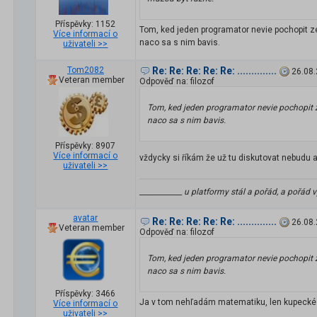
Příspěvky: 1152
Tom, ked jeden programator nevie pochopit ze
Více informací o
naco sa s nim bavis.
uživateli >>
Tom2082
Re: Re: Re: Re: Re: ..............
26.08.
Veteran member
Odpověď na: filozof
Tom, ked jeden programator nevie pochopit z
naco sa s nim bavis.
Příspěvky: 8907
Více informací o
vždycky si říkám že už tu diskutovat nebudu 
uživateli >>
____________ u platformy stál a pořád, a pořád v
avatar
Re: Re: Re: Re: Re: ..............
26.08.
Veteran member
Odpověď na: filozof
Tom, ked jeden programator nevie pochopit z
naco sa s nim bavis.
Příspěvky: 3466
Ja v tom nehľadám matematiku, len kupecké 
Více informací o
uživateli >>