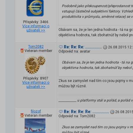
Podobně jako překoupenost/přeprodanost trh
vstupují částečně subjektivní faktory. Vzhl
produktivita v průmyslu, směnné relace) se
Příspěvky: 3466
Více informací o
Obávam sa, že je len jedna hodnota - tá na g
uživateli >>
objektívna hodnota, tak zbohatnúť by nebol p
Tom2082
Re: Re: Re: ..............
26.08.2015 12:
Veteran member
Odpověď na: avatar
Obávam sa, že je len jedna hodnota - tá na 
objektívna hodnota, tak zbohatnúť by nebol
Příspěvky: 8907
Zkus se zamyslet nad tím co jsou pojmy v mat
Více informací o
můžou být různé.
uživateli >>
____________ u platformy stál a pořád, a pořád v
filozof
Re: Re: Re: Re: ..............
26.08.2015
Veteran member
Odpověď na: Tom2082
Zkus se zamyslet nad tím co jsou pojmy v ma
můžou být různé.