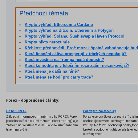
Předchozí témata
Krypto výhľad: Ethereum a Cardano
Krypto výhľad na Bitcoin, Ethereum a Polygon
Krypto výhľad: Solana, Sushiswap a Haven Protocol
Kryptu nikto nerozumie
Křehkost předpovědí: Proč mozek špatně vyhodnocuje bu
Která finanční aktiva prosperují z iráckých nepokojů?
Která investice na Trumpa nedá dopustit?
Která komodita je v letošním roce zatím nejziskovější?
Která měna je další na ráně?
Která měna se hodí pro carry trade?
Forex - doporučené články:
Co je FOREX?
Forex pro začátečníky
Základní informace o finančním trhu FOREX. Forex
Forex je celosvětová burzovní síť, v jej
je obchodování s cizími měnami (forex trading) a je
obchoduje se všemi světovými měnami,
zároveň největším a také nejlikvidnějším finančním
koruny. Na forexu obchodují banky, fondy
trhem na světě.
brokeři a podobné instituce, ale také jedn
otevřený všem.