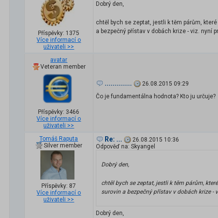
Dobrý den,
chtěl bych se zeptat, jestli k těm párům, kter
a bezpečný přístav v dobách krize - viz. nyní p
Příspěvky: 1375
Více informací o
uživateli >>
avatar
Veteran member
..............
26.08.2015 09:29
Čo je fundamentálna hodnota? Kto ju určuje?
Příspěvky: 3466
Více informací o
uživateli >>
Tomáš Raputa
Re: ...
26.08.2015 10:36
Silver member
Odpověď na: Skyangel
Dobrý den,
chtěl bych se zeptat, jestli k těm párům, kte
Příspěvky: 87
surovin a bezpečný přístav v dobách krize - v
Více informací o
uživateli >>
Dobrý den,