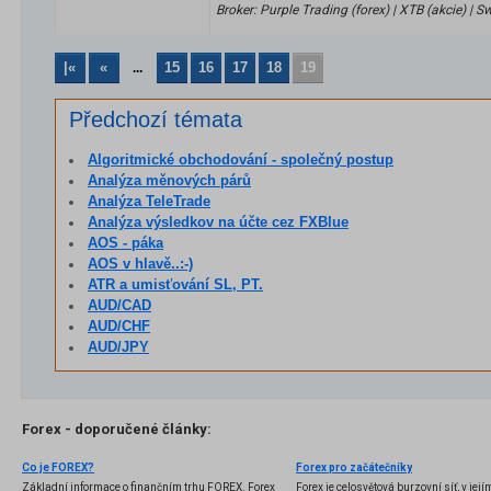
Broker: Purple Trading (forex) | XTB (akcie) |
|«
«
15
16
17
18
19
...
Předchozí témata
Algoritmické obchodování - společný postup
Analýza měnových párů
Analýza TeleTrade
Analýza výsledkov na účte cez FXBlue
AOS - páka
AOS v hlavě..:-)
ATR a umisťování SL, PT.
AUD/CAD
AUD/CHF
AUD/JPY
Forex - doporučené články:
Co je FOREX?
Forex pro začátečníky
Základní informace o finančním trhu FOREX. Forex
Forex je celosvětová burzovní síť, v jej