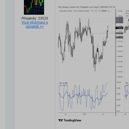
Příspěvky: 23525
Více informací o
uživateli >>