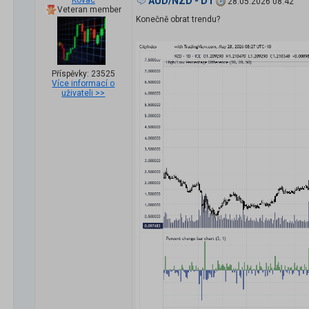
Kovac
AUD/NZD - D1
28.05.2026 08:42
Veteran member
Konečně obrat trendu?
Příspěvky: 23525
Více informací o
uživateli >>