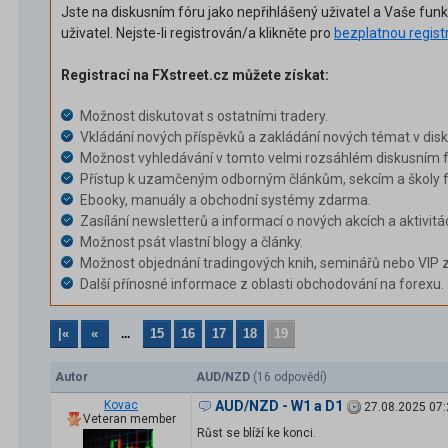
Jste na diskusním fóru jako nepřihlášený uživatel a Vaše fun
uživatel. Nejste-li registrován/a klikněte pro
bezplatnou regist
Registrací na FXstreet.cz můžete získat:
Možnost diskutovat s ostatními tradery.
Vkládání nových příspěvků a zakládání nových témat v dis
Možnost vyhledávání v tomto velmi rozsáhlém diskusním f
Přístup k uzamčeným odborným článkům, sekcím a školy f
Ebooky, manuály a obchodní systémy zdarma.
Zasílání newsletterů a informací o nových akcích a aktivitá
Možnost psát vlastní blogy a články.
Možnost objednání tradingových knih, seminářů nebo VIP 
Další přínosné informace z oblasti obchodování na forexu.
|«
«
15
16
17
18
19
...
Autor
AUD/NZD
(16 odpovědí)
Kovac
AUD/NZD - W1 a D1
27.08.2025 07:
Veteran member
Růst se blíží ke konci.