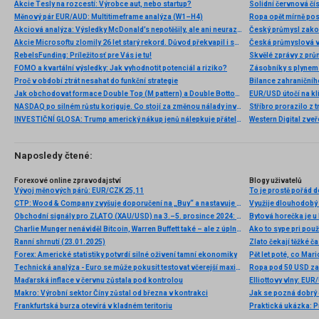
Akcie Tesly na rozcestí: Výrobce aut, nebo startup?
Solidní červnová čí
Měnový pár EUR/AUD: Multitimeframe analýza (W1–H4)
Ropa opět mírně posi
Akciová analýza: Výsledky McDonald’s nepotěšily, ale ani neurazily. Jakou vizi společnost prezentovala?
Český průmysl zakonč
Akcie Microsoftu zlomily 26 let starý rekord. Důvod překvapil i samotné investory
RebelsFunding: Príležitosť pre Vás je tu!
Skvělé zprávy z prů
FOMO a kvartální výsledky: Jak vyhodnotit potenciál a riziko?
Proč v období ztrát nesahat do funkční strategie
Jak obchodovat formace Double Top (M pattern) a Double Bottom (W pattern)
EUR/USD útočí na kl
NASDAQ po silném růstu koriguje. Co stojí za změnou nálady investorů?
Stříbro prorazilo z 
INVESTIČNÍ GLOSA: Trump americký nákup jenů nálepkuje přátelstvím. Pravda je jinde
Naposledy čtené:
Forexové online zpravodajství
Blogy uživatelů
Vývoj měnových párů: EUR/CZK 25,11
To je prostě pořád 
CTP: Wood & Company zvyšuje doporučení na „Buy“ a nastavuje cílovou cenu na 18,9 EUR
Využije dlouhodobý 
Obchodní signály pro ZLATO (XAU/USD) na 3.–5. prosince 2024: nakupujte nad 2 640 USD (21 SMA – gap)
Bytová horečka je u
Charlie Munger nenáviděl Bitcoin, Warren Buffett také – ale z úplně jiných důvodů
Ako to sype pri použ
Ranní shrnutí (23.01.2025)
Zlato čekají těžké č
Forex: Americké statistiky potvrdí silné oživení tamní ekonomiky
Pět let poté, co Ma
Technická analýza - Euro se může pokusit testovat včerejší maxima
Ropa pod 50 USD zač
Maďarská inflace v červnu zůstala pod kontrolou
Makro: Výrobní sektor Číny zůstal od března v kontrakci
Jak se pozná dobrý
Frankfurtská burza otevírá v kladném teritoriu
Praktická ukázka: P