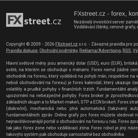
FXstreet.cz - forex, ko
Nezávislý investiční server zaměř
Vzdělávací články, cenové grafy,
Copyright © 2009 - 2026
FXstreet.cz
s.r.o. - Závazná pravidla pro p
Pravidla diskuse
,
Obchodní podmínky
,
Reklama/Advertising
,
RSS
,
Vý
Hlavní světové měny jsou americký dolar (USD), euro (EUR), britská 
světě, na kterém se obchoduje s měnami. Forex nemá žádné centrál
obchodník na forexu, který vydělává na pohyb měn, respektive na v
neboli obchodování na forexu) je forex kalendář, který ukazuje č
volatility a prudké pohyby v finančních trzích. Fundamentální ana
upozornění na nebezpečné pohyby. Forex broker je zprostředkov
základních skupin a to Market-makeři, STP a ECN brokeři. Forex stra
(diskreční), mechanická nebo plně automatická (takzvaný aut
fundamentálních zpráv. Online grafy pro forex můžete sledovat na 
nejnavštěvovanější portál o obchodování na forexu u nás. Forex zprav
tak jako forex zone nebo vzdělávací zóna. Forex robot je jiný náz
takovýto systém pak obchoduje samostatně bez obchodníka.