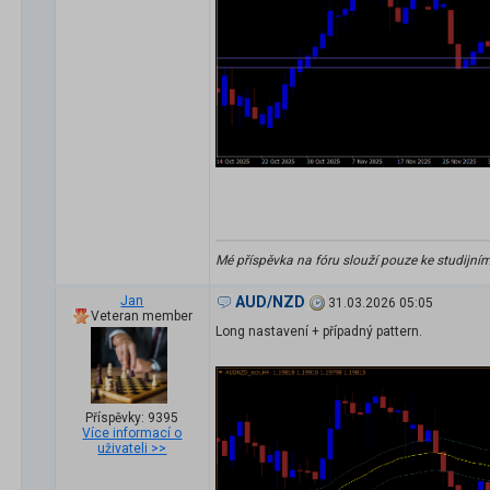
Mé příspěvka na fóru slouží pouze ke studijní
Jan
AUD/NZD
31.03.2026 05:05
Veteran member
Long nastavení + případný pattern.
Příspěvky: 9395
Více informací o
uživateli >>