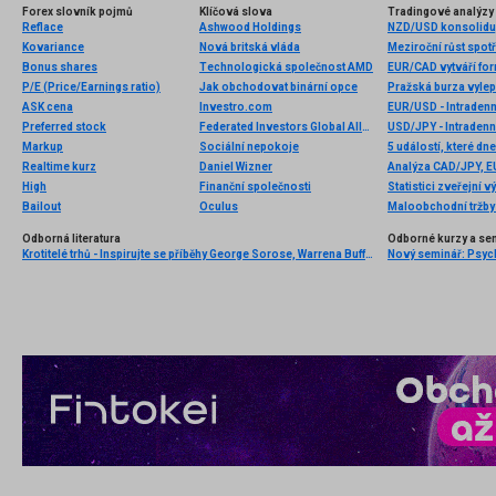
Forex slovník pojmů
Klíčová slova
Tradingové analýzy 
Reflace
Ashwood Holdings
NZD/USD konsoliduje
Kovariance
Nová britská vláda
Bonus shares
Technologická společnost AMD
P/E (Price/Earnings ratio)
Jak obchodovat binární opce
ASK cena
Investro.com
EUR/USD - Intradenn
Preferred stock
Federated Investors Global Allocation Fund
USD/JPY - Intradenn
Markup
Sociální nepokoje
5 událostí, které dn
Realtime kurz
Daniel Wizner
Analýza CAD/JPY, 
High
Finanční společnosti
Bailout
Oculus
Odborná literatura
Odborné kurzy a se
Krotitelé trhů - Inspirujte se příběhy George Sorose, Warrena Buffetta a Paula Volckera