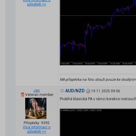
Více informací o
uživateli >>
Mé příspěvka na fóru slouží pouze ke studijní
Jan
AUD/NZD
19.11.2025 09:06
Veteran member
Probíhá klasická PA v rámci korekce rostoucí
Příspěvky: 9395
Více informací o
uživateli >>