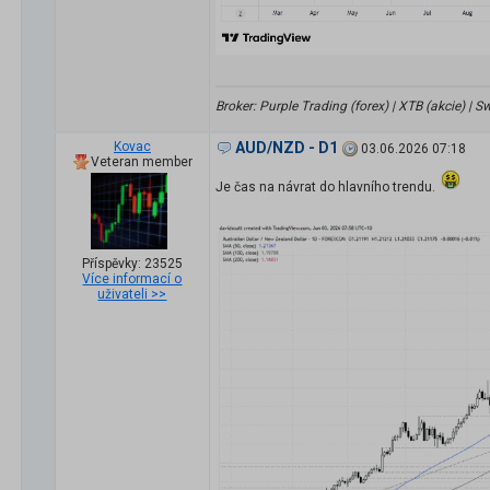
Broker: Purple Trading (forex) | XTB (akcie) |
Kovac
AUD/NZD - D1
03.06.2026 07:18
Veteran member
Je čas na návrat do hlavního trendu.
Příspěvky: 23525
Více informací o
uživateli >>