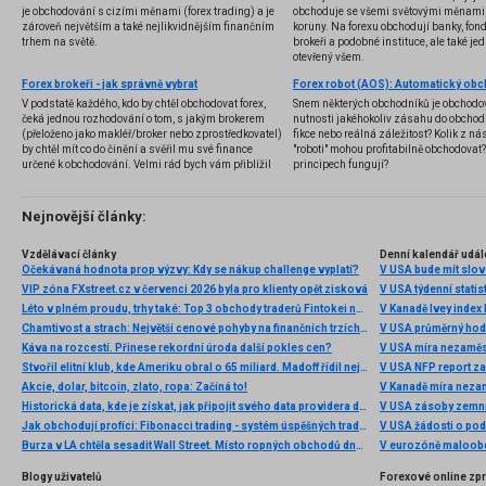
je obchodování s cizími měnami (forex trading) a je
obchoduje se všemi světovými měnami,
zároveň největším a také nejlikvidnějším finančním
koruny. Na forexu obchodují banky, fondy
trhem na světě.
brokeři a podobné instituce, ale také jedn
otevřený všem.
Forex brokeři - jak správně vybrat
V podstatě každého, kdo by chtěl obchodovat forex,
Snem některých obchodníků je obchodo
čeká jednou rozhodování o tom, s jakým brokerem
nutnosti jakéhokoliv zásahu do obchod
(přeloženo jako makléř/broker nebo zprostředkovatel)
fikce nebo reálná záležitost? Kolik z nás
by chtěl mít co do činění a svěřil mu své finance
"roboti" mohou profitabilně obchodovat
určené k obchodování. Velmi rád bych vám přiblížil
principech fungují?
problematiku výběru brokera, rozdíl mezi
jednotlivými typy brokerů a v neposlední řadě uvedu
několik příkladů nejznámějších z nich.
Nejnovější články:
Vzdělávací články
Denní kalendář udál
Očekávaná hodnota prop výzvy: Kdy se nákup challenge vyplatí?
V USA bude mít slo
VIP zóna FXstreet.cz v červenci 2026 byla pro klienty opět zisková
V USA týdenní statist
Léto v plném proudu, trhy také: Top 3 obchody traderů Fintokei na indexech a zlatě
V Kanadě Ivey index
Chamtivost a strach: Největší cenové pohyby na finančních trzích (červenec 2026)
V USA průměrný hod
Káva na rozcestí. Přinese rekordní úroda další pokles cen?
V USA míra nezaměs
Stvořil elitní klub, kde Ameriku obral o 65 miliard. Madoff řídil největší Ponzi dějin
V USA NFP report z
Akcie, dolar, bitcoin, zlato, ropa: Začíná to!
V Kanadě míra neza
Historická data, kde je získat, jak připojit svého data providera do MultiCharts a proč je budeme potřebovat? (4. díl)
V USA zásoby zemní
Jak obchodují profíci: Fibonacci trading - systém úspěšných traderů
V USA žádosti o po
Burza v LA chtěla sesadit Wall Street. Místo ropných obchodů dnes místem duní basy
V eurozóně maloobc
Blogy uživatelů
Forexové online zp