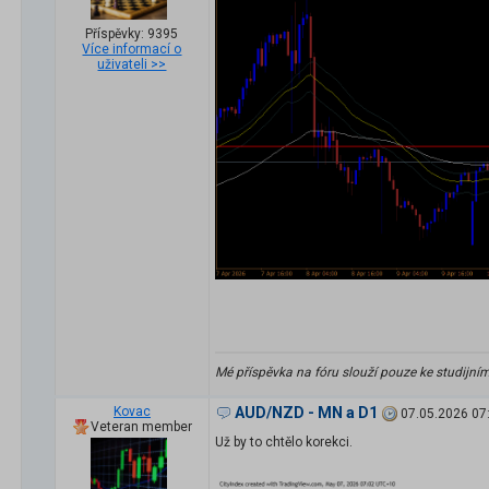
Příspěvky: 9395
Více informací o
uživateli >>
Mé příspěvka na fóru slouží pouze ke studijní
Kovac
AUD/NZD - MN a D1
07.05.2026 07
Veteran member
Už by to chtělo korekci.