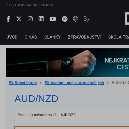
ČTVRTEK 06. SRPNA 2026 10:32
ÚVOD
O NÁS
ČLÁNKY
ZPRAVODAJSTVÍ
ŠKOLA TR
»
»
AUD/NZ
FX Street forum
FX trading - ptejte se pokročilých
AUD/NZD
Diskuze k měnovému páru AUD/NZD.