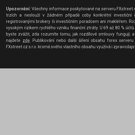
Upozornění:
Všechny informace poskytované na serveru FXstreet.cz
trzích a neslouží v žádném případě coby konkrétní investiční č
registrovanými brokery či investičním poradcem ani makléřem. Rozd
vysokým rizikem rychlého vzniku finanční ztráty. U 69 až 80 % účtů 
byste zvážit, zda rozumíte tomu, jak rozdílové smlouvy fungují, a
najdete
zde
. Publikování nebo další šíření obsahu forex serveru
FXstreet.cz s.r.o. kromě svého vlastního obsahu využívá i zpravodajs