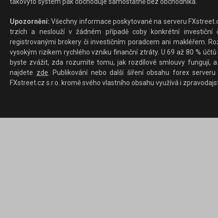
takovýto systém pak obchoduje samostatně bez obchodníka.
Upozornění:
Všechny informace poskytované na serveru FXstreet.cz
trzích a neslouží v žádném případě coby konkrétní investiční č
registrovanými brokery či investičním poradcem ani makléřem. Rozd
vysokým rizikem rychlého vzniku finanční ztráty. U 69 až 80 % účtů 
byste zvážit, zda rozumíte tomu, jak rozdílové smlouvy fungují, a
najdete
zde
. Publikování nebo další šíření obsahu forex serveru
FXstreet.cz s.r.o. kromě svého vlastního obsahu využívá i zpravodajs