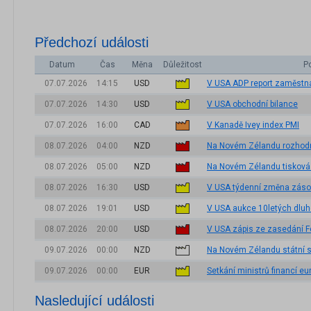
Předchozí události
Datum
Čas
Měna
Důležitost
P
07.07.2026
14:15
USD
V USA ADP report zaměstn
07.07.2026
14:30
USD
V USA obchodní bilance
07.07.2026
16:00
CAD
V Kanadě Ivey index PMI
08.07.2026
04:00
NZD
Na Novém Zélandu rozhodn
08.07.2026
05:00
NZD
Na Novém Zélandu tisková
08.07.2026
16:30
USD
V USA týdenní změna záso
08.07.2026
19:01
USD
V USA aukce 10letých dluh
08.07.2026
20:00
USD
V USA zápis ze zasedání 
09.07.2026
00:00
NZD
Na Novém Zélandu státní 
09.07.2026
00:00
EUR
Setkání ministrů financí e
Nasledující události