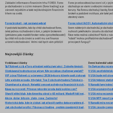
Základní informace o finančním trhu FOREX. Forex
Forex je celosvětová burzovní síť, v jej
je obchodování s cizími měnami (forex trading) a je
obchoduje se všemi světovými měnami,
zároveň největším a také nejlikvidnějším finančním
koruny. Na forexu obchodují banky, fondy
trhem na světě.
brokeři a podobné instituce, ale také jedn
otevřený všem.
Forex brokeři - jak správně vybrat
V podstatě každého, kdo by chtěl obchodovat forex,
Snem některých obchodníků je obchodo
čeká jednou rozhodování o tom, s jakým brokerem
nutnosti jakéhokoliv zásahu do obchod
(přeloženo jako makléř/broker nebo zprostředkovatel)
fikce nebo reálná záležitost? Kolik z nás
by chtěl mít co do činění a svěřil mu své finance
"roboti" mohou profitabilně obchodovat
určené k obchodování. Velmi rád bych vám přiblížil
principech fungují?
problematiku výběru brokera, rozdíl mezi
jednotlivými typy brokerů a v neposlední řadě uvedu
několik příkladů nejznámějších z nich.
Nejnovější články:
Vzdělávací články
Denní kalendář udál
🚀 FXstreet.cz & eToro přinášejí exkluzivní akci: Získejte 6měsíční členství ve VIP zóně ZDARMA
Ve Švýcarsku rezer
Očekávaná hodnota prop výzvy: Kdy se nákup challenge vyplatí?
V USA spotřebitelsk
VIP zóna FXstreet.cz v červenci 2026 byla pro klienty opět zisková
V USA bude mít slo
Léto v plném proudu, trhy také: Top 3 obchody traderů Fintokei na indexech a zlatě
V USA týdenní statist
Chamtivost a strach: Největší cenové pohyby na finančních trzích (červenec 2026)
V Kanadě Ivey index
Káva na rozcestí. Přinese rekordní úroda další pokles cen?
V USA průměrný hod
Stvořil elitní klub, kde Ameriku obral o 65 miliard. Madoff řídil největší Ponzi dějin
V USA míra nezaměs
Akcie, dolar, bitcoin, zlato, ropa: Začíná to!
V USA NFP report z
Historická data, kde je získat, jak připojit svého data providera do MultiCharts a proč je budeme potřebovat? (4. díl)
V Kanadě míra neza
Jak obchodují profíci: Fibonacci trading - systém úspěšných traderů
V USA zásoby zemní