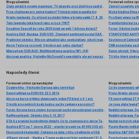
Blogy uživatelů
Forexové online zp
Zlato vyráží k novým maximům: Tři důvody, proč žlutý kov opět dominuje
Prop challenge pro swing tradery? Fintokei mění pravidla hry
Nízká hladina Rýna 
Krypto šeptanda: Co přinesl poslední týden v kryptosvětě (7. 8. 2026)
Pozitivní vývoj na Wa
Tato legenda čeká krach jako v roce 1987!
Frankfurtská burza 
Dosáhne SpaceX do roku 2030 tržeb ve výši 1 bilionu dolarů?
Analýza DAX, Nasdaq, EUR/USD: Zlepšený sentiment poslal DAX na nová maxima
Praktické okénko: Bitcoin aktuálně jako spekulativní, nikoli investiční aktivum
Akcie Tesly na rozcestí: Výrobce aut, nebo startup?
Měnový pár EUR/AUD: Multitimeframe analýza (W1–H4)
Denní shrnutí: Výpro
Akciová analýza: Výsledky McDonald’s nepotěšily, ale ani neurazily. Jakou vizi společnost prezentovala?
Tři trhy, které sledo
Naposledy čtené:
Forexové online zpravodajství
Blogy uživatelů
Ozvěny trhu - Východní Evropa jako černý kůň
Denný výhľad na EURUSD 22.3.2016
Prečo Krypto skončí
Akcie na burze v týdnu stagnovaly, index PX klesl o 0,1 pct.
FX ranný výhľad 27.
O kolik procentních bodů budou sazby zvýšeny v prosinci?
Je ropa stále levná?
Forex: Koruna beze změny, korunové sazby ale pokračují v poklesu
Nedělní příprava: D
Raiffeisenbank: Okénko trhu 3.10.2017
Nedělní příprava: F
GTA 6 s prvními konkrétními detaily. Co to znamená pro akcie Take-Two Interactive?
Nastal na trzích ok
Analýza BTC na 7. února 2022 – pivotní úroveň na 43 000 USD při testu
Ekonomický kalendář: Čekáme na data z trhu s bydlením v USA
🎉Ranní shrnutí – Nvidia a Trump podporují tržní sentiment (21.05.2026)