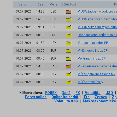
Datum
Čas
Měna
Důležitost
P
09.07.2026
14:30
USD
V USA žádosti o podporu v
09.07.2026
16:30
USD
V USA skladování zemního
09.07.2026
19:01
USD
V USA aukce 30letých dluh
10.07.2026
00:00
EUR
Dnes se koná setkání minis
10.07.2026
01:50
JPY
V Japonsku index PPI
10.07.2026
08:00
EUR
V Německu index CPI
10.07.2026
08:45
EUR
Ve Francii index CPI
10.07.2026
14:30
CAD
V Kanadě míra nezaměstna
13.07.2026
00:00
CNY
V Číně peněžní zásoba M2
13.07.2026
00:00
CNY
V Číně nové úvěry
Klíčová slova:
FOREX
|
Daně
|
FX
|
Volatilita
|
USD
|
Forex online
|
Online kalendář
|
Trh
|
Zpráva
|
Zp
Volatilita trhů
|
Makroekonomické 