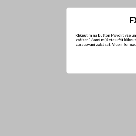
F
Kliknutím na button Povolit vše u
zařízení. Sami můžete určit klikn
zpracování zakázat. Více informa