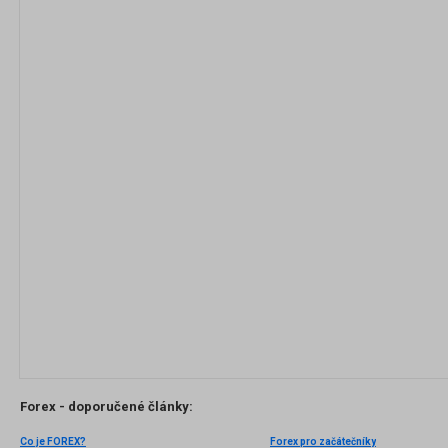
Forex - doporučené články:
Co je FOREX?
Forex pro začátečníky