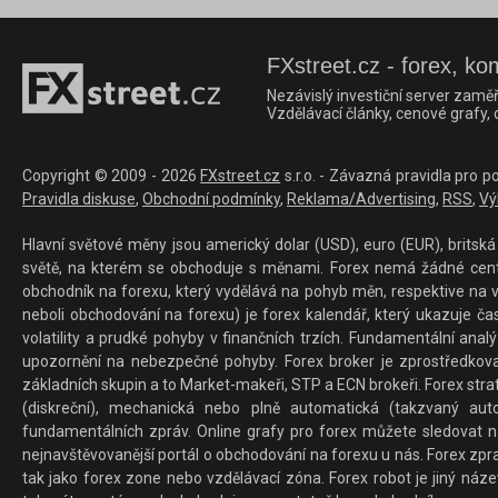
FXstreet.cz - forex, ko
Nezávislý investiční server zaměř
Vzdělávací články, cenové grafy,
Copyright © 2009 - 2026
FXstreet.cz
s.r.o. - Závazná pravidla pro p
Pravidla diskuse
,
Obchodní podmínky
,
Reklama/Advertising
,
RSS
,
Vý
Hlavní světové měny jsou americký dolar (USD), euro (EUR), britská 
světě, na kterém se obchoduje s měnami. Forex nemá žádné centrál
obchodník na forexu, který vydělává na pohyb měn, respektive na v
neboli obchodování na forexu) je forex kalendář, který ukazuje č
volatility a prudké pohyby v finančních trzích. Fundamentální ana
upozornění na nebezpečné pohyby. Forex broker je zprostředkov
základních skupin a to Market-makeři, STP a ECN brokeři. Forex stra
(diskreční), mechanická nebo plně automatická (takzvaný aut
fundamentálních zpráv. Online grafy pro forex můžete sledovat na 
nejnavštěvovanější portál o obchodování na forexu u nás. Forex zprav
tak jako forex zone nebo vzdělávací zóna. Forex robot je jiný náz