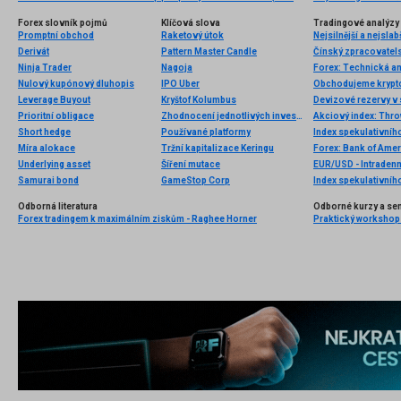
Forex slovník pojmů
Klíčová slova
Tradingové analýzy 
Promptní obchod
Raketový útok
Nejsilnější a nejsla
Derivát
Pattern Master Candle
Čínský zpracovatels
Ninja Trader
Nagoja
Forex: Technická a
Nulový kupónový dluhopis
IPO Uber
Leverage Buyout
Kryštof Kolumbus
Devizové rezervy v 
Prioritní obligace
Zhodnocení jednotlivých investic
Akciový index: Thro
Short hedge
Používané platformy
Index spekulativníh
Míra alokace
Tržní kapitalizace Keringu
Forex: Bank of Amer
Underlying asset
Šíření mutace
EUR/USD - Intradenn
Samurai bond
GameStop Corp
Index spekulativníh
Odborná literatura
Odborné kurzy a se
Forex tradingem k maximálním ziskům - Raghee Horner