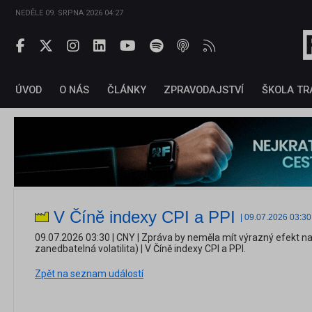
NEDĚLE 09. SRPNA 2026 04:27
ÚVOD
O NÁS
ČLÁNKY
ZPRAVODAJSTVÍ
ŠKOLA TR
V Číně indexy CPI a PPI
|
09.07.2026
03:30
09.07.2026 03:30 | CNY | Zpráva by neměla mít výrazný efekt n
zanedbatelná volatilita) | V Číně indexy CPI a PPI.
Zpět na seznam událostí