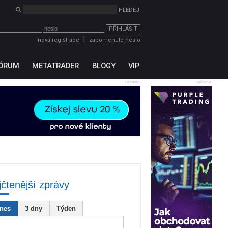
PŘIHLÁSIT
|
nová registrace
zapomenuté heslo
ÓRUM
METATRADER
BLOGY
VIP
reklama
reklama
jčtenější zprávy
nes
3 dny
Týden