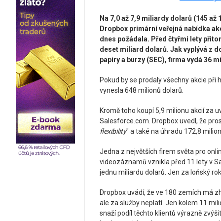
Na 7,0 až 7,9 miliardy dolarů (145 a
Dropbox primární veřejná nabídka akci
dnes požádala. Před čtyřmi lety přit
deset miliard dolarů. Jak vyplývá z
papíry a burzy (SEC), firma vydá 36 m
Pokud by se prodaly všechny akcie při 
vynesla 648 milionů dolarů.
Kromě toho koupí 5,9 milionu akcií za
Salesforce.com. Dropbox uvedl, že pros
flexibility
" a také na úhradu 172,8 milion
Jedna z největších firem světa pro onli
videozáznamů vznikla před 11 lety v Sa
jednu miliardu dolarů. Jen za loňský rok
Dropbox uvádí, že ve 180 zemích má zhr
ale za služby neplatí. Jen kolem 11 mil
snaží podíl těchto klientů výrazně zvýš