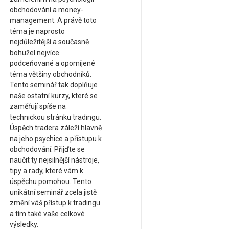
obchodování a money-
management. A právě toto
téma je naprosto
nejdůležitější a současně
bohužel nejvíce
podceňované a opomíjené
téma většiny obchodníků.
Tento seminář tak doplňuje
naše ostatní kurzy, které se
zaměřují spíše na
technickou stránku tradingu.
Úspěch tradera záleží hlavně
na jeho psychice a přístupu k
obchodování. Přijďte se
naučit ty nejsilnější nástroje,
tipy a rady, které vám k
úspěchu pomohou. Tento
unikátní seminář zcela jistě
změní váš přístup k tradingu
a tím také vaše celkové
výsledky.