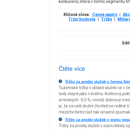
konkurenci, která v tomto segmentu tr
Klíčová slova:
Cenné papíry
|
Akc
Tržní hodnota
|
Tržby
|
Miliar
Sdíl
Čtěte více
Tržby za prodej služeb v červnu kle
Tuzemské tržby v oblasti služeb se v če
tedy stejně jako v květnu. Květnový pok
zmíněných -0,5 %, rovněž dubnový mezi
je, že za celé druhé čtvrtletí se reálné 
mezičtvrtletní růst tak výrazně zpomali
Tržby za prodej služeb v srpnu nega
Tržby za prodej služeb v srpnu klesly op