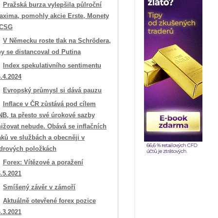
Pražská burza vylepšila půlroční
axima, pomohly akcie Erste, Monety
 CSG
V Německu roste tlak na Schrödera,
y se distancoval od Putina
Index spekulativního sentimentu
.4.2024
Evropský průmysl si dává pauzu
Inflace v ČR zůstává pod cílem
NB, ta přesto své úrokové sazby
ižovat nebude. Obává se inflačních
aků ve službách a obecněji v
ádrových položkách
Forex: Vítězové a poražení
.5.2021
Smíšený závěr v zámoří
Aktuálně otevřené forex pozice
.3.2021