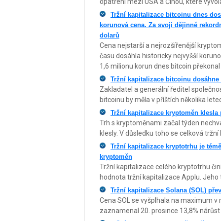
opatření mezi USA a Čínou, které vyvoláv
Tržní kapitalizace bitcoinu dnes dos
korunová cena. Za svoji dějinně rekord
dolarů
Cena nejstarší a nejrozšířenější krypt
času dosáhla historicky nejvyšší korun
1,6 milionu korun dnes bitcoin překonal 
Tržní kapitalizace bitcoinu dosáhne 
Zakladatel a generální ředitel společnos
bitcoinu by měla v příštích několika let
Tržní kapitalizace kryptoměn klesla
Trh s kryptoměnami začal týden nechva
klesly. V důsledku toho se celková tržní
Tržní kapitalizace kryptotrhu je tém
kryptoměn
Tržní kapitalizace celého kryptotrhu čin
hodnota tržní kapitalizace Applu. Jeho 
Tržní kapitalizace Solana (SOL) pře
Cena SOL se vyšplhala na maximum v ro
zaznamenal 20. prosince 13,8% nárůst 