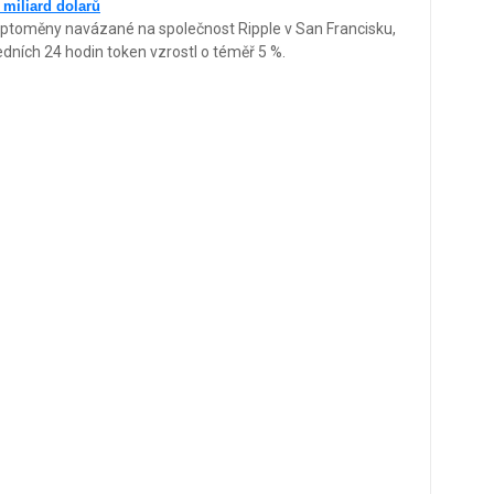
 miliard dolarů
ryptoměny navázané na společnost Ripple v San Francisku,
edních 24 hodin token vzrostl o téměř 5 %.