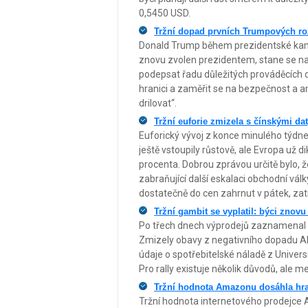
0,5450 USD.
Tržní dopad prvních Trumpových ro
Donald Trump během prezidentské kam
znovu zvolen prezidentem, stane se na 
podepsat řadu důležitých prováděcích d
hranici a zaměřit se na bezpečnost a a
drilovat“.
Tržní euforie zmizela s čínskými da
Euforický vývoj z konce minulého týdne
ještě vstoupily růstově, ale Evropa už d
procenta. Dobrou zprávou určitě bylo, 
zabraňující další eskalaci obchodní vál
dostatečně do cen zahrnut v pátek, zat
Tržní gambit se vyplatil: býci znovu
Po třech dnech výprodejů zaznamenal S&
Zmizely obavy z negativního dopadu AI 
údaje o spotřebitelské náladě z Univer
Pro rally existuje několik důvodů, ale m
Tržní hodnota Amazonu dosáhla hra
Tržní hodnota internetového prodejce 