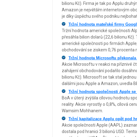
bilionu Kč). Firma je tak po Applu druh
Amazon je největším internetovým obc
je díky úspěchu svého podniku nejboha
Tržní hodnota mateřské firmy Googl
Tržní hodnota americké společnosti Alp
přesáhla bilion dolarů (22,6 bilionu Kč). 
americké společnosti po firmách Apple
obchodování se ziskem 0,76 procenta n
Tržní hodnota Microsoftu překonala
Akcie Microsoftu v reakci na příznivé č
zahájení obchodování podařilo dosáhnout
bilionu Kč). Microsoft se tak stal jednou
dalšími jsou Apple a Amazon, uvedla B
Tržní hodnota společnosti Apple se 
BoA v úterý zvýšila cílovou hodnotu spol
reality. Akcie vyrostly o 0,8%, cílová 
Wamsim Mohhanem.
Tržní kapitalizace Applu opět pod h
Akcie společnosti Apple (AAPL) zazname
dostala pod hranici 3 bilionů USD. Tent