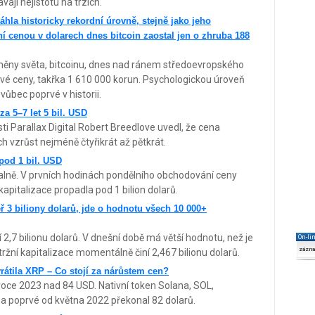
ají nejistotu na trzích.​
áhla historicky rekordní úrovně, stejně jako jeho
ní cenou v dolarech dnes bitcoin zaostal jen o zhruba 188
oměny světa, bitcoinu, dnes nad ránem středoevropského
ové ceny, takřka 1 610 000 korun. Psychologickou úroveň
vůbec poprvé v historii.
za 5–7 let 5 bil. USD
ti Parallax Digital Robert Breedlove uvedl, že cena
ech vzrůst nejméně čtyřikrát až pětkrát.
 pod 1 bil. USD
lně. V prvních hodinách pondělního obchodování ceny
 kapitalizace propadla pod 1 bilion dolarů.
ěř 3 biliony dolarů, jde o hodnotu všech 10 000+
í 2,7 bilionu dolarů. V dnešní době má větší hodnotu, než je
On-li
zázn
tržní kapitalizace momentálně činí 2,467 bilionu dolarů.
vrátila XRP – Co stojí za nárůstem cen?
ce 2023 nad 84 USD. Nativní token Solana, SOL,
a poprvé od května 2022 překonal 82 dolarů.