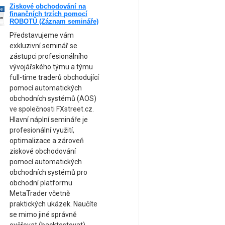
Ziskové obchodování na
ne
finančních trzích pomocí
am
ROBOTŮ (Záznam semináře)
Představujeme vám
exkluzivní seminář se
zástupci profesionálního
vývojářského týmu a týmu
full-time traderů obchodující
pomocí automatických
obchodních systémů (AOS)
ve společnosti FXstreet.cz.
Hlavní náplní semináře je
profesionální využití,
optimalizace a zároveň
ziskové obchodování
pomocí automatických
obchodních systémů pro
obchodní platformu
MetaTrader včetně
praktických ukázek. Naučíte
se mimo jiné správně