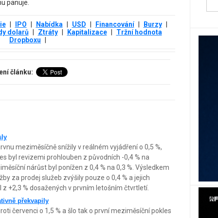
hu panuje.
ie
|
IPO
|
Nabídka
|
USD
|
Financování
|
Burzy
|
dy dolarů
|
Ztráty
|
Kapitalizace
|
Tržní hodnota
Dropboxu
|
ení článku:
sly
rvnu meziměsíčně snížily v reálném vyjádření o 0,5 %,
les byl revizemi prohlouben z původních -0,4 % na
měsíční nárůst byl ponížen z 0,4 % na 0,3 %. Výsledkem
tržby za prodej služeb zvýšily pouze o 0,4 % a jejich
l z +2,3 % dosažených v prvním letošním čtvrtletí.
tivně překvapily
roti červenci o 1,5 % a šlo tak o první meziměsíční pokles