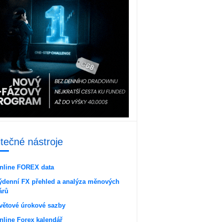
itečné nástroje
nline FOREX data
ýdenní FX přehled a analýza měnových
árů
větové úrokové sazby
nline Forex kalendář