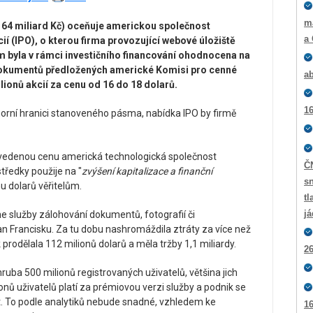
m
ž 164 miliard Kč) oceňuje americkou společnost
a
í (IPO), o kterou firma provozující webové úložiště
om byla v rámci investičního financování ohodnocena na
 dokumentů předložených americké Komisi pro cenné
ab
ilionů akcií za cenu od 16 do 18 dolarů.
16
horní hranici stanoveného pásma, nabídka IPO by firmě
 uvedenou cenu americká technologická společnost
Č
tředky použije na "
zvýšení kapitalizace a finanční
sn
u dolarů věřitelům.
tl
j
ne služby zálohování dokumentů, fotografií či
n Francisku. Za tu dobu nashromáždila ztráty za více než
 prodělala 112 milionů dolarů a měla tržby 1,1 miliardy.
26
uba 500 milionů registrovaných uživatelů, většina jich
ionů uživatelů platí za prémiovou verzi služby a podnik se
it. To podle analytiků nebude snadné, vzhledem ke
16