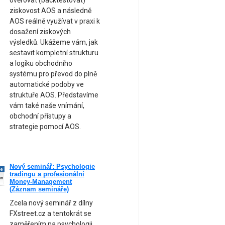
ověřovat (backtestovat)
ziskovost AOS a následně
AOS reálně využívat v praxi k
dosažení ziskových
výsledků. Ukážeme vám, jak
sestavit kompletní strukturu
a logiku obchodního
systému pro převod do plně
automatické podoby ve
struktuře AOS. Představíme
vám také naše vnímání,
obchodní přístupy a
strategie pomocí AOS.
Nový seminář: Psychologie
ne
tradingu a profesionální
am
Money-Management
(Záznam semináře)
Zcela nový seminář z dílny
FXstreet.cz a tentokrát se
zaměřením na psychologii