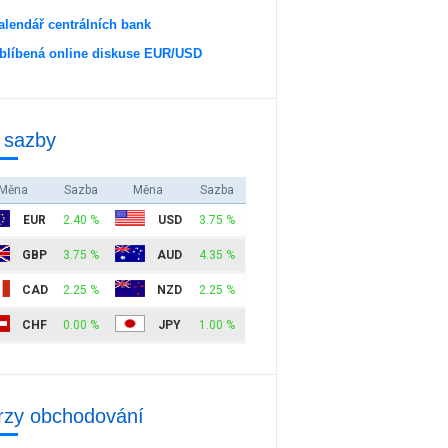
alendář centrálních bank
blíbená online diskuse EUR/USD
 sazby
Měna
Sazba
Měna
Sazba
EUR
2.40 %
USD
3.75 %
GBP
3.75 %
AUD
4.35 %
CAD
2.25 %
NZD
2.25 %
CHF
0.00 %
JPY
1.00 %
rzy obchodování