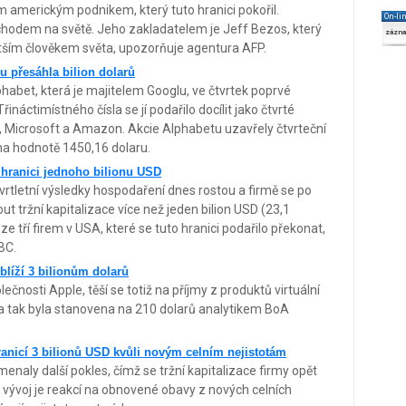
ým americkým podnikem, který tuto hranici pokořil.
On-li
hodem na světě. Jeho zakladatelem je Jeff Bezos, který
zázn
tším člověkem světa, upozorňuje agentura AFP.
u přesáhla bilion dolarů
habet, která je majitelem Googlu, ve čtvrtek poprvé
Třináctimístného čísla se jí podařilo docílit jako čtvrté
, Microsoft a Amazon. Akcie Alphabetu uzavřely čtvrteční
a hodnotě 1450,16 dolaru.
 hranici jednoho bilionu USD
tvrtletní výsledky hospodaření dnes rostou a firmě se po
 tržní kapitalizace více než jeden bilion USD (23,1
 ze tří firem v USA, které se tuto hranici podařilo překonat,
BC.
blíží 3 bilionům dolarů
ečnosti Apple, těší se totiž na příjmy z produktů virtuální
cena tak byla stanovena na 210 dolarů analytikem BoA
ranicí 3 bilionů USD kvůli novým celním nejistotám​
naly další pokles, čímž se tržní kapitalizace firmy opět
o vývoj je reakcí na obnovené obavy z nových celních