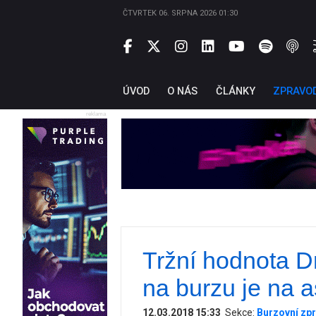
ČTVRTEK 06. SRPNA 2026 01:30
ÚVOD
O NÁS
ČLÁNKY
ZPRAVO
reklama
Tržní hodnota 
na burzu je na 
12.03.2018 15:33
Sekce:
Burzovní zpr