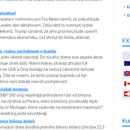
K
zhodnutí
O
paně v rozhovoru pro Fox News navrhl, že pokud bude
jeden den diktátorem. Zdůvodnil to nutností rychle
ekretů. Trump oznámil, že jeho prioritou bude uzavřít
merickou ekonomiku, což shrnul do hesla „drilovat,
FX
ty, rostou pochybnosti o brexitu
 přes víkend vyprchal. Do nového týdne sice asijské akcie
iktuje směr dolů. Hlavní indexy ztrácejí zhruba 0,8
že se USA a Čína dostaly na cestu k částečné dohodě
ky. Zdá se ovšem, že tento postup kupředu už byl
ímco nyní získaly navrch pochybnosti.
 získali kontrolu
P 500 svůj nejsilnější jednodenní růst od března.
na výrobce softwaru, nebo investory povzbudily lepší
sity of Michigan, které vyskočily na šestimešní maximum?
edvědi boj ještě nevzdávají.
Ku
nice bilionu dolarů
Amazon dnes dosáhla jednoho bilionu dolarů (zhruba 22,3