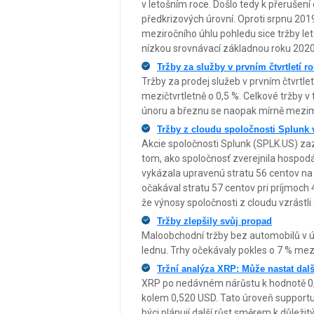
v letošním roce. Došlo tedy k přerušení
předkrizových úrovní. Oproti srpnu 2019 
meziročního úhlu pohledu sice tržby let
nízkou srovnávací základnou roku 2020
Tržby za služby v prvním čtvrtletí r
Tržby za prodej služeb v prvním čtvrtle
mezičtvrtletně o 0,5 %. Celkové tržby v
únoru a březnu se naopak mírně mezim
Tržby z cloudu spoločnosti Splunk 
Akcie spoločnosti Splunk (SPLK.US) z
tom, ako spoločnosť zverejnila hospodá
vykázala upravenú stratu 56 centov na a
očakával stratu 57 centov pri príjmoch 4
že výnosy spoločnosti z cloudu vzrástli
Tržby zlepšily svůj propad
Maloobchodní tržby bez automobilů v ún
lednu. Trhy očekávaly pokles o 7 % mez
Tržní analýza XRP: Může nastat dalš
XRP po nedávném nárůstu k hodnotě 0,5
kolem 0,520 USD. Tato úroveň supportu 
býci plánují další růst směrem k důlež