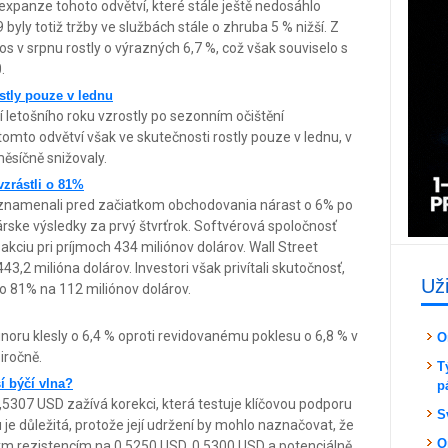
 expanze tohoto odvětví, které stále ještě nedosáhlo
byly totiž tržby ve službách stále o zhruba 5 % nižší. Z
os v srpnu rostly o výrazných 6,7 %, což však souviselo s
.
ostly pouze v lednu
tí letošního roku vzrostly po sezonním očištění
 tomto odvětví však ve skutečnosti rostly pouze v lednu, v
ěsíčně snižovaly.
vzrástli o 81%
aznamenali pred začiatkom obchodovania nárast o 6% po
rske výsledky za prvý štvrťrok. Softvérová spoločnosť
kciu pri príjmoch 434 miliónov dolárov. Wall Street
43,2 milióna dolárov. Investori však privítali skutočnosť,
Už
 o 81% na 112 miliónov dolárov.
oru klesly o 6,4 % oproti revidovanému poklesu o 6,8 % v
O
iročně.
T
í býčí vlna?
p
307 USD zažívá korekci, která testuje klíčovou podporu
S
je důležitá, protože její udržení by mohlo naznačovat, že
O
itým rezistencím na 0,5250 USD, 0,5300 USD a potenciálně