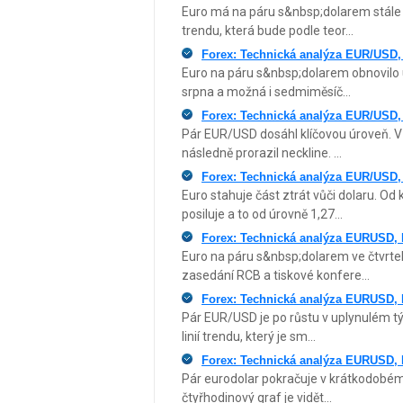
Euro má na páru s&nbsp;dolarem stále 
trendu, která bude podle teor...
Forex: Technická analýza EUR/USD,
Euro na páru s&nbsp;dolarem obnovilo 
srpna a možná i sedmiměsíč...
Forex: Technická analýza EUR/USD,
Pár EUR/USD dosáhl klíčovou úroveň. V
následně prorazil neckline. ...
Forex: Technická analýza EUR/USD,
Euro stahuje část ztrát vůči dolaru. 
posiluje a to od úrovně 1,27...
Forex: Technická analýza EURUSD,
Euro na páru s&nbsp;dolarem ve čtvrtek
zasedání RCB a tiskové konfere...
Forex: Technická analýza EURUSD,
Pár EUR/USD je po růstu v uplynulém tý
linií trendu, který je sm...
Forex: Technická analýza EURUSD,
Pár eurodolar pokračuje v krátkodobém 
čtyřhodinový graf je vidět...