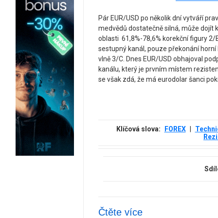
Pár EUR/USD po několik dní vytváří pr
medvědů dostatečně silná, může dojít k 
oblasti 61,8%-78,6% korekční figury 2
sestupný kanál, pouze překonání horní
vlně 3/C. Dnes EUR/USD obhajoval podpo
kanálu, který je prvním místem rezist
se však zdá, že má eurodolar šanci pokr
Klíčová slova:
FOREX
|
Techni
Rezi
Sdíl
Čtěte více