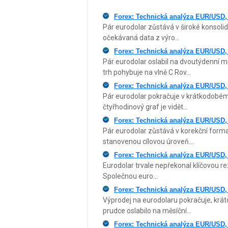
Forex: Technická analýza EUR/USD,
Pár eurodolar zůstává v široké konsolid
očekávaná data z výro...
Forex: Technická analýza EUR/USD,
Pár eurodolar oslabil na dvoutýdenní m
trh pohybuje na vlně C Rov...
Forex: Technická analýza EUR/USD,
Pár eurodolar pokračuje v krátkodobém 
čtyřhodinový graf je vidět...
Forex: Technická analýza EUR/USD,
Pár eurodolar zůstává v korekční form
stanovenou cílovou úroveň...
Forex: Technická analýza EUR/USD,
Eurodolar trvale nepřekonal klíčovou r
Společnou euro...
Forex: Technická analýza EUR/USD,
Výprodej na eurodolaru pokračuje, krát
prudce oslabilo na měsíční...
Forex: Technická analýza EUR/USD,