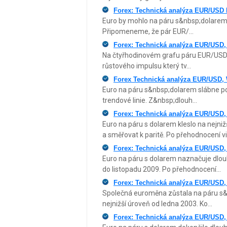
Forex: Technická analýza EUR/USD 
Euro by mohlo na páru s&nbsp;dolarem v
Připomeneme, že pár EUR/...
Forex: Technická analýza EUR/USD, 
Na čtyřhodinovém grafu páru EUR/USD je
růstového impulsu který tv...
Forex Technická analýza EUR/USD,
Euro na páru s&nbsp;dolarem slábne pot
trendové linie. Z&nbsp;dlouh...
Forex: Technická analýza EUR/USD
Euro na páru s dolarem kleslo na nejniž
a směřovat k paritě. Po přehodnocení v
Forex: Technická analýza EUR/USD
Euro na páru s dolarem naznačuje dlouh
do listopadu 2009. Po přehodnocení...
Forex: Technická analýza EUR/USD
Společná euroměna zůstala na páru s&
nejnižší úroveň od ledna 2003. Ko...
Forex: Technická analýza EUR/USD,