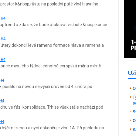
prostor k&nbsp;růstu na poslední páté vlně hlavního
 H4
uptrend a zdá se, že bude atakovat vrchol z&nbsp;konce
 H4
 úterý dokončil levé rameno formace hlava a ramena a
 H4
Od konce minulého týdne jednotná evropská měna mírně
Už
 H4
 posílilo na novou nejvyšší úroveň od 4. února po
O
T
 H4
p
dnu ve fázi konsolidace. Trh se však stále nachází pod
S
O
 H4
býčím trendu a nyní dokončuje vlnu 1A. Při pohledu na
K