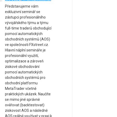
Představujeme vám
exkluzivní seminář se
zástupci profesionálního
vývojářského týmu a týmu
full-time traderů obchodující
pomocí automatických
obchodních systémů (AOS)
ve společnosti FXstreet.cz.
Hlavní náplní semináře je
profesionální využití,
optimalizace a zároveň
ziskové obchodování
pomocí automatických
obchodních systémů pro
obchodní platformu
MetaTrader včetně
praktických ukázek. Naučíte
se mimo jiné správně
ověřovat (backtestovat)
ziskovost AOS a následně
AOS reálně využívat v praxi k