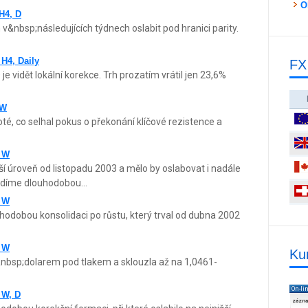
O
H4, D
&nbsp;následujících týdnech oslabit pod hranici parity.
H4, Daily
FX
 vidět lokální korekce. Trh prozatím vrátil jen 23,6%
 W
é, co selhal pokus o překonání klíčové rezistence a
, W
ší úroveň od listopadu 2003 a mělo by oslabovat i nadále
idíme dlouhodobou...
, W
odobou konsolidaci po růstu, který trval od dubna 2002
, W
Ku
nbsp;dolarem pod tlakem a sklouzla až na 1,0461-
On-li
 W, D
zázn