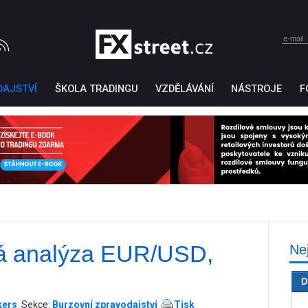
DAJSTVÍ
ŠKOLA TRADINGU
VZDĚLÁVÁNÍ
NÁSTROJE
F
ká analýza EUR/USD,
Ne
Ticker Tape
by TradingView
D
kers
Sekce:
Burzovní zpravodajství
Tisk