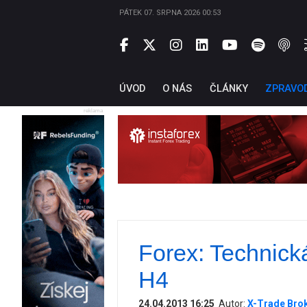
PÁTEK 07. SRPNA 2026 00:53
ÚVOD
O NÁS
ČLÁNKY
ZPRAVO
reklama
Forex: Technic
H4
24.04.2013 16:25
Autor:
X-Trade Bro