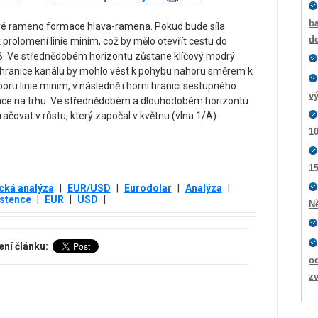
ba
avé rameno formace hlava-ramena. Pokud bude síla
d
prolomení linie minim, což by mělo otevřít cestu do
/B. Ve střednědobém horizontu zůstane klíčový modrý
 hranice kanálu by mohlo vést k pohybu nahoru směrem k
ru linie minim, v následně i horní hranici sestupného
v
ence na trhu. Ve střednědobém a dlouhodobém horizontu
ačovat v růstu, který započal v květnu (vlna 1/A).
10
15
cká analýza
|
EUR/USD
|
Eurodolar
|
Analýza
|
stence
|
EUR
|
USD
|
N
ení článku:
o
zv