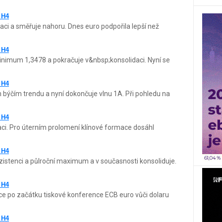
 H4
aci a směřuje nahoru. Dnes euro podpořila lepší než
 H4
inimum 1,3478 a pokračuje v&nbsp;konsolidaci. Nyní se
 H4
býčím trendu a nyní dokončuje vlnu 1A. Při pohledu na
 H4
aci. Pro úterním prolomení klínové formace dosáhl
 H4
ezistenci a půlroční maximum a v současnosti konsoliduje.
 H4
ce po začátku tiskové konference ECB euro vůči dolaru
 H4