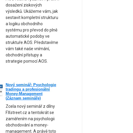
dosažení ziskových
výsledků. Ukážeme vám, jak
sestavit kompletní strukturu
a logiku obchodního
systému pro převod do plně
automatické podoby ve
struktuře AOS. Představíme
vám také naše vnímání,
obchodní přístupy a
strategie pomocí AOS.
Nový seminář: Psychologie
ne
tradingu a profesionální
am
Money-Management
(Záznam semináře)
Zcela nový seminář z dílny
FXstreet.cz a tentokrát se
zaměřením na psychologii
obchodování a money-
management. A právě toto