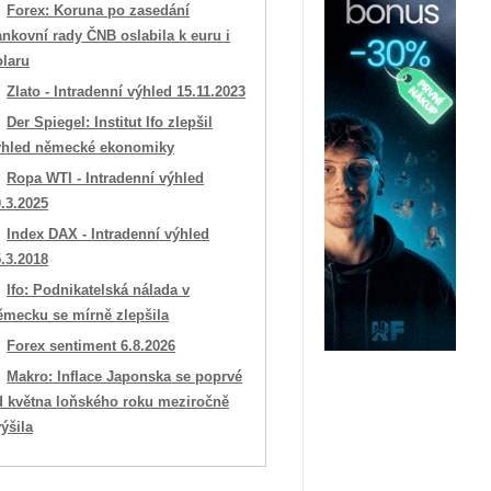
Forex: Koruna po zasedání
nkovní rady ČNB oslabila k euru i
olaru
Zlato - Intradenní výhled 15.11.2023
Der Spiegel: Institut Ifo zlepšil
ýhled německé ekonomiky
Ropa WTI - Intradenní výhled
.3.2025
Index DAX - Intradenní výhled
.3.2018
Ifo: Podnikatelská nálada v
ěmecku se mírně zlepšila
Forex sentiment 6.8.2026
Makro: Inflace Japonska se poprvé
d května loňského roku meziročně
ýšila