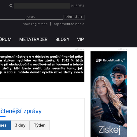
PŘIHLÁSIT
|
nová registrace
zapomenuté heslo
ÓRUM
METATRADER
BLOGY
VIP
reklama
reklama
jčtenější zprávy
nes
3 dny
Týden