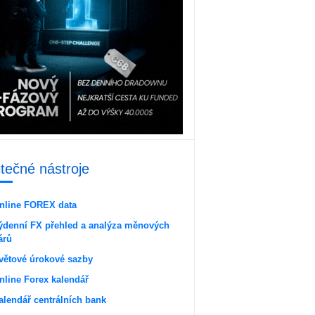
itečné nástroje
nline FOREX data
ýdenní FX přehled a analýza měnových
árů
větové úrokové sazby
nline Forex kalendář
alendář centrálních bank