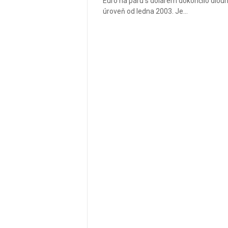
Euro na páru s dolarem dokončilo dlouho
úroveň od ledna 2003. Je...