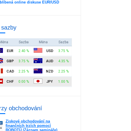
blíbená online diskuse EUR/USD
 sazby
Měna
Sazba
Měna
Sazba
EUR
2.40 %
USD
3.75 %
GBP
3.75 %
AUD
4.35 %
CAD
2.25 %
NZD
2.25 %
CHF
0.00 %
JPY
1.00 %
rzy obchodování
Ziskové obchodování na
ne
finančních trzích pomocí
am
ROBOTŮ (Záznam semináře)