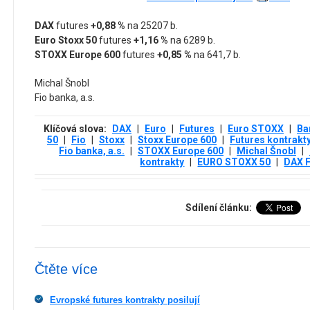
DAX
futures
+0,88 %
na 25207 b.
Euro Stoxx 50
futures
+1,16 %
na 6289 b.
STOXX Europe 600
futures
+0,85 %
na 641,7 b.
Michal Šnobl
Fio banka, a.s.
Klíčová slova:
DAX
|
Euro
|
Futures
|
Euro STOXX
|
Ba
50
|
Fio
|
Stoxx
|
Stoxx Europe 600
|
Futures kontrakt
Fio banka, a.s.
|
STOXX Europe 600
|
Michal Šnobl
|
kontrakty
|
EURO STOXX 50
|
DAX F
Sdílení článku:
Čtěte více
Evropské futures kontrakty posilují