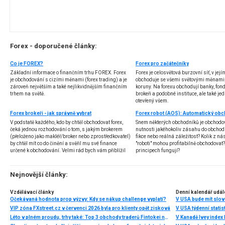
Forex - doporučené články:
Co je FOREX?
Forex pro začátečníky
Základní informace o finančním trhu FOREX. Forex
Forex je celosvětová burzovní síť, v jej
je obchodování s cizími měnami (forex trading) a je
obchoduje se všemi světovými měnami,
zároveň největším a také nejlikvidnějším finančním
koruny. Na forexu obchodují banky, fondy
trhem na světě.
brokeři a podobné instituce, ale také jedn
otevřený všem.
Forex brokeři - jak správně vybrat
V podstatě každého, kdo by chtěl obchodovat forex,
Snem některých obchodníků je obchodo
čeká jednou rozhodování o tom, s jakým brokerem
nutnosti jakéhokoliv zásahu do obchod
(přeloženo jako makléř/broker nebo zprostředkovatel)
fikce nebo reálná záležitost? Kolik z nás
by chtěl mít co do činění a svěřil mu své finance
"roboti" mohou profitabilně obchodovat
určené k obchodování. Velmi rád bych vám přiblížil
principech fungují?
problematiku výběru brokera, rozdíl mezi
jednotlivými typy brokerů a v neposlední řadě uvedu
několik příkladů nejznámějších z nich.
Nejnovější články:
Vzdělávací články
Denní kalendář udál
Očekávaná hodnota prop výzvy: Kdy se nákup challenge vyplatí?
V USA bude mít slo
VIP zóna FXstreet.cz v červenci 2026 byla pro klienty opět zisková
V USA týdenní statist
Léto v plném proudu, trhy také: Top 3 obchody traderů Fintokei na indexech a zlatě
V Kanadě Ivey index