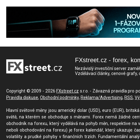
FXstreet.cz - forex, ko
Nezávislý investiční server zaměř
Vzdělávací články, cenové grafy,
Copyright © 2009 - 2026
FXstreet.cz
s.r.o. - Závazná pravidla pro p
Pravidla diskuse
,
Obchodní podmínky
,
Reklama/Advertising
,
RSS
,
Vý
Hlavní světové měny jsou americký dolar (USD), euro (EUR), britská 
světě, na kterém se obchoduje s měnami. Forex nemá žádné centrál
obchodník na forexu, který vydělává na pohyb měn, respektive na v
neboli obchodování na forexu) je forex kalendář, který ukazuje č
volatility a prudké pohyby v finančních trzích. Fundamentální ana