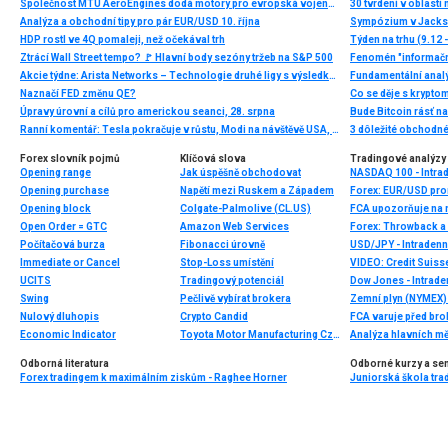
Společnost MTU AeroEngines dodá motory pro evropská vojenská letadla
30 tvrdení v oblasti
Analýza a obchodní tipy pro pár EUR/USD 10. října
Sympózium v Jacks
HDP rostl ve 4Q pomaleji, než očekával trh
Týden na trhu (9.12 
Ztrácí Wall Street tempo? 🚩 Hlavní body sezóny tržeb na S&P 500
Fenomén "informační
Akcie týdne: Arista Networks – Technologie druhé ligy s výsledky první ligy
Fundamentální analý
Naznačí FED změnu QE?
Úpravy úrovní a cílů pro americkou seanci, 28. srpna
Bude Bitcoin rásť 
Ranní komentář: Tesla pokračuje v růstu, Modi na návštěvě USA, výsledky FedEx
3 dôležité obchodné 
Forex slovník pojmů
Klíčová slova
Tradingové analýzy 
Opening range
Jak úspěšně obchodovat
NASDAQ 100 - Intrad
Opening purchase
Napětí mezi Ruskem a Západem
Forex: EUR/USD pro
Opening block
Colgate-Palmolive (CL.US)
FCA upozorňuje na n
Open Order = GTC
Amazon Web Services
Forex: Throwback a 
Počítačová burza
Fibonacci úrovně
USD/JPY - Intradenn
Immediate or Cancel
Stop-Loss umístění
UCITS
Tradingový potenciál
Dow Jones - Intrade
Swing
Pečlivě vybírat brokera
Zemní plyn (NYMEX) 
Nulový dluhopis
Crypto Candid
FCA varuje před bro
Economic Indicator
Toyota Motor Manufacturing Czech Republic
Analýza hlavních m
Odborná literatura
Odborné kurzy a se
Forex tradingem k maximálním ziskům - Raghee Horner
Juniorská škola trad