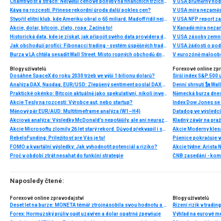
Chamtivost a strach: Největší cenové pohyby na finančních trzích (červenec 2026)
V USA průměrný hod
Káva na rozcestí. Přinese rekordní úroda další pokles cen?
V USA míra nezaměs
Stvořil elitní klub, kde Ameriku obral o 65 miliard. Madoff řídil největší Ponzi dějin
V USA NFP report z
Akcie, dolar, bitcoin, zlato, ropa: Začíná to!
V Kanadě míra neza
Historická data, kde je získat, jak připojit svého data providera do MultiCharts a proč je budeme potřebovat? (4. díl)
V USA zásoby zemní
Jak obchodují profíci: Fibonacci trading - systém úspěšných traderů
V USA žádosti o po
Burza v LA chtěla sesadit Wall Street. Místo ropných obchodů dnes místem duní basy
V eurozóně maloobc
Blogy uživatelů
Forexové online zp
Dosáhne SpaceX do roku 2030 tržeb ve výši 1 bilionu dolarů?
Širší index S&P 500 
Analýza DAX, Nasdaq, EUR/USD: Zlepšený sentiment poslal DAX na nová maxima
Praktické okénko: Bitcoin aktuálně jako spekulativní, nikoli investiční aktivum
Akcie Tesly na rozcestí: Výrobce aut, nebo startup?
Index Dow Jones se 
Měnový pár EUR/AUD: Multitimeframe analýza (W1–H4)
Akciová analýza: Výsledky McDonald’s nepotěšily, ale ani neurazily. Jakou vizi společnost prezentovala?
Kladný závěr na pra
Akcie Microsoftu zlomily 26 let starý rekord. Důvod překvapil i samotné investory
RebelsFunding: Príležitosť pre Vás je tu!
FOMO a kvartální výsledky: Jak vyhodnotit potenciál a riziko?
Proč v období ztrát nesahat do funkční strategie
ČNB zasedání - ko
Naposledy čtené:
Forexové online zpravodajství
Blogy uživatelů
Deset let na burze: MONETA téměř ztrojnásobila svou hodnotu a prošla digitální transformací
Řízení rizik v tradi
Forex: Hormuzský průliv opět uzavřen a dolar opatrně zpevňuje
Výhľad na eurové m