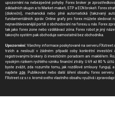
upozornění na nebezpečné pohyby. Forex broker je zprostředkov
základních skupin a to Market-makeři, STP a ECN brokeři. Forex stra
(diskreční), mechanická nebo plně automatická (takzvaný aut
fundamentálních zpráv. Online grafy pro forex můžete sledovat na 
nejnavštěvovanější portál o obchodování na forexu u nás. Forex zprav
tak jako forex zone nebo vzdělávací zóna. Forex robot je jiný náz
takovýto systém pak obchoduje samostatně bez obchodníka.
Upozornění:
Všechny informace poskytované na serveru FXstreet.cz
trzích a neslouží v žádném případě coby konkrétní investiční č
registrovanými brokery či investičním poradcem ani makléřem. Rozd
vysokým rizikem rychlého vzniku finanční ztráty. U 69 až 80 % účtů 
byste zvážit, zda rozumíte tomu, jak rozdílové smlouvy fungují, a
najdete
zde
. Publikování nebo další šíření obsahu forex serveru
FXstreet.cz s.r.o. kromě svého vlastního obsahu využívá i zpravodajs