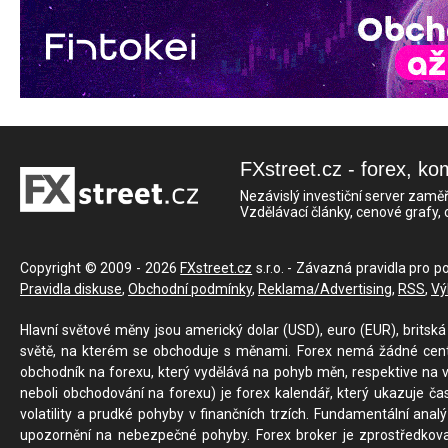
FXstreet.cz - forex, ko
Nezávislý investiční server zaměř
Vzdělávací články, cenové grafy,
Copyright © 2009 - 2026
FXstreet.cz
s.r.o. - Závazná pravidla pro p
Pravidla diskuse
,
Obchodní podmínky
,
Reklama/Advertising
,
RSS
,
Vý
Hlavní světové měny jsou americký dolar (USD), euro (EUR), britská 
světě, na kterém se obchoduje s měnami. Forex nemá žádné centrál
obchodník na forexu, který vydělává na pohyb měn, respektive na v
neboli obchodování na forexu) je forex kalendář, který ukazuje č
volatility a prudké pohyby v finančních trzích. Fundamentální ana
upozornění na nebezpečné pohyby. Forex broker je zprostředkov