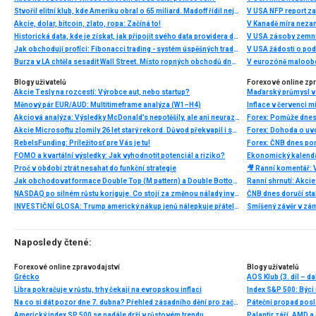
Stvořil elitní klub, kde Ameriku obral o 65 miliard. Madoff řídil největší Ponzi dějin
V USA NFP report z
Akcie, dolar, bitcoin, zlato, ropa: Začíná to!
V Kanadě míra neza
Historická data, kde je získat, jak připojit svého data providera do MultiCharts a proč je budeme potřebovat? (4. díl)
V USA zásoby zemní
Jak obchodují profíci: Fibonacci trading - systém úspěšných traderů
V USA žádosti o po
Burza v LA chtěla sesadit Wall Street. Místo ropných obchodů dnes místem duní basy
V eurozóně maloobc
Blogy uživatelů
Forexové online zp
Akcie Tesly na rozcestí: Výrobce aut, nebo startup?
Maďarský průmysl v
Měnový pár EUR/AUD: Multitimeframe analýza (W1–H4)
Inflace v červenci 
Akciová analýza: Výsledky McDonald’s nepotěšily, ale ani neurazily. Jakou vizi společnost prezentovala?
Forex: Pomůže dnes
Akcie Microsoftu zlomily 26 let starý rekord. Důvod překvapil i samotné investory
Forex: Dohoda o uv
RebelsFunding: Príležitosť pre Vás je tu!
FOMO a kvartální výsledky: Jak vyhodnotit potenciál a riziko?
Ekonomický kalendář
Proč v období ztrát nesahat do funkční strategie
Jak obchodovat formace Double Top (M pattern) a Double Bottom (W pattern)
NASDAQ po silném růstu koriguje. Co stojí za změnou nálady investorů?
ČNB dnes doručí sta
INVESTIČNÍ GLOSA: Trump americký nákup jenů nálepkuje přátelstvím. Pravda je jinde
Smíšený závěr v zá
Naposledy čtené:
Forexové online zpravodajství
Blogy uživatelů
Grécko
AOS Klub (3. díl – d
Libra pokračuje v růstu, trhy čekají na evropskou inflaci
Index S&P 500: Býci
Na co si dát pozor dne 7. dubna? Přehled zásadního dění pro začátečníky
Páteční propad posl
Americký index SP 500 se nadále drží v růstovém trendu