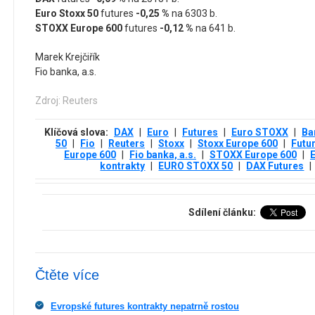
Euro Stoxx 50
futures
-0,25 %
na 6303 b.
STOXX Europe 600
futures
-0,12 %
na 641 b.
Marek Krejčiřík
Fio banka, a.s.
Zdroj: Reuters
Klíčová slova:
DAX
|
Euro
|
Futures
|
Euro STOXX
|
Ba
50
|
Fio
|
Reuters
|
Stoxx
|
Stoxx Europe 600
|
Futu
Europe 600
|
Fio banka, a.s.
|
STOXX Europe 600
|
kontrakty
|
EURO STOXX 50
|
DAX Futures
|
Sdílení článku:
Čtěte více
Evropské futures kontrakty nepatrně rostou