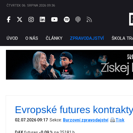
ČTVRTEK 06. SRPNA 2026 09:36
ÚVOD
O NÁS
ČLÁNKY
ZPRAVODAJSTVÍ
ŠKOLA TR
Evropské futures kontrakty
Ti
02.07.2026 09:17
Sekce:
Burzovní zpravodajství
Tisk
DAX
futures
-0,09 %
na 25181 b.