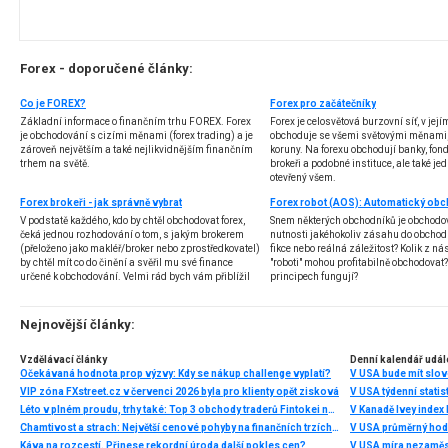
Forex - doporučené články:
Co je FOREX?
Forex pro začátečníky
Základní informace o finančním trhu FOREX. Forex
Forex je celosvětová burzovní síť, v jej
je obchodování s cizími měnami (forex trading) a je
obchoduje se všemi světovými měnami,
zároveň největším a také nejlikvidnějším finančním
koruny. Na forexu obchodují banky, fondy
trhem na světě.
brokeři a podobné instituce, ale také jedn
otevřený všem.
Forex brokeři - jak správně vybrat
V podstatě každého, kdo by chtěl obchodovat forex,
Snem některých obchodníků je obchodo
čeká jednou rozhodování o tom, s jakým brokerem
nutnosti jakéhokoliv zásahu do obchod
(přeloženo jako makléř/broker nebo zprostředkovatel)
fikce nebo reálná záležitost? Kolik z nás
by chtěl mít co do činění a svěřil mu své finance
"roboti" mohou profitabilně obchodovat
určené k obchodování. Velmi rád bych vám přiblížil
principech fungují?
problematiku výběru brokera, rozdíl mezi
jednotlivými typy brokerů a v neposlední řadě uvedu
několik příkladů nejznámějších z nich.
Nejnovější články:
Vzdělávací články
Denní kalendář udál
Očekávaná hodnota prop výzvy: Kdy se nákup challenge vyplatí?
V USA bude mít slo
VIP zóna FXstreet.cz v červenci 2026 byla pro klienty opět zisková
V USA týdenní statist
Léto v plném proudu, trhy také: Top 3 obchody traderů Fintokei na indexech a zlatě
V Kanadě Ivey index
Chamtivost a strach: Největší cenové pohyby na finančních trzích (červenec 2026)
V USA průměrný hod
Káva na rozcestí. Přinese rekordní úroda další pokles cen?
V USA míra nezaměs