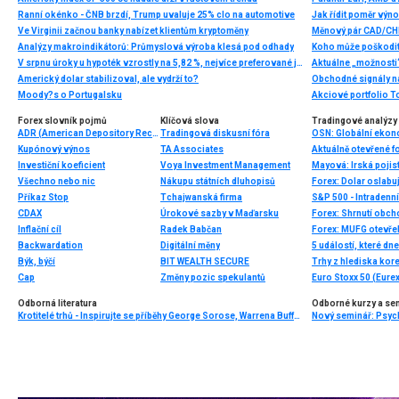
Ranní okénko - ČNB brzdí, Trump uvaluje 25% clo na automotive
Jak řídit poměr výno
Ve Virginii začnou banky nabízet klientům kryptoměny
Měnový pár CAD/CHF
Analýzy makroindikátorů: Průmyslová výroba klesá pod odhady
Koho může poškodit 
V srpnu úroky u hypoték vzrostly na 5,82 %, nejvíce preferované jsou stále pětileté fixace sazeb
Aktuálne „možnosti
Americký dolar stabilizoval, ale vydrží to?
Moody?s o Portugalsku
Forex slovník pojmů
Klíčová slova
Tradingové analýzy 
ADR (American Depository Receipt)
Tradingová diskusní fóra
Kupónový výnos
TA Associates
Aktuálně otevřené f
Investiční koeficient
Voya Investment Management
Všechno nebo nic
Nákupu státních dluhopisů
Příkaz Stop
Tchajwanská firma
S&P 500 - Intradenn
CDAX
Úrokové sazby v Maďarsku
Forex: Shrnutí obc
Inflační cíl
Radek Babčan
Forex: MUFG otevře
Backwardation
Digitální měny
5 událostí, které dn
Býk, býčí
BIT WEALTH SECURE
Trhy z hlediska kore
Cap
Změny pozic spekulantů
Euro Stoxx 50 (Eurex
Odborná literatura
Odborné kurzy a se
Krotitelé trhů - Inspirujte se příběhy George Sorose, Warrena Buffetta a Paula Volckera