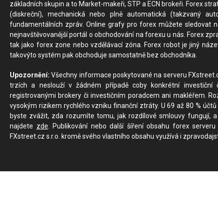
základních skupin a to Market-makeři, STP a ECN brokeři. Forex stra
(diskreční), mechanická nebo plně automatická (takzvaný aut
fundamentálních zpráv. Online grafy pro forex můžete sledovat na 
nejnavštěvovanější portál o obchodování na forexu u nás. Forex zprav
tak jako forex zone nebo vzdělávací zóna. Forex robot je jiný náz
takovýto systém pak obchoduje samostatně bez obchodníka.
Upozornění:
Všechny informace poskytované na serveru FXstreet.cz
trzích a neslouží v žádném případě coby konkrétní investiční č
registrovanými brokery či investičním poradcem ani makléřem. Rozd
vysokým rizikem rychlého vzniku finanční ztráty. U 69 až 80 % účtů 
byste zvážit, zda rozumíte tomu, jak rozdílové smlouvy fungují, a
najdete
zde
. Publikování nebo další šíření obsahu forex serveru
FXstreet.cz s.r.o. kromě svého vlastního obsahu využívá i zpravodajs