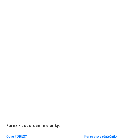
Forex - doporučené články:
Co je FOREX?
Forex pro začátečníky