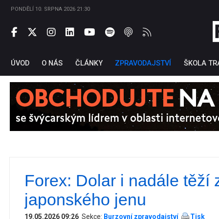
PONDĚLÍ 10. SRPNA 2026 21:30
ÚVOD
O NÁS
ČLÁNKY
ZPRAVODAJSTVÍ
ŠKOLA TR
Forex: Dolar i nadále těží 
Ti
japonského jenu
19.05.2026 09:26
Sekce:
Burzovní zpravodajství
Tisk