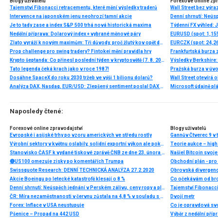
Blogy uživatelů
Forexové online zp
Tajemství Fibonacci retracementu, které mění výsledky traderů
Wall Street bez výr
Intervence na japonském jenu neohrozí tamní akcie
Je to tady zase a index S&P 500 trhá nová historická maxima
Nedělní příprava: Dolarový index + vybrané měnové páry
EURUSD (spot: 1,155
Zlato vyráží k novým maximům: Tři důvody, proč žlutý kov opět dominuje
EURCZK (spot: 24,26
Prop challenge pro swing tradery? Fintokei mění pravidla hry
Frankfurtská burza 
Krypto šeptanda: Co přinesl poslední týden v kryptosvětě (7. 8. 2026)
Výsledky Berkshire:
Tato legenda čeká krach jako v roce 1987!
Pražská burza v úvo
Dosáhne SpaceX do roku 2030 tržeb ve výši 1 bilionu dolarů?
Wall Street otevírá
Analýza DAX, Nasdaq, EUR/USD: Zlepšený sentiment poslal DAX na nová maxima
Microsoft údajně plá
Naposledy čtené:
Forexové online zpravodajství
Blogy uživatelů
Evropské i asijské trhy po vzoru amerických ve středu rostly
Gannův Čtverec 9 v 
Výrobní sektory v květnu oslabily, solidní exportní výkon ale pokračoval
Teorie aukce – high
Stanovisko ČASF k vydané tiskové zprávě ČNB ze dne 23. února 2026
Našiel Bitcoin svoj
🔴US100 omezuje zisky po komentářích Trumpa
Obchodní plán - pro 
Swissquote Research: DENNÍ TECHNICKÁ ANALÝZA 27.2.2020
Obrovská divergen
Akcie Boeingu po letecké katastrofě klesají o 8 %
Co očekávám od br
Denní shrnutí: Neúspěch jednání v Perském zálivu, ceny ropy a plynu prudce rostou
Tajemství Fibonacci
ČR: Míra nezaměstnanosti v červnu zůstala na 4,8 % v souladu s očekáváním
Dvojí metr
Forex: Inflace v USA neustupuje
Co je opravdová sv
Pšenice – Propad na 442 USD