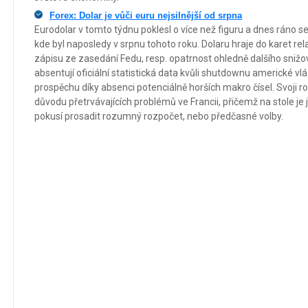
Forex: Dolar je vůči euru nejsilnější od srpna
Eurodolar v tomto týdnu poklesl o více než figuru a dnes ráno s
kde byl naposledy v srpnu tohoto roku. Dolaru hraje do karet rel
zápisu ze zasedání Fedu, resp. opatrnost ohledně dalšího snižo
absentují oficiální statistická data kvůli shutdownu americké vl
prospěchu díky absenci potenciálně horších makro čísel. Svoji rol
důvodu přetrvávajících problémů ve Francii, přičemž na stole je
pokusí prosadit rozumný rozpočet, nebo předčasné volby.