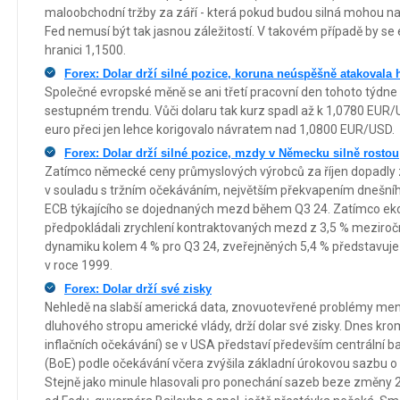
maloobchodní tržby za září - která pokud budou silná mohou na
Fed nemusí být tak jasnou záležitostí. V takovém případě by se
hranici 1,1500.
Forex: Dolar drží silné pozice, koruna neúspěšně atakovala
Společné evropské měně se ani třetí pracovní den tohoto týdne 
sestupném trendu. Vůči dolaru tak kurz spadl až k 1,0780 EUR
euro přeci jen lehce korigovalo návratem nad 1,0800 EUR/USD.
Forex: Dolar drží silné pozice, mzdy v Německu silně rostou
Zatímco německé ceny průmyslových výrobců za říjen dopadly
v souladu s tržním očekáváním, největším překvapením dnešní
ECB týkajícího se dojednaných mezd během Q3 24. Zatímco e
předpokládali zrychlení kontraktovaných mezd z 3,5 % meziroč
dynamiku kolem 4 % pro Q3 24, zveřejněných 5,4 % představuje
v roce 1999.
Forex: Dolar drží své zisky
Nehledě na slabší americká data, znovuotevřené problémy me
dluhového stropu americké vlády, drží dolar své zisky. Dnes kro
inflačních očekávání) se v USA představí především centrální b
(BoE) podle očekávání včera zvýšila základní úrokovou sazbu o
Stejně jako minule hlasovali pro ponechání sazeb beze změny 2 