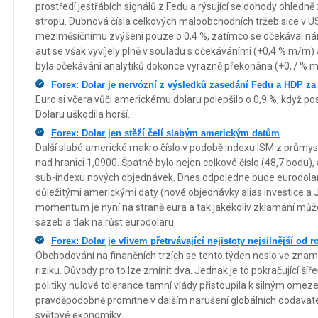
prostředí jestřábích signálů z Fedu a rýsující se dohody ohled
stropu. Dubnová čísla celkových maloobchodních tržeb sice v US
meziměsíčnímu zvýšení pouze o 0,4 %, zatímco se očekával nárů
aut se však vyvíjely plně v souladu s očekáváními (+0,4 % m/m) a
byla očekávání analytiků dokonce výrazně překonána (+0,7 % m
Forex: Dolar je nervózní z výsledků zasedání Fedu a HDP za
Euro si včera vůči americkému dolaru polepšilo o 0,9 %, když po
Dolaru uškodila horší...
Forex: Dolar jen stěží čelí slabým americkým datům
Další slabé americké makro číslo v podobě indexu ISM z průmys
nad hranici 1,0900. Špatné bylo nejen celkové číslo (48,7 bodu),
sub-indexu nových objednávek. Dnes odpoledne bude eurodolar
důležitými americkými daty (nové objednávky alias investice a 
momentum je nyní na straně eura a tak jakékoliv zklamání může
sazeb a tlak na růst eurodolaru.
Forex: Dolar je vlivem přetrvávající nejistoty nejsilnější od 
Obchodování na finančních trzích se tento týden neslo ve zna
riziku. Důvody pro to lze zmínit dva. Jednak je to pokračující šíře
politiky nulové tolerance tamní vlády přistoupila k silným ome
pravděpodobně promítne v dalším narušení globálních dodavate
světové ekonomiky.