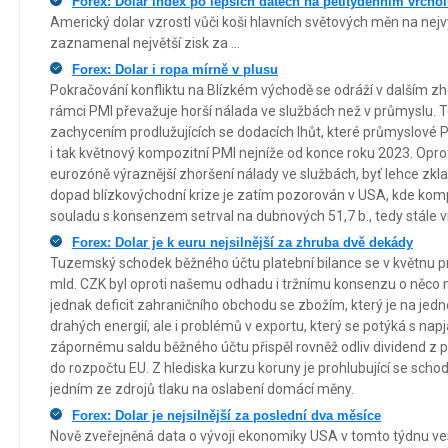
Forex: Dolar index po lepších datech na pětitýdenním vrcho
Americký dolar vzrostl vůči koši hlavních světových měn na nejv
zaznamenal největší zisk za ...
Forex: Dolar i ropa mírně v plusu
Pokračování konfliktu na Blízkém východě se odráží v dalším zh
rámci PMI převažuje horší nálada ve službách než v průmyslu. 
zachycením prodlužujících se dodacích lhůt, které průmyslové 
i tak květnový kompozitní PMI nejníže od konce roku 2023. Opro
eurozóně výraznější zhoršení nálady ve službách, byť lehce zkl
dopad blízkovýchodní krize je zatím pozorován v USA, kde komp
souladu s konsenzem setrval na dubnových 51,7 b., tedy stále 
Forex: Dolar je k euru nejsilnější za zhruba dvě dekády
Tuzemský schodek běžného účtu platební bilance se v květnu proh
mld. CZK byl oproti našemu odhadu i tržnímu konsenzu o něco m
jednak deficit zahraničního obchodu se zbožím, který je na je
drahých energií, ale i problémů v exportu, který se potýká s nap
zápornému saldu běžného účtu přispěl rovněž odliv dividend z p
do rozpočtu EU. Z hlediska kurzu koruny je prohlubující se scho
jedním ze zdrojů tlaku na oslabení domácí měny.
Forex: Dolar je nejsilnější za poslední dva měsíce
Nově zveřejněná data o vývoji ekonomiky USA v tomto týdnu ves