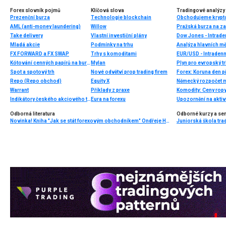
Forex slovník pojmů
Klíčová slova
Tradingové analýzy 
Prezenční burza
Technologie blockchain
AML (anti-money laundering)
Willow
Pražská burza na zač
Take delivery
Vlastní investiční plány
Dow Jones - Intrade
Mladá akcie
Podmínky na trhu
Analýza hlavních m
FX FORWARD a FX SWAP
Trhy s komoditami
EUR/USD - Intradenn
Kótování cenných papírů na burze (také určení kurzu)
Mylan
Spot a spotový trh
Nové odvětví prop trading firem
Forex: Koruna den př
Repo (Repo obchod)
Equity X
Německý rozpočet m
Warrant
Příklady z praxe
Komodity: Ceny ropy
Indikátory českého akciového trhu
Eura na forexu
Upozornění na aktivi
Odborná literatura
Odborné kurzy a se
Novinka! Kniha "Jak se stát forexovým obchodníkem" Ondřeje Hartmana vychází ve druhém a výrazně rozšířeném vydání!
Juniorská škola trad