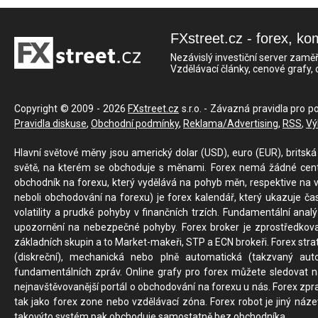
FXstreet.cz - forex, ko
Nezávislý investiční server zaměř
Vzdělávací články, cenové grafy,
Copyright © 2009 - 2026
FXstreet.cz
s.r.o. - Závazná pravidla pro p
Pravidla diskuse
,
Obchodní podmínky
,
Reklama/Advertising
,
RSS
,
Vý
Hlavní světové měny jsou americký dolar (USD), euro (EUR), britská 
světě, na kterém se obchoduje s měnami. Forex nemá žádné centrál
obchodník na forexu, který vydělává na pohyb měn, respektive na v
neboli obchodování na forexu) je forex kalendář, který ukazuje č
volatility a prudké pohyby v finančních trzích. Fundamentální ana
upozornění na nebezpečné pohyby. Forex broker je zprostředkov
základních skupin a to Market-makeři, STP a ECN brokeři. Forex stra
(diskreční), mechanická nebo plně automatická (takzvaný aut
fundamentálních zpráv. Online grafy pro forex můžete sledovat na 
nejnavštěvovanější portál o obchodování na forexu u nás. Forex zprav
tak jako forex zone nebo vzdělávací zóna. Forex robot je jiný náz
takovýto systém pak obchoduje samostatně bez obchodníka.