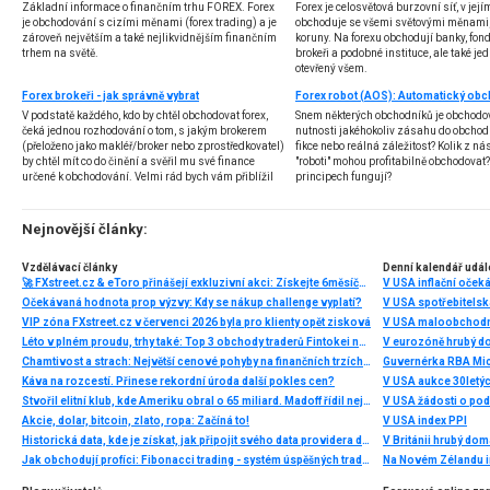
Základní informace o finančním trhu FOREX. Forex
Forex je celosvětová burzovní síť, v jej
je obchodování s cizími měnami (forex trading) a je
obchoduje se všemi světovými měnami,
zároveň největším a také nejlikvidnějším finančním
koruny. Na forexu obchodují banky, fondy
trhem na světě.
brokeři a podobné instituce, ale také jedn
otevřený všem.
Forex brokeři - jak správně vybrat
V podstatě každého, kdo by chtěl obchodovat forex,
Snem některých obchodníků je obchodo
čeká jednou rozhodování o tom, s jakým brokerem
nutnosti jakéhokoliv zásahu do obchod
(přeloženo jako makléř/broker nebo zprostředkovatel)
fikce nebo reálná záležitost? Kolik z nás
by chtěl mít co do činění a svěřil mu své finance
"roboti" mohou profitabilně obchodovat
určené k obchodování. Velmi rád bych vám přiblížil
principech fungují?
problematiku výběru brokera, rozdíl mezi
jednotlivými typy brokerů a v neposlední řadě uvedu
několik příkladů nejznámějších z nich.
Nejnovější články:
Vzdělávací články
Denní kalendář udál
🚀 FXstreet.cz & eToro přinášejí exkluzivní akci: Získejte 6měsíční členství ve VIP zóně ZDARMA
V USA inflační očeká
Očekávaná hodnota prop výzvy: Kdy se nákup challenge vyplatí?
V USA spotřebitelsk
VIP zóna FXstreet.cz v červenci 2026 byla pro klienty opět zisková
V USA maloobchodní
Léto v plném proudu, trhy také: Top 3 obchody traderů Fintokei na indexech a zlatě
V eurozóně hrubý d
Chamtivost a strach: Největší cenové pohyby na finančních trzích (červenec 2026)
Guvernérka RBA Mic
Káva na rozcestí. Přinese rekordní úroda další pokles cen?
V USA aukce 30letý
Stvořil elitní klub, kde Ameriku obral o 65 miliard. Madoff řídil největší Ponzi dějin
V USA žádosti o po
Akcie, dolar, bitcoin, zlato, ropa: Začíná to!
V USA index PPI
Historická data, kde je získat, jak připojit svého data providera do MultiCharts a proč je budeme potřebovat? (4. díl)
V Británii hrubý do
Jak obchodují profíci: Fibonacci trading - systém úspěšných traderů
Na Novém Zélandu i