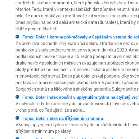
spotřebitelského sentimentu, které přinesla včerejší data. Dolar
rétorice Fedu, které v kontextu slabších dat zůstává neutrální a
bylo, že euro nedokázalo profitovat z informací o pokračujících 
Dnes přijdou na pořad další americká data (durables), která by 
HDP v prvním čtvrtletí.
Forex: Dolar i koruna pokračovaly v úspěšném vstupu do ro
Za první dva obchodní dny euro vůči dolaru ztratilo více než dvě
bankovky získaly podporu hned se vstupem do roku 2020. Ameri
hodlá ukončit loňské trápení a 15. ledna podepsat první část o
draka navíc v posledních měsících ukazuje na stabilizaci ekonom
plody předchozího uvolnění v měnové i fiskální politice. S roke
menověpolitický stimul. Dnes pak dolar získal podporu díky s
přístavu v situaci eskalace politického rizika. Vyostření způso
Spojených států na klíčového iránského generála Sulejmáního na
Forex: Dolar index dosáhl v uplynulém týdnu na čtyřletý vrc
V uplynulém týdnu americký dolar vůči koši šesti hlavních světo
vrchol poté, co Fed ujistil, že začne...
Forex: Dolar index na třítýdenním minimu
V&nbsp;uplynulém týdnu se americký dolar vůči koši šesti hlav
třítýdenní minimum po slabý...