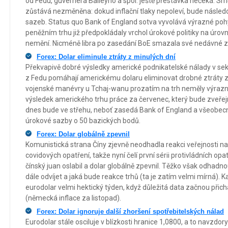
od Fedu, guvernéra Baileyho a spol. ještě přestávka nečeká. Smě
zůstává nezměněna: dokud inflační tlaky nepoleví, bude násled
sazeb. Status quo Bank of England sotva vyvolává výrazné poh
peněžním trhu již předpokládaly vrchol úrokové politiky na úrovni
nemění. Nicméně libra po zasedání BoE smazala své nedávné zi
Forex: Dolar eliminule ztráty z minulých dní
Překvapivě dobré výsledky americké podnikatelské nálady v sek
z Fedu pomáhají americkému dolaru eliminovat drobné ztráty z
vojenské manévry u Tchaj-wanu prozatím na trh neměly výrazně
výsledek amerického trhu práce za červenec, který bude zveřejn
dnes bude ve střehu, neboť zasedá Bank of England a všeobec
úrokové sazby o 50 bazických bodů.
Forex: Dolar globálně zpevnil
Komunistická strana Číny zjevně neodhadla reakci veřejnosti n
covidových opatření, takže nyní čelí první sérii protivládních opa
čínský juan oslabil a dolar globálně zpevnil. Těžko však odhadno
dále odvíjet a jaká bude reakce trhů (ta je zatím velmi mírná).
eurodolar velmi hektický týden, když důležitá data začnou přich
(německá inflace za listopad).
Forex: Dolar ignoruje další zhoršení spotřebitelských nálad
Eurodolar stále osciluje v blízkosti hranice 1,0800, a to navzdo