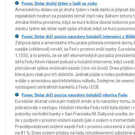
Forex: Dolar druhý týden v řadě se zisky
Americkému dolaru se již druhý týden v řadě dařilo si připsat zi
nejslabších hodnot za poslední téměř čtyři roky. Během tohoto tý
zhruba třetinu procenta, když se kurz krátce dostal dokonce 
závěru týdne ale dolar opět spíše ztrácel, když se kurz posuno
Forex: Dolar drží pozice navzdory holubičí intervenci z Bíl
Zářijová data z amerického trhu práce přinesla smíšené domy, 
nadále (většinově) nevěří, že Fed v prosinci sníží sazby. Eurodo
1,1550, a to přesto, že se šéf ekonomických poradců prezident
šéfa Fedu Kevin Hasset pokusil o holubičí intervenci, když uvedl
přerušovat cyklus snižování sazeb (více viz úvod). Dnes přijdou
která jsou však pro trh důležitá. Jednak půjde o index podnikat
a dále o americkou spotřebitelskou náladu. Dodejme, že seanci 
vystoupení centrálních bankéřů z Fedu i ECB.
Forex: Dolar drží pozice navzdory holubičí rétorice Fedu
Eurodolar doznal včera jen malých změn a to navzdory tomu, ž
pokračovaly v sestupu. Holubičí rétorika Fedu totiž byla slyšet i
pobočky centrální banky v San Francisku M. Dallyová uvedla, že
že v podpoří v prosinci snížení sazeb (jde o ovšem o momentálně
Pravděpodobnost snížení sazeb Fed v prosinci odvozená z úrokov
na 81 %. Dnes ovšem přijdou na řadu (shutdownem) odložená a