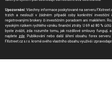
Upozornění:
Všechny informace poskytované na serveru FXstreet.cz
trzích a neslouží v žádném případě coby konkrétní investiční č
registrovanými brokery či investičním poradcem ani makléřem. Rozd
vysokým rizikem rychlého vzniku finanční ztráty. U 69 až 80 % účtů 
byste zvážit, zda rozumíte tomu, jak rozdílové smlouvy fungují, a
najdete
zde
. Publikování nebo další šíření obsahu forex serveru
FXstreet.cz s.r.o. kromě svého vlastního obsahu využívá i zpravodajs