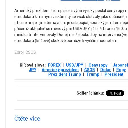
Americký prezident Trump sice svými výroky poslal ceny ropy m
eurodolaru k mírným ziskům, ty se však ukázaly jako dočasné,
trhu se hraje i jiné téma a tím je oslabující japonský jen. Ten 
přičemž aktuálně se měnový pár USD/JPY již blíží hranici 160, u n
minulosti intervenovaly. Dodejme, že pokud by na intervenci (ve 
eurodolaru (křížově) skokově pomůže k vyšším hodnotám.
Zdroj: ČSOB
Klíčová slova:
FOREX
|
USD/JPY
|
Ceny ropy
|
Japonsk
JPY
|
Americký prezident
|
ČSOB
|
Dolar
|
Ropy
Prezident Trump
|
Trump
|
Prezident
|
Sdílení článku:
Čtěte více