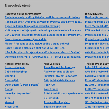
Naposledy čtené:
Forexové online zpravodajství
Blogy uživatelů
Technická analýza - Po pátečním zaváhání by dnes mohl dolar posilovat
Neohrnujte nos nad 
Ranní komentář: Ohlédnutí za výsledkovou sezónou, trhy navzdory rizikům stále v klidu
Index PMI může v tr
Týden na trzích: Silný růst na akciích pokračuje
Které “černé labutě
Volkswagen zvažuje využití technologie z partnerství s Rivianem i pro spalovací vozy
ECB zamává s kurz
Jan Gavenda je budoucí hvězda, říká česká legenda Pavel Padrnos
Praktická ukázka: J
Forex: Koruna na úvod týdne v klidu
O jedné z nejstaršíc
Makro: Předstihový ukazatel Austrálie v srpnu poklesl
Přizpůsobit SE strate
Forex: Koruna oslabila do blízkosti 25,50 EUR/CZK
EUR/USD blízko let
USA: Index předstihových ukazatelů v dubnu poklesl o 1 % při očekávání -0,9 %
Aktuálny obchodný v
Obchodní signály pro ROPU (CL) na 9.–11. června 2026: nákup nad 87,50 USD (21 SMA – 7/8 Murray)
Praktická ukázka: 
Forex slovník pojmů
Klíčová slova
Tradingové analýzy 
Provozní kapitál
Akcie Marvell Technology
Index DAX - Intraden
Zajištění (hedging)
Akcie spoločnosti Lloyds
Aktuálně otevřené 
Charting
Investiční projekt Eaconomy
Kypru kvůli ruské kri
Spotový trh
Běžný účet platební bilance
Ropa WTI - Intraden
Open outcry (Veřejná dražba)
IronX ICO
NZD/USD - Intradenn
Startup
Your Trader
EUR/JPY - Intradenn
Investiční doporučení
Britská dolní komora parlamentu
Aktuálně otevřené 
SPS
BSTEP MINER
ČNB rozhodne o úrok
Warrant
Acreage Holdings Inc.
SSI: Pohled na měn
Hlavní úrok
Shariah-compliant
Zlato - Intradenní v