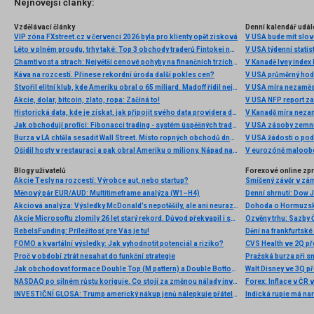
Nejnovější články:
Vzdělávací články
Denní kalendář udál
VIP zóna FXstreet.cz v červenci 2026 byla pro klienty opět zisková
V USA bude mít slo
Léto v plném proudu, trhy také: Top 3 obchody traderů Fintokei na indexech a zlatě
V USA týdenní statist
Chamtivost a strach: Největší cenové pohyby na finančních trzích (červenec 2026)
V Kanadě Ivey index
Káva na rozcestí. Přinese rekordní úroda další pokles cen?
V USA průměrný hod
Stvořil elitní klub, kde Ameriku obral o 65 miliard. Madoff řídil největší Ponzi dějin
V USA míra nezaměs
Akcie, dolar, bitcoin, zlato, ropa: Začíná to!
V USA NFP report z
Historická data, kde je získat, jak připojit svého data providera do MultiCharts a proč je budeme potřebovat? (4. díl)
V Kanadě míra neza
Jak obchodují profíci: Fibonacci trading - systém úspěšných traderů
V USA zásoby zemní
Burza v LA chtěla sesadit Wall Street. Místo ropných obchodů dnes místem duní basy
V USA žádosti o po
Ošidil hosty v restauraci a pak obral Ameriku o miliony. Nápad na obří podvod dostal Ponzi náhodou
V eurozóně maloobc
Blogy uživatelů
Forexové online zp
Akcie Tesly na rozcestí: Výrobce aut, nebo startup?
Smíšený závěr v zá
Měnový pár EUR/AUD: Multitimeframe analýza (W1–H4)
Akciová analýza: Výsledky McDonald’s nepotěšily, ale ani neurazily. Jakou vizi společnost prezentovala?
Dohoda o Hormuzské
Akcie Microsoftu zlomily 26 let starý rekord. Důvod překvapil i samotné investory
RebelsFunding: Príležitosť pre Vás je tu!
FOMO a kvartální výsledky: Jak vyhodnotit potenciál a riziko?
Proč v období ztrát nesahat do funkční strategie
Pražská burza při s
Jak obchodovat formace Double Top (M pattern) a Double Bottom (W pattern)
NASDAQ po silném růstu koriguje. Co stojí za změnou nálady investorů?
INVESTIČNÍ GLOSA: Trump americký nákup jenů nálepkuje přátelstvím. Pravda je jinde