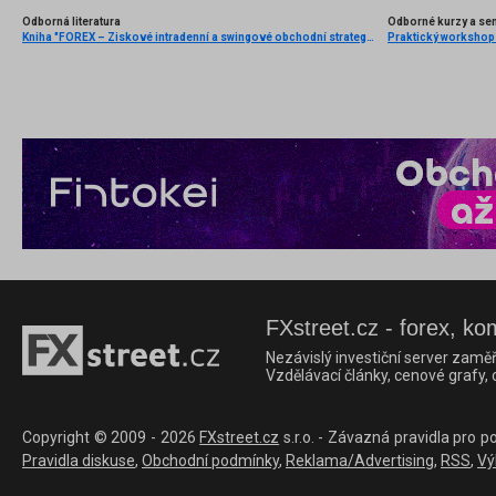
Odborná literatura
Odborné kurzy a se
Kniha "FOREX – Ziskové intradenní a swingové obchodní strategie" od Kathy Lien vychází v češtině!
FXstreet.cz - forex, ko
Nezávislý investiční server zaměř
Vzdělávací články, cenové grafy,
Copyright © 2009 - 2026
FXstreet.cz
s.r.o. - Závazná pravidla pro p
Pravidla diskuse
,
Obchodní podmínky
,
Reklama/Advertising
,
RSS
,
Vý