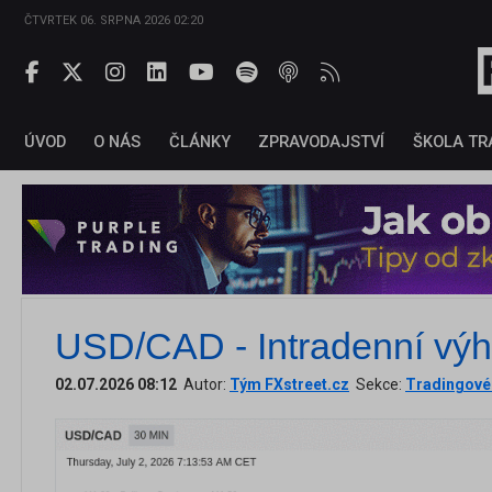
ČTVRTEK 06. SRPNA 2026 02:20
ÚVOD
O NÁS
ČLÁNKY
ZPRAVODAJSTVÍ
ŠKOLA TR
USD/CAD - Intradenní výh
02.07.2026 08:12
Autor:
Tým FXstreet.cz
Sekce:
Tradingové 