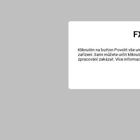
F
Kliknutím na button Povolit vše u
zařízení. Sami můžete určit klikn
zpracování zakázat. Více informa