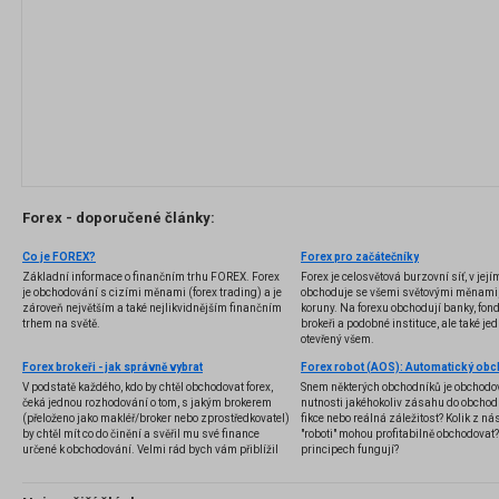
Forex - doporučené články:
Co je FOREX?
Forex pro začátečníky
Základní informace o finančním trhu FOREX. Forex
Forex je celosvětová burzovní síť, v jej
je obchodování s cizími měnami (forex trading) a je
obchoduje se všemi světovými měnami,
zároveň největším a také nejlikvidnějším finančním
koruny. Na forexu obchodují banky, fondy
trhem na světě.
brokeři a podobné instituce, ale také jedn
otevřený všem.
Forex brokeři - jak správně vybrat
V podstatě každého, kdo by chtěl obchodovat forex,
Snem některých obchodníků je obchodo
čeká jednou rozhodování o tom, s jakým brokerem
nutnosti jakéhokoliv zásahu do obchod
(přeloženo jako makléř/broker nebo zprostředkovatel)
fikce nebo reálná záležitost? Kolik z nás
by chtěl mít co do činění a svěřil mu své finance
"roboti" mohou profitabilně obchodovat
určené k obchodování. Velmi rád bych vám přiblížil
principech fungují?
problematiku výběru brokera, rozdíl mezi
jednotlivými typy brokerů a v neposlední řadě uvedu
několik příkladů nejznámějších z nich.