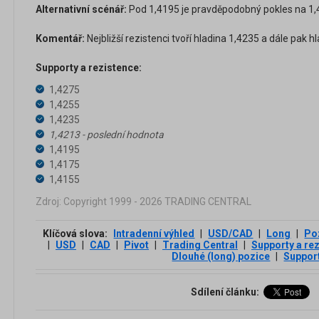
Alternativní scénář:
Pod 1,4195 je pravděpodobný pokles na 1,4
Komentář:
Nejbližší rezistenci tvoří hladina 1,4235 a dále pak h
Supporty a rezistence:
1,4275
1,4255
1,4235
1,4213 - poslední hodnota
1,4195
1,4175
1,4155
Zdroj: Copyright 1999 - 2026 TRADING CENTRAL
Klíčová slova:
Intradenní výhled
|
USD/CAD
|
Long
|
Po
|
USD
|
CAD
|
Pivot
|
Trading Central
|
Supporty a re
Dlouhé (long) pozice
|
Suppor
Sdílení článku: