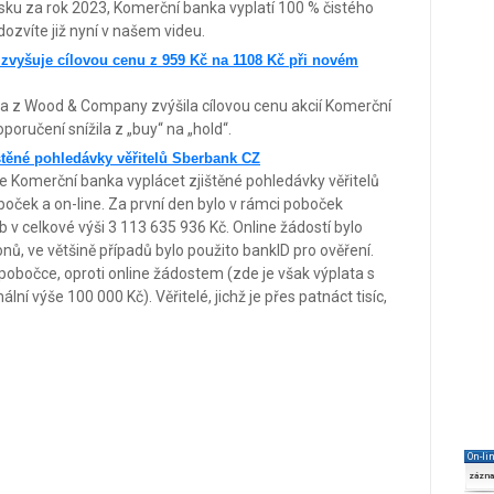
sku za rok 2023, Komerční banka vyplatí 100 % čistého
dozvíte již nyní v našem videu.
yšuje cílovou cenu z 959 Kč na 1108 Kč při novém
 z Wood & Company zvýšila cílovou cenu akcií Komerční
poručení snížila z „buy“ na „hold“.
štěné pohledávky věřitelů Sberbank CZ
e Komerční banka vyplácet zjištěné pohledávky věřitelů
oček a on-line. Za první den bylo v rámci poboček
 v celkové výši 3 113 635 936 Kč. Online žádostí bylo
ů, ve většině případů bylo použito bankID pro ověření.
a pobočce, oproti online žádostem (zde je však výplata s
í výše 100 000 Kč). Věřitelé, jichž je přes patnáct tisíc,
On-li
zázn