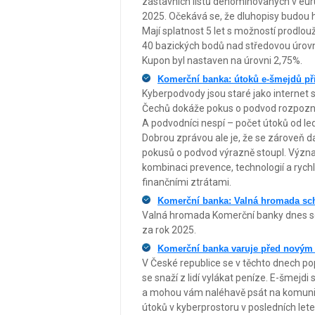
zástavních listů denominovaných v eur
2025. Očekává se, že dluhopisy budou
Mají splatnost 5 let s možností prodlouž
40 bazických bodů nad středovou úrov
Kupon byl nastaven na úrovni 2,75%.
Komerční banka: útoků e-šmejdů při
Kyberpodvody jsou staré jako internet
Čechů dokáže pokus o podvod rozpoznat.
A podvodníci nespí – počet útoků od le
Dobrou zprávou ale je, že se zároveň d
pokusů o podvod výrazně stoupl. Význam
kombinaci prevence, technologií a rychl
finančními ztrátami.
Komerční banka: Valná hromada schvá
Valná hromada Komerční banky dnes sch
za rok 2025.
Komerční banka varuje před nový
V České republice se v těchto dnech po
se snaží z lidí vylákat peníze. E-šmejd
a mohou vám naléhavě psát na komunika
útoků v kyberprostoru v posledních let