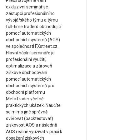
Představujeme vám
exkluzivní seminář se
zástupci profesionálního
vývojářského týmu a týmu
full-time traderů obchodující
pomocí automatických
obchodních systémů (AOS)
ve společnosti FXstreet.cz.
Hlavní náplní semináře je
profesionální využití,
optimalizace a zároveň
ziskové obchodování
pomocí automatických
obchodních systémů pro
obchodní platformu
MetaTrader včetně
praktických ukázek. Naučíte
se mimo jiné správně
ověřovat (backtestovat)
ziskovost AOS a následně
AOS reálně využívat v praxi k
dosažení ziskových