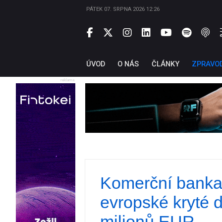
PÁTEK 07. SRPNA 2026 12:26
ÚVOD
O NÁS
ČLÁNKY
ZPRAVO
reklama
Komerční banka
evropské kryté 
milionů EUR