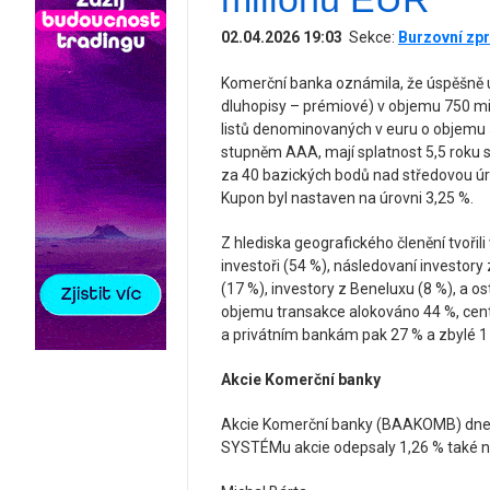
02.04.2026 19:03
Sekce:
Burzovní zpr
Komerční banka oznámila, že úspěšně um
dluhopisy – prémiové) v objemu 750 mi
listů denominovaných v euru o objemu 
stupněm AAA, mají splatnost 5,5 roku s
za 40 bazických bodů nad středovou úr
Kupon byl nastaven na úrovni 3,25 %.
Z hlediska geografického členění tvořili
investoři (54 %), následovaní investory
(17 %), investory z Beneluxu (8 %), a os
objemu transakce alokováno 44 %, cen
a privátním bankám pak 27 % a zbylé 1 %
Akcie Komerční banky
Akcie Komerční banky (BAAKOMB) dnes
SYSTÉMu akcie odepsaly 1,26 % také n