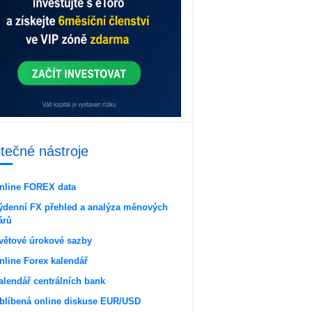
itečné nástroje
nline FOREX data
ýdenní FX přehled a analýza měnových
árů
větové úrokové sazby
nline Forex kalendář
alendář centrálních bank
blíbená online diskuse EUR/USD