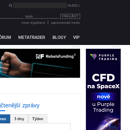
PŘIHLÁSIT
|
nová registrace
zapomenuté heslo
ÓRUM
METATRADER
BLOGY
VIP
reklama
reklama
jčtenější zprávy
nes
3 dny
Týden