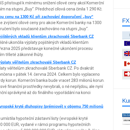
 přistoupil k mírnému snížení cílové ceny akcií Komerční
 na stupni „Buy“. Předchozí cílová cena činila 1 290 Kč.
ou cenu na 1300 Kč při zachování doporučení „buy“
FX
ke zvýšení cílové ceny pro akcie Komerční banky na 1300
oručení bylo současně zachováno na stupni „buy“.
ojištěných vkladů klientům zkrachovalé Sberbank CZ
šně ukončila výplaty pojištěných vkladů klientům
řezna 2025 představuje konečné ukončení procesu
ím tříleté zákonné lhůty.
ýplaty věřitelům zkrachovalé Sberbank CZ
aty věřitelům zkrachovalé Sberbank CZ. Po dvakrát
nčena v pátek 14. června 2024. Celkem bylo vyplaceno
iardy korun. Komerční banka bude vracet 283 milionů korun.
 své finanční prostředky nevybrali, o ně nepřijdou, ale nyní
ční správkyně až do finálního vypořádání na konci
Ku
vropské kryté dluhopisy (prémiové) v objemu 750 milionů
On-li
ístila hypoteční zástavní listy (evropské kryté
zázn
00 000 EUR, vydané v rámci programu hypotečních