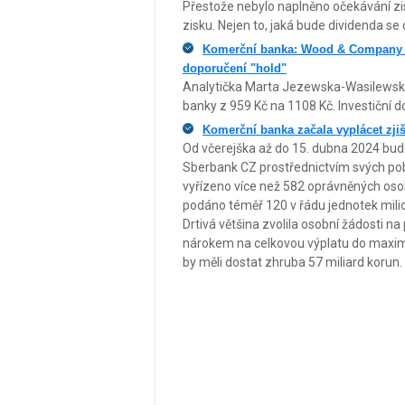
Přestože nebylo naplněno očekávání zi
zisku. Nejen to, jaká bude dividenda se 
Komerční banka: Wood & Company zv
doporučení "hold"
Analytička Marta Jezewska-Wasilewska
banky z 959 Kč na 1108 Kč. Investiční do
Komerční banka začala vyplácet zji
Od včerejška až do 15. dubna 2024 bud
Sberbank CZ prostřednictvím svých pob
vyřízeno více než 582 oprávněných osob
podáno téměř 120 v řádu jednotek milion
Drtivá většina zvolila osobní žádosti n
nárokem na celkovou výplatu do maximáln
by měli dostat zhruba 57 miliard korun.