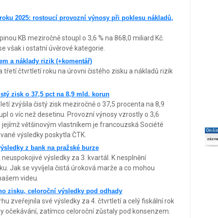
 roku 2025: rostoucí provozní výnosy při poklesu nákladů,
inou KB meziročně stoupl o 3,6 % na 868,0 miliard Kč.
se však i ostatní úvěrové kategorie.
em a náklady rizik (+komentář)
řetí čtvrtletí roku na úrovni čistého zisku a nákladů rizik
stý zisk o 37,5 pct na 8,9 mld. korun
tí zvýšila čistý zisk meziročně o 37,5 procenta na 8,9
upl o víc než desetinu. Provozní výnosy vzrostly o 3,6
, jejímž většinovým vlastníkem je francouzská Société
On-li
vané výsledky poskytla ČTK.
zázn
ýsledky z bank na pražské burze
neuspokojivé výsledky za 3. kvartál. K nesplnění
sku. Jak se vyvíjela čistá úroková marže a co mohou
 našem videu.
ho zisku, celoroční výsledky pod odhady
zveřejnila své výsledky za 4. čtvrtletí a celý fiskální rok
aly očekávání, zatímco celoroční zůstaly pod konsenzem.