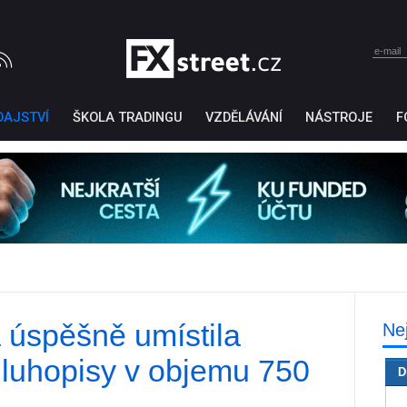
DAJSTVÍ
ŠKOLA TRADINGU
VZDĚLÁVÁNÍ
NÁSTROJE
F
 úspěšně umístila
Ne
Ticker Tape
by TradingView
dluhopisy v objemu 750
D