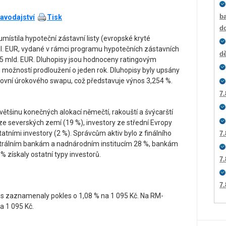
ba
avodajství
Tisk
d
ístila hypoteční zástavní listy (evropské kryté
l. EUR, vydané v rámci programu hypotečních zástavních
dě
5 mld. EUR. Dluhopisy jsou hodnoceny ratingovým
 možností prodloužení o jeden rok. Dluhopisy byly upsány
ovní úrokového swapu, což představuje výnos 3,254 %.
7.
 většinu konečných alokací němečtí, rakouští a švýcarští
 ze severských zemí (19 %), investory ze střední Evropy
tatními investory (2 %). Správcům aktiv bylo z finálního
7.
trálním bankám a nadnárodním institucím 28 %, bankám
 získaly ostatní typy investorů.
7.
7.
 zaznamenaly pokles o 1,08 % na 1 095 Kč. Na RM-
a 1 095 Kč.