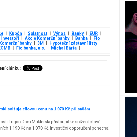
ce
|
Kupón
|
Splatnost
|
Výnos
|
Banky
|
EUR
|
Investoři
|
Akcie Komerční banky
|
Banka
|
Fio
Komerční banky
|
3М
|
Hypoteční zástavní listy
|
KOMB
|
Fio banka, a.s.
|
Michal Bárta
|
ení článku:
ki snižuje cílovou cenu na 1 070 Kč při stálém
sti Trigon Dom Maklerski přistoupil ke snížení cílové
ích 1 190 Kč na 1 070 Kč. Investiční doporučení ponechal