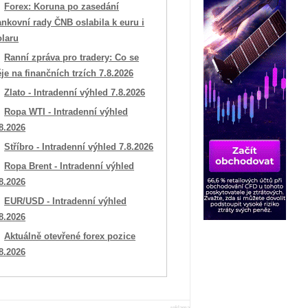
Forex: Koruna po zasedání
nkovní rady ČNB oslabila k euru i
olaru
Ranní zpráva pro tradery: Co se
je na finančních trzích 7.8.2026
Zlato - Intradenní výhled 7.8.2026
Ropa WTI - Intradenní výhled
8.2026
Stříbro - Intradenní výhled 7.8.2026
Ropa Brent - Intradenní výhled
8.2026
EUR/USD - Intradenní výhled
8.2026
Aktuálně otevřené forex pozice
8.2026
reklama