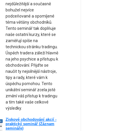
nejdůležitější a současně
bohužel nejvíce
podceňované a opomíjené
téma většiny obchodníků.
Tento seminář tak doplňuje
naše ostatní kurzy, které se
zaměřují spíše na
technickou stránku tradingu.
Úspěch tradera záleží hlavně
na jeho psychice a přístupu k
obchodování. Přijďte se
naučit ty nejsilnější nástroje,
tipy a rady, které vám k
úspěchu pomohou. Tento
unikátní seminář zcela jistě
změní váš přístup k tradingu
a tím také vaše celkové
výsledky.
Ziskové obchodování akcií -
ne
praktický seminář (Záznam
am
semináře)