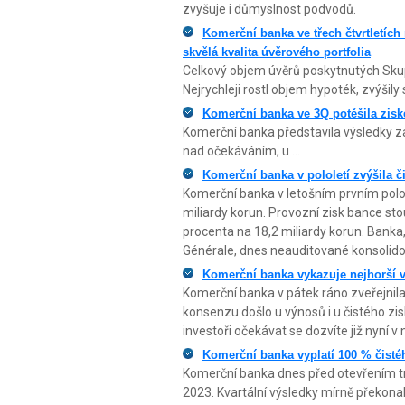
zvyšuje i důmyslnost podvodů.
Komerční banka ve třech čtvrtletích
skvělá kvalita úvěrového portfolia
Celkový objem úvěrů poskytnutých Skup
Nejrychleji rostl objem hypoték, zvýšily 
Komerční banka ve 3Q potěšila zisk
Komerční banka představila výsledky za t
nad očekáváním, u ...
Komerční banka v pololetí zvýšila či
Komerční banka v letošním prvním polole
miliardy korun. Provozní zisk bance sto
procenta na 18,2 miliardy korun. Banka
Générale, dnes neauditované konsolido
Komerční banka vykazuje nejhorší v
Komerční banka v pátek ráno zveřejnila 
konsenzu došlo u výnosů i u čistého zi
investoři očekávat se dozvíte již nyní v
Komerční banka vyplatí 100 % čisté
Komerční banka dnes před otevřením trhu 
2023. Kvartální výsledky mírně překon