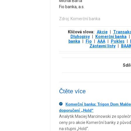
Michal Bárta
Fio banka, a.s.
Zdroj: Komerční banka
Klíčová slova:
Akcie
|
Transak
Dluhopisy
|
Komerční banka
|
banka
|
Fio
|
AAA
|
Pokles
|
Zástavní listy
|
BAA
Sdíl
Čtěte více
Komerční banka: Trigon Dom Maklers
doporučení „Hold“
Analytik Maciej Marcinowski ze společno
ceny pro akcie Komerční banky z původn
na stupni „Hold“.