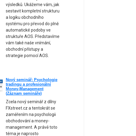
výsledků. Ukážeme vám, jak
sestavit kompletní strukturu
a logiku obchodního
systému pro převod do plně
automatické podoby ve
struktuře AOS. Představíme
vám také naše vnímání,
obchodní přístupy a
strategie pomocí AOS.
Nový seminář: Psychologie
ne
tradingu a profesionální
am
Money-Management
(Záznam semináře)
Zcela nový seminář z dílny
FXstreet.cz a tentokrát se
zaměřením na psychologii
obchodování a money-
management. A právě toto
téma je naprosto