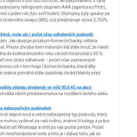
u o objemu 5 000 000 000 EUR, aktualizovaného 3. října
 hodnoceny ratingovým stupněm AAA (agenturou Fitch).
ení o jeden rok (tzv. soft bullet). Dluhopisy byly upsány za
ní úrokového swapu (MS), což představuje výnos 2,755%.
bývá, roste ale i počet včas odhalených podvodů
 sám. Jak ukazuje průzkum Komerční banky, většina
 Přesto zhruba třem milionům lidí stále hrozí, že naletí.
dna do května letošního roku vzrostl meziročně o 50 %.
aří více útoků odhalovat – počet včas zastavených
nou roli v tom hraje i Komerční banka, která díky
é reakce pomáhá stále úspěšněji chránit klienty před
lila výplatu dividendy ve výši 95,6 Kč na akcii
válila návrh představenstva na rozdělení čistého zisku
m a nebezpečným podvodem
prvé objevil nový a velmi nebezpečný typ podvodu, který
i se mohou vydávat za vaši rodinu, známé či kolegy z práce
ční síti Whatsapp a chtít po vás poslat peníze. Počet
ech mnohonásobně roste a toto je i důkaz toho, jak se