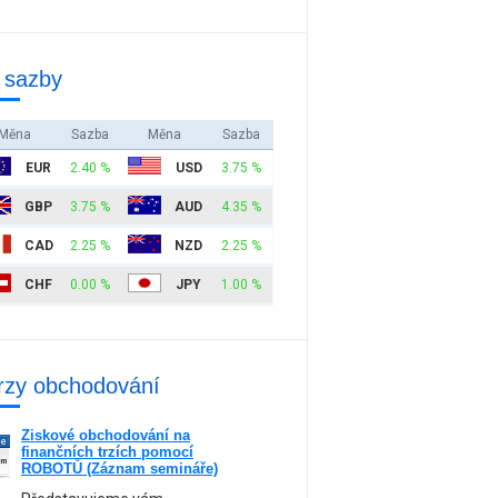
 sazby
Měna
Sazba
Měna
Sazba
EUR
2.40 %
USD
3.75 %
GBP
3.75 %
AUD
4.35 %
CAD
2.25 %
NZD
2.25 %
CHF
0.00 %
JPY
1.00 %
rzy obchodování
Ziskové obchodování na
ne
finančních trzích pomocí
am
ROBOTŮ (Záznam semináře)