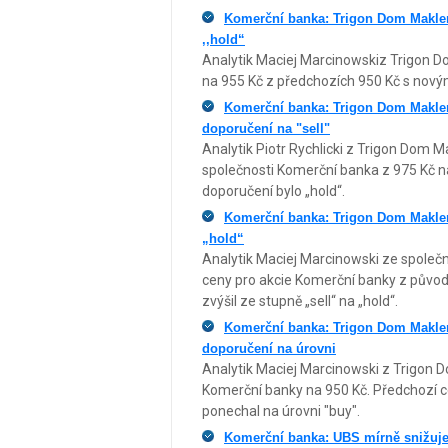
Komerční banka: Trigon Dom Makler
‚‚hold“
Analytik Maciej Marcinowskiz Trigon D
na 955 Kč z předchozích 950 Kč s novým
Komerční banka: Trigon Dom Maklers
doporučení na "sell"
Analytik Piotr Rychlicki z Trigon Dom Ma
společnosti Komerční banka z 975 Kč na
doporučení bylo „hold“.
Komerční banka: Trigon Dom Maklers
„hold“
Analytik Maciej Marcinowski ze společno
ceny pro akcie Komerční banky z původn
zvýšil ze stupně „sell“ na „hold“.
Komerční banka: Trigon Dom Maklers
doporučení na úrovni
Analytik Maciej Marcinowski z Trigon Do
Komerční banky na 950 Kč. Předchozí cen
ponechal na úrovni "buy".
Komerční banka: UBS mírně snižuje