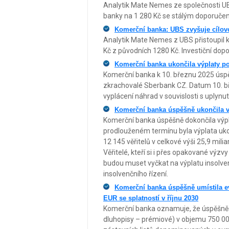
Analytik Mate Nemes ze společnosti UBS
banky na 1 280 Kč se stálým doporučením
Komerční banka: UBS zvyšuje cílov
Analytik Mate Nemes z UBS přistoupil 
Kč z původních 1280 Kč. Investiční dop
Komerční banka ukončila výplaty p
Komerční banka k 10. březnu 2025 úspě
zkrachovalé Sberbank CZ. Datum 10. b
vyplácení náhrad v souvislosti s uplynut
Komerční banka úspěšně ukončila v
Komerční banka úspěšně dokončila výpl
prodlouženém termínu byla výplata uko
12 145 věřitelů v celkové výši 25,9 mil
Věřitelé, kteří si i přes opakované výzvy
budou muset vyčkat na výplatu insolven
insolvenčního řízení.
Komerční banka úspěšně umístila e
EUR se splatností v říjnu 2030
Komerční banka oznamuje, že úspěšně um
dluhopisy – prémiové) v objemu 750 0