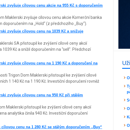
ski zvyšuje cílovou cenu akcie na 955 Kč s doporučením
om Maklerski zvyšuje cílovou cenu akcie Komerční banka
 doporučením na ‚‚Hold“ (z předchozího ‚‚Buy“).
ki zvyšuje cílovou cenu na 1039 Kč a snižuje
klerski SA přistoupil ke zvýšení cílové ceny akcií
 1039 Kč a snížil doporučením na "sell". Předchozí
Už
ki zvyšuje cílovou cenu na 1 190 Kč a doporučení na
sti Trigon Dom Maklerski přistoupil ke zvýšení cílové
O
ích 1 140 Kč na 1 190 Kč. Investiční doporučení rovněž
T
p
ki zvyšuje cílovou cenu na 950 Kč při stálém
S
m Maklerski přistoupil ke zvýšení cílové ceny akcií
O
a analytika činila 940 Kč. Investiční doporučení
K
O
 cílovou cenu na 1 280 Kč se stálým doporučením „Buy“