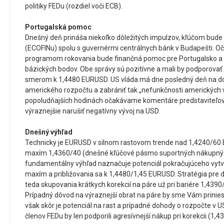
politiky FEDu (rozdiel voči ECB).
Portugalská pomoc
Dnešný deň prináša niekoľko dôležitých impulzov, kľúčom bude 
(ECOFINu) spolu s guvernérmi centrálnych bánk v Budapešti. O
programom rokovania bude finančná pomoc pre Portugalsko a z
bázických bodov. Obe správy sú pozitívne a mali by podporova
smerom k 1,4480 EURUSD. US vláda má dne posledný deň na d
amerického rozpočtu a zabrániť tak „nefunkčnosti amerických ve
popoludňajších hodinách očakávame komentáre predstaviteľov 
výraznejšie narušiť negatívny vývoj na USD.
Dnešný výhľad
Technicky je EURUSD v silnom rastovom trende nad 1,4240/60
maxím 1,4360/40 (dnešné kľúčové pásmo suportných nákupných
fundamentálny výhľad naznačuje potenciál pokračujúceho vyt
maxím a približovania sa k 1,4480/1,45 EURUSD. Stratégia pre d
teda skupovania krátkych korekcií na páre už pri bariére 1,439
Prípadný dôvod na výraznejší obrat na páre by sme Vám priniesl
však skôr je potenciál na rast a prípadné dohody o rozpočte v 
členov FEDu by len podporili agresívnejší nákup pri korekcii (1