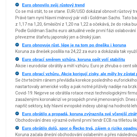
Euro obnovilo svůj růstový trend
Co se má stát, to se stane. EUR/USD dokázal obnovit růstový tren
Právě tam nyní hlavní měnový pár vidí i Goldman Sachs. Tato ba
z 1,17 na 1,20, 6měsíční z 1,20 na 1,22 a očekává, že do roka bu
Podle Goldman Sachs euro aktuálně vede první fázi oslabování 
převezme štafetu japonský jen a čínský jüan.
Euro obnovuje růst, lépe je na tom po dnešku i koruna
Koruna za dnešek posílila na 24,22 za euro a dokázala tak využít 
Euro obrací směrem vzhůru, koruna opět volí stabilitu
Akcie i eurodolar obrátily a míří vzhůru. Euro je zhruba o cent siln
Euro obrací vzhůru. Akcie korigují zisky, ale měly by zůsta
Se čtvrtečním ránem převládla korekce posledního euforického r
nastartovaly americké volby a pak notně přiživily naděje na brz
Covid-19. Nejprve se obrátila rotace mezi technologickými fir
zasaženými koronakrizí ve prospěch prvně jmenovaných. Dnes n
napříč sektory, kdy hlavní evropské indexy ubírají na hodnotě le
Euro obrátilo a propadá, koruna zvýraznila své včerejší ztrát
Obchodování dnes výrazně ovlivnil první tendr ECB na tříletou likv
Euro obrátilo dolů, spor o Řecko trvá, zájem o riziko opadnu
Koruna začala dnešní obchodování oslabením a přes následnou k