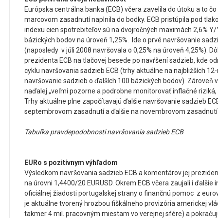
Európska centrálna banka (ECB) včera zavelila do útoku a to čo a
marcovom zasadnutí naplnila do bodky. ECB pristúpila pod tlak
indexu cien spotrebiteľov sú na dvojročných maximách 2,6% Y/Y
bázických bodov na úroveň 1,25%. Ide o prvé navršovanie sad
(naposledy v júli 2008 navršovala o 0,25% na úroveň 4,25%). Dôl
prezidenta ECB na tlačovej besede po navŕšení sadzieb, kde od
cyklu navršovania sadzieb ECB (trhy aktuálne na najbližších 1
navršovanie sadzieb o ďalších 100 bázických bodov). Zároveň vš
naďalej „veľmi pozorne a podrobne monitorovať inflačné riziká, k
Trhy aktuálne plne započítavajú ďalšie navršovanie sadzieb EC
septembrovom zasadnutí a ďalšie na novembrovom zasadnutí
Tabuľka pravdepodobnosti navršovania sadzieb ECB
EURo s pozitívnym výhľadom
Výsledkom navršovania sadzieb ECB a komentárov jej prezid
na úrovni 1,4400/20 EURUSD. Okrem ECB včera zaujali i ďalšie
oficiálnej žiadosti portugalskej strany o finančnú pomoc z eur
je aktuálne tvorený hrozbou fiškálneho provizória americkej vl
takmer 4 mil. pracovným miestam vo verejnej sfére) a pokrač