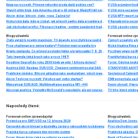
Káva na rozcestí. Přinese rekordní úroda další pokles cen?
V USA průměrný hod
Stvořil elitní klub, kde Ameriku obral o 65 miliard. Madoff řídil největší Ponzi dějin
V USA míra nezaměs
Akcie, dolar, bitcoin, zlato, ropa: Začíná to!
V USA NFP report z
Historická data, kde je získat, jak připojit svého data providera do MultiCharts a proč je budeme potřebovat? (4. díl)
V Kanadě míra neza
Jak obchodují profíci: Fibonacci trading - systém úspěšných traderů
V USA zásoby zemní
Blogy uživatelů
Forexové online zp
Zlato vyráží k novým maximům: Tři důvody, proč žlutý kov opět dominuje
Prop challenge pro swing tradery? Fintokei mění pravidla hry
Nízká hladina Rýna 
Krypto šeptanda: Co přinesl poslední týden v kryptosvětě (7. 8. 2026)
Pozitivní vývoj na Wa
Tato legenda čeká krach jako v roce 1987!
Frankfurtská burza 
Dosáhne SpaceX do roku 2030 tržeb ve výši 1 bilionu dolarů?
Analýza DAX, Nasdaq, EUR/USD: Zlepšený sentiment poslal DAX na nová maxima
Praktické okénko: Bitcoin aktuálně jako spekulativní, nikoli investiční aktivum
Akcie Tesly na rozcestí: Výrobce aut, nebo startup?
Měnový pár EUR/AUD: Multitimeframe analýza (W1–H4)
Denní shrnutí: Výpro
Akciová analýza: Výsledky McDonald’s nepotěšily, ale ani neurazily. Jakou vizi společnost prezentovala?
Tři trhy, které sledo
Naposledy čtené:
Forexové online zpravodajství
Blogy uživatelů
Prognóza pro GBP/USD na 12. března 2024
Evropské akcie klesají v důsledku zpráv o rakouském lockdownu
Pražská burza zahajuje den mírným růstem
Praktická ukázka:
Forex: Nejen dolar čeká na páteční na payrolls
Bank of England zbr