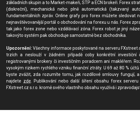
základních skupin a to Market-makeři, STP a ECN brokeři. Forex stra
(diskreční), mechanická nebo plně automatická (takzvaný aut
fundamentálních zpráv. Online grafy pro forex můžete sledovat na 
nejnavštěvovanější portál o obchodování na forexu u nás. Forex zprav
tak jako forex zone nebo vzdělávací zóna. Forex robot je jiný náz
takovýto systém pak obchoduje samostatně bez obchodníka.
Upozornění:
Všechny informace poskytované na serveru FXstreet.cz
trzích a neslouží v žádném případě coby konkrétní investiční č
registrovanými brokery či investičním poradcem ani makléřem. Rozd
vysokým rizikem rychlého vzniku finanční ztráty. U 69 až 80 % účtů 
byste zvážit, zda rozumíte tomu, jak rozdílové smlouvy fungují, a
najdete
zde
. Publikování nebo další šíření obsahu forex serveru
FXstreet.cz s.r.o. kromě svého vlastního obsahu využívá i zpravodajs