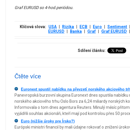
Graf EURUSD so 4-hod.periódou.
Klíčová slova:
USA
|
Rizika
|
ECB
|
Euro
|
Sentiment
EURUSD
|
Banka
|
Graf
|
Graf EURUSD
|
Sdílení článku:
Čtěte více
Euronext spustil nabídku na převzetí norského akciového tr
Panevropská burzovní skupina Euronext dnes spustila nabídku 
norského akciového trhu Oslo Bors za 6,24 miliardy norských ko
Informovala o tom dnes agentura Reuters. Minulý měsíc přitom 
vyjádřili souhlas akcionáři, kteří mají pod kontrolou přes 50 proc
Euro (nižšie úroky pre Írsko?)
Európski ministri financií by mali údajne rokovať o znížení úrokov