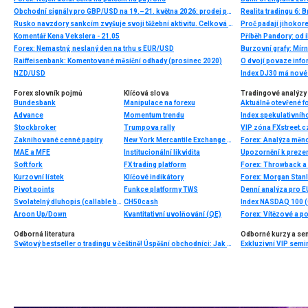
Obchodní signály pro GBP/USD na 19.–21. května 2026: prodej pod 1,3380 (21 SMA – 6/8 Murray)
Realita tradingu 6: B
Rusko navzdory sankcím zvyšuje svoji těžební aktivitu. Celková hloubka jeho ropných vrtů byla loni nejvyšší za uplynulé minimálně více než jedno desetiletí
Proč padají jihokor
Komentář Kena Vekslera - 21.05
Příběh Pandory: od 
Forex: Nemastný, neslaný den na trhu s EUR/USD
Burzovní grafy: Mír
Raiffeisenbank: Komentované měsíční odhady (prosinec 2020)
O dvojí povaze info
NZD/USD
Index DJ30 má nové a
Forex slovník pojmů
Klíčová slova
Tradingové analýzy 
Bundesbank
Manipulace na forexu
Aktuálně otevřené f
Advance
Momentum trendu
Index spekulativníh
Stockbroker
Trumpova rally
Zaknihované cenné papíry
New York Mercantile Exchange (NYMEX)
Forex: Analýza mě
MAE a MFE
Institucionální likvidita
Upozornění k prezen
Soft fork
FX trading platform
Forex: Throwback a 
Kurzovní lístek
Klíčové indikátory
Forex: Morgan Stanl
Pivot points
Funkce platformy TWS
Denní analýza pro E
Svolatelný dluhopis (callable bond)
CH50cash
Index NASDAQ 100 (C
Aroon Up/Down
Kvantitativní uvolňování (QE)
Forex: Vítězové a p
Odborná literatura
Odborné kurzy a se
Světový bestseller o tradingu v češtině! Úspěšní obchodníci: Jak běžní lidé porážejí Wall Street v jeho vlastní hře
Exkluzivní VIP semi