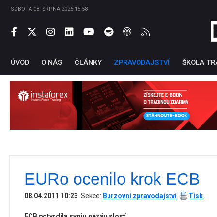
SOBOTA 08. SRPNA 2026 15:58
ÚVOD
O NÁS
ČLÁNKY
ZPRAVODAJSTVÍ
ŠKOLA TR
EURo ocenilo krok ECB
Ti
08.04.2011 10:23
Sekce:
Burzovní zpravodajství
Tisk
ECB potvrdila svoju nezávislosť