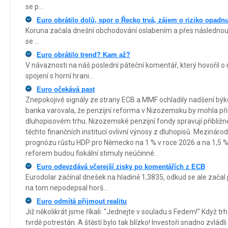
se p...
Euro obrátilo dolů, spor o Řecko trvá, zájem o riziko opadnu
Koruna začala dnešní obchodování oslabením a přes následnou k
se ...
Euro obrátilo trend? Kam až?
V návaznosti na náš poslední páteční komentář, který hovořil o
spojení s horní hrani...
Euro očekává past
Znepokojivé signály ze strany ECB a MMF ochladily nadšení býk
banka varovala, že penzijní reforma v Nizozemsku by mohla př
dluhopisovém trhu. Nizozemské penzijní fondy spravují přibližně 
těchto finančních institucí ovlivní výnosy z dluhopisů. Mezinár
prognózu růstu HDP pro Německo na 1 % v roce 2026 a na 1,5 % v
reforem budou fiskální stimuly neúčinné.
Euro odevzdává včerejší zisky po komentářích z ECB
Eurodolar začínal dnešek na hladině 1,3835, odkud se ale začal 
na tom nepodepsal horš...
Euro odmítá přijmout realitu
Již několikrát jsme říkali: "Jednejte v souladu s Fedem!" Když tr
tvrdě potrestán. A štěstí bylo tak blízko! Investoři snadno zvlád