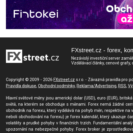
FXstreet.cz - forex, ko
Nezávislý investiční server zaměř
Vzdělávací články, cenové grafy,
Copyright © 2009 - 2026
FXstreet.cz
s.r.o. - Závazná pravidla pro p
Pravidla diskuse
,
Obchodní podmínky
,
Reklama/Advertising
,
RSS
,
Vý
Hlavní světové měny jsou americký dolar (USD), euro (EUR), britská 
světě, na kterém se obchoduje s měnami. Forex nemá žádné centrál
obchodník na forexu, který vydělává na pohyb měn, respektive na v
neboli obchodování na forexu) je forex kalendář, který ukazuje č
volatility a prudké pohyby v finančních trzích. Fundamentální ana
upozornění na nebezpečné pohyby. Forex broker je zprostředkov