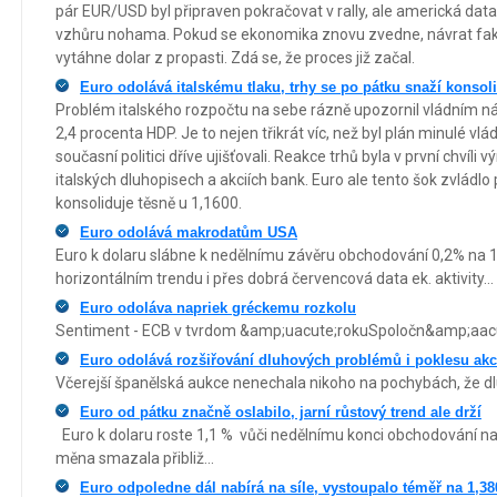
pár EUR/USD byl připraven pokračovat v rally, ale americká dat
vzhůru nohama. Pokud se ekonomika znovu zvedne, návrat fak
vytáhne dolar z propasti. Zdá se, že proces již začal.
Euro odolává italskému tlaku, trhy se po pátku snaží konsol
Problém italského rozpočtu na sebe rázně upozornil vládním ná
2,4 procenta HDP. Je to nejen třikrát víc, než byl plán minulé vlád
současní politici dříve ujišťovali. Reakce trhů byla v první chvíli
italských dluhopisech a akciích bank. Euro ale tento šok zvládl
konsoliduje těsně u 1,1600.
Euro odolává makrodatům USA
Euro k dolaru slábne k nedělnímu závěru obchodování 0,2% na 1
horizontálním trendu i přes dobrá červencová data ek. aktivity...
Euro odoláva napriek gréckemu rozkolu
Sentiment - ECB v tvrdom &amp;uacute;rokuSpoločn&amp;aacu
Euro odolává rozšiřování dluhových problémů i poklesu akci
Včerejší španělská aukce nenechala nikoho na pochybách, že dlu
Euro od pátku značně oslabilo, jarní růstový trend ale drží
Euro k dolaru roste 1,1 % vůči nedělnímu konci obchodování na
měna smazala přibliž...
Euro odpoledne dál nabírá na síle, vystoupalo téměř na 1,38