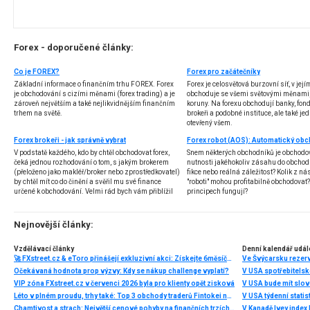
Forex - doporučené články:
Co je FOREX?
Forex pro začátečníky
Základní informace o finančním trhu FOREX. Forex
Forex je celosvětová burzovní síť, v jej
je obchodování s cizími měnami (forex trading) a je
obchoduje se všemi světovými měnami,
zároveň největším a také nejlikvidnějším finančním
koruny. Na forexu obchodují banky, fondy
trhem na světě.
brokeři a podobné instituce, ale také jedn
otevřený všem.
Forex brokeři - jak správně vybrat
V podstatě každého, kdo by chtěl obchodovat forex,
Snem některých obchodníků je obchodo
čeká jednou rozhodování o tom, s jakým brokerem
nutnosti jakéhokoliv zásahu do obchod
(přeloženo jako makléř/broker nebo zprostředkovatel)
fikce nebo reálná záležitost? Kolik z nás
by chtěl mít co do činění a svěřil mu své finance
"roboti" mohou profitabilně obchodovat
určené k obchodování. Velmi rád bych vám přiblížil
principech fungují?
problematiku výběru brokera, rozdíl mezi
jednotlivými typy brokerů a v neposlední řadě uvedu
několik příkladů nejznámějších z nich.
Nejnovější články:
Vzdělávací články
Denní kalendář udál
🚀 FXstreet.cz & eToro přinášejí exkluzivní akci: Získejte 6měsíční členství ve VIP zóně ZDARMA
Ve Švýcarsku rezer
Očekávaná hodnota prop výzvy: Kdy se nákup challenge vyplatí?
V USA spotřebitelsk
VIP zóna FXstreet.cz v červenci 2026 byla pro klienty opět zisková
V USA bude mít slo
Léto v plném proudu, trhy také: Top 3 obchody traderů Fintokei na indexech a zlatě
V USA týdenní statist
Chamtivost a strach: Největší cenové pohyby na finančních trzích (červenec 2026)
V Kanadě Ivey index