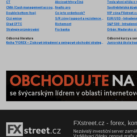
CT
Akciové trhy v Číně
Tesla vloni přišla o
CMA (Cash management account)
finalto.pro
Double bottom (top)
Co je to orderbook?
Cizí emise
S/R zóny (support a rezistence zóny)
EUR/USD - Intradenn
Úřad CFTC
Richemont
S&P 500 - Intradenní
Strategie průměrování
Fio banka
Odborná literatura
Odborné kurzy a se
Kniha "FOREX – Ziskové intradenní a swingové obchodní strategie" od Kathy Lien vychází v češtině!
Juniorská škola tradi
FXstreet.cz - forex, ko
Nezávislý investiční server zaměř
Vzdělávací články, cenové grafy,