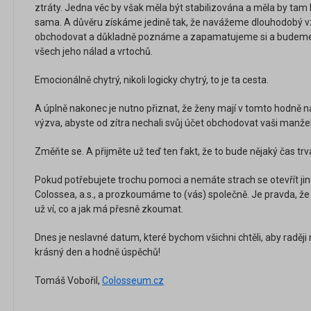
ztráty. Jedna věc by však měla být stabilizována a měla by tam 
sama. A důvěru získáme jedině tak, že navážeme dlouhodobý v
obchodovat a důkladně poznáme a zapamatujeme si a budeme
všech jeho nálad a vrtochů.
Emocionálně chytrý, nikoli logicky chytrý, to je ta cesta.
A úplně nakonec je nutno přiznat, že ženy mají v tomto hodně n
výzva, abyste od zítra nechali svůj účet obchodovat vaši manže
Změňte se. A přijměte už teď ten fakt, že to bude nějaký čas trv
Pokud potřebujete trochu pomoci a nemáte strach se otevřít ji
Colossea, a.s., a prozkoumáme to (vás) společně. Je pravda, že
už ví, co a jak má přesně zkoumat.
Dnes je neslavné datum, které bychom všichni chtěli, aby raději
krásný
den a hodně úspěchů!
Tomáš Vobořil,
Colosseum.cz