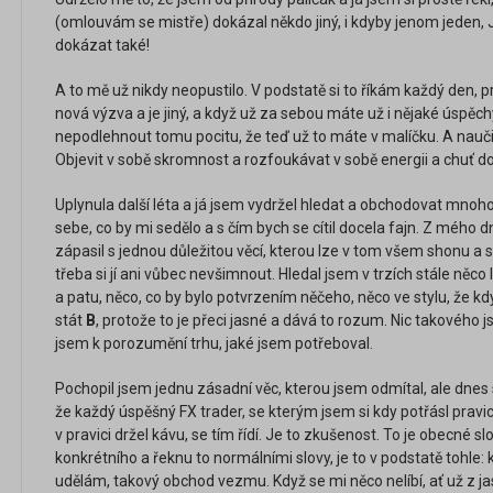
(omlouvám se mistře) dokázal někdo jiný, i kdyby jenom jeden, J
dokázat také!
A to mě už nikdy neopustilo. V podstatě si to říkám každý den, 
nová výzva a je jiný, a když už za sebou máte už i nějaké úspěchy,
nepodlehnout tomu pocitu, že teď už to máte v malíčku. A nauč
Objevit v sobě skromnost a rozfoukávat v sobě energii a chuť do
Uplynula další léta a já jsem vydržel hledat a obchodovat mnoh
sebe, co by mi sedělo a s čím bych se cítil docela fajn. Z mého 
zápasil s jednou důležitou věcí, kterou lze v tom všem shonu a
třeba si jí ani vůbec nevšimnout. Hledal jsem v trzích stále něco
a patu, něco, co by bylo potvrzením něčeho, něco ve stylu, že k
stát
B
, protože to je přeci jasné a dává to rozum. Nic takovéh
jsem k porozumění trhu, jaké jsem potřeboval.
Pochopil jsem jednu zásadní věc, kterou jsem odmítal, ale dnes s
že každý úspěšný FX trader, se kterým jsem si kdy potřásl pravicí
v pravici držel kávu, se tím řídí. Je to zkušenost. To je obecné 
konkrétního a řeknu to normálními slovy, je to v podstatě tohle: 
udělám, takový obchod vezmu. Když se mi něco nelíbí, ať už z 