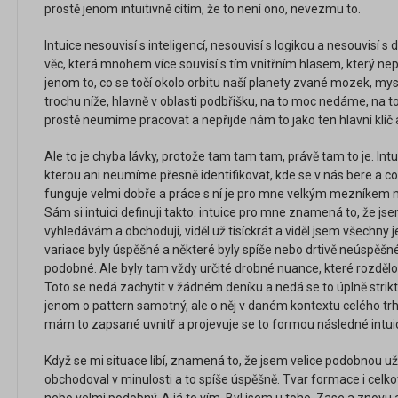
prostě jenom intuitivně cítím, že to není ono, nevezmu to.
Intuice nesouvisí s inteligencí, nesouvisí s logikou a nesouvisí s
věc, která mnohem více souvisí s tím vnitřním hlasem, který 
jenom to, co se točí okolo orbitu naší planety zvané mozek, mysl
trochu níže, hlavně v oblasti podbřišku, na to moc nedáme, na t
prostě neumíme pracovat a nepřijde nám to jako ten hlavní klíč a
Ale to je chyba lávky, protože tam tam tam, právě tam to je. Intuic
kterou ani neumíme přesně identifikovat, kde se v nás bere a co
funguje velmi dobře a práce s ní je pro mne velkým mezníke
Sám si intuici definuji takto: intuice pro mne znamená to, že jse
vyhledávám a obchoduji, viděl už tisíckrát a viděl jsem všechny 
variace byly úspěšné a některé byly spíše nebo drtivě neúspěšn
podobné. Ale byly tam vždy určité drobné nuance, které rozdělo
Toto se nedá zachytit v žádném deníku a nedá se to úplně strikt
jenom o pattern samotný, ale o něj v daném kontextu celého trh
mám to zapsané uvnitř a projevuje se to formou následné intui
Když se mi situace líbí, znamená to, že jsem velice podobnou už s
obchodoval v minulosti a to spíše úspěšně. Tvar formace i celko