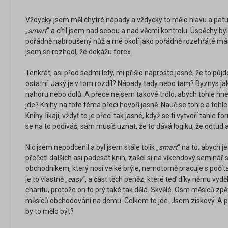
Vždycky jsem měl chytré nápady a vždycky to mělo hlavu a patu, 
„
smart
“ a cítil jsem nad sebou a nad věcmi kontrolu. Úspěchy by
pořádně nabroušený nůž a mé okolí jako pořádně rozehřáté más
jsem se rozhodl, že dokážu forex.
Tenkrát, asi před sedmi lety, mi přišlo naprosto jasné, že to půj
ostatní. Jaký je v tom rozdíl? Nápady tady nebo tam? Byznys ja
nahoru nebo dolů. A přece nejsem takové trdlo, abych tohle hne
jde? Knihy na toto téma přeci hovoří jasně. Nauč se tohle a tohle
Knihy říkají, vždyť to je přeci tak jasné, když se ti vytvoří tahle f
se na to podíváš, sám musíš uznat, že to dává logiku, že odtud 
Nic jsem nepodcenil a byl jsem stále tolik „
smart
“ na to, abych 
přečetl dalších asi padesát knih, zašel si na víkendový seminá
obchodníkem, který nosí velké brýle, nemotorně pracuje s počítač
je to vlastně „
easy
“, a část těch peněz, které teď díky němu vy
charitu, protože on to prý také tak dělá. Skvělé. Osm měsíců 
měsíců obchodování na demu. Celkem to jde. Jsem ziskový. A p
by to mělo být?