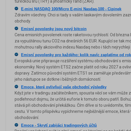
tureckou liru (TRY) a jihoafrický rand (ZAR).
E-mini NASDAQ 100/Micro E-mini Nasdaq-100 - Cipinek
Zdravím všechny. Chci si tady s vaším laskavým dovolením za
obchody.
Emisní povolenky jsou nový bitcoin
Cena emisních povolenek roste raketovou rychlostí. Od března 
za vypuštěnou tunu CO2 na dnešních 56 EUR. Kupující se tak mohl
mohutnou rally akciového indexu Nasdaq nebo i těch nejrychleji
Emisní povolenky pro každého: kolik navíc zaplatíme od ro
Evropská unie připravuje rozšíření systému obchodování s emis
ekonomiky. Nový systém ETS2 začne platit od roku 2027 a ovlivn
dopravy. Zatímco původní systém ETS1 se zaměřuje především 
jeho nástupce se dotkne i běžných domácností.
Emoce, které ovlivňují vaše obchodní výsledky
Když jste v tradingu začátečníkem, spousta věcí se vám může z
podlehnout dojmu, že určitá euforie k tomuto oboru patří. Bohu
stává při obchodování překážkou. Čím dříve si to uvědomíte, tím
cestu. V tomto příspěvku vypíchneme nejběžnější emoce, která 
obchodování.
Emoce - Skrytí zabijáci tradingových účtů