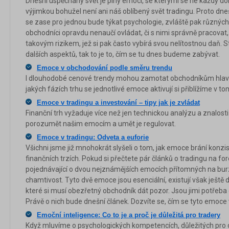
Dnešní uspěchaný svět je plný emocí, se kterými se ne každý do
výjimkou bohužel není ani náš oblíbený svět tradingu. Proto dne
se zase pro jednou bude týkat psychologie, zvláště pak různých
obchodníci opravdu nenaučí ovládat, či s nimi správně pracovat,
takovým rizikem, jež si pak často vybírá svou nelítostnou daň. S
dalších aspektů, tak to je to, čím se tu dnes budeme zabývat.
Emoce v obchodování podle směru trendu
I dlouhodobé cenové trendy mohou zamotat obchodníkům hlavu 
jakých fázích trhu se jednotlivé emoce aktivují si přiblížíme v to
Emoce v tradingu a investování – tipy jak je zvládat
Finanční trh vyžaduje více než jen technickou analýzu a znalost
porozumět našim emocím a umět je regulovat.
Emoce v tradingu: Odveta a euforie
Všichni jsme již mnohokrát slyšeli o tom, jak emoce brání konz
finančních trzích. Pokud si přečtete pár článků o tradingu na for
pojednávající o dvou nejznámějších emocích přítomných na burze
chamtivost. Tyto dvě emoce jsou esenciální, existují však ještě 
které si musí obezřetný obchodník dát pozor. Jsou jimi potřeba
Právě o nich bude dnešní článek. Dozvíte se, čím se tyto emoce v
Emoční inteligence: Co to je a proč je důležitá pro tradery
Když mluvíme o psychologických kompetencích, důležitých pro 