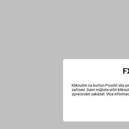
F
Kliknutím na button Povolit vše u
zařízení. Sami můžete určit klikn
zpracování zakázat. Více informa