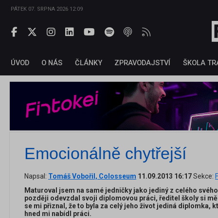
PÁTEK 07. SRPNA 2026 12:09
ÚVOD
O NÁS
ČLÁNKY
ZPRAVODAJSTVÍ
ŠKOLA TR
Emocionálně chytřejší
Napsal:
Tomáš Vobořil, Colosseum
11.09.2013 16:17
Sekce:
Maturoval jsem na samé jedničky jako jediný z celého svého 
později odevzdal svoji diplomovou práci, ředitel školy si mě
se mi přiznal, že to byla za celý jeho život jediná diplomka, 
hned mi nabídl práci.