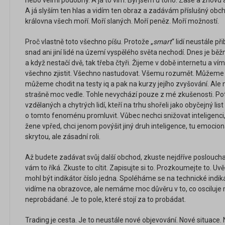
nebo velmi podobný. A já to vím. Byl jsem u toho. Zase a znovu a
A já slyším ten hlas a vidím ten obraz a zadávám příslušný obcho
královna všech moří. Moří slaných. Moří peněz. Moří možností.
Proč vlastně toto všechno píšu. Protože „
smart
“ lidí neustále při
snad ani jiní lidé na území vyspělého světa nechodí. Dnes je bě
a když nestačí dvě, tak třeba čtyři. Žijeme v době internetu a 
všechno zjistit. Všechno nastudovat. Všemu rozumět. Můžeme ro
můžeme chodit na testy iq a pak na kurzy jejího zvyšování. Ale 
strašně moc vedle. Tohle nevychází pouze z mé zkušenosti. Potk
vzdělaných a chytrých lidí, kteří na trhu shořeli jako obyčejný lis
o tomto fenoménu promluvit. Vůbec nechci snižovat inteligenci, 
žene vpřed, chci jenom povýšit jiný druh inteligence, tu emocionál
skrytou, ale zásadní roli.
Až budete zadávat svůj další obchod, zkuste nejdříve posloucha
vám to říká. Zkuste to cítit. Zapisujte si to. Prozkoumejte to. Uv
mohl být indikátor číslo jedna. Spoléháme se na technické indik
vidíme na obrazovce, ale nemáme moc důvěru v to, co osciluje m
neprobádané. Je to pole, které stojí za to probádat.
Trading je cesta. Je to neustále nové objevování. Nové situace.