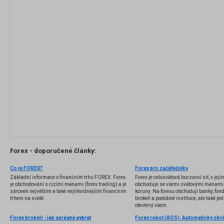
Forex - doporučené články:
Co je FOREX?
Forex pro začátečníky
Základní informace o finančním trhu FOREX. Forex
Forex je celosvětová burzovní síť, v jej
je obchodování s cizími měnami (forex trading) a je
obchoduje se všemi světovými měnami,
zároveň největším a také nejlikvidnějším finančním
koruny. Na forexu obchodují banky, fondy
trhem na světě.
brokeři a podobné instituce, ale také jedn
otevřený všem.
Forex brokeři - jak správně vybrat