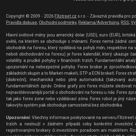
Copyright © 2009 - 2026
FXstreet.cz
s.r.o. - Závazná pravidla pro p
Pravidla diskuse
,
Obchodní podmínky
,
Reklama/Advertising
,
RSS
,
Vý
Hlavní světové měny jsou americký dolar (USD), euro (EUR), britská 
světě, na kterém se obchoduje s měnami. Forex nemá žádné centrál
obchodník na forexu, který vydělává na pohyb měn, respektive na v
neboli obchodování na forexu) je forex kalendář, který ukazuje č
volatility a prudké pohyby v finančních trzích. Fundamentální ana
upozornění na nebezpečné pohyby. Forex broker je zprostředkov
základních skupin a to Market-makeři, STP a ECN brokeři. Forex stra
(diskreční), mechanická nebo plně automatická (takzvaný aut
fundamentálních zpráv. Online grafy pro forex můžete sledovat na 
nejnavštěvovanější portál o obchodování na forexu u nás. Forex zprav
tak jako forex zone nebo vzdělávací zóna. Forex robot je jiný náz
takovýto systém pak obchoduje samostatně bez obchodníka.
Upozornění:
Všechny informace poskytované na serveru FXstreet.cz
trzích a neslouží v žádném případě coby konkrétní investiční č
registrovanými brokery či investičním poradcem ani makléřem. Rozd