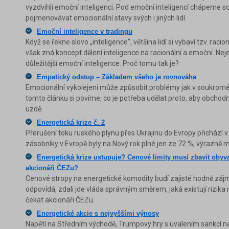
vyzdvihli emoční inteligenci. Pod emoční inteligencí chápeme s
pojmenovávat emocionální stavy svých i jiných lidí.
Emoční inteligence v tradingu
Když se řekne slovo „inteligence“, většina lidí si vybaví tzv. racio
však zná koncept dělení inteligence na racionální a emoční. Neje
důležitější emoční inteligence. Proč tomu tak je?
Empatický odstup – Základem všeho je rovnováha
Emocionální vykolejení může způsobit problémy jak v soukromém 
tomto článku si povíme, co je potřeba udělat proto, aby obcho
uzdě.
Energetická krize č. 2
Přerušení toku ruského plynu přes Ukrajinu do Evropy přichází
zásobníky v Evropě byly na Nový rok plné jen ze 72 %, výrazně mé
Energetická krize ustupuje? Cenové limity musí zbavit obyva
akcionáři ČEZu?
Cenové stropy na energetické komodity budí zajisté hodně zájmu
odpovídá, zdali jde vláda správným směrem, jaká existují rizik
čekat akcionáři ČEZu.
Energetické akcie s nejvyššími výnosy
Napětí na Středním východě, Trumpovy hry s uvalením sankcí na 