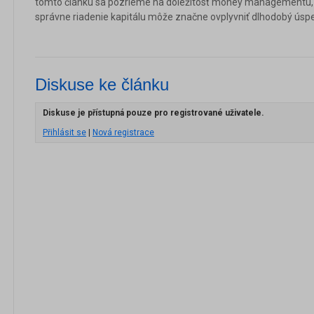
tomto článku sa pozrieme na dôležitosť money managementu, j
správne riadenie kapitálu môže značne ovplyvniť dlhodobý úsp
Diskuse ke článku
Diskuse je přístupná pouze pro registrované uživatele.
Přihlásit se
|
Nová registrace