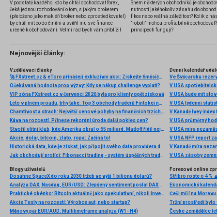
V podstatě každého, kdo by chtěl obchodovat forex,
Snem některých obchodníků je obchodo
čeká jednou rozhodování o tom, s jakým brokerem
nutnosti jakéhokoliv zásahu do obchod
(přeloženo jako makléř/broker nebo zprostředkovatel)
fikce nebo reálná záležitost? Kolik z nás
by chtěl mít co do činění a svěřil mu své finance
"roboti" mohou profitabilně obchodovat
určené k obchodování. Velmi rád bych vám přiblížil
principech fungují?
problematiku výběru brokera, rozdíl mezi
jednotlivými typy brokerů a v neposlední řadě uvedu
několik příkladů nejznámějších z nich.
Nejnovější články:
Vzdělávací články
Denní kalendář udál
🚀 FXstreet.cz & eToro přinášejí exkluzivní akci: Získejte 6měsíční členství ve VIP zóně ZDARMA
Ve Švýcarsku rezer
Očekávaná hodnota prop výzvy: Kdy se nákup challenge vyplatí?
V USA spotřebitelsk
VIP zóna FXstreet.cz v červenci 2026 byla pro klienty opět zisková
V USA bude mít slo
Léto v plném proudu, trhy také: Top 3 obchody traderů Fintokei na indexech a zlatě
V USA týdenní statist
Chamtivost a strach: Největší cenové pohyby na finančních trzích (červenec 2026)
V Kanadě Ivey index
Káva na rozcestí. Přinese rekordní úroda další pokles cen?
V USA průměrný hod
Stvořil elitní klub, kde Ameriku obral o 65 miliard. Madoff řídil největší Ponzi dějin
V USA míra nezaměs
Akcie, dolar, bitcoin, zlato, ropa: Začíná to!
V USA NFP report z
Historická data, kde je získat, jak připojit svého data providera do MultiCharts a proč je budeme potřebovat? (4. díl)
V Kanadě míra neza
Jak obchodují profíci: Fibonacci trading - systém úspěšných traderů
V USA zásoby zemní
Blogy uživatelů
Forexové online zp
Dosáhne SpaceX do roku 2030 tržeb ve výši 1 bilionu dolarů?
Stříbro roste o 4 % 
Analýza DAX, Nasdaq, EUR/USD: Zlepšený sentiment poslal DAX na nová maxima
Ekonomický kalendá
Praktické okénko: Bitcoin aktuálně jako spekulativní, nikoli investiční aktivum
Akcie Tesly na rozcestí: Výrobce aut, nebo startup?
Měnový pár EUR/AUD: Multitimeframe analýza (W1–H4)