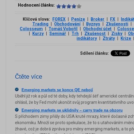
Hodnocení článku:
Klíčová slova:
FOREX
|
Peníze
|
Broker
|
FX
|
Indiká
Trading
|
Obchodování
|
Byznys
|
Zkušenosti
|
Colosseum
|
Tomáš Vobořil
|
Obchodní účet
|
Coloss
|
Kurzy
|
Seminář
|
Trh
|
Zkušenost
|
Zisky
|
Ob
indikátory
|
Ztráty
|
Krize
Sdílení článku:
Čtěte více
Emerging markets se konce QE nebojí
Uběhl již rok a půl od té doby, kdy tehdejší šéf americké centrá
ohlásil, že by Fed mohl ukončit svůj program kvantitativního uvo
Emerging markets se uklidnily – carry trade na obzoru
S příchodem zimy přišly do USA kruté mrazy, které dočasně zch
ekonomiku. Množí se proto spekulace, že to s utahováním měno
žhavé, což je dobrá zpráva pro měny emerging markets, a to pře