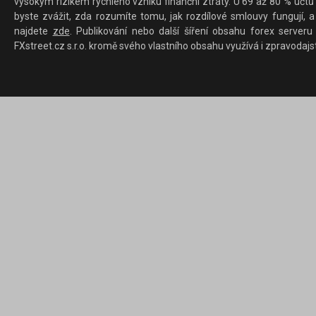
vysokým rizikem rychlého vzniku finanční ztráty. U 69 až 80 % účtů 
byste zvážit, zda rozumíte tomu, jak rozdílové smlouvy fungují, a
najdete
zde
. Publikování nebo další šíření obsahu forex serveru
FXstreet.cz s.r.o. kromě svého vlastního obsahu využívá i zpravodajs