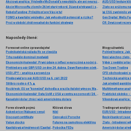
Akciová analýza: Výsledky McDonald’s nepotěšily, ale ani neurazily. Jakou vizi společnost prezentovala?
AUD/USD testuje klí
Akcie Microsoftu zlomily 26 let starý rekord. Důvod překvapil i samotné investory
Zlato po průlomu na
RebelsFunding: Príležitosť pre Vás je tu!
📊 CSG zveřejnilo vý
FOMO a kvartální výsledky: Jak vyhodnotit potenciál a riziko?
Proč v období ztrát nesahat do funkční strategie
ČR: Devizové rezervy
Naposledy čtené:
Forexové online zpravodajství
Blogy uživatelů
Podnikatelská nálada Ifo se zlepšila
Pohled tradera: Jak 
Trhu nadále dominují medvědi
Není všechno zlato, 
Ekonomický kalendář: První údaje o inflaci v eurozóně a noční údaje z Japonska (10.03.2025)
Výběr z nedělní př
Přehled pro pár GBP/USD ze dne 24. dubna. Dave Ramsden očekává zpomalení inflace
Top Down Trading
USD/JPY – analýza a prognóza
CFD obchodování s
Předpověď pro pár AUD/USD na 6. září 2022
Technická analýza
Stříbro roste o 4 % 🔼
Jak předejít gamblin
Rozbřesk: EU se "konečně" dohodla a srazila italské výnosy. Maďaři dnes zřejmě sníží sazby
Multitimeframe ana
Ekonomický kalendář: Data UoM z USA v centru pozornosti (24. 4. 2026)
Praktické okénko –
Kanadský dolar ztrácí vůči americkému dolaru
Forex slovník pojmů
Klíčová slova
Tradingové analýzy 
Asked price (Nákupní cena)
Nikl
EUR/USD - Intradenn
Discount certifikáty
Ceny akcií Porsche
Řecký bankrot zase 
Value stocks
Futures na samotnou elektřinu
Zlato - Intradenní v
Kapitálová přiměřenost (Capital adequacy)
Pobočka FEDu
Americký dolar před