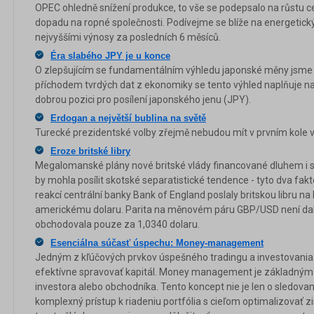
OPEC ohledně snížení produkce, to vše se podepsalo na růstu 
dopadu na ropné společnosti. Podívejme se blíže na energetický
nejvyššími výnosy za posledních 6 měsíců.
Éra slabého JPY je u konce
O zlepšujícím se fundamentálním výhledu japonské měny jsme Vá
příchodem tvrdých dat z ekonomiky se tento výhled naplňuje na
dobrou pozici pro posílení japonského jenu (JPY).
Erdogan a největší bublina na světě
Turecké prezidentské volby zřejmě nebudou mít v prvním kole v
Eroze britské libry
Megalomanské plány nové britské vlády financované dluhem i sm
by mohla posílit skotské separatistické tendence - tyto dva fakt
reakcí centrální banky Bank of England poslaly britskou libru na
americkému dolaru. Parita na měnovém páru GBP/USD není dalek
obchodovala pouze za 1,0340 dolaru.
Esenciálna súčasť úspechu: Money-management
Jedným z kľúčových prvkov úspešného tradingu a investovania je
efektívne spravovať kapitál. Money management je základn
investora alebo obchodníka. Tento koncept nie je len o sledovaní
komplexný prístup k riadeniu portfólia s cieľom optimalizovať zi