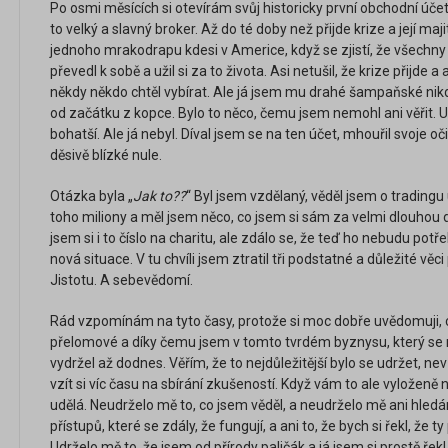
Po osmi měsících si otevírám svůj historicky první obchodní účet
to velký a slavný broker. Až do té doby než přijde krize a její maj
jednoho mrakodrapu kdesi v Americe, když se zjistí, že všechny t
převedl k sobě a užil si za to života. Asi netušil, že krize přijde 
někdy někdo chtěl vybírat. Ale já jsem mu drahé šampaňské nik
od začátku z kopce. Bylo to něco, čemu jsem nemohl ani věřit. Ub
bohatší. Ale já nebyl. Díval jsem se na ten účet, mhouřil svoje oči
děsivě blízké nule.
Otázka byla „
Jak to??
“ Byl jsem vzdělaný, věděl jsem o trading
toho miliony a měl jsem něco, co jsem si sám za velmi dlouhou d
jsem si i to číslo na charitu, ale zdálo se, že teď ho nebudu potř
nová situace. V tu chvíli jsem ztratil tři podstatné a důležité věci
Jistotu. A sebevědomí.
Rád vzpomínám na tyto časy, protože si moc dobře uvědomuji, c
přelomové a díky čemu jsem v tomto tvrdém byznysu, který se n
vydržel až dodnes. Věřím, že to nejdůležitější bylo se udržet, n
vzít si víc času na sbírání zkušeností. Když vám to ale vyloženě n
udělá. Neudrželo mě to, co jsem věděl, a neudrželo mě ani hle
přístupů, které se zdály, že fungují, a ani to, že bych si řekl, že
Udrželo mě to, že jsem od přírody paličák a já jsem si prostě řekl