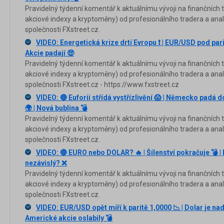
Pravidelný týdenní komentář k aktuálnímu vývoji na finančních tr
akciové indexy a kryptoměny) od profesionálního tradera a an
společnosti FXstreet.cz.
VIDEO: Energetická krize drtí Evropu ❗️ | EUR/USD pod parito
Akcie padají 🤑
Pravidelný týdenní komentář k aktuálnímu vývoji na finančních tr
akciové indexy a kryptoměny) od profesionálního tradera a anal
společnosti FXstreet.cz - https://www.fxstreet.cz
VIDEO: 🔴 Euforii střídá vystřízlivění 😱 | Německo padá d
🌍 | Nová bublina 💣
Pravidelný týdenní komentář k aktuálnímu vývoji na finančních tr
akciové indexy a kryptoměny) od profesionálního tradera a an
společnosti FXstreet.cz.
VIDEO: 🔴 EURO nebo DOLAR? 🔥 | Šílenství pokračuje 💣 | 
nezávislý? ❌
Pravidelný týdenní komentář k aktuálnímu vývoji na finančních tr
akciové indexy a kryptoměny) od profesionálního tradera a anal
společnosti FXstreet.cz.
VIDEO: EUR/USD opět míří k paritě 1,0000 📉 | Dolar je na
Americké akcie oslabily 💣