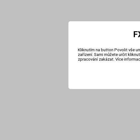
F
Kliknutím na button Povolit vše u
zařízení. Sami můžete určit klikn
zpracování zakázat. Více informa