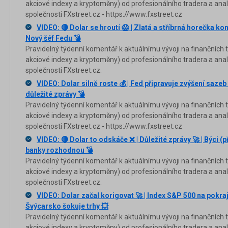
akciové indexy a kryptoměny) od profesionálního tradera a anal
společnosti FXstreet.cz - https://www.fxstreet.cz
VIDEO: 🔴 Dolar se hroutí 😱 | Zlatá a stříbrná horečka kon
Nový šéf Fedu 💣
Pravidelný týdenní komentář k aktuálnímu vývoji na finančních tr
akciové indexy a kryptoměny) od profesionálního tradera a anal
společnosti FXstreet.cz.
VIDEO: Dolar silně roste 💰 | Fed připravuje zvýšení sazeb 
důležité zprávy 💣
Pravidelný týdenní komentář k aktuálnímu vývoji na finančních tr
akciové indexy a kryptoměny) od profesionálního tradera a anal
společnosti FXstreet.cz - https://www.fxstreet.cz
VIDEO: 🔴 Dolar to odskáče ❌ | Důležité zprávy 🚀 | Býci (p
banky rozhodnou 💣
Pravidelný týdenní komentář k aktuálnímu vývoji na finančních tr
akciové indexy a kryptoměny) od profesionálního tradera a anal
společnosti FXstreet.cz.
VIDEO: Dolar začal korigovat 🚀 | Index S&P 500 na pokra
Švýcarsko šokuje trhy 💥
Pravidelný týdenní komentář k aktuálnímu vývoji na finančních tr
akciové indexy a kryptoměny) od profesionálního tradera a anal