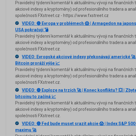
Pravidelný týdenní komentář k aktuálnímu vývoji na finančních tr
akciové indexy a kryptoměny) od profesionálního tradera a anal
společnosti FXstreet.cz - https://www.fxstreet.cz
VIDEO: 🔴 Evropa v problémech 😱 | Armagedon na japons
USA pokračují 💣
Pravidelný týdenní komentář k aktuálnímu vývoji na finančních tr
akciové indexy a kryptoměny) od profesionálního tradera a anal
společnosti FXstreet.cz.
VIDEO: Evropské akciové indexy překonávají americké 🚀 
Bitcoin proráží výše 📈
Pravidelný týdenní komentář k aktuálnímu vývoji na finančních tr
akciové indexy a kryptoměny) od profesionálního tradera a anal
společnosti FXstreet.cz.
VIDEO: 🔴 Exploze na trzích 🚀 | Konec konfliktu? 💥 | Zbyte
bitcoinu to začíná 📈
Pravidelný týdenní komentář k aktuálnímu vývoji na finančních tr
akciové indexy a kryptoměny) od profesionálního tradera a an
společnosti FXstreet.cz.
VIDEO: 🔴 Fed bude muset srazit akcie 😱 | Index S&P 500 
maximu 🚀