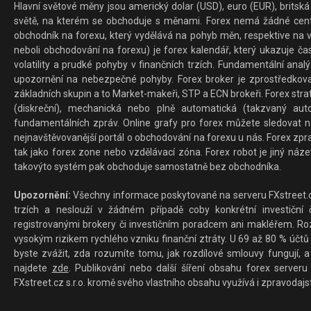
Hlavní světové měny jsou americký dolar (USD), euro (EUR), britská 
světě, na kterém se obchoduje s měnami. Forex nemá žádné centrál
obchodník na forexu, který vydělává na pohyb měn, respektive na v
neboli obchodování na forexu) je forex kalendář, který ukazuje č
volatility a prudké pohyby v finančních trzích. Fundamentální ana
upozornění na nebezpečné pohyby. Forex broker je zprostředkov
základních skupin a to Market-makeři, STP a ECN brokeři. Forex stra
(diskreční), mechanická nebo plně automatická (takzvaný aut
fundamentálních zpráv. Online grafy pro forex můžete sledovat na 
nejnavštěvovanější portál o obchodování na forexu u nás. Forex zprav
tak jako forex zone nebo vzdělávací zóna. Forex robot je jiný náz
takovýto systém pak obchoduje samostatně bez obchodníka.
Upozornění:
Všechny informace poskytované na serveru FXstreet.cz
trzích a neslouží v žádném případě coby konkrétní investiční č
registrovanými brokery či investičním poradcem ani makléřem. Rozd
vysokým rizikem rychlého vzniku finanční ztráty. U 69 až 80 % účtů 
byste zvážit, zda rozumíte tomu, jak rozdílové smlouvy fungují, a
najdete
zde
. Publikování nebo další šíření obsahu forex serveru
FXstreet.cz s.r.o. kromě svého vlastního obsahu využívá i zpravodajs