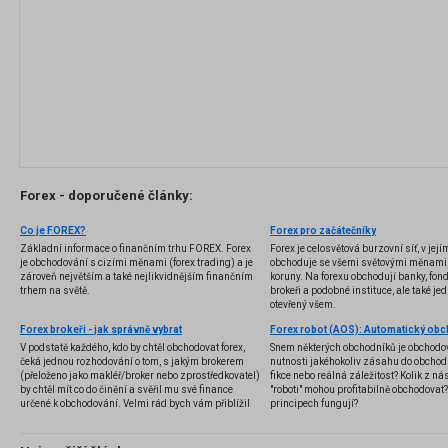
Forex - doporučené články:
Co je FOREX?
Forex pro začátečníky
Základní informace o finančním trhu FOREX. Forex
Forex je celosvětová burzovní síť, v jej
je obchodování s cizími měnami (forex trading) a je
obchoduje se všemi světovými měnami,
zároveň největším a také nejlikvidnějším finančním
koruny. Na forexu obchodují banky, fondy
trhem na světě.
brokeři a podobné instituce, ale také jedn
otevřený všem.
Forex brokeři - jak správně vybrat
V podstatě každého, kdo by chtěl obchodovat forex,
Snem některých obchodníků je obchodo
čeká jednou rozhodování o tom, s jakým brokerem
nutnosti jakéhokoliv zásahu do obchod
(přeloženo jako makléř/broker nebo zprostředkovatel)
fikce nebo reálná záležitost? Kolik z nás
by chtěl mít co do činění a svěřil mu své finance
"roboti" mohou profitabilně obchodovat
určené k obchodování. Velmi rád bych vám přiblížil
principech fungují?
problematiku výběru brokera, rozdíl mezi
jednotlivými typy brokerů a v neposlední řadě uvedu
několik příkladů nejznámějších z nich.