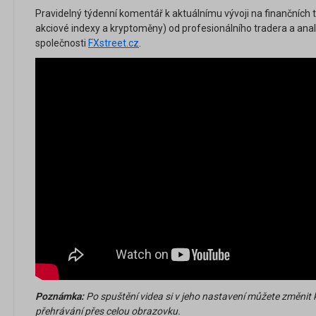
Pravidelný týdenní komentář k aktuálnímu vývoji na finančních tr
akciové indexy a kryptoměny) od profesionálního tradera a an
společnosti
FXstreet.cz
.
Poznámka:
Po spuštění videa si v jeho nastavení můžete změnit 
přehrávání přes celou obrazovku.