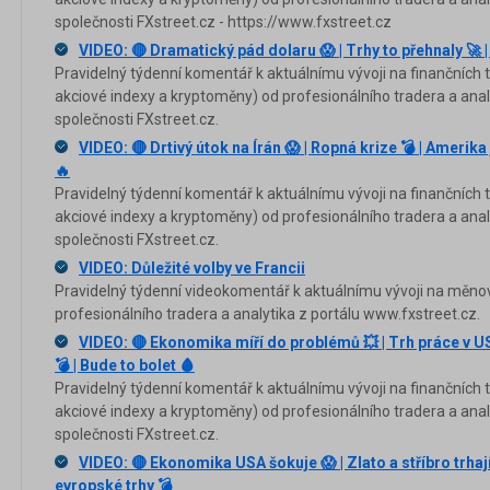
společnosti FXstreet.cz - https://www.fxstreet.cz
VIDEO: 🔴 Dramatický pád dolaru 😱 | Trhy to přehnaly 🚀
Pravidelný týdenní komentář k aktuálnímu vývoji na finančních tr
akciové indexy a kryptoměny) od profesionálního tradera a anal
společnosti FXstreet.cz.
VIDEO: 🔴 Drtivý útok na Írán 😱 | Ropná krize 💣 | Amerika 
🔥
Pravidelný týdenní komentář k aktuálnímu vývoji na finančních tr
akciové indexy a kryptoměny) od profesionálního tradera a anal
společnosti FXstreet.cz.
VIDEO: Důležité volby ve Francii
Pravidelný týdenní videokomentář k aktuálnímu vývoji na měno
profesionálního tradera a analytika z portálu www.fxstreet.cz.
VIDEO: 🔴 Ekonomika míří do problémů 💥 | Trh práce v US
💣 | Bude to bolet 🩸
Pravidelný týdenní komentář k aktuálnímu vývoji na finančních tr
akciové indexy a kryptoměny) od profesionálního tradera a anal
společnosti FXstreet.cz.
VIDEO: 🔴 Ekonomika USA šokuje 😱 | Zlato a stříbro trhaj
evropské trhy 💣