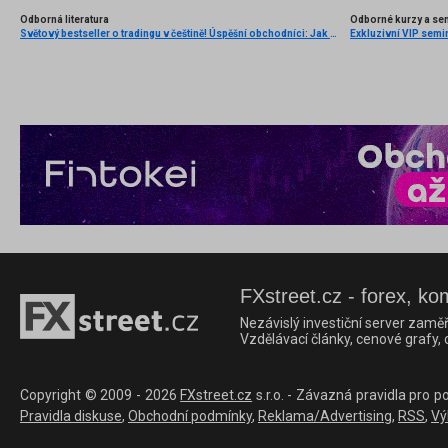
Odborná literatura
Odborné kurzy a se
Světový bestseller o tradingu v češtině! Úspěšní obchodníci: Jak běžní lidé porážejí Wall Street v jeho vlastní hře
Exkluzivní VIP semi
FXstreet.cz - forex, ko
Nezávislý investiční server zaměř
Vzdělávací články, cenové grafy,
Copyright © 2009 - 2026
FXstreet.cz
s.r.o. - Závazná pravidla pro p
Pravidla diskuse
,
Obchodní podmínky
,
Reklama/Advertising
,
RSS
,
Vý