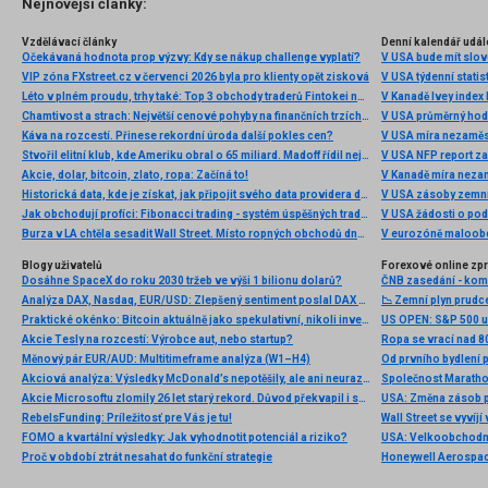
Nejnovější články:
Vzdělávací články
Denní kalendář udál
Očekávaná hodnota prop výzvy: Kdy se nákup challenge vyplatí?
V USA bude mít slo
VIP zóna FXstreet.cz v červenci 2026 byla pro klienty opět zisková
V USA týdenní statist
Léto v plném proudu, trhy také: Top 3 obchody traderů Fintokei na indexech a zlatě
V Kanadě Ivey index
Chamtivost a strach: Největší cenové pohyby na finančních trzích (červenec 2026)
V USA průměrný hod
Káva na rozcestí. Přinese rekordní úroda další pokles cen?
V USA míra nezaměs
Stvořil elitní klub, kde Ameriku obral o 65 miliard. Madoff řídil největší Ponzi dějin
V USA NFP report z
Akcie, dolar, bitcoin, zlato, ropa: Začíná to!
V Kanadě míra neza
Historická data, kde je získat, jak připojit svého data providera do MultiCharts a proč je budeme potřebovat? (4. díl)
V USA zásoby zemní
Jak obchodují profíci: Fibonacci trading - systém úspěšných traderů
V USA žádosti o po
Burza v LA chtěla sesadit Wall Street. Místo ropných obchodů dnes místem duní basy
V eurozóně maloobc
Blogy uživatelů
Forexové online zp
Dosáhne SpaceX do roku 2030 tržeb ve výši 1 bilionu dolarů?
ČNB zasedání - ko
Analýza DAX, Nasdaq, EUR/USD: Zlepšený sentiment poslal DAX na nová maxima
📉 Zemní plyn prudc
Praktické okénko: Bitcoin aktuálně jako spekulativní, nikoli investiční aktivum
Akcie Tesly na rozcestí: Výrobce aut, nebo startup?
Ropa se vrací nad 8
Měnový pár EUR/AUD: Multitimeframe analýza (W1–H4)
Akciová analýza: Výsledky McDonald’s nepotěšily, ale ani neurazily. Jakou vizi společnost prezentovala?
Akcie Microsoftu zlomily 26 let starý rekord. Důvod překvapil i samotné investory
RebelsFunding: Príležitosť pre Vás je tu!
FOMO a kvartální výsledky: Jak vyhodnotit potenciál a riziko?
Proč v období ztrát nesahat do funkční strategie