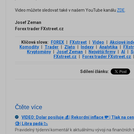
Video můžete sledovat také v našem YouTube kanálu
ZDE
.
Josef Zeman
Forex trader FXstreet.cz
Klíčová slova:
FOREX
|
FXstreet
|
Video
|
Akciové ind
Komodity
|
Trader
|
Zlato
|
Indexy
|
Analytika
|
FXstr
Kryptoměny
|
Josef Zeman
|
Největší firmy
|
AI
|
S
FXstreet.cz
|
Forex trader FXstreet.cz
Sdílení článku:
Čtěte více
VIDEO: Dolar posiluje 💰 | Rekordní inflace 💸 | Tlak na cen
🧐 | Libra padá 📉
Pravidelný týdenní komentář k aktuálnímu vývoji na finančních tr