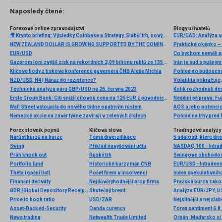
Naposledy čtené:
Forexové online zpravodajství
Blogy uživatelů
🎥 Krypto briefing: Výsledky Coinbase a Strategy. Slabší trh, nový plán MSTR
EUR/CAD: Analýza v
NEW ZEALAND DOLLAR IS GROWING SUPPORTED BY THE COMING INCREASE OF THE INTEREST RATE
Praktické okénko – 
EUR/USD
Co bychom neměli p
Gazprom loni zvýšil zisk na rekordních 2,09 bilionu rublů ze 135 miliard
Irán je sud s pušný
Klíčové body z tiskové konference guvernéra ČNB Aleše Michla
Pohled do budoucnos
NZD/USD, H4 | Náraz do rezistence?
Technická analýza páru GBP/USD na 26. června 2023
Kolik rozhodnutí de
Erste Group Bank: Citi snížil cílovou cenu na 126 EUR z původních 130 EUR
Nedělní příprava: F
Wall Street vstoupila do nového týdne opatrným růstem
AOS a jeho potencion
Německé akcie na závěr týdne zavírají v zelených číslech
Pohľad na trhy pre
Forex slovník pojmů
Klíčová slova
Tradingové analýzy 
Nárůst kurzů na burze
Téma diverzifikace
5 událostí, které dn
Swing
Příklad navyšování účtu
NASDAQ 100 - Intrad
Práh knock out
Ruský trh
Swingové obchodov
Portfolio fund
Historické kurzy měn ČNB
EUR/USD - Intradenn
Théta (opční list)
Počet firem v insolvenci
Index spekulativníh
Finanční deriváty
Nejdůvěryhodnější prop firma
GDR (Global Depository Receipts – globální depozitní certifikát)
Skutečný brexit
Analýza EUR/JPY, 
Price to book ratio
USD/ZAR
Nejsilnější a nejsla
Asset-Backed-Security
Oanda curency
Forex sentiment 6.8
News trading
Netwealth Trade Limited