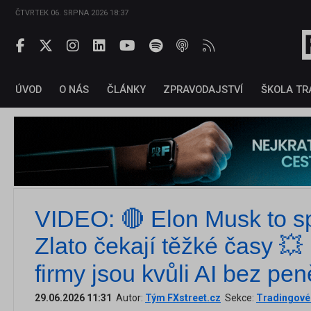
ČTVRTEK 06. SRPNA 2026 18:37
ÚVOD
O NÁS
ČLÁNKY
ZPRAVODAJSTVÍ
ŠKOLA TR
VIDEO: 🔴 Elon Musk to spu
Zlato čekají těžké časy 💥 
firmy jsou kvůli AI bez pe
29.06.2026 11:31
Autor:
Tým FXstreet.cz
Sekce:
Tradingové 