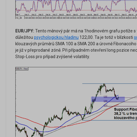
EUR/JPY:
Tento měnový pár má na 1hodinovém grafu potíže s
důležitou
psychologickou hladinu
122,00. Ta je totiž v blízkosti
s
klouzavých průměrů SMA 100 a SMA 200 a úrovně Fibonacciho
je již v přeprodané zóně. Při případném otevření long pozice n
Stop-Loss pro případ zvýšené volatility.