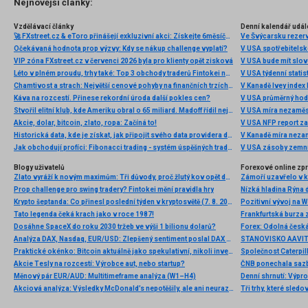
Nejnovější články:
Vzdělávací články
Denní kalendář udál
🚀 FXstreet.cz & eToro přinášejí exkluzivní akci: Získejte 6měsíční členství ve VIP zóně ZDARMA
Ve Švýcarsku rezer
Očekávaná hodnota prop výzvy: Kdy se nákup challenge vyplatí?
V USA spotřebitelsk
VIP zóna FXstreet.cz v červenci 2026 byla pro klienty opět zisková
V USA bude mít slo
Léto v plném proudu, trhy také: Top 3 obchody traderů Fintokei na indexech a zlatě
V USA týdenní statist
Chamtivost a strach: Největší cenové pohyby na finančních trzích (červenec 2026)
V Kanadě Ivey index
Káva na rozcestí. Přinese rekordní úroda další pokles cen?
V USA průměrný hod
Stvořil elitní klub, kde Ameriku obral o 65 miliard. Madoff řídil největší Ponzi dějin
V USA míra nezaměs
Akcie, dolar, bitcoin, zlato, ropa: Začíná to!
V USA NFP report z
Historická data, kde je získat, jak připojit svého data providera do MultiCharts a proč je budeme potřebovat? (4. díl)
V Kanadě míra neza
Jak obchodují profíci: Fibonacci trading - systém úspěšných traderů
V USA zásoby zemní
Blogy uživatelů
Forexové online zp
Zlato vyráží k novým maximům: Tři důvody, proč žlutý kov opět dominuje
Prop challenge pro swing tradery? Fintokei mění pravidla hry
Nízká hladina Rýna 
Krypto šeptanda: Co přinesl poslední týden v kryptosvětě (7. 8. 2026)
Pozitivní vývoj na Wa
Tato legenda čeká krach jako v roce 1987!
Frankfurtská burza 
Dosáhne SpaceX do roku 2030 tržeb ve výši 1 bilionu dolarů?
Analýza DAX, Nasdaq, EUR/USD: Zlepšený sentiment poslal DAX na nová maxima
Praktické okénko: Bitcoin aktuálně jako spekulativní, nikoli investiční aktivum
Akcie Tesly na rozcestí: Výrobce aut, nebo startup?
Měnový pár EUR/AUD: Multitimeframe analýza (W1–H4)
Denní shrnutí: Výpro
Akciová analýza: Výsledky McDonald’s nepotěšily, ale ani neurazily. Jakou vizi společnost prezentovala?
Tři trhy, které sledo