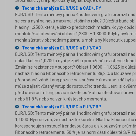
Stochastic vysílá přeprodaný signál. Dojde k odrazu vzhůru?
Technická analýza EUR/USD a CAD/JPY
EUR/USD: Tento měnový pár na 4hodinovém grafu prorazil nad s
se cena nyní na nová maxima letošního roku? Důležitá bude obl
hladiny 1,2500, která je blízko předchozích maxim. Kdyby došlo 
mohli dočkat otestování oblasti 1,2800 – 1,3000. Kdyby ovšem d
mohla zůstat v obchodním pásmu a mohla by klesnout k suppor
Technická analýza EUR/USD a EUR/CAD
EUR/USD: Tento měnový pár na 1hodinovém grafu prorazil nad ro
oblast kolem 1,0700 a nyní je zpět u proražené rezistence tohot
Změní se rezistence v support? Oblast 1,0600 – 1,0625 je důleži
nachází hladina Fibonacciho retracementu 38,2 % a klouzavé prů
přeprodané zóně. Long pozice na současné úrovni se zdá být j
může zajistit včasný vstup do rostoucího trendu. Jestli si ovšem ne
před otevíráním long pozic můžete počkat na otestování úrovn
nebo 61,8 % nebo na vznik růstového momenta.
Technická analýza EUR/USD a EUR/GBP
EUR/USD: Tento měnový pár na 1hodinovém grafu prorazil nad 
1,1000. Nyní se zdá, že dochází ke korekci. Hladina Fibonaccih
koresponduje s rostoucí trendovou čarou a s klouzavým prům
Fibonacciho retracementu 50 % je na horní části důležité S/R z