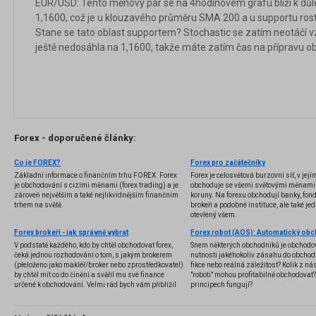
EUR/USD: Tento měnový pár se na 4hodinovém grafu blíží k důle
1,1600, což je u klouzavého průměru SMA 200 a u supportu ros
Stane se tato oblast supportem? Stochastic se zatím neotáčí 
ještě nedosáhla na 1,1600, takže máte zatím čas na přípravu o
Forex - doporučené články:
Co je FOREX?
Forex pro začátečníky
Základní informace o finančním trhu FOREX. Forex
Forex je celosvětová burzovní síť, v jej
je obchodování s cizími měnami (forex trading) a je
obchoduje se všemi světovými měnami,
zároveň největším a také nejlikvidnějším finančním
koruny. Na forexu obchodují banky, fondy
trhem na světě.
brokeři a podobné instituce, ale také jedn
otevřený všem.
Forex brokeři - jak správně vybrat
V podstatě každého, kdo by chtěl obchodovat forex,
Snem některých obchodníků je obchodo
čeká jednou rozhodování o tom, s jakým brokerem
nutnosti jakéhokoliv zásahu do obchod
(přeloženo jako makléř/broker nebo zprostředkovatel)
fikce nebo reálná záležitost? Kolik z nás
by chtěl mít co do činění a svěřil mu své finance
"roboti" mohou profitabilně obchodovat
určené k obchodování. Velmi rád bych vám přiblížil
principech fungují?
problematiku výběru brokera, rozdíl mezi
jednotlivými typy brokerů a v neposlední řadě uvedu
několik příkladů nejznámějších z nich.