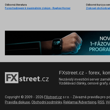
Odborná literatura
Odborné kurzy a se
Forex tradingem k maximálním ziskům - Raghee Horner
FXstreet.cz - forex, ko
Nezávislý investiční server zaměř
Vzdělávací články, cenové grafy,
Copyright © 2009 - 2026
FXstreet.cz
s.r.o. - Závazná pravidla pro p
Pravidla diskuse
,
Obchodní podmínky
,
Reklama/Advertising
,
RSS
,
Vý