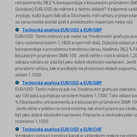
retracementu 38,2 % koresponduje s klouzavým průměrem SM
(korekce) EUR/USD do některé z těchto oblastí? Vzájemná vzd
zvyšuje, tudíž kupní tlak sílí a Stochastic míří vzhůru z přepro
se cena mohla dostat zpět k předchozím maximům nebo výš.
Technická analýza EUR/USD a EUR/GBP
EUR/USD: Tento měnový pár našel na 1hodinovém grafu po pror
čáru rezistenci kolem 1,1850 a nyní míří dolů. Důležitá oblast je
koresponduje s proraženou trendovou čarou, hladinou 38,2 % F
klouzavým průměrem SMA 100. Jestli věříte v růst k oblasti 1,2
odrazu vzhůru se zdá být jako dobré obchodní nastavení. Jestli
proražení vzhůru, tak si počkejte na prolomení oblasti support
oblast 1,1550.
Technická analýza EUR/USD a EUR/GBP
EUR/USD: Tento měnový pár na 1hodinovém grafu po nalezení s
asi 100 pipů a pohybuje se kolem hladiny 1,1300. Tato oblast k
% Fibonacciho retracementu a s klouzavým průměrem SMA 100.
Jestli věříte v pokles na nová minima, tak short pozice po vz
být jako dobré obchodní nastavení. Připravte si obchodní plán i 
rezistenci 1,1500.
Technická analýza EUR/USD a EUR/CHF
Vznikající rostoucí trendový kanál je výsledkem reakce na otes