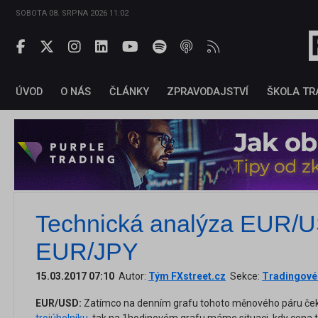
SOBOTA 08. SRPNA 2026 11:02
ÚVOD
O NÁS
ČLÁNKY
ZPRAVODAJSTVÍ
ŠKOLA TR
Technická analýza EUR/
EUR/JPY
15.03.2017 07:10
Autor:
Tým FXstreet.cz
Sekce:
Tradingové 
EUR/USD:
Zatímco na denním grafu tohoto měnového páru če