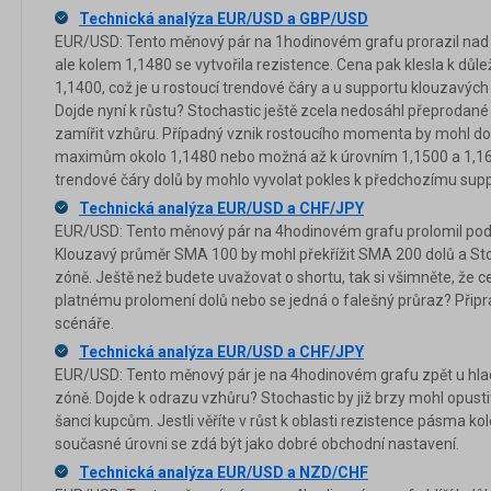
Technická analýza EUR/USD a GBP/USD
EUR/USD: Tento měnový pár na 1hodinovém grafu prorazil nad f
ale kolem 1,1480 se vytvořila rezistence. Cena pak klesla k důle
1,1400, což je u rostoucí trendové čáry a u supportu klouzav
Dojde nyní k růstu? Stochastic ještě zcela nedosáhl přeprodané 
zamířit vzhůru. Případný vznik rostoucího momenta by mohl d
maximům okolo 1,1480 nebo možná až k úrovním 1,1500 a 1,1
trendové čáry dolů by mohlo vyvolat pokles k předchozímu sup
Technická analýza EUR/USD a CHF/JPY
EUR/USD: Tento měnový pár na 4hodinovém grafu prolomil pod s
Klouzavý průměr SMA 100 by mohl překřížit SMA 200 dolů a Stoc
zóně. Ještě než budete uvažovat o shortu, tak si všimněte, že c
platnému prolomení dolů nebo se jedná o falešný průraz? Připr
scénáře.
Technická analýza EUR/USD a CHF/JPY
EUR/USD: Tento měnový pár je na 4hodinovém grafu zpět u hladi
zóně. Dojde k odrazu vzhůru? Stochastic by již brzy mohl opust
šanci kupcům. Jestli věříte v růst k oblasti rezistence pásma ko
současné úrovni se zdá být jako dobré obchodní nastavení.
Technická analýza EUR/USD a NZD/CHF