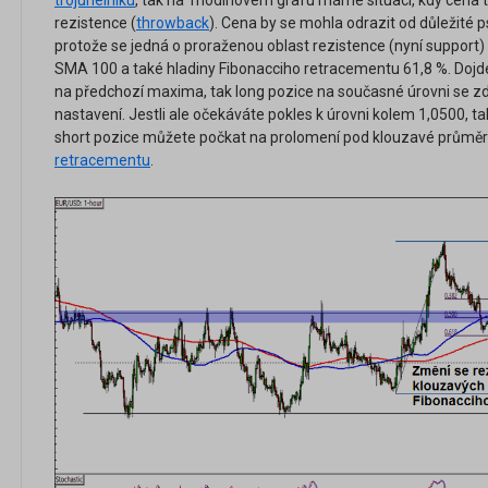
trojúhelníku
, tak na 1hodinovém grafu máme situaci, kdy cena 
rezistence (
throwback
). Cena by se mohla odrazit od důležité 
protože se jedná o proraženou oblast rezistence (nyní support) 
SMA 100 a také hladiny Fibonacciho retracementu 61,8 %. Dojde b
na předchozí maxima, tak long pozice na současné úrovni se zd
nastavení. Jestli ale očekáváte pokles k úrovni kolem 1,0500, t
short pozice můžete počkat na prolomení pod klouzavé průměr
retracementu
.