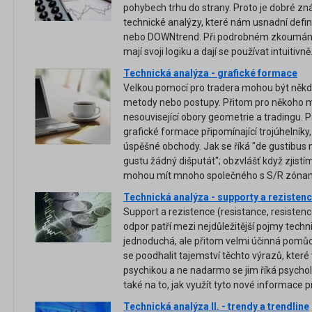
pohybech trhu do strany. Proto je dobré z
technické analýzy, které nám usnadní defin
nebo DOWNtrend. Při podrobném zkoumání 
mají svoji logiku a dají se používat intuitivně
Technická analýza - grafické formace
Velkou pomocí pro tradera mohou být někdy 
metody nebo postupy. Přitom pro někoho m
nesouvisející obory geometrie a tradingu. 
grafické formace připomínající trojúhelníky,
úspěšné obchody. Jak se říká "de gustibus 
gustu žádný dišputát"; obzvlášť když zjistí
mohou mít mnoho společného s S/R zónam
Technická analýza - supporty a rezisten
Support a rezistence (resistance, resistenc
odpor patří mezi nejdůležitější pojmy tec
jednoduchá, ale přitom velmi účinná pomů
se poodhalit tajemství těchto výrazů, které 
psychikou a ne nadarmo se jim říká psycho
také na to, jak využít tyto nové informace
Technická analýza II. - trendy a trendline