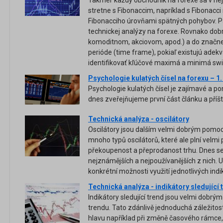
stretne s Fibonaccim, napríklad s Fibonacc
Fibonacciho úrovňami spätných pohybov. Pa
technickej analýzy na forexe. Rovnako dobr
komoditnom, akciovom, apod.) a do značne
perióde (time frame), pokiaľ existujú adek
identifikovať kľúčové maximá a minimá sw
Psychologie kulatých čísel na forexu – 1.
Psychologie kulatých čísel je zajímavé a p
dnes zveřejňujeme první část článku a příšt
Technická analýza - oscilátory
Oscilátory jsou dalším velmi dobrým pomocn
mnoho typů oscilátorů, které ale plní velmi 
překoupenost a přeprodanost trhu. Dnes s
nejznámějších a nejpoužívanějších z nich. 
konkrétní možnosti využití jednotlivých indi
Technická analýza - indikátory sledující 
Indikátory sledující trend jsou velmi dobr
trendu. Tato zdánlivě jednoduchá záležit
hlavu například při změně časového rámce,