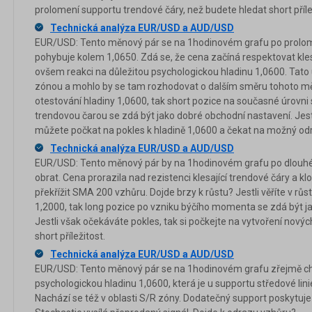
prolomení supportu trendové čáry, než budete hledat short příle
Technická analýza EUR/USD a AUD/USD
EUR/USD: Tento měnový pár se na 1hodinovém grafu po prolome
pohybuje kolem 1,0650. Zdá se, že cena začíná respektovat kles
ovšem reakci na důležitou psychologickou hladinu 1,0600. Tato ú
zónou a mohlo by se tam rozhodovat o dalším směru tohoto měn
otestování hladiny 1,0600, tak short pozice na současné úrovni
trendovou čarou se zdá být jako dobré obchodní nastavení. Jest
můžete počkat na pokles k hladině 1,0600 a čekat na možný od
Technická analýza EUR/USD a AUD/USD
EUR/USD: Tento měnový pár by na 1hodinovém grafu po dlouhé
obrat. Cena prorazila nad rezistenci klesající trendové čáry a
překřížit SMA 200 vzhůru. Dojde brzy k růstu? Jestli věříte v 
1,2000, tak long pozice po vzniku býčího momenta se zdá být j
Jestli však očekáváte pokles, tak si počkejte na vytvoření novýc
short příležitost.
Technická analýza EUR/USD a AUD/USD
EUR/USD: Tento měnový pár se na 1hodinovém grafu zřejmě chy
psychologickou hladinu 1,0600, která je u supportu středové lin
Nachází se též v oblasti S/R zóny. Dodatečný support poskytu