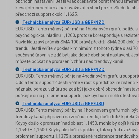
obchodní nastavení. Jestli však očekáváte obrat trendu směrem
klesající momentum a pak uvažovat o short pozici. Sledujte obl
předchozí support okolo 1,1625.
Technická analýza EUR/USD a GBP/NZD
EUR/USD: Tento měnový pár má na 1hodinovém grafu potíže s 
psychologickou hladinu 1,1200, protože koresponduje s rezisten
Navíc klouzavý průměr SMA 100 právě překřížil SMA 200 dolů,
trendu. Jestli věříte v pokles k minimům z tohoto týdne o asi 70 
současné úrovni se zdá být jako dobré obchodní nastavení. Jest
můžete počkat na proražení vzhůru nad trendový kanál.
Technická analýza EUR/USD a GBP/NZD
EUR/USD: Tento měnový pár je na 4hodinovém grafu u supportu
Odolá tento support? Jestli věříte v růst k předchozí rezistenci 
náznaku odrazu vzhůru se zdá být jako dobré obchodní nastaven
počkejte si na prolomení supportu, pak bychom mohli otestovat
Technická analýza EUR/USD a GBP/USD
EUR/USD: Tento měnový pár by na 1hodinovém grafu mohl být po
trendový kanál připraven na změnu trendu, došlo totiž k překří
Kdyby došlo k proražení nad oblast 1,1450, mohlo by dojít k 
1,1540 – 1,1600. Kdyby ale došlo k poklesu, tak si před uvažová
prolomení supportu 1,1375 a proražené rezistence trendového 