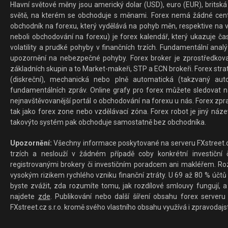
Hlavní světové měny jsou americký dolar (USD), euro (EUR), britská 
světě, na kterém se obchoduje s měnami. Forex nemá žádné centrál
obchodník na forexu, který vydělává na pohyb měn, respektive na v
neboli obchodování na forexu) je forex kalendář, který ukazuje č
volatility a prudké pohyby v finančních trzích. Fundamentální ana
upozornění na nebezpečné pohyby. Forex broker je zprostředkov
základních skupin a to Market-makeři, STP a ECN brokeři. Forex stra
(diskreční), mechanická nebo plně automatická (takzvaný aut
fundamentálních zpráv. Online grafy pro forex můžete sledovat na 
nejnavštěvovanější portál o obchodování na forexu u nás. Forex zprav
tak jako forex zone nebo vzdělávací zóna. Forex robot je jiný náz
takovýto systém pak obchoduje samostatně bez obchodníka.
Upozornění:
Všechny informace poskytované na serveru FXstreet.cz
trzích a neslouží v žádném případě coby konkrétní investiční č
registrovanými brokery či investičním poradcem ani makléřem. Rozd
vysokým rizikem rychlého vzniku finanční ztráty. U 69 až 80 % účtů 
byste zvážit, zda rozumíte tomu, jak rozdílové smlouvy fungují, a
najdete
zde
. Publikování nebo další šíření obsahu forex serveru
FXstreet.cz s.r.o. kromě svého vlastního obsahu využívá i zpravodajs