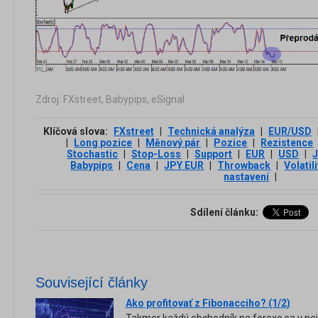
Zdroj: FXstreet, Babypips, eSignal
Klíčová slova:
FXstreet
|
Technická analýza
|
EUR/USD
|
Long pozice
|
Měnový pár
|
Pozice
|
Rezistence
Stochastic
|
Stop-Loss
|
Support
|
EUR
|
USD
|
Babypips
|
Cena
|
JPY EUR
|
Throwback
|
Volatili
nastavení
|
Sdílení článku:
Související články
Ako profitovať z Fibonacciho? (1/2)
Takmer každý obchodník na forexe sa v ne