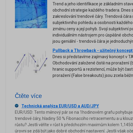
Trend a jeho identifikace je základním st
obchodní strategie každého tradera. Dnes 
zakreslování trendové čáry. Trendová čár
subjektivního pohledu a osobnosti každého
změnu ceny a její pohyb. Svojí subjektivní 
individuálním nástrojem pro úspěšné obch
jsou geniální - trendová čára je jednoduch
Pullback a Throwback - užitečný koncept
Dnes si představíme zajímavý koncept v TA
Obchodování založené čistě na proražení (
hranic supportů a rezistencí, může být čast
proražení (False breakouts) jsou zcela bě
Čtěte více
Technická analýza EUR/USD a AUD/JPY
EUR/USD: Tento měnový pár se na 1hodinovém grafu pohybuje k
trendové čáry, hladiny 50 % Fibonacciho retracementu a u klou
růstu? Jestli věříte v růst k předchozím maximům kolem 1,1450
úrovni se zdá být jako dobré obchodní nastavení. Jestli však oč