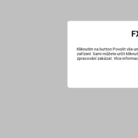
F
Kliknutím na button Povolit vše u
zařízení. Sami můžete určit klikn
zpracování zakázat. Více informa