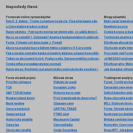
Naposledy čtené:
Forexové online zpravodajství
Blogy uživatelů
Den D, 2. dubna : Trump oznamuje nová cla, Čína připravuje odpověď
Kedy začať investov
📈Ceny platiny prudce rostou!
Navýšení pozice
Ranní okénko - Fed sazby nechal ve stejné výši, co udělá dnes ČNB?
Česká koruna si bud
Na co se zaměřit 1. listopadu? Analýza fundamentálních událostí pro začátečníky
Technická analýza
Forex: V hlavní roli dnes bude J. Powell
Akcie na pražské burze během týdne oslabily o 0,5 procenta
Obchodní grafy, kter
Fed a čínská centrální banka přispěly k dalšímu oživení komoditního trhu
Proč mám rád Formu
Týden na akciových trzích: Praha rostla, Evropa přetrhla růstovou řadu, Amerika opět na rekordech
Je NASDAQ priprave
Česká inflace pravděpodobně zpomalí
Elliottovy vlny: Mě
Ranní glosa: Rychlejší růst amerického maloobchodu a pokles inflačních očekávání...
Jak dopadne zítřejš
Forex slovník pojmů
Klíčová slova
Tradingové analýzy 
Prioritní obligace
Vlákání do pasti
Forex: Trojitý vrch
FCA
Dosažení zisku
S&P TSX 60 Index
Historie kurzů měn
Deficit běžného účtu
Nově prodané domy
Proč investovat do Apecoinu?
Ropa obnovila pokles
Back-testing
Slippage ceny
WSJ: Dluhový strop 
Opce v penězích
CAPITAL TRADE
Forex: Shrnutí obc
Swapový bod
FTMO účet
Historická votalita
Macquarie Capital
Britská centrální b
Sales tax
Ceny palladia
Obchodní rejstřík
Cinda Securities
Ropa WTI - Intraden