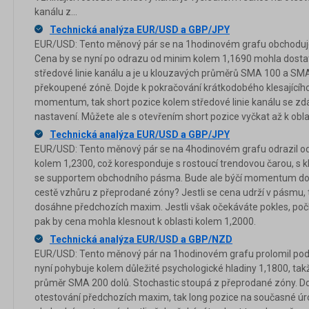
kanálu z...
Technická analýza EUR/USD a GBP/JPY
EUR/USD: Tento měnový pár se na 1hodinovém grafu obchoduje
Cena by se nyní po odrazu od minim kolem 1,1690 mohla dostat k
středové linie kanálu a je u klouzavých průměrů SMA 100 a SMA 
překoupené zóně. Dojde k pokračování krátkodobého klesajícího 
momentum, tak short pozice kolem středové linie kanálu se zd
nastavení. Můžete ale s otevřením short pozice vyčkat až k obla
Technická analýza EUR/USD a GBP/JPY
EUR/USD: Tento měnový pár se na 4hodinovém grafu odrazil od 
kolem 1,2300, což koresponduje s rostoucí trendovou čarou, 
se supportem obchodního pásma. Bude ale býčí momentum dost 
cestě vzhůru z přeprodané zóny? Jestli se cena udrží v pásmu, ta
dosáhne předchozích maxim. Jestli však očekáváte pokles, počk
pak by cena mohla klesnout k oblasti kolem 1,2000.
Technická analýza EUR/USD a GBP/NZD
EUR/USD: Tento měnový pár na 1hodinovém grafu prolomil pod 
nyní pohybuje kolem důležité psychologické hladiny 1,1800, tak
průměr SMA 200 dolů. Stochastic stoupá z přeprodané zóny. Dojd
otestování předchozích maxim, tak long pozice na současné úro